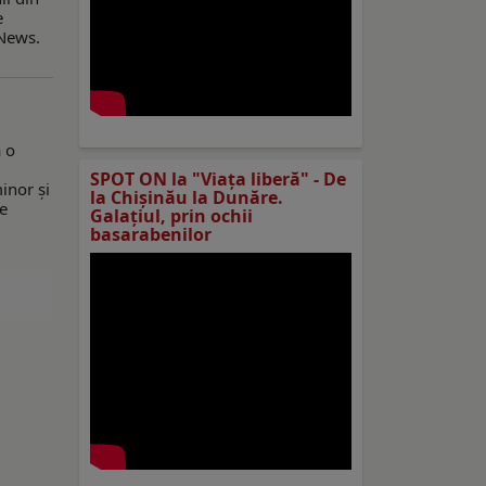
e
tNews.
a o
SPOT ON la "Viaţa liberă" - De
inor și
la Chișinău la Dunăre.
re
Galațiul, prin ochii
basarabenilor