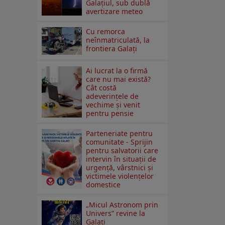
Galațiul, sub dublă
avertizare meteo
Cu remorca
neînmatriculată, la
frontiera Galați
Ai lucrat la o firmă
care nu mai există?
Cât costă
adeverințele de
vechime și venit
pentru pensie
Parteneriate pentru
comunitate - Sprijin
pentru salvatorii care
intervin în situații de
urgență, vârstnici și
victimele violențelor
domestice
„Micul Astronom prin
Univers” revine la
Galați