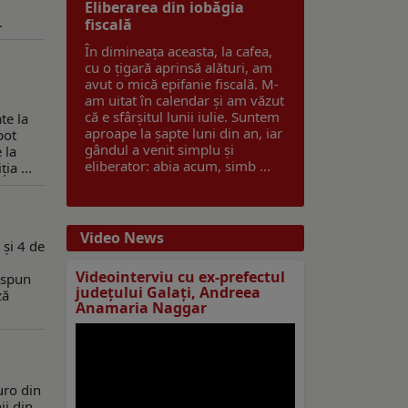
Eliberarea din iobăgia
.
fiscală
În dimineața aceasta, la cafea,
cu o țigară aprinsă alături, am
avut o mică epifanie fiscală. M-
am uitat în calendar și am văzut
că e sfârșitul lunii iulie. Suntem
te la
aproape la șapte luni din an, iar
pot
gândul a venit simplu și
 la
eliberator: abia acum, simb ...
ia ...
Video News
 și 4 de
Videointerviu cu ex-prefectul
 spun
judeţului Galaţi, Andreea
ză
Anamaria Naggar
uro din
ii din