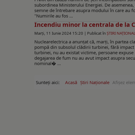
subordinea Ministerului Energiei. De asemenea, s
semne de întrebare asupra modului în care au fo
"Numirile au fos ...
Incendiu minor la centrala de la
Marți, 11 Iunie 2024 15:20 |
Publicat în
ŞTIRI NAŢIONA
Nuclearelectrica a anunțat că, marți, în partea c
pompă din subsolul clădirii turbinei, fără impact
turbinei, nu au existat victime, persoane expuse 
degajarea de fum nu au avut impact asupra securi
nominal� ...
Sunteți aici:
Acasă
Ştiri Naţionale
Afişez elem