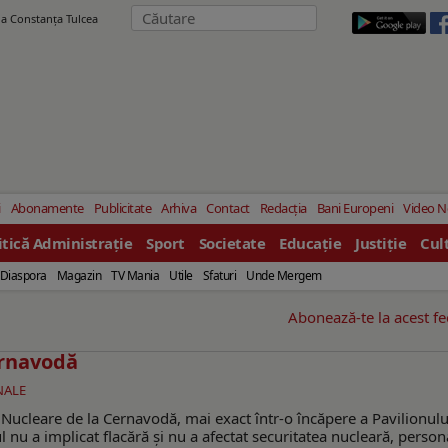
ila Constanţa Tulcea
i
Abonamente
Publicitate
Arhiva
Contact
Redacția
Bani Europeni
Video 
itică Administrație
Sport
Societate
Educație
Justiție
Cul
Diaspora
Magazin
TV Mania
Utile
Sfaturi
Unde Mergem
Abonează-te la acest f
ernavodă
NALE
 Nucleare de la Cernavodă, mai exact într-o încăpere a Pavilionulu
l nu a implicat flacără și nu a afectat securitatea nucleară, person