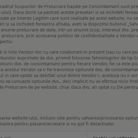
n cadrul Scopurilor de Prelucrare bazate pe Consimtamant sunt pre
lui). Daca doriti sa pastrati aceste presetari si sa inchideti fereas
bazate pe Interes Legitim care sunt realizate pe acest website, nu s
i si sa inchideti fereastra afisata, aveti la dispozitie butonul „Sal
o anume prelucrare de date, intr-un anumit scop, interesul dvs. pre
a prelucrare, prin accesarea politicii de confidentialitate a Vendor-u
pectiv.
iti si lista Vendor-ilor cu care colaboram in prezent (sau cu care p
iunilor exprimate de dvs. privind folosirea Tehnologiilor de tip Co
iunii dvs. de consimtamant pentru fiecare Vendor, fie ca este pozit
 ca acestui Vendor sa ii fie transmise optiunile dvs. de consimtama
ul in care optati sa debifati unul dintre Vendor-i, acestuia nu ii v
nu va cunoaste optiunile dvs., deci implicit nu va efectua nicio Pre
e Prelucrare de pe website, chiar daca dvs. ati optat cu DA pentru
narea website-ului, inclusiv cele pentru salvarea/procesarea optiun
astra pentru plasare/accesare si nu pot fi dezactivate.