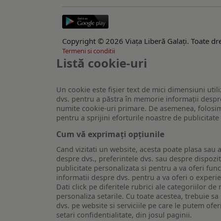
Copyright © 2026 Viaţa Liberă Galaţi. Toate dre
Termeni si conditii
Listă cookie-uri
Un cookie este fişier text de mici dimensiuni utili
dvs. pentru a păstra în memorie informații despre
numite cookie-uri primare. De asemenea, folosim c
pentru a sprijini eforturile noastre de publicitat
Cum vă exprimați opțiunile
Cand vizitati un website, acesta poate plasa sau a
despre dvs., preferintele dvs. sau despre dispozit
publicitate personalizata si pentru a va oferi func
informatii despre dvs. pentru a va oferi o experi
Dati click pe diferitele rubrici ale categoriilor 
personaliza setarile. Cu toate acestea, trebuie s
dvs. pe website si serviciile pe care le putem ofer
setari confidentialitate, din josul paginii.