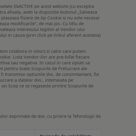
setate INACTIVE pe acest website (cu exceptia
tra afisata, aveti la dispozitie butonul „Salveaza
e plaseaza fisiere de tip Cookie si nu este necesar
veaza modificarile”, de mai jos. Cu titlu de
valeaza interesului legitim al Vendor-ului
lui in cauza (prin click pe linkul aferent acesteia)
utem colabora in viitor) si catre care putem
okie. Lista Vendor-ilor are pre-bifat fiecare
iva sau negativa. In cazul in care optati sa
nt pentru toate Scopurile de Prelucrare ale
or fi transmise optiunile dvs. de consimtamant, fie
lucrare a datelor dvs., intemeiata pe
 un Scop ce se regaseste printre Scopurile de
ilor exprimate de dvs. cu privire la Tehnologii de