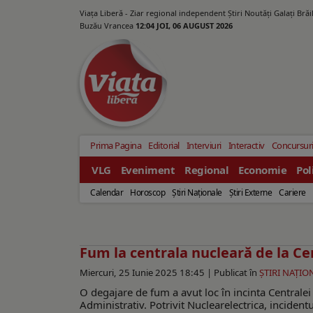
Viața Liberă - Ziar regional independent Știri Noutăți Galaţi Bră
Buzău Vrancea
12:04 JOI, 06 AUGUST 2026
Prima Pagina
Editorial
Interviuri
Interactiv
Concursur
VLG
Eveniment
Regional
Economie
Pol
Calendar
Horoscop
Ştiri Naţionale
Ştiri Externe
Cariere
Fum la centrala nucleară de la C
Miercuri, 25 Iunie 2025 18:45 |
Publicat în
ŞTIRI NAŢIO
O degajare de fum a avut loc în incinta Centralei
Administrativ. Potrivit Nuclearelectrica, incidentu