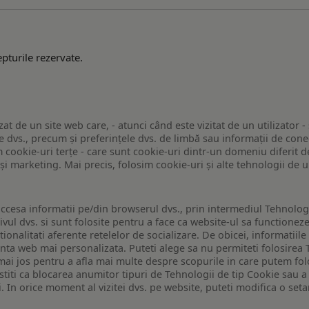
pturile rezervate.
zat de un site web care, - atunci când este vizitat de un utilizator -
 dvs., precum și preferințele dvs. de limbă sau informații de conec
ookie-uri terțe - care sunt cookie-uri dintr-un domeniu diferit de 
e și marketing. Mai precis, folosim cookie-uri și alte tehnologii de
ccesa informatii pe/din browserul dvs., prin intermediul Tehnologii
ivul dvs. si sunt folosite pentru a face ca website-ul sa functionez
tionalitati aferente retelelor de socializare. De obicei, informatiile
enta web mai personalizata. Puteti alege sa nu permiteti folosirea 
de mai jos pentru a afla mai multe despre scopurile in care putem fo
a stiti ca blocarea anumitor tipuri de Tehnologii de tip Cookie sau
i. In orice moment al vizitei dvs. pe website, puteti modifica o set