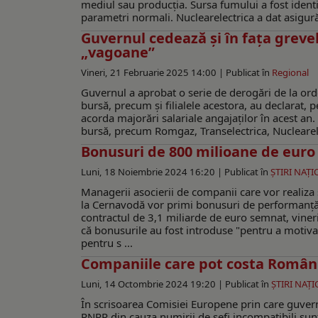
mediul sau producția. Sursa fumului a fost identif
parametri normali. Nuclearelectrica a dat asigurări
Guvernul cedează și în fața greve
„vagoane”
Vineri, 21 Februarie 2025 14:00 |
Publicat în
Regional
Guvernul a aprobat o serie de derogări de la ordo
bursă, precum și filialele acestora, au declarat,
acorda majorări salariale angajaților în acest an
bursă, precum Romgaz, Transelectrica, Nuclearelec
Bonusuri de 800 milioane de euro
Luni, 18 Noiembrie 2024 16:20 |
Publicat în
ŞTIRI NAŢ
Managerii asocierii de companii care vor realiza 
la Cernavodă vor primi bonusuri de performanță
contractul de 3,1 miliarde de euro semnat, viner
că bonusurile au fost introduse "pentru a motiva 
pentru s ...
Companiile care pot costa Români
Luni, 14 Octombrie 2024 19:20 |
Publicat în
ŞTIRI NAŢ
În scrisoarea Comisiei Europene prin care guver
PNRR din cauza numirii de șefi incompatibili su