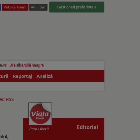
Gestionați preferințele
Publica Anunt
Anunturi
News
Bilă albă/Bilă neagră
tură
Reportaj
Analiză
eed RSS
Editorial
Viaţa Liberă
i
alul,