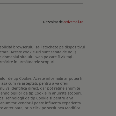
Dezvoltat de
activemall.ro
 solicită browserului să-l stocheze pe dispozitivul
tare. Aceste cookie-uri sunt setate de noi și
domeniul site-ului web pe care îl vizitați -
 urmărire în următoarele scopuri:
lor de tip Cookie. Aceste informatii ar putea fi
e asa cum va asteptati, pentru a va oferi
 nu va identifica direct, dar pot retine anumite
Tehnologiilor de tip Cookie in anumite scopuri.
losi Tehnologii de tip Cookie si pentru a va
 a anumitor Vendor-i poate influenta experienta
are anterioara, prin click pe sectiunea Modifica