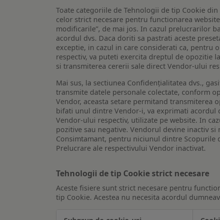
Toate categoriile de Tehnologii de tip Cookie di
celor strict necesare pentru functionarea website-u
modificarile”, de mai jos. In cazul prelucrarilor 
acordul dvs. Daca doriti sa pastrati aceste presetar
exceptie, in cazul in care considerati ca, pentru 
respectiv, va puteti exercita dreptul de opozitie l
si transmiterea cererii sale direct Vendor-ului res
Mai sus, la sectiunea Confidențialitatea dvs., gas
transmite datele personale colectate, conform opt
Vendor, aceasta setare permitand transmiterea opt
bifati unul dintre Vendor-i, va exprimati acordul
Vendor-ului respectiv, utilizate pe website. In caz
pozitive sau negative. Vendorul devine inactiv si 
Consimtamant, pentru niciunul dintre Scopurile d
Prelucrare ale respectivului Vendor inactivat.
Tehnologii de tip Cookie strict necesare
Aceste fisiere sunt strict necesare pentru functio
tip Cookie. Acestea nu necesita acordul dumneavo