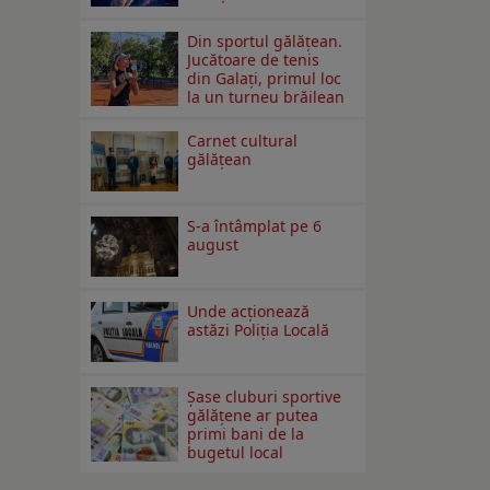
Din sportul gălățean.
Jucătoare de tenis
din Galați, primul loc
la un turneu brăilean
Carnet cultural
gălăţean
S-a întâmplat pe 6
august
Unde acționează
astăzi Poliția Locală
Şase cluburi sportive
gălăţene ar putea
primi bani de la
bugetul local