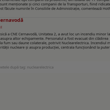
unt menționate și cinci companii de la Transporturi, fiind ridicat
st făcute numirile în Consiliile de Administrație, comentează Ho
 Cernavodă
LE
lasică a CNE Cernavodă, Unitatea 2, a avut loc un incendiu minor l
 asupra altor echipamente. Personalul a fost evacuat din clădirea
la fum sau daune colaterale, potrivit Nuclearelectrica. Incendiul m
tății nucleare și asupra producției, centrala funcționând la pute
etele după tag: nuclearelectrica