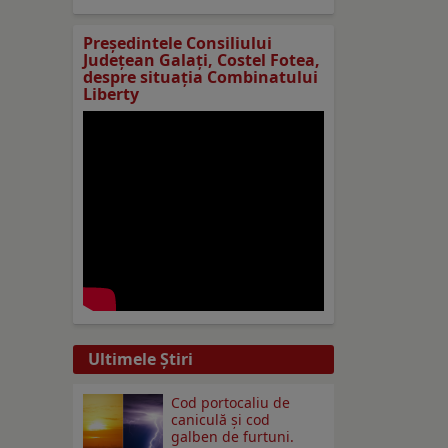
Preşedintele Consiliului
Judeţean Galaţi, Costel Fotea,
despre situaţia Combinatului
Liberty
Ultimele Ştiri
Cod portocaliu de
caniculă și cod
galben de furtuni.