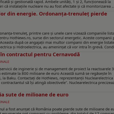
icată și gestionată rapid. Ambele unități, 1 și 2, funcționează la
 că instalațiile nucleare nu au fost afectate și că monitorizarea ..
lor din energie. Ordonanța-trenuleț pierde
nanța-trenuleț, printre care și unele care vizează companiile lista
 pentru HotNews.ro, surse din sectorul energetic. Aceste companii 
. Aceasta după ce angajații mai multor companii din energie listate
trica și Hidroelectrica, au amenințat că vor intra în grevă. Condiț
 în contractul pentru Cernavodă
IONALE
servicii de inginerie şi de management de proiect la reactoarele 3
 estimate la 800 milioane de euro Această sumă se regăsește în
i, la Baku. Contactați de HotNews, reprezentanții Nuclearelectrica
contractantul să își atingă obiectivele". Nuclearelectrica precizea
a sute de milioane de euro
IONALE
nul a fost anunțat că România poate pierde sute de milioane de e
nt enumerate opt companii cu probleme, din totalul de 17 compan