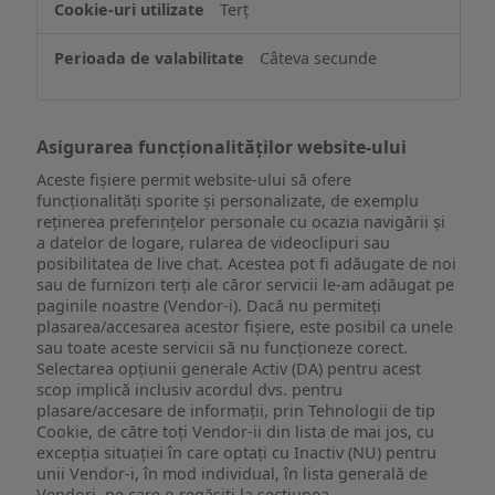
Terț
pe
un
Câteva secunde
dispozitiv
Asigurarea funcționalităților website-ului
Aceste fișiere permit website-ului să ofere
funcționalități sporite și personalizate, de exemplu
reţinerea preferinţelor personale cu ocazia navigării și
a datelor de logare, rularea de videoclipuri sau
posibilitatea de live chat. Acestea pot fi adăugate de noi
sau de furnizori terți ale căror servicii le-am adăugat pe
paginile noastre (Vendor-i). Dacă nu permiteți
plasarea/accesarea acestor fișiere, este posibil ca unele
sau toate aceste servicii să nu funcționeze corect.
Selectarea opțiunii generale Activ (DA) pentru acest
scop implică inclusiv acordul dvs. pentru
plasare/accesare de informații, prin Tehnologii de tip
Cookie, de către toți Vendor-ii din lista de mai jos, cu
excepția situației în care optați cu Inactiv (NU) pentru
unii Vendor-i, în mod individual, în lista generală de
Vendori, pe care o regăsiți la secțiunea