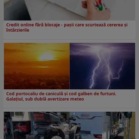
Credit online fără blocaje - pașii care scurtează cererea și
întârzierile
Cod portocaliu de caniculă și cod galben de furtuni.
Galațiul, sub dublă avertizare meteo