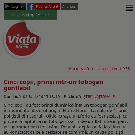
≡
Publica Anunt
Anunturi
Gestionați preferințele
Abonează-te la acest feed RSS
Cinci copii, prinși într-un tobogan
gonflabil
Duminică, 01 Iunie 2025 18:10 |
Publicat în
ŞTIRI NAŢIONALE
Cinci copii au fost prinși duminică într-un tobogan gonflabil
în momentul dezumflării, în Eforie Nord. „La data de 1 iunie,
polițiștii din cadrul Poliției Orașului Eforie au fost sesizați cu
privire la faptul că un tobogan s-ar fi dezumflat într-un parc,
iar un minor ar fi fost rănit. Polițiștii deplasați la fața locului
au constatat că cele sesizate se confirmă. În cauză polițiștii