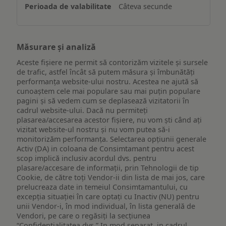
Câteva secunde
Măsurare și analiză
Aceste fișiere ne permit să contorizăm vizitele și sursele
de trafic, astfel încât să putem măsura și îmbunătăți
performanța website-ului nostru. Acestea ne ajută să
cunoaștem cele mai populare sau mai puțin populare
pagini și să vedem cum se deplasează vizitatorii în
cadrul website-ului. Dacă nu permiteți
plasarea/accesarea acestor fișiere, nu vom ști când ați
vizitat website-ul nostru și nu vom putea să-i
monitorizăm performanța. Selectarea opțiunii generale
Activ (DA) in coloana de Consimtamant pentru acest
scop implică inclusiv acordul dvs. pentru
plasare/accesare de informații, prin Tehnologii de tip
Cookie, de către toți Vendor-ii din lista de mai jos, care
prelucreaza date in temeiul Consimtamantului, cu
excepția situației în care optați cu Inactiv (NU) pentru
unii Vendor-i, în mod individual, în lista generală de
Vendori, pe care o regăsiți la secțiunea
“Confidențialitatea dvs.” In mod separat, in cadrul