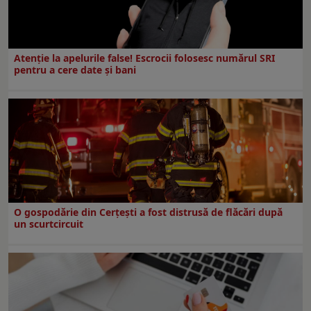
Atenție la apelurile false! Escrocii folosesc numărul SRI
pentru a cere date și bani
O gospodărie din Cerțești a fost distrusă de flăcări după
un scurtcircuit