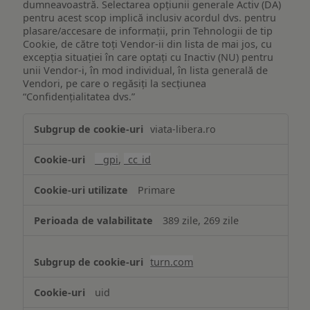
dumneavoastră. Selectarea opțiunii generale Activ (DA)
pentru acest scop implică inclusiv acordul dvs. pentru
plasare/accesare de informații, prin Tehnologii de tip
Cookie, de către toți Vendor-ii din lista de mai jos, cu
excepția situației în care optați cu Inactiv (NU) pentru
unii Vendor-i, în mod individual, în lista generală de
Vendori, pe care o regăsiți la secțiunea
“Confidențialitatea dvs.”
Publicitate
viata-libera.ro
țintită
(targetată)
__gpi
,
_cc_id
Primare
389 zile, 269 zile
turn.com
uid