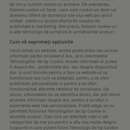
de noi și numite cookie-uri primare. De asemenea,
folosim cookie-uri terțe - care sunt cookie-uri dintr-un
domeniu diferit de domeniul site-ului web pe care îl
vizitați - pentru a sprijini eforturile noastre de
publicitate și marketing. Mai precis, folosim cookie-uri
și alte tehnologii de urmărire în următoarele scopuri:
Cum vă exprimați opțiunile
Cand vizitati un website, acesta poate plasa sau accesa
informatii pe/din browserul dvs., prin intermediul
Tehnologiilor de tip Cookie. Aceste informatii ar putea
fi despre dvs., preferintele dvs. sau despre dispozitivul
dvs. si sunt folosite pentru a face ca website-ul sa
functioneze asa cum va asteptati, pentru a va oferi
publicitate personalizata si pentru a va oferi
functionalitati aferente retelelor de socializare. De
obicei, informatiile nu va identifica direct, dar pot retine
anumite informatii despre dvs. pentru a va oferi o
experienta web mai personalizata. Puteti alege sa nu
permiteti folosirea Tehnologiilor de tip Cookie in
anumite scopuri. Dati click pe diferitele rubrici ale
categoriilor de mai jos pentru a afla mai multe despre
scopurile in care putem folosi Tehnologii de tip Cookie