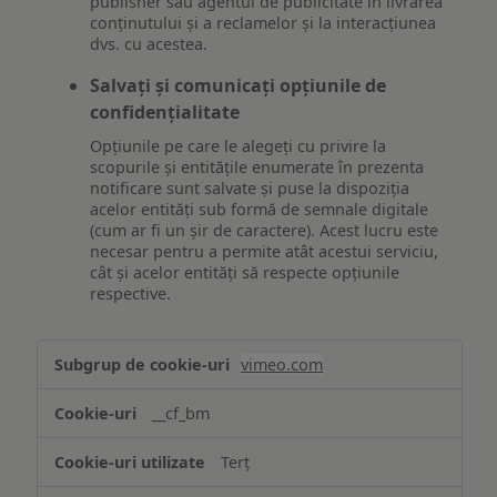
publisher sau agentul de publicitate în livrarea
conținutului și a reclamelor și la interacțiunea
dvs. cu acestea.
Salvați și comunicați opțiunile de
confidențialitate
Opțiunile pe care le alegeți cu privire la
scopurile și entitățile enumerate în prezenta
notificare sunt salvate și puse la dispoziția
acelor entități sub formă de semnale digitale
(cum ar fi un șir de caractere). Acest lucru este
necesar pentru a permite atât acestui serviciu,
cât și acelor entități să respecte opțiunile
respective.
Asigurarea
vimeo.com
funcționalităților
website-
__cf_bm
ului
Terț