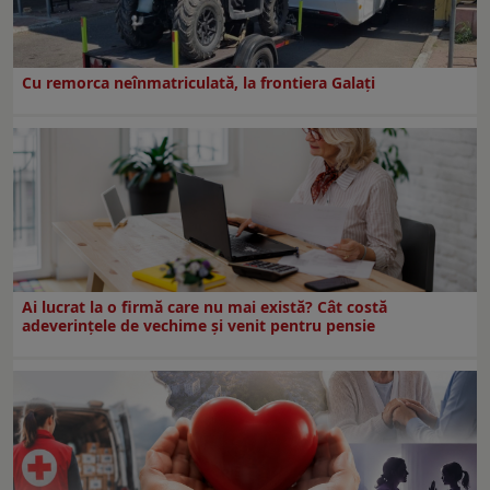
Cu remorca neînmatriculată, la frontiera Galați
Ai lucrat la o firmă care nu mai există? Cât costă
adeverințele de vechime și venit pentru pensie