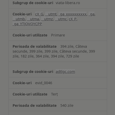
viata-libera.ro
cX_G
,
__utmt
,
_ga_xxxxxxxxxx
,
_ga
,
__utmb
,
__utma
,
__utmz
,
__utmc
,
cX_P
,
_ga_YTJQVQYCPP
Primare
394 zile, Câteva
secunde, 399 zile, 399 zile, Câteva secunde, 399
zile, 182 zile, 364 zile, 394 zile, 729 zile
adtlgc.com
evid_0046
Terț
540 zile