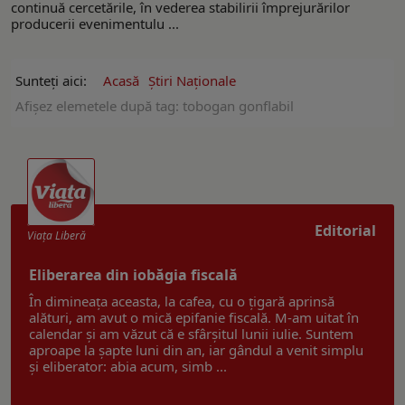
continuă cercetările, în vederea stabilirii împrejurărilor
producerii evenimentulu ...
Sunteți aici:
Acasă
Ştiri Naţionale
Afişez elemetele după tag: tobogan gonflabil
Editorial
Viaţa Liberă
Eliberarea din iobăgia fiscală
În dimineața aceasta, la cafea, cu o țigară aprinsă
alături, am avut o mică epifanie fiscală. M-am uitat în
calendar și am văzut că e sfârșitul lunii iulie. Suntem
aproape la șapte luni din an, iar gândul a venit simplu
și eliberator: abia acum, simb ...