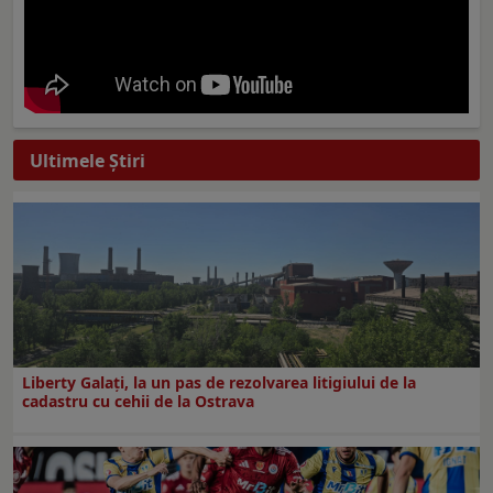
Ultimele Ştiri
Liberty Galați, la un pas de rezolvarea litigiului de la
cadastru cu cehii de la Ostrava