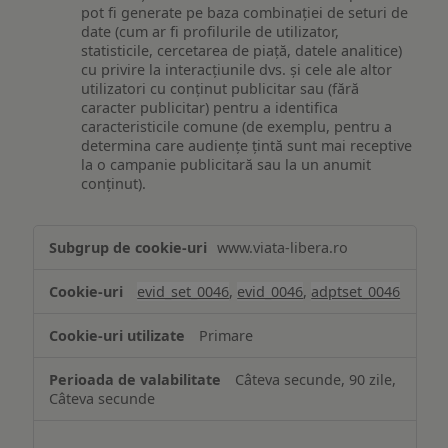
pot fi generate pe baza combinației de seturi de
date (cum ar fi profilurile de utilizator,
statisticile, cercetarea de piață, datele analitice)
cu privire la interacțiunile dvs. și cele ale altor
utilizatori cu conținut publicitar sau (fără
caracter publicitar) pentru a identifica
caracteristicile comune (de exemplu, pentru a
determina care audiențe țintă sunt mai receptive
la o campanie publicitară sau la un anumit
conținut).
Măsurare
www.viata-libera.ro
și
analiză
evid_set_0046
,
evid_0046
,
adptset_0046
Primare
Câteva secunde, 90 zile,
Câteva secunde