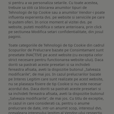
si pentru a va personaliza setarile. Cu toate acestea,
trebuie sa stiti ca blocarea anumitor tipuri de
Tehnologii de tip Cookie sau a anumitor Vendor-i poate
influenta experienta dvs. pe website si serviciile pe care
le putem oferi. In orice moment al vizitei dvs. pe
website, puteti modifica o setare anterioara, prin click
pe sectiunea Modifica setari confidentialitate, din josul
paginii.
Toate categoriile de Tehnologii de tip Cookie din cadrul
Scopurilor de Prelucrare bazate pe Consimtamant sunt
presetate INACTIVE pe acest website (cu exceptia celor
strict necesare pentru functionarea website-ului). Daca
doriti sa pastrati aceste presetari si sa inchideti
fereastra afisata, aveti la dispozitie butonul „Salveaza
modificarile”, de mai jos. In cazul prelucrarilor bazate
pe Interes Legitim care sunt realizate pe acest website,
nu se plaseaza fisiere de tip Cookie si nu este necesar
acordul dvs. Daca doriti sa pastrati aceste presetari si
sa inchideti fereastra afisata, aveti la dispozitie butonul
„Salveaza modificarile”, de mai jos. Cu titlu de exceptie,
in cazul in care considerati ca, pentru o anume
prelucrare de date, intr-un anumit scop, interesul dvs.
prevaleaza interesului legitim al Vendor-ului respectiv,