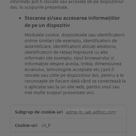
informații pot fi stocate sau accesate de pe dispozitivul
dvs. în scopurile prezentate.
Stocarea și/sau accesarea informațiilor
de pe un dispozitiv
Modulele cookie, dispozitivele sau identificatorii
online similari (de exemplu, identificatorii de
autentificare, identificatorii alocați aleatoriu,
identificatorii de rețea) împreună cu alte
informații (de exemplu, tipul browserului și
informațiile despre acesta, limba, dimensiunea
ecranului, tehnologiile acceptate etc.) pot fi
stocate sau citite pe dispozitivul dvs. pentru a le
recunoaște de fiecare dată când se conectează la
o aplicație sau la un site web, pentru unul sau
mai multe scopuri prezentate aici.
Stocarea
admp-tc-sati.adtlgc.com
și/sau
accesarea
cX_P
informațiilor
de