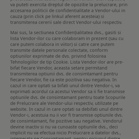
va puteti exercita dreptul de opozitie la prelucrare, prin
accesarea politicii de confidentialitate a Vendor-ului in
cauza (prin click pe linkul aferent acesteia) si
transmiterea cererii sale direct Vendor-ului respectiv.
Mai sus, la sectiunea Confidențialitatea dvs., gasiti si
lista Vendor-ilor cu care colaboram in prezent (sau cu
care putem colabora in viitor) si catre care putem
transmite datele personale colectate, conform
optiunilor exprimate de dvs. privind folosirea
Tehnologiilor de tip Cookie. Lista Vendor-ilor are pre-
bifat fiecare Vendor, aceasta setare permitand
transmiterea optiunii dvs. de consimtamant pentru
fiecare Vendor, fie ca este pozitiva sau negativa. In
cazul in care optati sa bifati unul dintre Vendor-i, va
exprimati acordul ca acestui Vendor sa ii fie transmise
optiunile dvs. de consimtamant pentru toate Scopurile
de Prelucrare ale Vendor-ului respectiv, utilizate pe
website. In cazul in care optati sa debifati unul dintre
Vendor-i, acestuia nu ii vor fi transmise optiunile dvs.
de consimtamant, fie pozitive sau negative. Vendorul
devine inactiv si nu va cunoaste optiunile dvs., deci
implicit nu va efectua nicio Prelucrare a datelor dvs.,
intemeiata pe Consimtamant, pentru niciunul dintre