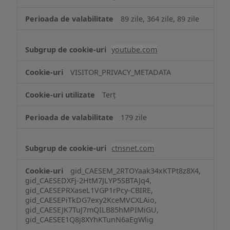
89 zile, 364 zile, 89 zile
youtube.com
VISITOR_PRIVACY_METADATA
Terț
179 zile
ctnsnet.com
gid_CAESEM_2RTOYaak34xKTPt8z8X4,
gid_CAESEDXFj-2HtM7JLYP5SBTAJq4,
gid_CAESEPRXaseL1VGP1rPcy-CBIRE,
gid_CAESEPiTkDG7exy2KceMVCXLAio,
gid_CAESEJK7TuJ7mQILB85hMPIMiGU,
gid_CAESEE1Q8j8XYhKTunN6aEgWlig