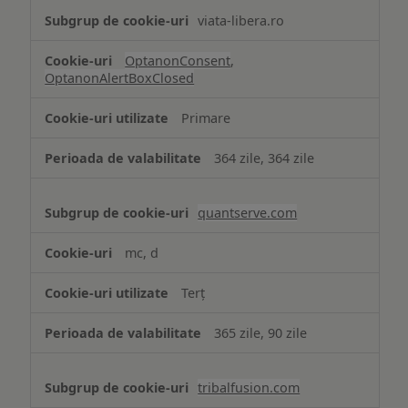
viata-libera.ro
OptanonConsent
,
OptanonAlertBoxClosed
Primare
364 zile, 364 zile
quantserve.com
mc, d
Terț
365 zile, 90 zile
tribalfusion.com