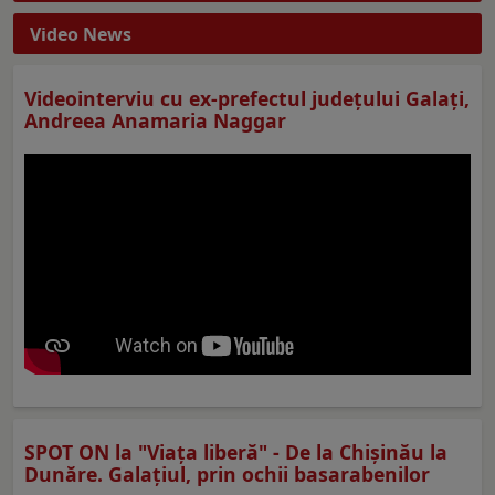
Video News
Videointerviu cu ex-prefectul judeţului Galaţi,
Andreea Anamaria Naggar
SPOT ON la "Viaţa liberă" - De la Chișinău la
Dunăre. Galațiul, prin ochii basarabenilor