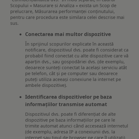
Scopului « Masurare si Analiza » exista un Scop de
prelucrare, Măsurarea performanței conținutului,
pentru care procedura este similara celei descrise mai
sus.
Conectarea mai multor dispozitive
În sprijinul scopurilor explicate în această
notificare, dispozitivul dvs. poate fi considerat ca
probabil fiind conectat cu alte dispozitive care vă
aparțin dvs., sau gospodăriei dvs. (de exemplu,
deoarece sunteți conectat la același serviciu atât
pe telefon, cât și pe computer sau deoarece
puteți utiliza aceeași conexiune la internet pe
ambele dispozitive).
Identificarea dispozitivelor pe baza
informațiilor transmise automat
Dispozitivul dvs. poate fi diferențiat de alte
dispozitive pe baza informațiilor pe care le
trimite automat atunci când accesează internetul
(de exemplu, adresa IP a conexiunii dvs. la
internet sau tipul de browser pe care îl utilizați)