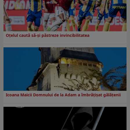
Oțelul caută să-și păstreze invincibilitatea
Icoana Maicii Domnului de la Adam a îmbrățișat gălățenii