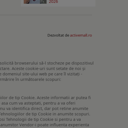
2026
Dezvoltat de
activemall.ro
 solicită browserului să-l stocheze pe dispozitivul
tare. Aceste cookie-uri sunt setate de noi și
domeniul site-ului web pe care îl vizitați -
 urmărire în următoarele scopuri:
lor de tip Cookie. Aceste informatii ar putea fi
e asa cum va asteptati, pentru a va oferi
 nu va identifica direct, dar pot retine anumite
Tehnologiilor de tip Cookie in anumite scopuri.
losi Tehnologii de tip Cookie si pentru a va
 a anumitor Vendor-i poate influenta experienta