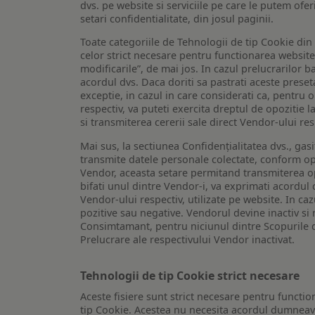
dvs. pe website si serviciile pe care le putem ofer
setari confidentialitate, din josul paginii.
Toate categoriile de Tehnologii de tip Cookie di
celor strict necesare pentru functionarea website-u
modificarile”, de mai jos. In cazul prelucrarilor 
acordul dvs. Daca doriti sa pastrati aceste presetar
exceptie, in cazul in care considerati ca, pentru 
respectiv, va puteti exercita dreptul de opozitie l
si transmiterea cererii sale direct Vendor-ului res
Mai sus, la sectiunea Confidențialitatea dvs., gas
transmite datele personale colectate, conform opt
Vendor, aceasta setare permitand transmiterea opt
bifati unul dintre Vendor-i, va exprimati acordul
Vendor-ului respectiv, utilizate pe website. In caz
pozitive sau negative. Vendorul devine inactiv si 
Consimtamant, pentru niciunul dintre Scopurile d
Prelucrare ale respectivului Vendor inactivat.
Tehnologii de tip Cookie strict necesare
Aceste fisiere sunt strict necesare pentru functio
tip Cookie. Acestea nu necesita acordul dumneavo