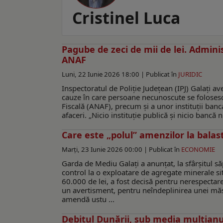
Cristinel Luca
Pagube de zeci de mii de lei. Adminis
ANAF
Luni, 22 Iunie 2026 18:00 |
Publicat în
JURIDIC
Inspectoratul de Poliție Județean (IPJ) Galați ave
cauze în care persoane necunoscute se folosesc
Fiscală (ANAF), precum și a unor instituții banc
afaceri. „Nicio instituție publică și nicio bancă
Care este „polul” amenzilor la balast
Marți, 23 Iunie 2026 00:00 |
Publicat în
ECONOMIE
Garda de Mediu Galați a anunțat, la sfârșitul 
control la o exploatare de agregate minerale s
60.000 de lei, a fost decisă pentru nerespectar
un avertisment, pentru neîndeplinirea unei măs
amendă ustu ...
Debitul Dunării, sub media multian