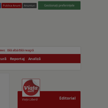
Gestionați preferințele
Publica Anunt
Anunturi
News
Bilă albă/Bilă neagră
tură
Reportaj
Analiză
Editorial
Viaţa Liberă