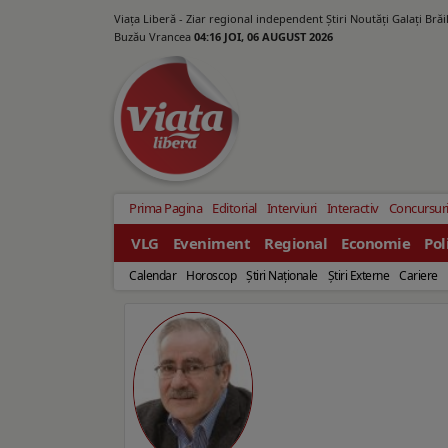
Viața Liberă - Ziar regional independent Știri Noutăți Galaţi Bră
Buzău Vrancea
04:16 JOI, 06 AUGUST 2026
Prima Pagina
Editorial
Interviuri
Interactiv
Concursur
VLG
Eveniment
Regional
Economie
Pol
Calendar
Horoscop
Ştiri Naţionale
Ştiri Externe
Cariere