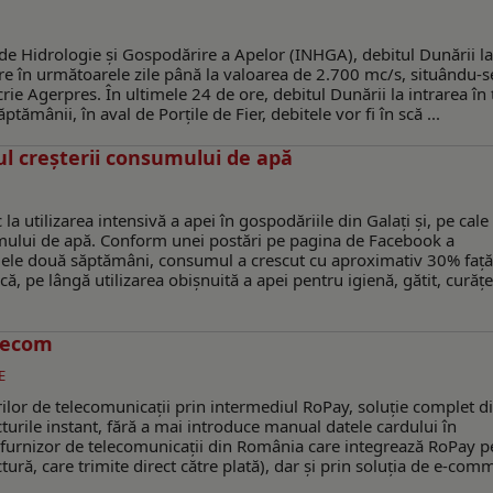
 de Hidrologie și Gospodărire a Apelor (INHGA), debitul Dunării la
dere în următoarele zile până la valoarea de 2.700 mc/s, situându-
rie Agerpres. În ultimele 24 de ore, debitul Dunării la intrarea în 
tămânii, în aval de Porțile de Fier, debitele vor fi în scă ...
l creșterii consumului de apă
a utilizarea intensivă a apei în gospodăriile din Galați și, pe cale
umului de apă. Conform unei postări pe pagina de Facebook a
imele două săptămâni, consumul a crescut cu aproximativ 30% față
ă, pe lângă utilizarea obișnuită a apei pentru igienă, gătit, curățe
elecom
E
lor de telecomunicații prin intermediul RoPay, soluție complet di
cturile instant, fără a mai introduce manual datele cardului în
l furnizor de telecomunicații din România care integrează RoPay p
ctură, care trimite direct către plată), dar și prin soluția de e-com