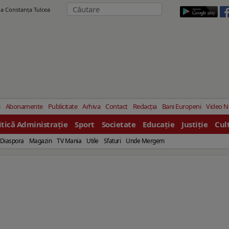
ila Constanţa Tulcea
i
Abonamente
Publicitate
Arhiva
Contact
Redacția
Bani Europeni
Video 
itică Administrație
Sport
Societate
Educație
Justiție
Cul
Diaspora
Magazin
TV Mania
Utile
Sfaturi
Unde Mergem