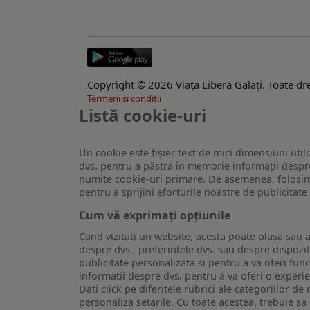
Copyright © 2026 Viaţa Liberă Galaţi. Toate dre
Termeni si conditii
Listă cookie-uri
Un cookie este fişier text de mici dimensiuni utili
dvs. pentru a păstra în memorie informații despre
numite cookie-uri primare. De asemenea, folosim c
pentru a sprijini eforturile noastre de publicitat
Cum vă exprimați opțiunile
Cand vizitati un website, acesta poate plasa sau a
despre dvs., preferintele dvs. sau despre dispozit
publicitate personalizata si pentru a va oferi func
informatii despre dvs. pentru a va oferi o experi
Dati click pe diferitele rubrici ale categoriilor 
personaliza setarile. Cu toate acestea, trebuie s