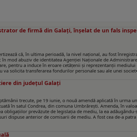
trator de firmă din Galați, înșelat de un fals insp
rtizează că, în ultima perioadă, la nivel național, au fost înregistr
 în mod abuziv de identitatea Agenției Naționale de Administrar
are, pentru a induce în eroare cetățenii și reprezentanții mediului
 nu va solicita transferarea fondurilor personale sau ale unei societ
iere din judeţul Galaţi
săptămânii trecute, pe 19 iunie, o nouă amendă aplicată în urma u
ituată în satul Condrea, din comuna Umbrărești. Amenda, în valoa
ea obligațiilor prevăzute de legislația de mediu, la ea adăugându-s
uri dispuse anterior de comisarii de mediu. A fost cea de-a patra
uală