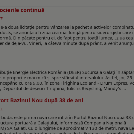
gocierile continuă
IE
de-a doua licitație pentru vânzarea la pachet a activelor combinatu
roducts, se anunța a fi ziua cea mai lungă pentru siderurgiștii care 
formă. Din păcate pentru ei, de fapt pentru toată lumea, „ziua cea
er de deja-vu. Vineri, la câteva minute după prânz, a venit anunțul 
ribuție Energie Electrică România (DEER) Sucursala Galați în săpt
-o proporție mai mică și spre sfârșitul intervalului. Astfel, joi, 25 
 începând cu ora 9.00, în zona Tirighina Ecoland - Drum Expres. Vo
 Depozitul de deșeuri Tirighina, Iulicris Recycling, Mandy’s ...
Port Bazinul Nou după 38 de ani
IE
rbuda, este prima navă care intră în Portul Bazinul Nou după 38 
ructura portuară a Galațiului, informează Compania Națională
DM) SA Galați. Cu o lungime de aproximativ 130 de metri, nava Le
e destinate viitorului parc eolian de la Frumușița, dezvoltat de