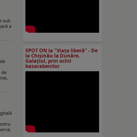
se sub
țară a
SPOT ON la "Viaţa liberă" - De
la Chișinău la Dunăre.
Galațiul, prin ochii
 de
basarabenilor
 de
nie,
gitală
entru
merce,