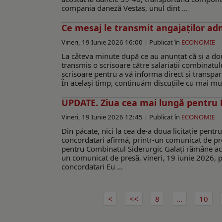
compania daneză Vestas, unul dint ...
Ce mesaj le transmit angajaţilor adm
Vineri, 19 Iunie 2026 16:00 |
Publicat în
ECONOMIE
La câteva minute după ce au anunţat că şi a doua
transmis o scrisoare către salariaţii combinatu
scrisoare pentru a vă informa direct și transparen
În același timp, continuăm discuțiile cu mai mul
UPDATE. Ziua cea mai lungă pentru Lib
Vineri, 19 Iunie 2026 12:45 |
Publicat în
ECONOMIE
Din păcate, nici la cea de-a doua licitaţie pentr
concordatari afirmă, printr-un comunicat de presă
pentru Combinatul Siderurgic Galați rămâne act
un comunicat de presă, vineri, 19 iunie 2026, p
concordatari Eu ...
8
...
10