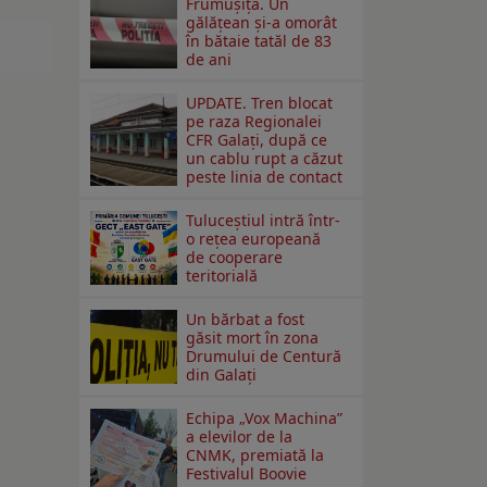
Frumușița. Un
gălățean și-a omorât
în bătaie tatăl de 83
de ani
UPDATE. Tren blocat
pe raza Regionalei
CFR Galați, după ce
un cablu rupt a căzut
peste linia de contact
Tuluceștiul intră într-
o rețea europeană
de cooperare
teritorială
Un bărbat a fost
găsit mort în zona
Drumului de Centură
din Galați
Echipa „Vox Machina”
a elevilor de la
CNMK, premiată la
Festivalul Boovie