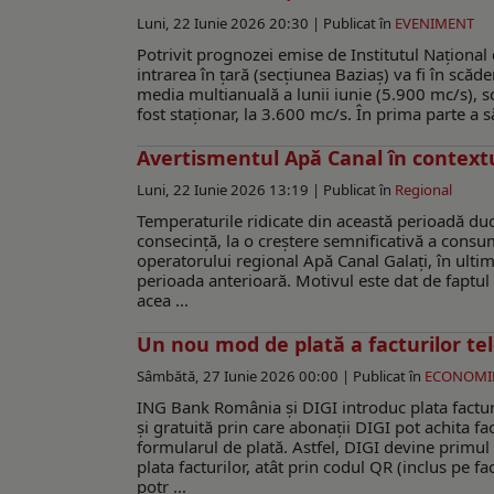
Luni, 22 Iunie 2026 20:30 |
Publicat în
EVENIMENT
Potrivit prognozei emise de Institutul Național
intrarea în țară (secțiunea Baziaș) va fi în scă
media multianuală a lunii iunie (5.900 mc/s), sc
fost staționar, la 3.600 mc/s. În prima parte a săp
Avertismentul Apă Canal în contextu
Luni, 22 Iunie 2026 13:19 |
Publicat în
Regional
Temperaturile ridicate din această perioadă duc l
consecință, la o creștere semnificativă a cons
operatorului regional Apă Canal Galați, în ult
perioada anterioară. Motivul este dat de faptul c
acea ...
Un nou mod de plată a facturilor t
Sâmbătă, 27 Iunie 2026 00:00 |
Publicat în
ECONOMI
ING Bank România și DIGI introduc plata facturi
și gratuită prin care abonații DIGI pot achita fa
formularul de plată. Astfel, DIGI devine primu
plata facturilor, atât prin codul QR (inclus pe fa
potr ...