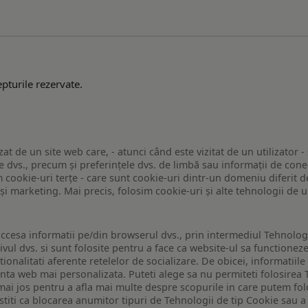
pturile rezervate.
zat de un site web care, - atunci când este vizitat de un utilizator -
 dvs., precum și preferințele dvs. de limbă sau informații de conec
ookie-uri terțe - care sunt cookie-uri dintr-un domeniu diferit de 
e și marketing. Mai precis, folosim cookie-uri și alte tehnologii de
ccesa informatii pe/din browserul dvs., prin intermediul Tehnologii
ivul dvs. si sunt folosite pentru a face ca website-ul sa functionez
tionalitati aferente retelelor de socializare. De obicei, informatiile
enta web mai personalizata. Puteti alege sa nu permiteti folosirea 
de mai jos pentru a afla mai multe despre scopurile in care putem fo
a stiti ca blocarea anumitor tipuri de Tehnologii de tip Cookie sau