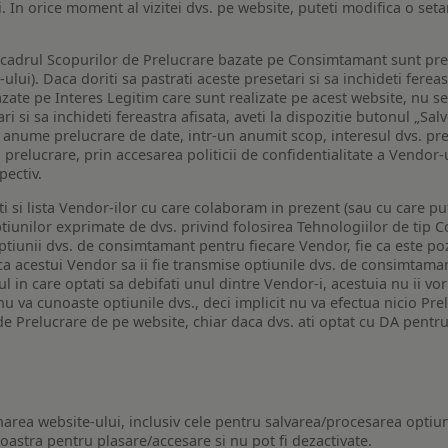
i. In orice moment al vizitei dvs. pe website, puteti modifica o set
n cadrul Scopurilor de Prelucrare bazate pe Consimtamant sunt pre
lui). Daca doriti sa pastrati aceste presetari si sa inchideti fereas
bazate pe Interes Legitim care sunt realizate pe acest website, nu s
i si sa inchideti fereastra afisata, aveti la dispozitie butonul „Sal
o anume prelucrare de date, intr-un anumit scop, interesul dvs. pre
a prelucrare, prin accesarea politicii de confidentialitate a Vendor-u
pectiv.
iti si lista Vendor-ilor cu care colaboram in prezent (sau cu care p
iunilor exprimate de dvs. privind folosirea Tehnologiilor de tip Co
iunii dvs. de consimtamant pentru fiecare Vendor, fie ca este pozit
 ca acestui Vendor sa ii fie transmise optiunile dvs. de consimtama
ul in care optati sa debifati unul dintre Vendor-i, acestuia nu ii v
nu va cunoaste optiunile dvs., deci implicit nu va efectua nicio Pre
e Prelucrare de pe website, chiar daca dvs. ati optat cu DA pentru
narea website-ului, inclusiv cele pentru salvarea/procesarea optiun
astra pentru plasare/accesare si nu pot fi dezactivate.