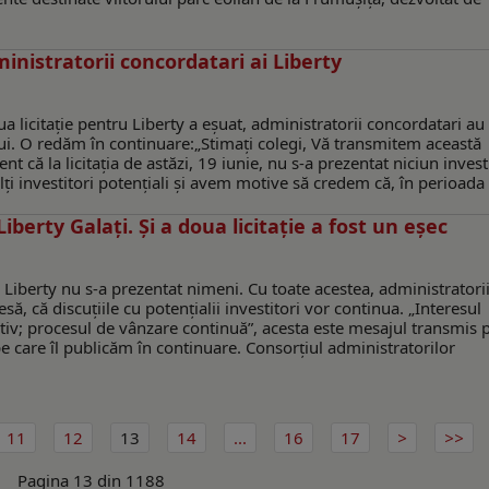
inistratorii concordatari ai Liberty
 licitaţie pentru Liberty a eşuat, administratorii concordatari au
lui. O redăm în continuare:„Stimați colegi, Vă transmitem această
t că la licitația de astăzi, 19 iunie, nu s-a prezentat niciun investi
ți investitori potențiali și avem motive să credem că, în perioada .
erty Galaţi. Şi a doua licitaţie a fost un eşec
u Liberty nu s-a prezentat nimeni. Cu toate acestea, administratori
, că discuţiile cu potenţialii investitori vor continua. „Interesul
iv; procesul de vânzare continuă”, acesta este mesajul transmis p
e care îl publicăm în continuare. Consorțiul administratorilor
11
12
13
14
...
16
17
Pagina 13 din 1188