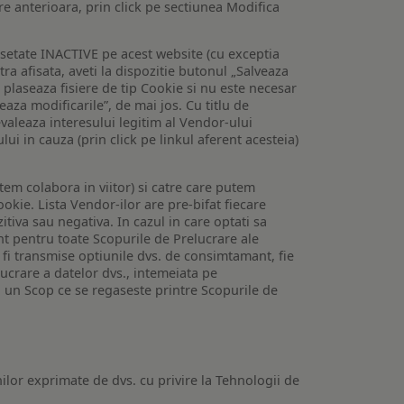
are anterioara, prin click pe sectiunea Modifica
setate INACTIVE pe acest website (cu exceptia
tra afisata, aveti la dispozitie butonul „Salveaza
e plaseaza fisiere de tip Cookie si nu este necesar
veaza modificarile”, de mai jos. Cu titlu de
valeaza interesului legitim al Vendor-ului
lui in cauza (prin click pe linkul aferent acesteia)
utem colabora in viitor) si catre care putem
okie. Lista Vendor-ilor are pre-bifat fiecare
iva sau negativa. In cazul in care optati sa
nt pentru toate Scopurile de Prelucrare ale
or fi transmise optiunile dvs. de consimtamant, fie
lucrare a datelor dvs., intemeiata pe
 un Scop ce se regaseste printre Scopurile de
ilor exprimate de dvs. cu privire la Tehnologii de