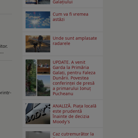
Galaţiului
Cum va fi vremea
astăzi
Unde sunt amplasate
radarele
tor.
..
UPDATE. A venit
Garda la Primăria
Galaţi, pentru Faleza
Dunării. Povestea
i
conferinţei de presă
a primarului Ionuţ
rintr-
Pucheanu
ANALIZĂ. Piața locală
este prudentă
înainte de decizia
Moody's
Caz cutremurător la