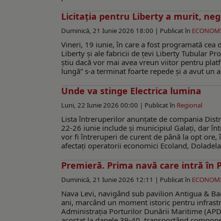
Licitația pentru Liberty a murit, ne
Duminică, 21 Iunie 2026 18:00 |
Publicat în
ECONOM
Vineri, 19 iunie, în care a fost programată cea 
Liberty și ale fabricii de țevi Liberty Tubular P
știu dacă vor mai avea vreun viitor pentru plat
lungă” s-a terminat foarte repede și a avut un a
Unde va stinge Electrica lumina
Luni, 22 Iunie 2026 00:00 |
Publicat în
Regional
Lista întreruperilor anunțate de compania Dist
22-26 iunie include și municipiul Galați, dar într
vor fi întreruperi de curent de până la opt ore,
afectați operatorii economici Ecoland, Doladela,
Premieră. Prima navă care intră în 
Duminică, 21 Iunie 2026 12:11 |
Publicat în
ECONOM
Nava Levi, navigând sub pavilion Antigua & Ba
ani, marcând un moment istoric pentru infrast
Administrația Porturilor Dunării Maritime (AP
acostat la danele 39-40, transportând component