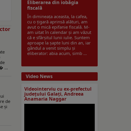
Eliberarea din iobăgia
fiscală
În dimineața aceasta, la cafea,
cu o țigară aprinsă alături, am
avut o mică epifanie fiscală. M-
ector
am uitat în calendar și am văzut
că e sfârșitul lunii iulie. Suntem
aproape la șapte luni din an, iar
gândul a venit simplu și
ate
eliberator: abia acum, simb ...
e
 de
� ...
Video News
Videointerviu cu ex-prefectul
judeţului Galaţi, Andreea
nui
Anamaria Naggar
re de
e și