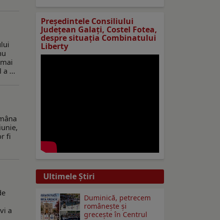
Preşedintele Consiliului
Judeţean Galaţi, Costel Fotea,
despre situaţia Combinatului
lui
Liberty
nu
 mai
a ...
ămâna
iunie,
r fi
Ultimele Ştiri
de
Duminică, petrecem
româneşte şi
vi a
greceşte în Centrul