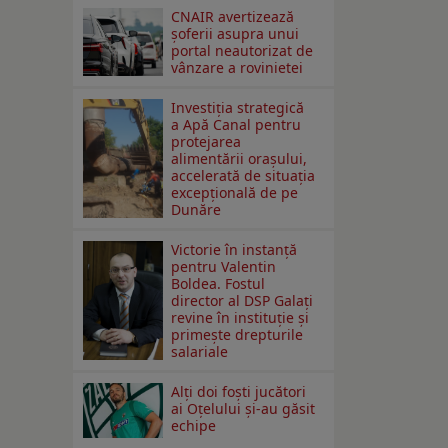
CNAIR avertizează
șoferii asupra unui
portal neautorizat de
vânzare a rovinietei
Investiția strategică
a Apă Canal pentru
protejarea
alimentării orașului,
accelerată de situația
excepțională de pe
Dunăre
Victorie în instanță
pentru Valentin
Boldea. Fostul
director al DSP Galați
revine în instituție și
primește drepturile
salariale
Alți doi foști jucători
ai Oțelului și-au găsit
echipe