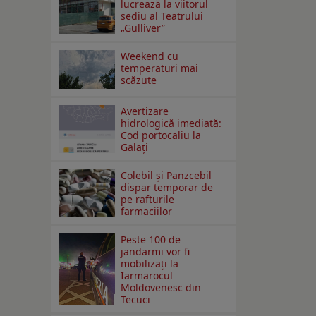
lucrează la viitorul
sediu al Teatrului
„Gulliver”
Weekend cu
temperaturi mai
scăzute
Avertizare
hidrologică imediată:
Cod portocaliu la
Galaţi
Colebil și Panzcebil
dispar temporar de
pe rafturile
farmaciilor
Peste 100 de
jandarmi vor fi
mobilizați la
Iarmarocul
Moldovenesc din
Tecuci