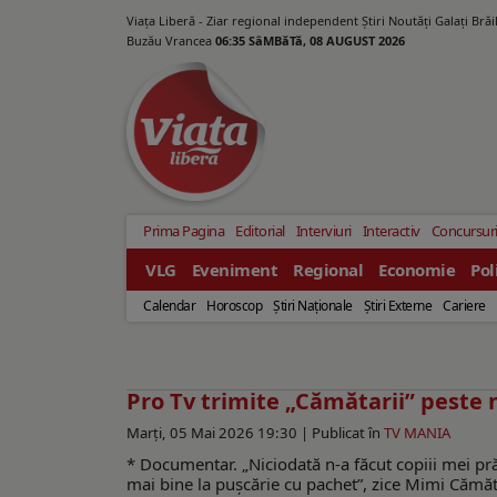
Viața Liberă - Ziar regional independent Știri Noutăți Galaţi Bră
Buzău Vrancea
06:35 SâMBăTă, 08 AUGUST 2026
Prima Pagina
Editorial
Interviuri
Interactiv
Concursur
VLG
Eveniment
Regional
Economie
Pol
Calendar
Horoscop
Ştiri Naţionale
Ştiri Externe
Cariere
Pro Tv trimite „Cămătarii” peste 
Marți, 05 Mai 2026 19:30 |
Publicat în
TV MANIA
* Documentar. „Niciodată n-a făcut copiii mei prădui
mai bine la pușcărie cu pachet”, zice Mimi Cămă