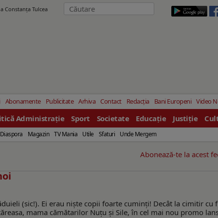
ila Constanţa Tulcea
i
Abonamente
Publicitate
Arhiva
Contact
Redacția
Bani Europeni
Video 
itică Administrație
Sport
Societate
Educație
Justiție
Cul
Diaspora
Magazin
TV Mania
Utile
Sfaturi
Unde Mergem
Abonează-te la acest f
noi
eli (sic!). Ei erau niște copii foarte cuminți! Decât la cimitir cu f
tăreasa, mama cămătarilor Nuțu și Sile, în cel mai nou promo lan