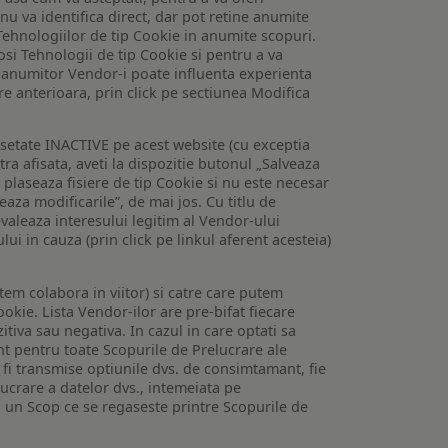
 nu va identifica direct, dar pot retine anumite
Tehnologiilor de tip Cookie in anumite scopuri.
losi Tehnologii de tip Cookie si pentru a va
 a anumitor Vendor-i poate influenta experienta
are anterioara, prin click pe sectiunea Modifica
setate INACTIVE pe acest website (cu exceptia
tra afisata, aveti la dispozitie butonul „Salveaza
e plaseaza fisiere de tip Cookie si nu este necesar
veaza modificarile”, de mai jos. Cu titlu de
valeaza interesului legitim al Vendor-ului
lui in cauza (prin click pe linkul aferent acesteia)
utem colabora in viitor) si catre care putem
okie. Lista Vendor-ilor are pre-bifat fiecare
iva sau negativa. In cazul in care optati sa
nt pentru toate Scopurile de Prelucrare ale
or fi transmise optiunile dvs. de consimtamant, fie
lucrare a datelor dvs., intemeiata pe
 un Scop ce se regaseste printre Scopurile de