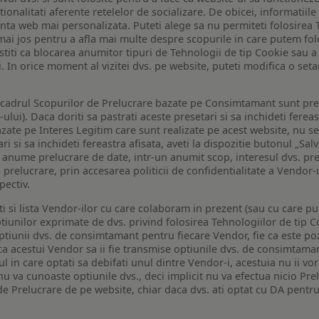
tionalitati aferente retelelor de socializare. De obicei, informatiile
enta web mai personalizata. Puteti alege sa nu permiteti folosirea 
de mai jos pentru a afla mai multe despre scopurile in care putem fo
a stiti ca blocarea anumitor tipuri de Tehnologii de tip Cookie sau
i. In orice moment al vizitei dvs. pe website, puteti modifica o set
n cadrul Scopurilor de Prelucrare bazate pe Consimtamant sunt pre
lui). Daca doriti sa pastrati aceste presetari si sa inchideti fereas
bazate pe Interes Legitim care sunt realizate pe acest website, nu s
i si sa inchideti fereastra afisata, aveti la dispozitie butonul „Sal
o anume prelucrare de date, intr-un anumit scop, interesul dvs. pre
a prelucrare, prin accesarea politicii de confidentialitate a Vendor-u
pectiv.
iti si lista Vendor-ilor cu care colaboram in prezent (sau cu care p
iunilor exprimate de dvs. privind folosirea Tehnologiilor de tip Co
iunii dvs. de consimtamant pentru fiecare Vendor, fie ca este pozit
 ca acestui Vendor sa ii fie transmise optiunile dvs. de consimtama
ul in care optati sa debifati unul dintre Vendor-i, acestuia nu ii v
nu va cunoaste optiunile dvs., deci implicit nu va efectua nicio Pre
e Prelucrare de pe website, chiar daca dvs. ati optat cu DA pentru