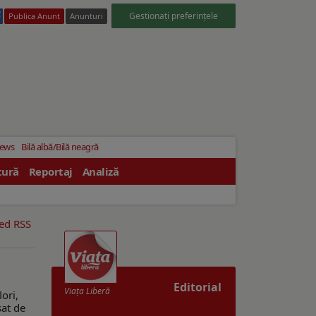
Gestionați preferințele
Publica Anunt
Anunturi
News
Bilă albă/Bilă neagră
tură
Reportaj
Analiză
eed RSS
Editorial
Viaţa Liberă
lori,
sat de