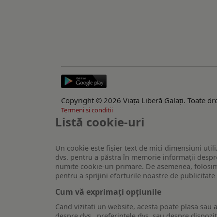
Copyright © 2026 Viaţa Liberă Galaţi. Toate dre
Termeni si conditii
Listă cookie-uri
Un cookie este fişier text de mici dimensiuni utili
dvs. pentru a păstra în memorie informații despre
numite cookie-uri primare. De asemenea, folosim c
pentru a sprijini eforturile noastre de publicitat
Cum vă exprimați opțiunile
Cand vizitati un website, acesta poate plasa sau a
despre dvs., preferintele dvs. sau despre dispozit