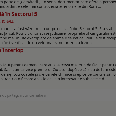
m parte de „Cămătarii”, un serial documentar care oferă o perspe
a unuia dintre cele mai controversate fenomene din Rom ...
ă în Sectorul 5
AŢIONALE
e cangur a fost văzut miercuri pe o stradă din Sectorul 5. S-a stabil
țat țarcul. Potrivit unor surse judiciare, proprietarul cangurului es
ține mai multe exemplare de animale sălbatice. Puiul a fost recu
 fost verificat de un veterinar și nu prezenta leziuni. ...
n Interlop
eplăcut pentru oamenii care au și altceva mai bun de făcut pentru 
. Sau, cum ar zice premierul Ciolacu, după ce că ziua de luni est
 de a-și toci coatele și creioanele chimice și epice pe băncile sălilo
Bac. Ca-n fiecare an, Ciolacu s-a interesat de subiectele d ...
e după tag: nutu camataru