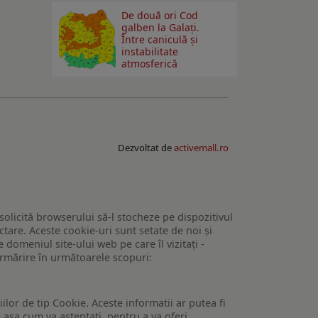
De două ori Cod
galben la Galaţi.
Între caniculă şi
instabilitate
atmosferică
Dezvoltat de
activemall.ro
 solicită browserului să-l stocheze pe dispozitivul
tare. Aceste cookie-uri sunt setate de noi și
domeniul site-ului web pe care îl vizitați -
 urmărire în următoarele scopuri:
lor de tip Cookie. Aceste informatii ar putea fi
e asa cum va asteptati, pentru a va oferi