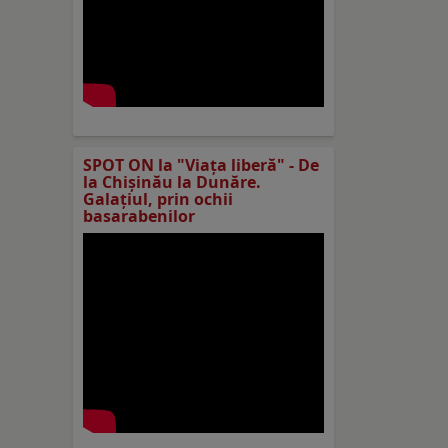
SPOT ON la "Viaţa liberă" - De
la Chișinău la Dunăre.
Galațiul, prin ochii
basarabenilor