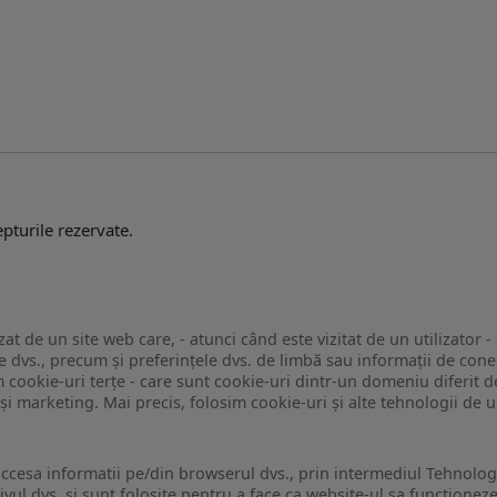
pturile rezervate.
zat de un site web care, - atunci când este vizitat de un utilizator -
 dvs., precum și preferințele dvs. de limbă sau informații de conec
ookie-uri terțe - care sunt cookie-uri dintr-un domeniu diferit de 
e și marketing. Mai precis, folosim cookie-uri și alte tehnologii de
ccesa informatii pe/din browserul dvs., prin intermediul Tehnologii
ivul dvs. si sunt folosite pentru a face ca website-ul sa functionez