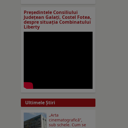
Preşedintele Consiliului
Judeţean Galaţi, Costel Fotea,
despre situaţia Combinatului
Liberty
Ultimele Ştiri
„Arta
cinematografică”,
sub schele. Cum se