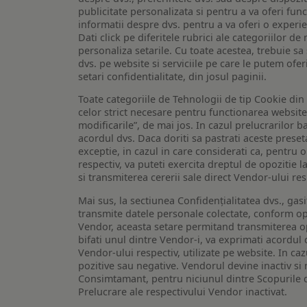
publicitate personalizata si pentru a va oferi func
informatii despre dvs. pentru a va oferi o experi
Dati click pe diferitele rubrici ale categoriilor 
personaliza setarile. Cu toate acestea, trebuie s
dvs. pe website si serviciile pe care le putem ofer
setari confidentialitate, din josul paginii.
Toate categoriile de Tehnologii de tip Cookie di
celor strict necesare pentru functionarea website-u
modificarile”, de mai jos. In cazul prelucrarilor 
acordul dvs. Daca doriti sa pastrati aceste presetar
exceptie, in cazul in care considerati ca, pentru 
respectiv, va puteti exercita dreptul de opozitie l
si transmiterea cererii sale direct Vendor-ului res
Mai sus, la sectiunea Confidențialitatea dvs., gas
transmite datele personale colectate, conform opt
Vendor, aceasta setare permitand transmiterea opt
bifati unul dintre Vendor-i, va exprimati acordul
Vendor-ului respectiv, utilizate pe website. In caz
pozitive sau negative. Vendorul devine inactiv si 
Consimtamant, pentru niciunul dintre Scopurile d
Prelucrare ale respectivului Vendor inactivat.