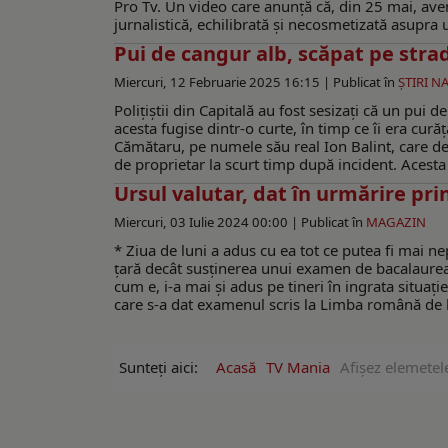
Pro Tv. Un video care anunță că, din 25 mai, ave
jurnalistică, echilibrată și necosmetizată asupr
Pui de cangur alb, scăpat pe strad
Miercuri, 12 Februarie 2025 16:15 |
Publicat în
ŞTIRI N
Polițiștii din Capitală au fost sesizați că un pui d
acesta fugise dintr-o curte, în timp ce îi era cură
Cămătaru, pe numele său real Ion Balint, care de
de proprietar la scurt timp după incident. Acesta a
Ursul valutar, dat în urmărire pri
Miercuri, 03 Iulie 2024 00:00 |
Publicat în
MAGAZIN
* Ziua de luni a adus cu ea tot ce putea fi mai n
țară decât susținerea unui examen de bacalaureat
cum e, i-a mai și adus pe tineri în ingrata situație
care s-a dat examenul scris la Limba română de la 
Sunteți aici:
Acasă
TV Mania
Afişez elemetel