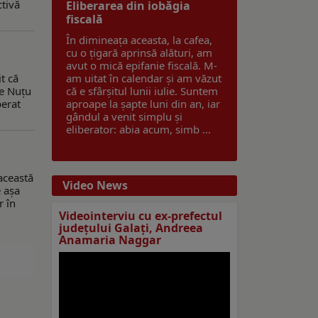
ctivă
Eliberarea din iobăgia
fiscală
În dimineața aceasta, la cafea,
cu o țigară aprinsă alături, am
avut o mică epifanie fiscală. M-
it că
am uitat în calendar și am văzut
te Nuțu
că e sfârșitul lunii iulie. Suntem
perat
aproape la șapte luni din an, iar
gândul a venit simplu și
eliberator: abia acum, simb ...
această
Video News
e așa
r în
Videointerviu cu ex-prefectul
judeţului Galaţi, Andreea
Anamaria Naggar