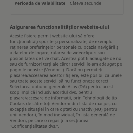
Câteva secunde
dispozitiv
Asigurarea funcționalităților website-ului
Aceste fișiere permit website-ului să ofere
funcționalități sporite și personalizate, de exemplu
reţinerea preferinţelor personale cu ocazia navigării și
a datelor de logare, rularea de videoclipuri sau
posibilitatea de live chat. Acestea pot fi adăugate de noi
sau de furnizori terți ale căror servicii le-am adăugat pe
paginile noastre (Vendor-i). Dacă nu permiteți
plasarea/accesarea acestor fișiere, este posibil ca unele
sau toate aceste servicii să nu funcționeze corect.
Selectarea opțiunii generale Activ (DA) pentru acest
scop implică inclusiv acordul dvs. pentru
plasare/accesare de informații, prin Tehnologii de tip
Cookie, de către toți Vendor-ii din lista de mai jos, cu
excepția situației în care optați cu Inactiv (NU) pentru
unii Vendor-i, în mod individual, în lista generală de
Vendori, pe care o regăsiți la secțiunea
“Confidențialitatea dvs.”.