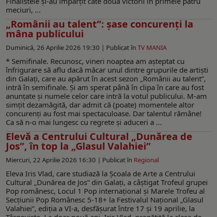
Finalistele și-au împărțit câte două victorii în primele patru
meciuri, ...
„Românii au talent”: şase concurenţi la
mâna publicului
Duminică, 26 Aprilie 2026 19:30 |
Publicat în
TV MANIA
* Semifinale. Recunosc, vineri noaptea am aşteptat cu
înfrigurare să aflu dacă măcar unul dintre grupurile de artişti
din Galaţi, care au apărut în acest sezon „Românii au talent”,
intră în semifinale. Şi am sperat până în clipa în care au fost
anunţate şi numele celor care intră la votul publicului. M-am
simţit dezamăgită, dar admit că (poate) momentele altor
concurenţi au fost mai spectaculoase. Dar talentul rămâne!
Ca să n-o mai lungesc cu regrete şi aduceri a ...
Elevă a Centrului Cultural „Dunărea de
Jos”, în top la „Glasul Valahiei”
Miercuri, 22 Aprilie 2026 16:30 |
Publicat în
Regional
Eleva Iris Vlad, care studiază la Şcoala de Arte a Centrului
Cultural „Dunărea de Jos” din Galaţi, a câștigat Trofeul grupei
Pop românesc, Locul 1 Pop internațional şi Marele Trofeu al
Secțiunii Pop Românesc 5-18+ la Festivalul Național „Glasul
Valahiei”, ediția a VI-a, desfășurat între 17 şi 19 aprilie, la
Târgoviște. La doar nouă ani, Iris Vlad, pregătită la clasa de