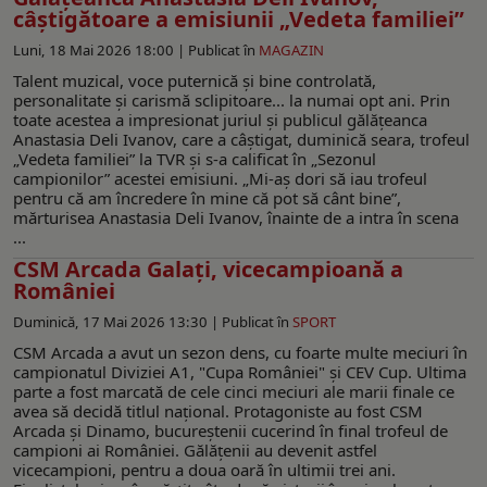
câștigătoare a emisiunii „Vedeta familiei”
Luni, 18 Mai 2026 18:00 |
Publicat în
MAGAZIN
Talent muzical, voce puternică și bine controlată,
personalitate și carismă sclipitoare... la numai opt ani. Prin
toate acestea a impresionat juriul și publicul gălățeanca
Anastasia Deli Ivanov, care a câștigat, duminică seara, trofeul
„Vedeta familiei” la TVR și s-a calificat în „Sezonul
campionilor” acestei emisiuni. „Mi-aș dori să iau trofeul
pentru că am încredere în mine că pot să cânt bine”,
mărturisea Anastasia Deli Ivanov, înainte de a intra în scena
...
CSM Arcada Galaţi, vicecampioană a
României
Duminică, 17 Mai 2026 13:30 |
Publicat în
SPORT
CSM Arcada a avut un sezon dens, cu foarte multe meciuri în
campionatul Diviziei A1, "Cupa României" și CEV Cup. Ultima
parte a fost marcată de cele cinci meciuri ale marii finale ce
avea să decidă titlul național. Protagoniste au fost CSM
Arcada și Dinamo, bucureștenii cucerind în final trofeul de
campioni ai României. Gălățenii au devenit astfel
vicecampioni, pentru a doua oară în ultimii trei ani.