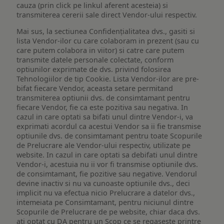
cauza (prin click pe linkul aferent acesteia) si
transmiterea cererii sale direct Vendor-ului respectiv.
Mai sus, la sectiunea Confidențialitatea dvs., gasiti si
lista Vendor-ilor cu care colaboram in prezent (sau cu
care putem colabora in viitor) si catre care putem
transmite datele personale colectate, conform
optiunilor exprimate de dvs. privind folosirea
Tehnologiilor de tip Cookie. Lista Vendor-ilor are pre-
bifat fiecare Vendor, aceasta setare permitand
transmiterea optiunii dvs. de consimtamant pentru
fiecare Vendor, fie ca este pozitiva sau negativa. In
cazul in care optati sa bifati unul dintre Vendor-i, va
exprimati acordul ca acestui Vendor sa ii fie transmise
optiunile dvs. de consimtamant pentru toate Scopurile
de Prelucrare ale Vendor-ului respectiv, utilizate pe
website. In cazul in care optati sa debifati unul dintre
Vendor-i, acestuia nu ii vor fi transmise optiunile dvs.
de consimtamant, fie pozitive sau negative. Vendorul
devine inactiv si nu va cunoaste optiunile dvs., deci
implicit nu va efectua nicio Prelucrare a datelor dvs.,
intemeiata pe Consimtamant, pentru niciunul dintre
Scopurile de Prelucrare de pe website, chiar daca dvs.
ati optat cu DA pentru un Scop ce se regaseste printre