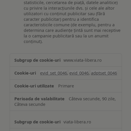
statisticile, cercetarea de piață, datele analitice)
cu privire la interacțiunile dvs. și cele ale altor
utilizatori cu conținut publicitar sau (fără
caracter publicitar) pentru a identifica
caracteristicile comune (de exemplu, pentru a
determina care audiențe țintă sunt mai receptive
la o campanie publicitară sau la un anumit
conținut).
Măsurare
www.viata-libera.ro
și
analiză
evid_set_0046
,
evid_0046
,
adptset_0046
Primare
Câteva secunde, 90 zile,
Câteva secunde
viata-libera.ro