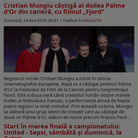
Cristian Mungiu câștigă al doilea Palme
d’Or din carieră, cu filmul „Fjord”
Duminică, 24 Mai 2026 08:07 |
Publicat în
MAGAZIN
Regizorul român Cristian Mungiu a intrat în istoria
cinematografiei europene, după ce a câștigat premiul Palme
d’Or la Festivalul de Film de la Cannes pentru lungmetrajul
Fjord. Este a doua oară când cineastul român obține marele
trofeu al festivalului francez, o performanță atinsă de foarte
puțini regizori la nivel mondial. Prin această victorie, Mungiu
se alătură unui grup select de cineaști care au câștigat de
două ori Palme d’Or, alături de nume precum Francis Ford ...
Start în marea finală a campionatului:
United - Sepsi, sâmbătă și duminică, la