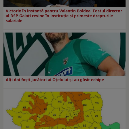
Victorie în instanță pentru Valentin Boldea. Fostul director
al DSP Galați revine în instituție și primește drepturile
salariale
Alți doi foști jucători ai Oțelului și-au găsit echipe