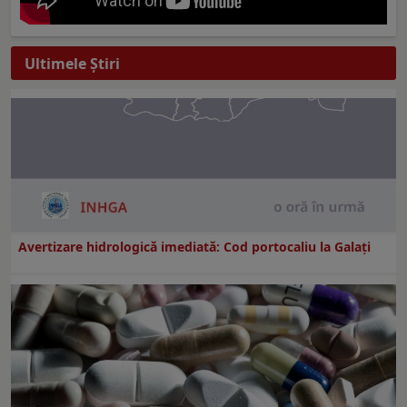
Ultimele Ştiri
Avertizare hidrologică imediată: Cod portocaliu la Galaţi