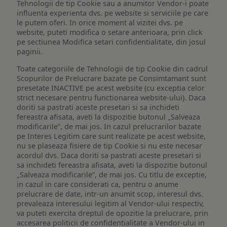
Tehnologii de tip Cookie sau a anumitor Vendor-i poate
influenta experienta dvs. pe website si serviciile pe care
le putem oferi. In orice moment al vizitei dvs. pe
website, puteti modifica o setare anterioara, prin click
pe sectiunea Modifica setari confidentialitate, din josul
paginii.
Toate categoriile de Tehnologii de tip Cookie din cadrul
Scopurilor de Prelucrare bazate pe Consimtamant sunt
presetate INACTIVE pe acest website (cu exceptia celor
strict necesare pentru functionarea website-ului). Daca
doriti sa pastrati aceste presetari si sa inchideti
fereastra afisata, aveti la dispozitie butonul „Salveaza
modificarile”, de mai jos. In cazul prelucrarilor bazate
pe Interes Legitim care sunt realizate pe acest website,
nu se plaseaza fisiere de tip Cookie si nu este necesar
acordul dvs. Daca doriti sa pastrati aceste presetari si
sa inchideti fereastra afisata, aveti la dispozitie butonul
„Salveaza modificarile”, de mai jos. Cu titlu de exceptie,
in cazul in care considerati ca, pentru o anume
prelucrare de date, intr-un anumit scop, interesul dvs.
prevaleaza interesului legitim al Vendor-ului respectiv,
va puteti exercita dreptul de opozitie la prelucrare, prin
accesarea politicii de confidentialitate a Vendor-ului in