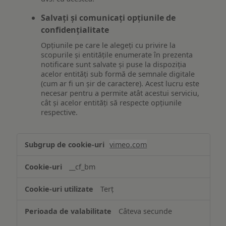
Salvați și comunicați opțiunile de
confidențialitate
Opțiunile pe care le alegeți cu privire la
scopurile și entitățile enumerate în prezenta
notificare sunt salvate și puse la dispoziția
acelor entități sub formă de semnale digitale
(cum ar fi un șir de caractere). Acest lucru este
necesar pentru a permite atât acestui serviciu,
cât și acelor entități să respecte opțiunile
respective.
Asigurarea
vimeo.com
funcționalităților
website-
__cf_bm
ului
Terț
Câteva secunde