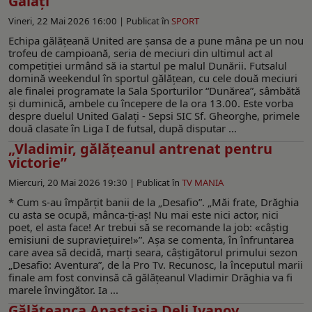
Galați
Vineri, 22 Mai 2026 16:00 |
Publicat în
SPORT
Echipa gălățeană United are șansa de a pune mâna pe un nou
trofeu de campioană, seria de meciuri din ultimul act al
competiţiei urmând să ia startul pe malul Dunării. Futsalul
domină weekendul în sportul gălățean, cu cele două meciuri
ale finalei programate la Sala Sporturilor “Dunărea”, sâmbătă
și duminică, ambele cu începere de la ora 13.00. Este vorba
despre duelul United Galați - Sepsi SIC Sf. Gheorghe, primele
două clasate în Liga I de futsal, după disputar ...
„Vladimir, gălățeanul antrenat pentru
victorie”
Miercuri, 20 Mai 2026 19:30 |
Publicat în
TV MANIA
* Cum s-au împărțit banii de la „Desafio”. „Măi frate, Drăghia
cu asta se ocupă, mânca-ți-aș! Nu mai este nici actor, nici
poet, el asta face! Ar trebui să se recomande la job: «câștig
emisiuni de supraviețuire!»”. Așa se comenta, în înfruntarea
care avea să decidă, marți seara, câștigătorul primului sezon
„Desafio: Aventura”, de la Pro Tv. Recunosc, la începutul marii
finale am fost convinsă că gălățeanul Vladimir Drăghia va fi
marele învingător. Ia ...
Gălățeanca Anastasia Deli Ivanov,