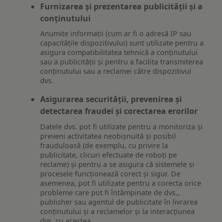
Furnizarea și prezentarea publicității și a
conținutului
Anumite informații (cum ar fi o adresă IP sau
capacitățile dispozitivului) sunt utilizate pentru a
asigura compatibilitatea tehnică a conținutului
sau a publicității și pentru a facilita transmiterea
conținutului sau a reclamei către dispozitivul
dvs.
Asigurarea securității, prevenirea și
detectarea fraudei și corectarea erorilor
Datele dvs. pot fi utilizate pentru a monitoriza și
preveni activitatea neobișnuită și posibil
frauduloasă (de exemplu, cu privire la
publicitate, clicuri efectuate de roboți pe
reclame) și pentru a se asigura că sistemele și
procesele funcționează corect și sigur. De
asemenea, pot fi utilizate pentru a corecta orice
probleme care pot fi întâmpinate de dvs.,
publisher sau agentul de publicitate în livrarea
conținutului și a reclamelor și la interacțiunea
dvs. cu acestea.