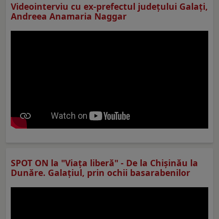
Videointerviu cu ex-prefectul judeţului Galaţi,
Andreea Anamaria Naggar
SPOT ON la "Viaţa liberă" - De la Chișinău la
Dunăre. Galațiul, prin ochii basarabenilor