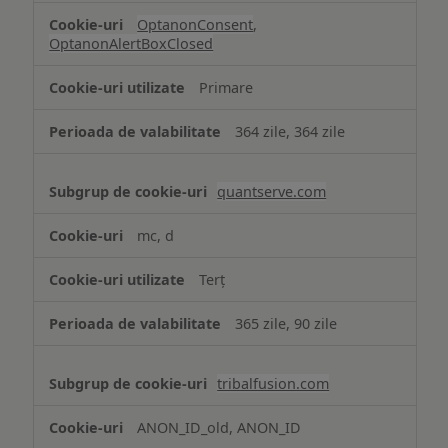
OptanonConsent
,
OptanonAlertBoxClosed
Primare
364 zile, 364 zile
quantserve.com
mc, d
Terț
365 zile, 90 zile
tribalfusion.com
ANON_ID_old, ANON_ID