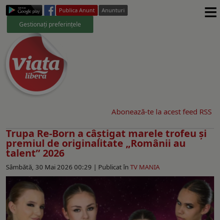
≡
Publica Anunt
Anunturi
Gestionați preferințele
Abonează-te la acest feed RSS
Trupa Re-Born a câştigat marele trofeu şi
premiul de originalitate „Românii au
talent” 2026
Sâmbătă, 30 Mai 2026 00:29 |
Publicat în
TV MANIA