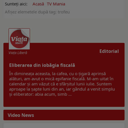
Sunteți aici:
Acasă
TV Mania
Afişez elemetele după tag: trofeu
Editorial
Viaţa Liberă
Eliberarea din iobăgia fiscală
În dimineața aceasta, la cafea, cu o țigară aprinsă
alături, am avut o mică epifanie fiscală. M-am uitat în
calendar și am văzut că e sfârșitul lunii iulie. Suntem
aproape la șapte luni din an, iar gândul a venit simplu
și eliberator: abia acum, simb ...
Video News