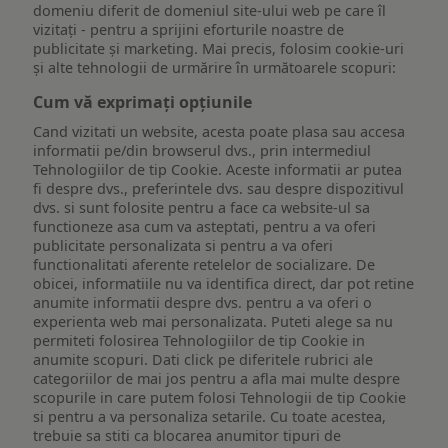
domeniu diferit de domeniul site-ului web pe care îl
vizitați - pentru a sprijini eforturile noastre de
publicitate și marketing. Mai precis, folosim cookie-uri
și alte tehnologii de urmărire în următoarele scopuri:
Cum vă exprimați opțiunile
Cand vizitati un website, acesta poate plasa sau accesa
informatii pe/din browserul dvs., prin intermediul
Tehnologiilor de tip Cookie. Aceste informatii ar putea
fi despre dvs., preferintele dvs. sau despre dispozitivul
dvs. si sunt folosite pentru a face ca website-ul sa
functioneze asa cum va asteptati, pentru a va oferi
publicitate personalizata si pentru a va oferi
functionalitati aferente retelelor de socializare. De
obicei, informatiile nu va identifica direct, dar pot retine
anumite informatii despre dvs. pentru a va oferi o
experienta web mai personalizata. Puteti alege sa nu
permiteti folosirea Tehnologiilor de tip Cookie in
anumite scopuri. Dati click pe diferitele rubrici ale
categoriilor de mai jos pentru a afla mai multe despre
scopurile in care putem folosi Tehnologii de tip Cookie
si pentru a va personaliza setarile. Cu toate acestea,
trebuie sa stiti ca blocarea anumitor tipuri de