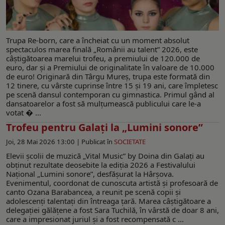
Trupa Re-born, care a încheiat cu un moment absolut
spectaculos marea finală „Românii au talent” 2026, este
câştigătoarea marelui trofeu, a premiului de 120.000 de
euro, dar şi a Premiului de originalitate în valoare de 10.000
de euro! Originară din Târgu Mureş, trupa este formată din
12 tinere, cu vârste cuprinse între 15 şi 19 ani, care împletesc
pe scenă dansul contemporan cu gimnastica. Primul gând al
dansatoarelor a fost să mulţumească publicului care le-a
votat � ...
Trofeu pentru Galați la „Lumini sonore”
Joi, 28 Mai 2026 13:00 |
Publicat în
SOCIETATE
Elevii școlii de muzică „Vital Music” by Doina din Galați au
obținut rezultate deosebite la ediția 2026 a Festivalului
Național „Lumini sonore”, desfășurat la Hârșova.
Evenimentul, coordonat de cunoscuta artistă și profesoară de
canto Ozana Barabancea, a reunit pe scenă copii și
adolescenți talentați din întreaga țară. Marea câștigătoare a
delegației gălățene a fost Sara Tuchilă, în vârstă de doar 8 ani,
care a impresionat juriul și a fost recompensată c ...