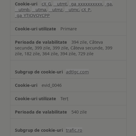
cX_G
,
__utmt
,
_ga_xxxxxxxxxx
,
_ga
,
__utmb
,
__utma
,
__utmz
,
__utmc
,
cX_P
,
_ga_YTJQVQYCPP
Primare
394 zile, Câteva
secunde, 399 zile, 399 zile, Câteva secunde, 399
zile, 182 zile, 364 zile, 394 zile, 729 zile
adtlgc.com
evid_0046
Terț
540 zile
trafic.ro