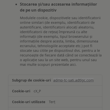
Stocarea și/sau accesarea informațiilor
de pe un dispozitiv
Modulele cookie, dispozitivele sau identificatorii
online similari (de exemplu, identificatorii de
autentificare, identificatorii alocați aleatoriu,
identificatorii de rețea) împreună cu alte
informații (de exemplu, tipul browserului și
informațiile despre acesta, limba, dimensiunea
ecranului, tehnologiile acceptate etc.) pot fi
stocate sau citite pe dispozitivul dvs. pentru a le
recunoaște de fiecare dată când se conectează la
o aplicație sau la un site web, pentru unul sau
mai multe scopuri prezentate aici.
Stocarea
admp-tc-sati.adtlgc.com
și/sau
accesarea
cX_P
informațiilor
de
Terț
pe
un