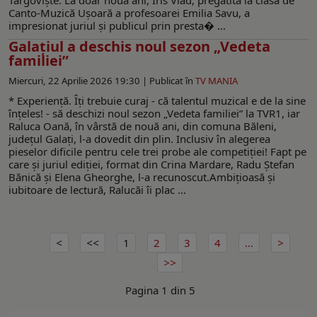
Canto-Muzică Uşoară a profesoarei Emilia Savu, a
impresionat juriul și publicul prin presta� ...
Galaţiul a deschis noul sezon „Vedeta
familiei”
Miercuri, 22 Aprilie 2026 19:30 |
Publicat în
TV MANIA
* Experienţă. Îţi trebuie curaj - că talentul muzical e de la sine
înţeles! - să deschizi noul sezon „Vedeta familiei” la TVR1, iar
Raluca Oană, în vârstă de nouă ani, din comuna Băleni,
judeţul Galaţi, l-a dovedit din plin. Inclusiv în alegerea
pieselor dificile pentru cele trei probe ale competiţiei! Fapt pe
care şi juriul ediţiei, format din Crina Mardare, Radu Ştefan
Bănică şi Elena Gheorghe, l-a recunoscut.Ambiţioasă şi
iubitoare de lectură, Ralucăi îi plac ...
1
2
3
4
...
Pagina 1 din 5