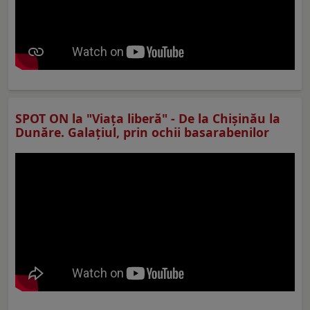
SPOT ON la "Viaţa liberă" - De la Chișinău la
Dunăre. Galațiul, prin ochii basarabenilor