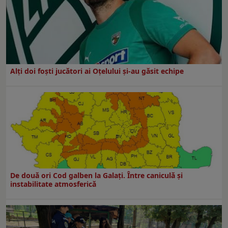
Alți doi foști jucători ai Oțelului și-au găsit echipe
De două ori Cod galben la Galaţi. Între caniculă şi
instabilitate atmosferică