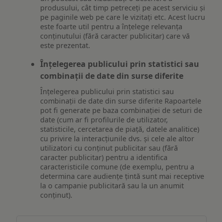
produsului, cât timp petreceți pe acest serviciu și
pe paginile web pe care le vizitați etc. Acest lucru
este foarte util pentru a înțelege relevanța
conținutului (fără caracter publicitar) care vă
este prezentat.
Înțelegerea publicului prin statistici sau
combinații de date din surse diferite
Înțelegerea publicului prin statistici sau
combinații de date din surse diferite Rapoartele
pot fi generate pe baza combinației de seturi de
date (cum ar fi profilurile de utilizator,
statisticile, cercetarea de piață, datele analitice)
cu privire la interacțiunile dvs. și cele ale altor
utilizatori cu conținut publicitar sau (fără
caracter publicitar) pentru a identifica
caracteristicile comune (de exemplu, pentru a
determina care audiențe țintă sunt mai receptive
la o campanie publicitară sau la un anumit
conținut).
Măsurare