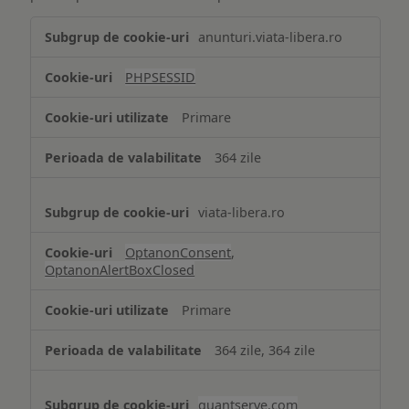
Tehnologii
anunturi.viata-libera.ro
de
tip
PHPSESSID
Cookie
strict
Primare
necesare
364 zile
viata-libera.ro
OptanonConsent
,
OptanonAlertBoxClosed
Primare
364 zile, 364 zile
quantserve.com