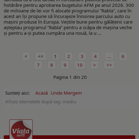
hotărâre pentru aprobarea bugetului AFM pe anul 2026. 300
de milioane de lei vor fi alocate programului ”Rabla”, care în
acest an își propune să încurajeze înnoirea parcului auto cu
mașini produse în Europa. Veștile bune pentru gălățenii care
așteptau programul ”Rabla” pentru a scăpa de mașina veche
și pentru a-și putea cumpăra una nouă, la u ...
1
2
3
4
...
6
7
8
9
10
Pagina 1 din 20
Sunteți aici:
Acasă
Unde Mergem
Afişez elemetele după tag: mediu