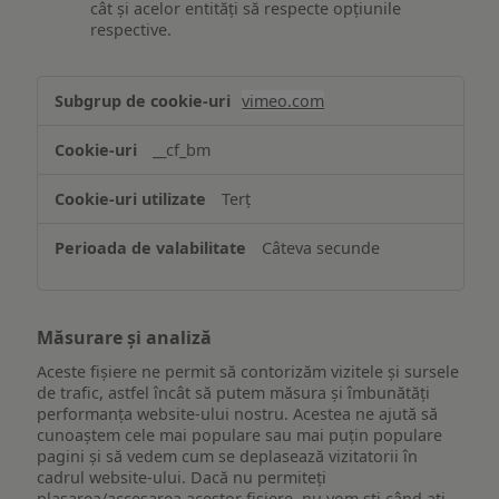
cât și acelor entități să respecte opțiunile
respective.
Asigurarea
vimeo.com
funcționalităților
website-
__cf_bm
ului
Terț
Câteva secunde
Măsurare și analiză
Aceste fișiere ne permit să contorizăm vizitele și sursele
de trafic, astfel încât să putem măsura și îmbunătăți
performanța website-ului nostru. Acestea ne ajută să
cunoaștem cele mai populare sau mai puțin populare
pagini și să vedem cum se deplasează vizitatorii în
cadrul website-ului. Dacă nu permiteți
plasarea/accesarea acestor fișiere, nu vom ști când ați