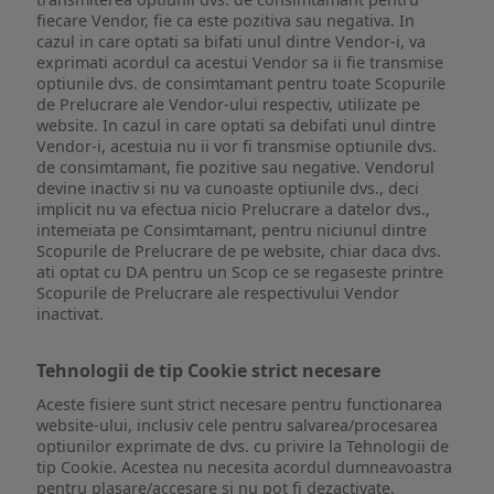
fiecare Vendor, fie ca este pozitiva sau negativa. In
cazul in care optati sa bifati unul dintre Vendor-i, va
exprimati acordul ca acestui Vendor sa ii fie transmise
optiunile dvs. de consimtamant pentru toate Scopurile
de Prelucrare ale Vendor-ului respectiv, utilizate pe
website. In cazul in care optati sa debifati unul dintre
Vendor-i, acestuia nu ii vor fi transmise optiunile dvs.
de consimtamant, fie pozitive sau negative. Vendorul
devine inactiv si nu va cunoaste optiunile dvs., deci
implicit nu va efectua nicio Prelucrare a datelor dvs.,
intemeiata pe Consimtamant, pentru niciunul dintre
Scopurile de Prelucrare de pe website, chiar daca dvs.
ati optat cu DA pentru un Scop ce se regaseste printre
Scopurile de Prelucrare ale respectivului Vendor
inactivat.
Tehnologii de tip Cookie strict necesare
Aceste fisiere sunt strict necesare pentru functionarea
website-ului, inclusiv cele pentru salvarea/procesarea
optiunilor exprimate de dvs. cu privire la Tehnologii de
tip Cookie. Acestea nu necesita acordul dumneavoastra
pentru plasare/accesare si nu pot fi dezactivate.