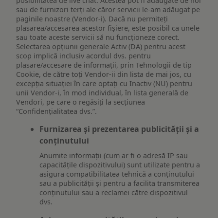
posibilitatea de live chat. Acestea pot fi adăugate de noi
sau de furnizori terți ale căror servicii le-am adăugat pe
paginile noastre (Vendor-i). Dacă nu permiteți
plasarea/accesarea acestor fișiere, este posibil ca unele
sau toate aceste servicii să nu funcționeze corect.
Selectarea opțiunii generale Activ (DA) pentru acest
scop implică inclusiv acordul dvs. pentru
plasare/accesare de informații, prin Tehnologii de tip
Cookie, de către toți Vendor-ii din lista de mai jos, cu
excepția situației în care optați cu Inactiv (NU) pentru
unii Vendor-i, în mod individual, în lista generală de
Vendori, pe care o regăsiți la secțiunea
“Confidențialitatea dvs.”.
Furnizarea și prezentarea publicității și a
conținutului
Anumite informații (cum ar fi o adresă IP sau
capacitățile dispozitivului) sunt utilizate pentru a
asigura compatibilitatea tehnică a conținutului
sau a publicității și pentru a facilita transmiterea
conținutului sau a reclamei către dispozitivul
dvs.