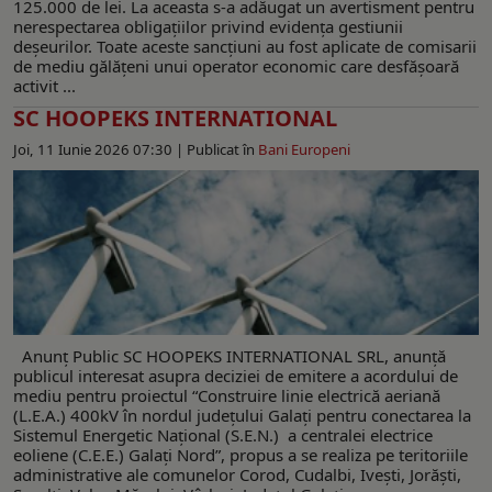
125.000 de lei. La aceasta s-a adăugat un avertisment pentru
nerespectarea obligațiilor privind evidența gestiunii
deșeurilor. Toate aceste sancțiuni au fost aplicate de comisarii
de mediu gălățeni unui operator economic care desfășoară
activit ...
SC HOOPEKS INTERNATIONAL
Joi, 11 Iunie 2026 07:30 |
Publicat în
Bani Europeni
Anunț Public SC HOOPEKS INTERNATIONAL SRL, anunță
publicul interesat asupra deciziei de emitere a acordului de
mediu pentru proiectul “Construire linie electrică aeriană
(L.E.A.) 400kV în nordul județului Galați pentru conectarea la
Sistemul Energetic Național (S.E.N.) a centralei electrice
eoliene (C.E.E.) Galați Nord”, propus a se realiza pe teritoriile
administrative ale comunelor Corod, Cudalbi, Ivești, Jorăști,