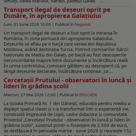
Smulți, Valea Mărului, Vârlezi, Județul Galați. ...
Transport ilegal de deșeuri oprit pe
Dunăre, în apropierea Galaţiului
Luni, 01 Iunie 2026 10:00 |
Publicat în
Regional
Un transport ilegal de deșeuri a fost oprit la intrarea în
România, în zona portuară din apropierea Galațiului.
Deșeurile se aflau pe o barjă care venea din Republica
Moldova, având destinaţia Turcia. Potrivit comisarilor Gărzii
Naționale de Mediu din Galați, pe barjă au fost descoperite
neconcordanțe majore între documente și încărcătura reală.
În urma controlului, comisarii gălățeni au descoperit că, pe
lângă deșeurile declarate, încărcătura conținea „ca ...
Cercetașii Prutului - observatori în luncă și
lideri în grădina școlii
Miercuri, 27 Mai 2026 12:00 |
Publicat în
EDUCAŢIE
La Școala Primară Nr. 1 din Gănești, educația pentru mediu a
depășit spațiul clasei și s-a transformat într-o experiență vie,
construită împreună de copii, cadre didactice și comunitate.
Proiectul „Cercetașii Prutului - observatori în luncă și lideri în
grădina școlii”, susținut printr-o finanțare de 2.500 de euro,
se desfășoară în perioada martie - iunie 2026 și reuneşte 152
de preșcolari și școlari, alături de nouă cadre didactice -