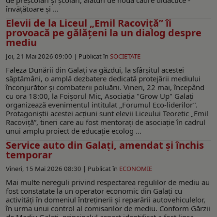
învățătoare și ...
Elevii de la Liceul „Emil Racoviță” îi
provoacă pe gălățeni la un dialog despre
mediu
Joi, 21 Mai 2026 09:00 |
Publicat în
SOCIETATE
Faleza Dunării din Galați va găzdui, la sfârșitul acestei
săptămâni, o amplă dezbatere dedicată protejării mediului
înconjurător și combaterii poluării. Vineri, 22 mai, începând
cu ora 18:00, la Foișorul Mic, Asociația "Grow Up" Galați
organizează evenimentul intitulat „Forumul Eco-liderilor”.
Protagoniștii acestei acțiuni sunt elevii Liceului Teoretic „Emil
Racoviță”, tineri care au fost mentorați de asociație în cadrul
unui amplu proiect de educație ecolog ...
Service auto din Galați, amendat și închis
temporar
Vineri, 15 Mai 2026 08:30 |
Publicat în
ECONOMIE
Mai multe nereguli privind respectarea regulilor de mediu au
fost constatate la un operator economic din Galați cu
activități în domeniul întreținerii și reparării autovehiculelor,
în urma unui control al comisarilor de mediu. Conform Gărzii
de Mediu Galați, principalul aspect identificat a fost lipsa