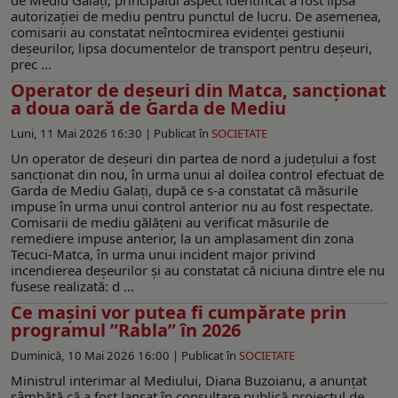
autorizației de mediu pentru punctul de lucru. De asemenea,
comisarii au constatat neîntocmirea evidenței gestiunii
deșeurilor, lipsa documentelor de transport pentru deșeuri,
prec ...
Operator de deșeuri din Matca, sancționat
a doua oară de Garda de Mediu
Luni, 11 Mai 2026 16:30 |
Publicat în
SOCIETATE
Un operator de deșeuri din partea de nord a județului a fost
sancționat din nou, în urma unui al doilea control efectuat de
Garda de Mediu Galați, după ce s-a constatat că măsurile
impuse în urma unui control anterior nu au fost respectate.
Comisarii de mediu gălățeni au verificat măsurile de
remediere impuse anterior, la un amplasament din zona
Tecuci-Matca, în urma unui incident major privind
incendierea deșeurilor și au constatat că niciuna dintre ele nu
fusese realizată: d ...
Ce mașini vor putea fi cumpărate prin
programul ”Rabla” în 2026
Duminică, 10 Mai 2026 16:00 |
Publicat în
SOCIETATE
Ministrul interimar al Mediului, Diana Buzoianu, a anunțat
sâmbătă că a fost lansat în consultare publică proiectul de