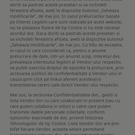
doriti sa pastrati aceste presetari si sa inchideti
fereastra afisata, aveti la dispozitie butonul „Salveaza
modificarile”, de mai jos. In cazul prelucrarilor bazate
pe Interes Legitim care sunt realizate pe acest website,
nu se plaseaza fisiere de tip Cookie si nu este necesar
acordul dvs. Daca doriti sa pastrati aceste presetari si
sa inchideti fereastra afisata, aveti la dispozitie butonul
„Salveaza modificarile”, de mai jos. Cu titlu de exceptie,
in cazul in care considerati ca, pentru o anume
prelucrare de date, intr-un anumit scop, interesul dvs.
prevaleaza interesului legitim al Vendor-ului respectiv,
va puteti exercita dreptul de opozitie la prelucrare, prin
accesarea politicii de confidentialitate a Vendor-ului in
cauza (prin click pe linkul aferent acesteia) si
transmiterea cererii sale direct Vendor-ului respectiv.
Mai sus, la sectiunea Confidențialitatea dvs., gasiti si
lista Vendor-ilor cu care colaboram in prezent (sau cu
care putem colabora in viitor) si catre care putem
transmite datele personale colectate, conform
optiunilor exprimate de dvs. privind folosirea
Tehnologiilor de tip Cookie. Lista Vendor-ilor are pre-
bifat fiecare Vendor, aceasta setare permitand
transmiterea optiunii dvs. de consimtamant pentru