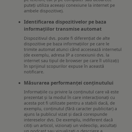
puteți utiliza aceeași conexiune la internet pe
ambele dispozitive).
Identificarea dispozitivelor pe baza
informațiilor transmise automat
Dispozitivul dvs. poate fi diferențiat de alte
dispozitive pe baza informațiilor pe care le
trimite automat atunci când accesează internetul
(de exemplu, adresa IP a conexiunii dvs. la
internet sau tipul de browser pe care îl utilizați)
în sprijinul scopurilor expuse în această
notificare.
Măsurarea performanței conținutului
Informațiile cu privire la conținutul care vă este
prezentat și la modul în care interacționați cu
acesta pot fi utilizate pentru a stabili dacă, de
exemplu, conținutul (fără caracter publicitar) a
ajuns la publicul vizat și dacă corespunde
intereselor dvs. De exemplu, indiferent dacă
citiți un articol, vizionați un videoclip, ascultați
un podcast sau vizualizați o descriere a