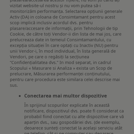
vizitat website-ul nostru și nu vom putea să-i
monitorizăm performanța. Selectarea opțiunii generale
Activ (DA) in coloana de Consimtamant pentru acest
scop implică inclusiv acordul dvs. pentru
plasare/accesare de informații, prin Tehnologii de tip
Cookie, de către toți Vendor-ii din lista de mai jos, care
prelucreaza date in temeiul Consimtamantului, cu
excepția situației în care optați cu Inactiv (NU) pentru
unii Vendor-i, în mod individual, în lista generală de
Vendori, pe care o regăsiți la secțiunea
“Confidențialitatea dvs.” In mod separat, in cadrul
Scopului « Masurare si Analiza » exista un Scop de
prelucrare, Măsurarea performanței conținutului,
pentru care procedura este similara celei descrise mai
sus.
Conectarea mai multor dispozitive
În sprijinul scopurilor explicate în această
notificare, dispozitivul dvs. poate fi considerat ca
probabil fiind conectat cu alte dispozitive care vă
aparțin dvs., sau gospodăriei dvs. (de exemplu,
deoarece sunteți conectat la același serviciu atât
pe telefon, cât și pe computer sau deoarece