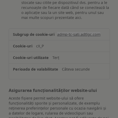
stocate sau citite pe dispozitivul dvs. pentru a le
recunoaște de fiecare dată când se conectează la
o aplicație sau la un site web, pentru unul sau
mai multe scopuri prezentate aici.
Stocarea
admp-tc-sati.adtlgc.com
și/sau
accesarea
cX_P
informațiilor
de
Terț
pe
un
Câteva secunde
dispozitiv
Asigurarea funcționalităților website-ului
Aceste fișiere permit website-ului să ofere
funcționalități sporite și personalizate, de exemplu
reţinerea preferinţelor personale cu ocazia navigării și
a datelor de logare, rularea de videoclipuri sau