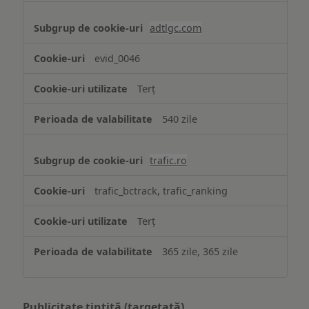
adtlgc.com
evid_0046
Terț
540 zile
trafic.ro
trafic_bctrack, trafic_ranking
Terț
365 zile, 365 zile
Publicitate țintită (targetată)