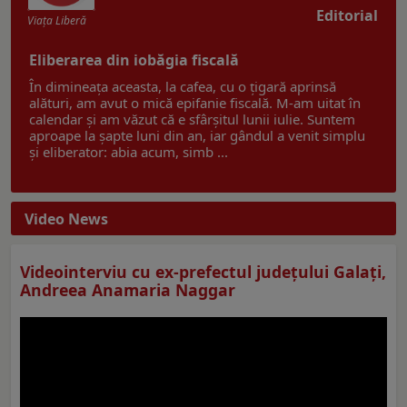
Editorial
Viaţa Liberă
Eliberarea din iobăgia fiscală
În dimineața aceasta, la cafea, cu o țigară aprinsă
alături, am avut o mică epifanie fiscală. M-am uitat în
calendar și am văzut că e sfârșitul lunii iulie. Suntem
aproape la șapte luni din an, iar gândul a venit simplu
și eliberator: abia acum, simb ...
Video News
Videointerviu cu ex-prefectul judeţului Galaţi,
Andreea Anamaria Naggar