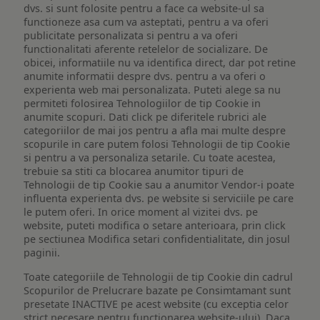
dvs. si sunt folosite pentru a face ca website-ul sa
functioneze asa cum va asteptati, pentru a va oferi
publicitate personalizata si pentru a va oferi
functionalitati aferente retelelor de socializare. De
obicei, informatiile nu va identifica direct, dar pot retine
anumite informatii despre dvs. pentru a va oferi o
experienta web mai personalizata. Puteti alege sa nu
permiteti folosirea Tehnologiilor de tip Cookie in
anumite scopuri. Dati click pe diferitele rubrici ale
categoriilor de mai jos pentru a afla mai multe despre
scopurile in care putem folosi Tehnologii de tip Cookie
si pentru a va personaliza setarile. Cu toate acestea,
trebuie sa stiti ca blocarea anumitor tipuri de
Tehnologii de tip Cookie sau a anumitor Vendor-i poate
influenta experienta dvs. pe website si serviciile pe care
le putem oferi. In orice moment al vizitei dvs. pe
website, puteti modifica o setare anterioara, prin click
pe sectiunea Modifica setari confidentialitate, din josul
paginii.
Toate categoriile de Tehnologii de tip Cookie din cadrul
Scopurilor de Prelucrare bazate pe Consimtamant sunt
presetate INACTIVE pe acest website (cu exceptia celor
strict necesare pentru functionarea website-ului). Daca