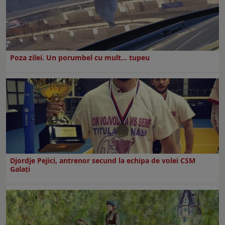
Poza zilei. Un porumbel cu mult… tupeu
Djordje Pejici, antrenor secund la echipa de volei CSM
Galați