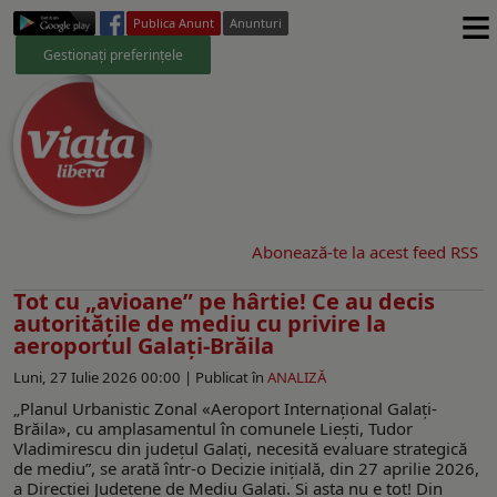
≡
Publica Anunt
Anunturi
Gestionați preferințele
Abonează-te la acest feed RSS
Tot cu „avioane” pe hârtie! Ce au decis
autorităţile de mediu cu privire la
aeroportul Galaţi-Brăila
Luni, 27 Iulie 2026 00:00 |
Publicat în
ANALIZĂ
„Planul Urbanistic Zonal «Aeroport Internaţional Galaţi-
Brăila», cu amplasamentul în comunele Lieşti, Tudor
Vladimirescu din judeţul Galaţi, necesită evaluare strategică
de mediu”, se arată într-o Decizie iniţială, din 27 aprilie 2026,
a Direcţiei Judeţene de Mediu Galaţi. Şi asta nu e tot! Din