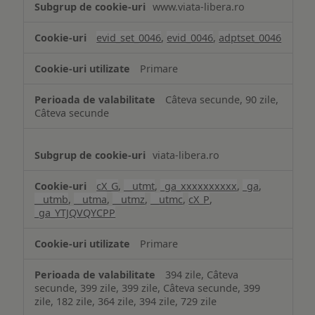
www.viata-libera.ro
și
analiză
evid_set_0046
,
evid_0046
,
adptset_0046
Primare
Câteva secunde, 90 zile,
Câteva secunde
viata-libera.ro
cX_G
,
__utmt
,
_ga_xxxxxxxxxx
,
_ga
,
__utmb
,
__utma
,
__utmz
,
__utmc
,
cX_P
,
_ga_YTJQVQYCPP
Primare
394 zile, Câteva
secunde, 399 zile, 399 zile, Câteva secunde, 399
zile, 182 zile, 364 zile, 394 zile, 729 zile