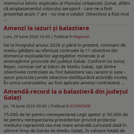
memoriul tehnic explicativ al Planului Urbanistic Zonal, aflăm
că amplasamentul viitorului aeroport - care ne-a fost
prezentat acum 7 ani - nu mai e valabil. Obiectivul a fost mut
...
Amenzi la iazuri și balastiere
Luni, 29 Iunie 2026 10:00 |
Publicat în
Regional
De la începutul anului 2026 și până în prezent, comisarii de
mediu gălățeni au efectuat controale la 11 obiective din
domeniul exploatărilor agregatelor minerale și al
amenajărilor piscicole din județul Galați. Conform lui Ionuț
Bejan, comisar-șef al Gărzii de Mediu Galați, opt dintre
obiectivele controlate au fost balastiere sau cariere și șase –
iazuri piscicole (unele obiective desfășurând activități mixte).
În urma controalelor, au fost aplicate amenzi contravenți ...
Amendă-record la o balastieră din județul
Galați
Joi, 18 Iunie 2026 00:00 |
Publicat în
ECONOMIE
75.000 de lei pentru nerespectarea Legii apelor și 50.000 de
lei pentru nerespectarea prevederilor privind protecția
mediului reprezintă cea mai mare amendă cumulată dată în
ultimul timp de Garda de Mediu Galați, în valoare totală de