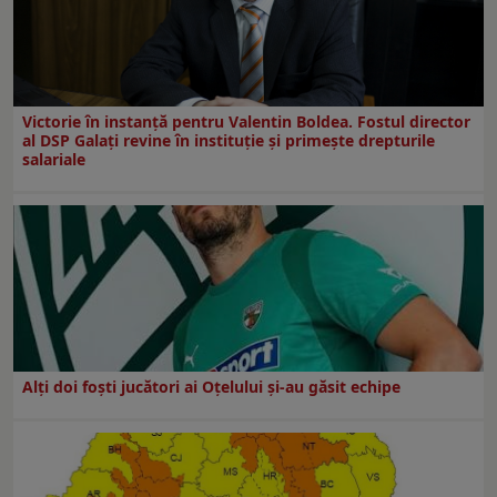
Victorie în instanță pentru Valentin Boldea. Fostul director
al DSP Galați revine în instituție și primește drepturile
salariale
Alți doi foști jucători ai Oțelului și-au găsit echipe