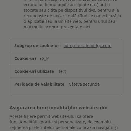
ecranului, tehnologiile acceptate etc.) pot fi
stocate sau citite pe dispozitivul dvs. pentru a le
recunoaște de fiecare dată când se conectează la
o aplicație sau la un site web, pentru unul sau
mai multe scopuri prezentate aici.
Stocarea
admp-tc-sati.adtlgc.com
și/sau
accesarea
cX_P
informațiilor
de
Terț
pe
un
Câteva secunde
dispozitiv
Asigurarea funcționalităților website-ului
Aceste fișiere permit website-ului să ofere
funcționalități sporite și personalizate, de exemplu
reţinerea preferinţelor personale cu ocazia navigării și