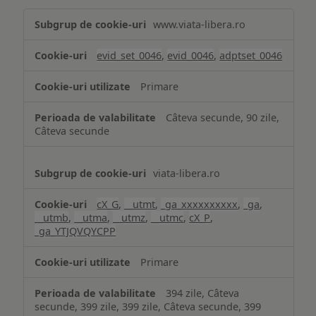
Măsurare
www.viata-libera.ro
și
analiză
evid_set_0046
,
evid_0046
,
adptset_0046
Primare
Câteva secunde, 90 zile,
Câteva secunde
viata-libera.ro
cX_G
,
__utmt
,
_ga_xxxxxxxxxx
,
_ga
,
__utmb
,
__utma
,
__utmz
,
__utmc
,
cX_P
,
_ga_YTJQVQYCPP
Primare
394 zile, Câteva
secunde, 399 zile, 399 zile, Câteva secunde, 399