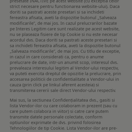
presetate INACTIVE pe acest website (cu exceptia celor
strict necesare pentru functionarea website-ului). Daca
doriti sa pastrati aceste presetari si sa inchideti
fereastra afisata, aveti la dispozitie butonul „Salveaza
modificarile”, de mai jos. In cazul prelucrarilor bazate
pe Interes Legitim care sunt realizate pe acest website,
nu se plaseaza fisiere de tip Cookie si nu este necesar
acordul dvs. Daca doriti sa pastrati aceste presetari si
sa inchideti fereastra afisata, aveti la dispozitie butonul
„Salveaza modificarile”, de mai jos. Cu titlu de exceptie,
in cazul in care considerati ca, pentru o anume
prelucrare de date, intr-un anumit scop, interesul dvs.
prevaleaza interesului legitim al Vendor-ului respectiv,
va puteti exercita dreptul de opozitie la prelucrare, prin
accesarea politicii de confidentialitate a Vendor-ului in
cauza (prin click pe linkul aferent acesteia) si
transmiterea cererii sale direct Vendor-ului respectiv.
Mai sus, la sectiunea Confidențialitatea dvs., gasiti si
lista Vendor-ilor cu care colaboram in prezent (sau cu
care putem colabora in viitor) si catre care putem
transmite datele personale colectate, conform
optiunilor exprimate de dvs. privind folosirea
Tehnologiilor de tip Cookie. Lista Vendor-ilor are pre-