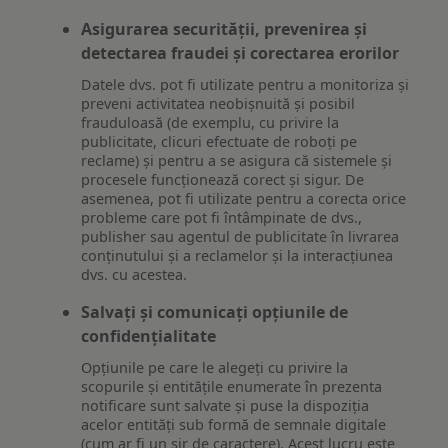
Asigurarea securității, prevenirea și
detectarea fraudei și corectarea erorilor
Datele dvs. pot fi utilizate pentru a monitoriza și
preveni activitatea neobișnuită și posibil
frauduloasă (de exemplu, cu privire la
publicitate, clicuri efectuate de roboți pe
reclame) și pentru a se asigura că sistemele și
procesele funcționează corect și sigur. De
asemenea, pot fi utilizate pentru a corecta orice
probleme care pot fi întâmpinate de dvs.,
publisher sau agentul de publicitate în livrarea
conținutului și a reclamelor și la interacțiunea
dvs. cu acestea.
Salvați și comunicați opțiunile de
confidențialitate
Opțiunile pe care le alegeți cu privire la
scopurile și entitățile enumerate în prezenta
notificare sunt salvate și puse la dispoziția
acelor entități sub formă de semnale digitale
(cum ar fi un șir de caractere). Acest lucru este