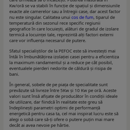
Kw/oră se va stabili în funcție de spațiul și dimensiunile
exacte ale camerelor sau a întregii case, dar acest factor
nu este singular. Calitatea unui
cos de fum
, tiparul de
temperatură din sezonul rece specific regiunii
geografice în care locuiești, alături de gradul de izolare
termică a locuinței tale, reprezintă alți factori externi
care vor influența necesarul de putere.
Sfatul specialiștilor de la PEFOC este să investești mai
întâi în îmbunătățirea izolației casei pentru a eficientiza
la maximum randamentul și a reduce pe cât posibil,
eventualele pierderi nedorite de căldură și risipa de
bani.
În general, sobele de pe piața de specialitate sunt
prevăzute să livreze între 5Kw și 10 Kw pe oră. Aceste
valori sunt însă afișate de producător în condiții ideale
de utilizare, dar fiindcă în realitate este greu să
îndeplinești parametri optimi de performanță
energetică pentru casa ta, cel mai inspirat lucru este să
alegi o sobă care să-ți ofere o putere puțin mai mare
decât ai avea nevoie pe hârtie.