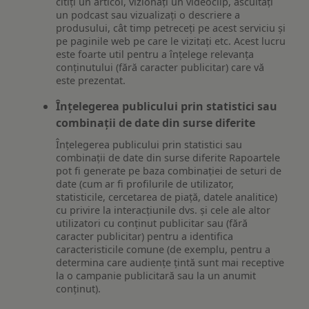
citiți un articol, vizionați un videoclip, ascultați
un podcast sau vizualizați o descriere a
produsului, cât timp petreceți pe acest serviciu și
pe paginile web pe care le vizitați etc. Acest lucru
este foarte util pentru a înțelege relevanța
conținutului (fără caracter publicitar) care vă
este prezentat.
Înțelegerea publicului prin statistici sau
combinații de date din surse diferite
Înțelegerea publicului prin statistici sau
combinații de date din surse diferite Rapoartele
pot fi generate pe baza combinației de seturi de
date (cum ar fi profilurile de utilizator,
statisticile, cercetarea de piață, datele analitice)
cu privire la interacțiunile dvs. și cele ale altor
utilizatori cu conținut publicitar sau (fără
caracter publicitar) pentru a identifica
caracteristicile comune (de exemplu, pentru a
determina care audiențe țintă sunt mai receptive
la o campanie publicitară sau la un anumit
conținut).