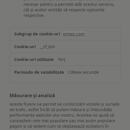
necesar pentru a permite atât acestui serviciu,
cât și acelor entități să respecte opțiunile
respective.
Asigurarea
vimeo.com
funcționalităților
website-
__cf_bm
ului
Terț
Câteva secunde
Măsurare și analiză
Aceste fișiere ne permit să contorizăm vizitele și sursele
de trafic, astfel încât să putem măsura și îmbunătăți
performanța website-ului nostru. Acestea ne ajută să
cunoaștem cele mai populare sau mai puțin populare
pagini și să vedem cum se deplasează vizitatorii în