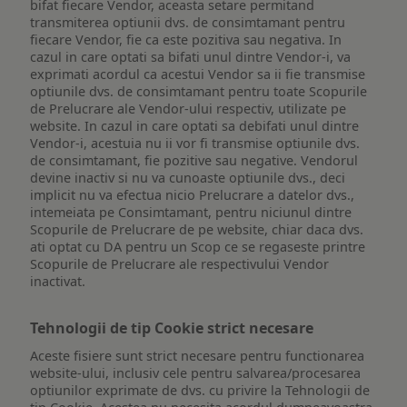
bifat fiecare Vendor, aceasta setare permitand
transmiterea optiunii dvs. de consimtamant pentru
fiecare Vendor, fie ca este pozitiva sau negativa. In
cazul in care optati sa bifati unul dintre Vendor-i, va
exprimati acordul ca acestui Vendor sa ii fie transmise
optiunile dvs. de consimtamant pentru toate Scopurile
de Prelucrare ale Vendor-ului respectiv, utilizate pe
website. In cazul in care optati sa debifati unul dintre
Vendor-i, acestuia nu ii vor fi transmise optiunile dvs.
de consimtamant, fie pozitive sau negative. Vendorul
devine inactiv si nu va cunoaste optiunile dvs., deci
implicit nu va efectua nicio Prelucrare a datelor dvs.,
intemeiata pe Consimtamant, pentru niciunul dintre
Scopurile de Prelucrare de pe website, chiar daca dvs.
ati optat cu DA pentru un Scop ce se regaseste printre
Scopurile de Prelucrare ale respectivului Vendor
inactivat.
Tehnologii de tip Cookie strict necesare
Aceste fisiere sunt strict necesare pentru functionarea
website-ului, inclusiv cele pentru salvarea/procesarea
optiunilor exprimate de dvs. cu privire la Tehnologii de