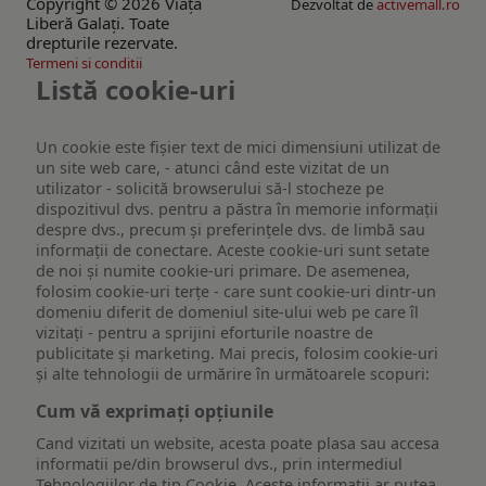
Copyright © 2026 Viaţa
Dezvoltat de
activemall.ro
Liberă Galaţi. Toate
drepturile rezervate.
Termeni si conditii
Listă cookie-uri
Un cookie este fişier text de mici dimensiuni utilizat de
un site web care, - atunci când este vizitat de un
utilizator - solicită browserului să-l stocheze pe
dispozitivul dvs. pentru a păstra în memorie informații
despre dvs., precum și preferințele dvs. de limbă sau
informații de conectare. Aceste cookie-uri sunt setate
de noi și numite cookie-uri primare. De asemenea,
folosim cookie-uri terțe - care sunt cookie-uri dintr-un
domeniu diferit de domeniul site-ului web pe care îl
vizitați - pentru a sprijini eforturile noastre de
publicitate și marketing. Mai precis, folosim cookie-uri
și alte tehnologii de urmărire în următoarele scopuri:
Cum vă exprimați opțiunile
Cand vizitati un website, acesta poate plasa sau accesa
informatii pe/din browserul dvs., prin intermediul
Tehnologiilor de tip Cookie. Aceste informatii ar putea