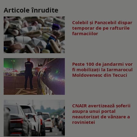
Articole înrudite
Colebil și Panzcebil dispar
temporar de pe rafturile
farmaciilor
Peste 100 de jandarmi vor
fi mobilizați la Iarmarocul
Moldovenesc din Tecuci
CNAIR avertizează șoferii
asupra unui portal
neautorizat de vânzare a
rovinietei