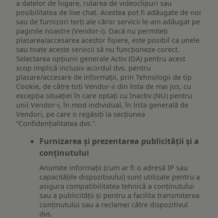
a datelor de logare, rularea de videoclipuri sau
posibilitatea de live chat. Acestea pot fi adăugate de noi
sau de furnizori terți ale căror servicii le-am adăugat pe
paginile noastre (Vendor-i). Dacă nu permiteți
plasarea/accesarea acestor fișiere, este posibil ca unele
sau toate aceste servicii să nu funcționeze corect.
Selectarea opțiunii generale Activ (DA) pentru acest
scop implică inclusiv acordul dvs. pentru
plasare/accesare de informații, prin Tehnologii de tip
Cookie, de către toți Vendor-ii din lista de mai jos, cu
excepția situației în care optați cu Inactiv (NU) pentru
unii Vendor-i, în mod individual, în lista generală de
Vendori, pe care o regăsiți la secțiunea
“Confidențialitatea dvs.”.
Furnizarea și prezentarea publicității și a
conținutului
Anumite informații (cum ar fi o adresă IP sau
capacitățile dispozitivului) sunt utilizate pentru a
asigura compatibilitatea tehnică a conținutului
sau a publicității și pentru a facilita transmiterea
conținutului sau a reclamei către dispozitivul
dvs.