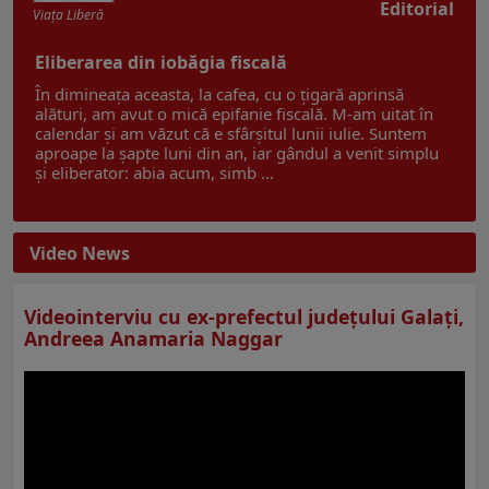
Editorial
Viaţa Liberă
Eliberarea din iobăgia fiscală
În dimineața aceasta, la cafea, cu o țigară aprinsă
alături, am avut o mică epifanie fiscală. M-am uitat în
calendar și am văzut că e sfârșitul lunii iulie. Suntem
aproape la șapte luni din an, iar gândul a venit simplu
și eliberator: abia acum, simb ...
Video News
Videointerviu cu ex-prefectul judeţului Galaţi,
Andreea Anamaria Naggar