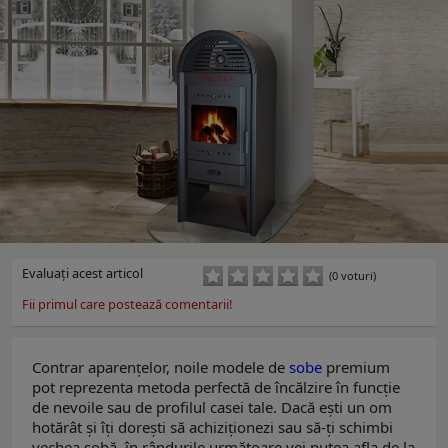
Evaluaţi acest articol
(0 voturi)
Fii primul care postează comentarii!
Contrar aparențelor, noile modele de
sobe
premium
pot reprezenta metoda perfectă de încălzire în funcție
de nevoile sau de profilul casei tale. Dacă ești un om
hotărât și îți dorești să achiziționezi sau să-ți schimbi
vechea sobă, în rândurile următoare vei putea afla de la