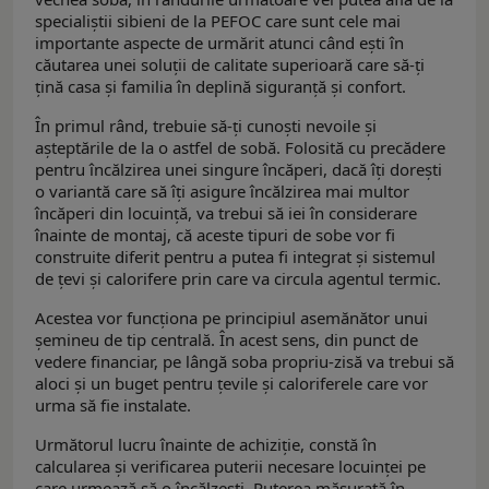
specialiștii sibieni de la PEFOC care sunt cele mai
importante aspecte de urmărit atunci când ești în
căutarea unei soluții de calitate superioară care să-ți
țină casa și familia în deplină siguranță și confort.
În primul rând, trebuie să-ți cunoști nevoile și
așteptările de la o astfel de sobă. Folosită cu precădere
pentru încălzirea unei singure încăperi, dacă îți dorești
o variantă care să îți asigure încălzirea mai multor
încăperi din locuință, va trebui să iei în considerare
înainte de montaj, că aceste tipuri de sobe vor fi
construite diferit pentru a putea fi integrat și sistemul
de țevi și calorifere prin care va circula agentul termic.
Acestea vor funcționa pe principiul asemănător unui
șemineu de tip centrală. În acest sens, din punct de
vedere financiar, pe lângă soba propriu-zisă va trebui să
aloci și un buget pentru țevile și caloriferele care vor
urma să fie instalate.
Următorul lucru înainte de achiziție, constă în
calcularea și verificarea puterii necesare locuinței pe
care urmează să o încălzești. Puterea măsurată în