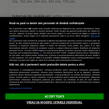
zile, 182 zile, 364 zile, 394 zile, 729 zile
adtlgc.com
Nouă ne pasă ca datele tale personale să rămână confidențiale
evid_0046
Noi și partenerii noștri
585
stocăm și/sau accesăm informații pe dispozitivul dvs., precum identificatorii cookie
unici pentru prelucrarea datelor cu caracter personal. Puteți accepta sau gestiona preferințele dvs. făcând clic
mai jos, respectiv vă puteți opune utilizării unui interes legitim în orice moment pe pagina cu politica de
confidențialitate. Aceste alegeri vor fi raportate partenerilor noștri și nu vă vor afecta navigarea.
Mai multe
Terț
detalii
Noi si partenerii nostri (retelele de socializare si agentiile de publicitate partenere, precum si furnizorii nostri de
servicii de date analitice) prelucram date pentru a permite website-ului sa functioneze, pentru a personaliza
continutul si anunturile publicitare afisate in functie de interesele si/sau profilul dvs., pentru a va oferi
540 zile
functionalitati aferente retelelor de socializare si pentru a analiza traficul pe website. Beneficiati de drepturile
prevazute de art. 15-22 din GDPR in legatura cu prelucrarea datelor cu caracter personal. Aceste drepturi pot fi
exercitate prin modalitatea indicata
aici
. Prin click pe “ACCEPT TOATE”, acceptati folosirea tuturor Tehnologiilor
de tip Cookie, care implica inclusiv acceptul dvs. cu privire la stocarea/accesarea informatiilor de catre Vendor-ii
cu care colaboram. Prin click pe “VREAU SA MODIFIC SETARILE INDIVIDUAL” puteti schimba preferintele in mod
individual, mai putin cele legate de cookie strict necesare pentru functionarea website-ului.
trafic.ro
Atât noi, cât și partenerii noștri prelucrăm datele pentru a oferi:
Dezvoltarea și îmbunătățirea serviciilor. Utilizarea profilurilor pentru selectarea conținutului personalizat.
Măsurarea performanței reclamelor. Stocarea și/sau accesarea informațiilor de pe un dispozitiv. Utilizarea
trafic_bctrack, trafic_ranking
profilurilor pentru selectarea publicității personalizate. Crearea profilurilor de conținut personalizat. Utilizarea
datelor limitate pentru a selecta conținutul. Crearea profilurilor pentru publicitate personalizată. Măsurarea
performanței conținutului. Înțelegerea publicului prin statistici sau combinații de date din surse diferite.
Utilizarea de date limitate pentru a selecta publicitatea. Date precise de geolocație și identificarea prin scanarea
Terț
dispozitivului.
Listă parteneri (furnizori)
365 zile, 365 zile
ACCEPT TOATE
VREAU SA MODIFIC SETARILE INDIVIDUAL