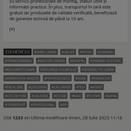
cu servicii profesionale de montaj, sfaturi utile și
informații practice. În plus, transportul în țară este
gratuit iar produsele de calitate verificată, beneficiază
de garanție extinsă de până la 10 ani.
(P)
ETICHETAT CU
VIATA LIBERA
GALATI
PEFOC
SEMINEU
TERMOSEMINEU
MEȘTERI SIBIENI
MONTAJ
SEMINEU ELECTRIC
RECONDITIONARE
IZOLAREA FOCARULUI
ȘEMINEU PE LEMNE
ATMOSFERA MAGICĂ
PROFESIONISTI
SOBA
FINANCIAR
INCALZIRE
LOCUINTA
CALORIFER
TEVI
AGENT
COS DE FUM
CALDURA
FOCAR
BANI
PUTERE
IARNA
TRANSPORT
PROFESIONAL
KW
Citit
1233
ori
Ultima modificare Vineri, 28 Iulie 2023 11:16