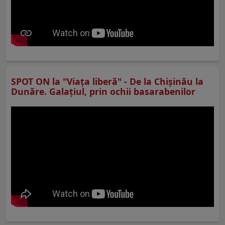
SPOT ON la "Viaţa liberă" - De la Chișinău la
Dunăre. Galațiul, prin ochii basarabenilor