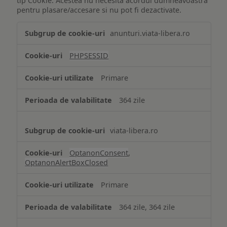
tip Cookie. Acestea nu necesita acordul dumneavoastra
pentru plasare/accesare si nu pot fi dezactivate.
Tehnologii
anunturi.viata-libera.ro
de
tip
PHPSESSID
Cookie
strict
Primare
necesare
364 zile
viata-libera.ro
OptanonConsent
,
OptanonAlertBoxClosed
Primare
364 zile, 364 zile