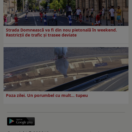
Strada Domnească va fi din nou pietonală în weekend.
Restricţii de trafic şi trasee deviate
Poza zilei. Un porumbel cu mult… tupeu