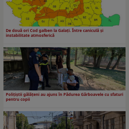
De două ori Cod galben la Galaţi. Între caniculă şi
instabilitate atmosferică
Polițiștii gălățeni au ajuns în Pădurea Gârboavele cu sfaturi
pentru copii