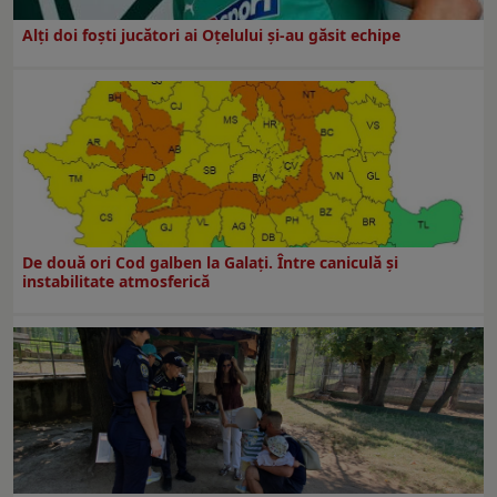
Alți doi foști jucători ai Oțelului și-au găsit echipe
De două ori Cod galben la Galaţi. Între caniculă şi
instabilitate atmosferică