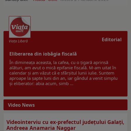
Editorial
Viaţa Liberă
Eliberarea din iobăgia fiscală
În dimineața aceasta, la cafea, cu o țigară aprinsă
alături, am avut o mică epifanie fiscală. M-am uitat în
calendar și am văzut că e sfârșitul lunii iulie. Suntem
aproape la șapte luni din an, iar gândul a venit simplu
și eliberator: abia acum, simb ...
Video News
Videointerviu cu ex-prefectul judeţului Galaţi,
Andreea Anamaria Naggar