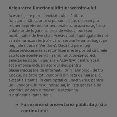
Asigurarea funcționalităților website-ului
Aceste fișiere permit website-ului să ofere
funcționalități sporite și personalizate, de exemplu
reţinerea preferinţelor personale cu ocazia navigării și
a datelor de logare, rularea de videoclipuri sau
posibilitatea de live chat. Acestea pot fi adăugate de noi
sau de furnizori terți ale căror servicii le-am adăugat pe
paginile noastre (Vendor-i). Dacă nu permiteți
plasarea/accesarea acestor fișiere, este posibil ca unele
sau toate aceste servicii să nu funcționeze corect.
Selectarea opțiunii generale Activ (DA) pentru acest
scop implică inclusiv acordul dvs. pentru
plasare/accesare de informații, prin Tehnologii de tip
Cookie, de către toți Vendor-ii din lista de mai jos, cu
excepția situației în care optați cu Inactiv (NU) pentru
unii Vendor-i, în mod individual, în lista generală de
Vendori, pe care o regăsiți la secțiunea
“Confidențialitatea dvs.”.
Furnizarea și prezentarea publicității și a
conținutului