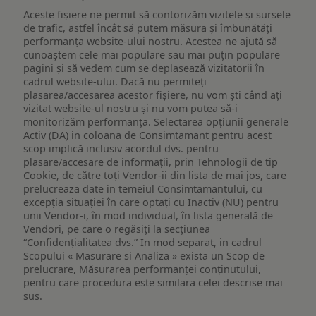
Aceste fișiere ne permit să contorizăm vizitele și sursele
de trafic, astfel încât să putem măsura și îmbunătăți
performanța website-ului nostru. Acestea ne ajută să
cunoaștem cele mai populare sau mai puțin populare
pagini și să vedem cum se deplasează vizitatorii în
cadrul website-ului. Dacă nu permiteți
plasarea/accesarea acestor fișiere, nu vom ști când ați
vizitat website-ul nostru și nu vom putea să-i
monitorizăm performanța. Selectarea opțiunii generale
Activ (DA) in coloana de Consimtamant pentru acest
scop implică inclusiv acordul dvs. pentru
plasare/accesare de informații, prin Tehnologii de tip
Cookie, de către toți Vendor-ii din lista de mai jos, care
prelucreaza date in temeiul Consimtamantului, cu
excepția situației în care optați cu Inactiv (NU) pentru
unii Vendor-i, în mod individual, în lista generală de
Vendori, pe care o regăsiți la secțiunea
“Confidențialitatea dvs.” In mod separat, in cadrul
Scopului « Masurare si Analiza » exista un Scop de
prelucrare, Măsurarea performanței conținutului,
pentru care procedura este similara celei descrise mai
sus.