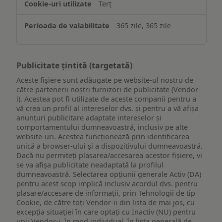
Terț
365 zile, 365 zile
Publicitate țintită (targetată)
Aceste fișiere sunt adăugate pe website-ul nostru de
către partenerii noștri furnizori de publicitate (Vendor-
i). Acestea pot fi utilizate de aceste companii pentru a
vă crea un profil al intereselor dvs. și pentru a vă afișa
anunțuri publicitare adaptate intereselor și
comportamentului dumneavoastră, inclusiv pe alte
website-uri. Acestea funcționează prin identificarea
unică a browser-ului și a dispozitivului dumneavoastră.
Dacă nu permiteți plasarea/accesarea acestor fișiere, vi
se va afișa publicitate neadaptată la profilul
dumneavoastră. Selectarea opțiunii generale Activ (DA)
pentru acest scop implică inclusiv acordul dvs. pentru
plasare/accesare de informații, prin Tehnologii de tip
Cookie, de către toți Vendor-ii din lista de mai jos, cu
excepția situației în care optați cu Inactiv (NU) pentru
unii Vendor-i, în mod individual, în lista generală de