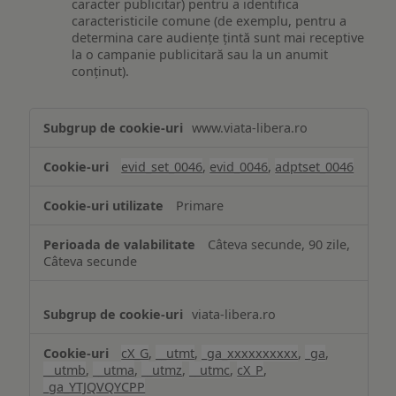
caracter publicitar) pentru a identifica
caracteristicile comune (de exemplu, pentru a
determina care audiențe țintă sunt mai receptive
la o campanie publicitară sau la un anumit
conținut).
Măsurare
www.viata-libera.ro
și
analiză
evid_set_0046
,
evid_0046
,
adptset_0046
Primare
Câteva secunde, 90 zile,
Câteva secunde
viata-libera.ro
cX_G
,
__utmt
,
_ga_xxxxxxxxxx
,
_ga
,
__utmb
,
__utma
,
__utmz
,
__utmc
,
cX_P
,
_ga_YTJQVQYCPP