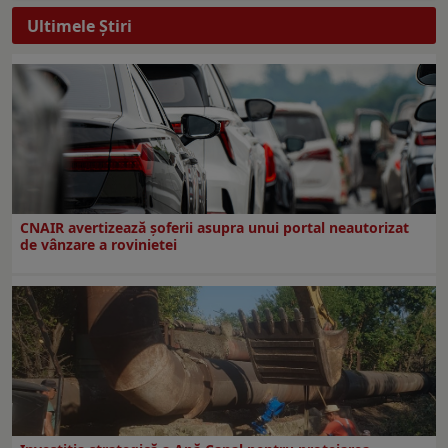
Ultimele Ştiri
CNAIR avertizează șoferii asupra unui portal neautorizat
de vânzare a rovinietei