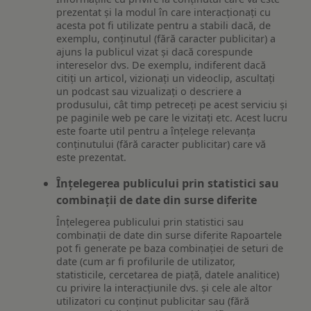
prezentat și la modul în care interacționați cu
acesta pot fi utilizate pentru a stabili dacă, de
exemplu, conținutul (fără caracter publicitar) a
ajuns la publicul vizat și dacă corespunde
intereselor dvs. De exemplu, indiferent dacă
citiți un articol, vizionați un videoclip, ascultați
un podcast sau vizualizați o descriere a
produsului, cât timp petreceți pe acest serviciu și
pe paginile web pe care le vizitați etc. Acest lucru
este foarte util pentru a înțelege relevanța
conținutului (fără caracter publicitar) care vă
este prezentat.
Înțelegerea publicului prin statistici sau
combinații de date din surse diferite
Înțelegerea publicului prin statistici sau
combinații de date din surse diferite Rapoartele
pot fi generate pe baza combinației de seturi de
date (cum ar fi profilurile de utilizator,
statisticile, cercetarea de piață, datele analitice)
cu privire la interacțiunile dvs. și cele ale altor
utilizatori cu conținut publicitar sau (fără