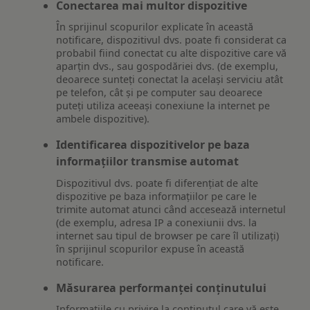
Conectarea mai multor dispozitive
În sprijinul scopurilor explicate în această
notificare, dispozitivul dvs. poate fi considerat ca
probabil fiind conectat cu alte dispozitive care vă
aparțin dvs., sau gospodăriei dvs. (de exemplu,
deoarece sunteți conectat la același serviciu atât
pe telefon, cât și pe computer sau deoarece
puteți utiliza aceeași conexiune la internet pe
ambele dispozitive).
Identificarea dispozitivelor pe baza
informațiilor transmise automat
Dispozitivul dvs. poate fi diferențiat de alte
dispozitive pe baza informațiilor pe care le
trimite automat atunci când accesează internetul
(de exemplu, adresa IP a conexiunii dvs. la
internet sau tipul de browser pe care îl utilizați)
în sprijinul scopurilor expuse în această
notificare.
Măsurarea performanței conținutului
Informațiile cu privire la conținutul care vă este