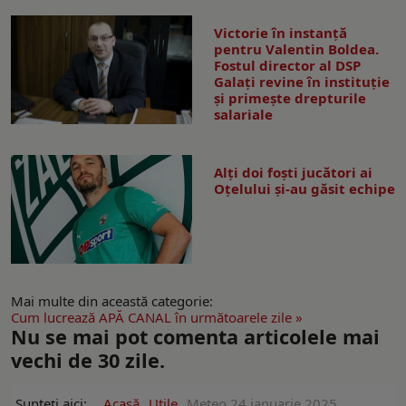
Victorie în instanță
pentru Valentin Boldea.
Fostul director al DSP
Galați revine în instituție
și primește drepturile
salariale
Alți doi foști jucători ai
Oțelului și-au găsit echipe
Mai multe din această categorie:
Cum lucrează APĂ CANAL în următoarele zile »
Nu se mai pot comenta articolele mai
vechi de 30 zile.
Sunteți aici:
Acasă
Utile
Meteo 24 ianuarie 2025