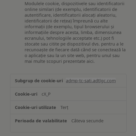
Modulele cookie, dispozitivele sau identificatorii
online similari (de exemplu, identificatorii de
autentificare, identificatorii alocați aleatoriu,
identificatorii de rețea) împreună cu alte
informații (de exemplu, tipul browserului și
informațiile despre acesta, limba, dimensiunea
ecranului, tehnologiile acceptate etc.) pot fi
stocate sau citite pe dispozitivul dvs. pentru a le
recunoaște de fiecare dată când se conectează la
o aplicație sau la un site web, pentru unul sau
mai multe scopuri prezentate aici.
Stocarea
admp-tc-sati.adtlgc.com
și/sau
accesarea
cX_P
informațiilor
de
Terț
pe
un
Câteva secunde
dispozitiv