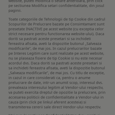
website, puteti modifica o setare anterioara, prin click
pe sectiunea Modifica setari confidentialitate, din josul
paginii.
Toate categoriile de Tehnologii de tip Cookie din cadrul
Scopurilor de Prelucrare bazate pe Consimtamant sunt
presetate INACTIVE pe acest website (cu exceptia celor
strict necesare pentru functionarea website-ului). Daca
doriti sa pastrati aceste presetari si sa inchideti
fereastra afisata, aveti la dispozitie butonul „Salveaza
modificarile”, de mai jos. In cazul prelucrarilor bazate
pe Interes Legitim care sunt realizate pe acest website,
nu se plaseaza fisiere de tip Cookie si nu este necesar
acordul dvs. Daca doriti sa pastrati aceste presetari si
sa inchideti fereastra afisata, aveti la dispozitie butonul
„Salveaza modificarile”, de mai jos. Cu titlu de exceptie,
in cazul in care considerati ca, pentru o anume
prelucrare de date, intr-un anumit scop, interesul dvs.
prevaleaza interesului legitim al Vendor-ului respectiv,
va puteti exercita dreptul de opozitie la prelucrare, prin
accesarea politicii de confidentialitate a Vendor-ului in
cauza (prin click pe linkul aferent acesteia) si
transmiterea cererii sale direct Vendor-ului respectiv.