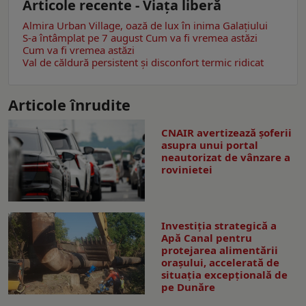
Articole recente - Viaţa liberă
Almira Urban Village, oază de lux în inima Galațiului
S-a întâmplat pe 7 august
Cum va fi vremea astăzi
Cum va fi vremea astăzi
Val de căldură persistent și disconfort termic ridicat
Articole înrudite
CNAIR avertizează șoferii
asupra unui portal
neautorizat de vânzare a
rovinietei
Investiția strategică a
Apă Canal pentru
protejarea alimentării
orașului, accelerată de
situația excepțională de
pe Dunăre