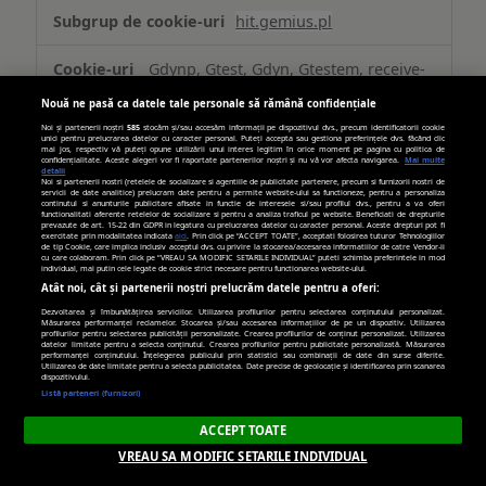
hit.gemius.pl
Gdynp, Gtest, Gdyn, Gtestem, receive-
cookie-deprecation
Nouă ne pasă ca datele tale personale să rămână confidențiale
Noi și partenerii noștri
585
stocăm și/sau accesăm informații pe dispozitivul dvs., precum identificatorii cookie
Terț
unici pentru prelucrarea datelor cu caracter personal. Puteți accepta sau gestiona preferințele dvs. făcând clic
mai jos, respectiv vă puteți opune utilizării unui interes legitim în orice moment pe pagina cu politica de
confidențialitate. Aceste alegeri vor fi raportate partenerilor noștri și nu vă vor afecta navigarea.
Mai multe
detalii
394 zile, 6 zile, 394 zile,
Noi si partenerii nostri (retelele de socializare si agentiile de publicitate partenere, precum si furnizorii nostri de
servicii de date analitice) prelucram date pentru a permite website-ului sa functioneze, pentru a personaliza
Câteva secunde, 394 zile
continutul si anunturile publicitare afisate in functie de interesele si/sau profilul dvs., pentru a va oferi
functionalitati aferente retelelor de socializare si pentru a analiza traficul pe website. Beneficiati de drepturile
prevazute de art. 15-22 din GDPR in legatura cu prelucrarea datelor cu caracter personal. Aceste drepturi pot fi
exercitate prin modalitatea indicata
aici
. Prin click pe “ACCEPT TOATE”, acceptati folosirea tuturor Tehnologiilor
de tip Cookie, care implica inclusiv acceptul dvs. cu privire la stocarea/accesarea informatiilor de catre Vendor-ii
cu care colaboram. Prin click pe “VREAU SA MODIFIC SETARILE INDIVIDUAL” puteti schimba preferintele in mod
casalemedia.com
individual, mai putin cele legate de cookie strict necesare pentru functionarea website-ului.
Atât noi, cât și partenerii noștri prelucrăm datele pentru a oferi:
Dezvoltarea și îmbunătățirea serviciilor. Utilizarea profilurilor pentru selectarea conținutului personalizat.
CMPRO, CMID, CMPS
Măsurarea performanței reclamelor. Stocarea și/sau accesarea informațiilor de pe un dispozitiv. Utilizarea
profilurilor pentru selectarea publicității personalizate. Crearea profilurilor de conținut personalizat. Utilizarea
datelor limitate pentru a selecta conținutul. Crearea profilurilor pentru publicitate personalizată. Măsurarea
performanței conținutului. Înțelegerea publicului prin statistici sau combinații de date din surse diferite.
Terț
Utilizarea de date limitate pentru a selecta publicitatea. Date precise de geolocație și identificarea prin scanarea
dispozitivului.
Listă parteneri (furnizori)
89 zile, 364 zile, 89 zile
ACCEPT TOATE
VREAU SA MODIFIC SETARILE INDIVIDUAL
youtube.com