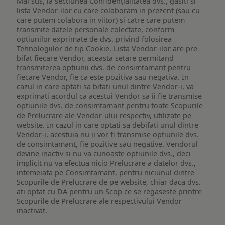
Mai sus, la sectiunea Confidențialitatea dvs., gasiti si
lista Vendor-ilor cu care colaboram in prezent (sau cu
care putem colabora in viitor) si catre care putem
transmite datele personale colectate, conform
optiunilor exprimate de dvs. privind folosirea
Tehnologiilor de tip Cookie. Lista Vendor-ilor are pre-
bifat fiecare Vendor, aceasta setare permitand
transmiterea optiunii dvs. de consimtamant pentru
fiecare Vendor, fie ca este pozitiva sau negativa. In
cazul in care optati sa bifati unul dintre Vendor-i, va
exprimati acordul ca acestui Vendor sa ii fie transmise
optiunile dvs. de consimtamant pentru toate Scopurile
de Prelucrare ale Vendor-ului respectiv, utilizate pe
website. In cazul in care optati sa debifati unul dintre
Vendor-i, acestuia nu ii vor fi transmise optiunile dvs.
de consimtamant, fie pozitive sau negative. Vendorul
devine inactiv si nu va cunoaste optiunile dvs., deci
implicit nu va efectua nicio Prelucrare a datelor dvs.,
intemeiata pe Consimtamant, pentru niciunul dintre
Scopurile de Prelucrare de pe website, chiar daca dvs.
ati optat cu DA pentru un Scop ce se regaseste printre
Scopurile de Prelucrare ale respectivului Vendor
inactivat.