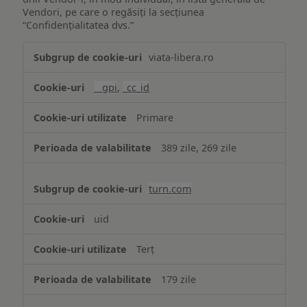
Vendori, pe care o regăsiți la secțiunea
“Confidențialitatea dvs.”
Publicitate
viata-libera.ro
țintită
(targetată)
__gpi
,
_cc_id
Primare
389 zile, 269 zile
turn.com
uid
Terț
179 zile