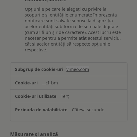
Opțiunile pe care le alegeți cu privire la
scopurile și entitățile enumerate în prezenta
notificare sunt salvate și puse la dispoziția
acelor entități sub formă de semnale digitale
(cum ar fi un șir de caractere). Acest lucru este
necesar pentru a permite atât acestui serviciu,
cât și acelor entități să respecte opțiunile
respective.
Asigurarea
vimeo.com
funcționalităților
website-
__cf_bm
ului
Terț
Câteva secunde
Măsurare și analiză