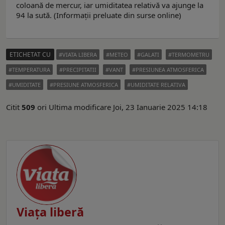
coloană de mercur, iar umiditatea relativă va ajunge la
94 la sută. (Informaţii preluate din surse online)
ETICHETAT CU
VIATA LIBERA
METEO
GALATI
TERMOMETRU
TEMPERATURA
PRECIPITATII
VANT
PRESIUNEA ATMOSFERICA
UMIDITATE
PRESIUNE ATMOSFERICA
UMIDITATE RELATIVA
Citit
509
ori
Ultima modificare Joi, 23 Ianuarie 2025 14:18
Viaţa liberă