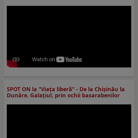
SPOT ON la "Viaţa liberă" - De la Chișinău la
Dunăre. Galațiul, prin ochii basarabenilor