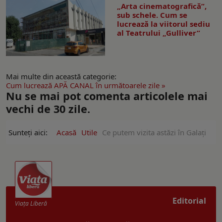
„Arta cinematografică”,
sub schele. Cum se
lucrează la viitorul sediu
al Teatrului „Gulliver”
Mai multe din această categorie:
Cum lucrează APĂ CANAL în următoarele zile »
Nu se mai pot comenta articolele mai
vechi de 30 zile.
Sunteți aici:
Acasă
Utile
Ce putem vizita astăzi în Galați
Editorial
Viaţa Liberă