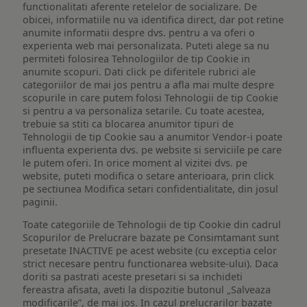
functionalitati aferente retelelor de socializare. De
obicei, informatiile nu va identifica direct, dar pot retine
anumite informatii despre dvs. pentru a va oferi o
experienta web mai personalizata. Puteti alege sa nu
permiteti folosirea Tehnologiilor de tip Cookie in
anumite scopuri. Dati click pe diferitele rubrici ale
categoriilor de mai jos pentru a afla mai multe despre
scopurile in care putem folosi Tehnologii de tip Cookie
si pentru a va personaliza setarile. Cu toate acestea,
trebuie sa stiti ca blocarea anumitor tipuri de
Tehnologii de tip Cookie sau a anumitor Vendor-i poate
influenta experienta dvs. pe website si serviciile pe care
le putem oferi. In orice moment al vizitei dvs. pe
website, puteti modifica o setare anterioara, prin click
pe sectiunea Modifica setari confidentialitate, din josul
paginii.
Toate categoriile de Tehnologii de tip Cookie din cadrul
Scopurilor de Prelucrare bazate pe Consimtamant sunt
presetate INACTIVE pe acest website (cu exceptia celor
strict necesare pentru functionarea website-ului). Daca
doriti sa pastrati aceste presetari si sa inchideti
fereastra afisata, aveti la dispozitie butonul „Salveaza
modificarile”, de mai jos. In cazul prelucrarilor bazate