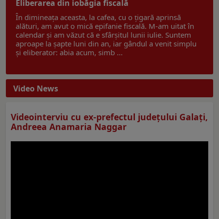
Eliberarea din iobăgia fiscală
În dimineața aceasta, la cafea, cu o țigară aprinsă
alături, am avut o mică epifanie fiscală. M-am uitat în
calendar și am văzut că e sfârșitul lunii iulie. Suntem
aproape la șapte luni din an, iar gândul a venit simplu
și eliberator: abia acum, simb ...
Video News
Videointerviu cu ex-prefectul judeţului Galaţi,
Andreea Anamaria Naggar