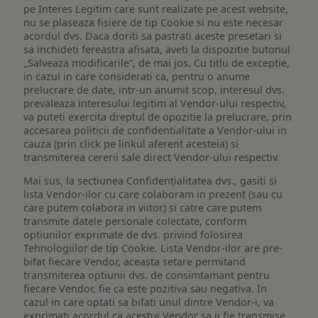
pe Interes Legitim care sunt realizate pe acest website,
nu se plaseaza fisiere de tip Cookie si nu este necesar
acordul dvs. Daca doriti sa pastrati aceste presetari si
sa inchideti fereastra afisata, aveti la dispozitie butonul
„Salveaza modificarile”, de mai jos. Cu titlu de exceptie,
in cazul in care considerati ca, pentru o anume
prelucrare de date, intr-un anumit scop, interesul dvs.
prevaleaza interesului legitim al Vendor-ului respectiv,
va puteti exercita dreptul de opozitie la prelucrare, prin
accesarea politicii de confidentialitate a Vendor-ului in
cauza (prin click pe linkul aferent acesteia) si
transmiterea cererii sale direct Vendor-ului respectiv.
Mai sus, la sectiunea Confidențialitatea dvs., gasiti si
lista Vendor-ilor cu care colaboram in prezent (sau cu
care putem colabora in viitor) si catre care putem
transmite datele personale colectate, conform
optiunilor exprimate de dvs. privind folosirea
Tehnologiilor de tip Cookie. Lista Vendor-ilor are pre-
bifat fiecare Vendor, aceasta setare permitand
transmiterea optiunii dvs. de consimtamant pentru
fiecare Vendor, fie ca este pozitiva sau negativa. In
cazul in care optati sa bifati unul dintre Vendor-i, va
exprimati acordul ca acestui Vendor sa ii fie transmise