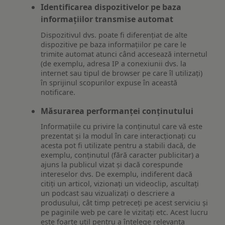
Identificarea dispozitivelor pe baza
informațiilor transmise automat
Dispozitivul dvs. poate fi diferențiat de alte
dispozitive pe baza informațiilor pe care le
trimite automat atunci când accesează internetul
(de exemplu, adresa IP a conexiunii dvs. la
internet sau tipul de browser pe care îl utilizați)
în sprijinul scopurilor expuse în această
notificare.
Măsurarea performanței conținutului
Informațiile cu privire la conținutul care vă este
prezentat și la modul în care interacționați cu
acesta pot fi utilizate pentru a stabili dacă, de
exemplu, conținutul (fără caracter publicitar) a
ajuns la publicul vizat și dacă corespunde
intereselor dvs. De exemplu, indiferent dacă
citiți un articol, vizionați un videoclip, ascultați
un podcast sau vizualizați o descriere a
produsului, cât timp petreceți pe acest serviciu și
pe paginile web pe care le vizitați etc. Acest lucru
este foarte util pentru a înțelege relevanța