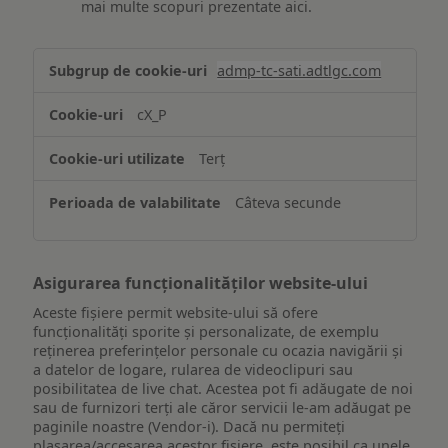
mai multe scopuri prezentate aici.
Stocarea
admp-tc-sati.adtlgc.com
și/sau
accesarea
cX_P
informațiilor
de
Terț
pe
un
Câteva secunde
dispozitiv
Asigurarea funcționalităților website-ului
Aceste fișiere permit website-ului să ofere
funcționalități sporite și personalizate, de exemplu
reţinerea preferinţelor personale cu ocazia navigării și
a datelor de logare, rularea de videoclipuri sau
posibilitatea de live chat. Acestea pot fi adăugate de noi
sau de furnizori terți ale căror servicii le-am adăugat pe
paginile noastre (Vendor-i). Dacă nu permiteți
plasarea/accesarea acestor fișiere, este posibil ca unele