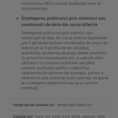
conținutului (fără caracter publicitar) care vă
este prezentat.
Înțelegerea publicului prin statistici sau
combinații de date din surse diferite
Înțelegerea publicului prin statistici sau
combinații de date din surse diferite Rapoartele
pot fi generate pe baza combinației de seturi de
date (cum ar fi profilurile de utilizator,
statisticile, cercetarea de piață, datele analitice)
cu privire la interacțiunile dvs. și cele ale altor
utilizatori cu conținut publicitar sau (fără
caracter publicitar) pentru a identifica
caracteristicile comune (de exemplu, pentru a
determina care audiențe țintă sunt mai receptive
la o campanie publicitară sau la un anumit
conținut).
Măsurare
www.viata-libera.ro
și
analiză
evid_set_0046
,
evid_0046
,
adptset_0046