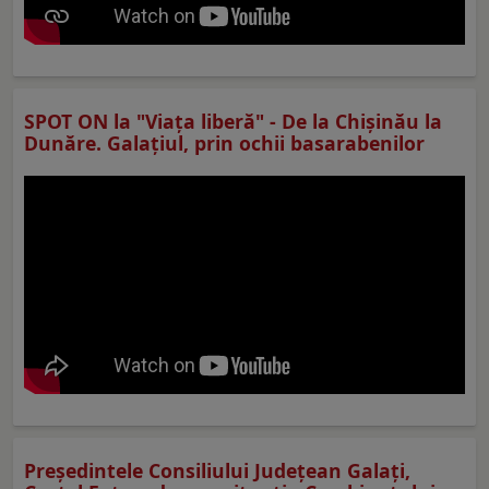
SPOT ON la "Viaţa liberă" - De la Chișinău la
Dunăre. Galațiul, prin ochii basarabenilor
Preşedintele Consiliului Judeţean Galaţi,