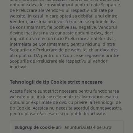
optiunile dvs. de consimtamant pentru toate Scopurile
de Prelucrare ale Vendor-ului respectiv, utilizate pe
website. In cazul in care optati sa debifati unul dintre
Vendor-i, acestuia nu ii vor fi transmise optiunile dvs.
de consimtamant, fie pozitive sau negative. Vendorul
devine inactiv si nu va cunoaste optiunile dvs., deci
implicit nu va efectua nicio Prelucrare a datelor dvs.,
intemeiata pe Consimtamant, pentru niciunul dintre
Scopurile de Prelucrare de pe website, chiar daca dvs.
ati optat cu DA pentru un Scop ce se regaseste printre
Scopurile de Prelucrare ale respectivului Vendor
inactivat.
Tehnologii de tip Cookie strict necesare
Aceste fisiere sunt strict necesare pentru functionarea
website-ului, inclusiv cele pentru salvarea/procesarea
optiunilor exprimate de dvs. cu privire la Tehnologii de
tip Cookie. Acestea nu necesita acordul dumneavoastra
pentru plasare/accesare si nu pot fi dezactivate.
Tehnologii
anunturi.viata-libera.ro
de