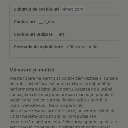
Asigurarea
vimeo.com
funcționalităților
website-
__cf_bm
ului
Terț
Câteva secunde
Măsurare și analiză
Aceste fișiere ne permit să contorizăm vizitele și sursele
de trafic, astfel încât să putem măsura și îmbunătăți
performanța website-ului nostru. Acestea ne ajută să
cunoaștem cele mai populare sau mai puțin populare
pagini și să vedem cum se deplasează vizitatorii în
cadrul website-ului. Dacă nu permiteți
plasarea/accesarea acestor fișiere, nu vom ști când ați
vizitat website-ul nostru și nu vom putea să-i
monitorizăm performanța. Selectarea opțiunii generale
Activ (DA) in coloana de Consimtamant pentru acest