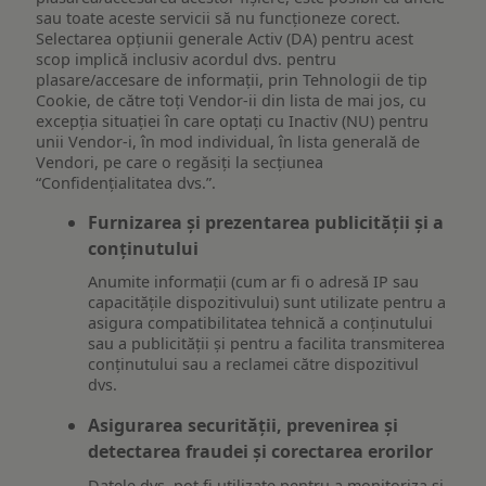
sau toate aceste servicii să nu funcționeze corect.
Selectarea opțiunii generale Activ (DA) pentru acest
scop implică inclusiv acordul dvs. pentru
plasare/accesare de informații, prin Tehnologii de tip
Cookie, de către toți Vendor-ii din lista de mai jos, cu
excepția situației în care optați cu Inactiv (NU) pentru
unii Vendor-i, în mod individual, în lista generală de
Vendori, pe care o regăsiți la secțiunea
“Confidențialitatea dvs.”.
Furnizarea și prezentarea publicității și a
conținutului
Anumite informații (cum ar fi o adresă IP sau
capacitățile dispozitivului) sunt utilizate pentru a
asigura compatibilitatea tehnică a conținutului
sau a publicității și pentru a facilita transmiterea
conținutului sau a reclamei către dispozitivul
dvs.
Asigurarea securității, prevenirea și
detectarea fraudei și corectarea erorilor
Datele dvs. pot fi utilizate pentru a monitoriza și