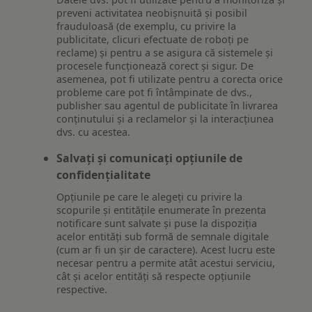
preveni activitatea neobișnuită și posibil
frauduloasă (de exemplu, cu privire la
publicitate, clicuri efectuate de roboți pe
reclame) și pentru a se asigura că sistemele și
procesele funcționează corect și sigur. De
asemenea, pot fi utilizate pentru a corecta orice
probleme care pot fi întâmpinate de dvs.,
publisher sau agentul de publicitate în livrarea
conținutului și a reclamelor și la interacțiunea
dvs. cu acestea.
Salvați și comunicați opțiunile de
confidențialitate
Opțiunile pe care le alegeți cu privire la
scopurile și entitățile enumerate în prezenta
notificare sunt salvate și puse la dispoziția
acelor entități sub formă de semnale digitale
(cum ar fi un șir de caractere). Acest lucru este
necesar pentru a permite atât acestui serviciu,
cât și acelor entități să respecte opțiunile
respective.