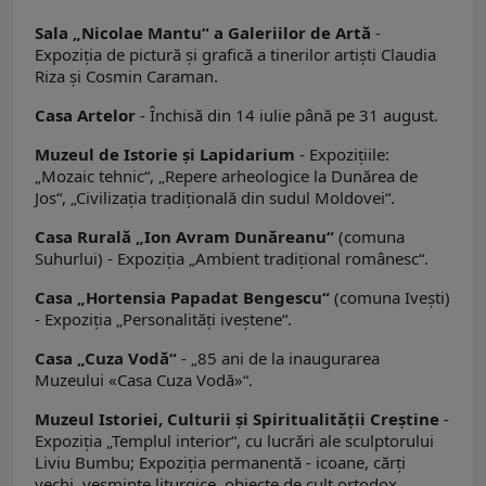
Sala „Nicolae Mantu“ a Galeriilor de Artă
-
Expoziţia de pictură și grafică a tinerilor artişti Claudia
Riza și Cosmin Caraman.
Casa Artelor
- Închisă din 14 iulie până pe 31 august.
Muzeul de Istorie şi Lapidarium
- Expoziţiile:
„Mozaic tehnic“, „Repere arheologice la Dunărea de
Jos“, „Civilizaţia tradiţională din sudul Moldovei“.
Casa Rurală „Ion Avram Dunăreanu“
(comuna
Suhurlui) - Expoziţia „Ambient tradiţional românesc“.
Casa „Hortensia Papadat Bengescu“
(comuna Iveşti)
- Expoziţia „Personalităţi iveştene“.
Casa „Cuza Vodă“
- „85 ani de la inaugurarea
Muzeului «Casa Cuza Vodă»“.
Muzeul Istoriei, Culturii şi Spiritualităţii Creştine
-
Expoziţia „Templul interior“, cu lucrări ale sculptorului
Liviu Bumbu; Expoziţia permanentă - icoane, cărţi
vechi, veşminte liturgice, obiecte de cult ortodox,