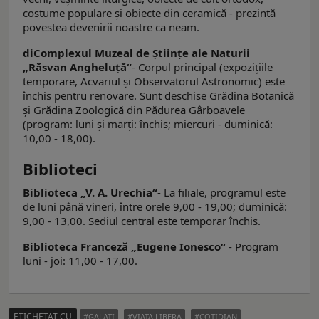
costume populare şi obiecte din ceramică - prezintă
povestea devenirii noastre ca neam.
diComplexul Muzeal de Ştiinţe ale Naturii
„Răsvan Angheluţă“
- Corpul principal (expoziţiile
temporare, Acvariul şi Observatorul Astronomic) este
închis pentru renovare. Sunt deschise Grădina Botanică
şi Grădina Zoologică din Pădurea Gârboavele
(program: luni şi marţi: închis; miercuri - duminică:
10,00 - 18,00).
Biblioteci
Biblioteca „V. A. Urechia“
- La filiale, programul este
de luni până vineri, între orele 9,00 - 19,00; duminică:
9,00 - 13,00. Sediul central este temporar închis.
Biblioteca Franceză „Eugene Ionesco“
- Program
luni - joi: 11,00 - 17,00.
ETICHETAT CU
GALATI
VIATA LIBERA
COTIDIAN