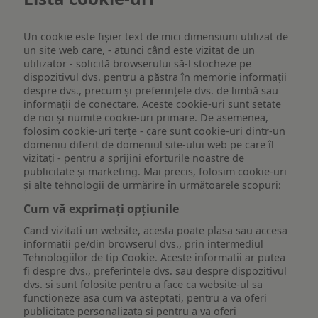
Un cookie este fişier text de mici dimensiuni utilizat de
un site web care, - atunci când este vizitat de un
utilizator - solicită browserului să-l stocheze pe
dispozitivul dvs. pentru a păstra în memorie informații
despre dvs., precum și preferințele dvs. de limbă sau
informații de conectare. Aceste cookie-uri sunt setate
de noi și numite cookie-uri primare. De asemenea,
folosim cookie-uri terțe - care sunt cookie-uri dintr-un
domeniu diferit de domeniul site-ului web pe care îl
vizitați - pentru a sprijini eforturile noastre de
publicitate și marketing. Mai precis, folosim cookie-uri
și alte tehnologii de urmărire în următoarele scopuri:
Cum vă exprimați opțiunile
Cand vizitati un website, acesta poate plasa sau accesa
informatii pe/din browserul dvs., prin intermediul
Tehnologiilor de tip Cookie. Aceste informatii ar putea
fi despre dvs., preferintele dvs. sau despre dispozitivul
dvs. si sunt folosite pentru a face ca website-ul sa
functioneze asa cum va asteptati, pentru a va oferi
publicitate personalizata si pentru a va oferi