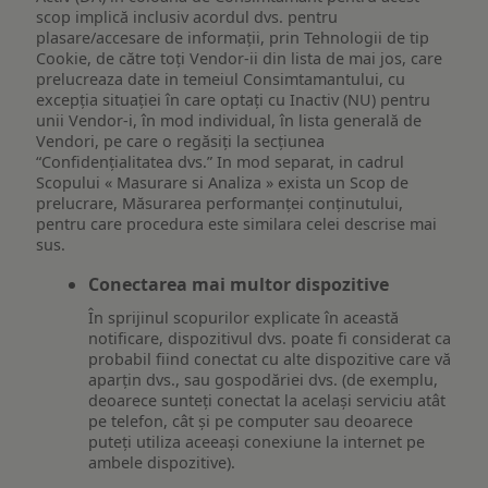
scop implică inclusiv acordul dvs. pentru
plasare/accesare de informații, prin Tehnologii de tip
Cookie, de către toți Vendor-ii din lista de mai jos, care
prelucreaza date in temeiul Consimtamantului, cu
excepția situației în care optați cu Inactiv (NU) pentru
unii Vendor-i, în mod individual, în lista generală de
Vendori, pe care o regăsiți la secțiunea
“Confidențialitatea dvs.” In mod separat, in cadrul
Scopului « Masurare si Analiza » exista un Scop de
prelucrare, Măsurarea performanței conținutului,
pentru care procedura este similara celei descrise mai
sus.
Conectarea mai multor dispozitive
În sprijinul scopurilor explicate în această
notificare, dispozitivul dvs. poate fi considerat ca
probabil fiind conectat cu alte dispozitive care vă
aparțin dvs., sau gospodăriei dvs. (de exemplu,
deoarece sunteți conectat la același serviciu atât
pe telefon, cât și pe computer sau deoarece
puteți utiliza aceeași conexiune la internet pe
ambele dispozitive).