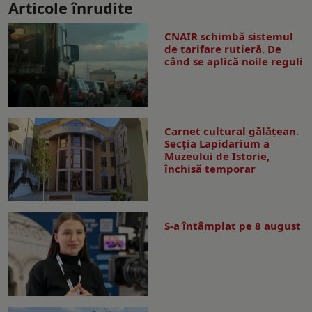
Articole înrudite
CNAIR schimbă sistemul
de tarifare rutieră. De
când se aplică noile reguli
Carnet cultural gălăţean.
Secţia Lapidarium a
Muzeului de Istorie,
închisă temporar
S-a întâmplat pe 8 august