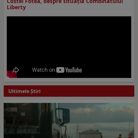
Costel Fotea, despre situaţia Combinatului
Liberty
Ultimele Ştiri