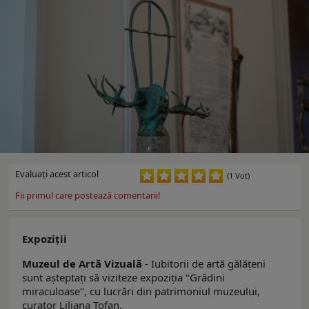
Evaluaţi acest articol
(1 Vot)
Fii primul care postează comentarii!
Expoziţii
Muzeul de Artă Vizuală
- Iubitorii de artă gălăţeni
sunt aşteptaţi să viziteze expoziţia "Grădini
miraculoase", cu lucrări din patrimoniul muzeului,
curator Liliana Tofan.