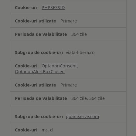
tip
PHPSESSID
Cookie
strict
Primare
necesare
364 zile
viata-libera.ro
OptanonConsent
,
OptanonAlertBoxClosed
Primare
364 zile, 364 zile
quantserve.com
mc, d