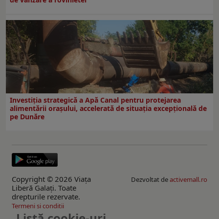
Investiția strategică a Apă Canal pentru protejarea
alimentării orașului, accelerată de situația excepțională de
pe Dunăre
Copyright © 2026 Viaţa
Dezvoltat de
activemall.ro
Liberă Galaţi. Toate
drepturile rezervate.
Termeni si conditii
Listă cookie-uri