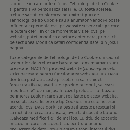
scopurile in care putem folosi Tehnologii de tip Cookie
si pentru a va personaliza setarile. Cu toate acestea,
trebuie sa stiti ca blocarea anumitor tipuri de
Tehnologii de tip Cookie sau a anumitor Vendor-i poate
influenta experienta dvs. pe website si serviciile pe care
le putem oferi. In orice moment al vizitei dvs. pe
website, puteti modifica o setare anterioara, prin click
pe sectiunea Modifica setari confidentialitate, din josul
paginii.
Toate categoriile de Tehnologii de tip Cookie din cadrul
Scopurilor de Prelucrare bazate pe Consimtamant sunt
presetate INACTIVE pe acest website (cu exceptia celor
strict necesare pentru functionarea website-ului). Daca
doriti sa pastrati aceste presetari si sa inchideti
fereastra afisata, aveti la dispozitie butonul „Salveaza
modificarile”, de mai jos. In cazul prelucrarilor bazate
pe Interes Legitim care sunt realizate pe acest website,
nu se plaseaza fisiere de tip Cookie si nu este necesar
acordul dvs. Daca doriti sa pastrati aceste presetari si
sa inchideti fereastra afisata, aveti la dispozitie butonul
„Salveaza modificarile”, de mai jos. Cu titlu de exceptie,
in cazul in care considerati ca, pentru o anume
prelucrare de date, intr-un anumit scop, interesul dvs.