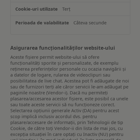
de
Terț
pe
un
Câteva secunde
dispozitiv
Asigurarea funcționalităților website-ului
Aceste fișiere permit website-ului să ofere
funcționalități sporite și personalizate, de exemplu
reţinerea preferinţelor personale cu ocazia navigării și
a datelor de logare, rularea de videoclipuri sau
posibilitatea de live chat. Acestea pot fi adăugate de noi
sau de furnizori terți ale căror servicii le-am adăugat pe
paginile noastre (Vendor-i). Dacă nu permiteți
plasarea/accesarea acestor fișiere, este posibil ca unele
sau toate aceste servicii să nu funcționeze corect.
Selectarea opțiunii generale Activ (DA) pentru acest
scop implică inclusiv acordul dvs. pentru
plasare/accesare de informații, prin Tehnologii de tip
Cookie, de către toți Vendor-ii din lista de mai jos, cu
excepția situației în care optați cu Inactiv (NU) pentru