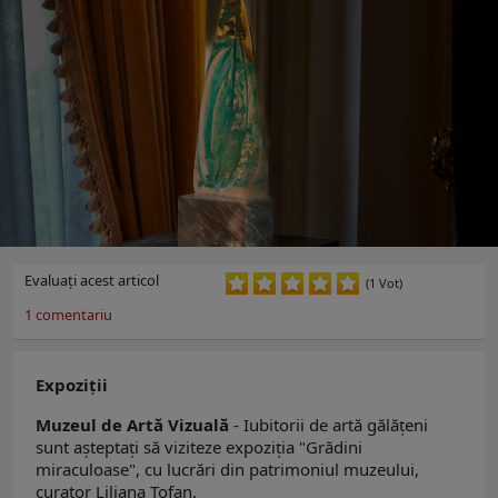
Evaluaţi acest articol
(1 Vot)
1
comentariu
Expoziţii
Muzeul de Artă Vizuală
- Iubitorii de artă gălăţeni
sunt aşteptaţi să viziteze expoziţia "Grădini
miraculoase", cu lucrări din patrimoniul muzeului,
curator Liliana Tofan.