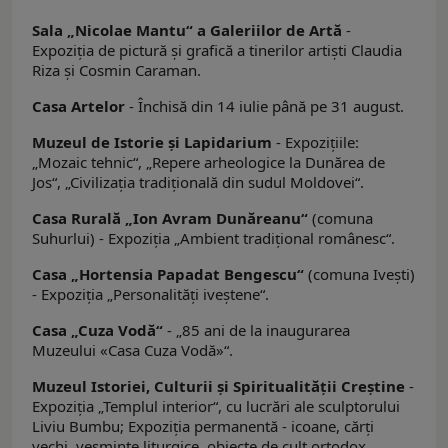
Sala „Nicolae Mantu“ a Galeriilor de Artă
-
Expoziţia de pictură și grafică a tinerilor artişti Claudia
Riza și Cosmin Caraman.
Casa Artelor
- Închisă din 14 iulie până pe 31 august.
Muzeul de Istorie şi Lapidarium
- Expoziţiile:
„Mozaic tehnic“, „Repere arheologice la Dunărea de
Jos“, „Civilizaţia tradiţională din sudul Moldovei“.
Casa Rurală „Ion Avram Dunăreanu“
(comuna
Suhurlui) - Expoziţia „Ambient tradiţional românesc“.
Casa „Hortensia Papadat Bengescu“
(comuna Iveşti)
- Expoziţia „Personalităţi iveştene“.
Casa „Cuza Vodă“
- „85 ani de la inaugurarea
Muzeului «Casa Cuza Vodă»“.
Muzeul Istoriei, Culturii şi Spiritualităţii Creştine
-
Expoziţia „Templul interior“, cu lucrări ale sculptorului
Liviu Bumbu; Expoziţia permanentă - icoane, cărţi
vechi, veşminte liturgice, obiecte de cult ortodox,