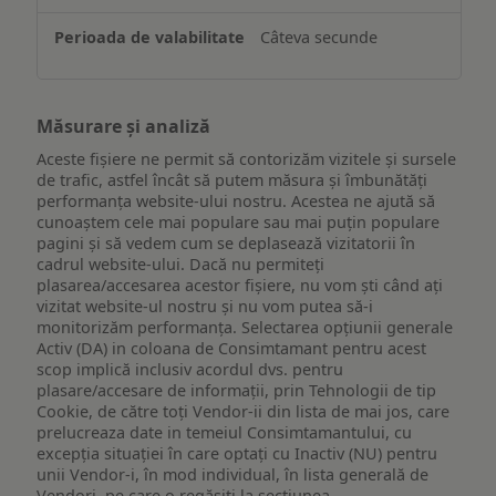
Câteva secunde
Măsurare și analiză
Aceste fișiere ne permit să contorizăm vizitele și sursele
de trafic, astfel încât să putem măsura și îmbunătăți
performanța website-ului nostru. Acestea ne ajută să
cunoaștem cele mai populare sau mai puțin populare
pagini și să vedem cum se deplasează vizitatorii în
cadrul website-ului. Dacă nu permiteți
plasarea/accesarea acestor fișiere, nu vom ști când ați
vizitat website-ul nostru și nu vom putea să-i
monitorizăm performanța. Selectarea opțiunii generale
Activ (DA) in coloana de Consimtamant pentru acest
scop implică inclusiv acordul dvs. pentru
plasare/accesare de informații, prin Tehnologii de tip
Cookie, de către toți Vendor-ii din lista de mai jos, care
prelucreaza date in temeiul Consimtamantului, cu
excepția situației în care optați cu Inactiv (NU) pentru
unii Vendor-i, în mod individual, în lista generală de
Vendori, pe care o regăsiți la secțiunea