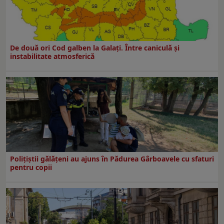
De două ori Cod galben la Galaţi. Între caniculă şi
instabilitate atmosferică
Polițiștii gălățeni au ajuns în Pădurea Gârboavele cu sfaturi
pentru copii