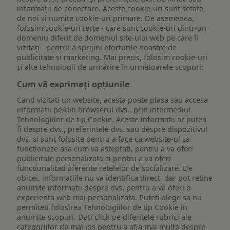
informații de conectare. Aceste cookie-uri sunt setate
de noi și numite cookie-uri primare. De asemenea,
folosim cookie-uri terțe - care sunt cookie-uri dintr-un
domeniu diferit de domeniul site-ului web pe care îl
vizitați - pentru a sprijini eforturile noastre de
publicitate și marketing. Mai precis, folosim cookie-uri
și alte tehnologii de urmărire în următoarele scopuri:
Cum vă exprimați opțiunile
Cand vizitati un website, acesta poate plasa sau accesa
informatii pe/din browserul dvs., prin intermediul
Tehnologiilor de tip Cookie. Aceste informatii ar putea
fi despre dvs., preferintele dvs. sau despre dispozitivul
dvs. si sunt folosite pentru a face ca website-ul sa
functioneze asa cum va asteptati, pentru a va oferi
publicitate personalizata si pentru a va oferi
functionalitati aferente retelelor de socializare. De
obicei, informatiile nu va identifica direct, dar pot retine
anumite informatii despre dvs. pentru a va oferi o
experienta web mai personalizata. Puteti alege sa nu
permiteti folosirea Tehnologiilor de tip Cookie in
anumite scopuri. Dati click pe diferitele rubrici ale
categoriilor de mai jos pentru a afla mai multe despre