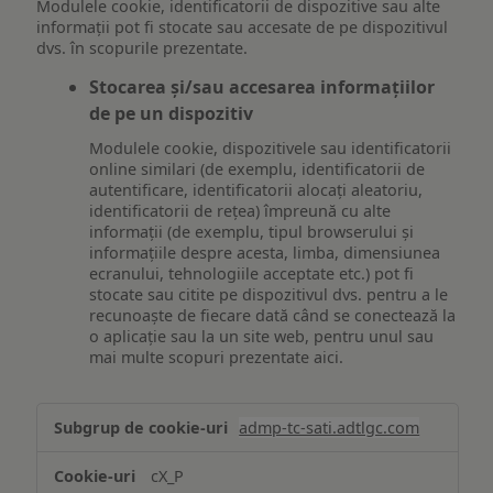
Modulele cookie, identificatorii de dispozitive sau alte
informații pot fi stocate sau accesate de pe dispozitivul
dvs. în scopurile prezentate.
Stocarea și/sau accesarea informațiilor
de pe un dispozitiv
Modulele cookie, dispozitivele sau identificatorii
online similari (de exemplu, identificatorii de
autentificare, identificatorii alocați aleatoriu,
identificatorii de rețea) împreună cu alte
informații (de exemplu, tipul browserului și
informațiile despre acesta, limba, dimensiunea
ecranului, tehnologiile acceptate etc.) pot fi
stocate sau citite pe dispozitivul dvs. pentru a le
recunoaște de fiecare dată când se conectează la
o aplicație sau la un site web, pentru unul sau
mai multe scopuri prezentate aici.
Stocarea
admp-tc-sati.adtlgc.com
și/sau
accesarea
cX_P
informațiilor