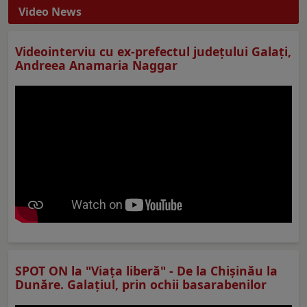
Video News
Videointerviu cu ex-prefectul judeţului Galaţi,
Andreea Anamaria Naggar
SPOT ON la "Viaţa liberă" - De la Chișinău la
Dunăre. Galațiul, prin ochii basarabenilor