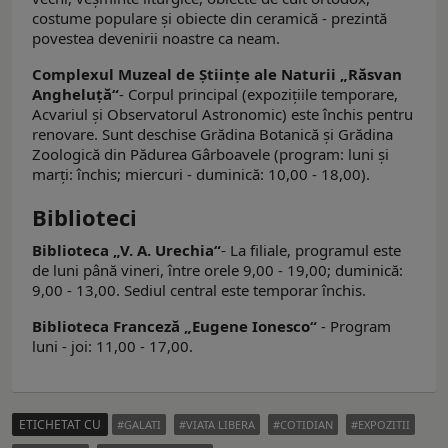
costume populare şi obiecte din ceramică - prezintă
povestea devenirii noastre ca neam.
Complexul Muzeal de Ştiinţe ale Naturii „Răsvan
Angheluţă“
- Corpul principal (expoziţiile temporare,
Acvariul şi Observatorul Astronomic) este închis pentru
renovare. Sunt deschise Grădina Botanică şi Grădina
Zoologică din Pădurea Gârboavele (program: luni şi
marţi: închis; miercuri - duminică: 10,00 - 18,00).
Biblioteci
Biblioteca „V. A. Urechia“
- La filiale, programul este
de luni până vineri, între orele 9,00 - 19,00; duminică:
9,00 - 13,00. Sediul central este temporar închis.
Biblioteca Franceză „Eugene Ionesco“
- Program
luni - joi: 11,00 - 17,00.
ETICHETAT CU
GALATI
VIATA LIBERA
COTIDIAN
EXPOZITII