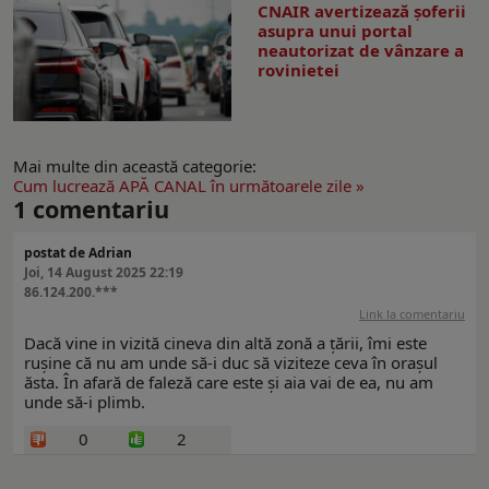
CNAIR avertizează șoferii
asupra unui portal
neautorizat de vânzare a
rovinietei
Mai multe din această categorie:
Cum lucrează APĂ CANAL în următoarele zile »
1
comentariu
postat de Adrian
Joi, 14 August 2025 22:19
86.124.200.***
Link la comentariu
Dacă vine in vizită cineva din altă zonă a țării, îmi este
rușine că nu am unde să-i duc să viziteze ceva în orașul
ăsta. În afară de faleză care este și aia vai de ea, nu am
unde să-i plimb.
0
2