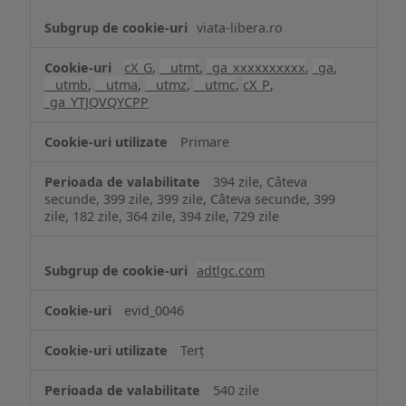
viata-libera.ro
cX_G
,
__utmt
,
_ga_xxxxxxxxxx
,
_ga
,
__utmb
,
__utma
,
__utmz
,
__utmc
,
cX_P
,
_ga_YTJQVQYCPP
Primare
394 zile, Câteva
secunde, 399 zile, 399 zile, Câteva secunde, 399
zile, 182 zile, 364 zile, 394 zile, 729 zile
adtlgc.com
evid_0046
Terț
540 zile