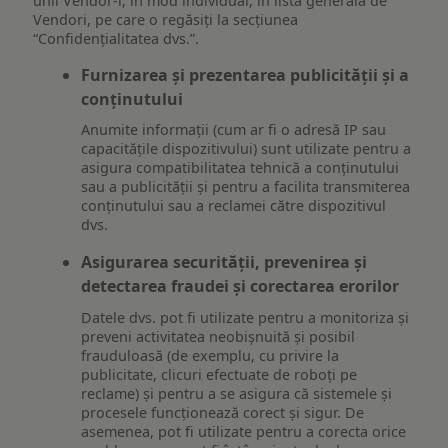
unii Vendor-i, în mod individual, în lista generală de
Vendori, pe care o regăsiți la secțiunea
“Confidențialitatea dvs.”.
Furnizarea și prezentarea publicității și a
conținutului
Anumite informații (cum ar fi o adresă IP sau
capacitățile dispozitivului) sunt utilizate pentru a
asigura compatibilitatea tehnică a conținutului
sau a publicității și pentru a facilita transmiterea
conținutului sau a reclamei către dispozitivul
dvs.
Asigurarea securității, prevenirea și
detectarea fraudei și corectarea erorilor
Datele dvs. pot fi utilizate pentru a monitoriza și
preveni activitatea neobișnuită și posibil
frauduloasă (de exemplu, cu privire la
publicitate, clicuri efectuate de roboți pe
reclame) și pentru a se asigura că sistemele și
procesele funcționează corect și sigur. De
asemenea, pot fi utilizate pentru a corecta orice