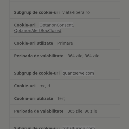
viata-libera.ro
OptanonConsent
,
OptanonAlertBoxClosed
Primare
364 zile, 364 zile
quantserve.com
mc, d
Terț
365 zile, 90 zile
tribalfusion.com