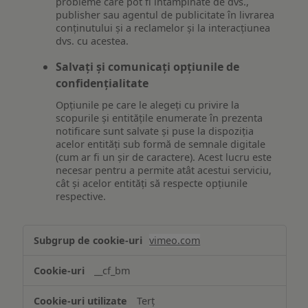
probleme care pot fi întâmpinate de dvs.,
publisher sau agentul de publicitate în livrarea
conținutului și a reclamelor și la interacțiunea
dvs. cu acestea.
Salvați și comunicați opțiunile de
confidențialitate
Opțiunile pe care le alegeți cu privire la
scopurile și entitățile enumerate în prezenta
notificare sunt salvate și puse la dispoziția
acelor entități sub formă de semnale digitale
(cum ar fi un șir de caractere). Acest lucru este
necesar pentru a permite atât acestui serviciu,
cât și acelor entități să respecte opțiunile
respective.
Asigurarea
vimeo.com
funcționalităților
website-
__cf_bm
ului
Terț