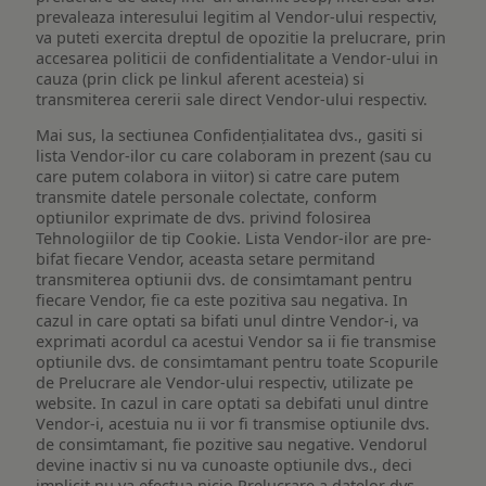
prevaleaza interesului legitim al Vendor-ului respectiv,
va puteti exercita dreptul de opozitie la prelucrare, prin
accesarea politicii de confidentialitate a Vendor-ului in
cauza (prin click pe linkul aferent acesteia) si
transmiterea cererii sale direct Vendor-ului respectiv.
Mai sus, la sectiunea Confidențialitatea dvs., gasiti si
lista Vendor-ilor cu care colaboram in prezent (sau cu
care putem colabora in viitor) si catre care putem
transmite datele personale colectate, conform
optiunilor exprimate de dvs. privind folosirea
Tehnologiilor de tip Cookie. Lista Vendor-ilor are pre-
bifat fiecare Vendor, aceasta setare permitand
transmiterea optiunii dvs. de consimtamant pentru
fiecare Vendor, fie ca este pozitiva sau negativa. In
cazul in care optati sa bifati unul dintre Vendor-i, va
exprimati acordul ca acestui Vendor sa ii fie transmise
optiunile dvs. de consimtamant pentru toate Scopurile
de Prelucrare ale Vendor-ului respectiv, utilizate pe
website. In cazul in care optati sa debifati unul dintre
Vendor-i, acestuia nu ii vor fi transmise optiunile dvs.
de consimtamant, fie pozitive sau negative. Vendorul
devine inactiv si nu va cunoaste optiunile dvs., deci
implicit nu va efectua nicio Prelucrare a datelor dvs.,