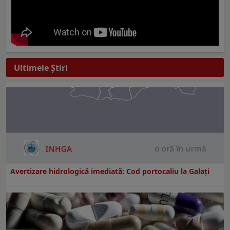
Ultimele Ştiri
Avertizare hidrologică imediată: Cod portocaliu la Galaţi