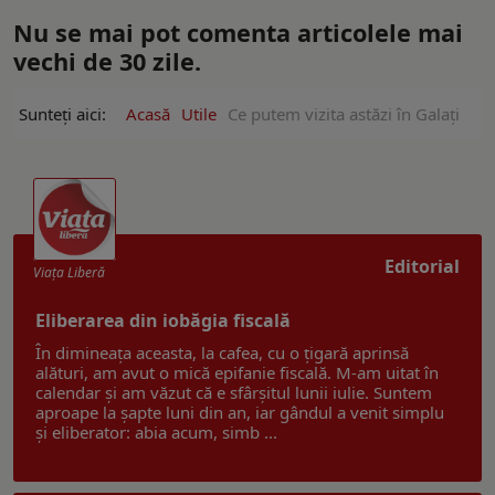
Nu se mai pot comenta articolele mai
vechi de 30 zile.
Sunteți aici:
Acasă
Utile
Ce putem vizita astăzi în Galați
Editorial
Viaţa Liberă
Eliberarea din iobăgia fiscală
În dimineața aceasta, la cafea, cu o țigară aprinsă
alături, am avut o mică epifanie fiscală. M-am uitat în
calendar și am văzut că e sfârșitul lunii iulie. Suntem
aproape la șapte luni din an, iar gândul a venit simplu
și eliberator: abia acum, simb ...