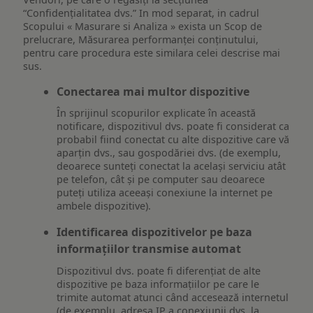
“Confidențialitatea dvs.” In mod separat, in cadrul
Scopului « Masurare si Analiza » exista un Scop de
prelucrare, Măsurarea performanței conținutului,
pentru care procedura este similara celei descrise mai
sus.
Conectarea mai multor dispozitive
În sprijinul scopurilor explicate în această
notificare, dispozitivul dvs. poate fi considerat ca
probabil fiind conectat cu alte dispozitive care vă
aparțin dvs., sau gospodăriei dvs. (de exemplu,
deoarece sunteți conectat la același serviciu atât
pe telefon, cât și pe computer sau deoarece
puteți utiliza aceeași conexiune la internet pe
ambele dispozitive).
Identificarea dispozitivelor pe baza
informațiilor transmise automat
Dispozitivul dvs. poate fi diferențiat de alte
dispozitive pe baza informațiilor pe care le
trimite automat atunci când accesează internetul
(de exemplu, adresa IP a conexiunii dvs. la