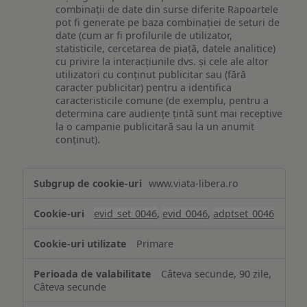
combinații de date din surse diferite Rapoartele
pot fi generate pe baza combinației de seturi de
date (cum ar fi profilurile de utilizator,
statisticile, cercetarea de piață, datele analitice)
cu privire la interacțiunile dvs. și cele ale altor
utilizatori cu conținut publicitar sau (fără
caracter publicitar) pentru a identifica
caracteristicile comune (de exemplu, pentru a
determina care audiențe țintă sunt mai receptive
la o campanie publicitară sau la un anumit
conținut).
Măsurare
www.viata-libera.ro
și
analiză
evid_set_0046
,
evid_0046
,
adptset_0046
Primare
Câteva secunde, 90 zile,
Câteva secunde