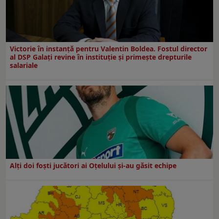
Victorie în instanță pentru Valentin Boldea. Fostul director
al DSP Galați revine în instituție și primește drepturile
salariale
Alți doi foști jucători ai Oțelului și-au găsit echipe