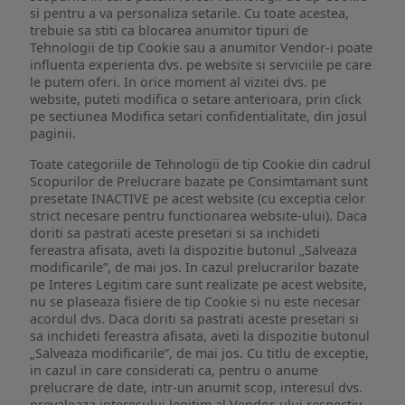
si pentru a va personaliza setarile. Cu toate acestea,
trebuie sa stiti ca blocarea anumitor tipuri de
Tehnologii de tip Cookie sau a anumitor Vendor-i poate
influenta experienta dvs. pe website si serviciile pe care
le putem oferi. In orice moment al vizitei dvs. pe
website, puteti modifica o setare anterioara, prin click
pe sectiunea Modifica setari confidentialitate, din josul
paginii.
Toate categoriile de Tehnologii de tip Cookie din cadrul
Scopurilor de Prelucrare bazate pe Consimtamant sunt
presetate INACTIVE pe acest website (cu exceptia celor
strict necesare pentru functionarea website-ului). Daca
doriti sa pastrati aceste presetari si sa inchideti
fereastra afisata, aveti la dispozitie butonul „Salveaza
modificarile”, de mai jos. In cazul prelucrarilor bazate
pe Interes Legitim care sunt realizate pe acest website,
nu se plaseaza fisiere de tip Cookie si nu este necesar
acordul dvs. Daca doriti sa pastrati aceste presetari si
sa inchideti fereastra afisata, aveti la dispozitie butonul
„Salveaza modificarile”, de mai jos. Cu titlu de exceptie,
in cazul in care considerati ca, pentru o anume
prelucrare de date, intr-un anumit scop, interesul dvs.
prevaleaza interesului legitim al Vendor-ului respectiv,