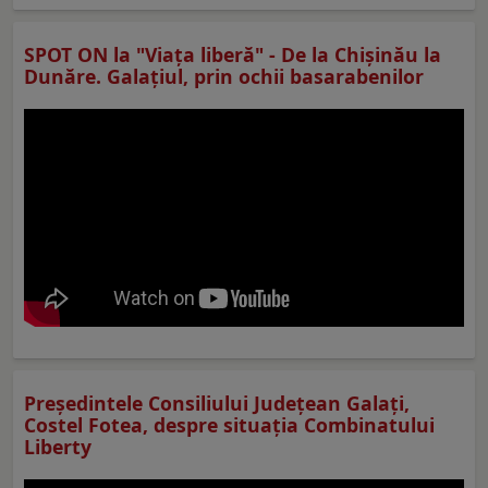
SPOT ON la "Viaţa liberă" - De la Chișinău la
Dunăre. Galațiul, prin ochii basarabenilor
Preşedintele Consiliului Judeţean Galaţi,
Costel Fotea, despre situaţia Combinatului
Liberty