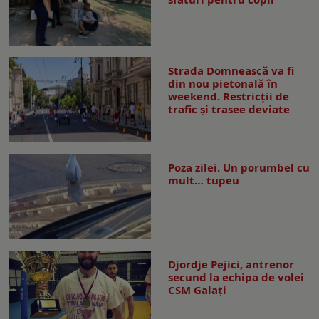
Strada Domnească va fi
din nou pietonală în
weekend. Restricţii de
trafic şi trasee deviate
Poza zilei. Un porumbel cu
mult… tupeu
Djordje Pejici, antrenor
secund la echipa de volei
CSM Galați