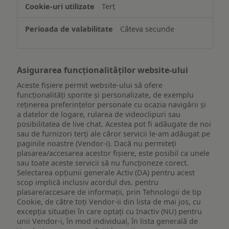
de
Terț
pe
un
Câteva secunde
dispozitiv
Asigurarea funcționalităților website-ului
Aceste fișiere permit website-ului să ofere
funcționalități sporite și personalizate, de exemplu
reţinerea preferinţelor personale cu ocazia navigării și
a datelor de logare, rularea de videoclipuri sau
posibilitatea de live chat. Acestea pot fi adăugate de noi
sau de furnizori terți ale căror servicii le-am adăugat pe
paginile noastre (Vendor-i). Dacă nu permiteți
plasarea/accesarea acestor fișiere, este posibil ca unele
sau toate aceste servicii să nu funcționeze corect.
Selectarea opțiunii generale Activ (DA) pentru acest
scop implică inclusiv acordul dvs. pentru
plasare/accesare de informații, prin Tehnologii de tip
Cookie, de către toți Vendor-ii din lista de mai jos, cu
excepția situației în care optați cu Inactiv (NU) pentru
unii Vendor-i, în mod individual, în lista generală de