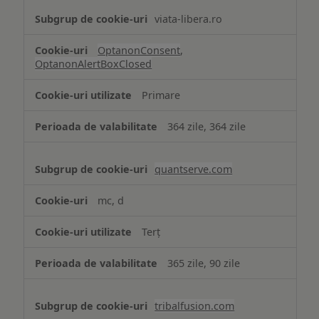
viata-libera.ro
OptanonConsent
,
OptanonAlertBoxClosed
Primare
364 zile, 364 zile
quantserve.com
mc, d
Terț
365 zile, 90 zile
tribalfusion.com