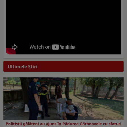
Ultimele Ştiri
Polițiștii gălățeni au ajuns în Pădurea Gârboavele cu sfaturi