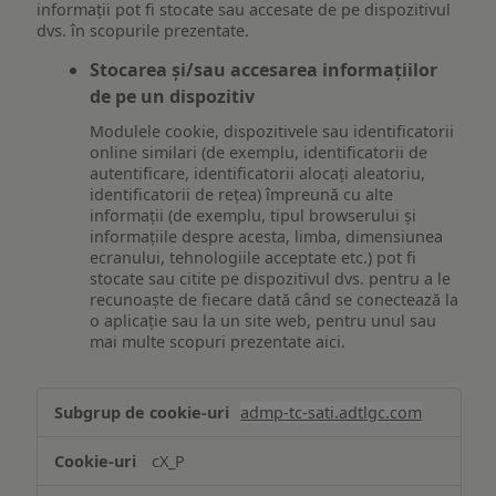
informații pot fi stocate sau accesate de pe dispozitivul
dvs. în scopurile prezentate.
Stocarea și/sau accesarea informațiilor
de pe un dispozitiv
Modulele cookie, dispozitivele sau identificatorii
online similari (de exemplu, identificatorii de
autentificare, identificatorii alocați aleatoriu,
identificatorii de rețea) împreună cu alte
informații (de exemplu, tipul browserului și
informațiile despre acesta, limba, dimensiunea
ecranului, tehnologiile acceptate etc.) pot fi
stocate sau citite pe dispozitivul dvs. pentru a le
recunoaște de fiecare dată când se conectează la
o aplicație sau la un site web, pentru unul sau
mai multe scopuri prezentate aici.
Stocarea
admp-tc-sati.adtlgc.com
și/sau
accesarea
cX_P
informațiilor