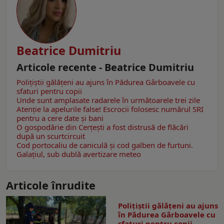
Beatrice Dumitriu
Articole recente - Beatrice Dumitriu
Polițiștii gălățeni au ajuns în Pădurea Gârboavele cu
sfaturi pentru copii
Unde sunt amplasate radarele în următoarele trei zile
Atenție la apelurile false! Escrocii folosesc numărul SRI
pentru a cere date și bani
O gospodărie din Cerțești a fost distrusă de flăcări
după un scurtcircuit
Cod portocaliu de caniculă și cod galben de furtuni.
Galațiul, sub dublă avertizare meteo
Articole înrudite
Polițiștii gălățeni au ajuns
în Pădurea Gârboavele cu
sfaturi pentru copii