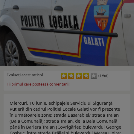
Evaluaţi acest articol
(1 Vot)
Fii primul care postează comentarii!
Miercuri, 10 iunie, echipajele Serviciului Siguranță
Rutieră din cadrul Poliției Locale Galați vor fi prezente
în următoarele zone: strada Basarabiei/ strada Traian
(Baia Comunală); strada Traian, de la Baia Comunală
până în Bariera Traian (Covrigărie); bulevardul George
Coșbuc, între strada Brăilei și bulevardul Marea Unire;