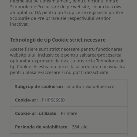
intemeiata pe Consimtamant, pentru niciunul dintre
Scopurile de Prelucrare de pe website, chiar daca dvs.
ati optat cu DA pentru un Scop ce se regaseste printre
Scopurile de Prelucrare ale respectivului Vendor
inactivat.
Tehnologii de tip Cookie strict necesare
Aceste fisiere sunt strict necesare pentru functionarea
website-ului, inclusiv cele pentru salvarea/procesarea
optiunilor exprimate de dvs. cu privire la Tehnologii de
tip Cookie. Acestea nu necesita acordul dumneavoastra
pentru plasare/accesare si nu pot fi dezactivate.
Tehnologii
anunturi.viata-libera.ro
de
tip
PHPSESSID
Cookie
strict
Primare
necesare
364 zile