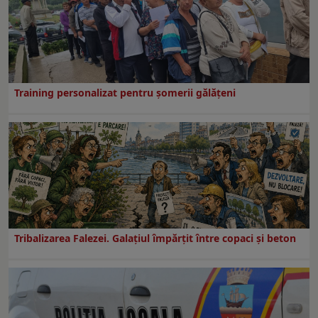
Training personalizat pentru șomerii gălățeni
Tribalizarea Falezei. Galațiul împărțit între copaci și beton