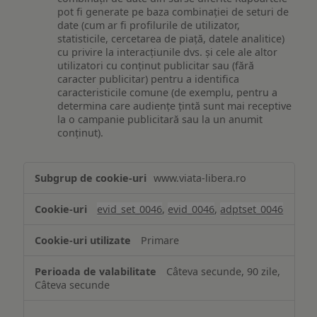
pot fi generate pe baza combinației de seturi de
date (cum ar fi profilurile de utilizator,
statisticile, cercetarea de piață, datele analitice)
cu privire la interacțiunile dvs. și cele ale altor
utilizatori cu conținut publicitar sau (fără
caracter publicitar) pentru a identifica
caracteristicile comune (de exemplu, pentru a
determina care audiențe țintă sunt mai receptive
la o campanie publicitară sau la un anumit
conținut).
Măsurare
www.viata-libera.ro
și
analiză
evid_set_0046
,
evid_0046
,
adptset_0046
Primare
Câteva secunde, 90 zile,
Câteva secunde