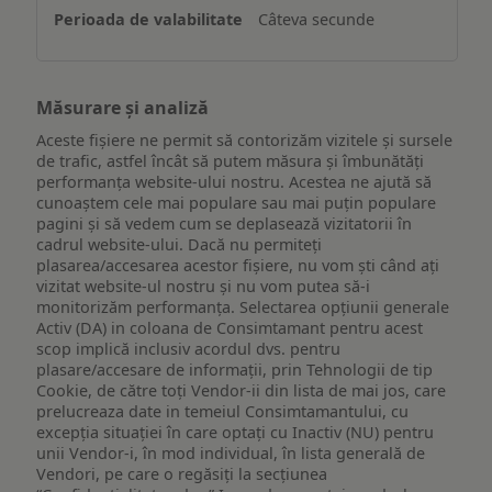
Câteva secunde
Măsurare și analiză
Aceste fișiere ne permit să contorizăm vizitele și sursele
de trafic, astfel încât să putem măsura și îmbunătăți
performanța website-ului nostru. Acestea ne ajută să
cunoaștem cele mai populare sau mai puțin populare
pagini și să vedem cum se deplasează vizitatorii în
cadrul website-ului. Dacă nu permiteți
plasarea/accesarea acestor fișiere, nu vom ști când ați
vizitat website-ul nostru și nu vom putea să-i
monitorizăm performanța. Selectarea opțiunii generale
Activ (DA) in coloana de Consimtamant pentru acest
scop implică inclusiv acordul dvs. pentru
plasare/accesare de informații, prin Tehnologii de tip
Cookie, de către toți Vendor-ii din lista de mai jos, care
prelucreaza date in temeiul Consimtamantului, cu
excepția situației în care optați cu Inactiv (NU) pentru
unii Vendor-i, în mod individual, în lista generală de
Vendori, pe care o regăsiți la secțiunea