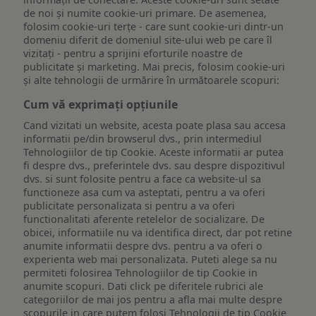
de noi și numite cookie-uri primare. De asemenea,
folosim cookie-uri terțe - care sunt cookie-uri dintr-un
domeniu diferit de domeniul site-ului web pe care îl
vizitați - pentru a sprijini eforturile noastre de
publicitate și marketing. Mai precis, folosim cookie-uri
și alte tehnologii de urmărire în următoarele scopuri:
Cum vă exprimați opțiunile
Cand vizitati un website, acesta poate plasa sau accesa
informatii pe/din browserul dvs., prin intermediul
Tehnologiilor de tip Cookie. Aceste informatii ar putea
fi despre dvs., preferintele dvs. sau despre dispozitivul
dvs. si sunt folosite pentru a face ca website-ul sa
functioneze asa cum va asteptati, pentru a va oferi
publicitate personalizata si pentru a va oferi
functionalitati aferente retelelor de socializare. De
obicei, informatiile nu va identifica direct, dar pot retine
anumite informatii despre dvs. pentru a va oferi o
experienta web mai personalizata. Puteti alege sa nu
permiteti folosirea Tehnologiilor de tip Cookie in
anumite scopuri. Dati click pe diferitele rubrici ale
categoriilor de mai jos pentru a afla mai multe despre
scopurile in care putem folosi Tehnologii de tip Cookie