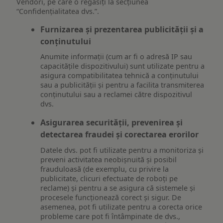
Vendori, pe care o regăsiți la secțiunea
“Confidențialitatea dvs.”.
Furnizarea și prezentarea publicității și a
conținutului
Anumite informații (cum ar fi o adresă IP sau
capacitățile dispozitivului) sunt utilizate pentru a
asigura compatibilitatea tehnică a conținutului
sau a publicității și pentru a facilita transmiterea
conținutului sau a reclamei către dispozitivul
dvs.
Asigurarea securității, prevenirea și
detectarea fraudei și corectarea erorilor
Datele dvs. pot fi utilizate pentru a monitoriza și
preveni activitatea neobișnuită și posibil
frauduloasă (de exemplu, cu privire la
publicitate, clicuri efectuate de roboți pe
reclame) și pentru a se asigura că sistemele și
procesele funcționează corect și sigur. De
asemenea, pot fi utilizate pentru a corecta orice
probleme care pot fi întâmpinate de dvs.,