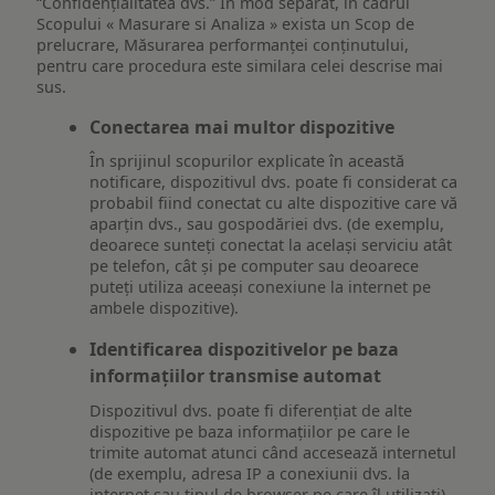
“Confidențialitatea dvs.” In mod separat, in cadrul
Scopului « Masurare si Analiza » exista un Scop de
prelucrare, Măsurarea performanței conținutului,
pentru care procedura este similara celei descrise mai
sus.
Conectarea mai multor dispozitive
În sprijinul scopurilor explicate în această
notificare, dispozitivul dvs. poate fi considerat ca
probabil fiind conectat cu alte dispozitive care vă
aparțin dvs., sau gospodăriei dvs. (de exemplu,
deoarece sunteți conectat la același serviciu atât
pe telefon, cât și pe computer sau deoarece
puteți utiliza aceeași conexiune la internet pe
ambele dispozitive).
Identificarea dispozitivelor pe baza
informațiilor transmise automat
Dispozitivul dvs. poate fi diferențiat de alte
dispozitive pe baza informațiilor pe care le
trimite automat atunci când accesează internetul
(de exemplu, adresa IP a conexiunii dvs. la
internet sau tipul de browser pe care îl utilizați)