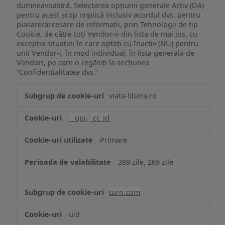
dumneavoastră. Selectarea opțiunii generale Activ (DA)
pentru acest scop implică inclusiv acordul dvs. pentru
plasare/accesare de informații, prin Tehnologii de tip
Cookie, de către toți Vendor-ii din lista de mai jos, cu
excepția situației în care optați cu Inactiv (NU) pentru
unii Vendor-i, în mod individual, în lista generală de
Vendori, pe care o regăsiți la secțiunea
“Confidențialitatea dvs.”
Publicitate
viata-libera.ro
țintită
(targetată)
__gpi
,
_cc_id
Primare
389 zile, 269 zile
turn.com
uid