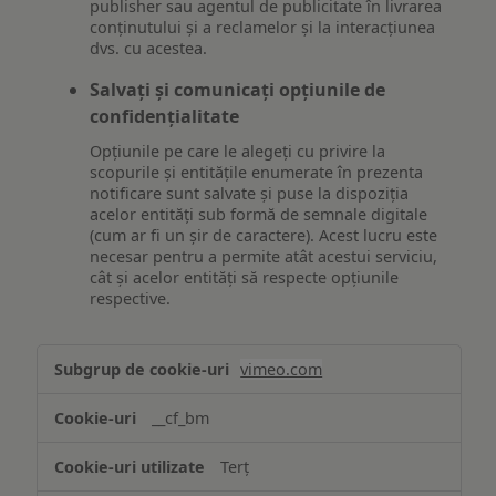
publisher sau agentul de publicitate în livrarea
conținutului și a reclamelor și la interacțiunea
dvs. cu acestea.
Salvați și comunicați opțiunile de
confidențialitate
Opțiunile pe care le alegeți cu privire la
scopurile și entitățile enumerate în prezenta
notificare sunt salvate și puse la dispoziția
acelor entități sub formă de semnale digitale
(cum ar fi un șir de caractere). Acest lucru este
necesar pentru a permite atât acestui serviciu,
cât și acelor entități să respecte opțiunile
respective.
Asigurarea
vimeo.com
funcționalităților
website-
__cf_bm
ului
Terț