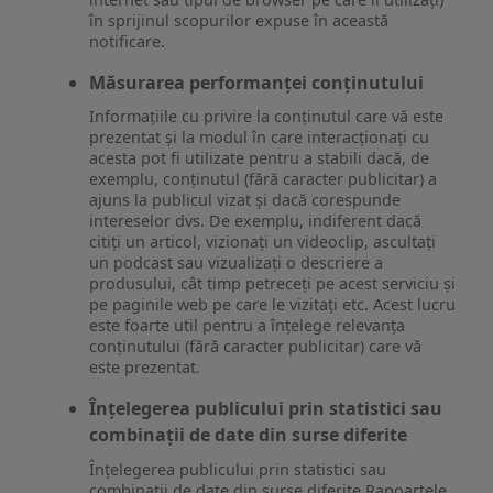
în sprijinul scopurilor expuse în această
notificare.
Măsurarea performanței conținutului
Informațiile cu privire la conținutul care vă este
prezentat și la modul în care interacționați cu
acesta pot fi utilizate pentru a stabili dacă, de
exemplu, conținutul (fără caracter publicitar) a
ajuns la publicul vizat și dacă corespunde
intereselor dvs. De exemplu, indiferent dacă
citiți un articol, vizionați un videoclip, ascultați
un podcast sau vizualizați o descriere a
produsului, cât timp petreceți pe acest serviciu și
pe paginile web pe care le vizitați etc. Acest lucru
este foarte util pentru a înțelege relevanța
conținutului (fără caracter publicitar) care vă
este prezentat.
Înțelegerea publicului prin statistici sau
combinații de date din surse diferite
Înțelegerea publicului prin statistici sau
combinații de date din surse diferite Rapoartele