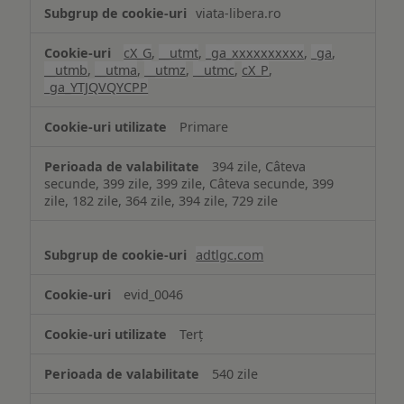
viata-libera.ro
cX_G
,
__utmt
,
_ga_xxxxxxxxxx
,
_ga
,
__utmb
,
__utma
,
__utmz
,
__utmc
,
cX_P
,
_ga_YTJQVQYCPP
Primare
394 zile, Câteva
secunde, 399 zile, 399 zile, Câteva secunde, 399
zile, 182 zile, 364 zile, 394 zile, 729 zile
adtlgc.com
evid_0046
Terț
540 zile