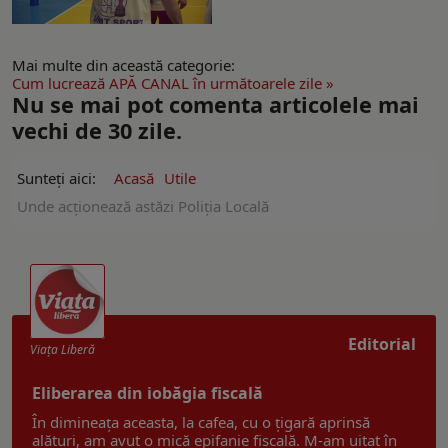
Mai multe din această categorie:
Cum lucrează APĂ CANAL în următoarele zile »
Nu se mai pot comenta articolele mai
vechi de 30 zile.
Sunteți aici:
Acasă
Utile
Unde acționează astăzi Poliția Locală
Editorial
Viaţa Liberă
Eliberarea din iobăgia fiscală
În dimineața aceasta, la cafea, cu o țigară aprinsă
alături, am avut o mică epifanie fiscală. M-am uitat în