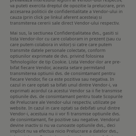
va puteti exercita dreptul de opozitie la prelucrare, prin
accesarea politicii de confidentialitate a Vendor-ului in
cauza (prin click pe linkul aferent acesteia) si
transmiterea cererii sale direct Vendor-ului respectiv.
Mai sus, la sectiunea Confidențialitatea dvs., gasiti si
lista Vendor-ilor cu care colaboram in prezent (sau cu
care putem colabora in viitor) si catre care putem
transmite datele personale colectate, conform
optiunilor exprimate de dvs. privind folosirea
Tehnologiilor de tip Cookie. Lista Vendor-ilor are pre-
bifat fiecare Vendor, aceasta setare permitand
transmiterea optiunii dvs. de consimtamant pentru
fiecare Vendor, fie ca este pozitiva sau negativa. In
cazul in care optati sa bifati unul dintre Vendor-i, va
exprimati acordul ca acestui Vendor sa ii fie transmise
optiunile dvs. de consimtamant pentru toate Scopurile
de Prelucrare ale Vendor-ului respectiv, utilizate pe
website. In cazul in care optati sa debifati unul dintre
Vendor-i, acestuia nu ii vor fi transmise optiunile dvs.
de consimtamant, fie pozitive sau negative. Vendorul
devine inactiv si nu va cunoaste optiunile dvs., deci
implicit nu va efectua nicio Prelucrare a datelor dvs.,