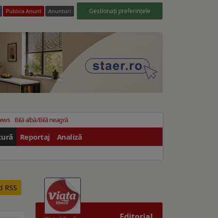
Gestionați preferințele
Publica Anunt
Anunturi
News
Bilă albă/Bilă neagră
tură
Reportaj
Analiză
ed RSS
Editorial