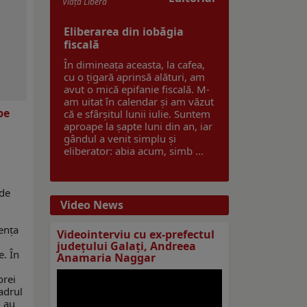
Viaţa Liberă
Eliberarea din iobăgia
fiscală
În dimineața aceasta, la cafea,
cu o țigară aprinsă alături, am
avut o mică epifanie fiscală. M-
am uitat în calendar și am văzut
pe
că e sfârșitul lunii iulie. Suntem
aproape la șapte luni din an, iar
gândul a venit simplu și
eliberator: abia acum, simb ...
nde
Video News
ența
Videointerviu cu ex-prefectul
r
judeţului Galaţi, Andreea
e. În
Anamaria Naggar
orei
cadrul
i au