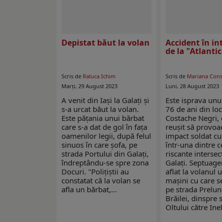
Depistat băut la volan
Accident în in
de la "Atlantic
Scris de
Raluca Ichim
Scris de
Mariana Con
Marți, 29 August 2023
Luni, 28 August 2023
A venit din Iași la Galați și
Este isprava unu
s-a urcat băut la volan.
76 de ani din loc
Este pățania unui bărbat
Costache Negri, 
care s-a dat de gol în fața
reușit să provoa
oamenilor legii, după felul
impact soldat cu
sinuos în care șofa, pe
într-una dintre c
strada Portului din Galați,
riscante intersecț
îndreptându-se spre zona
Galați. Septuage
Docuri. "Polițiștii au
aflat la volanul 
constatat că la volan se
mașini cu care s
afla un bărbat,…
pe strada Prelun
Brăilei, dinspre 
Oltului către Ine