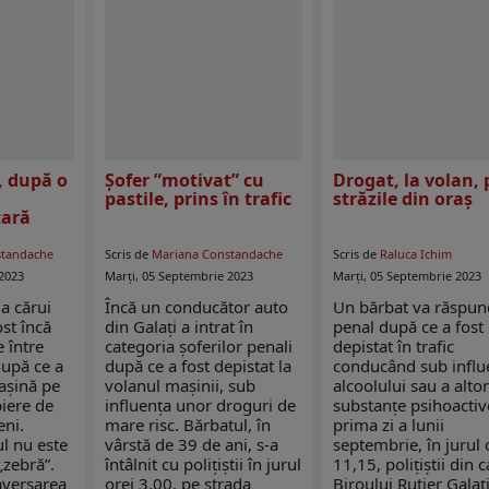
, după o
Șofer ”motivat” cu
Drogat, la volan, 
pastile, prins în trafic
străzile din oraș
ară
standache
Scris de
Mariana Constandache
Scris de
Raluca Ichim
2023
Marți, 05 Septembrie 2023
Marți, 05 Septembrie 2023
a cărui
Încă un conducător auto
Un bărbat va răspu
ost încă
din Galați a intrat în
penal după ce a fost
e între
categoria șoferilor penali
depistat în trafic
după ce a
după ce a fost depistat la
conducând sub influ
mașină pe
volanul mașinii, sub
alcoolului sau a alto
iere de
influența unor droguri de
substanțe psihoactiv
eni.
mare risc. Bărbatul, în
prima zi a lunii
ul nu este
vârstă de 39 de ani, s-a
septembrie, în jurul 
zebră”.
întâlnit cu polițiștii în jurul
11,15, polițiștii din 
aversarea
orei 3,00, pe strada
Biroului Rutier Galaț