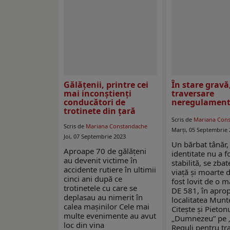
Gălățenii, printre cei
În stare gravă
mai inconștienți
traversare
conducători de
neregulament
trotinete din țară
Scris de
Mariana Con
Scris de
Mariana Constandache
Marți, 05 Septembrie 
Joi, 07 Septembrie 2023
Un bărbat tânăr, 
Aproape 70 de gălățeni
identitate nu a f
au devenit victime în
stabilită, se zbat
accidente rutiere în ultimii
viață și moarte 
cinci ani după ce
fost lovit de o 
trotinetele cu care se
DE 581, în aprop
deplasau au nimerit în
localitatea Munt
calea mașinilor Cele mai
Citește și Pieton
multe evenimente au avut
„Dumnezeu” pe „
loc din vina
Reguli pentru tr