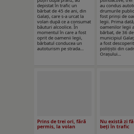
puțin după prânz, au
psihoactive, trei
depistat în trafic un
au condus autot
bărbat de 45 de ani, din
drumurile public
Galați, care s-a urcat la
fost prinşi de o
volan după ce a consumat
legii. Prima dată
băuturi alcoolice. În
oamenilor legii 
momentul în care a fost
bărbat, de 36 de 
oprit de oamenii legii,
municipiul Galaț
bărbatul conducea un
a fost descoperi
autoturism pe strada…
polițiștii din cadr
Orașului…
Prins de trei ori, fără
Nu există zi fă
permis, la volan
beți în trafic