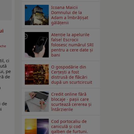
Icoana Maicii
Domnului de la
Adam a îmbrățișat
gălățenii
ui
Atenție la apelurile
false! Escrocii
folosesc numărul SRI
ache
pentru a cere date și
bani
il, ci
cută
O gospodărie din
ui, pe
Cerțești a fost
oră de
distrusă de flăcări
după un scurtcircuit
a
Credit online fără
blocaje - pașii care
i de
scurtează cererea și
i
întârzierile
Cod portocaliu de
ă
caniculă și cod
galben de furtuni.