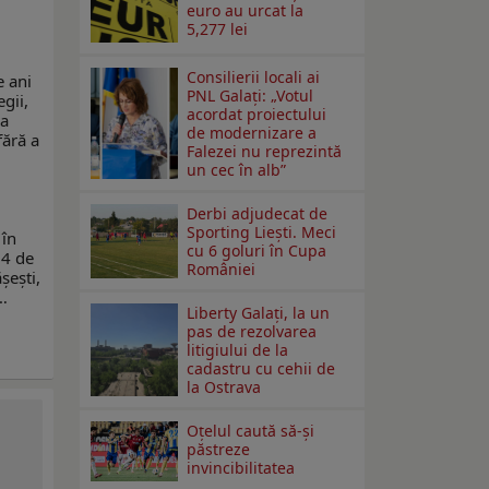
euro au urcat la
5,277 lei
Consilierii locali ai
e ani
PNL Galaţi: „Votul
egii,
acordat proiectului
la
de modernizare a
fără a
Falezei nu reprezintă
un cec în alb”
Derbi adjudecat de
Sporting Liești. Meci
 în
cu 6 goluri în Cupa
54 de
României
șești,
…
Liberty Galați, la un
pas de rezolvarea
litigiului de la
cadastru cu cehii de
la Ostrava
Oțelul caută să-și
păstreze
invincibilitatea