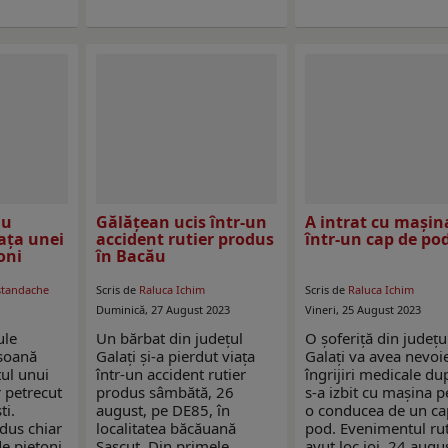
au
Gălăţean ucis într-un
A intrat cu mașin
ața unei
accident rutier produs
într-un cap de po
oni
în Bacău
standache
Scris de
Raluca Ichim
Scris de
Raluca Ichim
Duminică, 27 August 2023
Vineri, 25 August 2023
ule
Un bărbat din județul
O șoferiță din județu
rsoană
Galați și-a pierdut viața
Galați va avea nevoi
țul unui
într-un accident rutier
îngrijiri medicale du
 petrecut
produs sâmbătă, 26
s-a izbit cu mașina p
ti.
august, pe DE85, în
o conducea de un ca
dus chiar
localitatea băcăuană
pod. Evenimentul rut
e pietoni,
Sascut. Din primele
avut loc joi, 24 augus