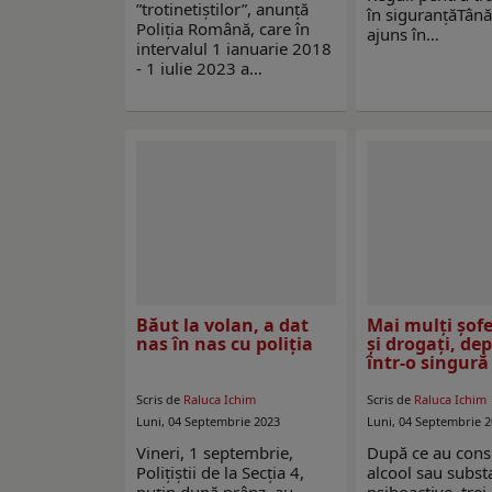
”trotinetiștilor”, anunță
în siguranțăTânăr
Poliția Română, care în
ajuns în…
intervalul 1 ianuarie 2018
- 1 iulie 2023 a…
Băut la volan, a dat
Mai mulţi şofe
nas în nas cu poliția
și drogați, dep
într-o singură 
Scris de
Raluca Ichim
Scris de
Raluca Ichim
Luni, 04 Septembrie 2023
Luni, 04 Septembrie 
Vineri, 1 septembrie,
După ce au con
Polițiștii de la Secția 4,
alcool sau subst