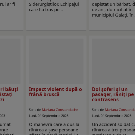
ul ar fi
Siderurgiștilor. Echipajul
depistat un bărbat, 
care l-a tras pe…
de ani, domiciliat în
municipiul Galați, î
ri băuți
Impact violent după o
Doi șoferi și un
istați
frână bruscă
pasager, răniți pe
zi
contrasens
Scris de
Mariana Constandache
Scris de
Mariana Constand
2023
Luni, 04 Septembrie 2023
Luni, 04 Septembrie 2023
sumat
O manevră care a dus la
Un accident soldat c
anțe
rănirea a șase persoane
rănirea a trei persoa