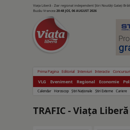
Viața Liberă - Ziar regional independent Știri Noutăți Galaţi Bră
Buzău Vrancea
20:48 JOI, 06 AUGUST 2026
Prima Pagina
Editorial
Interviuri
Interactiv
Concursur
VLG
Eveniment
Regional
Economie
Pol
Calendar
Horoscop
Ştiri Naţionale
Ştiri Externe
Cariere
TRAFIC - Viaţa Liberă