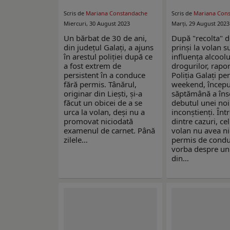
Scris de
Mariana Constandache
Scris de
Mariana Con
Miercuri, 30 August 2023
Marți, 29 August 2023
Un bărbat de 30 de ani,
După "recolta" d
din județul Galați, a ajuns
prinși la volan s
în arestul poliției după ce
influența alcoolu
a fost extrem de
drogurilor, rapo
persistent în a conduce
Poliția Galați pe
fără permis. Tânărul,
weekend, începu
originar din Liești, și-a
săptămână a în
făcut un obicei de a se
debutul unei noi 
urca la volan, deși nu a
inconștienți. Înt
promovat niciodată
dintre cazuri, cel
examenul de carnet. Până
volan nu avea ni
zilele…
permis de condu
vorba despre un
din…