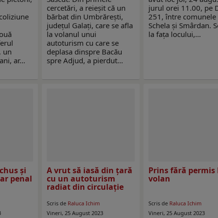
cercetări, a reieșit că un
jurul orei 11.00, pe 
 coliziune
bărbat din Umbrărești,
251, între comunele
județul Galați, care se afla
Schela și Smârdan. S
două
la volanul unui
la fața locului,…
erul
autoturism cu care se
, un
deplasa dinspre Bacău
ani, ar…
spre Adjud, a pierdut…
achus și
A vrut să iasă din ţară
Prins fără permis 
sar penal
cu un autoturism
volan
radiat din circulație
Scris de
Raluca Ichim
Scris de
Raluca Ichim
3
Vineri, 25 August 2023
Vineri, 25 August 2023