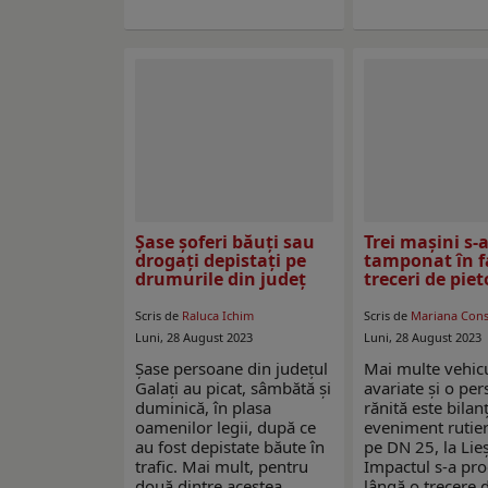
Șase şoferi băuţi sau
Trei mașini s-
drogaţi depistaţi pe
tamponat în f
drumurile din judeţ
treceri de piet
Scris de
Raluca Ichim
Scris de
Mariana Con
Luni, 28 August 2023
Luni, 28 August 2023
Șase persoane din județul
Mai multe vehic
Galați au picat, sâmbătă și
avariate și o pe
duminică, în plasa
rănită este bilan
oamenilor legii, după ce
eveniment rutier
au fost depistate băute în
pe DN 25, la Lieș
trafic. Mai mult, pentru
Impactul s-a pro
două dintre acestea,
lângă o trecere d