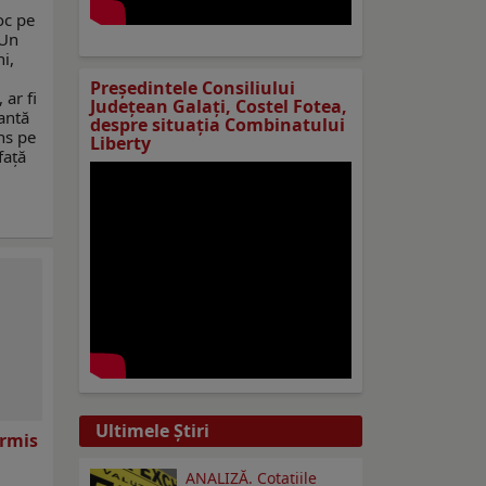
oc pe
 Un
i,
Preşedintele Consiliului
 ar fi
Judeţean Galaţi, Costel Fotea,
antă
despre situaţia Combinatului
ns pe
Liberty
față
Ultimele Ştiri
ermis
ANALIZĂ. Cotațiile