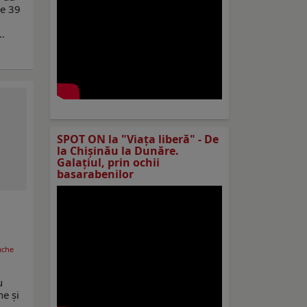
de 39
n…
SPOT ON la "Viaţa liberă" - De
la Chișinău la Dunăre.
Galațiul, prin ochii
basarabenilor
ache
u
ne și