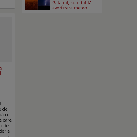
Galațiul, sub dublă
avertizare meteo
a
d
l
e de
pă ce
e care
p de
ier a
t, în