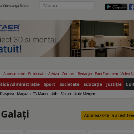
ila Constanţa Tulcea
i
Abonamente
Publicitate
Arhiva
Contact
Redacția
Bani Europeni
Video 
itică Administrație
Sport
Societate
Educație
Justiție
Cul
Diaspora
Magazin
TV Mania
Utile
Sfaturi
Unde Mergem
 Galaţi
Abonează-te la acest fe