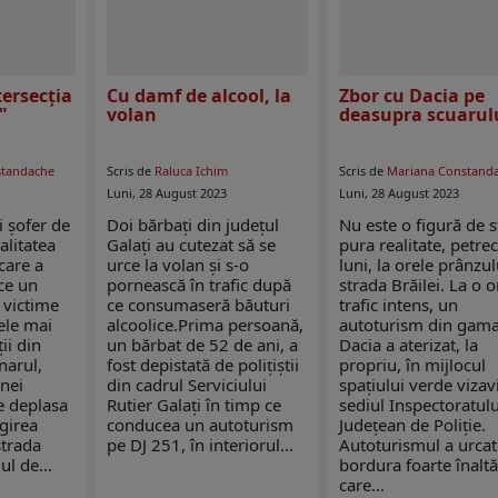
tersecția
Cu damf de alcool, la
Zbor cu Dacia pe
"
volan
deasupra scuarul
standache
Scris de
Raluca Ichim
Scris de
Mariana Constand
Luni, 28 August 2023
Luni, 28 August 2023
i șofer de
Doi bărbați din județul
Nu este o figură de st
alitatea
Galați au cutezat să se
pura realitate, petre
care a
urce la volan și s-o
luni, la orele prânzul
ce un
pornească în trafic după
strada Brăilei. La o 
 victime
ce consumaseră băuturi
trafic intens, un
ele mai
alcoolice.Prima persoană,
autoturism din gam
ii din
un bărbat de 52 de ani, a
Dacia a aterizat, la
narul,
fost depistată de polițiștii
propriu, în mijlocul
unei
din cadrul Serviciului
spațiului verde vizav
e deplasa
Rutier Galați în timp ce
sediul Inspectoratulu
girea
conducea un autoturism
Județean de Poliție.
strada
pe DJ 251, în interiorul…
Autoturismul a urcat
lul de…
bordura foarte înalt
care…