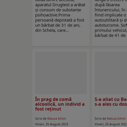
aparatul Drugtest a arătat
după lăsarea
și consum de substanțe
întunericului, în
psihoactive.Prima
fiind implicate o
persoană depistată a fost
autoutilitară și 
un bărbat de 31 de ani,
autoturisme. Șof
din Schela, care…
primului vehicul
bărbat de 41 de 
În prag de comă
S-a aliat cu B
alcoolică, un individ a
s-a ales cu do
fost reţinut
Scris de
Raluca Ichim
Scris de
Raluca Ichim
Vineri, 25 August 2023
Vineri, 25 August 202