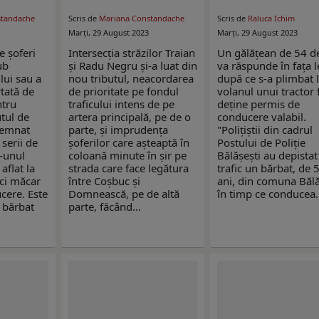
standache
Scris de
Mariana Constandache
Scris de
Raluca Ichim
Marți, 29 August 2023
Marți, 29 August 2023
e șoferi
Intersecția străzilor Traian
Un gălățean de 54 d
ub
și Radu Negru și-a luat din
va răspunde în fața l
lui sau a
nou tributul, neacordarea
după ce s-a plimbat 
rtată de
de prioritate pe fondul
volanul unui tractor 
ntru
traficului intens de pe
deține permis de
tul de
artera principală, pe de o
conducere valabil.
semnat
parte, și imprudența
"Polițiștii din cadrul
serii de
șoferilor care așteaptă în
Postului de Poliție
r-unul
coloană minute în șir pe
Bălășești au depistat
 aflat la
strada care face legătura
trafic un bărbat, de 
ci măcar
între Coșbuc și
ani, din comuna Bălă
cere. Este
Domnească, pe de altă
în timp ce conducea
 bărbat
parte, făcând…