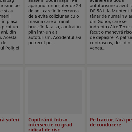
 bărbați
aflate în două mașini i-a
avarierea a două
urisme pe
aparținut unui șofer de 24
autoturisme a avut l
e și au
de ani, care în încercarea
DE 581, la Munteni.
amenii
de a evita coliziunea cu o
tânăr de numai 19 an
, în plasa
mașină care a frânat
din Gohor, care se
a picat un
brusc în fața sa, a intrat în
îndrepta către Tecuci,
ani, din
plin într-un alt
făcut o manevră risc
i. Acesta
autoturism. Accidentul s-a
de depășire. A pătru
t de
petrecut pe…
contrasens, deși din 
ul Poliției
venea…
ră șoferi
Copil rănit într-o
Pe tractor, fără p
intersecție cu grad
de conducere
ridicat de risc