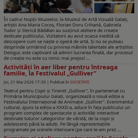
În cadrul Nopții Muzeelor, la Muzeul de Artă Vizuală Galați,
artiștii Ana Maria Cocoș, Florian Doru Crihană, Gabriela
Tudor şi Sterică Bădălan au susţinut ateliere de creație
dedicate publicului. Vizitatorii au avut ocazia inedită să
descopere cum se naşte o operă de artă. Şi nu se puteau
desprinde urmărind cu privirea mâinile talentate ale artiştilor.
Desigur, este captivant să admiri lucrarea finală, dar procesul
de creaţie nu este cu nimic mai prejos! ...
Activități în aer liber pentru întreaga
familie, la Festivalul „Gulliver”
Joi, 21 Mai 2026 17:30 |
Publicat în
SOCIETATE
Teatrul pentru Copii și Tineret „Gulliver”, în parteneriat cu
Primăria Municipiului Galați, organizează o nouă ediție a
Festivalului Internațional de Animație „Gulliver”. Evenimentul
cultural, ajuns la ediția a XXXII-a, aduce în fața publicului un
program complex de spectacole și activități interactive
destinate tuturor categoriilor de vârstă, de la copii și
adolescenți până la adulți. Pe lângă reprezentațiile
programate pe scenele interioare (pe care le-am prez ...