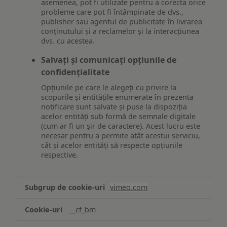
asemenea, pot fi utilizate pentru a corecta orice
probleme care pot fi întâmpinate de dvs.,
publisher sau agentul de publicitate în livrarea
conținutului și a reclamelor și la interacțiunea
dvs. cu acestea.
Salvați și comunicați opțiunile de
confidențialitate
Opțiunile pe care le alegeți cu privire la
scopurile și entitățile enumerate în prezenta
notificare sunt salvate și puse la dispoziția
acelor entități sub formă de semnale digitale
(cum ar fi un șir de caractere). Acest lucru este
necesar pentru a permite atât acestui serviciu,
cât și acelor entități să respecte opțiunile
respective.
Asigurarea
vimeo.com
funcționalităților
website-
__cf_bm
ului