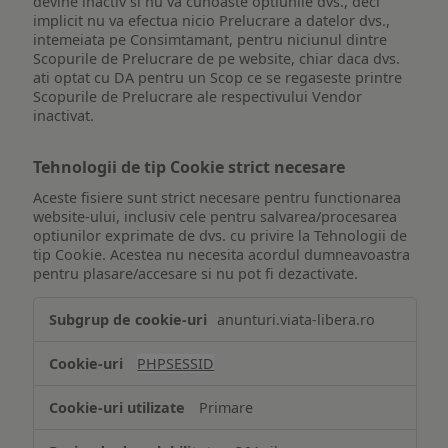
devine inactiv si nu va cunoaste optiunile dvs., deci
implicit nu va efectua nicio Prelucrare a datelor dvs.,
intemeiata pe Consimtamant, pentru niciunul dintre
Scopurile de Prelucrare de pe website, chiar daca dvs.
ati optat cu DA pentru un Scop ce se regaseste printre
Scopurile de Prelucrare ale respectivului Vendor
inactivat.
Tehnologii de tip Cookie strict necesare
Aceste fisiere sunt strict necesare pentru functionarea
website-ului, inclusiv cele pentru salvarea/procesarea
optiunilor exprimate de dvs. cu privire la Tehnologii de
tip Cookie. Acestea nu necesita acordul dumneavoastra
pentru plasare/accesare si nu pot fi dezactivate.
Tehnologii
anunturi.viata-libera.ro
de
tip
PHPSESSID
Cookie
strict
Primare
necesare