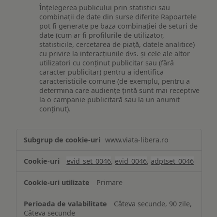
Înțelegerea publicului prin statistici sau
combinații de date din surse diferite Rapoartele
pot fi generate pe baza combinației de seturi de
date (cum ar fi profilurile de utilizator,
statisticile, cercetarea de piață, datele analitice)
cu privire la interacțiunile dvs. și cele ale altor
utilizatori cu conținut publicitar sau (fără
caracter publicitar) pentru a identifica
caracteristicile comune (de exemplu, pentru a
determina care audiențe țintă sunt mai receptive
la o campanie publicitară sau la un anumit
conținut).
Măsurare
www.viata-libera.ro
și
analiză
evid_set_0046
,
evid_0046
,
adptset_0046
Primare
Câteva secunde, 90 zile,
Câteva secunde