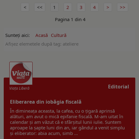
1
2
3
4
Pagina 1 din 4
Sunteți aici:
Acasă
Cultură
Afişez elemetele după tag: ateliere
Editorial
Viaţa Liberă
Eliberarea din iobăgia fiscală
În dimineața aceasta, la cafea, cu o țigară aprinsă
alături, am avut o mică epifanie fiscală. M-am uitat în
calendar și am văzut că e sfârșitul lunii iulie. Suntem
aproape la șapte luni din an, iar gândul a venit simplu
și eliberator: abia acum, simb ...