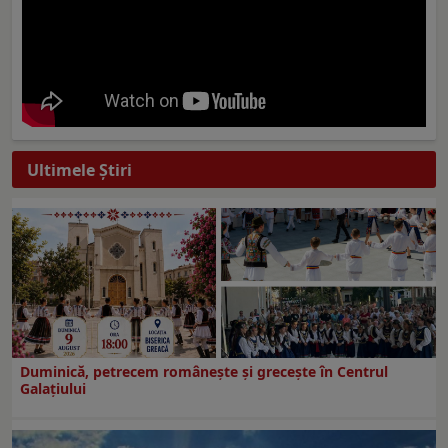
Ultimele Ştiri
Duminică, petrecem româneşte şi greceşte în Centrul
Galaţiului