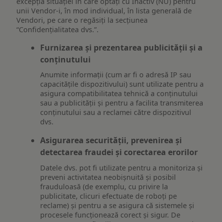
excepția situației în care optați cu Inactiv (NU) pentru
unii Vendor-i, în mod individual, în lista generală de
Vendori, pe care o regăsiți la secțiunea
“Confidențialitatea dvs.”.
Furnizarea și prezentarea publicității și a
conținutului
Anumite informații (cum ar fi o adresă IP sau
capacitățile dispozitivului) sunt utilizate pentru a
asigura compatibilitatea tehnică a conținutului
sau a publicității și pentru a facilita transmiterea
conținutului sau a reclamei către dispozitivul
dvs.
Asigurarea securității, prevenirea și
detectarea fraudei și corectarea erorilor
Datele dvs. pot fi utilizate pentru a monitoriza și
preveni activitatea neobișnuită și posibil
frauduloasă (de exemplu, cu privire la
publicitate, clicuri efectuate de roboți pe
reclame) și pentru a se asigura că sistemele și
procesele funcționează corect și sigur. De