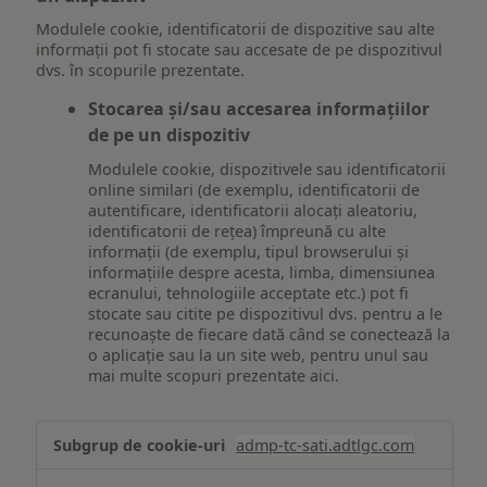
Modulele cookie, identificatorii de dispozitive sau alte
informații pot fi stocate sau accesate de pe dispozitivul
dvs. în scopurile prezentate.
Stocarea și/sau accesarea informațiilor
de pe un dispozitiv
Modulele cookie, dispozitivele sau identificatorii
online similari (de exemplu, identificatorii de
autentificare, identificatorii alocați aleatoriu,
identificatorii de rețea) împreună cu alte
informații (de exemplu, tipul browserului și
informațiile despre acesta, limba, dimensiunea
ecranului, tehnologiile acceptate etc.) pot fi
stocate sau citite pe dispozitivul dvs. pentru a le
recunoaște de fiecare dată când se conectează la
o aplicație sau la un site web, pentru unul sau
mai multe scopuri prezentate aici.
Stocarea
admp-tc-sati.adtlgc.com
și/sau
accesarea