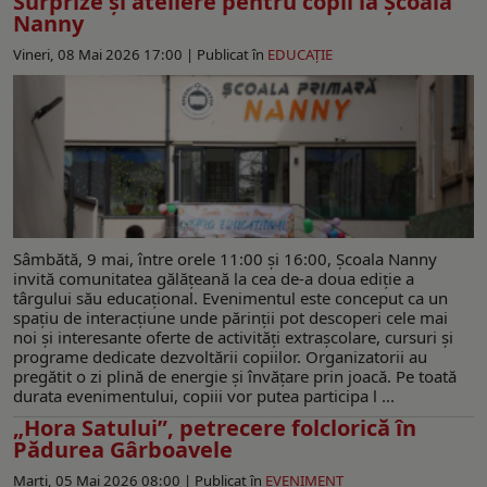
Surprize și ateliere pentru copii la Școala
Nanny
Vineri, 08 Mai 2026 17:00 |
Publicat în
EDUCAŢIE
Sâmbătă, 9 mai, între orele 11:00 și 16:00, Școala Nanny
invită comunitatea gălățeană la cea de-a doua ediție a
târgului său educațional. Evenimentul este conceput ca un
spațiu de interacțiune unde părinții pot descoperi cele mai
noi și interesante oferte de activități extrașcolare, cursuri și
programe dedicate dezvoltării copiilor. Organizatorii au
pregătit o zi plină de energie și învățare prin joacă. Pe toată
durata evenimentului, copiii vor putea participa l ...
„Hora Satului”, petrecere folclorică în
Pădurea Gârboavele
Marți, 05 Mai 2026 08:00 |
Publicat în
EVENIMENT