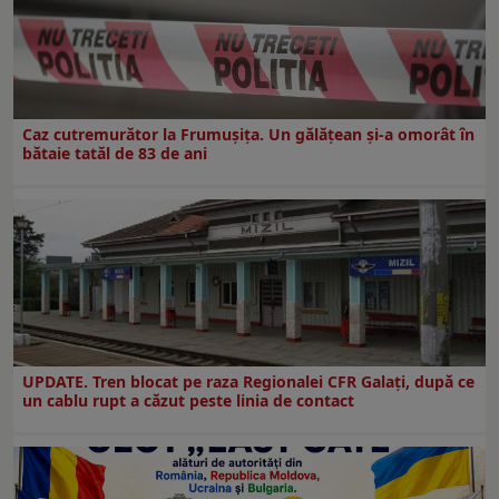
Caz cutremurător la Frumușița. Un gălățean și-a omorât în
bătaie tatăl de 83 de ani
UPDATE. Tren blocat pe raza Regionalei CFR Galați, după ce
un cablu rupt a căzut peste linia de contact