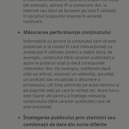
(de exemplu, adresa IP a conexiunii dvs. la
internet sau tipul de browser pe care îl utilizați)
în sprijinul scopurilor expuse în această
notificare.
Măsurarea performanței conținutului
Informațiile cu privire la conținutul care vă este
prezentat și la modul în care interacționați cu
acesta pot fi utilizate pentru a stabili dacă, de
exemplu, conținutul (fără caracter publicitar) a
ajuns la publicul vizat și dacă corespunde
intereselor dvs. De exemplu, indiferent dacă
citiți un articol, vizionați un videoclip, ascultați
un podcast sau vizualizați o descriere a
produsului, cât timp petreceți pe acest serviciu și
pe paginile web pe care le vizitați etc. Acest lucru
este foarte util pentru a înțelege relevanța
conținutului (fără caracter publicitar) care vă
este prezentat.
Înțelegerea publicului prin statistici sau
combinații de date din surse diferite