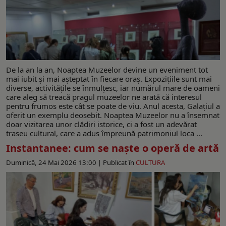
De la an la an, Noaptea Muzeelor devine un eveniment tot
mai iubit și mai așteptat în fiecare oraș. Expozițiile sunt mai
diverse, activitățile se înmulțesc, iar numărul mare de oameni
care aleg să treacă pragul muzeelor ne arată că interesul
pentru frumos este cât se poate de viu. Anul acesta, Galațiul a
oferit un exemplu deosebit. Noaptea Muzeelor nu a însemnat
doar vizitarea unor clădiri istorice, ci a fost un adevărat
traseu cultural, care a adus împreună patrimoniul loca ...
Instantanee: cum se naşte o operă de artă
Duminică, 24 Mai 2026 13:00 |
Publicat în
CULTURA