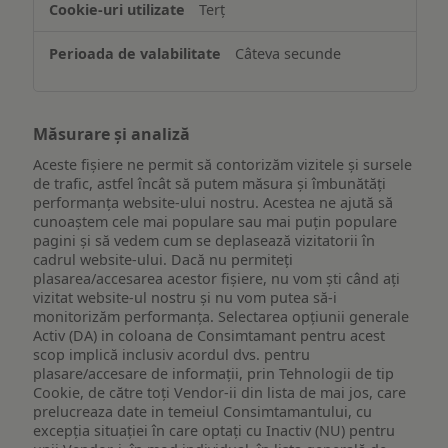
Terț
Câteva secunde
Măsurare și analiză
Aceste fișiere ne permit să contorizăm vizitele și sursele
de trafic, astfel încât să putem măsura și îmbunătăți
performanța website-ului nostru. Acestea ne ajută să
cunoaștem cele mai populare sau mai puțin populare
pagini și să vedem cum se deplasează vizitatorii în
cadrul website-ului. Dacă nu permiteți
plasarea/accesarea acestor fișiere, nu vom ști când ați
vizitat website-ul nostru și nu vom putea să-i
monitorizăm performanța. Selectarea opțiunii generale
Activ (DA) in coloana de Consimtamant pentru acest
scop implică inclusiv acordul dvs. pentru
plasare/accesare de informații, prin Tehnologii de tip
Cookie, de către toți Vendor-ii din lista de mai jos, care
prelucreaza date in temeiul Consimtamantului, cu
excepția situației în care optați cu Inactiv (NU) pentru