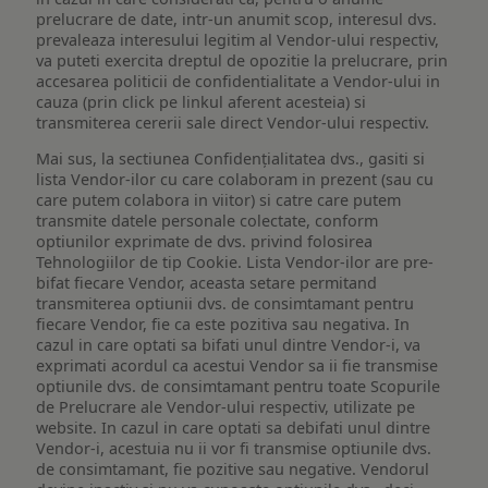
prelucrare de date, intr-un anumit scop, interesul dvs.
prevaleaza interesului legitim al Vendor-ului respectiv,
va puteti exercita dreptul de opozitie la prelucrare, prin
accesarea politicii de confidentialitate a Vendor-ului in
cauza (prin click pe linkul aferent acesteia) si
transmiterea cererii sale direct Vendor-ului respectiv.
Mai sus, la sectiunea Confidențialitatea dvs., gasiti si
lista Vendor-ilor cu care colaboram in prezent (sau cu
care putem colabora in viitor) si catre care putem
transmite datele personale colectate, conform
optiunilor exprimate de dvs. privind folosirea
Tehnologiilor de tip Cookie. Lista Vendor-ilor are pre-
bifat fiecare Vendor, aceasta setare permitand
transmiterea optiunii dvs. de consimtamant pentru
fiecare Vendor, fie ca este pozitiva sau negativa. In
cazul in care optati sa bifati unul dintre Vendor-i, va
exprimati acordul ca acestui Vendor sa ii fie transmise
optiunile dvs. de consimtamant pentru toate Scopurile
de Prelucrare ale Vendor-ului respectiv, utilizate pe
website. In cazul in care optati sa debifati unul dintre
Vendor-i, acestuia nu ii vor fi transmise optiunile dvs.
de consimtamant, fie pozitive sau negative. Vendorul