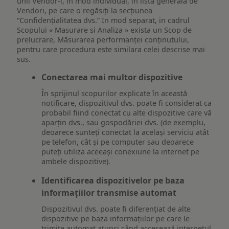
unii Vendor-i, în mod individual, în lista generală de
Vendori, pe care o regăsiți la secțiunea
“Confidențialitatea dvs.” In mod separat, in cadrul
Scopului « Masurare si Analiza » exista un Scop de
prelucrare, Măsurarea performanței conținutului,
pentru care procedura este similara celei descrise mai
sus.
Conectarea mai multor dispozitive
În sprijinul scopurilor explicate în această
notificare, dispozitivul dvs. poate fi considerat ca
probabil fiind conectat cu alte dispozitive care vă
aparțin dvs., sau gospodăriei dvs. (de exemplu,
deoarece sunteți conectat la același serviciu atât
pe telefon, cât și pe computer sau deoarece
puteți utiliza aceeași conexiune la internet pe
ambele dispozitive).
Identificarea dispozitivelor pe baza
informațiilor transmise automat
Dispozitivul dvs. poate fi diferențiat de alte
dispozitive pe baza informațiilor pe care le
trimite automat atunci când accesează internetul