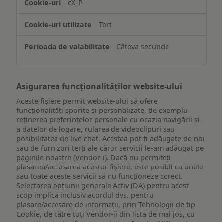
cX_P
informațiilor
de
Terț
pe
un
Câteva secunde
dispozitiv
Asigurarea funcționalităților website-ului
Aceste fișiere permit website-ului să ofere
funcționalități sporite și personalizate, de exemplu
reţinerea preferinţelor personale cu ocazia navigării și
a datelor de logare, rularea de videoclipuri sau
posibilitatea de live chat. Acestea pot fi adăugate de noi
sau de furnizori terți ale căror servicii le-am adăugat pe
paginile noastre (Vendor-i). Dacă nu permiteți
plasarea/accesarea acestor fișiere, este posibil ca unele
sau toate aceste servicii să nu funcționeze corect.
Selectarea opțiunii generale Activ (DA) pentru acest
scop implică inclusiv acordul dvs. pentru
plasare/accesare de informații, prin Tehnologii de tip
Cookie, de către toți Vendor-ii din lista de mai jos, cu