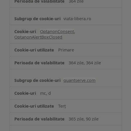
364 zile
viata-libera.ro
OptanonConsent
,
OptanonAlertBoxClosed
Primare
364 zile, 364 zile
quantserve.com
mc, d
Terț
365 zile, 90 zile