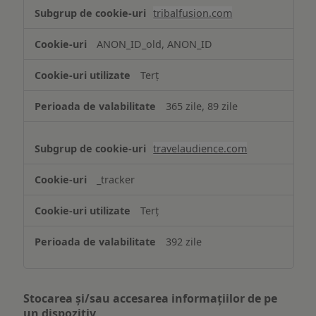
tribalfusion.com
ANON_ID_old, ANON_ID
Terț
365 zile, 89 zile
travelaudience.com
_tracker
Terț
392 zile
Stocarea și/sau accesarea informațiilor de pe
un dispozitiv