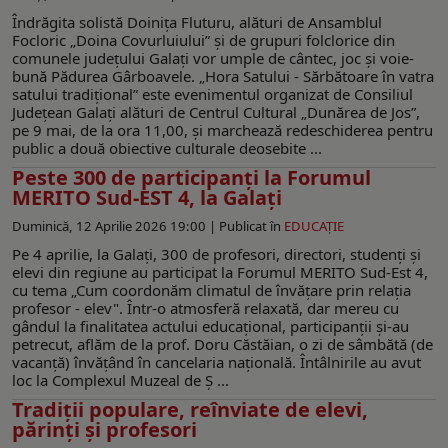
Îndrăgita solistă Doinița Fluturu, alături de Ansamblul
Focloric „Doina Covurluiului” și de grupuri folclorice din
comunele județului Galați vor umple de cântec, joc și voie-
bună Pădurea Gârboavele. „Hora Satului - Sărbătoare în vatra
satului tradițional” este evenimentul organizat de Consiliul
Județean Galați alături de Centrul Cultural „Dunărea de Jos”,
pe 9 mai, de la ora 11,00, și marchează redeschiderea pentru
public a două obiective culturale deosebite ...
Peste 300 de participanţi la Forumul
MERITO Sud-EST 4, la Galaţi
Duminică, 12 Aprilie 2026 19:00 |
Publicat în
EDUCAŢIE
Pe 4 aprilie, la Galaţi, 300 de profesori, directori, studenţi şi
elevi din regiune au participat la Forumul MERITO Sud-Est 4,
cu tema „Cum coordonăm climatul de învățare prin relația
profesor - elev". Într-o atmosferă relaxată, dar mereu cu
gândul la finalitatea actului educaţional, participanţii şi-au
petrecut, aflăm de la prof. Doru Căstăian, o zi de sâmbătă (de
vacanţă) învăţând în cancelaria naţională. Întâlnirile au avut
loc la Complexul Muzeal de Ș ...
Tradiții populare, reînviate de elevi,
părinți și profesori