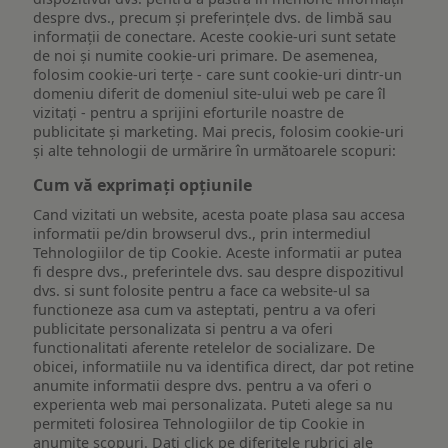
despre dvs., precum și preferințele dvs. de limbă sau
informații de conectare. Aceste cookie-uri sunt setate
de noi și numite cookie-uri primare. De asemenea,
folosim cookie-uri terțe - care sunt cookie-uri dintr-un
domeniu diferit de domeniul site-ului web pe care îl
vizitați - pentru a sprijini eforturile noastre de
publicitate și marketing. Mai precis, folosim cookie-uri
și alte tehnologii de urmărire în următoarele scopuri:
Cum vă exprimați opțiunile
Cand vizitati un website, acesta poate plasa sau accesa
informatii pe/din browserul dvs., prin intermediul
Tehnologiilor de tip Cookie. Aceste informatii ar putea
fi despre dvs., preferintele dvs. sau despre dispozitivul
dvs. si sunt folosite pentru a face ca website-ul sa
functioneze asa cum va asteptati, pentru a va oferi
publicitate personalizata si pentru a va oferi
functionalitati aferente retelelor de socializare. De
obicei, informatiile nu va identifica direct, dar pot retine
anumite informatii despre dvs. pentru a va oferi o
experienta web mai personalizata. Puteti alege sa nu
permiteti folosirea Tehnologiilor de tip Cookie in
anumite scopuri. Dati click pe diferitele rubrici ale