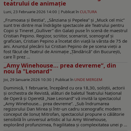
teatrului de animație
Luni, 23 Februarie 2026 14:00 |
Publicat în
CULTURA
„Frumoasa și Bestia”, „Sânziana și Pepelea” și „Muck cel mic”
sunt trei dintre mai îndrăgite spectacole ale Teatrului pentru
Copii și Tineret „Gulliver” din Galați puse în scenă de maestrul
Cristian Pepino. Regizor, scriitor, scenarist, scenograf și
grafician, Cristian Pepino a încetat din viață la vârsta de 75 de
ani. Anunțul plecării lui Cristian Pepino de pe scena vieții a
fost făcut de Teatrul de Animație „Țăndărică” din București,
care îl prez ...
„Amy Winehouse... prea devreme”, din
nou la "Leonard"
Joi, 29 Ianuarie 2026 10:30 |
Publicat în
UNDE MERGEM
Duminică, 1 februarie, începând cu ora 18,30, soliștii, actorii
și orchestra de Revistă, alături de baletul Teatrului Național
de Operă și Operetă „Nae Leonard” vă invită la spectacolul
„Amy Winehouse… prea devreme”. „Sub îndrumarea
regizorului Dan Mirea și într-un cadru scenografic modern
conceput de Ionuț Mitrofan, spectacolul propune o călătorie
sensibilă în universul artistic al lui Amy Winehouse,
explorând profunzimea, fragilitatea și complexitatea unei p ...