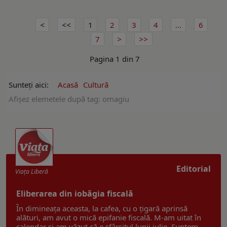
1
2
3
4
...
6
7
Pagina 1 din 7
Sunteți aici:
Acasă
Cultură
Afişez elemetele după tag: omagiu
Editorial
Viaţa Liberă
Eliberarea din iobăgia fiscală
În dimineața aceasta, la cafea, cu o țigară aprinsă
alături, am avut o mică epifanie fiscală. M-am uitat în
calendar și am văzut că e sfârșitul lunii iulie. Suntem