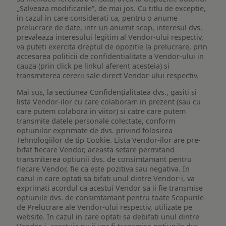
„Salveaza modificarile”, de mai jos. Cu titlu de exceptie,
in cazul in care considerati ca, pentru o anume
prelucrare de date, intr-un anumit scop, interesul dvs.
prevaleaza interesului legitim al Vendor-ului respectiv,
va puteti exercita dreptul de opozitie la prelucrare, prin
accesarea politicii de confidentialitate a Vendor-ului in
cauza (prin click pe linkul aferent acesteia) si
transmiterea cererii sale direct Vendor-ului respectiv.
Mai sus, la sectiunea Confidențialitatea dvs., gasiti si
lista Vendor-ilor cu care colaboram in prezent (sau cu
care putem colabora in viitor) si catre care putem
transmite datele personale colectate, conform
optiunilor exprimate de dvs. privind folosirea
Tehnologiilor de tip Cookie. Lista Vendor-ilor are pre-
bifat fiecare Vendor, aceasta setare permitand
transmiterea optiunii dvs. de consimtamant pentru
fiecare Vendor, fie ca este pozitiva sau negativa. In
cazul in care optati sa bifati unul dintre Vendor-i, va
exprimati acordul ca acestui Vendor sa ii fie transmise
optiunile dvs. de consimtamant pentru toate Scopurile
de Prelucrare ale Vendor-ului respectiv, utilizate pe
website. In cazul in care optati sa debifati unul dintre