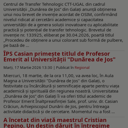
Centrul de Transfer Tehnologic CTT-UGAL din cadrul
Universității „Dunărea de Jos” din Galați anunță obținerea
unui nou brevet de invenție acordat de OSIM, confirmând
nivelul ridicat al cercetării academice și capacitatea
universității de a genera soluții inovatoare cu aplicabilitate
practică și potențial de transfer tehnologic. Brevetul de
invenție nr. 133925, eliberat pe 30.04.2026, poartă titlul
„Procedeu de obținere a unui colorant sub formă de pulbere,
pe bază de ...
ÎPS Casian primeşte titlul de Profesor
Emerit al Universităţii "Dunărea de Jos"
Marți, 17 Martie 2026 13:30 |
Publicat în
Regional
Miercuri, 18 martie, de la ora 11,00, va avea loc, în Aula
Magna a Universităţii "Dunărea de Jos" din Galaţi, o
festivitate cu încărcătură şi semnificaţie aparte pentru viaţa
academică şi spirituală din regiunea noastră. Universitatea
„Dunărea de Jos” din Galați îi va oferi titlul academic de
Profesor Emerit Înaltpreasfinției Sale, prof. univ. dr. Casian
Crăciun, Arhiepiscopul Dunării de Jos, pentru întreaga
activitate didactică și de cercetare. Momentul nu a fost ...
A încetat din viață maestrul Cristian
Pepino. Un destin dăruit în întregime