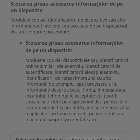
Stocarea și/sau accesarea informațiilor de pe
un dispozitiv
Modulele cookie, identificatorii de dispozitive sau alte
informații pot fi stocate sau accesate de pe dispozitivul
dvs. în scopurile prezentate.
Stocarea și/sau accesarea informațiilor
de pe un dispozitiv
Modulele cookie, dispozitivele sau identificatorii
online similari (de exemplu, identificatorii de
autentificare, identificatorii alocați aleatoriu,
identificatorii de rețea) împreună cu alte
informații (de exemplu, tipul browserului și
informațiile despre acesta, limba, dimensiunea
ecranului, tehnologiile acceptate etc.) pot fi
stocate sau citite pe dispozitivul dvs. pentru a le
recunoaște de fiecare dată când se conectează la
o aplicație sau la un site web, pentru unul sau
mai multe scopuri prezentate aici.
Stocarea
admp-tc-sati.adtlgc.com