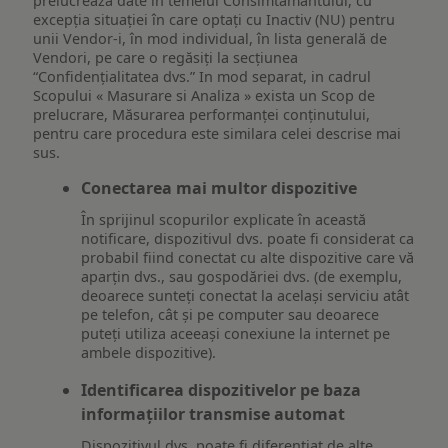
prelucreaza date in temeiul Consimtamantului, cu
excepția situației în care optați cu Inactiv (NU) pentru
unii Vendor-i, în mod individual, în lista generală de
Vendori, pe care o regăsiți la secțiunea
“Confidențialitatea dvs.” In mod separat, in cadrul
Scopului « Masurare si Analiza » exista un Scop de
prelucrare, Măsurarea performanței conținutului,
pentru care procedura este similara celei descrise mai
sus.
Conectarea mai multor dispozitive
În sprijinul scopurilor explicate în această
notificare, dispozitivul dvs. poate fi considerat ca
probabil fiind conectat cu alte dispozitive care vă
aparțin dvs., sau gospodăriei dvs. (de exemplu,
deoarece sunteți conectat la același serviciu atât
pe telefon, cât și pe computer sau deoarece
puteți utiliza aceeași conexiune la internet pe
ambele dispozitive).
Identificarea dispozitivelor pe baza
informațiilor transmise automat
Dispozitivul dvs. poate fi diferențiat de alte