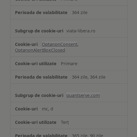
necesare
364 zile
viata-libera.ro
OptanonConsent
,
OptanonAlertBoxClosed
Primare
364 zile, 364 zile
quantserve.com
mc, d
Terț
365 zile, 90 zile