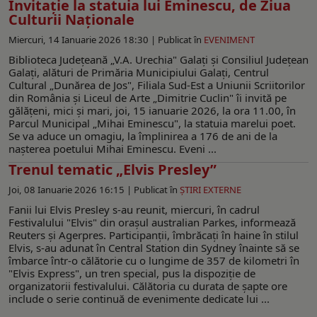
Invitaţie la statuia lui Eminescu, de Ziua
Culturii Naționale
Miercuri, 14 Ianuarie 2026 18:30 |
Publicat în
EVENIMENT
Biblioteca Județeană „V.A. Urechia" Galați și Consiliul Județean
Galați, alături de Primăria Municipiului Galați, Centrul
Cultural „Dunărea de Jos", Filiala Sud-Est a Uniunii Scriitorilor
din România și Liceul de Arte „Dimitrie Cuclin" îi invită pe
gălățeni, mici și mari, joi, 15 ianuarie 2026, la ora 11.00, în
Parcul Municipal „Mihai Eminescu", la statuia marelui poet.
Se va aduce un omagiu, la împlinirea a 176 de ani de la
nașterea poetului Mihai Eminescu. Eveni ...
Trenul tematic „Elvis Presley”
Joi, 08 Ianuarie 2026 16:15 |
Publicat în
ŞTIRI EXTERNE
Fanii lui Elvis Presley s-au reunit, miercuri, în cadrul
Festivalului "Elvis" din orașul australian Parkes, informează
Reuters și Agerpres. Participanții, îmbrăcați în haine în stilul
Elvis, s-au adunat în Central Station din Sydney înainte să se
îmbarce într-o călătorie cu o lungime de 357 de kilometri în
"Elvis Express", un tren special, pus la dispoziție de
organizatorii festivalului. Călătoria cu durata de șapte ore
include o serie continuă de evenimente dedicate lui ...