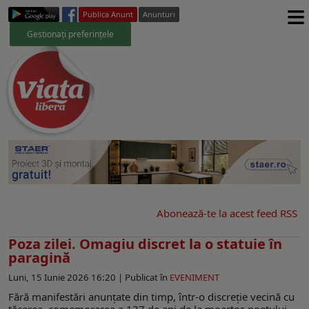
≡
Publica Anunt
Anunturi
Gestionați preferințele
Abonează-te la acest feed RSS
Poza zilei. Omagiu discret la o statuie în
paragină
Luni, 15 Iunie 2026 16:20 |
Publicat în
EVENIMENT
Fără manifestări anunțate din timp, într-o discreție vecină cu
tăcerea, comemorarea a 137 de ani de la moartea poetului