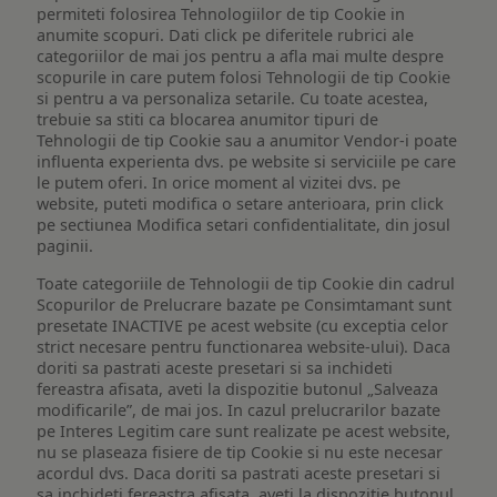
permiteti folosirea Tehnologiilor de tip Cookie in
anumite scopuri. Dati click pe diferitele rubrici ale
categoriilor de mai jos pentru a afla mai multe despre
scopurile in care putem folosi Tehnologii de tip Cookie
si pentru a va personaliza setarile. Cu toate acestea,
trebuie sa stiti ca blocarea anumitor tipuri de
Tehnologii de tip Cookie sau a anumitor Vendor-i poate
influenta experienta dvs. pe website si serviciile pe care
le putem oferi. In orice moment al vizitei dvs. pe
website, puteti modifica o setare anterioara, prin click
pe sectiunea Modifica setari confidentialitate, din josul
paginii.
Toate categoriile de Tehnologii de tip Cookie din cadrul
Scopurilor de Prelucrare bazate pe Consimtamant sunt
presetate INACTIVE pe acest website (cu exceptia celor
strict necesare pentru functionarea website-ului). Daca
doriti sa pastrati aceste presetari si sa inchideti
fereastra afisata, aveti la dispozitie butonul „Salveaza
modificarile”, de mai jos. In cazul prelucrarilor bazate
pe Interes Legitim care sunt realizate pe acest website,
nu se plaseaza fisiere de tip Cookie si nu este necesar
acordul dvs. Daca doriti sa pastrati aceste presetari si
sa inchideti fereastra afisata, aveti la dispozitie butonul