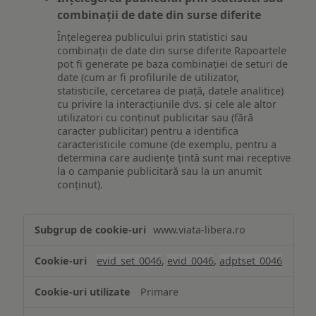
combinații de date din surse diferite
Înțelegerea publicului prin statistici sau
combinații de date din surse diferite Rapoartele
pot fi generate pe baza combinației de seturi de
date (cum ar fi profilurile de utilizator,
statisticile, cercetarea de piață, datele analitice)
cu privire la interacțiunile dvs. și cele ale altor
utilizatori cu conținut publicitar sau (fără
caracter publicitar) pentru a identifica
caracteristicile comune (de exemplu, pentru a
determina care audiențe țintă sunt mai receptive
la o campanie publicitară sau la un anumit
conținut).
Măsurare
www.viata-libera.ro
și
analiză
evid_set_0046
,
evid_0046
,
adptset_0046
Primare