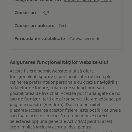
și/sau
accesarea
cX_P
informațiilor
de
Terț
pe
un
Câteva secunde
dispozitiv
Asigurarea funcționalităților website-ului
Aceste fișiere permit website-ului să ofere
funcționalități sporite și personalizate, de exemplu
reţinerea preferinţelor personale cu ocazia navigării și
a datelor de logare, rularea de videoclipuri sau
posibilitatea de live chat. Acestea pot fi adăugate de noi
sau de furnizori terți ale căror servicii le-am adăugat pe
paginile noastre (Vendor-i). Dacă nu permiteți
plasarea/accesarea acestor fișiere, este posibil ca unele
sau toate aceste servicii să nu funcționeze corect.
Selectarea opțiunii generale Activ (DA) pentru acest
scop implică inclusiv acordul dvs. pentru