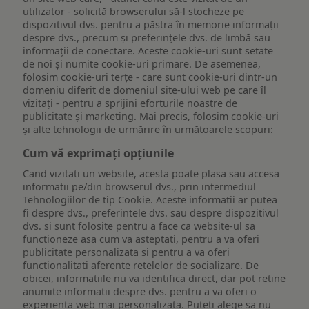
utilizator - solicită browserului să-l stocheze pe
dispozitivul dvs. pentru a păstra în memorie informații
despre dvs., precum și preferințele dvs. de limbă sau
informații de conectare. Aceste cookie-uri sunt setate
de noi și numite cookie-uri primare. De asemenea,
folosim cookie-uri terțe - care sunt cookie-uri dintr-un
domeniu diferit de domeniul site-ului web pe care îl
vizitați - pentru a sprijini eforturile noastre de
publicitate și marketing. Mai precis, folosim cookie-uri
și alte tehnologii de urmărire în următoarele scopuri:
Cum vă exprimați opțiunile
Cand vizitati un website, acesta poate plasa sau accesa
informatii pe/din browserul dvs., prin intermediul
Tehnologiilor de tip Cookie. Aceste informatii ar putea
fi despre dvs., preferintele dvs. sau despre dispozitivul
dvs. si sunt folosite pentru a face ca website-ul sa
functioneze asa cum va asteptati, pentru a va oferi
publicitate personalizata si pentru a va oferi
functionalitati aferente retelelor de socializare. De
obicei, informatiile nu va identifica direct, dar pot retine
anumite informatii despre dvs. pentru a va oferi o
experienta web mai personalizata. Puteti alege sa nu