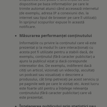
dispozitive pe baza informațiilor pe care le
trimite automat atunci când accesează internetul
(de exemplu, adresa IP a conexiunii dvs. la
internet sau tipul de browser pe care îl utilizați)
în sprijinul scopurilor expuse în această
notificare.
Măsurarea performanței conținutului
Informațiile cu privire la conținutul care vă este
prezentat și la modul în care interacționați cu
acesta pot fi utilizate pentru a stabili dacă, de
exemplu, conținutul (fără caracter publicitar) a
ajuns la publicul vizat și dacă corespunde
intereselor dvs. De exemplu, indiferent dacă
citiți un articol, vizionați un videoclip, ascultați
un podcast sau vizualizați o descriere a
produsului, cât timp petreceți pe acest serviciu și
pe paginile web pe care le vizitați etc. Acest lucru
este foarte util pentru a înțelege relevanța
conținutului (fără caracter publicitar) care vă
este prezentat.
Înțelegerea publicului prin statistici sau