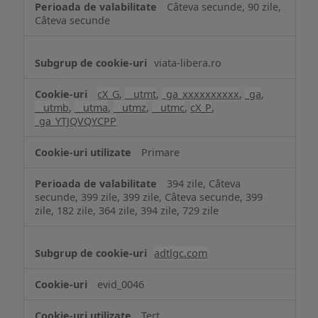
Câteva secunde, 90 zile,
Câteva secunde
viata-libera.ro
cX_G
,
__utmt
,
_ga_xxxxxxxxxx
,
_ga
,
__utmb
,
__utma
,
__utmz
,
__utmc
,
cX_P
,
_ga_YTJQVQYCPP
Primare
394 zile, Câteva
secunde, 399 zile, 399 zile, Câteva secunde, 399
zile, 182 zile, 364 zile, 394 zile, 729 zile
adtlgc.com
evid_0046
Terț