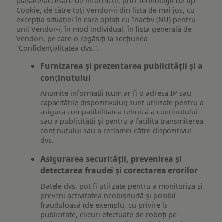
plasare/accesare de informații, prin Tehnologii de tip
Cookie, de către toți Vendor-ii din lista de mai jos, cu
excepția situației în care optați cu Inactiv (NU) pentru
unii Vendor-i, în mod individual, în lista generală de
Vendori, pe care o regăsiți la secțiunea
“Confidențialitatea dvs.”.
Furnizarea și prezentarea publicității și a
conținutului
Anumite informații (cum ar fi o adresă IP sau
capacitățile dispozitivului) sunt utilizate pentru a
asigura compatibilitatea tehnică a conținutului
sau a publicității și pentru a facilita transmiterea
conținutului sau a reclamei către dispozitivul
dvs.
Asigurarea securității, prevenirea și
detectarea fraudei și corectarea erorilor
Datele dvs. pot fi utilizate pentru a monitoriza și
preveni activitatea neobișnuită și posibil
frauduloasă (de exemplu, cu privire la
publicitate, clicuri efectuate de roboți pe