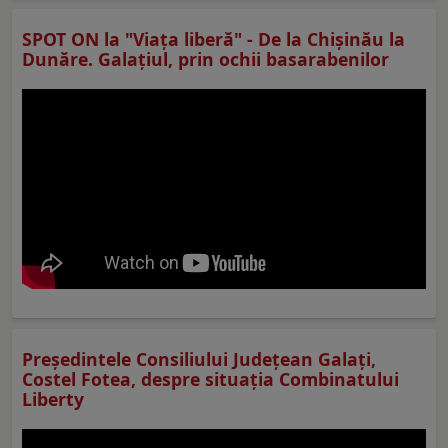
SPOT ON la "Viaţa liberă" - De la Chișinău la
Dunăre. Galațiul, prin ochii basarabenilor
Preşedintele Consiliului Judeţean Galaţi,
Costel Fotea, despre situaţia Combinatului
Liberty