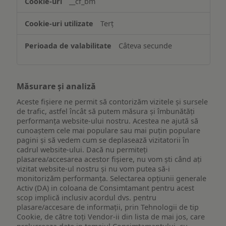
__cf_bm
ului
Terț
Câteva secunde
Măsurare și analiză
Aceste fișiere ne permit să contorizăm vizitele și sursele
de trafic, astfel încât să putem măsura și îmbunătăți
performanța website-ului nostru. Acestea ne ajută să
cunoaștem cele mai populare sau mai puțin populare
pagini și să vedem cum se deplasează vizitatorii în
cadrul website-ului. Dacă nu permiteți
plasarea/accesarea acestor fișiere, nu vom ști când ați
vizitat website-ul nostru și nu vom putea să-i
monitorizăm performanța. Selectarea opțiunii generale
Activ (DA) in coloana de Consimtamant pentru acest
scop implică inclusiv acordul dvs. pentru
plasare/accesare de informații, prin Tehnologii de tip
Cookie, de către toți Vendor-ii din lista de mai jos, care