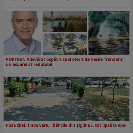
PORTRET. Adevărat ospăț vizual oferit de Vasile Trandafir,
un acuarelist redutabil
Poza zilei. Trece vara… băncile din Ţiglina I, tot lipsă la apel