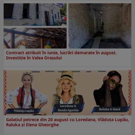
Contract atribuit în iunie, lucrări demarate în august.
Investiţie în Valea Oraşului
Galaţiul petrece din 20 august cu Loredana, Vlăduța Lupău,
Raluka și Elena Gheorghe