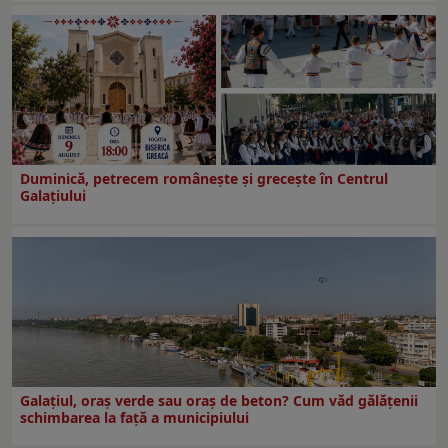
Duminică, petrecem româneşte şi greceşte în Centrul
Galaţiului
Galațiul, oraș verde sau oraș de beton? Cum văd gălățenii
schimbarea la față a municipiului