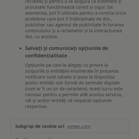
reclame) și pentru a se asigura că sistemele și
procesele funcționează corect și sigur. De
asemenea, pot fi utilizate pentru a corecta orice
probleme care pot fi întâmpinate de dvs.,
publisher sau agentul de publicitate în livrarea
conținutului și a reclamelor și la interacțiunea
dvs. cu acestea.
Salvați și comunicați opțiunile de
confidențialitate
Opțiunile pe care le alegeți cu privire la
scopurile și entitățile enumerate în prezenta
notificare sunt salvate și puse la dispoziția
acelor entități sub formă de semnale digitale
(cum ar fi un șir de caractere). Acest lucru este
necesar pentru a permite atât acestui serviciu,
cât și acelor entități să respecte opțiunile
respective.
Asigurarea
vimeo.com
funcționalităților
website-