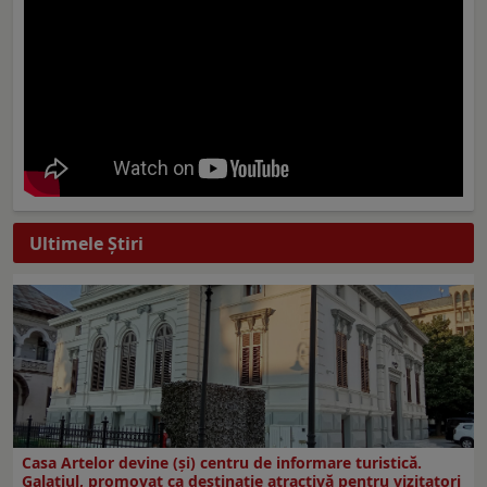
Ultimele Ştiri
Casa Artelor devine (şi) centru de informare turistică.
Galaţiul, promovat ca destinaţie atractivă pentru vizitatori