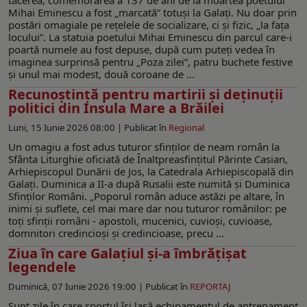
Mihai Eminescu a fost „marcată” totuși la Galați. Nu doar prin
postări omagiale pe rețelele de socializare, ci și fizic, „la fața
locului”. La statuia poetului Mihai Eminescu din parcul care-i
poartă numele au fost depuse, după cum puteți vedea în
imaginea surprinsă pentru „Poza zilei”, patru buchete festive
și unul mai modest, două coroane de ...
Recunoştinţă pentru martirii şi deţinuţii
politici din Insula Mare a Brăilei
Luni, 15 Iunie 2026 08:00 |
Publicat în
Regional
Un omagiu a fost adus tuturor sfinților de neam român la
Sfânta Liturghie oficiată de Înaltpreasfințitul Părinte Casian,
Arhiepiscopul Dunării de Jos, la Catedrala Arhiepiscopală din
Galați. Duminica a II-a după Rusalii este numită şi Duminica
Sfinţilor Români. „Poporul român aduce astăzi pe altare, în
inimi și suflete, cel mai mare dar nou tuturor românilor: pe
toți sfinții români - apostoli, mucenici, cuvioși, cuvioase,
domnitori credincioși și credincioase, precu ...
Ziua în care Galațiul și-a îmbrățișat
legendele
Duminică, 07 Iunie 2026 19:00 |
Publicat în
REPORTAJ
Sunt zile în care sportul își lasă echipamentul de antrenament