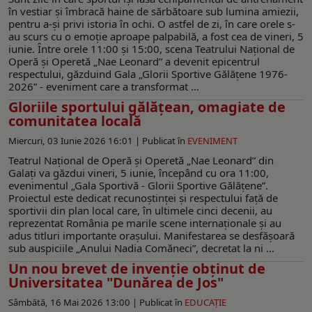
în vestiar și îmbracă haine de sărbătoare sub lumina amiezii,
pentru a-și privi istoria în ochi. O astfel de zi, în care orele s-
au scurs cu o emoție aproape palpabilă, a fost cea de vineri, 5
iunie. Între orele 11:00 și 15:00, scena Teatrului Național de
Operă și Operetă „Nae Leonard” a devenit epicentrul
respectului, găzduind Gala „Glorii Sportive Gălățene 1976-
2026” - eveniment care a transformat ...
Gloriile sportului gălățean, omagiate de
comunitatea locală
Miercuri, 03 Iunie 2026 16:01 |
Publicat în
EVENIMENT
Teatrul Național de Operă și Operetă „Nae Leonard” din
Galați va găzdui vineri, 5 iunie, începând cu ora 11:00,
evenimentul „Gala Sportivă - Glorii Sportive Gălățene”.
Proiectul este dedicat recunoștinței și respectului față de
sportivii din plan local care, în ultimele cinci decenii, au
reprezentat România pe marile scene internaționale și au
adus titluri importante orașului. Manifestarea se desfășoară
sub auspiciile „Anului Nadia Comăneci”, decretat la ni ...
Un nou brevet de invenție obținut de
Universitatea "Dunărea de Jos"
Sâmbătă, 16 Mai 2026 13:00 |
Publicat în
EDUCAŢIE