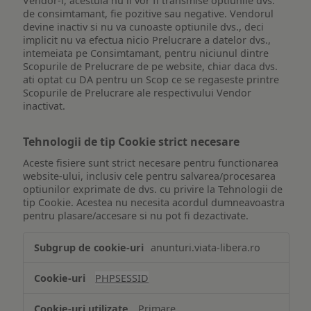
Vendor-i, acestuia nu ii vor fi transmise optiunile dvs.
de consimtamant, fie pozitive sau negative. Vendorul
devine inactiv si nu va cunoaste optiunile dvs., deci
implicit nu va efectua nicio Prelucrare a datelor dvs.,
intemeiata pe Consimtamant, pentru niciunul dintre
Scopurile de Prelucrare de pe website, chiar daca dvs.
ati optat cu DA pentru un Scop ce se regaseste printre
Scopurile de Prelucrare ale respectivului Vendor
inactivat.
Tehnologii de tip Cookie strict necesare
Aceste fisiere sunt strict necesare pentru functionarea
website-ului, inclusiv cele pentru salvarea/procesarea
optiunilor exprimate de dvs. cu privire la Tehnologii de
tip Cookie. Acestea nu necesita acordul dumneavoastra
pentru plasare/accesare si nu pot fi dezactivate.
Tehnologii
anunturi.viata-libera.ro
de
tip
PHPSESSID
Cookie
strict
Primare