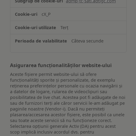
admp-tc-sati.adtlgc.com
și/sau
accesarea
cX_P
informațiilor
de
Terț
pe
un
Câteva secunde
dispozitiv
Asigurarea funcționalităților website-ului
Aceste fișiere permit website-ului să ofere
funcționalități sporite și personalizate, de exemplu
reţinerea preferinţelor personale cu ocazia navigării și
a datelor de logare, rularea de videoclipuri sau
posibilitatea de live chat. Acestea pot fi adăugate de noi
sau de furnizori terți ale căror servicii le-am adăugat pe
paginile noastre (Vendor-i). Dacă nu permiteți
plasarea/accesarea acestor fișiere, este posibil ca unele
sau toate aceste servicii să nu funcționeze corect.
Selectarea opțiunii generale Activ (DA) pentru acest
scop implică inclusiv acordul dvs. pentru