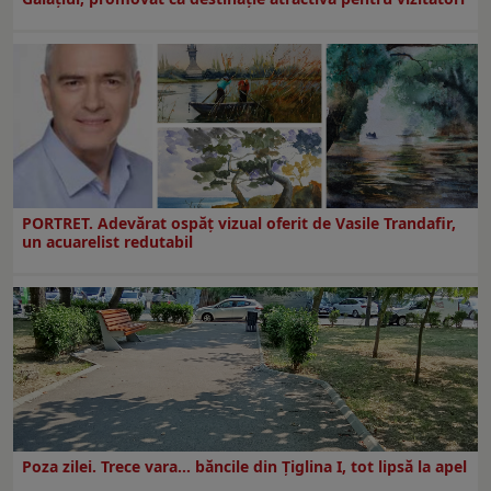
PORTRET. Adevărat ospăț vizual oferit de Vasile Trandafir,
un acuarelist redutabil
Poza zilei. Trece vara… băncile din Ţiglina I, tot lipsă la apel