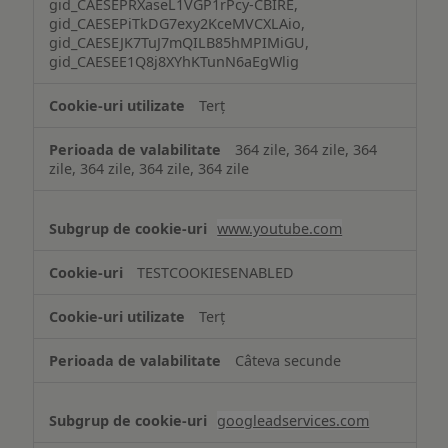
gid_CAESEPRXaseL1VGP1rPcy-CBIRE,
gid_CAESEPiTkDG7exy2KceMVCXLAio,
gid_CAESEJK7TuJ7mQILB85hMPIMiGU,
gid_CAESEE1Q8j8XYhKTunN6aEgWlig
Terț
364 zile, 364 zile, 364
zile, 364 zile, 364 zile, 364 zile
www.youtube.com
TESTCOOKIESENABLED
Terț
Câteva secunde
googleadservices.com