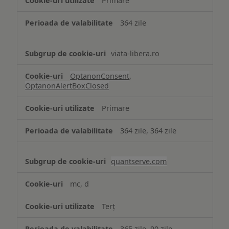
Primare
necesare
364 zile
viata-libera.ro
OptanonConsent
,
OptanonAlertBoxClosed
Primare
364 zile, 364 zile
quantserve.com
mc, d
Terț
365 zile, 90 zile