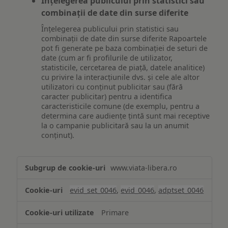
Înțelegerea publicului prin statistici sau
combinații de date din surse diferite
Înțelegerea publicului prin statistici sau
combinații de date din surse diferite Rapoartele
pot fi generate pe baza combinației de seturi de
date (cum ar fi profilurile de utilizator,
statisticile, cercetarea de piață, datele analitice)
cu privire la interacțiunile dvs. și cele ale altor
utilizatori cu conținut publicitar sau (fără
caracter publicitar) pentru a identifica
caracteristicile comune (de exemplu, pentru a
determina care audiențe țintă sunt mai receptive
la o campanie publicitară sau la un anumit
conținut).
Măsurare
www.viata-libera.ro
și
analiză
evid_set_0046
,
evid_0046
,
adptset_0046
Primare