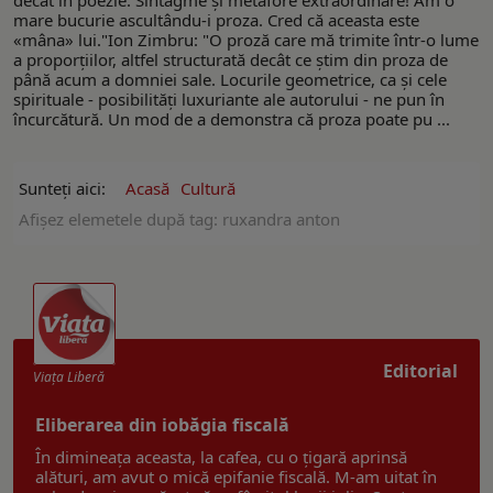
mare bucurie ascultându-i proza. Cred că aceasta este
«mâna» lui."Ion Zimbru: "O proză care mă trimite într-o lume
a proporţiilor, altfel structurată decât ce ştim din proza de
până acum a domniei sale. Locurile geometrice, ca şi cele
spirituale - posibilităţi luxuriante ale autorului - ne pun în
încurcătură. Un mod de a demonstra că proza poate pu ...
Sunteți aici:
Acasă
Cultură
Afişez elemetele după tag: ruxandra anton
Editorial
Viaţa Liberă
Eliberarea din iobăgia fiscală
În dimineața aceasta, la cafea, cu o țigară aprinsă
alături, am avut o mică epifanie fiscală. M-am uitat în