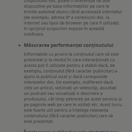
Dispozitivul dvs. poate fi diferențiat de alte
dispozitive pe baza informațiilor pe care le
trimite automat atunci când accesează internetul
(de exemplu, adresa IP a conexiunii dvs. la
internet sau tipul de browser pe care îl utilizați)
în sprijinul scopurilor expuse în această
notificare.
Măsurarea performanței conținutului
Informațiile cu privire la conținutul care vă este
prezentat și la modul în care interacționați cu
acesta pot fi utilizate pentru a stabili dacă, de
exemplu, conținutul (fără caracter publicitar) a
ajuns la publicul vizat și dacă corespunde
intereselor dvs. De exemplu, indiferent dacă
citiți un articol, vizionați un videoclip, ascultați
un podcast sau vizualizați o descriere a
produsului, cât timp petreceți pe acest serviciu și
pe paginile web pe care le vizitați etc. Acest lucru
este foarte util pentru a înțelege relevanța
conținutului (fără caracter publicitar) care vă
este prezentat.