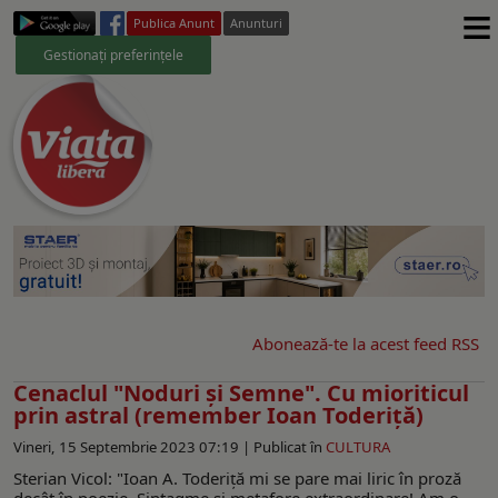
≡
Publica Anunt
Anunturi
Gestionați preferințele
Abonează-te la acest feed RSS
Cenaclul "Noduri şi Semne". Cu mioriticul
prin astral (remember Ioan Toderiță)
Vineri, 15 Septembrie 2023 07:19 |
Publicat în
CULTURA
Sterian Vicol: "Ioan A. Toderiţă mi se pare mai liric în proză
decât în poezie. Sintagme şi metafore extraordinare! Am o