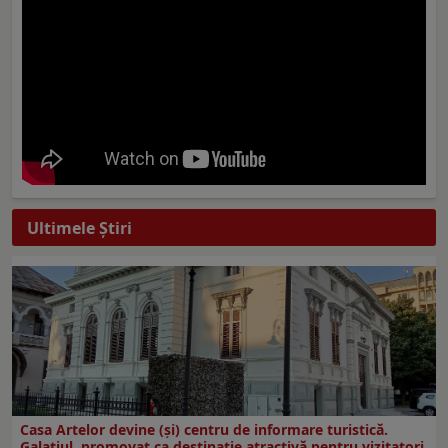
Ultimele Ştiri
Casa Artelor devine (şi) centru de informare turistică.
Galaţiul, promovat ca destinaţie atractivă pentru vizitatori