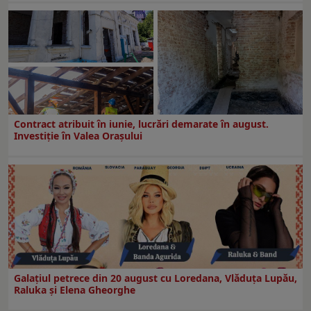
Contract atribuit în iunie, lucrări demarate în august.
Investiţie în Valea Oraşului
Galaţiul petrece din 20 august cu Loredana, Vlăduța Lupău,
Raluka și Elena Gheorghe