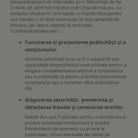
plasare/accesare de informații, prin Tehnologii de tip
Cookie, de către toți Vendor-ii din lista de mai jos, cu
excepția situației în care optați cu Inactiv (NU) pentru
unii Vendor-i, în mod individual, în lista generală de
Vendori, pe care o regăsiți la secțiunea
“Confidențialitatea dvs.”.
Furnizarea și prezentarea publicității și a
conținutului
Anumite informații (cum ar fi o adresă IP sau
capacitățile dispozitivului) sunt utilizate pentru a
asigura compatibilitatea tehnică a conținutului
sau a publicității și pentru a facilita transmiterea
conținutului sau a reclamei către dispozitivul
dvs.
Asigurarea securității, prevenirea și
detectarea fraudei și corectarea erorilor
Datele dvs. pot fi utilizate pentru a monitoriza și
preveni activitatea neobișnuită și posibil
frauduloasă (de exemplu, cu privire la
publicitate, clicuri efectuate de roboți pe