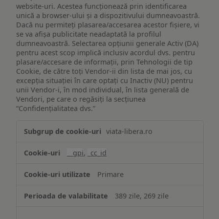
website-uri. Acestea funcționează prin identificarea
unică a browser-ului și a dispozitivului dumneavoastră.
Dacă nu permiteți plasarea/accesarea acestor fișiere, vi
se va afișa publicitate neadaptată la profilul
dumneavoastră. Selectarea opțiunii generale Activ (DA)
pentru acest scop implică inclusiv acordul dvs. pentru
plasare/accesare de informații, prin Tehnologii de tip
Cookie, de către toți Vendor-ii din lista de mai jos, cu
excepția situației în care optați cu Inactiv (NU) pentru
unii Vendor-i, în mod individual, în lista generală de
Vendori, pe care o regăsiți la secțiunea
“Confidențialitatea dvs.”
Publicitate
viata-libera.ro
țintită
(targetată)
__gpi
,
_cc_id
Primare
389 zile, 269 zile