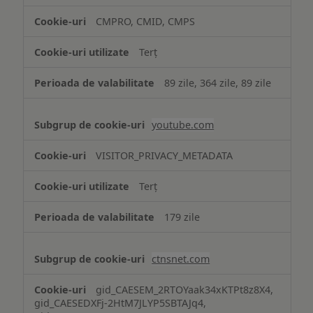
CMPRO, CMID, CMPS
Terț
89 zile, 364 zile, 89 zile
youtube.com
VISITOR_PRIVACY_METADATA
Terț
179 zile
ctnsnet.com
gid_CAESEM_2RTOYaak34xKTPt8z8X4,
gid_CAESEDXFj-2HtM7JLYP5SBTAJq4,