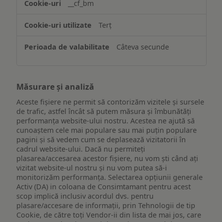
__cf_bm
ului
Terț
Câteva secunde
Măsurare și analiză
Aceste fișiere ne permit să contorizăm vizitele și sursele
de trafic, astfel încât să putem măsura și îmbunătăți
performanța website-ului nostru. Acestea ne ajută să
cunoaștem cele mai populare sau mai puțin populare
pagini și să vedem cum se deplasează vizitatorii în
cadrul website-ului. Dacă nu permiteți
plasarea/accesarea acestor fișiere, nu vom ști când ați
vizitat website-ul nostru și nu vom putea să-i
monitorizăm performanța. Selectarea opțiunii generale
Activ (DA) in coloana de Consimtamant pentru acest
scop implică inclusiv acordul dvs. pentru
plasare/accesare de informații, prin Tehnologii de tip
Cookie, de către toți Vendor-ii din lista de mai jos, care