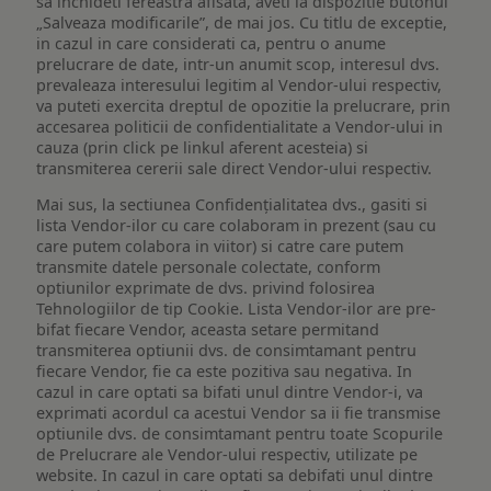
sa inchideti fereastra afisata, aveti la dispozitie butonul
„Salveaza modificarile”, de mai jos. Cu titlu de exceptie,
in cazul in care considerati ca, pentru o anume
prelucrare de date, intr-un anumit scop, interesul dvs.
prevaleaza interesului legitim al Vendor-ului respectiv,
va puteti exercita dreptul de opozitie la prelucrare, prin
accesarea politicii de confidentialitate a Vendor-ului in
cauza (prin click pe linkul aferent acesteia) si
transmiterea cererii sale direct Vendor-ului respectiv.
Mai sus, la sectiunea Confidențialitatea dvs., gasiti si
lista Vendor-ilor cu care colaboram in prezent (sau cu
care putem colabora in viitor) si catre care putem
transmite datele personale colectate, conform
optiunilor exprimate de dvs. privind folosirea
Tehnologiilor de tip Cookie. Lista Vendor-ilor are pre-
bifat fiecare Vendor, aceasta setare permitand
transmiterea optiunii dvs. de consimtamant pentru
fiecare Vendor, fie ca este pozitiva sau negativa. In
cazul in care optati sa bifati unul dintre Vendor-i, va
exprimati acordul ca acestui Vendor sa ii fie transmise
optiunile dvs. de consimtamant pentru toate Scopurile
de Prelucrare ale Vendor-ului respectiv, utilizate pe
website. In cazul in care optati sa debifati unul dintre