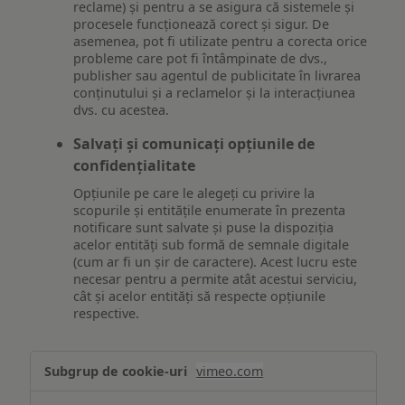
reclame) și pentru a se asigura că sistemele și
procesele funcționează corect și sigur. De
asemenea, pot fi utilizate pentru a corecta orice
probleme care pot fi întâmpinate de dvs.,
publisher sau agentul de publicitate în livrarea
conținutului și a reclamelor și la interacțiunea
dvs. cu acestea.
Salvați și comunicați opțiunile de
confidențialitate
Opțiunile pe care le alegeți cu privire la
scopurile și entitățile enumerate în prezenta
notificare sunt salvate și puse la dispoziția
acelor entități sub formă de semnale digitale
(cum ar fi un șir de caractere). Acest lucru este
necesar pentru a permite atât acestui serviciu,
cât și acelor entități să respecte opțiunile
respective.
Asigurarea
vimeo.com
funcționalităților
website-