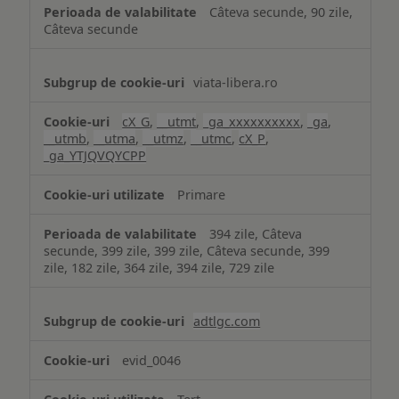
Câteva secunde, 90 zile,
Câteva secunde
viata-libera.ro
cX_G
,
__utmt
,
_ga_xxxxxxxxxx
,
_ga
,
__utmb
,
__utma
,
__utmz
,
__utmc
,
cX_P
,
_ga_YTJQVQYCPP
Primare
394 zile, Câteva
secunde, 399 zile, 399 zile, Câteva secunde, 399
zile, 182 zile, 364 zile, 394 zile, 729 zile
adtlgc.com
evid_0046