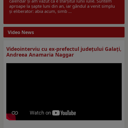
calendar și am văzut că e sfârșitul lunii iulie. Suntem
aproape la șapte luni din an, iar gândul a venit simplu
și eliberator: abia acum, simb ...
Video News
Videointerviu cu ex-prefectul judeţului Galaţi,
Andreea Anamaria Naggar