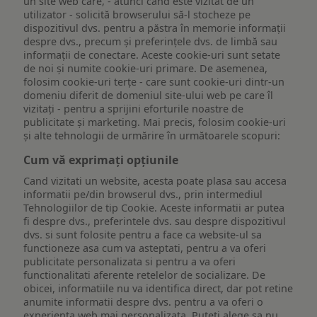
un site web care, - atunci când este vizitat de un
utilizator - solicită browserului să-l stocheze pe
dispozitivul dvs. pentru a păstra în memorie informații
despre dvs., precum și preferințele dvs. de limbă sau
informații de conectare. Aceste cookie-uri sunt setate
de noi și numite cookie-uri primare. De asemenea,
folosim cookie-uri terțe - care sunt cookie-uri dintr-un
domeniu diferit de domeniul site-ului web pe care îl
vizitați - pentru a sprijini eforturile noastre de
publicitate și marketing. Mai precis, folosim cookie-uri
și alte tehnologii de urmărire în următoarele scopuri:
Cum vă exprimați opțiunile
Cand vizitati un website, acesta poate plasa sau accesa
informatii pe/din browserul dvs., prin intermediul
Tehnologiilor de tip Cookie. Aceste informatii ar putea
fi despre dvs., preferintele dvs. sau despre dispozitivul
dvs. si sunt folosite pentru a face ca website-ul sa
functioneze asa cum va asteptati, pentru a va oferi
publicitate personalizata si pentru a va oferi
functionalitati aferente retelelor de socializare. De
obicei, informatiile nu va identifica direct, dar pot retine
anumite informatii despre dvs. pentru a va oferi o
experienta web mai personalizata. Puteti alege sa nu