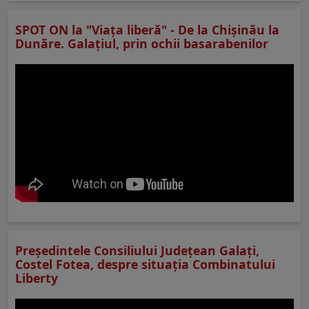
SPOT ON la "Viaţa liberă" - De la Chișinău la
Dunăre. Galațiul, prin ochii basarabenilor
Preşedintele Consiliului Judeţean Galaţi,
Costel Fotea, despre situaţia Combinatului
Liberty