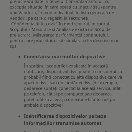
prelucreaza date in temeiul Consimtamantului, cu
excepția situației în care optați cu Inactiv (NU) pentru
unii Vendor-i, în mod individual, în lista generală de
Vendori, pe care o regăsiți la secțiunea
“Confidențialitatea dvs.” In mod separat, in cadrul
Scopului « Masurare si Analiza » exista un Scop de
prelucrare, Măsurarea performanței conținutului,
pentru care procedura este similara celei descrise mai
sus.
Conectarea mai multor dispozitive
În sprijinul scopurilor explicate în această
notificare, dispozitivul dvs. poate fi considerat ca
probabil fiind conectat cu alte dispozitive care vă
aparțin dvs., sau gospodăriei dvs. (de exemplu,
deoarece sunteți conectat la același serviciu atât
pe telefon, cât și pe computer sau deoarece
puteți utiliza aceeași conexiune la internet pe
ambele dispozitive).
Identificarea dispozitivelor pe baza
informațiilor transmise automat