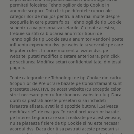
permiteti folosirea Tehnologiilor de tip Cookie in
anumite scopuri. Dati click pe diferitele rubrici ale
categoriilor de mai jos pentru a afla mai multe despre
scopurile in care putem folosi Tehnologii de tip Cookie
si pentru a va personaliza setarile. Cu toate acestea,
trebuie sa stiti ca blocarea anumitor tipuri de
Tehnologii de tip Cookie sau a anumitor Vendor-i poate
influenta experienta dvs. pe website si serviciile pe care
le putem oferi. In orice moment al vizitei dvs. pe
website, puteti modifica o setare anterioara, prin click
pe sectiunea Modifica setari confidentialitate, din josul
paginii.
Toate categoriile de Tehnologii de tip Cookie din cadrul
Scopurilor de Prelucrare bazate pe Consimtamant sunt
presetate INACTIVE pe acest website (cu exceptia celor
strict necesare pentru functionarea website-ului). Daca
doriti sa pastrati aceste presetari si sa inchideti
fereastra afisata, aveti la dispozitie butonul „Salveaza
modificarile”, de mai jos. In cazul prelucrarilor bazate
pe Interes Legitim care sunt realizate pe acest website,
nu se plaseaza fisiere de tip Cookie si nu este necesar
acordul dvs. Daca doriti sa pastrati aceste presetari si