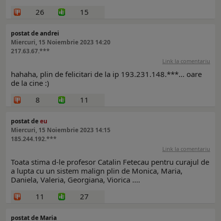
26
15
postat de andrei
Miercuri, 15 Noiembrie 2023 14:20
217.63.67.***
Link la comentariu
hahaha, plin de felicitari de la ip 193.231.148.***... oare
de la cine :)
8
11
postat de
eu
Miercuri, 15 Noiembrie 2023 14:15
185.244.192.***
Link la comentariu
Toata stima d-le profesor Catalin Fetecau pentru curajul de
a lupta cu un sistem malign plin de Monica, Maria,
Daniela, Valeria, Georgiana, Viorica ....
11
27
postat de Maria