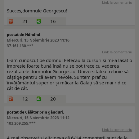
Link la comentariu
Succes,domnule Georgescu!
21
16
postat de Hdhdhd
Miercuri, 15 Noiembrie 2023 11:16
37.161.130.***
Link la comentariu
L-am cunoscut pe domnul Fetecau la cursuri și mi-a lăsat o
impresie foarte bună însă nu se pot trece cu vederea
rezultatele domnului Georgescu. Universitatea trebuie să
câștige pentru că avem nevoie. Suntem praf cu
învățământul superior și măcar la Galați să se mai ridice
cât de cât.
12
20
postat de Călător prin gânduri.
Miercuri, 15 Noiembrie 2023 11:12
103.209.255.***
Link la comentariu
A mai observat și altcineva că 6/14 comentarii sunt de la