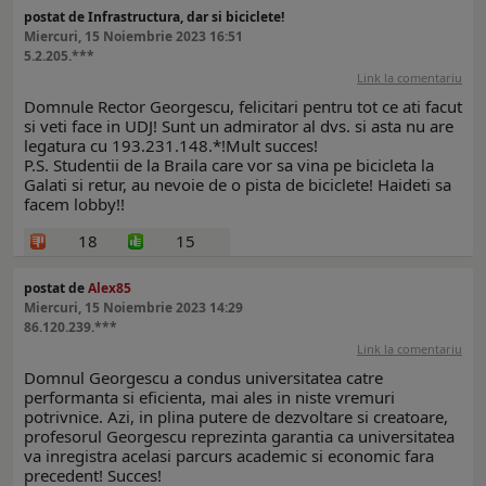
postat de Infrastructura, dar si biciclete!
Miercuri, 15 Noiembrie 2023 16:51
5.2.205.***
Link la comentariu
Domnule Rector Georgescu, felicitari pentru tot ce ati facut
si veti face in UDJ! Sunt un admirator al dvs. si asta nu are
legatura cu 193.231.148.*!Mult succes!
P.S. Studentii de la Braila care vor sa vina pe bicicleta la
Galati si retur, au nevoie de o pista de biciclete! Haideti sa
facem lobby!!
18
15
postat de
Alex85
Miercuri, 15 Noiembrie 2023 14:29
86.120.239.***
Link la comentariu
Domnul Georgescu a condus universitatea catre
performanta si eficienta, mai ales in niste vremuri
potrivnice. Azi, in plina putere de dezvoltare si creatoare,
profesorul Georgescu reprezinta garantia ca universitatea
va inregistra acelasi parcurs academic si economic fara
precedent! Succes!