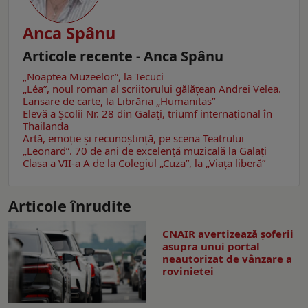
Anca Spânu
Articole recente - Anca Spânu
„Noaptea Muzeelor”, la Tecuci
„Léa”, noul roman al scriitorului gălăţean Andrei Velea.
Lansare de carte, la Librăria „Humanitas”
Elevă a Școlii Nr. 28 din Galați, triumf internațional în
Thailanda
Artă, emoţie şi recunoştinţă, pe scena Teatrului
„Leonard”. 70 de ani de excelență muzicală la Galaţi
Clasa a VII-a A de la Colegiul „Cuza”, la „Viaţa liberă”
Articole înrudite
CNAIR avertizează șoferii
asupra unui portal
neautorizat de vânzare a
rovinietei