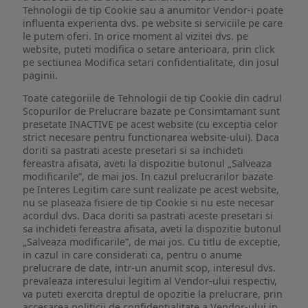
Tehnologii de tip Cookie sau a anumitor Vendor-i poate
influenta experienta dvs. pe website si serviciile pe care
le putem oferi. In orice moment al vizitei dvs. pe
website, puteti modifica o setare anterioara, prin click
pe sectiunea Modifica setari confidentialitate, din josul
paginii.
Toate categoriile de Tehnologii de tip Cookie din cadrul
Scopurilor de Prelucrare bazate pe Consimtamant sunt
presetate INACTIVE pe acest website (cu exceptia celor
strict necesare pentru functionarea website-ului). Daca
doriti sa pastrati aceste presetari si sa inchideti
fereastra afisata, aveti la dispozitie butonul „Salveaza
modificarile”, de mai jos. In cazul prelucrarilor bazate
pe Interes Legitim care sunt realizate pe acest website,
nu se plaseaza fisiere de tip Cookie si nu este necesar
acordul dvs. Daca doriti sa pastrati aceste presetari si
sa inchideti fereastra afisata, aveti la dispozitie butonul
„Salveaza modificarile”, de mai jos. Cu titlu de exceptie,
in cazul in care considerati ca, pentru o anume
prelucrare de date, intr-un anumit scop, interesul dvs.
prevaleaza interesului legitim al Vendor-ului respectiv,
va puteti exercita dreptul de opozitie la prelucrare, prin
accesarea politicii de confidentialitate a Vendor-ului in