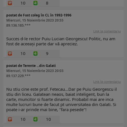
10
8
postat de Fost coleg în CL în 1992-1996
Miercuri, 15 Noiembrie 2023 20:55
89.136.185.***
Link la comentariu
Succes d-le rector Puiu Lucian Georgescu! Politic, nu am
fost de aceeași parte dar vă apreciez.
10
9
postat de Terente ...din Galati
Miercuri, 15 Noiembrie 2023 20:03
89.137.229.***
Link la comentariu
Nu stiu cine este prof. Fetecau...Dar pe Puiu Georgescu il
stiu din liceu. Galatean neaos, baiat inteligent, bun la
carte, muncitor si foarte dinamic. Probabil mai are inca
multe lucruri bune de facut pt universitatea din Galati. Si
poate i-ar prinde mai bine, "fara pesede"!
10
10