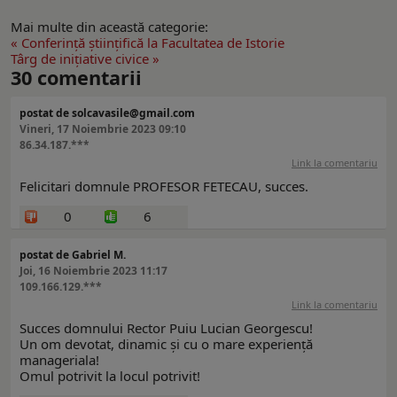
Mai multe din această categorie:
« Conferinţă ştiinţifică la Facultatea de Istorie
Târg de inițiative civice »
30
comentarii
postat de solcavasile@gmail.com
Vineri, 17 Noiembrie 2023 09:10
86.34.187.***
Link la comentariu
Felicitari domnule PROFESOR FETECAU, succes.
0
6
postat de Gabriel M.
Joi, 16 Noiembrie 2023 11:17
109.166.129.***
Link la comentariu
Succes domnului Rector Puiu Lucian Georgescu!
Un om devotat, dinamic și cu o mare experiență
manageriala!
Omul potrivit la locul potrivit!