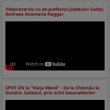
Videointerviu cu ex-prefectul judeţului Galaţi,
Andreea Anamaria Naggar
SPOT ON la "Viaţa liberă" - De la Chișinău la
Dunăre. Galațiul, prin ochii basarabenilor