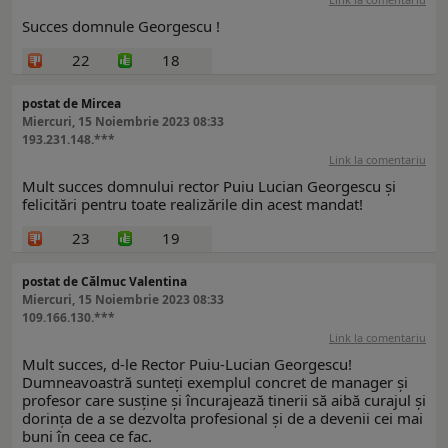
Succes domnule Georgescu !
22
18
postat de Mircea
Miercuri, 15 Noiembrie 2023 08:33
193.231.148.***
Link la comentariu
Mult succes domnului rector Puiu Lucian Georgescu și
felicitări pentru toate realizările din acest mandat!
23
19
postat de Călmuc Valentina
Miercuri, 15 Noiembrie 2023 08:33
109.166.130.***
Link la comentariu
Mult succes, d-le Rector Puiu-Lucian Georgescu!
Dumneavoastră sunteți exemplul concret de manager și
profesor care susține și încurajează tinerii să aibă curajul și
dorința de a se dezvolta profesional și de a devenii cei mai
buni în ceea ce fac.