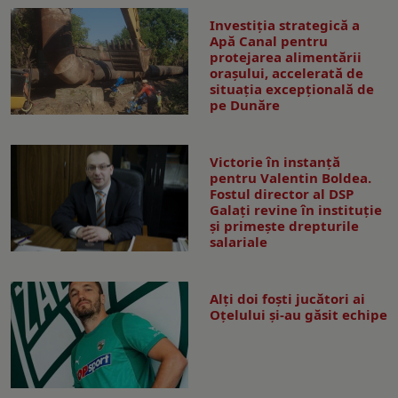
Investiția strategică a
Apă Canal pentru
protejarea alimentării
orașului, accelerată de
situația excepțională de
pe Dunăre
Victorie în instanță
pentru Valentin Boldea.
Fostul director al DSP
Galați revine în instituție
și primește drepturile
salariale
Alți doi foști jucători ai
Oțelului și-au găsit echipe