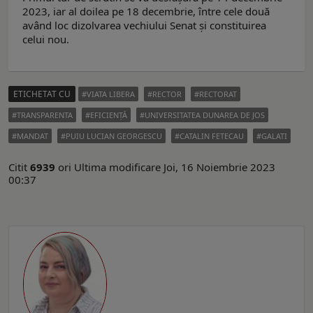
2023, iar al doilea pe 18 decembrie, între cele două
având loc dizolvarea vechiului Senat și constituirea
celui nou.
ETICHETAT CU
VIATA LIBERA
RECTOR
RECTORAT
TRANSPARENTA
EFICIENŢĂ
UNIVERSITATEA DUNAREA DE JOS
MANDAT
PUIU LUCIAN GEORGESCU
CATALIN FETECAU
GALATI
Citit
6939
ori
Ultima modificare Joi, 16 Noiembrie 2023
00:37