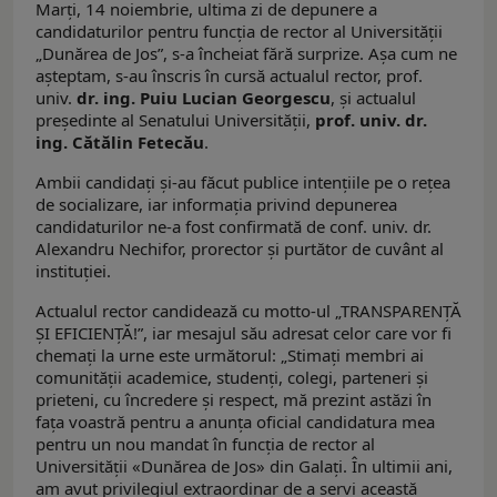
Marți, 14 noiembrie, ultima zi de depunere a
candidaturilor pentru funcția de rector al Universității
„Dunărea de Jos”, s-a încheiat fără surprize. Așa cum ne
așteptam, s-au înscris în cursă actualul rector, prof.
univ.
dr. ing. Puiu Lucian Georgescu
, și actualul
președinte al Senatului Universității,
prof. univ. dr.
ing. Cătălin Fetecău
.
Ambii candidați și-au făcut publice intențiile pe o rețea
de socializare, iar informația privind depunerea
candidaturilor ne-a fost confirmată de conf. univ. dr.
Alexandru Nechifor, prorector și purtător de cuvânt al
instituției.
Actualul rector candidează cu motto-ul „TRANSPARENȚĂ
ȘI EFICIENȚĂ!”, iar mesajul său adresat celor care vor fi
chemați la urne este următorul: „Stimați membri ai
comunității academice, studenți, colegi, parteneri și
prieteni, cu încredere și respect, mă prezint astăzi în
fața voastră pentru a anunța oficial candidatura mea
pentru un nou mandat în funcția de rector al
Universității «Dunărea de Jos» din Galați. În ultimii ani,
am avut privilegiul extraordinar de a servi această