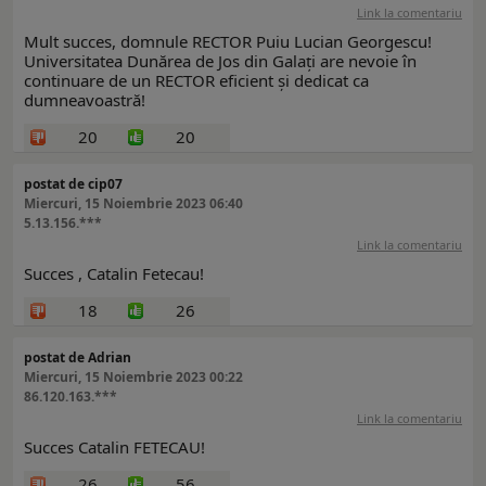
Link la comentariu
Mult succes, domnule RECTOR Puiu Lucian Georgescu!
Universitatea Dunărea de Jos din Galați are nevoie în
continuare de un RECTOR eficient și dedicat ca
dumneavoastră!
20
20
postat de cip07
Miercuri, 15 Noiembrie 2023 06:40
5.13.156.***
Link la comentariu
Succes , Catalin Fetecau!
18
26
postat de Adrian
Miercuri, 15 Noiembrie 2023 00:22
86.120.163.***
Link la comentariu
Succes Catalin FETECAU!
26
56