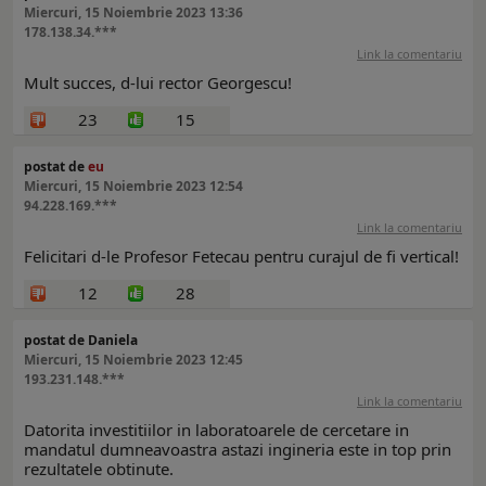
Miercuri, 15 Noiembrie 2023 13:36
178.138.34.***
Link la comentariu
Mult succes, d-lui rector Georgescu!
23
15
postat de
eu
Miercuri, 15 Noiembrie 2023 12:54
94.228.169.***
Link la comentariu
Felicitari d-le Profesor Fetecau pentru curajul de fi vertical!
12
28
postat de Daniela
Miercuri, 15 Noiembrie 2023 12:45
193.231.148.***
Link la comentariu
Datorita investitiilor in laboratoarele de cercetare in
mandatul dumneavoastra astazi ingineria este in top prin
rezultatele obtinute.