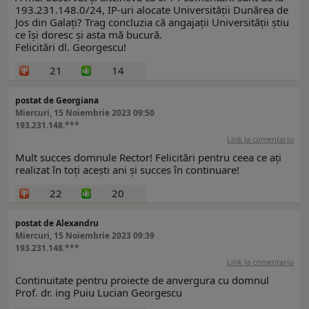
193.231.148.0/24, IP-uri alocate Universității Dunărea de
Jos din Galați? Trag concluzia că angajații Universității știu
ce își doresc și asta mă bucură.
Felicitări dl. Georgescu!
21
14
postat de Georgiana
Miercuri, 15 Noiembrie 2023 09:50
193.231.148.***
Link la comentariu
Mult succes domnule Rector! Felicitări pentru ceea ce ați
realizat în toți acești ani și succes în continuare!
22
20
postat de Alexandru
Miercuri, 15 Noiembrie 2023 09:39
193.231.148.***
Link la comentariu
Continuitate pentru proiecte de anvergura cu domnul
Prof. dr. ing Puiu Lucian Georgescu