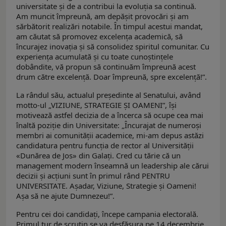
universitate și de a contribui la evoluția sa continuă.
Am muncit împreună, am depășit provocări și am
sărbătorit realizări notabile. În timpul acestui mandat,
am căutat să promovez excelența academică, să
încurajez inovația și să consolidez spiritul comunitar. Cu
experiența acumulată și cu toate cunoștințele
dobândite, vă propun să continuăm împreună acest
drum către excelență. Doar împreună, spre excelență!”.
La rândul său, actualul președinte al Senatului, având
motto-ul „VIZIUNE, STRATEGIE ȘI OAMENI”, își
motivează astfel decizia de a încerca să ocupe cea mai
înaltă poziție din Universitate: „Încurajat de numeroși
membri ai comunității academice, mi-am depus astăzi
candidatura pentru funcția de rector al Universității
«Dunărea de Jos» din Galați. Cred cu tărie că un
management modern înseamnă un leadership ale cărui
decizii și acțiuni sunt în primul rând PENTRU
UNIVERSITATE. Așadar, Viziune, Strategie și Oameni!
Așa să ne ajute Dumnezeu!”.
Pentru cei doi candidați, începe campania electorală.
Primul tur de scrutin se va desfășura pe 14 decembrie