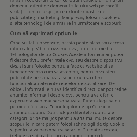
domeniu diferit de domeniul site-ului web pe care îl
vizitați - pentru a sprijini eforturile noastre de
publicitate și marketing. Mai precis, folosim cookie-uri
și alte tehnologii de urmărire în următoarele scopuri:
Cum vă exprimați opțiunile
Cand vizitati un website, acesta poate plasa sau accesa
informatii pe/din browserul dvs., prin intermediul
Tehnologiilor de tip Cookie. Aceste informatii ar putea
fi despre dvs., preferintele dvs. sau despre dispozitivul
dvs. si sunt folosite pentru a face ca website-ul sa
functioneze asa cum va asteptati, pentru a va oferi
publicitate personalizata si pentru a va oferi
functionalitati aferente retelelor de socializare. De
obicei, informatiile nu va identifica direct, dar pot retine
anumite informatii despre dvs. pentru a va oferi o
experienta web mai personalizata. Puteti alege sa nu
permiteti folosirea Tehnologiilor de tip Cookie in
anumite scopuri. Dati click pe diferitele rubrici ale
categoriilor de mai jos pentru a afla mai multe despre
scopurile in care putem folosi Tehnologii de tip Cookie
si pentru a va personaliza setarile. Cu toate acestea,
trebuie sa stiti ca blocarea anumitor tipuri de