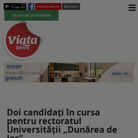
≡
Publica Anunt
Anunturi
Gestionați preferințele
Doi candidați în cursa
pentru rectoratul
Universității „Dunărea de
Jos”