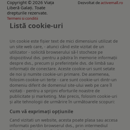
Copyright © 2026 Viaţa
Dezvoltat de
activemall.ro
Liberă Galaţi. Toate
drepturile rezervate.
Termeni si conditii
Listă cookie-uri
Un cookie este fişier text de mici dimensiuni utilizat de
un site web care, - atunci când este vizitat de un
utilizator - solicită browserului să-l stocheze pe
dispozitivul dvs. pentru a păstra în memorie informații
despre dvs., precum și preferințele dvs. de limbă sau
informații de conectare. Aceste cookie-uri sunt setate
de noi și numite cookie-uri primare. De asemenea,
folosim cookie-uri terțe - care sunt cookie-uri dintr-un
domeniu diferit de domeniul site-ului web pe care îl
vizitați - pentru a sprijini eforturile noastre de
publicitate și marketing. Mai precis, folosim cookie-uri
și alte tehnologii de urmărire în următoarele scopuri:
Cum vă exprimați opțiunile
Cand vizitati un website, acesta poate plasa sau accesa
informatii pe/din browserul dvs., prin intermediul