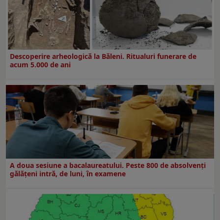
Descoperire arheologică la Băleni. Ritualuri funerare de
acum 5.000 de ani
A doua sesiune a bacalaureatului. Peste 800 de absolvenţi
gălăţeni intră, de luni, în examene