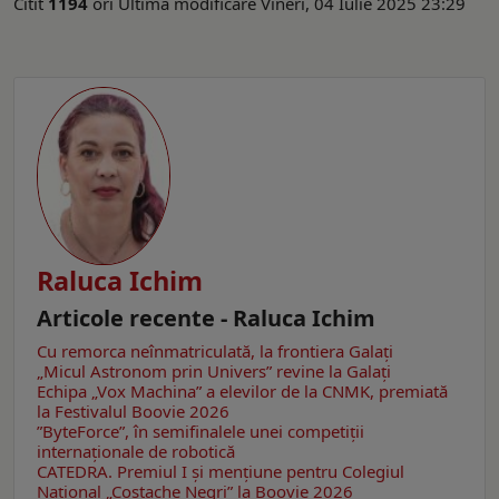
Citit
1194
ori
Ultima modificare Vineri, 04 Iulie 2025 23:29
Raluca Ichim
Articole recente - Raluca Ichim
Cu remorca neînmatriculată, la frontiera Galați
„Micul Astronom prin Univers” revine la Galați
Echipa „Vox Machina” a elevilor de la CNMK, premiată
la Festivalul Boovie 2026
”ByteForce”, în semifinalele unei competiții
internaționale de robotică
CATEDRA. Premiul I și mențiune pentru Colegiul
Național „Costache Negri” la Boovie 2026