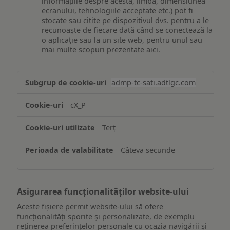
informațiile despre acesta, limba, dimensiunea
ecranului, tehnologiile acceptate etc.) pot fi
stocate sau citite pe dispozitivul dvs. pentru a le
recunoaște de fiecare dată când se conectează la
o aplicație sau la un site web, pentru unul sau
mai multe scopuri prezentate aici.
Stocarea
admp-tc-sati.adtlgc.com
și/sau
accesarea
cX_P
informațiilor
de
Terț
pe
un
Câteva secunde
dispozitiv
Asigurarea funcționalităților website-ului
Aceste fișiere permit website-ului să ofere
funcționalități sporite și personalizate, de exemplu
reţinerea preferinţelor personale cu ocazia navigării și