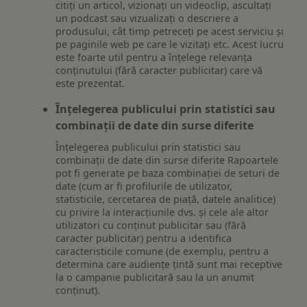
citiți un articol, vizionați un videoclip, ascultați
un podcast sau vizualizați o descriere a
produsului, cât timp petreceți pe acest serviciu și
pe paginile web pe care le vizitați etc. Acest lucru
este foarte util pentru a înțelege relevanța
conținutului (fără caracter publicitar) care vă
este prezentat.
Înțelegerea publicului prin statistici sau
combinații de date din surse diferite
Înțelegerea publicului prin statistici sau
combinații de date din surse diferite Rapoartele
pot fi generate pe baza combinației de seturi de
date (cum ar fi profilurile de utilizator,
statisticile, cercetarea de piață, datele analitice)
cu privire la interacțiunile dvs. și cele ale altor
utilizatori cu conținut publicitar sau (fără
caracter publicitar) pentru a identifica
caracteristicile comune (de exemplu, pentru a
determina care audiențe țintă sunt mai receptive
la o campanie publicitară sau la un anumit
conținut).