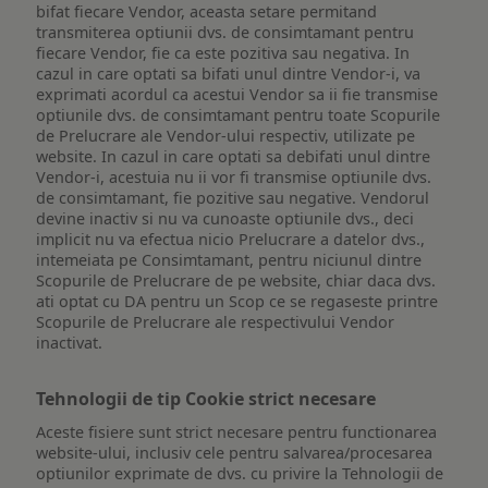
bifat fiecare Vendor, aceasta setare permitand
transmiterea optiunii dvs. de consimtamant pentru
fiecare Vendor, fie ca este pozitiva sau negativa. In
cazul in care optati sa bifati unul dintre Vendor-i, va
exprimati acordul ca acestui Vendor sa ii fie transmise
optiunile dvs. de consimtamant pentru toate Scopurile
de Prelucrare ale Vendor-ului respectiv, utilizate pe
website. In cazul in care optati sa debifati unul dintre
Vendor-i, acestuia nu ii vor fi transmise optiunile dvs.
de consimtamant, fie pozitive sau negative. Vendorul
devine inactiv si nu va cunoaste optiunile dvs., deci
implicit nu va efectua nicio Prelucrare a datelor dvs.,
intemeiata pe Consimtamant, pentru niciunul dintre
Scopurile de Prelucrare de pe website, chiar daca dvs.
ati optat cu DA pentru un Scop ce se regaseste printre
Scopurile de Prelucrare ale respectivului Vendor
inactivat.
Tehnologii de tip Cookie strict necesare
Aceste fisiere sunt strict necesare pentru functionarea
website-ului, inclusiv cele pentru salvarea/procesarea
optiunilor exprimate de dvs. cu privire la Tehnologii de