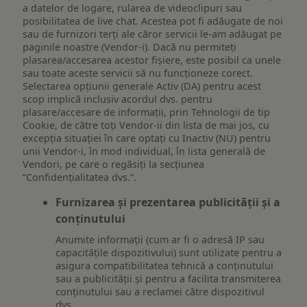
a datelor de logare, rularea de videoclipuri sau
posibilitatea de live chat. Acestea pot fi adăugate de noi
sau de furnizori terți ale căror servicii le-am adăugat pe
paginile noastre (Vendor-i). Dacă nu permiteți
plasarea/accesarea acestor fișiere, este posibil ca unele
sau toate aceste servicii să nu funcționeze corect.
Selectarea opțiunii generale Activ (DA) pentru acest
scop implică inclusiv acordul dvs. pentru
plasare/accesare de informații, prin Tehnologii de tip
Cookie, de către toți Vendor-ii din lista de mai jos, cu
excepția situației în care optați cu Inactiv (NU) pentru
unii Vendor-i, în mod individual, în lista generală de
Vendori, pe care o regăsiți la secțiunea
“Confidențialitatea dvs.”.
Furnizarea și prezentarea publicității și a
conținutului
Anumite informații (cum ar fi o adresă IP sau
capacitățile dispozitivului) sunt utilizate pentru a
asigura compatibilitatea tehnică a conținutului
sau a publicității și pentru a facilita transmiterea
conținutului sau a reclamei către dispozitivul
dvs.