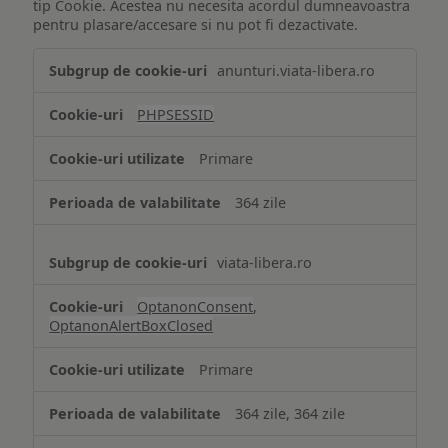
tip Cookie. Acestea nu necesita acordul dumneavoastra
pentru plasare/accesare si nu pot fi dezactivate.
Tehnologii
anunturi.viata-libera.ro
de
tip
PHPSESSID
Cookie
strict
Primare
necesare
364 zile
viata-libera.ro
OptanonConsent
,
OptanonAlertBoxClosed
Primare
364 zile, 364 zile