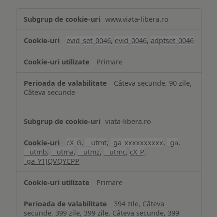
Măsurare
www.viata-libera.ro
și
analiză
evid_set_0046
,
evid_0046
,
adptset_0046
Primare
Câteva secunde, 90 zile,
Câteva secunde
viata-libera.ro
cX_G
,
__utmt
,
_ga_xxxxxxxxxx
,
_ga
,
__utmb
,
__utma
,
__utmz
,
__utmc
,
cX_P
,
_ga_YTJQVQYCPP
Primare
394 zile, Câteva
secunde, 399 zile, 399 zile, Câteva secunde, 399