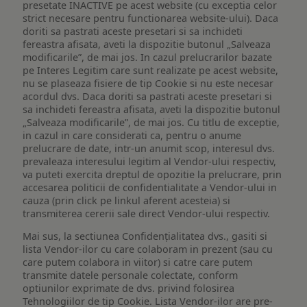
presetate INACTIVE pe acest website (cu exceptia celor
strict necesare pentru functionarea website-ului). Daca
doriti sa pastrati aceste presetari si sa inchideti
fereastra afisata, aveti la dispozitie butonul „Salveaza
modificarile”, de mai jos. In cazul prelucrarilor bazate
pe Interes Legitim care sunt realizate pe acest website,
nu se plaseaza fisiere de tip Cookie si nu este necesar
acordul dvs. Daca doriti sa pastrati aceste presetari si
sa inchideti fereastra afisata, aveti la dispozitie butonul
„Salveaza modificarile”, de mai jos. Cu titlu de exceptie,
in cazul in care considerati ca, pentru o anume
prelucrare de date, intr-un anumit scop, interesul dvs.
prevaleaza interesului legitim al Vendor-ului respectiv,
va puteti exercita dreptul de opozitie la prelucrare, prin
accesarea politicii de confidentialitate a Vendor-ului in
cauza (prin click pe linkul aferent acesteia) si
transmiterea cererii sale direct Vendor-ului respectiv.
Mai sus, la sectiunea Confidențialitatea dvs., gasiti si
lista Vendor-ilor cu care colaboram in prezent (sau cu
care putem colabora in viitor) si catre care putem
transmite datele personale colectate, conform
optiunilor exprimate de dvs. privind folosirea
Tehnologiilor de tip Cookie. Lista Vendor-ilor are pre-