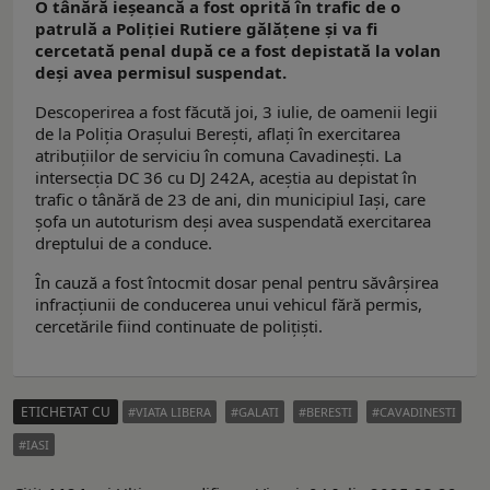
O tânără ieșeancă a fost oprită în trafic de o
patrulă a Poliției Rutiere gălățene și va fi
cercetată penal după ce a fost depistată la volan
deşi avea permisul suspendat.
Descoperirea a fost făcută joi, 3 iulie, de oamenii legii
de la Poliția Orașului Berești, aflaţi în exercitarea
atribuțiilor de serviciu în comuna Cavadinești. La
intersecția DC 36 cu DJ 242A, aceştia au depistat în
trafic o tânără de 23 de ani, din municipiul Iași, care
şofa un autoturism deşi avea suspendată exercitarea
dreptului de a conduce.
În cauză a fost întocmit dosar penal pentru săvârșirea
infracțiunii de conducerea unui vehicul fără permis,
cercetările fiind continuate de polițiști.
ETICHETAT CU
VIATA LIBERA
GALATI
BERESTI
CAVADINESTI
IASI