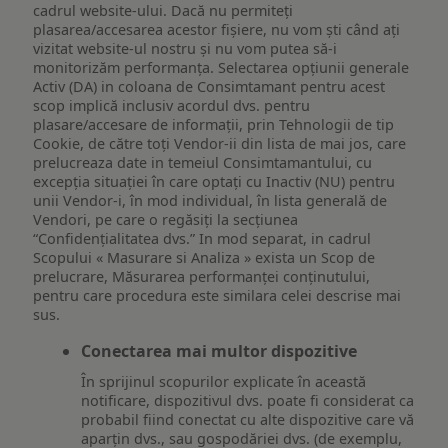
cadrul website-ului. Dacă nu permiteți
plasarea/accesarea acestor fișiere, nu vom ști când ați
vizitat website-ul nostru și nu vom putea să-i
monitorizăm performanța. Selectarea opțiunii generale
Activ (DA) in coloana de Consimtamant pentru acest
scop implică inclusiv acordul dvs. pentru
plasare/accesare de informații, prin Tehnologii de tip
Cookie, de către toți Vendor-ii din lista de mai jos, care
prelucreaza date in temeiul Consimtamantului, cu
excepția situației în care optați cu Inactiv (NU) pentru
unii Vendor-i, în mod individual, în lista generală de
Vendori, pe care o regăsiți la secțiunea
“Confidențialitatea dvs.” In mod separat, in cadrul
Scopului « Masurare si Analiza » exista un Scop de
prelucrare, Măsurarea performanței conținutului,
pentru care procedura este similara celei descrise mai
sus.
Conectarea mai multor dispozitive
În sprijinul scopurilor explicate în această
notificare, dispozitivul dvs. poate fi considerat ca
probabil fiind conectat cu alte dispozitive care vă
aparțin dvs., sau gospodăriei dvs. (de exemplu,