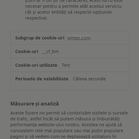
(cum ar fi un șir de caractere). Acest lucru este
necesar pentru a permite atât acestui serviciu,
cât și acelor entități să respecte opțiunile
respective.
Asigurarea
vimeo.com
funcționalităților
website-
__cf_bm
ului
Terț
Câteva secunde
Măsurare și analiză
Aceste fișiere ne permit să contorizăm vizitele și sursele
de trafic, astfel încât să putem măsura și îmbunătăți
performanța website-ului nostru. Acestea ne ajută să
cunoaștem cele mai populare sau mai puțin populare
pagini și să vedem cum se deplasează vizitatorii în