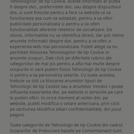
Tehnologiilor de tip Cookie. Aceste informatii ar putea
fi despre dvs., preferintele dvs. sau despre dispozitivul
dvs. si sunt folosite pentru a face ca website-ul sa
functioneze asa cum va asteptati, pentru a va oferi
publicitate personalizata si pentru a va oferi
functionalitati aferente retelelor de socializare. De
obicei, informatiile nu va identifica direct, dar pot retine
anumite informatii despre dvs. pentru a va oferi o
experienta web mai personalizata. Puteti alege sa nu
permiteti folosirea Tehnologiilor de tip Cookie in
anumite scopuri. Dati click pe diferitele rubrici ale
categoriilor de mai jos pentru a afla mai multe despre
scopurile in care putem folosi Tehnologii de tip Cookie
si pentru a va personaliza setarile. Cu toate acestea,
trebuie sa stiti ca blocarea anumitor tipuri de
Tehnologii de tip Cookie sau a anumitor Vendor-i poate
influenta experienta dvs. pe website si serviciile pe care
le putem oferi. In orice moment al vizitei dvs. pe
website, puteti modifica o setare anterioara, prin click
pe sectiunea Modifica setari confidentialitate, din josul
paginii.
Toate categoriile de Tehnologii de tip Cookie din cadrul
Scopurilor de Prelucrare bazate pe Consimtamant sunt