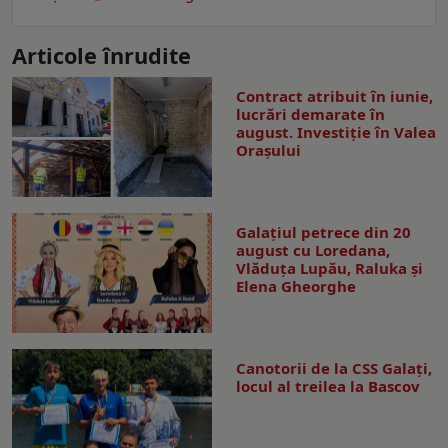
Articole înrudite
Contract atribuit în iunie,
lucrări demarate în
august. Investiţie în Valea
Oraşului
Galaţiul petrece din 20
august cu Loredana,
Vlăduța Lupău, Raluka și
Elena Gheorghe
Canotorii de la CSS Galați,
locul al treilea la Bascov