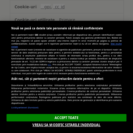
(targetată)
__gpi
,
_cc_id
Primare
Nouă ne pasă ca datele tale personale să rămână confidențiale
389 zile, 269 zile
Noi și partenerii noștri
585
stocăm și/sau accesăm informații pe dispozitivul dvs., precum identificatorii cookie
unici pentru prelucrarea datelor cu caracter personal. Puteți accepta sau gestiona preferințele dvs. făcând clic
mai jos, respectiv vă puteți opune utilizării unui interes legitim în orice moment pe pagina cu politica de
confidențialitate. Aceste alegeri vor fi raportate partenerilor noștri și nu vă vor afecta navigarea.
Mai multe
detalii
turn.com
Noi si partenerii nostri (retelele de socializare si agentiile de publicitate partenere, precum si furnizorii nostri de
servicii de date analitice) prelucram date pentru a permite website-ului sa functioneze, pentru a personaliza
continutul si anunturile publicitare afisate in functie de interesele si/sau profilul dvs., pentru a va oferi
functionalitati aferente retelelor de socializare si pentru a analiza traficul pe website. Beneficiati de drepturile
prevazute de art. 15-22 din GDPR in legatura cu prelucrarea datelor cu caracter personal. Aceste drepturi pot fi
uid
exercitate prin modalitatea indicata
aici
. Prin click pe “ACCEPT TOATE”, acceptati folosirea tuturor Tehnologiilor
de tip Cookie, care implica inclusiv acceptul dvs. cu privire la stocarea/accesarea informatiilor de catre Vendor-ii
cu care colaboram. Prin click pe “VREAU SA MODIFIC SETARILE INDIVIDUAL” puteti schimba preferintele in mod
individual, mai putin cele legate de cookie strict necesare pentru functionarea website-ului.
Terț
Atât noi, cât și partenerii noștri prelucrăm datele pentru a oferi:
Dezvoltarea și îmbunătățirea serviciilor. Utilizarea profilurilor pentru selectarea conținutului personalizat.
Măsurarea performanței reclamelor. Stocarea și/sau accesarea informațiilor de pe un dispozitiv. Utilizarea
179 zile
profilurilor pentru selectarea publicității personalizate. Crearea profilurilor de conținut personalizat. Utilizarea
datelor limitate pentru a selecta conținutul. Crearea profilurilor pentru publicitate personalizată. Măsurarea
performanței conținutului. Înțelegerea publicului prin statistici sau combinații de date din surse diferite.
Utilizarea de date limitate pentru a selecta publicitatea. Date precise de geolocație și identificarea prin scanarea
dispozitivului.
hit.gemius.pl
Listă parteneri (furnizori)
ACCEPT TOATE
Gdynp, Gtest, Gdyn, Gtestem, receive-
VREAU SA MODIFIC SETARILE INDIVIDUAL
cookie-deprecation