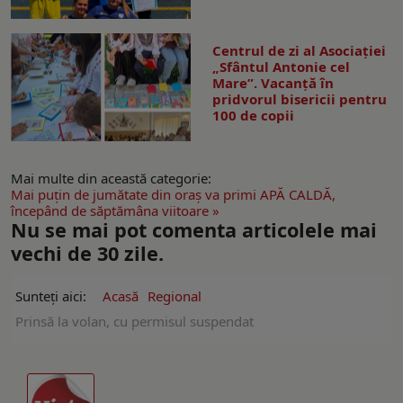
Centrul de zi al Asociației
„Sfântul Antonie cel
Mare”. Vacanță în
pridvorul bisericii pentru
100 de copii
Mai multe din această categorie:
Mai puţin de jumătate din oraş va primi APĂ CALDĂ,
începând de săptămâna viitoare »
Nu se mai pot comenta articolele mai
vechi de 30 zile.
Sunteți aici:
Acasă
Regional
Prinsă la volan, cu permisul suspendat