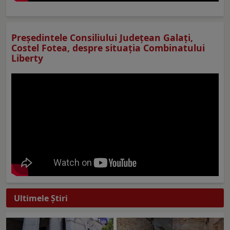
Preşedintele Consiliului Judeţean Galaţi,
Costel Fotea, despre situaţia Combinatului
Liberty
Ultimele Ştiri