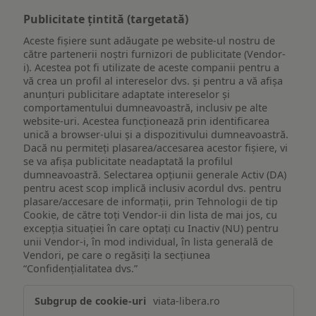
Publicitate țintită (targetată)
Aceste fișiere sunt adăugate pe website-ul nostru de
către partenerii noștri furnizori de publicitate (Vendor-
i). Acestea pot fi utilizate de aceste companii pentru a
vă crea un profil al intereselor dvs. și pentru a vă afișa
anunțuri publicitare adaptate intereselor și
comportamentului dumneavoastră, inclusiv pe alte
website-uri. Acestea funcționează prin identificarea
unică a browser-ului și a dispozitivului dumneavoastră.
Dacă nu permiteți plasarea/accesarea acestor fișiere, vi
se va afișa publicitate neadaptată la profilul
dumneavoastră. Selectarea opțiunii generale Activ (DA)
pentru acest scop implică inclusiv acordul dvs. pentru
plasare/accesare de informații, prin Tehnologii de tip
Cookie, de către toți Vendor-ii din lista de mai jos, cu
excepția situației în care optați cu Inactiv (NU) pentru
unii Vendor-i, în mod individual, în lista generală de
Vendori, pe care o regăsiți la secțiunea
“Confidențialitatea dvs.”
Publicitate
viata-libera.ro
țintită