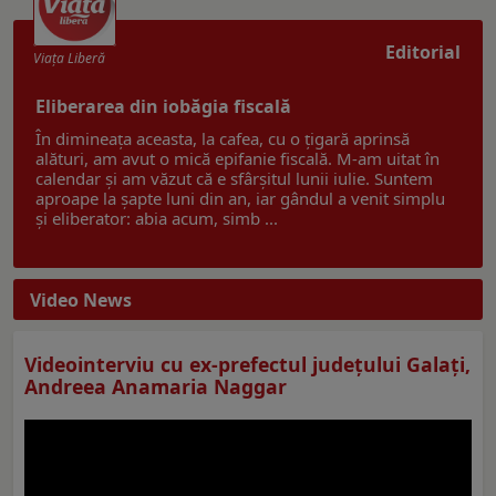
Editorial
Viaţa Liberă
Eliberarea din iobăgia fiscală
În dimineața aceasta, la cafea, cu o țigară aprinsă
alături, am avut o mică epifanie fiscală. M-am uitat în
calendar și am văzut că e sfârșitul lunii iulie. Suntem
aproape la șapte luni din an, iar gândul a venit simplu
și eliberator: abia acum, simb ...
Video News
Videointerviu cu ex-prefectul judeţului Galaţi,
Andreea Anamaria Naggar