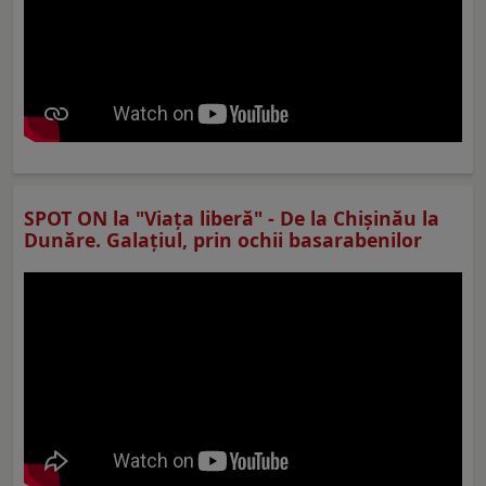
SPOT ON la "Viaţa liberă" - De la Chișinău la
Dunăre. Galațiul, prin ochii basarabenilor