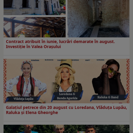
Contract atribuit în iunie, lucrări demarate în august.
Investiţie în Valea Oraşului
Galaţiul petrece din 20 august cu Loredana, Vlăduța Lupău,
Raluka și Elena Gheorghe