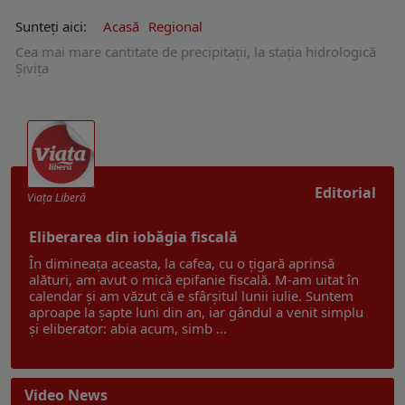
Sunteți aici:
Acasă
Regional
Cea mai mare cantitate de precipitații, la stația hidrologică
Șivița
Editorial
Viaţa Liberă
Eliberarea din iobăgia fiscală
În dimineața aceasta, la cafea, cu o țigară aprinsă
alături, am avut o mică epifanie fiscală. M-am uitat în
calendar și am văzut că e sfârșitul lunii iulie. Suntem
aproape la șapte luni din an, iar gândul a venit simplu
și eliberator: abia acum, simb ...
Video News