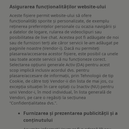
Asigurarea funcționalităților website-ului
Aceste fișiere permit website-ului să ofere
funcționalități sporite și personalizate, de exemplu
reţinerea preferinţelor personale cu ocazia navigării și
a datelor de logare, rularea de videoclipuri sau
posibilitatea de live chat. Acestea pot fi adăugate de noi
sau de furnizori terți ale căror servicii le-am adăugat pe
paginile noastre (Vendor-i). Dacă nu permiteți
plasarea/accesarea acestor fișiere, este posibil ca unele
sau toate aceste servicii să nu funcționeze corect.
Selectarea opțiunii generale Activ (DA) pentru acest
scop implică inclusiv acordul dvs. pentru
plasare/accesare de informații, prin Tehnologii de tip
Cookie, de către toți Vendor-ii din lista de mai jos, cu
excepția situației în care optați cu Inactiv (NU) pentru
unii Vendor-i, în mod individual, în lista generală de
Vendori, pe care o regăsiți la secțiunea
“Confidențialitatea dvs.”.
Furnizarea și prezentarea publicității și a
conținutului