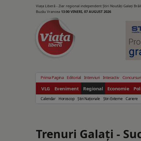
Viața Liberă - Ziar regional independent Știri Noutăți Galaţi Bră
Buzău Vrancea
13:00 VINERI, 07 AUGUST 2026
Prima Pagina
Editorial
Interviuri
Interactiv
Concursur
VLG
Eveniment
Regional
Economie
Pol
Calendar
Horoscop
Ştiri Naţionale
Ştiri Externe
Cariere
Trenuri Galați - S