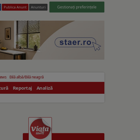
Gestionați preferințele
Publica Anunt
Anunturi
News
Bilă albă/Bilă neagră
tură
Reportaj
Analiză