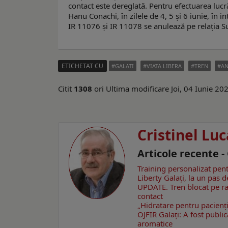
contact este dereglată. Pentru efectuarea lucr
Hanu Conachi, în zilele de 4, 5 și 6 iunie, în i
IR 11076 și IR 11078 se anulează pe relația Su
ETICHETAT CU
GALATI
VIATA LIBERA
TREN
AN
Citit
1308
ori
Ultima modificare Joi, 04 Iunie 20
Cristinel Luc
Articole recente -
Training personalizat pen
Liberty Galați, la un pas d
UPDATE. Tren blocat pe ra
contact
„Hidratare pentru pacienți
OJFIR Galați: A fost public
aromatice