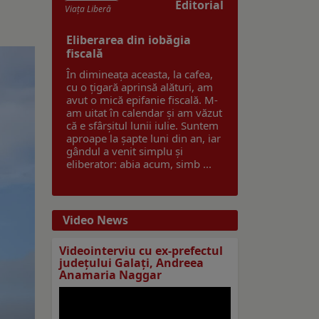
Editorial
Viaţa Liberă
Eliberarea din iobăgia
fiscală
În dimineața aceasta, la cafea,
cu o țigară aprinsă alături, am
avut o mică epifanie fiscală. M-
am uitat în calendar și am văzut
că e sfârșitul lunii iulie. Suntem
aproape la șapte luni din an, iar
gândul a venit simplu și
eliberator: abia acum, simb ...
Video News
Videointerviu cu ex-prefectul
judeţului Galaţi, Andreea
Anamaria Naggar