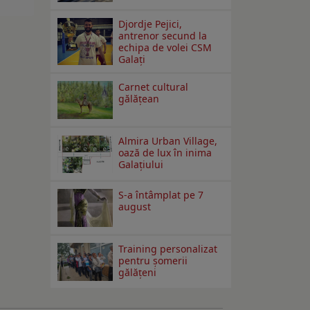
Djordje Pejici,
antrenor secund la
echipa de volei CSM
Galați
Carnet cultural
gălăţean
Almira Urban Village,
oază de lux în inima
Galațiului
S-a întâmplat pe 7
august
Training personalizat
pentru șomerii
gălățeni