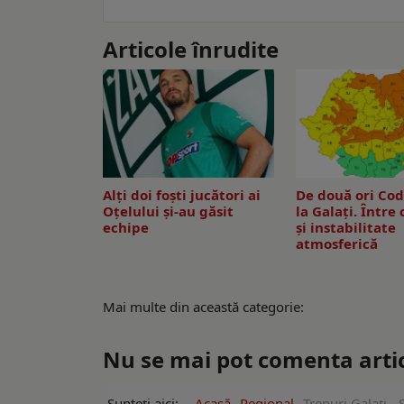
Articole înrudite
Alți doi foști jucători ai
De două ori Co
Oțelului și-au găsit
la Galaţi. Între
echipe
şi instabilitate
atmosferică
Mai multe din această categorie:
Nu se mai pot comenta artico
Sunteți aici:
Acasă
Regional
Trenuri Galați -