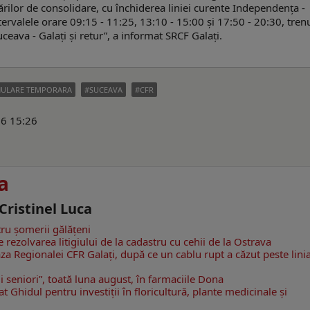
ărilor de consolidare, cu închiderea liniei curente Independența -
ntervalele orare 09:15 - 11:25, 13:10 - 15:00 și 17:50 - 20:30, trenu
ceava - Galați și retur”, a informat SRCF Galați.
ULARE TEMPORARA
SUCEAVA
CFR
26 15:26
a
 Cristinel Luca
tru șomerii gălățeni
e rezolvarea litigiului de la cadastru cu cehii de la Ostrava
za Regionalei CFR Galați, după ce un cablu rupt a căzut peste lini
i seniori”, toată luna august, în farmaciile Dona
at Ghidul pentru investiții în floricultură, plante medicinale și