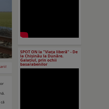
SPOT ON la "Viaţa liberă" - De
la Chișinău la Dunăre.
Galațiul, prin ochii
basarabenilor
rii!
lor
nă.
 că