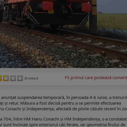
Fii primul care postează comenta
(5 voturi)
a anunțat suspendarea temporară, în perioada 4-6 iunie, a trenuri
ți și retur. Măsura a fost decisă pentru a se permite efectuarea
anu Conachi și Independența, afectată de ploile căzute recent în zo
linia 704, între HM Hanu Conachi și HM Independența, s-a constatat
V sunt înclinați spre exteriorul căii ferate, iar geometria firului de