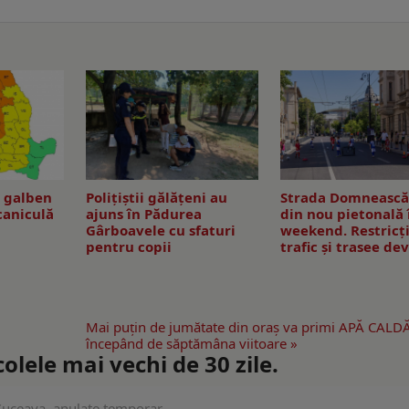
d galben
Polițiștii gălățeni au
Strada Domnească 
 caniculă
ajuns în Pădurea
din nou pietonală 
Gârboavele cu sfaturi
weekend. Restricţi
pentru copii
trafic şi trasee de
Mai puţin de jumătate din oraş va primi APĂ CALDĂ
începând de săptămâna viitoare »
lele mai vechi de 30 zile.
 Suceava, anulate temporar