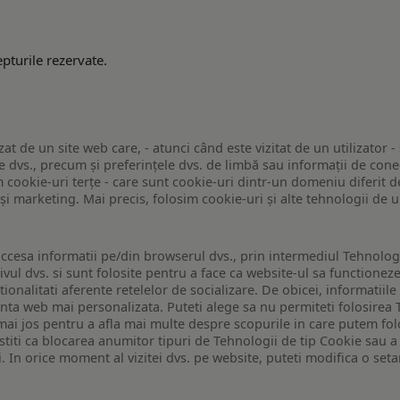
pturile rezervate.
zat de un site web care, - atunci când este vizitat de un utilizator -
 dvs., precum și preferințele dvs. de limbă sau informații de conec
ookie-uri terțe - care sunt cookie-uri dintr-un domeniu diferit de 
e și marketing. Mai precis, folosim cookie-uri și alte tehnologii de
ccesa informatii pe/din browserul dvs., prin intermediul Tehnologii
ivul dvs. si sunt folosite pentru a face ca website-ul sa functionez
tionalitati aferente retelelor de socializare. De obicei, informatiile
enta web mai personalizata. Puteti alege sa nu permiteti folosirea 
de mai jos pentru a afla mai multe despre scopurile in care putem fo
a stiti ca blocarea anumitor tipuri de Tehnologii de tip Cookie sau
i. In orice moment al vizitei dvs. pe website, puteti modifica o set