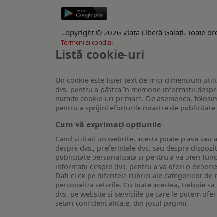
Copyright © 2026 Viaţa Liberă Galaţi. Toate dre
Termeni si conditii
Listă cookie-uri
Un cookie este fişier text de mici dimensiuni utili
dvs. pentru a păstra în memorie informații despre
numite cookie-uri primare. De asemenea, folosim c
pentru a sprijini eforturile noastre de publicitat
Cum vă exprimați opțiunile
Cand vizitati un website, acesta poate plasa sau a
despre dvs., preferintele dvs. sau despre dispozit
publicitate personalizata si pentru a va oferi func
informatii despre dvs. pentru a va oferi o experi
Dati click pe diferitele rubrici ale categoriilor 
personaliza setarile. Cu toate acestea, trebuie s
dvs. pe website si serviciile pe care le putem ofer
setari confidentialitate, din josul paginii.