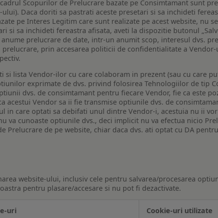
n cadrul Scopurilor de Prelucrare bazate pe Consimtamant sunt pre
lui). Daca doriti sa pastrati aceste presetari si sa inchideti fereas
bazate pe Interes Legitim care sunt realizate pe acest website, nu s
i si sa inchideti fereastra afisata, aveti la dispozitie butonul „Sal
o anume prelucrare de date, intr-un anumit scop, interesul dvs. pre
a prelucrare, prin accesarea politicii de confidentialitate a Vendor-u
pectiv.
iti si lista Vendor-ilor cu care colaboram in prezent (sau cu care p
iunilor exprimate de dvs. privind folosirea Tehnologiilor de tip Co
iunii dvs. de consimtamant pentru fiecare Vendor, fie ca este pozit
 ca acestui Vendor sa ii fie transmise optiunile dvs. de consimtama
ul in care optati sa debifati unul dintre Vendor-i, acestuia nu ii v
nu va cunoaste optiunile dvs., deci implicit nu va efectua nicio Pre
e Prelucrare de pe website, chiar daca dvs. ati optat cu DA pentru
narea website-ului, inclusiv cele pentru salvarea/procesarea optiun
astra pentru plasare/accesare si nu pot fi dezactivate.
e-uri
Cookie-uri utilizate