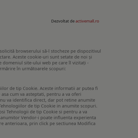
Dezvoltat de
activemall.ro
 solicită browserului să-l stocheze pe dispozitivul
tare. Aceste cookie-uri sunt setate de noi și
domeniul site-ului web pe care îl vizitați -
 urmărire în următoarele scopuri:
lor de tip Cookie. Aceste informatii ar putea fi
e asa cum va asteptati, pentru a va oferi
 nu va identifica direct, dar pot retine anumite
Tehnologiilor de tip Cookie in anumite scopuri.
losi Tehnologii de tip Cookie si pentru a va
 a anumitor Vendor-i poate influenta experienta
are anterioara, prin click pe sectiunea Modifica