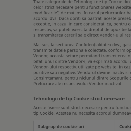
Toate categoriile de Tehnologii de tip Cookie di
celor strict necesare pentru functionarea website-u
modificarile”, de mai jos. In cazul prelucrarilor 
acordul dvs. Daca doriti sa pastrati aceste presetar
exceptie, in cazul in care considerati ca, pentru 
respectiv, va puteti exercita dreptul de opozitie l
si transmiterea cererii sale direct Vendor-ului res
Mai sus, la sectiunea Confidențialitatea dvs., gas
transmite datele personale colectate, conform opt
Vendor, aceasta setare permitand transmiterea opt
bifati unul dintre Vendor-i, va exprimati acordul
Vendor-ului respectiv, utilizate pe website. In caz
pozitive sau negative. Vendorul devine inactiv si 
Consimtamant, pentru niciunul dintre Scopurile d
Prelucrare ale respectivului Vendor inactivat.
Tehnologii de tip Cookie strict necesare
Aceste fisiere sunt strict necesare pentru functio
tip Cookie. Acestea nu necesita acordul dumneavo
Subgrup de cookie-uri
Cooki