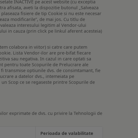
setate INACTIVE pe acest website (cu exceptia
tra afisata, aveti la dispozitie butonul „Salveaza
e plaseaza fisiere de tip Cookie si nu este necesar
veaza modificarile”, de mai jos. Cu titlu de
valeaza interesului legitim al Vendor-ului
lui in cauza (prin click pe linkul aferent acesteia)
utem colabora in viitor) si catre care putem
okie. Lista Vendor-ilor are pre-bifat fiecare
iva sau negativa. In cazul in care optati sa
nt pentru toate Scopurile de Prelucrare ale
or fi transmise optiunile dvs. de consimtamant, fie
lucrare a datelor dvs., intemeiata pe
 un Scop ce se regaseste printre Scopurile de
ilor exprimate de dvs. cu privire la Tehnologii de
Perioada de valabilitate