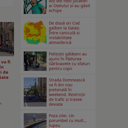
Alți doi foști jucători
ai Oțelului și-au găsit
echipe
De două ori Cod
galben la Galaţi.
Între caniculă şi
instabilitate
atmosferică
Polițiștii gălățeni au
ajuns în Pădurea
va fi
Gârboavele cu sfaturi
în
pentru copii
i de
viate
Strada Domnească
va fi din nou
pietonală în
weekend. Restricţii
de trafic şi trasee
,
deviate
Poza zilei. Un
porumbel cu mult…
tupeu