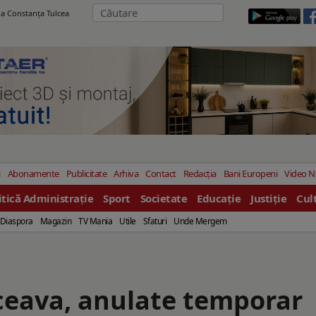
ila Constanţa Tulcea
i
Abonamente
Publicitate
Arhiva
Contact
Redacția
Bani Europeni
Video 
itică Administrație
Sport
Societate
Educație
Justiție
Cul
Diaspora
Magazin
TV Mania
Utile
Sfaturi
Unde Mergem
uceava, anulate temporar