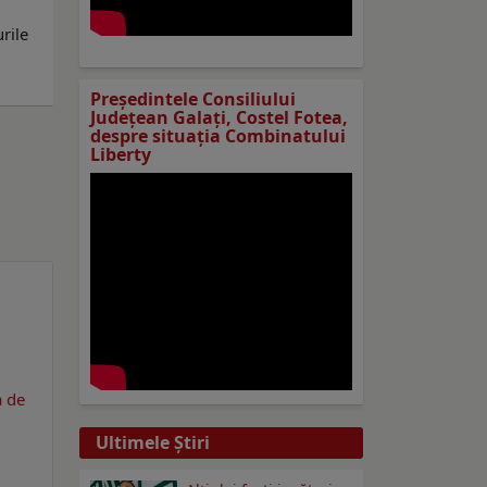
rile
Preşedintele Consiliului
Judeţean Galaţi, Costel Fotea,
despre situaţia Combinatului
Liberty
a de
Ultimele Ştiri