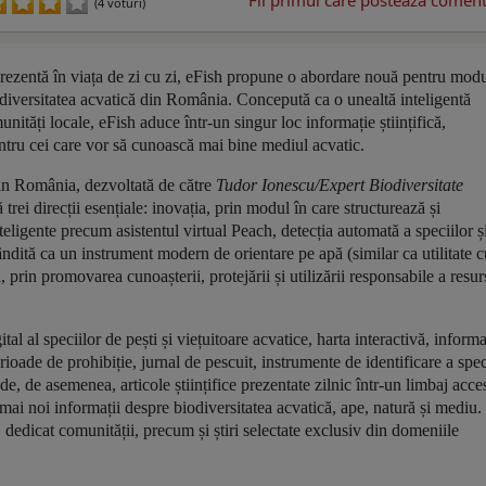
Fii primul care postează comenta
(4 voturi)
prezentă în viața de zi cu zi, eFish propune o abordare nouă pentru modu
iodiversitatea acvatică din România. Concepută ca o unealtă inteligentă
munități locale, eFish aduce într-un singur loc informație științifică,
entru cei care vor să cunoască mai bine mediul acvatic.
 din România, dezvoltată de către
Tudor Ionescu/Expert Biodiversitate
rei direcții esențiale: inovația, prin modul în care structurează și
nteligente precum asistentul virtual Peach, detecția automată a speciilor ș
dită ca un instrument modern de orientare pe apă (similar ca utilitate c
a, prin promovarea cunoașterii, protejării și utilizării responsabile a resur
al al speciilor de pești și viețuitoare acvatice, harta interactivă, informa
erioade de prohibiție, jurnal de pescuit, instrumente de identificare a spec
ude, de asemenea, articole științifice prezentate zilnic într-un limbaj acces
e mai noi informații despre biodiversitatea acvatică, ape, natură și mediu.
 dedicat comunității, precum și știri selectate exclusiv din domeniile