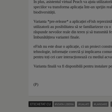
În plus, asistentul virtual Peach va ajuta utilizator
speciilor va transforma aplicația într-un sprijin re
biodiversității.
Varianta *pre-release* a aplicației eFish reprezint
utilizatorii au posibilitatea să se familiarizeze cu o
răspunde nevoilor reale din teren și să transmită f
îmbunătățirea variantei finale.
eFish nu este doar o aplicație, ci un proiect const
tehnologie, informație corectă și implicarea comun
pentru toți cei care interacționează cu mediul acvat
Varianta finală va fi disponibilă pentru instalare p
(P)
ETICHETAT CU
VIATA LIBERA
GALATI
LANSARE