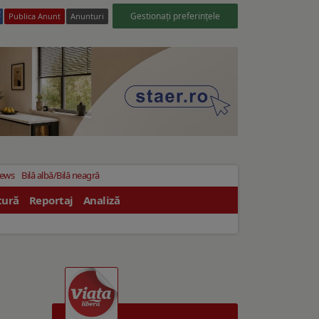
Gestionați preferințele
Publica Anunt
Anunturi
News
Bilă albă/Bilă neagră
tură
Reportaj
Analiză