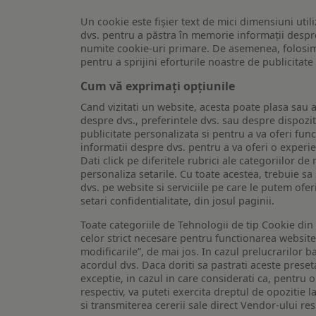
Un cookie este fişier text de mici dimensiuni utili
dvs. pentru a păstra în memorie informații despre
numite cookie-uri primare. De asemenea, folosim c
pentru a sprijini eforturile noastre de publicitat
Cum vă exprimați opțiunile
Cand vizitati un website, acesta poate plasa sau a
despre dvs., preferintele dvs. sau despre dispozit
publicitate personalizata si pentru a va oferi func
informatii despre dvs. pentru a va oferi o experi
Dati click pe diferitele rubrici ale categoriilor 
personaliza setarile. Cu toate acestea, trebuie s
dvs. pe website si serviciile pe care le putem ofer
setari confidentialitate, din josul paginii.
Toate categoriile de Tehnologii de tip Cookie di
celor strict necesare pentru functionarea website-u
modificarile”, de mai jos. In cazul prelucrarilor 
acordul dvs. Daca doriti sa pastrati aceste presetar
exceptie, in cazul in care considerati ca, pentru 
respectiv, va puteti exercita dreptul de opozitie l
si transmiterea cererii sale direct Vendor-ului res