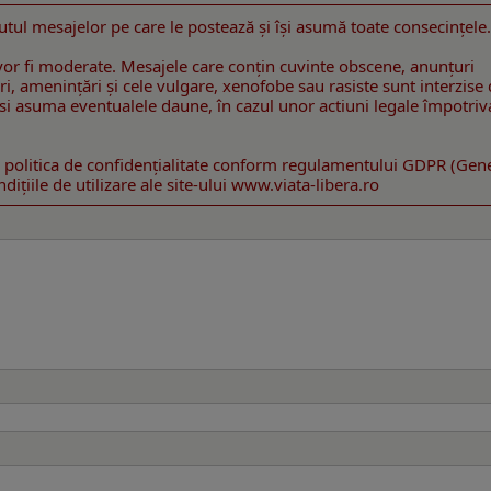
utul mesajelor pe care le postează şi îşi asumă toate consecinţele.
or fi moderate. Mesajele care conţin cuvinte obscene, anunţuri
gniri, ameninţări şi cele vulgare, xenofobe sau rasiste sunt interzise
 îsi asuma eventualele daune, în cazul unor actiuni legale împotriv
 politica de confidenţialitate conform regulamentului GDPR (Gen
ițiile de utilizare ale site-ului www.viata-libera.ro