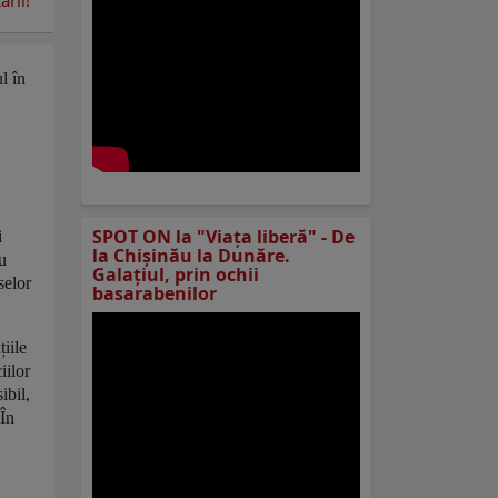
rii!
l în
SPOT ON la "Viaţa liberă" - De
i
la Chișinău la Dunăre.
u
Galațiul, prin ochii
selor
basarabenilor
țiile
iilor
ibil,
 În