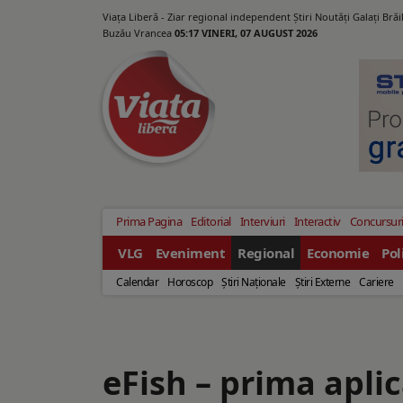
Viața Liberă - Ziar regional independent Știri Noutăți Galaţi Bră
Buzău Vrancea
05:17 VINERI, 07 AUGUST 2026
Prima Pagina
Editorial
Interviuri
Interactiv
Concursur
VLG
Eveniment
Regional
Economie
Pol
Calendar
Horoscop
Ştiri Naţionale
Ştiri Externe
Cariere
eFish – prima aplic