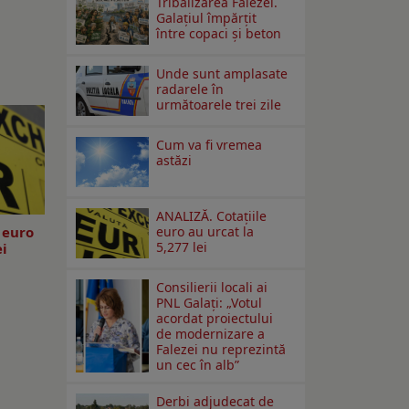
Tribalizarea Falezei.
Galațiul împărțit
între copaci și beton
Unde sunt amplasate
radarele în
următoarele trei zile
Cum va fi vremea
astăzi
ANALIZĂ. Cotațiile
 euro
euro au urcat la
5,277 lei
ei
Consilierii locali ai
PNL Galaţi: „Votul
acordat proiectului
de modernizare a
Falezei nu reprezintă
un cec în alb”
Derbi adjudecat de