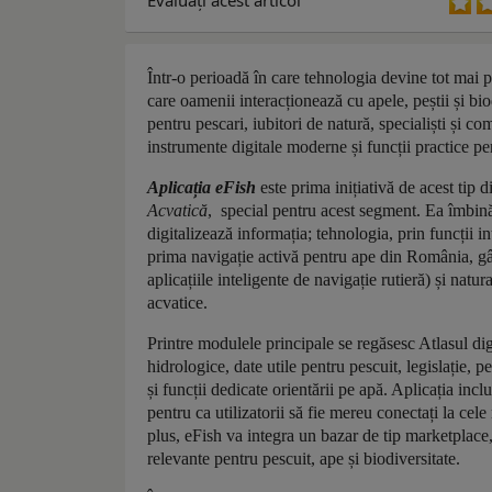
Evaluaţi acest articol
Într-o perioadă în care tehnologia devine tot mai 
care oamenii interacționează cu apele, peștii și b
pentru pescari, iubitori de natură, specialiști și co
instrumente digitale moderne și funcții practice p
Aplicația eFish
este prima inițiativă de acest tip
Acvatică
, special pentru acest segment. Ea îmbină t
digitalizează informația; tehnologia, prin funcții i
prima navigație activă pentru ape din România, gân
aplicațiile inteligente de navigație rutieră) și natur
acvatice.
Printre modulele principale se regăsesc Atlasul digit
hidrologice, date utile pentru pescuit, legislație, p
și funcții dedicate orientării pe apă. Aplicația incl
pentru ca utilizatorii să fie mereu conectați la cel
plus, eFish va integra un bazar de tip marketplace,
relevante pentru pescuit, ape și biodiversitate.