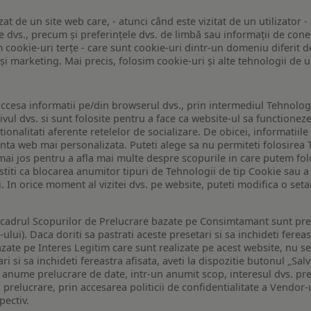
zat de un site web care, - atunci când este vizitat de un utilizator -
 dvs., precum și preferințele dvs. de limbă sau informații de conec
ookie-uri terțe - care sunt cookie-uri dintr-un domeniu diferit de 
e și marketing. Mai precis, folosim cookie-uri și alte tehnologii de
ccesa informatii pe/din browserul dvs., prin intermediul Tehnologii
ivul dvs. si sunt folosite pentru a face ca website-ul sa functionez
tionalitati aferente retelelor de socializare. De obicei, informatiile
enta web mai personalizata. Puteti alege sa nu permiteti folosirea 
de mai jos pentru a afla mai multe despre scopurile in care putem fo
a stiti ca blocarea anumitor tipuri de Tehnologii de tip Cookie sau
i. In orice moment al vizitei dvs. pe website, puteti modifica o set
n cadrul Scopurilor de Prelucrare bazate pe Consimtamant sunt pre
lui). Daca doriti sa pastrati aceste presetari si sa inchideti fereas
bazate pe Interes Legitim care sunt realizate pe acest website, nu s
i si sa inchideti fereastra afisata, aveti la dispozitie butonul „Sal
o anume prelucrare de date, intr-un anumit scop, interesul dvs. pre
a prelucrare, prin accesarea politicii de confidentialitate a Vendor-u
pectiv.