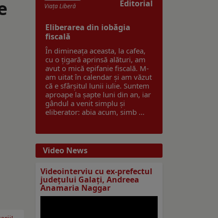
e
Editorial
Viaţa Liberă
Eliberarea din iobăgia
fiscală
În dimineața aceasta, la cafea,
cu o țigară aprinsă alături, am
avut o mică epifanie fiscală. M-
am uitat în calendar și am văzut
că e sfârșitul lunii iulie. Suntem
aproape la șapte luni din an, iar
gândul a venit simplu și
eliberator: abia acum, simb ...
Video News
Videointerviu cu ex-prefectul
judeţului Galaţi, Andreea
Anamaria Naggar