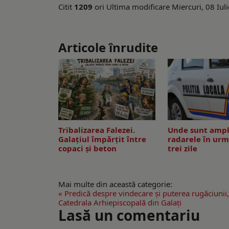
Citit
1209
ori
Ultima modificare Miercuri, 08 Iul
Articole înrudite
Tribalizarea Falezei.
Unde sunt ampl
Galațiul împărțit între
radarele în urm
copaci și beton
trei zile
Mai multe din această categorie:
« Predică despre vindecare și puterea rugăciunii,
Catedrala Arhiepiscopală din Galați
Lasă un comentariu