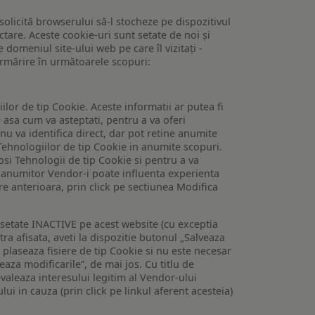
 solicită browserului să-l stocheze pe dispozitivul
tare. Aceste cookie-uri sunt setate de noi și
domeniul site-ului web pe care îl vizitați -
 urmărire în următoarele scopuri:
lor de tip Cookie. Aceste informatii ar putea fi
e asa cum va asteptati, pentru a va oferi
 nu va identifica direct, dar pot retine anumite
Tehnologiilor de tip Cookie in anumite scopuri.
losi Tehnologii de tip Cookie si pentru a va
 a anumitor Vendor-i poate influenta experienta
are anterioara, prin click pe sectiunea Modifica
setate INACTIVE pe acest website (cu exceptia
tra afisata, aveti la dispozitie butonul „Salveaza
e plaseaza fisiere de tip Cookie si nu este necesar
veaza modificarile”, de mai jos. Cu titlu de
valeaza interesului legitim al Vendor-ului
lui in cauza (prin click pe linkul aferent acesteia)