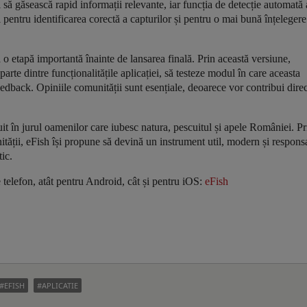
ii să găsească rapid informații relevante, iar funcția de detecție automată 
al pentru identificarea corectă a capturilor și pentru o mai bună înțelegere
ă o etapă importantă înainte de lansarea finală. Prin această versiune,
 parte dintre funcționalitățile aplicației, să testeze modul în care aceasta
eedback. Opiniile comunității sunt esențiale, deoarece vor contribui direc
ruit în jurul oamenilor care iubesc natura, pescuitul și apele României. Pr
ității, eFish își propune să devină un instrument util, modern și respons
ic.
e telefon, atât pentru Android, cât și pentru iOS:
eFish
EFISH
APLICATIE