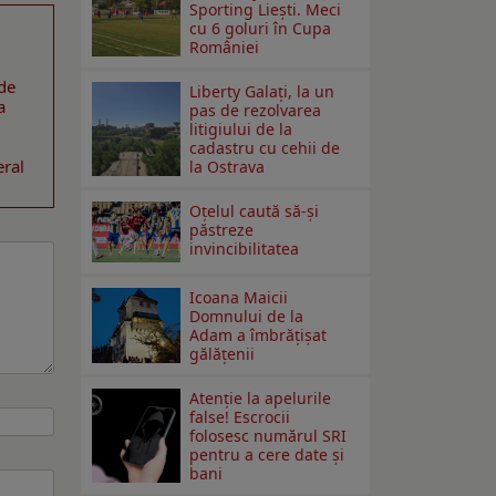
Sporting Liești. Meci
cu 6 goluri în Cupa
României
 de
Liberty Galați, la un
a
pas de rezolvarea
litigiului de la
cadastru cu cehii de
eral
la Ostrava
Oțelul caută să-și
păstreze
invincibilitatea
Icoana Maicii
Domnului de la
Adam a îmbrățișat
gălățenii
Atenție la apelurile
false! Escrocii
folosesc numărul SRI
pentru a cere date și
bani