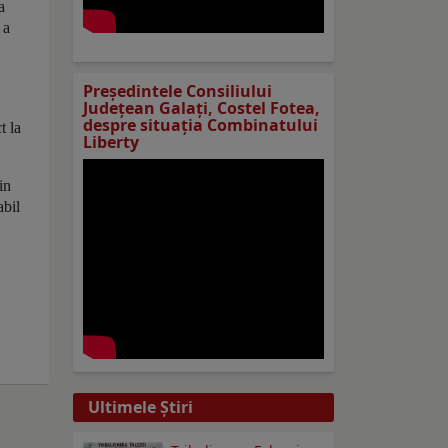
a
 a
Preşedintele Consiliului
Judeţean Galaţi, Costel Fotea,
despre situaţia Combinatului
t la
Liberty
in
abil
Ultimele Ştiri