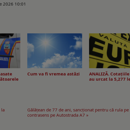
ie 2026 10:01
asate
Cum va fi vremea astăzi
ANALIZĂ. Cotațiile
ătoarele
au urcat la 5,277 l
 la
Gălăţean de 77 de ani, sancţionat pentru că rula pe
contrasens pe Autostrada A7 »