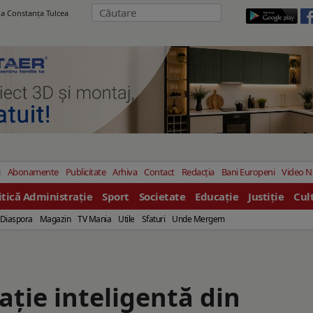
ila Constanţa Tulcea
i
Abonamente
Publicitate
Arhiva
Contact
Redacția
Bani Europeni
Video 
itică Administrație
Sport
Societate
Educație
Justiție
Cul
Diaspora
Magazin
TV Mania
Utile
Sfaturi
Unde Mergem
ație inteligentă din