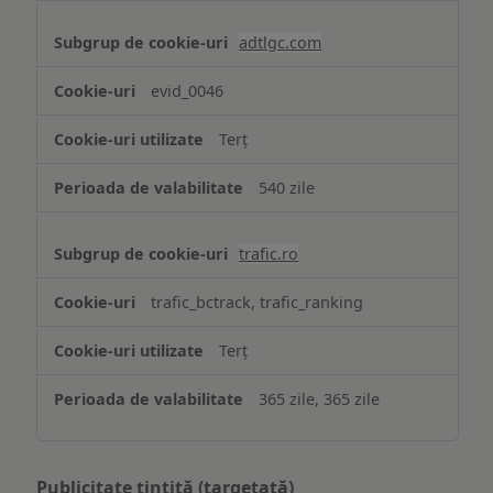
adtlgc.com
evid_0046
Terț
540 zile
trafic.ro
trafic_bctrack, trafic_ranking
Terț
365 zile, 365 zile
Publicitate țintită (targetată)