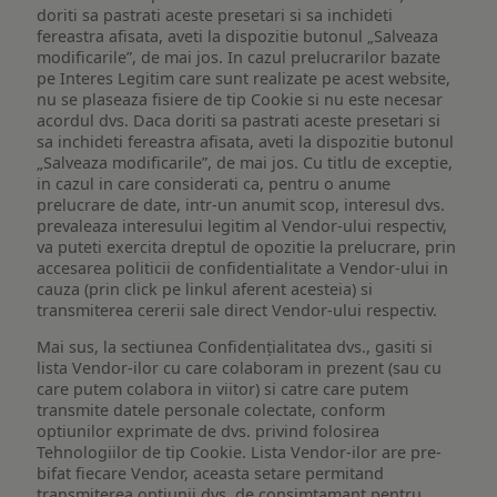
doriti sa pastrati aceste presetari si sa inchideti
fereastra afisata, aveti la dispozitie butonul „Salveaza
modificarile”, de mai jos. In cazul prelucrarilor bazate
pe Interes Legitim care sunt realizate pe acest website,
nu se plaseaza fisiere de tip Cookie si nu este necesar
acordul dvs. Daca doriti sa pastrati aceste presetari si
sa inchideti fereastra afisata, aveti la dispozitie butonul
„Salveaza modificarile”, de mai jos. Cu titlu de exceptie,
in cazul in care considerati ca, pentru o anume
prelucrare de date, intr-un anumit scop, interesul dvs.
prevaleaza interesului legitim al Vendor-ului respectiv,
va puteti exercita dreptul de opozitie la prelucrare, prin
accesarea politicii de confidentialitate a Vendor-ului in
cauza (prin click pe linkul aferent acesteia) si
transmiterea cererii sale direct Vendor-ului respectiv.
Mai sus, la sectiunea Confidențialitatea dvs., gasiti si
lista Vendor-ilor cu care colaboram in prezent (sau cu
care putem colabora in viitor) si catre care putem
transmite datele personale colectate, conform
optiunilor exprimate de dvs. privind folosirea
Tehnologiilor de tip Cookie. Lista Vendor-ilor are pre-
bifat fiecare Vendor, aceasta setare permitand
transmiterea optiunii dvs. de consimtamant pentru