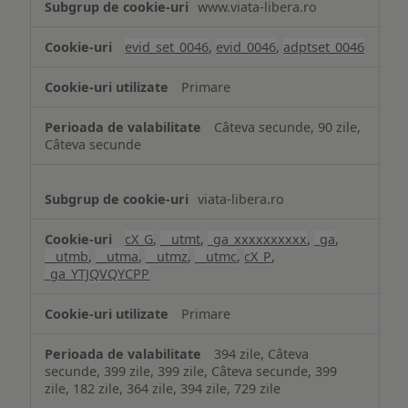
www.viata-libera.ro
și
analiză
evid_set_0046
,
evid_0046
,
adptset_0046
Primare
Câteva secunde, 90 zile,
Câteva secunde
viata-libera.ro
cX_G
,
__utmt
,
_ga_xxxxxxxxxx
,
_ga
,
__utmb
,
__utma
,
__utmz
,
__utmc
,
cX_P
,
_ga_YTJQVQYCPP
Primare
394 zile, Câteva
secunde, 399 zile, 399 zile, Câteva secunde, 399
zile, 182 zile, 364 zile, 394 zile, 729 zile