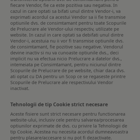
fiecare Vendor, fie ca este pozitiva sau negativa. In
cazul in care optati sa bifati unul dintre Vendor-i, va
exprimati acordul ca acestui Vendor sa ii fie transmise
optiunile dvs. de consimtamant pentru toate Scopurile
de Prelucrare ale Vendor-ului respectiv, utilizate pe
website. In cazul in care optati sa debifati unul dintre
Vendor-i, acestuia nu ii vor fi transmise optiunile dvs.
de consimtamant, fie pozitive sau negative. Vendorul
devine inactiv si nu va cunoaste optiunile dvs., deci
implicit nu va efectua nicio Prelucrare a datelor dvs.,
intemeiata pe Consimtamant, pentru niciunul dintre
Scopurile de Prelucrare de pe website, chiar daca dvs.
ati optat cu DA pentru un Scop ce se regaseste printre
Scopurile de Prelucrare ale respectivului Vendor
inactivat.
Tehnologii de tip Cookie strict necesare
Aceste fisiere sunt strict necesare pentru functionarea
website-ului, inclusiv cele pentru salvarea/procesarea
optiunilor exprimate de dvs. cu privire la Tehnologii de
tip Cookie. Acestea nu necesita acordul dumneavoastra
pentru plasare/accesare si nu pot fi dezactivate.