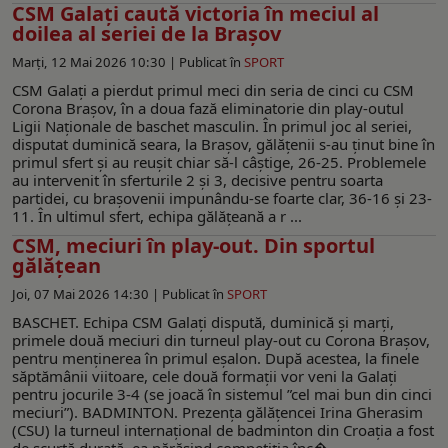
CSM Galați caută victoria în meciul al
doilea al seriei de la Brașov
Marți, 12 Mai 2026 10:30 |
Publicat în
SPORT
CSM Galați a pierdut primul meci din seria de cinci cu CSM
Corona Brașov, în a doua fază eliminatorie din play-outul
Ligii Naționale de baschet masculin. În primul joc al seriei,
disputat duminică seara, la Brașov, gălățenii s-au ținut bine în
primul sfert și au reușit chiar să-l câștige, 26-25. Problemele
au intervenit în sferturile 2 și 3, decisive pentru soarta
partidei, cu brașovenii impunându-se foarte clar, 36-16 și 23-
11. În ultimul sfert, echipa gălățeană a r ...
CSM, meciuri în play-out. Din sportul
gălățean
Joi, 07 Mai 2026 14:30 |
Publicat în
SPORT
BASCHET. Echipa CSM Galați dispută, duminică şi marţi,
primele două meciuri din turneul play-out cu Corona Brașov,
pentru menținerea în primul eșalon. După acestea, la finele
săptămânii viitoare, cele două formații vor veni la Galați
pentru jocurile 3-4 (se joacă în sistemul ”cel mai bun din cinci
meciuri”). BADMINTON. Prezența gălățencei Irina Gherasim
(CSU) la turneul internațional de badminton din Croația a fost
de scurtă durată, ea părăsind competiția înc� ...