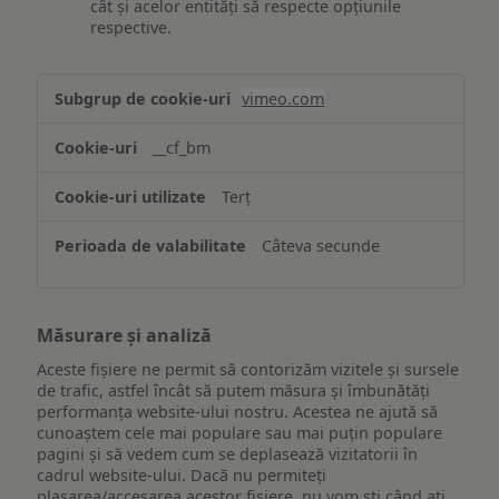
cât și acelor entități să respecte opțiunile
respective.
Asigurarea
vimeo.com
funcționalităților
website-
__cf_bm
ului
Terț
Câteva secunde
Măsurare și analiză
Aceste fișiere ne permit să contorizăm vizitele și sursele
de trafic, astfel încât să putem măsura și îmbunătăți
performanța website-ului nostru. Acestea ne ajută să
cunoaștem cele mai populare sau mai puțin populare
pagini și să vedem cum se deplasează vizitatorii în
cadrul website-ului. Dacă nu permiteți
plasarea/accesarea acestor fișiere, nu vom ști când ați