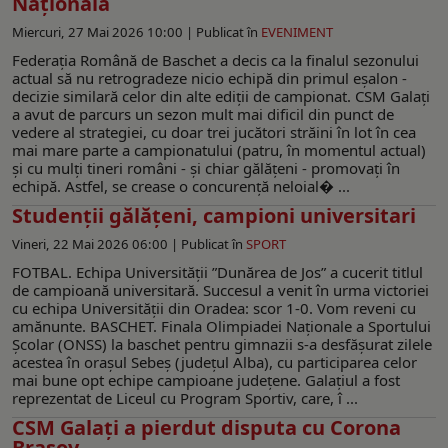
Națională
Miercuri, 27 Mai 2026 10:00 |
Publicat în
EVENIMENT
Federația Română de Baschet a decis ca la finalul sezonului
actual să nu retrogradeze nicio echipă din primul eșalon -
decizie similară celor din alte ediții de campionat. CSM Galați
a avut de parcurs un sezon mult mai dificil din punct de
vedere al strategiei, cu doar trei jucători străini în lot în cea
mai mare parte a campionatului (patru, în momentul actual)
și cu mulți tineri români - și chiar gălățeni - promovați în
echipă. Astfel, se crease o concurență neloial� ...
Studenții gălățeni, campioni universitari
Vineri, 22 Mai 2026 06:00 |
Publicat în
SPORT
FOTBAL. Echipa Universității ”Dunărea de Jos” a cucerit titlul
de campioană universitară. Succesul a venit în urma victoriei
cu echipa Universităţii din Oradea: scor 1-0. Vom reveni cu
amănunte. BASCHET. Finala Olimpiadei Naționale a Sportului
Școlar (ONSS) la baschet pentru gimnazii s-a desfășurat zilele
acestea în orașul Sebeș (județul Alba), cu participarea celor
mai bune opt echipe campioane județene. Galațiul a fost
reprezentat de Liceul cu Program Sportiv, care, î ...
CSM Galați a pierdut disputa cu Corona
Brașov