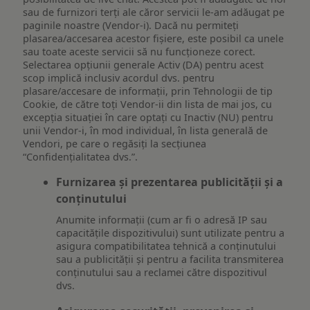
sau de furnizori terți ale căror servicii le-am adăugat pe
paginile noastre (Vendor-i). Dacă nu permiteți
plasarea/accesarea acestor fișiere, este posibil ca unele
sau toate aceste servicii să nu funcționeze corect.
Selectarea opțiunii generale Activ (DA) pentru acest
scop implică inclusiv acordul dvs. pentru
plasare/accesare de informații, prin Tehnologii de tip
Cookie, de către toți Vendor-ii din lista de mai jos, cu
excepția situației în care optați cu Inactiv (NU) pentru
unii Vendor-i, în mod individual, în lista generală de
Vendori, pe care o regăsiți la secțiunea
“Confidențialitatea dvs.”.
Furnizarea și prezentarea publicității și a
conținutului
Anumite informații (cum ar fi o adresă IP sau
capacitățile dispozitivului) sunt utilizate pentru a
asigura compatibilitatea tehnică a conținutului
sau a publicității și pentru a facilita transmiterea
conținutului sau a reclamei către dispozitivul
dvs.