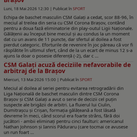
Luni, 18 Mai 2026 12:30 |
Publicat în
SPORT
Echipa de baschet masculin CSM Galați a cedat, scor 88-96, în
meciul al treilea din seria cu CSM Corona Brașov, contând
pentru a doua fază eliminatorie din play-outul Ligii Naționale.
Gălățenii au început bine meciul și au condus la un moment
dat cu un avans de 11 puncte, dar sfertul al doilea a fost
pierdut categoric. Eforturile de revenire în joc păreau că vor fi
răsplătite în ultimul sfert, când de la un ecart de minus 12 s-a
ajuns la doar o posesie diferență (-2), dar c ...
CSM Galați acuză deciziile nefavorabile de
arbitraj de la Braşov
Miercuri, 13 Mai 2026 15:00 |
Publicat în
SPORT
Meciul al doilea al seriei pentru evitarea retrogradării din
Liga Națională de baschet masculin dintre CSM Corona
Brașov și CSM Galați a avut o serie de decizii cel puțin
suspecte ale brigăzii de arbitri. La fluierul lui Ciulin,
Dumitrașcu și Crișan, formația gălățeană a fost lăsată
devreme în meci, când scorul era foarte strâns, fără doi
jucători - ambii eliminați pentru cinci faulturi: americanul
Nathan Johnson și Iannis Păduraru (care tocmai ce avusese
un run foart ...