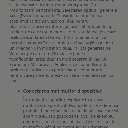
vizitat website-ul nostru și nu vom putea să-i
monitorizăm performanța. Selectarea opțiunii generale
Activ (DA) in coloana de Consimtamant pentru acest
scop implică inclusiv acordul dvs. pentru
plasare/accesare de informații, prin Tehnologii de tip
Cookie, de către toți Vendor-ii din lista de mai jos, care
prelucreaza date in temeiul Consimtamantului, cu
excepția situației în care optați cu Inactiv (NU) pentru
unii Vendor-i, în mod individual, în lista generală de
Vendori, pe care o regăsiți la secțiunea
“Confidențialitatea dvs.” In mod separat, in cadrul
Scopului « Masurare si Analiza » exista un Scop de
prelucrare, Măsurarea performanței conținutului,
pentru care procedura este similara celei descrise mai
sus.
Conectarea mai multor dispozitive
În sprijinul scopurilor explicate în această
notificare, dispozitivul dvs. poate fi considerat ca
probabil fiind conectat cu alte dispozitive care vă
aparțin dvs., sau gospodăriei dvs. (de exemplu,
deoarece sunteți conectat la același serviciu atât
pe telefon, cât și pe computer sau deoarece