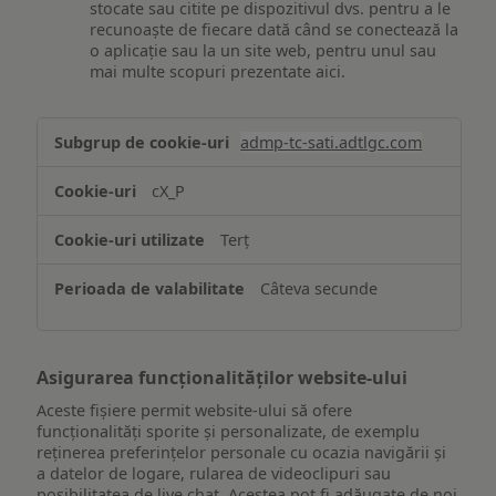
stocate sau citite pe dispozitivul dvs. pentru a le
recunoaște de fiecare dată când se conectează la
o aplicație sau la un site web, pentru unul sau
mai multe scopuri prezentate aici.
Stocarea
admp-tc-sati.adtlgc.com
și/sau
accesarea
cX_P
informațiilor
de
Terț
pe
un
Câteva secunde
dispozitiv
Asigurarea funcționalităților website-ului
Aceste fișiere permit website-ului să ofere
funcționalități sporite și personalizate, de exemplu
reţinerea preferinţelor personale cu ocazia navigării și
a datelor de logare, rularea de videoclipuri sau
posibilitatea de live chat. Acestea pot fi adăugate de noi