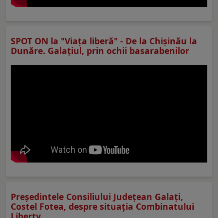
SPOT ON la "Viaţa liberă" - De la Chișinău la
Dunăre. Galațiul, prin ochii basarabenilor
Preşedintele Consiliului Judeţean Galaţi,
Costel Fotea, despre situaţia Combinatului
Liberty