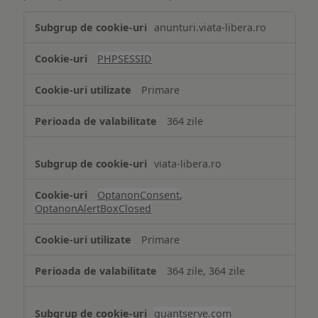
Tehnologii
anunturi.viata-libera.ro
de
tip
PHPSESSID
Cookie
strict
Primare
necesare
364 zile
viata-libera.ro
OptanonConsent
,
OptanonAlertBoxClosed
Primare
364 zile, 364 zile
quantserve.com