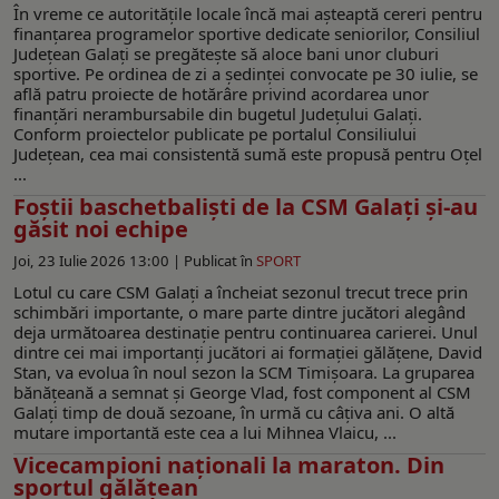
În vreme ce autorităţile locale încă mai aşteaptă cereri pentru
finanţarea programelor sportive dedicate seniorilor, Consiliul
Judeţean Galaţi se pregăteşte să aloce bani unor cluburi
sportive. Pe ordinea de zi a şedinţei convocate pe 30 iulie, se
află patru proiecte de hotărâre privind acordarea unor
finanţări nerambursabile din bugetul Judeţului Galaţi.
Conform proiectelor publicate pe portalul Consiliului
Judeţean, cea mai consistentă sumă este propusă pentru Oţel
...
Foștii baschetbaliști de la CSM Galați și-au
găsit noi echipe
Joi, 23 Iulie 2026 13:00 |
Publicat în
SPORT
Lotul cu care CSM Galați a încheiat sezonul trecut trece prin
schimbări importante, o mare parte dintre jucători alegând
deja următoarea destinație pentru continuarea carierei. Unul
dintre cei mai importanți jucători ai formației gălățene, David
Stan, va evolua în noul sezon la SCM Timișoara. La gruparea
bănățeană a semnat și George Vlad, fost component al CSM
Galați timp de două sezoane, în urmă cu câțiva ani. O altă
mutare importantă este cea a lui Mihnea Vlaicu, ...
Vicecampioni naționali la maraton. Din
sportul gălățean