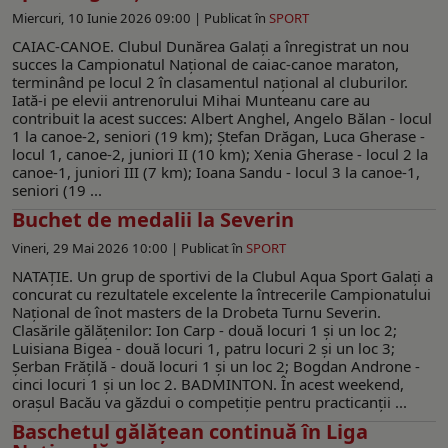
Miercuri, 10 Iunie 2026 09:00 |
Publicat în
SPORT
CAIAC-CANOE. Clubul Dunărea Galați a înregistrat un nou
succes la Campionatul Național de caiac-canoe maraton,
terminând pe locul 2 în clasamentul naţional al cluburilor.
Iată-i pe elevii antrenorului Mihai Munteanu care au
contribuit la acest succes: Albert Anghel, Angelo Bălan - locul
1 la canoe-2, seniori (19 km); Ștefan Drăgan, Luca Gherase -
locul 1, canoe-2, juniori II (10 km); Xenia Gherase - locul 2 la
canoe-1, juniori III (7 km); Ioana Sandu - locul 3 la canoe-1,
seniori (19 ...
Buchet de medalii la Severin
Vineri, 29 Mai 2026 10:00 |
Publicat în
SPORT
NATAȚIE. Un grup de sportivi de la Clubul Aqua Sport Galați a
concurat cu rezultatele excelente la întrecerile Campionatului
Național de înot masters de la Drobeta Turnu Severin.
Clasările gălățenilor: Ion Carp - două locuri 1 și un loc 2;
Luisiana Bigea - două locuri 1, patru locuri 2 și un loc 3;
Șerban Frățilă - două locuri 1 și un loc 2; Bogdan Androne -
cinci locuri 1 și un loc 2. BADMINTON. În acest weekend,
orașul Bacău va găzdui o competiție pentru practicanții ...
Baschetul gălățean continuă în Liga