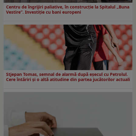
Centru de îngrijiri paliative, în construcţie la Spitalul „Buna
Vestire”. Investiţie cu bani europeni
Stjepan Tomas, semnal de alarmă după eșecul cu Petrolul.
Cere întăriri și o altă atitudine din partea jucătorilor actuali