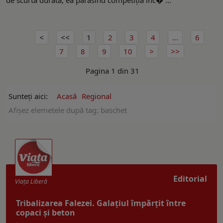
1
2
3
4
...
6
7
8
9
10
Pagina 1 din 31
Sunteți aici:
Acasă
Regional
Afişez elemetele după tag: baschet
Editorial
Viaţa Liberă
Tribalizarea Falezei. Galațiul împărțit între
copaci și beton