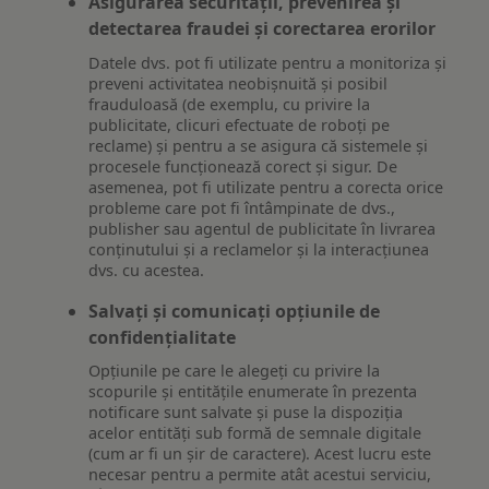
Asigurarea securității, prevenirea și
detectarea fraudei și corectarea erorilor
Datele dvs. pot fi utilizate pentru a monitoriza și
preveni activitatea neobișnuită și posibil
frauduloasă (de exemplu, cu privire la
publicitate, clicuri efectuate de roboți pe
reclame) și pentru a se asigura că sistemele și
procesele funcționează corect și sigur. De
asemenea, pot fi utilizate pentru a corecta orice
probleme care pot fi întâmpinate de dvs.,
publisher sau agentul de publicitate în livrarea
conținutului și a reclamelor și la interacțiunea
dvs. cu acestea.
Salvați și comunicați opțiunile de
confidențialitate
Opțiunile pe care le alegeți cu privire la
scopurile și entitățile enumerate în prezenta
notificare sunt salvate și puse la dispoziția
acelor entități sub formă de semnale digitale
(cum ar fi un șir de caractere). Acest lucru este
necesar pentru a permite atât acestui serviciu,