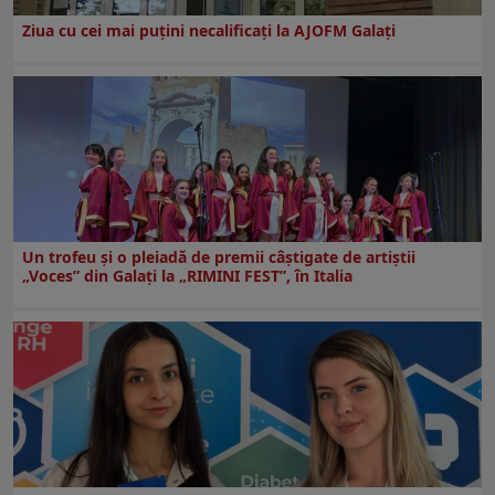
Ziua cu cei mai puțini necalificați la AJOFM Galați
Un trofeu şi o pleiadă de premii câştigate de artiştii
„Voces” din Galaţi la „RIMINI FEST”, în Italia