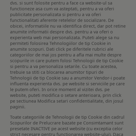
dvs. si sunt folosite pentru a face ca website-ul sa
functioneze asa cum va asteptati, pentru a va oferi
publicitate personalizata si pentru a va oferi
functionalitati aferente retelelor de socializare. De
obicei, informatiile nu va identifica direct, dar pot retine
anumite informatii despre dvs. pentru a va oferi o
experienta web mai personalizata. Puteti alege sa nu
permiteti folosirea Tehnologiilor de tip Cookie in
anumite scopuri. Dati click pe diferitele rubrici ale
categoriilor de mai jos pentru a afla mai multe despre
scopurile in care putem folosi Tehnologii de tip Cookie
si pentru a va personaliza setarile. Cu toate acestea,
trebuie sa stiti ca blocarea anumitor tipuri de
Tehnologii de tip Cookie sau a anumitor Vendor-i poate
influenta experienta dvs. pe website si serviciile pe care
le putem oferi. In orice moment al vizitei dvs. pe
website, puteti modifica o setare anterioara, prin click
pe sectiunea Modifica setari confidentialitate, din josul
paginii.
Toate categoriile de Tehnologii de tip Cookie din cadrul
Scopurilor de Prelucrare bazate pe Consimtamant sunt
presetate INACTIVE pe acest website (cu exceptia celor
strict necesare pentru functionarea website-ului). Daca