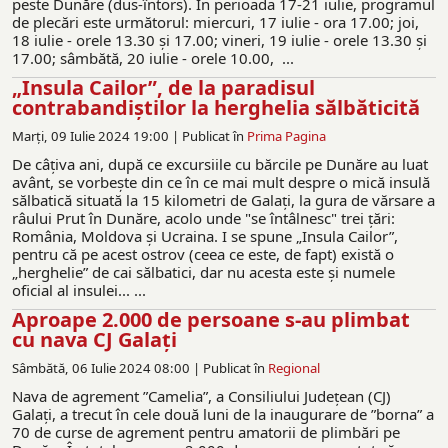
peste Dunăre (dus-întors). În perioada 17-21 iulie, programul
de plecări este următorul: miercuri, 17 iulie - ora 17.00; joi,
18 iulie - orele 13.30 şi 17.00; vineri, 19 iulie - orele 13.30 şi
17.00; sâmbătă, 20 iulie - orele 10.00, ...
„Insula Cailor”, de la paradisul
contrabandiştilor la herghelia sălbăticită
Marți, 09 Iulie 2024 19:00 |
Publicat în
Prima Pagina
De câţiva ani, după ce excursiile cu bărcile pe Dunăre au luat
avânt, se vorbește din ce în ce mai mult despre o mică insulă
sălbatică situată la 15 kilometri de Galați, la gura de vărsare a
râului Prut în Dunăre, acolo unde "se întâlnesc" trei țări:
România, Moldova și Ucraina. I se spune „Insula Cailor”,
pentru că pe acest ostrov (ceea ce este, de fapt) există o
„herghelie” de cai sălbatici, dar nu acesta este și numele
oficial al insulei... ...
Aproape 2.000 de persoane s-au plimbat
cu nava CJ Galați
Sâmbătă, 06 Iulie 2024 08:00 |
Publicat în
Regional
Nava de agrement ”Camelia”, a Consiliului Județean (CJ)
Galați, a trecut în cele două luni de la inaugurare de ”borna” a
70 de curse de agrement pentru amatorii de plimbări pe