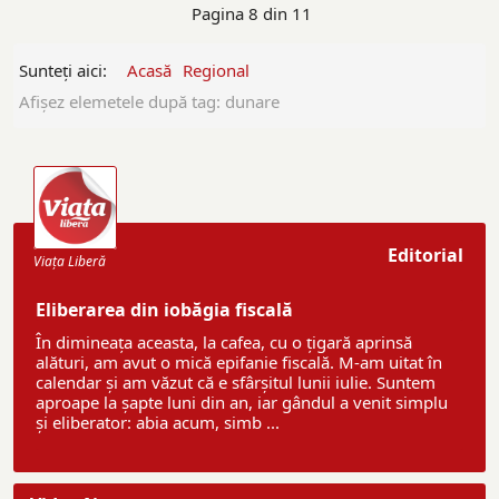
Pagina 8 din 11
Sunteți aici:
Acasă
Regional
Afişez elemetele după tag: dunare
Editorial
Viaţa Liberă
Eliberarea din iobăgia fiscală
În dimineața aceasta, la cafea, cu o țigară aprinsă
alături, am avut o mică epifanie fiscală. M-am uitat în
calendar și am văzut că e sfârșitul lunii iulie. Suntem
aproape la șapte luni din an, iar gândul a venit simplu
și eliberator: abia acum, simb ...