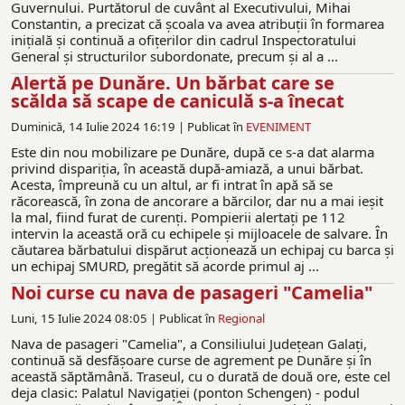
Guvernului. Purtătorul de cuvânt al Executivului, Mihai
Constantin, a precizat că şcoala va avea atribuţii în formarea
iniţială şi continuă a ofiţerilor din cadrul Inspectoratului
General şi structurilor subordonate, precum şi al a ...
Alertă pe Dunăre. Un bărbat care se
scălda să scape de caniculă s-a înecat
Duminică, 14 Iulie 2024 16:19 |
Publicat în
EVENIMENT
Este din nou mobilizare pe Dunăre, după ce s-a dat alarma
privind dispariția, în această după-amiază, a unui bărbat.
Acesta, împreună cu un altul, ar fi intrat în apă să se
răcorească, în zona de ancorare a bărcilor, dar nu a mai ieșit
la mal, fiind furat de curenți. Pompierii alertați pe 112
intervin la această oră cu echipele și mijloacele de salvare. În
căutarea bărbatului dispărut acționează un echipaj cu barca și
un echipaj SMURD, pregătit să acorde primul aj ...
Noi curse cu nava de pasageri "Camelia"
Luni, 15 Iulie 2024 08:05 |
Publicat în
Regional
Nava de pasageri "Camelia", a Consiliului Județean Galați,
continuă să desfășoare curse de agrement pe Dunăre şi în
această săptămână. Traseul, cu o durată de două ore, este cel
deja clasic: Palatul Navigației (ponton Schengen) - podul