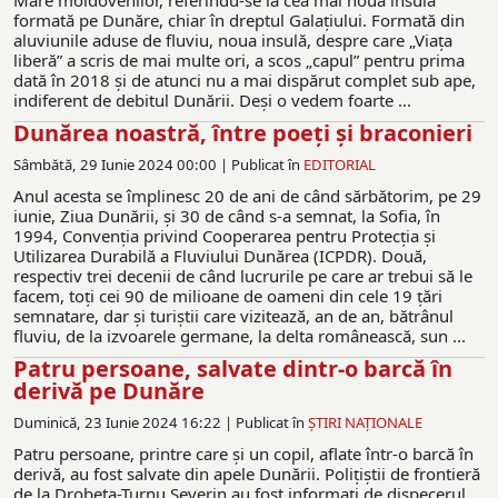
Mare moldovenilor, referindu-se la cea mai nouă insulă
formată pe Dunăre, chiar în dreptul Galațiului. Formată din
aluviunile aduse de fluviu, noua insulă, despre care „Viața
liberă” a scris de mai multe ori, a scos „capul” pentru prima
dată în 2018 și de atunci nu a mai dispărut complet sub ape,
indiferent de debitul Dunării. Deși o vedem foarte ...
Dunărea noastră, între poeţi şi braconieri
Sâmbătă, 29 Iunie 2024 00:00 |
Publicat în
EDITORIAL
Anul acesta se împlinesc 20 de ani de când sărbătorim, pe 29
iunie, Ziua Dunării, şi 30 de când s-a semnat, la Sofia, în
1994, Convenția privind Cooperarea pentru Protecția și
Utilizarea Durabilă a Fluviului Dunărea (ICPDR). Două,
respectiv trei decenii de când lucrurile pe care ar trebui să le
facem, toţi cei 90 de milioane de oameni din cele 19 ţări
semnatare, dar şi turiştii care vizitează, an de an, bătrânul
fluviu, de la izvoarele germane, la delta românească, sun ...
Patru persoane, salvate dintr-o barcă în
derivă pe Dunăre
Duminică, 23 Iunie 2024 16:22 |
Publicat în
ŞTIRI NAŢIONALE
Patru persoane, printre care și un copil, aflate într-o barcă în
derivă, au fost salvate din apele Dunării. Polițiștii de frontieră
de la Drobeta-Turnu Severin au fost informați de dispecerul