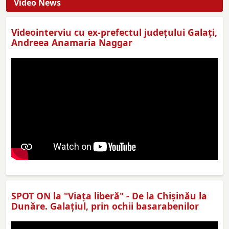
Video News
Videointerviu cu ex-prefectul judeţului Galaţi,
Andreea Anamaria Naggar
SPOT ON la "Viaţa liberă" - De la Chișinău la
Dunăre. Galațiul, prin ochii basarabenilor