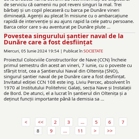
de serviciu că oamenii nu pot reveni singuri la mal. Trei
bărbați și un copil plecaseră cu barca pe Dunăre vineri
dimineață. Agenții au plecat în misiune cu o ambarcațiune
rapidă de intervenție și au ajuns rapid la cele patru persoane.
Barca celor care s-au aventurat pe Dunăre plute ...
Povestea singurului șantier naval de la
Dunăre care a fost desființat
Miercuri, 05 Iunie 2024 19:54 |
Publicat în
SOCIETATE
Proiectul Colocviile Constructorilor de Nave (CCN) încheie
primul semestru din acest an vineri, 7 iunie, cu o poveste cu
sfârșit trist, cea a Șantierului Naval din Oltenița (SNO),
singurul șantier naval de pe Dunăre care a fost desființat.
Invitatul ediției CCN 108 este ing. Liviu Percec, absolvent în
1970 al Institutului Politehnic Galați, secția Nave și Instalații
de Bord. De atunci, el a lucrat în șantierul din Oltenița și a
deținut funcții importante până la demisia sa ...
2
3
...
5
6
7
8
9
...
11