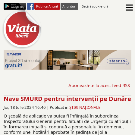
≡
Publica Anunt
Anunturi
Setări cookie-uri
Abonează-te la acest feed RSS
Nave SMURD pentru intervenții pe Dunăre
Joi, 18 Iulie 2024 16:40 |
Publicat în
ŞTIRI NAŢIONALE
O şcoală de aplicaţie va putea fi înfiinţată în subordinea
Inspectoratului General pentru Situaţii de Urgenţă cu atribuţii
în formarea iniţială şi continuă a personalului în domeniu,
conform unei hotărâri aprobate în şedinţa de joi a