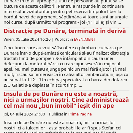
Dunăre În total, aproape 2.000 de persoane au putut să se
bucure de aceste călătorii. Pentru a răspunde în continuare
interesului vizitatorilor pentru petrecerea timpului liber la
bordul navei de agrement, săptămâna viitoare sunt anunțate
noi curse, după următorul program:- joi (11 iulie) și vin ...
Distracție pe Dunăre, terminată în derivă
Vineri, 05 Iulie 2024 16:20 |
Publicat în
EVENIMENT
Cinci tineri care au vrut să își ofere o plimbare cu barca pe
Dunăre într-o după-amiază caniculară și-au finalizat distracția
tractați fiind de pompieri S-a întâmplat din cauza unei
defecțiuni la motorul bărcii cu care ajunseseră în mijlocul
apei. Nu mai puteau ajunge pe niciun mal fără ajutor și, mai
mult, riscau să nimerească în calea altor ambarcațiuni, așa că
au sunat la 112. ”Un echipaj specializat cu barca din dotarea
ISU Galați s-a deplasat în scurt timp, ...
Insula de pe Dunăre nu este a noastră,
nici a urmașilor noștri. Cine administrează
cel mai nou „bun imobil” ieşit din ape
Joi, 04 Iulie 2024 21:00 |
Publicat în
Prima Pagina
Insula de pe Dunăre nu este a noastră, nici a urmașilor
noștri, ci a tulcenilor - asta probabil le-ar fi spus Ștefan cel