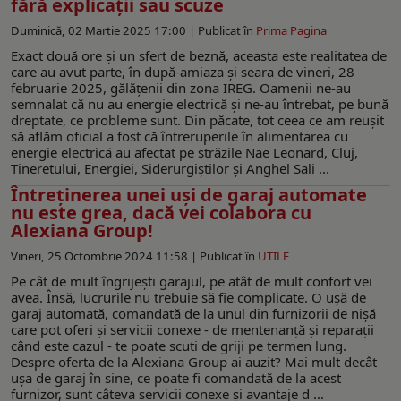
fără explicaţii sau scuze
Duminică, 02 Martie 2025 17:00 |
Publicat în
Prima Pagina
Exact două ore şi un sfert de beznă, aceasta este realitatea de
care au avut parte, în după-amiaza şi seara de vineri, 28
februarie 2025, gălăţenii din zona IREG. Oamenii ne-au
semnalat că nu au energie electrică și ne-au întrebat, pe bună
dreptate, ce probleme sunt. Din păcate, tot ceea ce am reușit
să aflăm oficial a fost că întreruperile în alimentarea cu
energie electrică au afectat pe străzile Nae Leonard, Cluj,
Tineretului, Energiei, Siderurgiștilor și Anghel Sali ...
Întreținerea unei uși de garaj automate
nu este grea, dacă vei colabora cu
Alexiana Group!
Vineri, 25 Octombrie 2024 11:58 |
Publicat în
UTILE
Pe cât de mult îngrijești garajul, pe atât de mult confort vei
avea. Însă, lucrurile nu trebuie să fie complicate. O ușă de
garaj automată, comandată de la unul din furnizorii de nișă
care pot oferi și servicii conexe - de mentenanță și reparații
când este cazul - te poate scuti de griji pe termen lung.
Despre oferta de la Alexiana Group ai auzit? Mai mult decât
ușa de garaj în sine, ce poate fi comandată de la acest
furnizor, sunt câteva servicii conexe și avantaje d ...