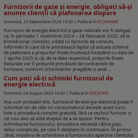
Furnizorii de gaze și energie, obligați să-și
anunțe clienții că plafonarea dispare
Duminică, 22 Septembrie 2024 19:20 |
Publicat în
ECONOMIE
Furnizorii de energie electrică și gaze naturale vor fi obligați
ca, în perioada 1 noiembrie 2024 – 28 februarie 2025, să le
trimită lunar clienților, odată cu facturile de consum,
informări în care să le amintească faptul că actuala schemă
de plafonare a prețurilor finale încetează începând cu data de
1 aprilie 2025 și că, de la data respectivă, prețurile finale
facturate vor fi prețurile prevăzute de contractele de
furnizare, conform schimbărilor pregătite și anal ...
Cum poți să-ţi schimbi furnizorul de
energie electrică
Duminică, 04 August 2024 18:00 |
Publicat în
SOCIETATE
Așa cum probabil știți, furnizorul de energie electrică poate fi
schimbat ori de câte ori consumatorul dorește acest lucru
Este o procedură complet gratuită, fără ca vechiul furnizor și
cel nou ales să aibă dreptul de a se opune. Pentru
schimbarea furnizorului, procedura necesită câțiva pași,
deloc complicați, pe care îi detaliem în continuare. În primul
rând, inițiativa de schimbare a furnizorului aparține clientului