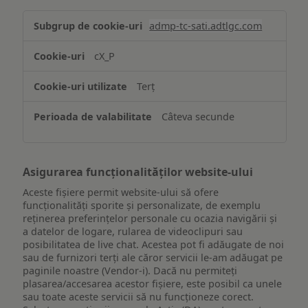
Stocarea
admp-tc-sati.adtlgc.com
și/sau
accesarea
cX_P
informațiilor
de
Terț
pe
un
Câteva secunde
dispozitiv
Asigurarea funcționalităților website-ului
Aceste fișiere permit website-ului să ofere
funcționalități sporite și personalizate, de exemplu
reţinerea preferinţelor personale cu ocazia navigării și
a datelor de logare, rularea de videoclipuri sau
posibilitatea de live chat. Acestea pot fi adăugate de noi
sau de furnizori terți ale căror servicii le-am adăugat pe
paginile noastre (Vendor-i). Dacă nu permiteți
plasarea/accesarea acestor fișiere, este posibil ca unele
sau toate aceste servicii să nu funcționeze corect.