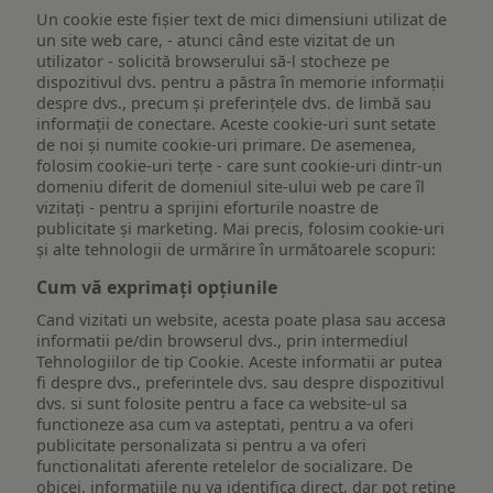
Un cookie este fişier text de mici dimensiuni utilizat de
un site web care, - atunci când este vizitat de un
utilizator - solicită browserului să-l stocheze pe
dispozitivul dvs. pentru a păstra în memorie informații
despre dvs., precum și preferințele dvs. de limbă sau
informații de conectare. Aceste cookie-uri sunt setate
de noi și numite cookie-uri primare. De asemenea,
folosim cookie-uri terțe - care sunt cookie-uri dintr-un
domeniu diferit de domeniul site-ului web pe care îl
vizitați - pentru a sprijini eforturile noastre de
publicitate și marketing. Mai precis, folosim cookie-uri
și alte tehnologii de urmărire în următoarele scopuri:
Cum vă exprimați opțiunile
Cand vizitati un website, acesta poate plasa sau accesa
informatii pe/din browserul dvs., prin intermediul
Tehnologiilor de tip Cookie. Aceste informatii ar putea
fi despre dvs., preferintele dvs. sau despre dispozitivul
dvs. si sunt folosite pentru a face ca website-ul sa
functioneze asa cum va asteptati, pentru a va oferi
publicitate personalizata si pentru a va oferi
functionalitati aferente retelelor de socializare. De
obicei, informatiile nu va identifica direct, dar pot retine