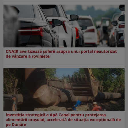
CNAIR avertizează șoferii asupra unui portal neautorizat
de vânzare a rovinietei
Investiția strategică a Apă Canal pentru protejarea
alimentării orașului, accelerată de situația excepțională de
pe Dunăre