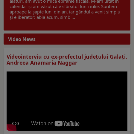
alături, am avut o mică epifanie fiscală. M-am uitat în
calendar și am văzut că e sfârșitul lunii iulie. Suntem
aproape la șapte luni din an, iar gândul a venit simplu
și eliberator: abia acum, simb ...
Video News
Videointerviu cu ex-prefectul judeţului Galaţi,
Andreea Anamaria Naggar