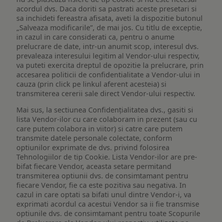
acordul dvs. Daca doriti sa pastrati aceste presetari si
sa inchideti fereastra afisata, aveti la dispozitie butonul
„Salveaza modificarile”, de mai jos. Cu titlu de exceptie,
in cazul in care considerati ca, pentru o anume
prelucrare de date, intr-un anumit scop, interesul dvs.
prevaleaza interesului legitim al Vendor-ului respectiv,
va puteti exercita dreptul de opozitie la prelucrare, prin
accesarea politicii de confidentialitate a Vendor-ului in
cauza (prin click pe linkul aferent acesteia) si
transmiterea cererii sale direct Vendor-ului respectiv.
Mai sus, la sectiunea Confidențialitatea dvs., gasiti si
lista Vendor-ilor cu care colaboram in prezent (sau cu
care putem colabora in viitor) si catre care putem
transmite datele personale colectate, conform
optiunilor exprimate de dvs. privind folosirea
Tehnologiilor de tip Cookie. Lista Vendor-ilor are pre-
bifat fiecare Vendor, aceasta setare permitand
transmiterea optiunii dvs. de consimtamant pentru
fiecare Vendor, fie ca este pozitiva sau negativa. In
cazul in care optati sa bifati unul dintre Vendor-i, va
exprimati acordul ca acestui Vendor sa ii fie transmise
optiunile dvs. de consimtamant pentru toate Scopurile