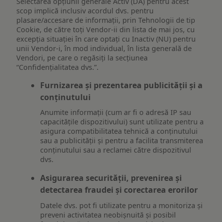
Selectarea opțiunii generale Activ (DA) pentru acest
scop implică inclusiv acordul dvs. pentru
plasare/accesare de informații, prin Tehnologii de tip
Cookie, de către toți Vendor-ii din lista de mai jos, cu
excepția situației în care optați cu Inactiv (NU) pentru
unii Vendor-i, în mod individual, în lista generală de
Vendori, pe care o regăsiți la secțiunea
“Confidențialitatea dvs.”.
Furnizarea și prezentarea publicității și a
conținutului
Anumite informații (cum ar fi o adresă IP sau
capacitățile dispozitivului) sunt utilizate pentru a
asigura compatibilitatea tehnică a conținutului
sau a publicității și pentru a facilita transmiterea
conținutului sau a reclamei către dispozitivul
dvs.
Asigurarea securității, prevenirea și
detectarea fraudei și corectarea erorilor
Datele dvs. pot fi utilizate pentru a monitoriza și
preveni activitatea neobișnuită și posibil