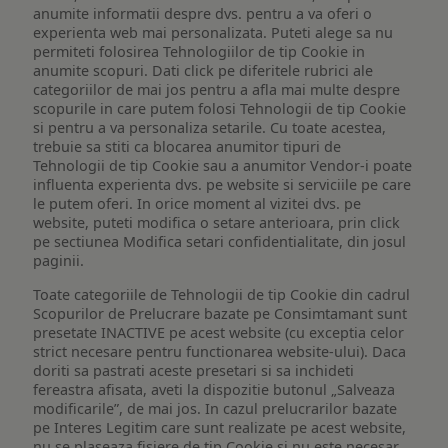
anumite informatii despre dvs. pentru a va oferi o
experienta web mai personalizata. Puteti alege sa nu
permiteti folosirea Tehnologiilor de tip Cookie in
anumite scopuri. Dati click pe diferitele rubrici ale
categoriilor de mai jos pentru a afla mai multe despre
scopurile in care putem folosi Tehnologii de tip Cookie
si pentru a va personaliza setarile. Cu toate acestea,
trebuie sa stiti ca blocarea anumitor tipuri de
Tehnologii de tip Cookie sau a anumitor Vendor-i poate
influenta experienta dvs. pe website si serviciile pe care
le putem oferi. In orice moment al vizitei dvs. pe
website, puteti modifica o setare anterioara, prin click
pe sectiunea Modifica setari confidentialitate, din josul
paginii.
Toate categoriile de Tehnologii de tip Cookie din cadrul
Scopurilor de Prelucrare bazate pe Consimtamant sunt
presetate INACTIVE pe acest website (cu exceptia celor
strict necesare pentru functionarea website-ului). Daca
doriti sa pastrati aceste presetari si sa inchideti
fereastra afisata, aveti la dispozitie butonul „Salveaza
modificarile”, de mai jos. In cazul prelucrarilor bazate
pe Interes Legitim care sunt realizate pe acest website,
nu se plaseaza fisiere de tip Cookie si nu este necesar