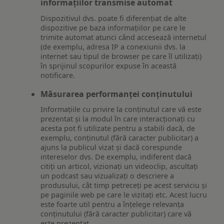
informațiilor transmise automat
Dispozitivul dvs. poate fi diferențiat de alte
dispozitive pe baza informațiilor pe care le
trimite automat atunci când accesează internetul
(de exemplu, adresa IP a conexiunii dvs. la
internet sau tipul de browser pe care îl utilizați)
în sprijinul scopurilor expuse în această
notificare.
Măsurarea performanței conținutului
Informațiile cu privire la conținutul care vă este
prezentat și la modul în care interacționați cu
acesta pot fi utilizate pentru a stabili dacă, de
exemplu, conținutul (fără caracter publicitar) a
ajuns la publicul vizat și dacă corespunde
intereselor dvs. De exemplu, indiferent dacă
citiți un articol, vizionați un videoclip, ascultați
un podcast sau vizualizați o descriere a
produsului, cât timp petreceți pe acest serviciu și
pe paginile web pe care le vizitați etc. Acest lucru
este foarte util pentru a înțelege relevanța
conținutului (fără caracter publicitar) care vă
este prezentat.