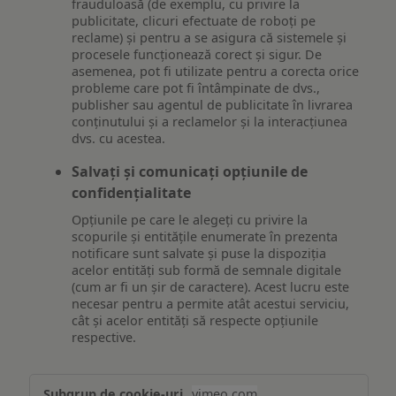
frauduloasă (de exemplu, cu privire la
publicitate, clicuri efectuate de roboți pe
reclame) și pentru a se asigura că sistemele și
procesele funcționează corect și sigur. De
asemenea, pot fi utilizate pentru a corecta orice
probleme care pot fi întâmpinate de dvs.,
publisher sau agentul de publicitate în livrarea
conținutului și a reclamelor și la interacțiunea
dvs. cu acestea.
Salvați și comunicați opțiunile de
confidențialitate
Opțiunile pe care le alegeți cu privire la
scopurile și entitățile enumerate în prezenta
notificare sunt salvate și puse la dispoziția
acelor entități sub formă de semnale digitale
(cum ar fi un șir de caractere). Acest lucru este
necesar pentru a permite atât acestui serviciu,
cât și acelor entități să respecte opțiunile
respective.
Asigurarea
vimeo.com