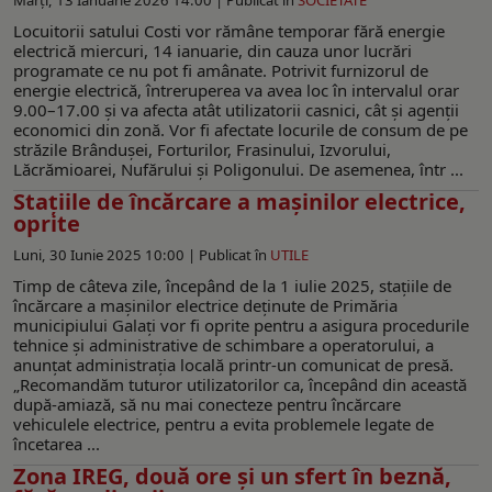
Locuitorii satului Costi vor rămâne temporar fără energie
electrică miercuri, 14 ianuarie, din cauza unor lucrări
programate ce nu pot fi amânate. Potrivit furnizorul de
energie electrică, întreruperea va avea loc în intervalul orar
9.00–17.00 și va afecta atât utilizatorii casnici, cât și agenții
economici din zonă. Vor fi afectate locurile de consum de pe
străzile Brândușei, Forturilor, Frasinului, Izvorului,
Lăcrămioarei, Nufărului și Poligonului. De asemenea, într ...
Stațiile de încărcare a mașinilor electrice,
oprite
Luni, 30 Iunie 2025 10:00 |
Publicat în
UTILE
Timp de câteva zile, începând de la 1 iulie 2025, stațiile de
încărcare a mașinilor electrice deținute de Primăria
municipiului Galați vor fi oprite pentru a asigura procedurile
tehnice și administrative de schimbare a operatorului, a
anunţat administraţia locală printr-un comunicat de presă.
„Recomandăm tuturor utilizatorilor ca, începând din această
după-amiază, să nu mai conecteze pentru încărcare
vehiculele electrice, pentru a evita problemele legate de
încetarea ...
Zona IREG, două ore şi un sfert în beznă,