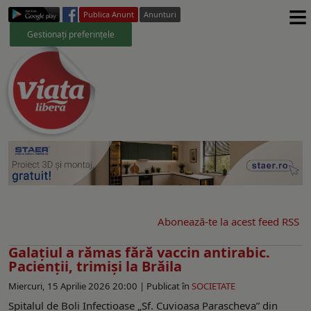
≡
Publica Anunt
Anunturi
Gestionați preferințele
Abonează-te la acest feed RSS
Galațiul a rămas fără vaccin antirabic.
Pacienții, trimiși la Brăila
Miercuri, 15 Aprilie 2026 20:00 |
Publicat în
SOCIETATE
Spitalul de Boli Infecțioase „Sf. Cuvioasa Parascheva” din