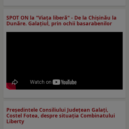
SPOT ON la "Viaţa liberă" - De la Chișinău la
Dunăre. Galațiul, prin ochii basarabenilor
Preşedintele Consiliului Judeţean Galaţi,
Costel Fotea, despre situaţia Combinatului
Liberty