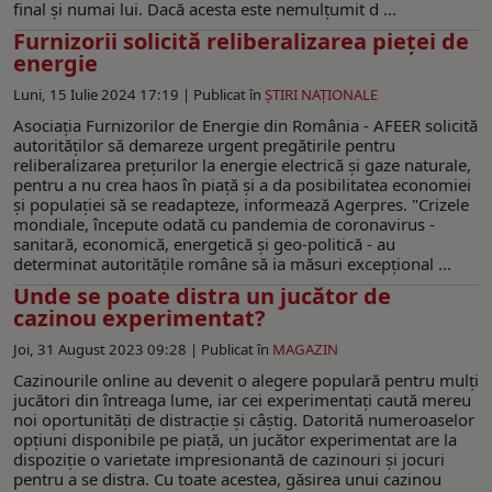
final și numai lui. Dacă acesta este nemulțumit d ...
Furnizorii solicită reliberalizarea pieței de
energie
Luni, 15 Iulie 2024 17:19 |
Publicat în
ŞTIRI NAŢIONALE
Asociaţia Furnizorilor de Energie din România - AFEER solicită
autorităţilor să demareze urgent pregătirile pentru
reliberalizarea preţurilor la energie electrică şi gaze naturale,
pentru a nu crea haos în piaţă şi a da posibilitatea economiei
şi populaţiei să se readapteze, informează Agerpres. "Crizele
mondiale, începute odată cu pandemia de coronavirus -
sanitară, economică, energetică şi geo-politică - au
determinat autorităţile române să ia măsuri excepţional ...
Unde se poate distra un jucător de
cazinou experimentat?
Joi, 31 August 2023 09:28 |
Publicat în
MAGAZIN
Cazinourile online au devenit o alegere populară pentru mulți
jucători din întreaga lume, iar cei experimentați caută mereu
noi oportunități de distracție și câștig. Datorită numeroaselor
opțiuni disponibile pe piață, un jucător experimentat are la
dispoziție o varietate impresionantă de cazinouri și jocuri
pentru a se distra. Cu toate acestea, găsirea unui cazinou