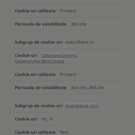
Cookie
strict
Primare
necesare
364 zile
viata-libera.ro
OptanonConsent
,
OptanonAlertBoxClosed
Primare
364 zile, 364 zile
quantserve.com
mc, d
Terț