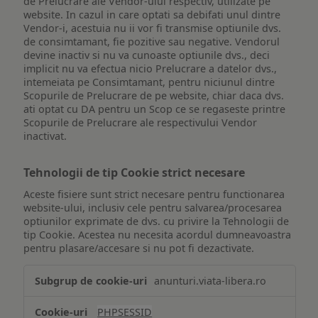
de Prelucrare ale Vendor-ului respectiv, utilizate pe
website. In cazul in care optati sa debifati unul dintre
Vendor-i, acestuia nu ii vor fi transmise optiunile dvs.
de consimtamant, fie pozitive sau negative. Vendorul
devine inactiv si nu va cunoaste optiunile dvs., deci
implicit nu va efectua nicio Prelucrare a datelor dvs.,
intemeiata pe Consimtamant, pentru niciunul dintre
Scopurile de Prelucrare de pe website, chiar daca dvs.
ati optat cu DA pentru un Scop ce se regaseste printre
Scopurile de Prelucrare ale respectivului Vendor
inactivat.
Tehnologii de tip Cookie strict necesare
Aceste fisiere sunt strict necesare pentru functionarea
website-ului, inclusiv cele pentru salvarea/procesarea
optiunilor exprimate de dvs. cu privire la Tehnologii de
tip Cookie. Acestea nu necesita acordul dumneavoastra
pentru plasare/accesare si nu pot fi dezactivate.
Tehnologii
anunturi.viata-libera.ro
de
tip
PHPSESSID