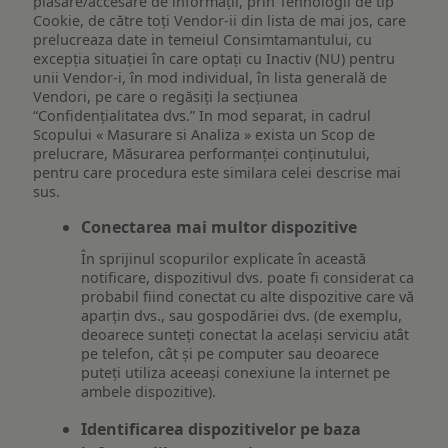
plasare/accesare de informații, prin Tehnologii de tip
Cookie, de către toți Vendor-ii din lista de mai jos, care
prelucreaza date in temeiul Consimtamantului, cu
excepția situației în care optați cu Inactiv (NU) pentru
unii Vendor-i, în mod individual, în lista generală de
Vendori, pe care o regăsiți la secțiunea
“Confidențialitatea dvs.” In mod separat, in cadrul
Scopului « Masurare si Analiza » exista un Scop de
prelucrare, Măsurarea performanței conținutului,
pentru care procedura este similara celei descrise mai
sus.
Conectarea mai multor dispozitive
În sprijinul scopurilor explicate în această
notificare, dispozitivul dvs. poate fi considerat ca
probabil fiind conectat cu alte dispozitive care vă
aparțin dvs., sau gospodăriei dvs. (de exemplu,
deoarece sunteți conectat la același serviciu atât
pe telefon, cât și pe computer sau deoarece
puteți utiliza aceeași conexiune la internet pe
ambele dispozitive).
Identificarea dispozitivelor pe baza