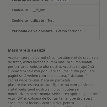
funcționalităților
website-
__cf_bm
ului
Terț
Câteva secunde
Măsurare și analiză
Aceste fișiere ne permit să contorizăm vizitele și sursele
de trafic, astfel încât să putem măsura și îmbunătăți
performanța website-ului nostru. Acestea ne ajută să
cunoaștem cele mai populare sau mai puțin populare
pagini și să vedem cum se deplasează vizitatorii în
cadrul website-ului. Dacă nu permiteți
plasarea/accesarea acestor fișiere, nu vom ști când ați
vizitat website-ul nostru și nu vom putea să-i
monitorizăm performanța. Selectarea opțiunii generale
Activ (DA) in coloana de Consimtamant pentru acest
scop implică inclusiv acordul dvs. pentru