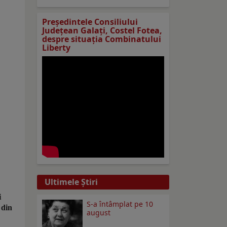
Preşedintele Consiliului
Judeţean Galaţi, Costel Fotea,
despre situaţia Combinatului
Liberty
Ultimele Ştiri
i
S-a întâmplat pe 10
 din
august