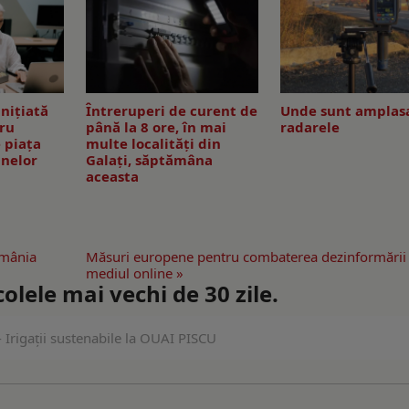
inițiată
Întreruperi de curent de
Unde sunt amplas
tru
până la 8 ore, în mai
radarele
 piața
multe localități din
anelor
Galați, săptămâna
aceasta
omânia
Măsuri europene pentru combaterea dezinformării 
mediul online »
lele mai vechi de 30 zile.
 Irigații sustenabile la OUAI PISCU