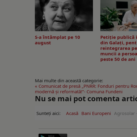
S-a întâmplat pe 10
Petiție publică 
august
din Galați, pen
reintegrarea pe
muncii a perso
peste 50 de ani
Mai multe din această categorie:
« Comunicat de presă „PNRR: Fonduri pentru R
modernă și reformată!”- Comuna Fundeni
Nu se mai pot comenta artico
Sunteți aici:
Acasă
Bani Europeni
Agrosolar -