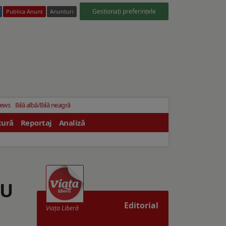
Gestionați preferințele
Publica Anunt
Anunturi
News
Bilă albă/Bilă neagră
tură
Reportaj
Analiză
CU
Editorial
Viaţa Liberă