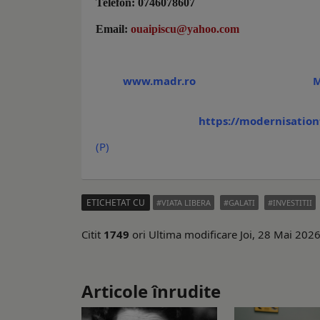
Telefon: 0746078607
Email:
ouaipiscu@yahoo.com
www.madr.ro
Ministerul A
https://modernisation
(P)
ETICHETAT CU
VIATA LIBERA
GALATI
INVESTITII
Citit
1749
ori
Ultima modificare Joi, 28 Mai 202
Articole înrudite