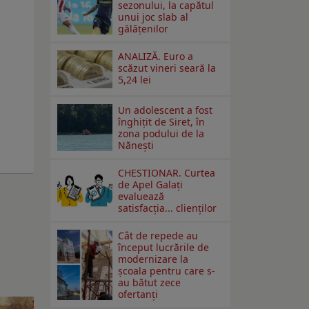
sezonului, la capătul
unui joc slab al
gălățenilor
ANALIZĂ. Euro a
scăzut vineri seară la
5,24 lei
Un adolescent a fost
înghițit de Siret, în
zona podului de la
Nănești
CHESTIONAR. Curtea
de Apel Galați
evaluează
satisfacția... clienților
Cât de repede au
început lucrările de
modernizare la
şcoala pentru care s-
au bătut zece
ofertanţi