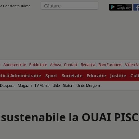
ila Constanţa Tulcea
i
Abonamente
Publicitate
Arhiva
Contact
Redacția
Bani Europeni
Video 
itică Administrație
Sport
Societate
Educație
Justiție
Cul
Diaspora
Magazin
TV Mania
Utile
Sfaturi
Unde Mergem
i sustenabile la OUAI PIS