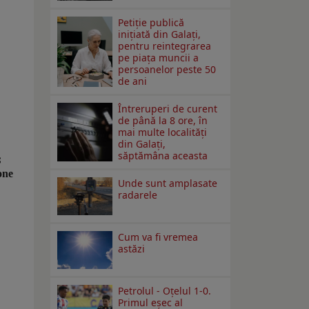
Petiție publică
inițiată din Galați,
pentru reintegrarea
pe piața muncii a
persoanelor peste 50
de ani
Întreruperi de curent
de până la 8 ore, în
mai multe localități
din Galați,
săptămâna aceasta
;
one
Unde sunt amplasate
radarele
Cum va fi vremea
astăzi
Petrolul - Oțelul 1-0.
Primul eșec al