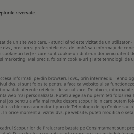
pturile rezervate.
zat de un site web care, - atunci când este vizitat de un utilizator -
 dvs., precum și preferințele dvs. de limbă sau informații de conec
ookie-uri terțe - care sunt cookie-uri dintr-un domeniu diferit de 
e și marketing. Mai precis, folosim cookie-uri și alte tehnologii de
ccesa informatii pe/din browserul dvs., prin intermediul Tehnologii
ivul dvs. si sunt folosite pentru a face ca website-ul sa functionez
tionalitati aferente retelelor de socializare. De obicei, informatiile
enta web mai personalizata. Puteti alege sa nu permiteti folosirea 
de mai jos pentru a afla mai multe despre scopurile in care putem fo
a stiti ca blocarea anumitor tipuri de Tehnologii de tip Cookie sau
i. In orice moment al vizitei dvs. pe website, puteti modifica o set
n cadrul Scopurilor de Prelucrare bazate pe Consimtamant sunt pre
lui). Daca doriti sa pastrati aceste presetari si sa inchideti fereas