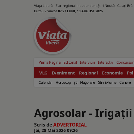
Viața Liberă - Ziar regional independent Știri Noutăți Galaţi Bră
Buzău Vrancea
07:27 LUNI, 10 AUGUST 2026
Prima Pagina
Editorial
Interviuri
Interactiv
Concursur
VLG
Eveniment
Regional
Economie
Pol
Calendar
Horoscop
Ştiri Naţionale
Ştiri Externe
Cariere
Agrosolar - Irigați
Scris de
ADVERTORIAL
Joi, 28 Mai 2026 09:26