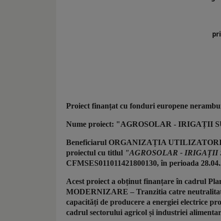
pr
Proiect finanțat cu fonduri europene nerambur
Nume proiect: "AGROSOLAR - IRIGAȚII
Beneficiarul ORGANIZAȚIA UTILIZATOR
proiectul cu titlul
"AGROSOLAR - IRIGAȚII
CFMSES011011421800130, în perioada 28.04.
Acest proiect a obținut finanțare în cadrul 
MODERNIZARE – Tranzitia catre neutralitate cl
capacități de producere a energiei electrice p
cadrul sectorului agricol și industriei alimentar