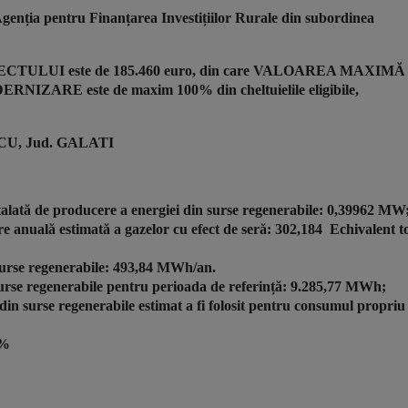
pentru Finanțarea Investițiilor Rurale din subordinea
ULUI este de 185.460 euro, din care VALOAREA MAXIMĂ
E este de maxim 100% din cheltuielile eligibile,
ISCU, Jud. GALATI
talată de producere a energiei din surse regenerabile: 0,39962 MW
re anuală estimată a gazelor cu efect de seră: 302,184 Echivalent t
 surse regenerabile: 493,84 MWh/an.
 surse regenerabile pentru perioada de referință: 9.285,77 MWh;
din surse regenerabile estimat a fi folosit pentru consumul propriu
 %