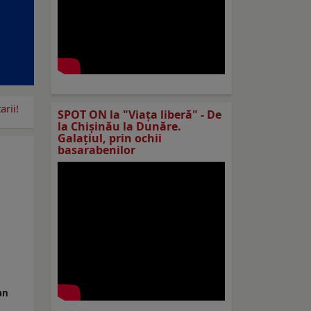
rii!
SPOT ON la "Viaţa liberă" - De
la Chișinău la Dunăre.
Galațiul, prin ochii
basarabenilor
an