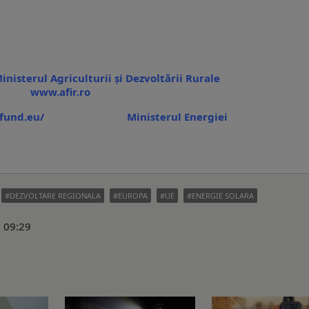
griculturii și Dezvoltării Rurale
www.afir.ro
fund.eu/
Ministerul Energiei
DEZVOLTARE REGIONALA
EUROPA
UE
ENERGIE SOLARA
6 09:29