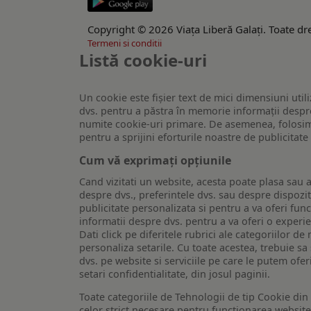
Copyright © 2026 Viaţa Liberă Galaţi. Toate dre
Termeni si conditii
Listă cookie-uri
Un cookie este fişier text de mici dimensiuni utili
dvs. pentru a păstra în memorie informații despre
numite cookie-uri primare. De asemenea, folosim c
pentru a sprijini eforturile noastre de publicitat
Cum vă exprimați opțiunile
Cand vizitati un website, acesta poate plasa sau a
despre dvs., preferintele dvs. sau despre dispozit
publicitate personalizata si pentru a va oferi func
informatii despre dvs. pentru a va oferi o experi
Dati click pe diferitele rubrici ale categoriilor 
personaliza setarile. Cu toate acestea, trebuie s
dvs. pe website si serviciile pe care le putem ofer
setari confidentialitate, din josul paginii.
Toate categoriile de Tehnologii de tip Cookie di
celor strict necesare pentru functionarea website-u