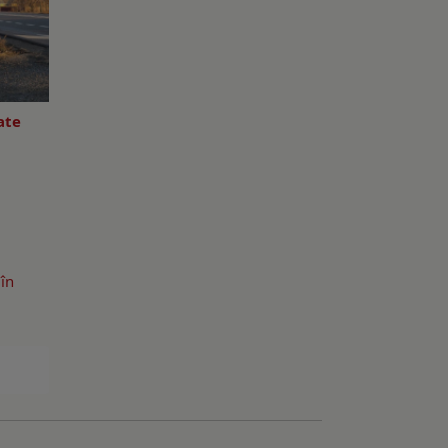
ate
în