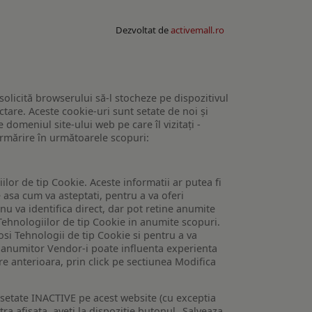
Dezvoltat de
activemall.ro
 solicită browserului să-l stocheze pe dispozitivul
tare. Aceste cookie-uri sunt setate de noi și
domeniul site-ului web pe care îl vizitați -
 urmărire în următoarele scopuri:
lor de tip Cookie. Aceste informatii ar putea fi
e asa cum va asteptati, pentru a va oferi
 nu va identifica direct, dar pot retine anumite
Tehnologiilor de tip Cookie in anumite scopuri.
losi Tehnologii de tip Cookie si pentru a va
 a anumitor Vendor-i poate influenta experienta
are anterioara, prin click pe sectiunea Modifica
setate INACTIVE pe acest website (cu exceptia
tra afisata, aveti la dispozitie butonul „Salveaza