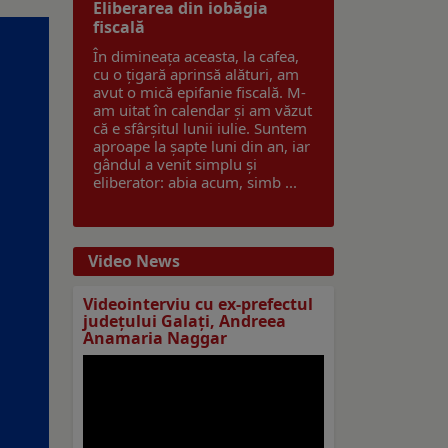
Eliberarea din iobăgia
fiscală
În dimineața aceasta, la cafea,
cu o țigară aprinsă alături, am
avut o mică epifanie fiscală. M-
am uitat în calendar și am văzut
că e sfârșitul lunii iulie. Suntem
aproape la șapte luni din an, iar
gândul a venit simplu și
eliberator: abia acum, simb ...
Video News
Videointerviu cu ex-prefectul
judeţului Galaţi, Andreea
Anamaria Naggar