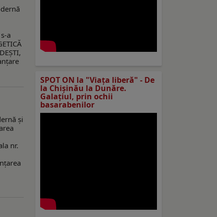
dernă
s-a
RGETICĂ
DEȘTI,
anțare
SPOT ON la "Viaţa liberă" - De
la Chișinău la Dunăre.
Galațiul, prin ochii
basarabenilor
ernă și
area
la nr.
anțarea