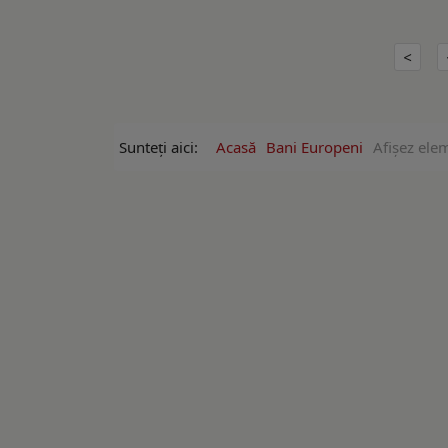
Sunteți aici:
Acasă
Bani Europeni
Afişez ele