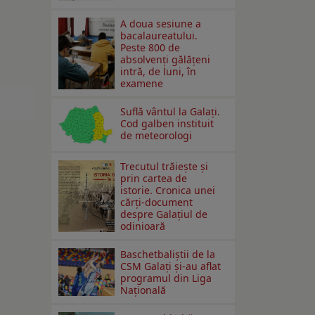
A doua sesiune a
bacalaureatului.
Peste 800 de
absolvenţi gălăţeni
intră, de luni, în
examene
Suflă vântul la Galaţi.
Cod galben instituit
de meteorologi
Trecutul trăiește și
prin cartea de
istorie. Cronica unei
cărți-document
despre Galațiul de
odinioară
Baschetbaliștii de la
CSM Galați și-au aflat
programul din Liga
Națională