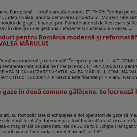
ea Europeană - UrmătoareaGenerațieUE” ”PNRR: Fonduri pentr
 județul Galați, anunță demararea proiectului „Modernizare sis
noiului de grajd”, finanțat prin Planul Național de Redresare și Re
iv în direcția unei gestionări eficiente și sustenabile a deșeu ...
uri pentru România modernă și reformată!
A VALEA MĂRULUI
omânia modernă și reformată!” Începere proiect U.A.T. COM
ță semnarea contractului de finanțare nr. C1I100122000012 pentr
M DE APĂ ȘI CANALIZARE IN SATUL VALEA MĂRULUI, COMUNA VA
ect C1I100122000012. Proiectul este finanțat prin Planul Nation
e gaze în două comune gălățene. Se lucrează 
laţi, au fost solicitate şi echipajele a doi operatori de gaze să me
le două localități. Intervenţia a fost finalizată după circa o oră, 
riată o magistrală de gaze naturale de 32 de ţoli. Echipa Transgaz 
onul avariat fiind izolat complet aseară, astfel î ...