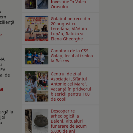
Investiţie în Valea
Oraşului
u
tem
Galaţiul petrece din
ziliență
20 august cu
Loredana, Vlăduța
Lupău, Raluka și
”
Elena Gheorghe
Canotorii de la CSS
Galați, locul al treilea
UNA
la Bascov
u
LEA
Centrul de zi al
al de
Asociației „Sfântul
Antonie cel Mare”.
la
Vacanță în pridvorul
bisericii pentru 100
de copii
Descoperire
argă la
arheologică la
joi
Băleni. Ritualuri
va
funerare de acum
5.000 de ani