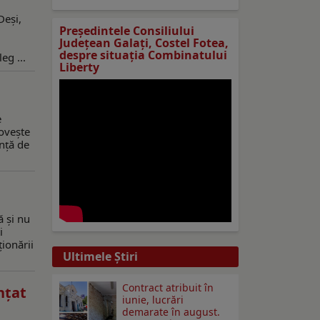
Deși,
Preşedintele Consiliului
Judeţean Galaţi, Costel Fotea,
despre situaţia Combinatului
eg ...
Liberty
e
lovește
anță de
ă și nu
i
ționării
Ultimele Ştiri
Contract atribuit în
nțat
iunie, lucrări
demarate în august.