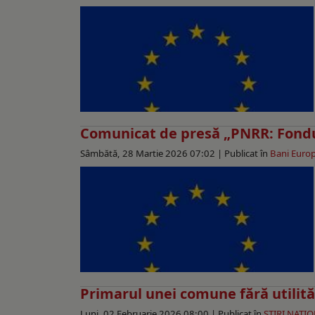
Comunicat de presă „PNRR: Fondu
Sâmbătă, 28 Martie 2026 07:02 |
Publicat în
Bani Euro
Primarul unei comune fără utilită
Luni, 02 Februarie 2026 08:00 |
Publicat în
ŞTIRI NAŢI