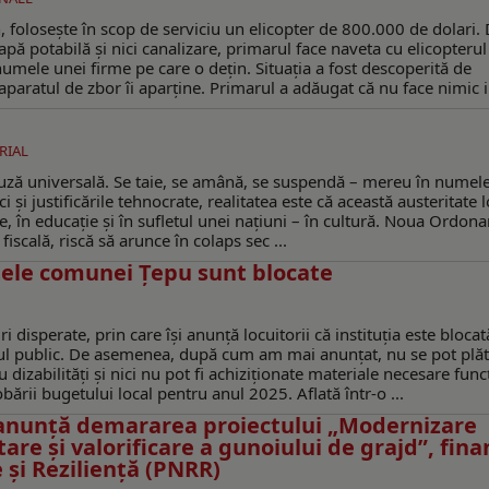
 folosește în scop de serviciu un elicopter de 800.000 de dolari. 
ă potabilă și nici canalizare, primarul face naveta cu elicopterul
umele unei firme pe care o dețin. Situația a fost descoperită de
ă aparatul de zbor îi aparține. Primarul a adăugat că nu face nimic il
RIAL
cuză universală. Se taie, se amână, se suspendă – mereu în numel
i și justificările tehnocrate, realitatea este că această austeritate 
xe, în educație și în sufletul unei națiuni – în cultură. Noua Ordon
scală, riscă să arunce în colaps sec ...
tele comunei Ţepu sunt blocate
isperate, prin care își anunță locuitorii că instituția este blocat
tul public. De asemenea, după cum am mai anunţat, nu se pot plăt
u dizabilități și nici nu pot fi achiziționate materiale necesare func
ării bugetului local pentru anul 2025. Aflată într-o ...
 anunță demararea proiectului „Modernizare
re și valorificare a gunoiului de grajd”, fina
 și Reziliență (PNRR)