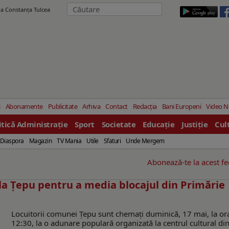
ila Constanţa Tulcea
i
Abonamente
Publicitate
Arhiva
Contact
Redacția
Bani Europeni
Video 
itică Administrație
Sport
Societate
Educație
Justiție
Cul
Diaspora
Magazin
TV Mania
Utile
Sfaturi
Unde Mergem
Abonează-te la acest f
la Țepu pentru a media blocajul din Primărie
Locuitorii comunei Țepu sunt chemați duminică, 17 mai, la or
12:30, la o adunare populară organizată la centrul cultural di