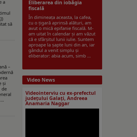
e a
Eliberarea din iobăgia
fiscală
timul
În dimineața aceasta, la cafea,
J)
cu o țigară aprinsă alături, am
itat să
avut o mică epifanie fiscală. M-
am uitat în calendar și am văzut
că e sfârșitul lunii iulie. Suntem
aproape la șapte luni din an, iar
gândul a venit simplu și
eliberator: abia acum, simb ...
ană –
odernă
area
Video News
 și
l de
Videointerviu cu ex-prefectul
eneral
judeţului Galaţi, Andreea
..
Anamaria Naggar