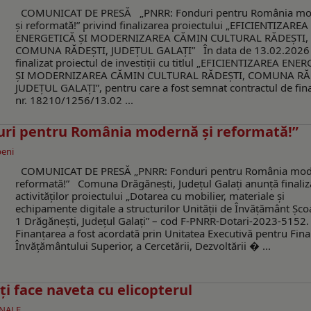
COMUNICAT DE PRESĂ „PNRR: Fonduri pentru România mo
și reformată!” privind finalizarea proiectului „EFICIENTIZAREA
ENERGETICĂ ȘI MODERNIZAREA CĂMIN CULTURAL RĂDEȘTI,
COMUNA RĂDEȘTI, JUDEȚUL GALAȚI” În data de 13.02.2026 
finalizat proiectul de investiții cu titlul „EFICIENTIZAREA ENE
ȘI MODERNIZAREA CĂMIN CULTURAL RĂDEȘTI, COMUNA RĂ
JUDEȚUL GALAȚI”, pentru care a fost semnat contractul de fin
nr. 18210/1256/13.02 ...
ri pentru România modernă și reformată!”
peni
COMUNICAT DE PRESĂ „PNRR: Fonduri pentru România mod
reformată!” Comuna Drăgănești, Județul Galați anunță finaliz
activităților proiectului „Dotarea cu mobilier, materiale și
echipamente digitale a structurilor Unității de Învățământ Școa
1 Drăgănești, Județul Galați” – cod F-PNRR-Dotari-2023-5152.
Finanțarea a fost acordată prin Unitatea Executivă pentru Fin
Învățământului Superior, a Cercetării, Dezvoltării � ...
ți face naveta cu elicopterul
ONALE