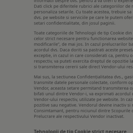
informatii despre dvs. pentru a va oferi o experi
Dati click pe diferitele rubrici ale categoriilor 
personaliza setarile. Cu toate acestea, trebuie s
dvs. pe website si serviciile pe care le putem ofer
setari confidentialitate, din josul paginii.
Toate categoriile de Tehnologii de tip Cookie di
celor strict necesare pentru functionarea website-u
modificarile”, de mai jos. In cazul prelucrarilor 
acordul dvs. Daca doriti sa pastrati aceste presetar
exceptie, in cazul in care considerati ca, pentru 
respectiv, va puteti exercita dreptul de opozitie l
si transmiterea cererii sale direct Vendor-ului res
Mai sus, la sectiunea Confidențialitatea dvs., gas
transmite datele personale colectate, conform opt
Vendor, aceasta setare permitand transmiterea opt
bifati unul dintre Vendor-i, va exprimati acordul
Vendor-ului respectiv, utilizate pe website. In caz
pozitive sau negative. Vendorul devine inactiv si 
Consimtamant, pentru niciunul dintre Scopurile d
Prelucrare ale respectivului Vendor inactivat.
Tehnologii de tip Cookie strict necesare