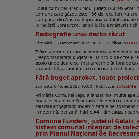
Edilul comunei Brebu Nou, județul Caraș-Severin,
comuna care găzduiește 166 de locuitori nu are ap
cumpărat din Austria împreună cu tatăl său, pe n
jurnaliștii Context.ro, iar edilul le-a mărturisit c
Radiografia unui declin tăcut
Sâmbătă, 25 Octombrie 2025 00:00 |
Publicat în
EDITO
Trăim vremuri în care austeritatea a devenit o s
„responsabilității bugetare”. Dincolo de cifrele rec
acolo unde doare cel mai tare: în plătitorii de ta
Urgență 52, anunțată ca o măsură de echilibrare fi
Fără buget aprobat, toate proiec
Sâmbătă, 07 Iunie 2025 10:00 |
Publicat în
SOCIETATE
Primăria Comunei Țepu a lansat mai multe apeluri d
poate achita nici măcar facturile pentru ilumina
salariile angajaților, indemnizațiile persoanelor c
- motorină, benzină, hârtie A4 - din cauza neaprob
Comuna Fundeni, județul Galați,
sistem comunal integrat de colecta
prin Planul Național de Redresare