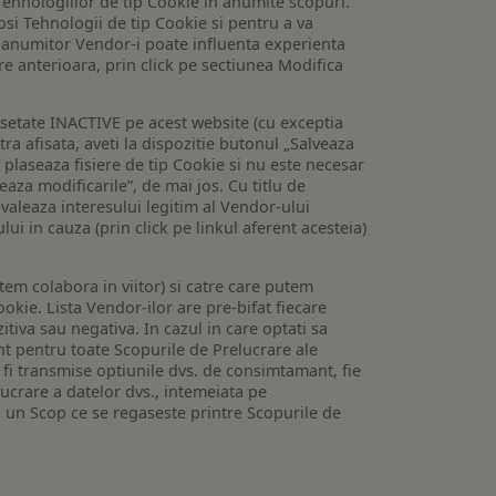
Tehnologiilor de tip Cookie in anumite scopuri.
losi Tehnologii de tip Cookie si pentru a va
 a anumitor Vendor-i poate influenta experienta
are anterioara, prin click pe sectiunea Modifica
setate INACTIVE pe acest website (cu exceptia
tra afisata, aveti la dispozitie butonul „Salveaza
e plaseaza fisiere de tip Cookie si nu este necesar
veaza modificarile”, de mai jos. Cu titlu de
valeaza interesului legitim al Vendor-ului
lui in cauza (prin click pe linkul aferent acesteia)
utem colabora in viitor) si catre care putem
okie. Lista Vendor-ilor are pre-bifat fiecare
iva sau negativa. In cazul in care optati sa
nt pentru toate Scopurile de Prelucrare ale
or fi transmise optiunile dvs. de consimtamant, fie
lucrare a datelor dvs., intemeiata pe
 un Scop ce se regaseste printre Scopurile de