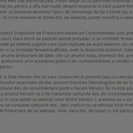
enta web mai personalizata. Puteti alege sa nu permiteti folosirea 
de mai jos pentru a afla mai multe despre scopurile in care putem fo
a stiti ca blocarea anumitor tipuri de Tehnologii de tip Cookie sau
i. In orice moment al vizitei dvs. pe website, puteti modifica o set
n cadrul Scopurilor de Prelucrare bazate pe Consimtamant sunt pre
lui). Daca doriti sa pastrati aceste presetari si sa inchideti fereas
bazate pe Interes Legitim care sunt realizate pe acest website, nu s
i si sa inchideti fereastra afisata, aveti la dispozitie butonul „Sal
o anume prelucrare de date, intr-un anumit scop, interesul dvs. pre
a prelucrare, prin accesarea politicii de confidentialitate a Vendor-u
pectiv.
iti si lista Vendor-ilor cu care colaboram in prezent (sau cu care p
iunilor exprimate de dvs. privind folosirea Tehnologiilor de tip Co
iunii dvs. de consimtamant pentru fiecare Vendor, fie ca este pozit
 ca acestui Vendor sa ii fie transmise optiunile dvs. de consimtama
ul in care optati sa debifati unul dintre Vendor-i, acestuia nu ii v
nu va cunoaste optiunile dvs., deci implicit nu va efectua nicio Pre
e Prelucrare de pe website, chiar daca dvs. ati optat cu DA pentru