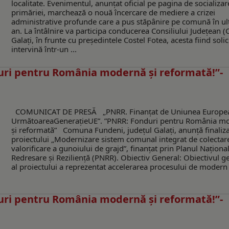
localitate. Evenimentul, anunțat oficial pe pagina de socializar
primăriei, marchează o nouă încercare de mediere a crizei
administrative profunde care a pus stăpânire pe comună în ul
an. La întâlnire va participa conducerea Consiliului Județean (C
Galați, în frunte cu președintele Costel Fotea, acesta fiind solic
intervină într-un ...
ri pentru România modernă și reformată!”-
COMUNICAT DE PRESĂ „PNRR. Finanțat de Uniunea Europe
UrmătoareaGenerațieUE”. ”PNRR: Fonduri pentru România m
și reformată” Comuna Fundeni, județul Galați, anunță finaliz
proiectului „Modernizare sistem comunal integrat de colectare
valorificare a gunoiului de grajd”, finanțat prin Planul Naționa
Redresare și Reziliență (PNRR). Obiectiv General: Obiectivul g
al proiectului a reprezentat accelerarea procesului de modern .
ri pentru România modernă și reformată!”-