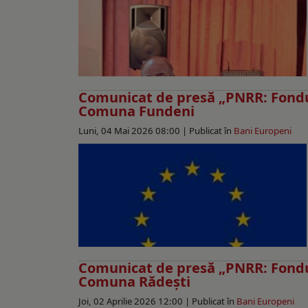
Comunicat de presă „PNRR: Fondu
Comuna Fundeni
Luni, 04 Mai 2026 08:00 |
Publicat în
Bani Europeni
Comunicat de presă „PNRR: Fondu
Comuna Rădești
Joi, 02 Aprilie 2026 12:00 |
Publicat în
Bani Europeni