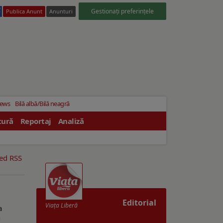
Gestionați preferințele
Publica Anunt
Anunturi
News
Bilă albă/Bilă neagră
tură
Reportaj
Analiză
eed RSS
Editorial
Viaţa Liberă
a
n