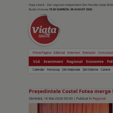
Viața Liberă - Ziar regional independent Știri Noutăți Galaţi Bră
Buzău Vrancea
19:28 SâMBăTă, 08 AUGUST 2026
Prima Pagina
Editorial
Interviuri
Interactiv
Concursur
VLG
Eveniment
Regional
Economie
Pol
Calendar
Horoscop
Ştiri Naţionale
Ştiri Externe
Cariere
Preşedintele Costel Fotea merge 
Sâmbătă, 16 Mai 2026 09:00 |
Publicat în
Regional