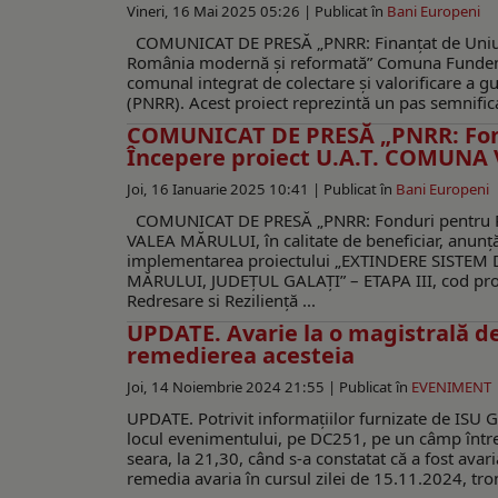
Vineri, 16 Mai 2025 05:26 |
Publicat în
Bani Europeni
COMUNICAT DE PRESĂ „PNRR: Finanțat de Uniun
România modernă și reformată” Comuna Fundeni,
comunal integrat de colectare și valorificare a gu
(PNRR). Acest proiect reprezintă un pas semnificat
COMUNICAT DE PRESĂ „PNRR: Fond
Începere proiect U.A.T. COMUN
Joi, 16 Ianuarie 2025 10:41 |
Publicat în
Bani Europeni
COMUNICAT DE PRESĂ „PNRR: Fonduri pentru R
VALEA MĂRULUI, în calitate de beneficiar, anun
implementarea proiectului „EXTINDERE SISTE
MĂRULUI, JUDEȚUL GALAȚI” – ETAPA III, cod proi
Redresare si Reziliență ...
UPDATE. Avarie la o magistrală d
remedierea acesteia
Joi, 14 Noiembrie 2024 21:55 |
Publicat în
EVENIMENT
UPDATE. Potrivit informaţiilor furnizate de ISU Ga
locul evenimentului, pe DC251, pe un câmp între ce
seara, la 21,30, când s-a constatat că a fost ava
remedia avaria în cursul zilei de 15.11.2024, trons