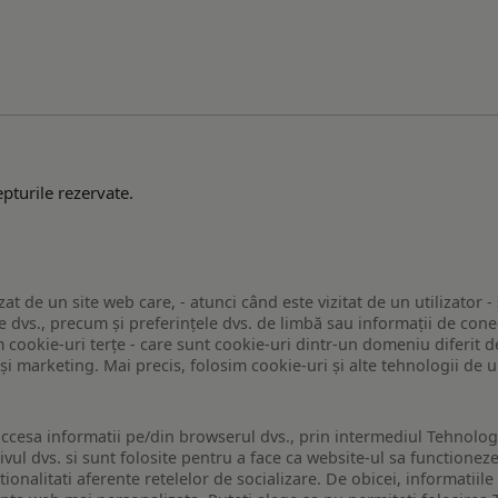
pturile rezervate.
zat de un site web care, - atunci când este vizitat de un utilizator -
 dvs., precum și preferințele dvs. de limbă sau informații de conec
ookie-uri terțe - care sunt cookie-uri dintr-un domeniu diferit de 
e și marketing. Mai precis, folosim cookie-uri și alte tehnologii de
ccesa informatii pe/din browserul dvs., prin intermediul Tehnologii
ivul dvs. si sunt folosite pentru a face ca website-ul sa functionez
tionalitati aferente retelelor de socializare. De obicei, informatiile