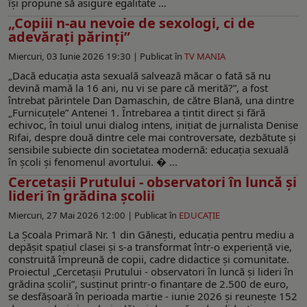
își propune să asigure egalitate ...
„Copiii n-au nevoie de sexologi, ci de
adevărați părinți”
Miercuri, 03 Iunie 2026 19:30 |
Publicat în
TV MANIA
„Dacă educația asta sexuală salvează măcar o fată să nu
devină mamă la 16 ani, nu vi se pare că merită?”, a fost
întrebat părintele Dan Damaschin, de către Blană, una dintre
„Furnicuțele” Antenei 1. Întrebarea a țintit direct și fără
echivoc, în toiul unui dialog intens, inițiat de jurnalista Denise
Rifai, despre două dintre cele mai controversate, dezbătute și
sensibile subiecte din societatea modernă: educația sexuală
în școli și fenomenul avortului. � ...
Cercetașii Prutului - observatori în luncă și
lideri în grădina școlii
Miercuri, 27 Mai 2026 12:00 |
Publicat în
EDUCAŢIE
La Școala Primară Nr. 1 din Gănești, educația pentru mediu a
depășit spațiul clasei și s-a transformat într-o experiență vie,
construită împreună de copii, cadre didactice și comunitate.
Proiectul „Cercetașii Prutului - observatori în luncă și lideri în
grădina școlii”, susținut printr-o finanțare de 2.500 de euro,
se desfășoară în perioada martie - iunie 2026 și reuneşte 152