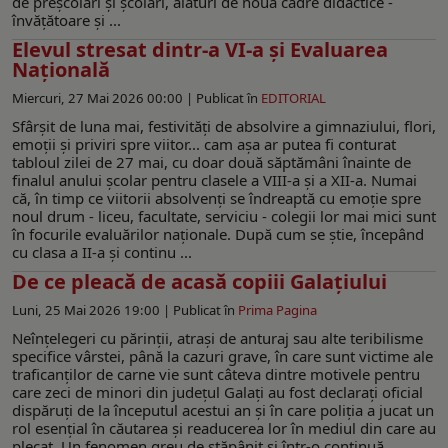
de preșcolari și școlari, alături de nouă cadre didactice -
învățătoare și ...
Elevul stresat dintr-a VI-a și Evaluarea
Națională
Miercuri, 27 Mai 2026 00:00 |
Publicat în
EDITORIAL
Sfârșit de luna mai, festivități de absolvire a gimnaziului, flori,
emoții și priviri spre viitor... cam așa ar putea fi conturat
tabloul zilei de 27 mai, cu doar două săptămâni înainte de
finalul anului școlar pentru clasele a VIII-a și a XII-a. Numai
că, în timp ce viitorii absolvenți se îndreaptă cu emoție spre
noul drum - liceu, facultate, serviciu - colegii lor mai mici sunt
în focurile evaluărilor naționale. După cum se știe, începând
cu clasa a II-a și continu ...
De ce pleacă de acasă copiii Galațiului
Luni, 25 Mai 2026 19:00 |
Publicat în
Prima Pagina
Neînțelegeri cu părinții, atrași de anturaj sau alte teribilisme
specifice vârstei, până la cazuri grave, în care sunt victime ale
traficanților de carne vie sunt câteva dintre motivele pentru
care zeci de minori din județul Galați au fost declarați oficial
dispăruți de la începutul acestui an și în care poliția a jucat un
rol esențial în căutarea și readucerea lor în mediul din care au
plecat. Un fenomen greu de stăpânit și într-o continuă