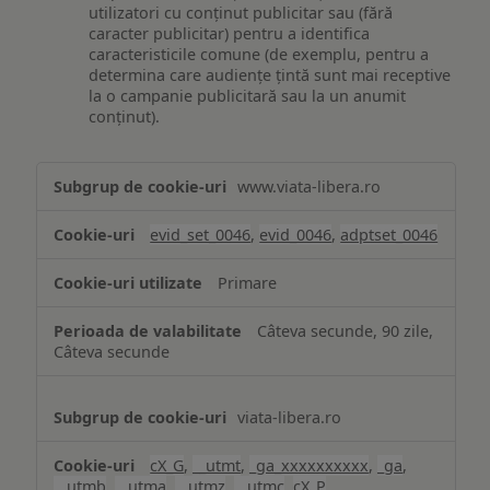
utilizatori cu conținut publicitar sau (fără
caracter publicitar) pentru a identifica
caracteristicile comune (de exemplu, pentru a
determina care audiențe țintă sunt mai receptive
la o campanie publicitară sau la un anumit
conținut).
Măsurare
www.viata-libera.ro
și
analiză
evid_set_0046
,
evid_0046
,
adptset_0046
Primare
Câteva secunde, 90 zile,
Câteva secunde
viata-libera.ro
cX_G
,
__utmt
,
_ga_xxxxxxxxxx
,
_ga
,
__utmb
,
__utma
,
__utmz
,
__utmc
,
cX_P
,