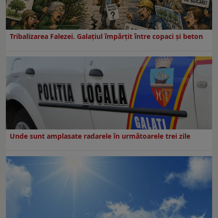
Tribalizarea Falezei. Galațiul împărțit între copaci și beton
Unde sunt amplasate radarele în următoarele trei zile