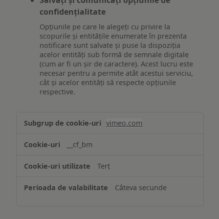
confidențialitate
Opțiunile pe care le alegeți cu privire la
scopurile și entitățile enumerate în prezenta
notificare sunt salvate și puse la dispoziția
acelor entități sub formă de semnale digitale
(cum ar fi un șir de caractere). Acest lucru este
necesar pentru a permite atât acestui serviciu,
cât și acelor entități să respecte opțiunile
respective.
Asigurarea
vimeo.com
funcționalităților
website-
__cf_bm
ului
Terț
Câteva secunde