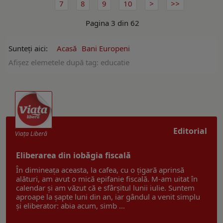
7
8
9
10
Pagina 3 din 62
Sunteți aici:
Acasă
Bani Europeni
Afişez elemetele după tag: educatie
Editorial
Viaţa Liberă
Eliberarea din iobăgia fiscală
În dimineața aceasta, la cafea, cu o țigară aprinsă
alături, am avut o mică epifanie fiscală. M-am uitat în
calendar și am văzut că e sfârșitul lunii iulie. Suntem
aproape la șapte luni din an, iar gândul a venit simplu
și eliberator: abia acum, simb ...