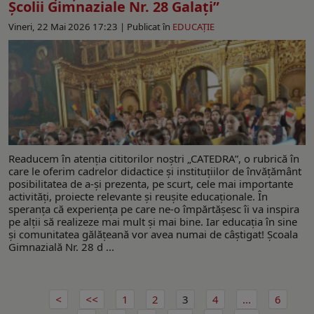
Școlii Gimnaziale Nr. 28 Galați”
Vineri, 22 Mai 2026 17:23 |
Publicat în
EDUCAŢIE
Readucem în atenţia cititorilor noştri „CATEDRA”, o rubrică în
care le oferim cadrelor didactice şi instituţiilor de învăţământ
posibilitatea de a-şi prezenta, pe scurt, cele mai importante
activități, proiecte relevante şi reuşite educaţionale. În
speranţa că experienţa pe care ne-o împărtăşesc îi va inspira
pe alţii să realizeze mai mult şi mai bine. Iar educaţia în sine
şi comunitatea gălăţeană vor avea numai de câştigat! Şcoala
Gimnazială Nr. 28 d ...
1
2
3
4
...
6