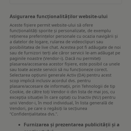
Asigurarea funcționalităților website-ului
Aceste fișiere permit website-ului să ofere
funcționalități sporite și personalizate, de exemplu
reţinerea preferinţelor personale cu ocazia navigării și
a datelor de logare, rularea de videoclipuri sau
posibilitatea de live chat. Acestea pot fi adăugate de noi
sau de furnizori terți ale căror servicii le-am adăugat pe
paginile noastre (Vendor-i). Dacă nu permiteți
plasarea/accesarea acestor fișiere, este posibil ca unele
sau toate aceste servicii să nu funcționeze corect.
Selectarea opțiunii generale Activ (DA) pentru acest
scop implică inclusiv acordul dvs. pentru
plasare/accesare de informații, prin Tehnologii de tip
Cookie, de către toți Vendor-ii din lista de mai jos, cu
excepția situației în care optați cu Inactiv (NU) pentru
unii Vendor-i, în mod individual, în lista generală de
Vendori, pe care o regăsiți la secțiunea
“Confidențialitatea dvs.”.
Furnizarea și prezentarea publicității și a