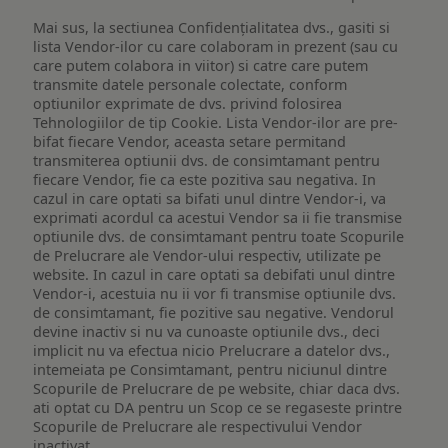
Mai sus, la sectiunea Confidențialitatea dvs., gasiti si
lista Vendor-ilor cu care colaboram in prezent (sau cu
care putem colabora in viitor) si catre care putem
transmite datele personale colectate, conform
optiunilor exprimate de dvs. privind folosirea
Tehnologiilor de tip Cookie. Lista Vendor-ilor are pre-
bifat fiecare Vendor, aceasta setare permitand
transmiterea optiunii dvs. de consimtamant pentru
fiecare Vendor, fie ca este pozitiva sau negativa. In
cazul in care optati sa bifati unul dintre Vendor-i, va
exprimati acordul ca acestui Vendor sa ii fie transmise
optiunile dvs. de consimtamant pentru toate Scopurile
de Prelucrare ale Vendor-ului respectiv, utilizate pe
website. In cazul in care optati sa debifati unul dintre
Vendor-i, acestuia nu ii vor fi transmise optiunile dvs.
de consimtamant, fie pozitive sau negative. Vendorul
devine inactiv si nu va cunoaste optiunile dvs., deci
implicit nu va efectua nicio Prelucrare a datelor dvs.,
intemeiata pe Consimtamant, pentru niciunul dintre
Scopurile de Prelucrare de pe website, chiar daca dvs.
ati optat cu DA pentru un Scop ce se regaseste printre
Scopurile de Prelucrare ale respectivului Vendor
inactivat.