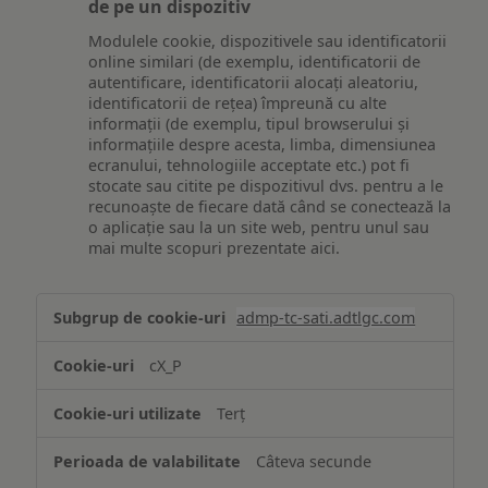
de pe un dispozitiv
Modulele cookie, dispozitivele sau identificatorii
online similari (de exemplu, identificatorii de
autentificare, identificatorii alocați aleatoriu,
identificatorii de rețea) împreună cu alte
informații (de exemplu, tipul browserului și
informațiile despre acesta, limba, dimensiunea
ecranului, tehnologiile acceptate etc.) pot fi
stocate sau citite pe dispozitivul dvs. pentru a le
recunoaște de fiecare dată când se conectează la
o aplicație sau la un site web, pentru unul sau
mai multe scopuri prezentate aici.
Stocarea
admp-tc-sati.adtlgc.com
și/sau
accesarea
cX_P
informațiilor
de
Terț
pe
un
Câteva secunde
dispozitiv