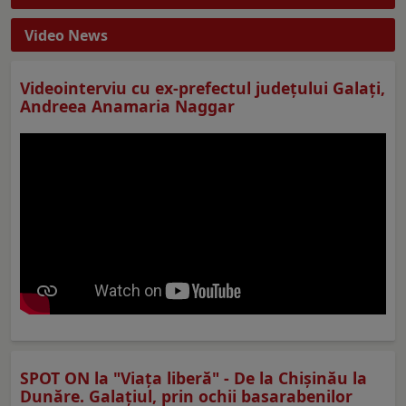
Video News
Videointerviu cu ex-prefectul judeţului Galaţi,
Andreea Anamaria Naggar
SPOT ON la "Viaţa liberă" - De la Chișinău la
Dunăre. Galațiul, prin ochii basarabenilor