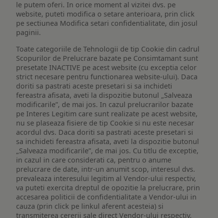
le putem oferi. In orice moment al vizitei dvs. pe
website, puteti modifica o setare anterioara, prin click
pe sectiunea Modifica setari confidentialitate, din josul
paginii.
Toate categoriile de Tehnologii de tip Cookie din cadrul
Scopurilor de Prelucrare bazate pe Consimtamant sunt
presetate INACTIVE pe acest website (cu exceptia celor
strict necesare pentru functionarea website-ului). Daca
doriti sa pastrati aceste presetari si sa inchideti
fereastra afisata, aveti la dispozitie butonul „Salveaza
modificarile”, de mai jos. In cazul prelucrarilor bazate
pe Interes Legitim care sunt realizate pe acest website,
nu se plaseaza fisiere de tip Cookie si nu este necesar
acordul dvs. Daca doriti sa pastrati aceste presetari si
sa inchideti fereastra afisata, aveti la dispozitie butonul
„Salveaza modificarile”, de mai jos. Cu titlu de exceptie,
in cazul in care considerati ca, pentru o anume
prelucrare de date, intr-un anumit scop, interesul dvs.
prevaleaza interesului legitim al Vendor-ului respectiv,
va puteti exercita dreptul de opozitie la prelucrare, prin
accesarea politicii de confidentialitate a Vendor-ului in
cauza (prin click pe linkul aferent acesteia) si
transmiterea cererii sale direct Vendor-ului respectiv.