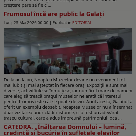
creștere pare să fie c ...
Frumosul încă are public la Galați
Luni, 25 Mai 2026 00:00 |
Publicat în
EDITORIAL
De la an la an, Noaptea Muzeelor devine un eveniment tot
mai iubit și mai așteptat în fiecare oraș. Expozițiile sunt mai
diverse, activitățile se înmulțesc, iar numărul mare de oameni
care aleg să treacă pragul muzeelor ne arată că interesul
pentru frumos este cât se poate de viu. Anul acesta, Galațiul a
oferit un exemplu deosebit. Noaptea Muzeelor nu a însemnat
doar vizitarea unor clădiri istorice, ci a fost un adevărat
traseu cultural, care a adus împreună patrimoniul loca ...
CATEDRA. „Înălțarea Domnului – lumină,
credință și bucurie în sufletele elevilor