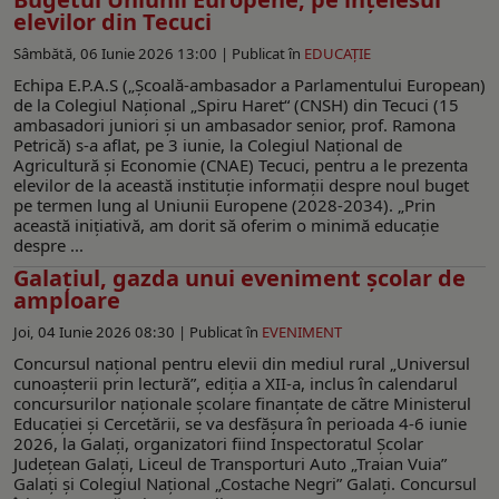
elevilor din Tecuci
Sâmbătă, 06 Iunie 2026 13:00 |
Publicat în
EDUCAŢIE
Echipa E.P.A.S („Școală-ambasador a Parlamentului European)
de la Colegiul Național „Spiru Haret“ (CNSH) din Tecuci (15
ambasadori juniori și un ambasador senior, prof. Ramona
Petrică) s-a aflat, pe 3 iunie, la Colegiul Național de
Agricultură și Economie (CNAE) Tecuci, pentru a le prezenta
elevilor de la această instituție informații despre noul buget
pe termen lung al Uniunii Europene (2028-2034). „Prin
această inițiativă, am dorit să oferim o minimă educație
despre ...
Galațiul, gazda unui eveniment școlar de
amploare
Joi, 04 Iunie 2026 08:30 |
Publicat în
EVENIMENT
Concursul național pentru elevii din mediul rural „Universul
cunoașterii prin lectură”, ediția a XII-a, inclus în calendarul
concursurilor naționale școlare finanțate de către Ministerul
Educației și Cercetării, se va desfășura în perioada 4-6 iunie
2026, la Galați, organizatori fiind Inspectoratul Școlar
Județean Galați, Liceul de Transporturi Auto „Traian Vuia”
Galați și Colegiul Național „Costache Negri” Galați. Concursul