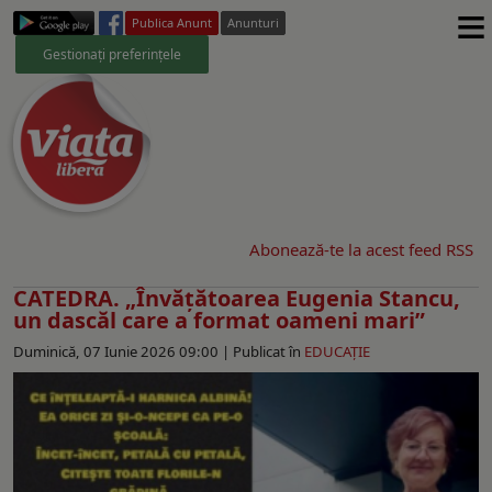
≡
Publica Anunt
Anunturi
Gestionați preferințele
Abonează-te la acest feed RSS
CATEDRA. „Învățătoarea Eugenia Stancu,
un dascăl care a format oameni mari”
Duminică, 07 Iunie 2026 09:00 |
Publicat în
EDUCAŢIE