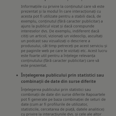
Informațiile cu privire la conținutul care vă este
prezentat și la modul în care interacționați cu
acesta pot fi utilizate pentru a stabili dacă, de
exemplu, conținutul (fără caracter publicitar) a
ajuns la publicul vizat și dacă corespunde
intereselor dvs. De exemplu, indiferent dacă
citiți un articol, vizionați un videoclip, ascultați
un podcast sau vizualizați o descriere a
produsului, cât timp petreceți pe acest serviciu și
pe paginile web pe care le vizitați etc. Acest lucru
este foarte util pentru a înțelege relevanța
conținutului (fără caracter publicitar) care vă
este prezentat.
Înțelegerea publicului prin statistici sau
combinații de date din surse diferite
Înțelegerea publicului prin statistici sau
combinații de date din surse diferite Rapoartele
pot fi generate pe baza combinației de seturi de
date (cum ar fi profilurile de utilizator,
statisticile, cercetarea de piață, datele analitice)
cu privire la interacțiunile dvs. și cele ale altor