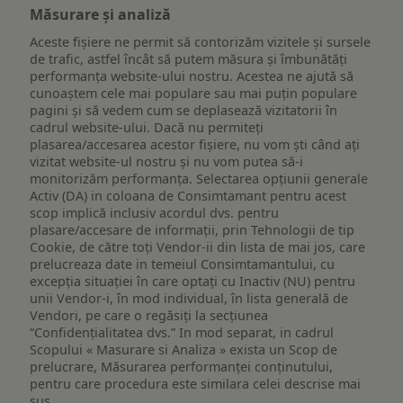
Măsurare și analiză
Aceste fișiere ne permit să contorizăm vizitele și sursele
de trafic, astfel încât să putem măsura și îmbunătăți
performanța website-ului nostru. Acestea ne ajută să
cunoaștem cele mai populare sau mai puțin populare
pagini și să vedem cum se deplasează vizitatorii în
cadrul website-ului. Dacă nu permiteți
plasarea/accesarea acestor fișiere, nu vom ști când ați
vizitat website-ul nostru și nu vom putea să-i
monitorizăm performanța. Selectarea opțiunii generale
Activ (DA) in coloana de Consimtamant pentru acest
scop implică inclusiv acordul dvs. pentru
plasare/accesare de informații, prin Tehnologii de tip
Cookie, de către toți Vendor-ii din lista de mai jos, care
prelucreaza date in temeiul Consimtamantului, cu
excepția situației în care optați cu Inactiv (NU) pentru
unii Vendor-i, în mod individual, în lista generală de
Vendori, pe care o regăsiți la secțiunea
“Confidențialitatea dvs.” In mod separat, in cadrul
Scopului « Masurare si Analiza » exista un Scop de
prelucrare, Măsurarea performanței conținutului,
pentru care procedura este similara celei descrise mai
sus.