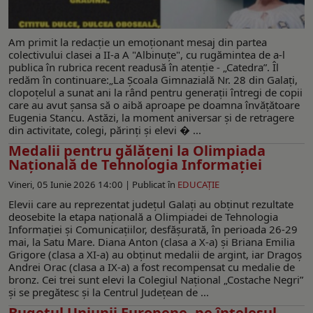
Am primit la redacţie un emoţionant mesaj din partea
colectivului clasei a II-a A "Albinuţe", cu rugămintea de a-l
publica în rubrica recent readusă în atenţie - „Catedra”. Îl
redăm în continuare:„La Școala Gimnazială Nr. 28 din Galați,
clopoțelul a sunat ani la rând pentru generații întregi de copii
care au avut șansa să o aibă aproape pe doamna învățătoare
Eugenia Stancu. Astăzi, la moment aniversar și de retragere
din activitate, colegi, părinți și elevi � ...
Medalii pentru gălăţeni la Olimpiada
Naţională de Tehnologia Informației
Vineri, 05 Iunie 2026 14:00 |
Publicat în
EDUCAŢIE
Elevii care au reprezentat județul Galați au obținut rezultate
deosebite la etapa națională a Olimpiadei de Tehnologia
Informației și Comunicațiilor, desfăşurată, în perioada 26-29
mai, la Satu Mare. Diana Anton (clasa a X-a) și Briana Emilia
Grigore (clasa a XI-a) au obținut medalii de argint, iar Dragoș
Andrei Orac (clasa a IX-a) a fost recompensat cu medalie de
bronz. Cei trei sunt elevi la Colegiul Național „Costache Negri”
şi se pregătesc şi la Centrul Județean de ...
Bugetul Uniunii Europene, pe înțelesul