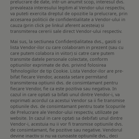
prelucrare de date, intr-un anumit scop, interesul dvs.
prevaleaza interesului legitim al Vendor-ului respectiv,
va puteti exercita dreptul de opozitie la prelucrare, prin
accesarea politicii de confidentialitate a Vendor-ului in
cauza (prin click pe linkul aferent acesteia) si
transmiterea cererii sale direct Vendor-ului respectiv.
Mai sus, la sectiunea Confidențialitatea dvs., gasiti si
lista Vendor-ilor cu care colaboram in prezent (sau cu
care putem colabora in viitor) si catre care putem
transmite datele personale colectate, conform
optiunilor exprimate de dvs. privind folosirea
Tehnologiilor de tip Cookie. Lista Vendor-ilor are pre-
bifat fiecare Vendor, aceasta setare permitand
transmiterea optiunii dvs. de consimtamant pentru
fiecare Vendor, fie ca este pozitiva sau negativa. In
cazul in care optati sa bifati unul dintre Vendor-i, va
exprimati acordul ca acestui Vendor sa ii fie transmise
optiunile dvs. de consimtamant pentru toate Scopurile
de Prelucrare ale Vendor-ului respectiv, utilizate pe
website. In cazul in care optati sa debifati unul dintre
Vendor-i, acestuia nu ii vor fi transmise optiunile dvs.
de consimtamant, fie pozitive sau negative. Vendorul
devine inactiv si nu va cunoaste optiunile dvs., deci