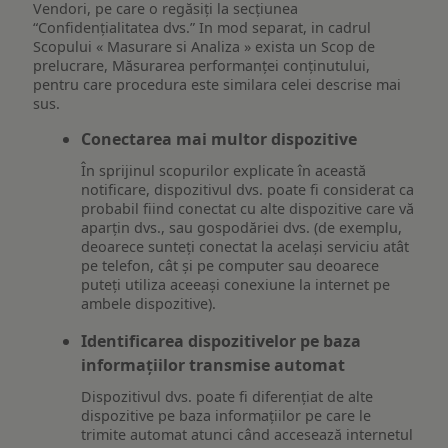
Vendori, pe care o regăsiți la secțiunea
“Confidențialitatea dvs.” In mod separat, in cadrul
Scopului « Masurare si Analiza » exista un Scop de
prelucrare, Măsurarea performanței conținutului,
pentru care procedura este similara celei descrise mai
sus.
Conectarea mai multor dispozitive
În sprijinul scopurilor explicate în această
notificare, dispozitivul dvs. poate fi considerat ca
probabil fiind conectat cu alte dispozitive care vă
aparțin dvs., sau gospodăriei dvs. (de exemplu,
deoarece sunteți conectat la același serviciu atât
pe telefon, cât și pe computer sau deoarece
puteți utiliza aceeași conexiune la internet pe
ambele dispozitive).
Identificarea dispozitivelor pe baza
informațiilor transmise automat
Dispozitivul dvs. poate fi diferențiat de alte
dispozitive pe baza informațiilor pe care le
trimite automat atunci când accesează internetul