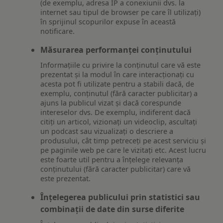
(de exemplu, adresa IP a conexiunii dvs. la
internet sau tipul de browser pe care îl utilizați)
în sprijinul scopurilor expuse în această
notificare.
Măsurarea performanței conținutului
Informațiile cu privire la conținutul care vă este
prezentat și la modul în care interacționați cu
acesta pot fi utilizate pentru a stabili dacă, de
exemplu, conținutul (fără caracter publicitar) a
ajuns la publicul vizat și dacă corespunde
intereselor dvs. De exemplu, indiferent dacă
citiți un articol, vizionați un videoclip, ascultați
un podcast sau vizualizați o descriere a
produsului, cât timp petreceți pe acest serviciu și
pe paginile web pe care le vizitați etc. Acest lucru
este foarte util pentru a înțelege relevanța
conținutului (fără caracter publicitar) care vă
este prezentat.
Înțelegerea publicului prin statistici sau
combinații de date din surse diferite