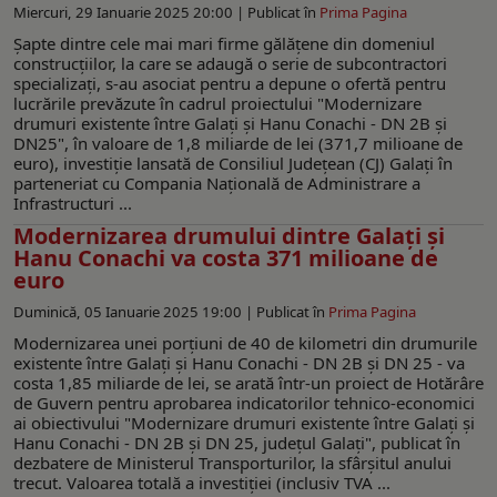
Miercuri, 29 Ianuarie 2025 20:00 |
Publicat în
Prima Pagina
Șapte dintre cele mai mari firme gălățene din domeniul
construcțiilor, la care se adaugă o serie de subcontractori
specializați, s-au asociat pentru a depune o ofertă pentru
lucrările prevăzute în cadrul proiectului "Modernizare
drumuri existente între Galaţi şi Hanu Conachi - DN 2B şi
DN25", în valoare de 1,8 miliarde de lei (371,7 milioane de
euro), investiție lansată de Consiliul Județean (CJ) Galați în
parteneriat cu Compania Națională de Administrare a
Infrastructuri ...
Modernizarea drumului dintre Galaţi şi
Hanu Conachi va costa 371 milioane de
euro
Duminică, 05 Ianuarie 2025 19:00 |
Publicat în
Prima Pagina
Modernizarea unei porţiuni de 40 de kilometri din drumurile
existente între Galaţi şi Hanu Conachi - DN 2B şi DN 25 - va
costa 1,85 miliarde de lei, se arată într-un proiect de Hotărâre
de Guvern pentru aprobarea indicatorilor tehnico-economici
ai obiectivului "Modernizare drumuri existente între Galaţi şi
Hanu Conachi - DN 2B şi DN 25, judeţul Galaţi", publicat în
dezbatere de Ministerul Transporturilor, la sfârşitul anului
trecut. Valoarea totală a investiţiei (inclusiv TVA ...