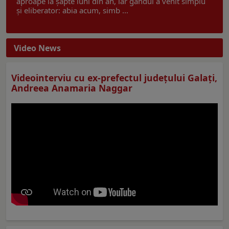
aproape la șapte luni din an, iar gândul a venit simplu
și eliberator: abia acum, simb ...
Video News
Videointerviu cu ex-prefectul judeţului Galaţi,
Andreea Anamaria Naggar