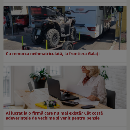
Cu remorca neînmatriculată, la frontiera Galați
Ai lucrat la o firmă care nu mai există? Cât costă
adeverințele de vechime și venit pentru pensie