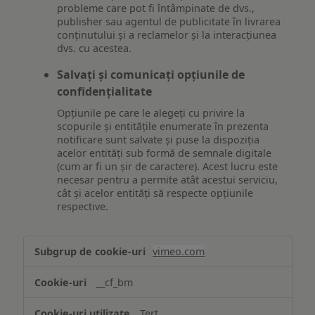
probleme care pot fi întâmpinate de dvs.,
publisher sau agentul de publicitate în livrarea
conținutului și a reclamelor și la interacțiunea
dvs. cu acestea.
Salvați și comunicați opțiunile de
confidențialitate
Opțiunile pe care le alegeți cu privire la
scopurile și entitățile enumerate în prezenta
notificare sunt salvate și puse la dispoziția
acelor entități sub formă de semnale digitale
(cum ar fi un șir de caractere). Acest lucru este
necesar pentru a permite atât acestui serviciu,
cât și acelor entități să respecte opțiunile
respective.
Asigurarea
vimeo.com
funcționalităților
website-
__cf_bm
ului
Terț