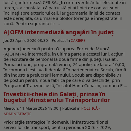
lucrări, informează CFR SA. „În urma verificărilor efectuate în
teren, s-a constatat că patru stâlpi ai liniei de contact sunt
înclinați spre exteriorul căii, iar geometria liniei de contact
este dereglată, ca urmare a ploilor torențiale înregistrate în
zonă. Pentru siguranța cir ...
AJOFM intermediază angajări în județ
Joi, 23 Aprilie 2026 08:30 |
Publicat în
CARIERE
Agenția Județeană pentru Ocuparea Forței de Muncă
(AJOFM) va intermedia, în ultima parte a acestei luni, acțiuni
de recrutare de personal la două firme din județul Galați.
Prima acțiune, programată vineri, 24 aprilie, de la ora 10,00,
în comuna Liești, va fi derulată în parteneriat cu Socub, firmă
din industria prelucrării lemnului. Socub are disponibile 71
de posturi pentru noua fabrică pe care o va deschide, prin
Programul Tranziție Justă, în satul Hanu Conachi, comuna F ...
Investiții-cheie din Galați, prinse în
bugetul Ministerului Transporturilor
Miercuri, 11 Martie 2026 18:00 |
Publicat în
POLITICĂ -
ADMINISTRAŢIE
Prioritățile strategice în domeniul infrastructurilor și
serviciilor de transport, pentru perioada 2026 - 2029,