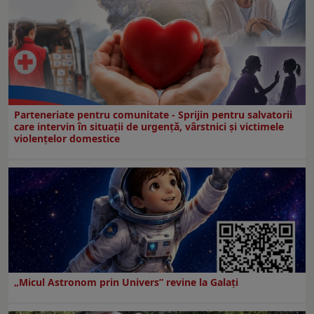
Parteneriate pentru comunitate - Sprijin pentru salvatorii
care intervin în situații de urgență, vârstnici și victimele
violențelor domestice
„Micul Astronom prin Univers” revine la Galați