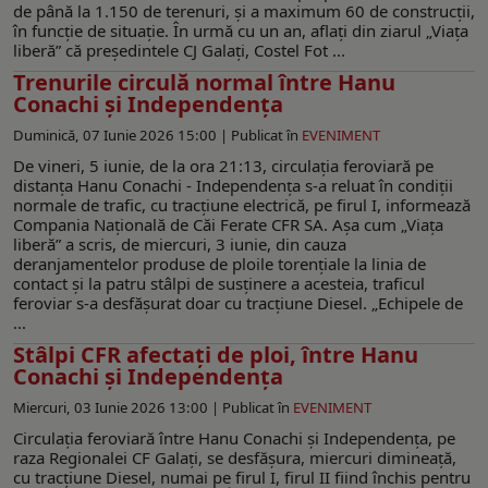
de până la 1.150 de terenuri, și a maximum 60 de construcții,
în funcție de situație. În urmă cu un an, aflați din ziarul „Viața
liberă” că președintele CJ Galați, Costel Fot ...
Trenurile circulă normal între Hanu
Conachi și Independența
Duminică, 07 Iunie 2026 15:00 |
Publicat în
EVENIMENT
De vineri, 5 iunie, de la ora 21:13, circulația feroviară pe
distanța Hanu Conachi - Independența s-a reluat în condiții
normale de trafic, cu tracțiune electrică, pe firul I, informează
Compania Națională de Căi Ferate CFR SA. Așa cum „Viața
liberă” a scris, de miercuri, 3 iunie, din cauza
deranjamentelor produse de ploile torențiale la linia de
contact și la patru stâlpi de susținere a acesteia, traficul
feroviar s-a desfășurat doar cu tracțiune Diesel. „Echipele de
...
Stâlpi CFR afectați de ploi, între Hanu
Conachi și Independența
Miercuri, 03 Iunie 2026 13:00 |
Publicat în
EVENIMENT
Circulația feroviară între Hanu Conachi și Independența, pe
raza Regionalei CF Galați, se desfășura, miercuri dimineață,
cu tracțiune Diesel, numai pe firul I, firul II fiind închis pentru