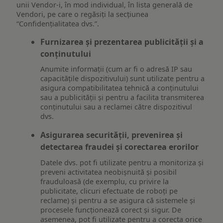
unii Vendor-i, în mod individual, în lista generală de
Vendori, pe care o regăsiți la secțiunea
“Confidențialitatea dvs.”.
Furnizarea și prezentarea publicității și a
conținutului
Anumite informații (cum ar fi o adresă IP sau
capacitățile dispozitivului) sunt utilizate pentru a
asigura compatibilitatea tehnică a conținutului
sau a publicității și pentru a facilita transmiterea
conținutului sau a reclamei către dispozitivul
dvs.
Asigurarea securității, prevenirea și
detectarea fraudei și corectarea erorilor
Datele dvs. pot fi utilizate pentru a monitoriza și
preveni activitatea neobișnuită și posibil
frauduloasă (de exemplu, cu privire la
publicitate, clicuri efectuate de roboți pe
reclame) și pentru a se asigura că sistemele și
procesele funcționează corect și sigur. De
asemenea, pot fi utilizate pentru a corecta orice