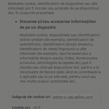
Modulele cookie, identificatorii de dispozitive sau alte
informații pot fi stocate sau accesate de pe dispozitivul
dvs. în scopurile prezentate.
Stocarea și/sau accesarea informațiilor
de pe un dispozitiv
Modulele cookie, dispozitivele sau identificatorii
online similari (de exemplu, identificatorii de
autentificare, identificatorii alocați aleatoriu,
identificatorii de rețea) împreună cu alte
informații (de exemplu, tipul browserului și
informațiile despre acesta, limba, dimensiunea
ecranului, tehnologiile acceptate etc.) pot fi
stocate sau citite pe dispozitivul dvs. pentru a le
recunoaște de fiecare dată când se conectează la
o aplicație sau la un site web, pentru unul sau
mai multe scopuri prezentate aici.
Stocarea
admp-tc-sati.adtlgc.com
și/sau
accesarea
cX_P