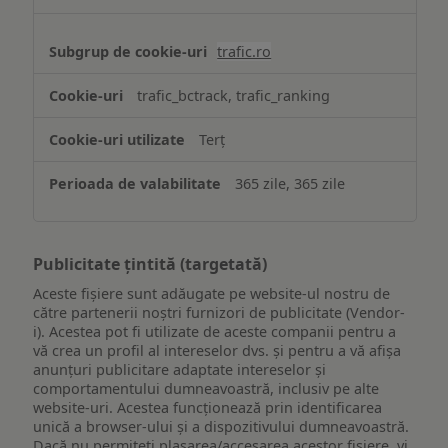
trafic.ro
trafic_bctrack, trafic_ranking
Terț
365 zile, 365 zile
Publicitate țintită (targetată)
Aceste fișiere sunt adăugate pe website-ul nostru de
către partenerii noștri furnizori de publicitate (Vendor-
i). Acestea pot fi utilizate de aceste companii pentru a
vă crea un profil al intereselor dvs. și pentru a vă afișa
anunțuri publicitare adaptate intereselor și
comportamentului dumneavoastră, inclusiv pe alte
website-uri. Acestea funcționează prin identificarea
unică a browser-ului și a dispozitivului dumneavoastră.
Dacă nu permiteți plasarea/accesarea acestor fișiere, vi