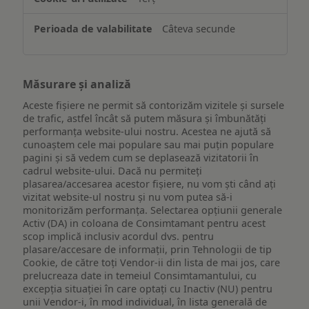
Câteva secunde
Măsurare și analiză
Aceste fișiere ne permit să contorizăm vizitele și sursele
de trafic, astfel încât să putem măsura și îmbunătăți
performanța website-ului nostru. Acestea ne ajută să
cunoaștem cele mai populare sau mai puțin populare
pagini și să vedem cum se deplasează vizitatorii în
cadrul website-ului. Dacă nu permiteți
plasarea/accesarea acestor fișiere, nu vom ști când ați
vizitat website-ul nostru și nu vom putea să-i
monitorizăm performanța. Selectarea opțiunii generale
Activ (DA) in coloana de Consimtamant pentru acest
scop implică inclusiv acordul dvs. pentru
plasare/accesare de informații, prin Tehnologii de tip
Cookie, de către toți Vendor-ii din lista de mai jos, care
prelucreaza date in temeiul Consimtamantului, cu
excepția situației în care optați cu Inactiv (NU) pentru
unii Vendor-i, în mod individual, în lista generală de