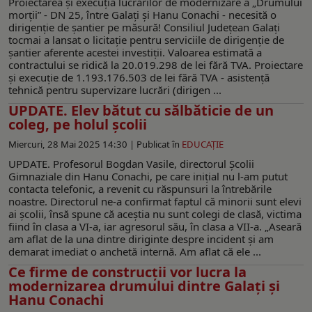
Proiectarea şi execuţia lucrărilor de modernizare a „Drumului
morţii” - DN 25, între Galați și Hanu Conachi - necesită o
dirigenţie de şantier pe măsură! Consiliul Judeţean Galaţi
tocmai a lansat o licitaţie pentru serviciile de dirigenţie de
şantier aferente acestei investiţii. Valoarea estimată a
contractului se ridică la 20.019.298 de lei fără TVA. Proiectare
şi execuţie de 1.193.176.503 de lei fără TVA - asistență
tehnică pentru supervizare lucrări (dirigen ...
UPDATE. Elev bătut cu sălbăticie de un
coleg, pe holul școlii
Miercuri, 28 Mai 2025 14:30 |
Publicat în
EDUCAŢIE
UPDATE. Profesorul Bogdan Vasile, directorul Școlii
Gimnaziale din Hanu Conachi, pe care iniţial nu l-am putut
contacta telefonic, a revenit cu răspunsuri la întrebările
noastre. Directorul ne-a confirmat faptul că minorii sunt elevi
ai şcolii, însă spune că aceştia nu sunt colegi de clasă, victima
fiind în clasa a VI-a, iar agresorul său, în clasa a VII-a. „Aseară
am aflat de la una dintre diriginte despre incident și am
demarat imediat o anchetă internă. Am aflat că ele ...
Ce firme de construcţii vor lucra la
modernizarea drumului dintre Galați și
Hanu Conachi