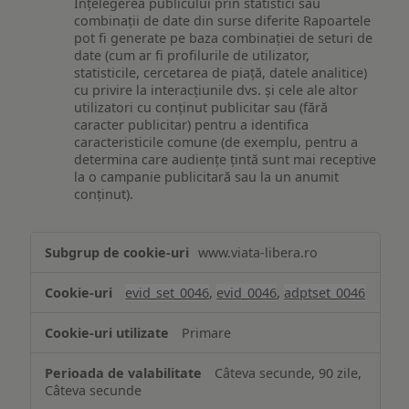
Înțelegerea publicului prin statistici sau
combinații de date din surse diferite Rapoartele
pot fi generate pe baza combinației de seturi de
date (cum ar fi profilurile de utilizator,
statisticile, cercetarea de piață, datele analitice)
cu privire la interacțiunile dvs. și cele ale altor
utilizatori cu conținut publicitar sau (fără
caracter publicitar) pentru a identifica
caracteristicile comune (de exemplu, pentru a
determina care audiențe țintă sunt mai receptive
la o campanie publicitară sau la un anumit
conținut).
Măsurare
www.viata-libera.ro
și
analiză
evid_set_0046
,
evid_0046
,
adptset_0046
Primare
Câteva secunde, 90 zile,
Câteva secunde