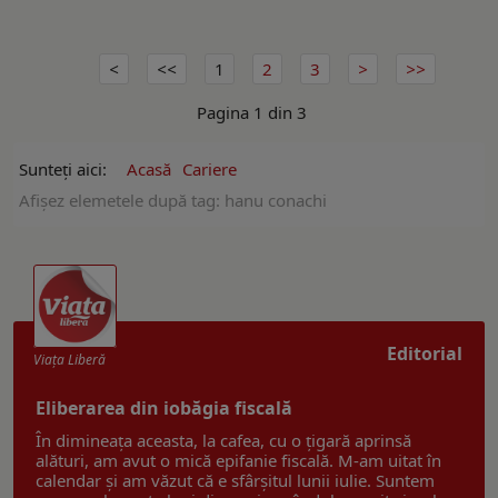
1
2
3
Pagina 1 din 3
Sunteți aici:
Acasă
Cariere
Afişez elemetele după tag: hanu conachi
Editorial
Viaţa Liberă
Eliberarea din iobăgia fiscală
În dimineața aceasta, la cafea, cu o țigară aprinsă
alături, am avut o mică epifanie fiscală. M-am uitat în
calendar și am văzut că e sfârșitul lunii iulie. Suntem