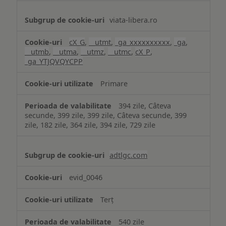
viata-libera.ro
cX_G
,
__utmt
,
_ga_xxxxxxxxxx
,
_ga
,
__utmb
,
__utma
,
__utmz
,
__utmc
,
cX_P
,
_ga_YTJQVQYCPP
Primare
394 zile, Câteva
secunde, 399 zile, 399 zile, Câteva secunde, 399
zile, 182 zile, 364 zile, 394 zile, 729 zile
adtlgc.com
evid_0046
Terț
540 zile