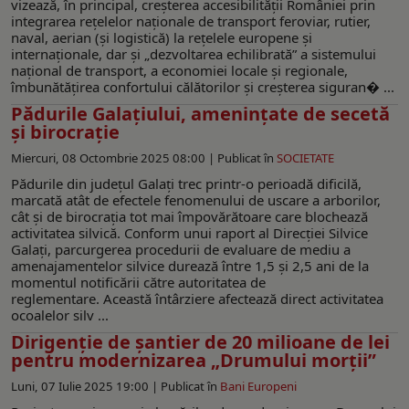
vizează, în principal, creșterea accesibilității României prin
integrarea rețelelor naționale de transport feroviar, rutier,
naval, aerian (și logistică) la rețelele europene și
internaționale, dar și „dezvoltarea echilibrată” a sistemului
național de transport, a economiei locale și regionale,
îmbunătățirea confortului călătorilor și creșterea siguran� ...
Pădurile Galațiului, ameninţate de secetă
și birocrație
Miercuri, 08 Octombrie 2025 08:00 |
Publicat în
SOCIETATE
Pădurile din județul Galați trec printr-o perioadă dificilă,
marcată atât de efectele fenomenului de uscare a arborilor,
cât și de birocrația tot mai împovărătoare care blochează
activitatea silvică. Conform unui raport al Direcției Silvice
Galați, parcurgerea procedurii de evaluare de mediu a
amenajamentelor silvice durează între 1,5 și 2,5 ani de la
momentul notificării către autoritatea de
reglementare. Această întârziere afectează direct activitatea
ocoalelor silv ...
Dirigenţie de şantier de 20 milioane de lei
pentru modernizarea „Drumului morţii”
Luni, 07 Iulie 2025 19:00 |
Publicat în
Bani Europeni