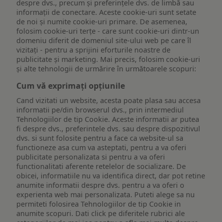
despre dvs., precum și preferințele dvs. de limbă sau
informații de conectare. Aceste cookie-uri sunt setate
de noi și numite cookie-uri primare. De asemenea,
folosim cookie-uri terțe - care sunt cookie-uri dintr-un
domeniu diferit de domeniul site-ului web pe care îl
vizitați - pentru a sprijini eforturile noastre de
publicitate și marketing. Mai precis, folosim cookie-uri
și alte tehnologii de urmărire în următoarele scopuri:
Cum vă exprimați opțiunile
Cand vizitati un website, acesta poate plasa sau accesa
informatii pe/din browserul dvs., prin intermediul
Tehnologiilor de tip Cookie. Aceste informatii ar putea
fi despre dvs., preferintele dvs. sau despre dispozitivul
dvs. si sunt folosite pentru a face ca website-ul sa
functioneze asa cum va asteptati, pentru a va oferi
publicitate personalizata si pentru a va oferi
functionalitati aferente retelelor de socializare. De
obicei, informatiile nu va identifica direct, dar pot retine
anumite informatii despre dvs. pentru a va oferi o
experienta web mai personalizata. Puteti alege sa nu
permiteti folosirea Tehnologiilor de tip Cookie in
anumite scopuri. Dati click pe diferitele rubrici ale