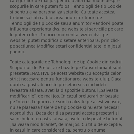
categoriilor de mai jos pentru a afla mai multe despre
scopurile in care putem folosi Tehnologii de tip Cookie
si pentru a va personaliza setarile. Cu toate acestea,
trebuie sa stiti ca blocarea anumitor tipuri de
Tehnologii de tip Cookie sau a anumitor Vendor-i poate
influenta experienta dvs. pe website si serviciile pe care
le putem oferi. In orice moment al vizitei dvs. pe
website, puteti modifica o setare anterioara, prin click
pe sectiunea Modifica setari confidentialitate, din josul
paginii.
Toate categoriile de Tehnologii de tip Cookie din cadrul
Scopurilor de Prelucrare bazate pe Consimtamant sunt
presetate INACTIVE pe acest website (cu exceptia celor
strict necesare pentru functionarea website-ului). Daca
doriti sa pastrati aceste presetari si sa inchideti
fereastra afisata, aveti la dispozitie butonul „Salveaza
modificarile”, de mai jos. In cazul prelucrarilor bazate
pe Interes Legitim care sunt realizate pe acest website,
nu se plaseaza fisiere de tip Cookie si nu este necesar
acordul dvs. Daca doriti sa pastrati aceste presetari si
sa inchideti fereastra afisata, aveti la dispozitie butonul
„Salveaza modificarile”, de mai jos. Cu titlu de exceptie,
in cazul in care considerati ca, pentru o anume