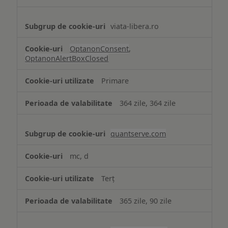
viata-libera.ro
OptanonConsent
,
OptanonAlertBoxClosed
Primare
364 zile, 364 zile
quantserve.com
mc, d
Terț
365 zile, 90 zile