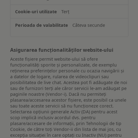
informațiilor
de
Terț
pe
un
Câteva secunde
dispozitiv
Asigurarea funcționalităților website-ului
Aceste fișiere permit website-ului să ofere
funcționalități sporite și personalizate, de exemplu
reţinerea preferinţelor personale cu ocazia navigării și
a datelor de logare, rularea de videoclipuri sau
posibilitatea de live chat. Acestea pot fi adăugate de noi
sau de furnizori terți ale căror servicii le-am adăugat pe
paginile noastre (Vendor-i). Dacă nu permiteți
plasarea/accesarea acestor fișiere, este posibil ca unele
sau toate aceste servicii să nu funcționeze corect.
Selectarea opțiunii generale Activ (DA) pentru acest
scop implică inclusiv acordul dvs. pentru
plasare/accesare de informații, prin Tehnologii de tip
Cookie, de către toți Vendor-ii din lista de mai jos, cu
excepția situației în care optați cu Inactiv (NU) pentru