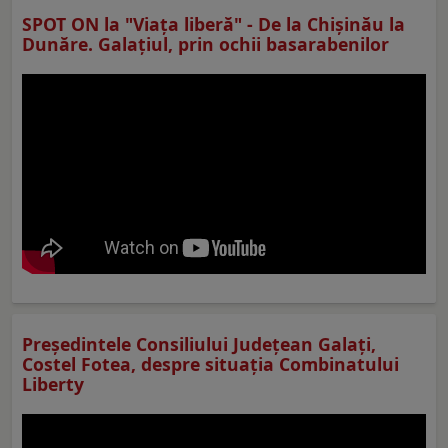
SPOT ON la "Viaţa liberă" - De la Chișinău la
Dunăre. Galațiul, prin ochii basarabenilor
Preşedintele Consiliului Judeţean Galaţi,
Costel Fotea, despre situaţia Combinatului
Liberty