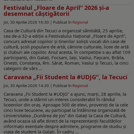
Festivalul „Floare de April” 2026 și-a
desemnat câștigătorii
Joi, 30 Aprilie 2026 16:30 |
Publicat în
Regional
Casa de Cultură din Tecuci a organizat sâmbătă, 25 aprilie,
cea de-a 32-a ediție a Festivalului Național „Floare de April”,
concurs adresat copiilor și tinerilor soliști vocali din case de
cultură, școli populare de artă, cămine culturale, licee de artă
şi cluburi ale copiilor. Anul acesta, în competiţie s-au aflat 109
participanți, din Galați, Focșani, Iași, Vaslui, Pașcani, Brăila,
Onești, Constanța, Rm. Sărat, Roman, Vaslui și Tecuci, la cinci
categorii de vârs ...
Caravana „Fii Student la #UDJG”, la Tecuci
Joi, 30 Aprilie 2026 14:30 |
Publicat în
Regional
Caravana „Fii Student la #UDJG” a ajuns, marţi, 28 aprilie, la
Tecuci, unde a stârnit un interes considerabil în rândul
liceenilor din oraș. Aproape 500 de elevi, proveniți de la cele
cinci licee tecucene, au participat la întâlnirea organizată de
Universitatea „Dunărea de Jos” din Galați la Casa de Cultură,
având ocazia să afle direct de la reprezentanții facultăților
informații esențiale despre admitere, programe de studiu și
viața de student la Galați. În cadru ...