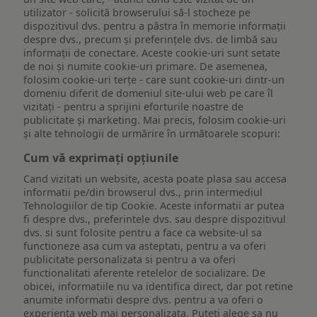
utilizator - solicită browserului să-l stocheze pe
dispozitivul dvs. pentru a păstra în memorie informații
despre dvs., precum și preferințele dvs. de limbă sau
informații de conectare. Aceste cookie-uri sunt setate
de noi și numite cookie-uri primare. De asemenea,
folosim cookie-uri terțe - care sunt cookie-uri dintr-un
domeniu diferit de domeniul site-ului web pe care îl
vizitați - pentru a sprijini eforturile noastre de
publicitate și marketing. Mai precis, folosim cookie-uri
și alte tehnologii de urmărire în următoarele scopuri:
Cum vă exprimați opțiunile
Cand vizitati un website, acesta poate plasa sau accesa
informatii pe/din browserul dvs., prin intermediul
Tehnologiilor de tip Cookie. Aceste informatii ar putea
fi despre dvs., preferintele dvs. sau despre dispozitivul
dvs. si sunt folosite pentru a face ca website-ul sa
functioneze asa cum va asteptati, pentru a va oferi
publicitate personalizata si pentru a va oferi
functionalitati aferente retelelor de socializare. De
obicei, informatiile nu va identifica direct, dar pot retine
anumite informatii despre dvs. pentru a va oferi o
experienta web mai personalizata. Puteti alege sa nu