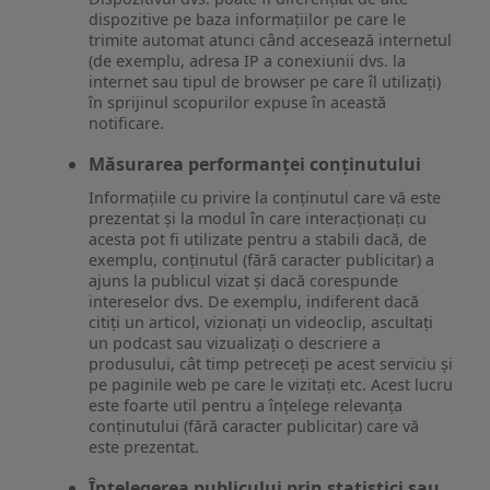
dispozitive pe baza informațiilor pe care le
trimite automat atunci când accesează internetul
(de exemplu, adresa IP a conexiunii dvs. la
internet sau tipul de browser pe care îl utilizați)
în sprijinul scopurilor expuse în această
notificare.
Măsurarea performanței conținutului
Informațiile cu privire la conținutul care vă este
prezentat și la modul în care interacționați cu
acesta pot fi utilizate pentru a stabili dacă, de
exemplu, conținutul (fără caracter publicitar) a
ajuns la publicul vizat și dacă corespunde
intereselor dvs. De exemplu, indiferent dacă
citiți un articol, vizionați un videoclip, ascultați
un podcast sau vizualizați o descriere a
produsului, cât timp petreceți pe acest serviciu și
pe paginile web pe care le vizitați etc. Acest lucru
este foarte util pentru a înțelege relevanța
conținutului (fără caracter publicitar) care vă
este prezentat.
Înțelegerea publicului prin statistici sau