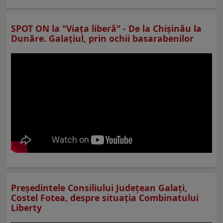
SPOT ON la "Viaţa liberă" - De la Chișinău la
Dunăre. Galațiul, prin ochii basarabenilor
Preşedintele Consiliului Judeţean Galaţi,
Costel Fotea, despre situaţia Combinatului
Liberty