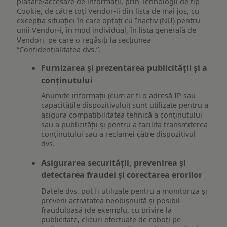
plasare/accesare de informații, prin Tehnologii de tip
Cookie, de către toți Vendor-ii din lista de mai jos, cu
excepția situației în care optați cu Inactiv (NU) pentru
unii Vendor-i, în mod individual, în lista generală de
Vendori, pe care o regăsiți la secțiunea
“Confidențialitatea dvs.”.
Furnizarea și prezentarea publicității și a
conținutului
Anumite informații (cum ar fi o adresă IP sau
capacitățile dispozitivului) sunt utilizate pentru a
asigura compatibilitatea tehnică a conținutului
sau a publicității și pentru a facilita transmiterea
conținutului sau a reclamei către dispozitivul
dvs.
Asigurarea securității, prevenirea și
detectarea fraudei și corectarea erorilor
Datele dvs. pot fi utilizate pentru a monitoriza și
preveni activitatea neobișnuită și posibil
frauduloasă (de exemplu, cu privire la
publicitate, clicuri efectuate de roboți pe