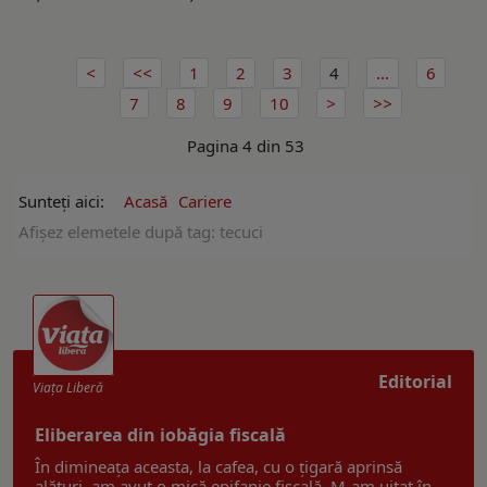
1
2
3
4
...
6
7
8
9
10
Pagina 4 din 53
Sunteți aici:
Acasă
Cariere
Afişez elemetele după tag: tecuci
Editorial
Viaţa Liberă
Eliberarea din iobăgia fiscală
În dimineața aceasta, la cafea, cu o țigară aprinsă
alături, am avut o mică epifanie fiscală. M-am uitat în