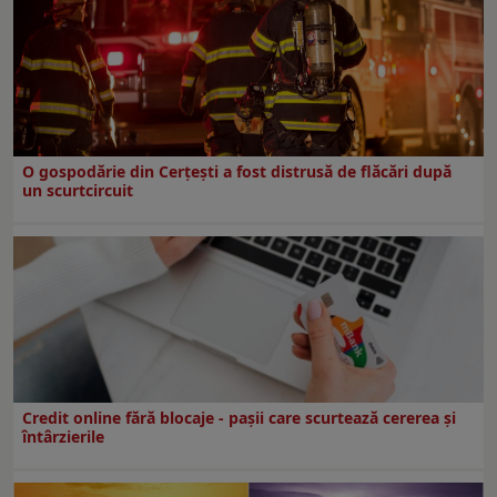
O gospodărie din Cerțești a fost distrusă de flăcări după
un scurtcircuit
Credit online fără blocaje - pașii care scurtează cererea și
întârzierile