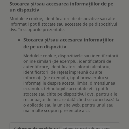
Stocarea și/sau accesarea informațiilor de pe
un dispozitiv
Modulele cookie, identificatorii de dispozitive sau alte
informații pot fi stocate sau accesate de pe dispozitivul
dvs. în scopurile prezentate.
Stocarea și/sau accesarea informațiilor
de pe un dispozitiv
Modulele cookie, dispozitivele sau identificatorii
online similari (de exemplu, identificatorii de
autentificare, identificatorii alocați aleatoriu,
identificatorii de rețea) împreună cu alte
informații (de exemplu, tipul browserului și
informațiile despre acesta, limba, dimensiunea
ecranului, tehnologiile acceptate etc.) pot fi
stocate sau citite pe dispozitivul dvs. pentru a le
recunoaște de fiecare dată când se conectează la
o aplicație sau la un site web, pentru unul sau
mai multe scopuri prezentate aici.
Stocarea
admp-tc-sati.adtlgc.com