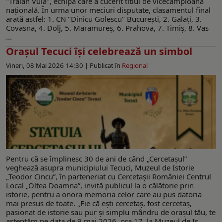
"Traian Vuia", echipă care a cucerit titlul de vicecampioană
naţională. În urma unor meciuri disputate, clasamentul final
arată astfel: 1. CN "Dinicu Golescu" Bucureşti, 2. Galaţi, 3.
Covasna, 4. Dolj, 5. Maramureş, 6. Prahova, 7. Timiş, 8. Vas
...
Oraşul Tecuci îşi celebrează un simbol
Vineri, 08 Mai 2026 14:30 |
Publicat în
Regional
Pentru că se împlinesc 30 de ani de când „Cercetașul”
veghează asupra municipiului Tecuci, Muzeul de Istorie
„Teodor Cincu”, în parteneriat cu Cercetașii României Centrul
Local „Oltea Doamna”, invită publicul la o călătorie prin
istorie, pentru a onora memoria celor care au pus datoria
mai presus de toate. „Fie că ești cercetaș, fost cercetaș,
pasionat de istorie sau pur și simplu mândru de orașul tău, te
așteptăm pe data de 9 mai 2026, ora 17, la Muzeul de Is ...