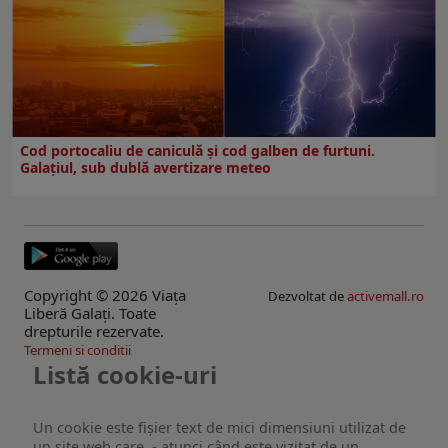
Cod portocaliu de caniculă și cod galben de furtuni.
Galațiul, sub dublă avertizare meteo
Copyright © 2026 Viaţa
Dezvoltat de
activemall.ro
Liberă Galaţi. Toate
drepturile rezervate.
Termeni si conditii
Listă cookie-uri
Un cookie este fişier text de mici dimensiuni utilizat de
un site web care, - atunci când este vizitat de un