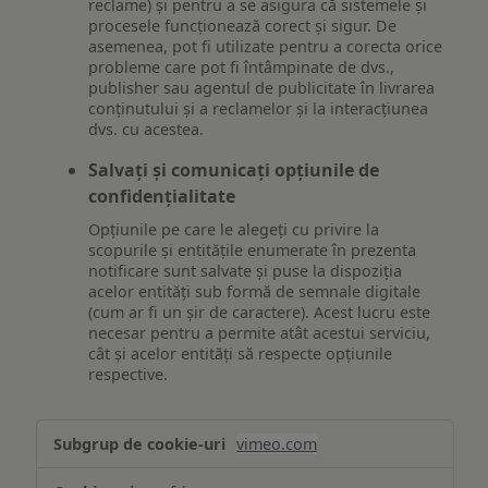
reclame) și pentru a se asigura că sistemele și
procesele funcționează corect și sigur. De
asemenea, pot fi utilizate pentru a corecta orice
probleme care pot fi întâmpinate de dvs.,
publisher sau agentul de publicitate în livrarea
conținutului și a reclamelor și la interacțiunea
dvs. cu acestea.
Salvați și comunicați opțiunile de
confidențialitate
Opțiunile pe care le alegeți cu privire la
scopurile și entitățile enumerate în prezenta
notificare sunt salvate și puse la dispoziția
acelor entități sub formă de semnale digitale
(cum ar fi un șir de caractere). Acest lucru este
necesar pentru a permite atât acestui serviciu,
cât și acelor entități să respecte opțiunile
respective.
Asigurarea
vimeo.com
funcționalităților
website-