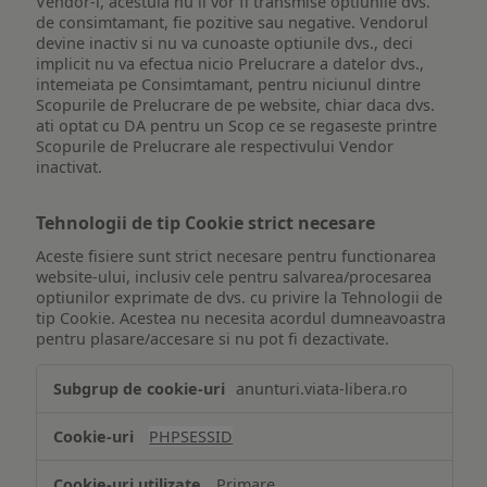
Vendor-i, acestuia nu ii vor fi transmise optiunile dvs.
de consimtamant, fie pozitive sau negative. Vendorul
devine inactiv si nu va cunoaste optiunile dvs., deci
implicit nu va efectua nicio Prelucrare a datelor dvs.,
intemeiata pe Consimtamant, pentru niciunul dintre
Scopurile de Prelucrare de pe website, chiar daca dvs.
ati optat cu DA pentru un Scop ce se regaseste printre
Scopurile de Prelucrare ale respectivului Vendor
inactivat.
Tehnologii de tip Cookie strict necesare
Aceste fisiere sunt strict necesare pentru functionarea
website-ului, inclusiv cele pentru salvarea/procesarea
optiunilor exprimate de dvs. cu privire la Tehnologii de
tip Cookie. Acestea nu necesita acordul dumneavoastra
pentru plasare/accesare si nu pot fi dezactivate.
Tehnologii
anunturi.viata-libera.ro
de
tip
PHPSESSID
Cookie
strict
Primare