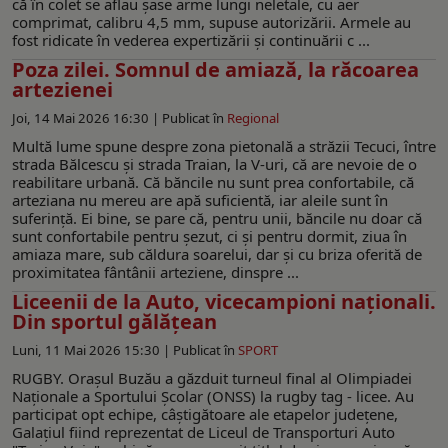
că în colet se aflau șase arme lungi neletale, cu aer
comprimat, calibru 4,5 mm, supuse autorizării. Armele au
fost ridicate în vederea expertizării și continuării c ...
Poza zilei. Somnul de amiază, la răcoarea
artezienei
Joi, 14 Mai 2026 16:30 |
Publicat în
Regional
Multă lume spune despre zona pietonală a străzii Tecuci, între
strada Bălcescu şi strada Traian, la V-uri, că are nevoie de o
reabilitare urbană. Că băncile nu sunt prea confortabile, că
arteziana nu mereu are apă suficientă, iar aleile sunt în
suferinţă. Ei bine, se pare că, pentru unii, băncile nu doar că
sunt confortabile pentru şezut, ci şi pentru dormit, ziua în
amiaza mare, sub căldura soarelui, dar şi cu briza oferită de
proximitatea fântânii arteziene, dinspre ...
Liceenii de la Auto, vicecampioni naţionali.
Din sportul gălăţean
Luni, 11 Mai 2026 15:30 |
Publicat în
SPORT
RUGBY. Oraşul Buzău a găzduit turneul final al Olimpiadei
Naţionale a Sportului Şcolar (ONSS) la rugby tag - licee. Au
participat opt echipe, câştigătoare ale etapelor judeţene,
Galaţiul fiind reprezentat de Liceul de Transporturi Auto