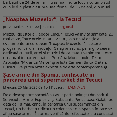
bărbatul de 24 de ani ar fi tras mai multe focuri cu un pistol
cu bile din plastic asupra unei femei, de 35 de ani, din muni
...
„Noaptea Muzeelor”, la Tecuci
Joi, 21 Mai 2026 13:00 |
Publicat în
Regional
Muzeul de Istorie „Teodor Cincu" Tecuci vă invită sâmbătă, 23
mai 2026, între orele 19,00 - 23,00, la o nouă ediție a
evenimentului european "Noaptea Muzeelor" - despre
programul căruia în judeţul Galaţi am scris, pe larg, o seară
dedicată culturii, artei și muzicii de calitate. Evenimentul este
organizat în parteneriat cu Primăria Municipiului Tecuci,
Asociația "Mklasica Melos" și artista Carmen Ilinca Chițan.
Publicul va putea vizita expoziția de artă contemporană � ...
Şase arme din Spania, confiscate în
parcarea unui supermarket din Tecuci
Miercuri, 20 Mai 2026 09:15 |
Publicat în
EVENIMENT
De o descoperire șocantă au avut parte polițiștii din cadrul
Serviciului Arme, Explozivi și Substanțe Periculoase Galați, pe
data de 18 mai, când, în parcarea unui supermarket din
Tecuci, un bărbat a ridicat un colet sosit din Spania în care se
aflau şase arme. „În urma verificărilor efectuate, s-a constatat