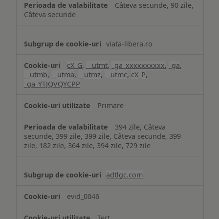
Câteva secunde, 90 zile,
Câteva secunde
viata-libera.ro
cX_G
,
__utmt
,
_ga_xxxxxxxxxx
,
_ga
,
__utmb
,
__utma
,
__utmz
,
__utmc
,
cX_P
,
_ga_YTJQVQYCPP
Primare
394 zile, Câteva
secunde, 399 zile, 399 zile, Câteva secunde, 399
zile, 182 zile, 364 zile, 394 zile, 729 zile
adtlgc.com
evid_0046
Terț