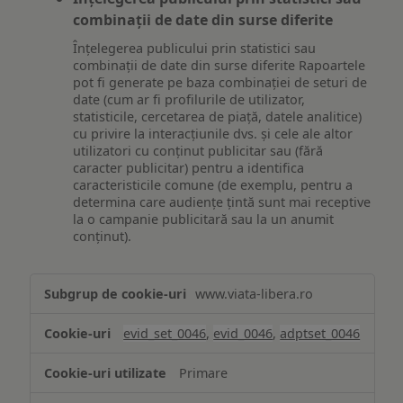
combinații de date din surse diferite
Înțelegerea publicului prin statistici sau
combinații de date din surse diferite Rapoartele
pot fi generate pe baza combinației de seturi de
date (cum ar fi profilurile de utilizator,
statisticile, cercetarea de piață, datele analitice)
cu privire la interacțiunile dvs. și cele ale altor
utilizatori cu conținut publicitar sau (fără
caracter publicitar) pentru a identifica
caracteristicile comune (de exemplu, pentru a
determina care audiențe țintă sunt mai receptive
la o campanie publicitară sau la un anumit
conținut).
Măsurare
www.viata-libera.ro
și
analiză
evid_set_0046
,
evid_0046
,
adptset_0046
Primare