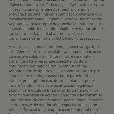
„Salveaza modificarile”, de mai jos. Cu titlu de exceptie,
in cazul in care considerati ca, pentru o anume
prelucrare de date, intr-un anumit scop, interesul dvs.
prevaleaza interesului legitim al Vendor-ului respectiv,
va puteti exercita dreptul de opozitie la prelucrare, prin
accesarea politicii de confidentialitate a Vendor-ului in
cauza (prin click pe linkul aferent acesteia) si
transmiterea cererii sale direct Vendor-ului respectiv.
Mai sus, la sectiunea Confidențialitatea dvs., gasiti si
lista Vendor-ilor cu care colaboram in prezent (sau cu
care putem colabora in viitor) si catre care putem
transmite datele personale colectate, conform
optiunilor exprimate de dvs. privind folosirea
Tehnologiilor de tip Cookie. Lista Vendor-ilor are pre-
bifat fiecare Vendor, aceasta setare permitand
transmiterea optiunii dvs. de consimtamant pentru
fiecare Vendor, fie ca este pozitiva sau negativa. In
cazul in care optati sa bifati unul dintre Vendor-i, va
exprimati acordul ca acestui Vendor sa ii fie transmise
optiunile dvs. de consimtamant pentru toate Scopurile
de Prelucrare ale Vendor-ului respectiv, utilizate pe
website. In cazul in care optati sa debifati unul dintre