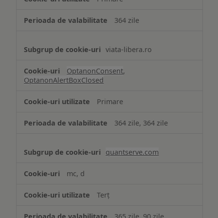
necesare
364 zile
viata-libera.ro
OptanonConsent
,
OptanonAlertBoxClosed
Primare
364 zile, 364 zile
quantserve.com
mc, d
Terț
365 zile, 90 zile