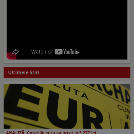
Ultimele Ştiri
ANALIZĂ. Cotațiile euro au urcat la 5,277 lei