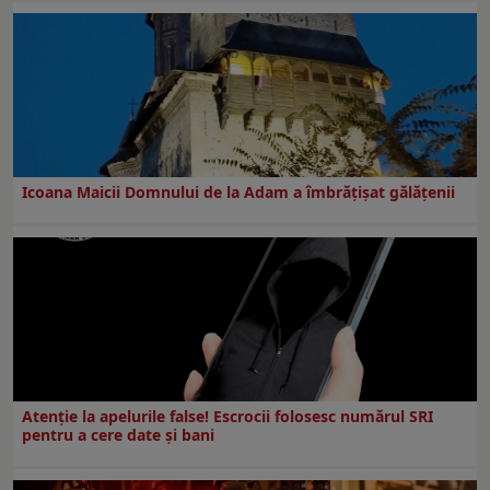
Icoana Maicii Domnului de la Adam a îmbrățișat gălățenii
Atenție la apelurile false! Escrocii folosesc numărul SRI
pentru a cere date și bani