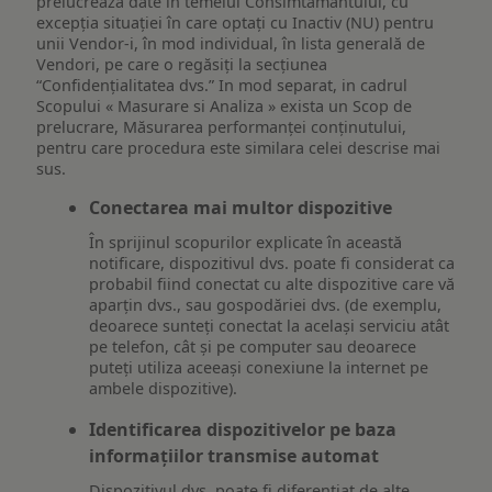
prelucreaza date in temeiul Consimtamantului, cu
excepția situației în care optați cu Inactiv (NU) pentru
unii Vendor-i, în mod individual, în lista generală de
Vendori, pe care o regăsiți la secțiunea
“Confidențialitatea dvs.” In mod separat, in cadrul
Scopului « Masurare si Analiza » exista un Scop de
prelucrare, Măsurarea performanței conținutului,
pentru care procedura este similara celei descrise mai
sus.
Conectarea mai multor dispozitive
În sprijinul scopurilor explicate în această
notificare, dispozitivul dvs. poate fi considerat ca
probabil fiind conectat cu alte dispozitive care vă
aparțin dvs., sau gospodăriei dvs. (de exemplu,
deoarece sunteți conectat la același serviciu atât
pe telefon, cât și pe computer sau deoarece
puteți utiliza aceeași conexiune la internet pe
ambele dispozitive).
Identificarea dispozitivelor pe baza
informațiilor transmise automat
Dispozitivul dvs. poate fi diferențiat de alte