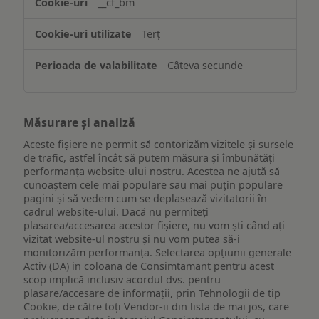
__cf_bm
ului
Terț
Câteva secunde
Măsurare și analiză
Aceste fișiere ne permit să contorizăm vizitele și sursele
de trafic, astfel încât să putem măsura și îmbunătăți
performanța website-ului nostru. Acestea ne ajută să
cunoaștem cele mai populare sau mai puțin populare
pagini și să vedem cum se deplasează vizitatorii în
cadrul website-ului. Dacă nu permiteți
plasarea/accesarea acestor fișiere, nu vom ști când ați
vizitat website-ul nostru și nu vom putea să-i
monitorizăm performanța. Selectarea opțiunii generale
Activ (DA) in coloana de Consimtamant pentru acest
scop implică inclusiv acordul dvs. pentru
plasare/accesare de informații, prin Tehnologii de tip
Cookie, de către toți Vendor-ii din lista de mai jos, care