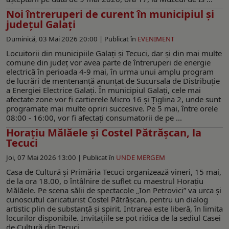
Noi întreruperi de curent în municipiul și
județul Galați
Duminică, 03 Mai 2026 20:00 |
Publicat în
EVENIMENT
Locuitorii din municipiile Galați și Tecuci, dar și din mai multe
comune din județ vor avea parte de întreruperi de energie
electrică în perioada 4-9 mai, în urma unui amplu program
de lucrări de mentenanță anunțat de Sucursala de Distribuție
a Energiei Electrice Galați. În municipiul Galați, cele mai
afectate zone vor fi cartierele Micro 16 și Țiglina 2, unde sunt
programate mai multe opriri succesive. Pe 5 mai, între orele
08:00 - 16:00, vor fi afectați consumatorii de pe ...
Horațiu Mălăele și Costel Pătrășcan, la
Tecuci
Joi, 07 Mai 2026 13:00 |
Publicat în
UNDE MERGEM
Casa de Cultură și Primăria Tecuci organizează vineri, 15 mai,
de la ora 18.00, o întâlnire de suflet cu maestrul Horațiu
Mălăele. Pe scena sălii de spectacole „Ion Petrovici” va urca și
cunoscutul caricaturist Costel Pătrășcan, pentru un dialog
artistic plin de substanță și spirit. Intrarea este liberă, în limita
locurilor disponibile. Invitațiile se pot ridica de la sediul Casei
de Cultură din Tecuci. ...