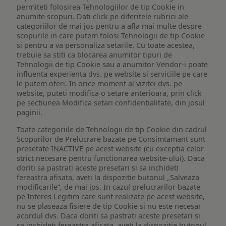
permiteti folosirea Tehnologiilor de tip Cookie in
anumite scopuri. Dati click pe diferitele rubrici ale
categoriilor de mai jos pentru a afla mai multe despre
scopurile in care putem folosi Tehnologii de tip Cookie
si pentru a va personaliza setarile. Cu toate acestea,
trebuie sa stiti ca blocarea anumitor tipuri de
Tehnologii de tip Cookie sau a anumitor Vendor-i poate
influenta experienta dvs. pe website si serviciile pe care
le putem oferi. In orice moment al vizitei dvs. pe
website, puteti modifica o setare anterioara, prin click
pe sectiunea Modifica setari confidentialitate, din josul
paginii.
Toate categoriile de Tehnologii de tip Cookie din cadrul
Scopurilor de Prelucrare bazate pe Consimtamant sunt
presetate INACTIVE pe acest website (cu exceptia celor
strict necesare pentru functionarea website-ului). Daca
doriti sa pastrati aceste presetari si sa inchideti
fereastra afisata, aveti la dispozitie butonul „Salveaza
modificarile”, de mai jos. In cazul prelucrarilor bazate
pe Interes Legitim care sunt realizate pe acest website,
nu se plaseaza fisiere de tip Cookie si nu este necesar
acordul dvs. Daca doriti sa pastrati aceste presetari si
sa inchideti fereastra afisata, aveti la dispozitie butonul