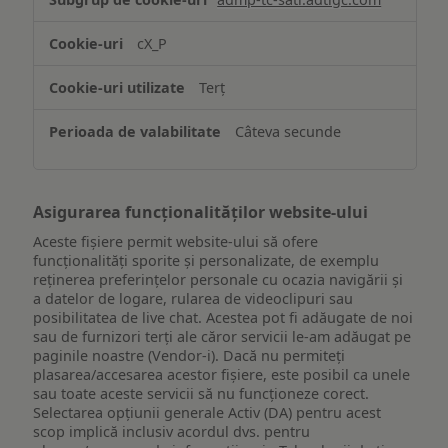
și/sau
accesarea
cX_P
informațiilor
de
Terț
pe
un
Câteva secunde
dispozitiv
Asigurarea funcționalităților website-ului
Aceste fișiere permit website-ului să ofere
funcționalități sporite și personalizate, de exemplu
reţinerea preferinţelor personale cu ocazia navigării și
a datelor de logare, rularea de videoclipuri sau
posibilitatea de live chat. Acestea pot fi adăugate de noi
sau de furnizori terți ale căror servicii le-am adăugat pe
paginile noastre (Vendor-i). Dacă nu permiteți
plasarea/accesarea acestor fișiere, este posibil ca unele
sau toate aceste servicii să nu funcționeze corect.
Selectarea opțiunii generale Activ (DA) pentru acest
scop implică inclusiv acordul dvs. pentru