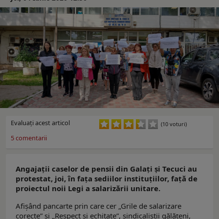
Evaluaţi acest articol
(10 voturi)
5
comentarii
Angajații caselor de pensii din Galați și Tecuci au
protestat, joi, în fața sediilor instituțiilor, față de
proiectul noii Legi a salarizării unitare.
Afișând pancarte prin care cer „Grile de salarizare
corecte” și „Respect și echitate”, sindicaliștii gălățeni,