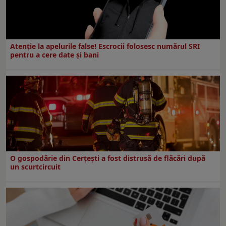
Atenție la apelurile false! Escrocii folosesc numărul SRI
pentru a cere date și bani
O gospodărie din Cerțești a fost distrusă de flăcări după
un scurtcircuit