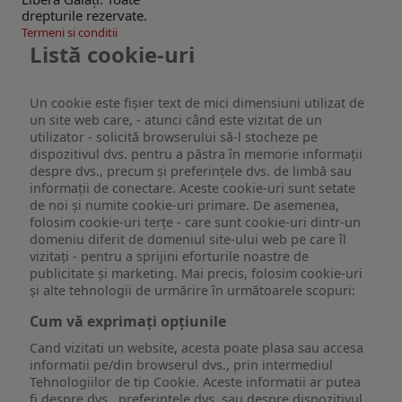
drepturile rezervate.
Termeni si conditii
Listă cookie-uri
Un cookie este fişier text de mici dimensiuni utilizat de
un site web care, - atunci când este vizitat de un
utilizator - solicită browserului să-l stocheze pe
dispozitivul dvs. pentru a păstra în memorie informații
despre dvs., precum și preferințele dvs. de limbă sau
informații de conectare. Aceste cookie-uri sunt setate
de noi și numite cookie-uri primare. De asemenea,
folosim cookie-uri terțe - care sunt cookie-uri dintr-un
domeniu diferit de domeniul site-ului web pe care îl
vizitați - pentru a sprijini eforturile noastre de
publicitate și marketing. Mai precis, folosim cookie-uri
și alte tehnologii de urmărire în următoarele scopuri:
Cum vă exprimați opțiunile
Cand vizitati un website, acesta poate plasa sau accesa
informatii pe/din browserul dvs., prin intermediul
Tehnologiilor de tip Cookie. Aceste informatii ar putea
fi despre dvs., preferintele dvs. sau despre dispozitivul