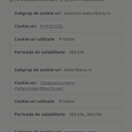
Tehnologii
anunturi.viata-libera.ro
de
tip
PHPSESSID
Cookie
strict
Primare
necesare
364 zile
viata-libera.ro
OptanonConsent
,
OptanonAlertBoxClosed
Primare
364 zile, 364 zile
quantserve.com