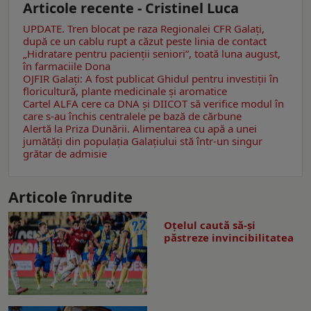
Articole recente - Cristinel Luca
UPDATE. Tren blocat pe raza Regionalei CFR Galați,
după ce un cablu rupt a căzut peste linia de contact
„Hidratare pentru pacienții seniori”, toată luna august,
în farmaciile Dona
OJFIR Galați: A fost publicat Ghidul pentru investiții în
floricultură, plante medicinale și aromatice
Cartel ALFA cere ca DNA și DIICOT să verifice modul în
care s-au închis centralele pe bază de cărbune
Alertă la Priza Dunării. Alimentarea cu apă a unei
jumătăţi din populaţia Galațiului stă într-un singur
grătar de admisie
Articole înrudite
Oțelul caută să-și
păstreze invincibilitatea