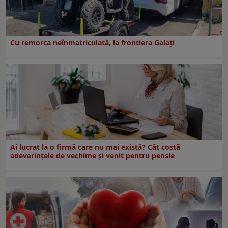
Cu remorca neînmatriculată, la frontiera Galați
Ai lucrat la o firmă care nu mai există? Cât costă
adeverințele de vechime și venit pentru pensie