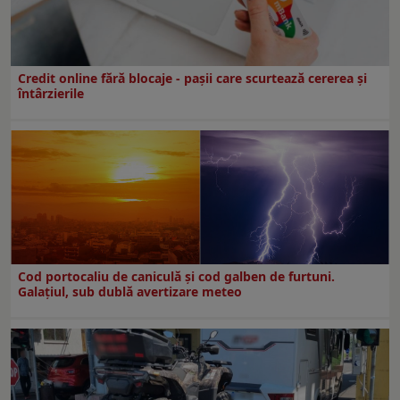
Credit online fără blocaje - pașii care scurtează cererea și
întârzierile
Cod portocaliu de caniculă și cod galben de furtuni.
Galațiul, sub dublă avertizare meteo