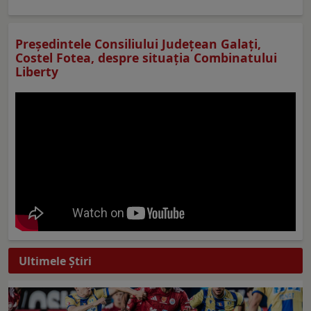
Preşedintele Consiliului Judeţean Galaţi,
Costel Fotea, despre situaţia Combinatului
Liberty
Ultimele Ştiri