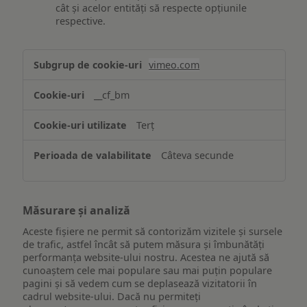
cât și acelor entități să respecte opțiunile
respective.
Asigurarea
vimeo.com
funcționalităților
website-
__cf_bm
ului
Terț
Câteva secunde
Măsurare și analiză
Aceste fișiere ne permit să contorizăm vizitele și sursele
de trafic, astfel încât să putem măsura și îmbunătăți
performanța website-ului nostru. Acestea ne ajută să
cunoaștem cele mai populare sau mai puțin populare
pagini și să vedem cum se deplasează vizitatorii în
cadrul website-ului. Dacă nu permiteți