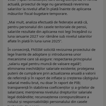
actuală, proiectul de lege nu garantează revenirea
salariilor la nivelul aflat în plată înainte de aplicarea
măsurilor fiscal-bugetare temporare.
„Mai mult, analiza efectuată de federație arată că,
pentru personalul din casele teritoriale de pensii,
salariile rezultate din aplicarea noii legi începând cu
luna ianuarie 2027 vor rămâne sub nivelul salariilor
aflate în plată în luna iunie 2025”.
În consecință, FNSSM solicită revizuirea proiectului de
lege înainte de adoptare și introducerea unor
mecanisme care să asigure: respectarea principiului
„salariu egal pentru muncă de valoare egală”;
eliminarea inechităților salariale existente; protejarea
puterii de cumpărare prin actualizarea anuală a valorii
de referință și în raport de inflație și creșterea câștigului
salarial mediu brut, nu doar în raport de PIB;
transparență în stabilirea coeficienților și a grilelor de
salarizare; menținerea nivelului drepturilor salariale
legal dobândite; recunoașterea corespunzătoare a
rolului și responsabilității personalului din casele