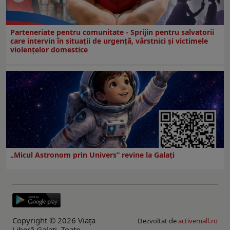
Parteneriate pentru comunitate - Sprijin pentru salvatorii
care intervin în situații de urgență, vârstnici și victimele
violențelor domestice
„Micul Astronom prin Univers” revine la Galați
Copyright © 2026 Viaţa
Dezvoltat de
activemall.ro
Liberă Galaţi. Toate