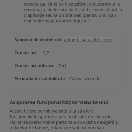
stocate sau citite pe dispozitivul dvs. pentru a le
recunoaște de fiecare dată când se conectează la
o aplicație sau la un site web, pentru unul sau
mai multe scopuri prezentate aici.
Stocarea
admp-tc-sati.adtlgc.com
și/sau
accesarea
cX_P
informațiilor
de
Terț
pe
un
Câteva secunde
dispozitiv
Asigurarea funcționalităților website-ului
Aceste fișiere permit website-ului să ofere
funcționalități sporite și personalizate, de exemplu
reţinerea preferinţelor personale cu ocazia navigării și
a datelor de logare, rularea de videoclipuri sau