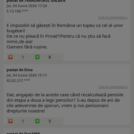
postat de TRANDAFIRUL GALBEN
Joi, 04 Iunie 2026 17:34
5.13.198.***
Link la comentariu
E imposibil să găsești în România un tupeu ca cel al unor
bugetari!
De ce nu pleacă în Privat?!Pentru că nu știu să facă
nimic,de aia!
Oameni fără rușine.
1
8
postat de Dina
Joi, 04 Iunie 2026 15:11
92.82.217.***
Link la comentariu
Dar, angajații de la aceste case când recalculează pensiile
din etapa a doua a legii pensiilor? S-au depus de ani de
zile adeverințe de sporuri, vrem și noi pensionarii
drepturile noastre!
1
5
postat de Dan1969