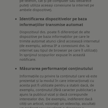
pe telefon, cât și pe computer sau deoarece
puteți utiliza aceeași conexiune la internet pe
ambele dispozitive).
Identificarea dispozitivelor pe baza
informațiilor transmise automat
Dispozitivul dvs. poate fi diferențiat de alte
dispozitive pe baza informațiilor pe care le
trimite automat atunci când accesează internetul
(de exemplu, adresa IP a conexiunii dvs. la
internet sau tipul de browser pe care îl utilizați)
în sprijinul scopurilor expuse în această
notificare.
Măsurarea performanței conținutului
Informațiile cu privire la conținutul care vă este
prezentat și la modul în care interacționați cu
acesta pot fi utilizate pentru a stabili dacă, de
exemplu, conținutul (fără caracter publicitar) a
ajuns la publicul vizat și dacă corespunde
intereselor dvs. De exemplu, indiferent dacă
citiți un articol, vizionați un videoclip, ascultați