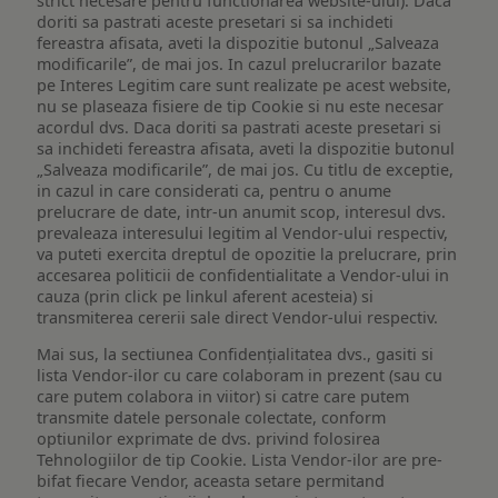
strict necesare pentru functionarea website-ului). Daca
doriti sa pastrati aceste presetari si sa inchideti
fereastra afisata, aveti la dispozitie butonul „Salveaza
modificarile”, de mai jos. In cazul prelucrarilor bazate
pe Interes Legitim care sunt realizate pe acest website,
nu se plaseaza fisiere de tip Cookie si nu este necesar
acordul dvs. Daca doriti sa pastrati aceste presetari si
sa inchideti fereastra afisata, aveti la dispozitie butonul
„Salveaza modificarile”, de mai jos. Cu titlu de exceptie,
in cazul in care considerati ca, pentru o anume
prelucrare de date, intr-un anumit scop, interesul dvs.
prevaleaza interesului legitim al Vendor-ului respectiv,
va puteti exercita dreptul de opozitie la prelucrare, prin
accesarea politicii de confidentialitate a Vendor-ului in
cauza (prin click pe linkul aferent acesteia) si
transmiterea cererii sale direct Vendor-ului respectiv.
Mai sus, la sectiunea Confidențialitatea dvs., gasiti si
lista Vendor-ilor cu care colaboram in prezent (sau cu
care putem colabora in viitor) si catre care putem
transmite datele personale colectate, conform
optiunilor exprimate de dvs. privind folosirea
Tehnologiilor de tip Cookie. Lista Vendor-ilor are pre-
bifat fiecare Vendor, aceasta setare permitand