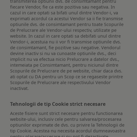
transmiterea optiunii dvs. de consimtamant pentru
fiecare Vendor, fie ca este pozitiva sau negativa. In
cazul in care optati sa bifati unul dintre Vendor-i, va
exprimati acordul ca acestui Vendor sa ii fie transmise
optiunile dvs. de consimtamant pentru toate Scopurile
de Prelucrare ale Vendor-ului respectiv, utilizate pe
website. In cazul in care optati sa debifati unul dintre
Vendor-i, acestuia nu ii vor fi transmise optiunile dvs.
de consimtamant, fie pozitive sau negative. Vendorul
devine inactiv si nu va cunoaste optiunile dvs., deci
implicit nu va efectua nicio Prelucrare a datelor dvs.,
intemeiata pe Consimtamant, pentru niciunul dintre
Scopurile de Prelucrare de pe website, chiar daca dvs.
ati optat cu DA pentru un Scop ce se regaseste printre
Scopurile de Prelucrare ale respectivului Vendor
inactivat.
Tehnologii de tip Cookie strict necesare
Aceste fisiere sunt strict necesare pentru functionarea
website-ului, inclusiv cele pentru salvarea/procesarea
optiunilor exprimate de dvs. cu privire la Tehnologii de
tip Cookie. Acestea nu necesita acordul dumneavoastra
pentru plasare/accesare si nu pot fi dezactivate.