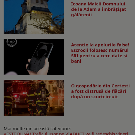
Icoana Maicii Domnului
de la Adam a îmbrățișat
gălățenii
Atenție la apelurile false!
Escrocii folosesc numărul
SRI pentru a cere date și
bani
O gospodărie din Cerțești
a fost distrusă de flăcări
după un scurtcircuit
Mai multe din această categorie:
VESTE BUNĂ! Traficul uşor pe VIADUCT va fi redeschis vineri