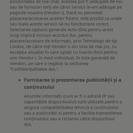
posibilitatea de live chat. Acestea pot fi adăugate de noi
sau de furnizori terți ale căror servicii le-am adăugat pe
paginile noastre (Vendor-i). Dacă nu permiteți
plasarea/accesarea acestor fișiere, este posibil ca unele
sau toate aceste servicii să nu funcționeze corect.
Selectarea opțiunii generale Activ (DA) pentru acest
scop implică inclusiv acordul dvs. pentru
plasare/accesare de informații, prin Tehnologii de tip
Cookie, de către toți Vendor-ii din lista de mai jos, cu
excepția situației în care optați cu Inactiv (NU) pentru
unii Vendor-i, în mod individual, în lista generală de
Vendori, pe care o regăsiți la secțiunea
“Confidențialitatea dvs.”.
Furnizarea și prezentarea publicității și a
conținutului
Anumite informații (cum ar fi o adresă IP sau
capacitățile dispozitivului) sunt utilizate pentru a
asigura compatibilitatea tehnică a conținutului
sau a publicității și pentru a facilita transmiterea
conținutului sau a reclamei către dispozitivul
dvs.