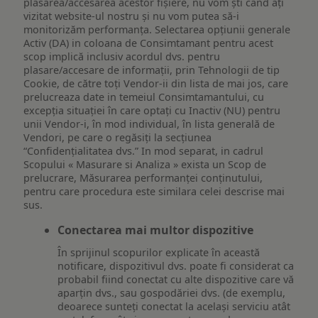
plasarea/accesarea acestor fișiere, nu vom ști când ați
vizitat website-ul nostru și nu vom putea să-i
monitorizăm performanța. Selectarea opțiunii generale
Activ (DA) in coloana de Consimtamant pentru acest
scop implică inclusiv acordul dvs. pentru
plasare/accesare de informații, prin Tehnologii de tip
Cookie, de către toți Vendor-ii din lista de mai jos, care
prelucreaza date in temeiul Consimtamantului, cu
excepția situației în care optați cu Inactiv (NU) pentru
unii Vendor-i, în mod individual, în lista generală de
Vendori, pe care o regăsiți la secțiunea
“Confidențialitatea dvs.” In mod separat, in cadrul
Scopului « Masurare si Analiza » exista un Scop de
prelucrare, Măsurarea performanței conținutului,
pentru care procedura este similara celei descrise mai
sus.
Conectarea mai multor dispozitive
În sprijinul scopurilor explicate în această
notificare, dispozitivul dvs. poate fi considerat ca
probabil fiind conectat cu alte dispozitive care vă
aparțin dvs., sau gospodăriei dvs. (de exemplu,
deoarece sunteți conectat la același serviciu atât