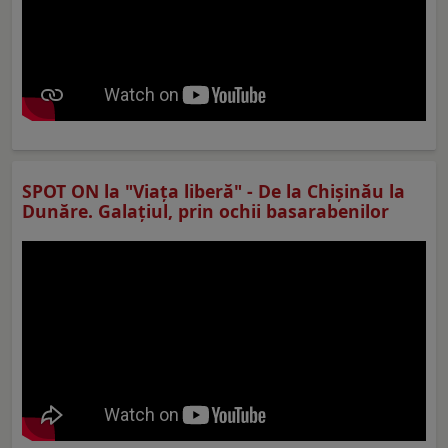
SPOT ON la "Viaţa liberă" - De la Chișinău la
Dunăre. Galațiul, prin ochii basarabenilor