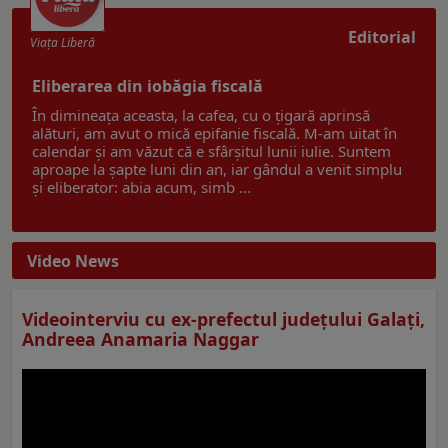
Editorial
Viaţa Liberă
Eliberarea din iobăgia fiscală
În dimineața aceasta, la cafea, cu o țigară aprinsă
alături, am avut o mică epifanie fiscală. M-am uitat în
calendar și am văzut că e sfârșitul lunii iulie. Suntem
aproape la șapte luni din an, iar gândul a venit simplu
și eliberator: abia acum, simb ...
Video News
Videointerviu cu ex-prefectul judeţului Galaţi,
Andreea Anamaria Naggar