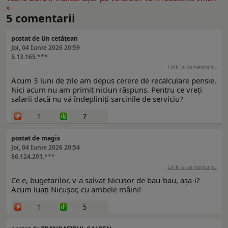
»
5
comentarii
postat de Un cetățean
Joi, 04 Iunie 2026 20:59
5.13.165.***
Link la comentariu
Acum 3 luni de zile am depus cerere de recalculare pensie.
Nici acum nu am primit niciun răspuns. Pentru ce vreți
salarii dacă nu vă îndepliniți sarcinile de serviciu?
1
7
postat de magis
Joi, 04 Iunie 2026 20:54
86.124.201.***
Link la comentariu
Ce e, bugetarilor, v-a salvat Nicușor de bau-bau, așa-i?
Acum luați Nicușor, cu ambele mâini!
1
5