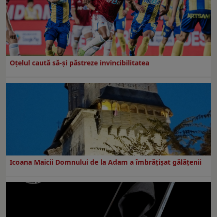
Oțelul caută să-și păstreze invincibilitatea
Icoana Maicii Domnului de la Adam a îmbrățișat gălățenii