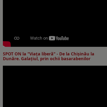
SPOT ON la "Viaţa liberă" - De la Chișinău la
Dunăre. Galațiul, prin ochii basarabenilor