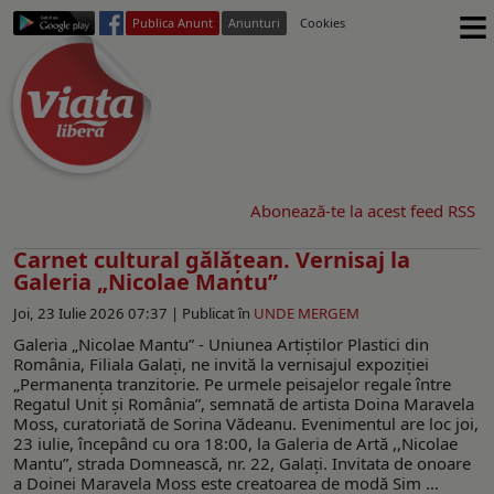
≡
Publica Anunt
Anunturi
Cookies
Abonează-te la acest feed RSS
Carnet cultural gălăţean. Vernisaj la
Galeria „Nicolae Mantu”
Joi, 23 Iulie 2026 07:37 |
Publicat în
UNDE MERGEM
Galeria „Nicolae Mantu” - Uniunea Artiștilor Plastici din
România, Filiala Galați, ne invită la vernisajul expoziției
„Permanența tranzitorie. Pe urmele peisajelor regale între
Regatul Unit și România”, semnată de artista Doina Maravela
Moss, curatoriată de Sorina Vădeanu. Evenimentul are loc joi,
23 iulie, începând cu ora 18:00, la Galeria de Artă ,,Nicolae
Mantu”, strada Domnească, nr. 22, Galați. Invitata de onoare
a Doinei Maravela Moss este creatoarea de modă Sim ...