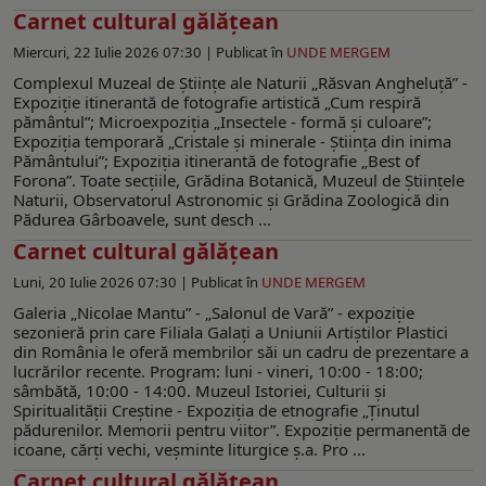
Carnet cultural gălăţean
Miercuri, 22 Iulie 2026 07:30 |
Publicat în
UNDE MERGEM
Complexul Muzeal de Ştiinţe ale Naturii „Răsvan Angheluţă” -
Expoziție itinerantă de fotografie artistică „Cum respiră
pământul”; Microexpoziția „Insectele - formă și culoare”;
Expoziția temporară „Cristale şi minerale - Știința din inima
Pământului”; Expoziția itinerantă de fotografie „Best of
Forona”. Toate secțiile, Grădina Botanică, Muzeul de Ştiinţele
Naturii, Observatorul Astronomic şi Grădina Zoologică din
Pădurea Gârboavele, sunt desch ...
Carnet cultural gălăţean
Luni, 20 Iulie 2026 07:30 |
Publicat în
UNDE MERGEM
Galeria „Nicolae Mantu” - „Salonul de Vară” - expoziție
sezonieră prin care Filiala Galați a Uniunii Artiștilor Plastici
din România le oferă membrilor săi un cadru de prezentare a
lucrărilor recente. Program: luni - vineri, 10:00 - 18:00;
sâmbătă, 10:00 - 14:00. Muzeul Istoriei, Culturii şi
Spiritualităţii Creştine - Expoziția de etnografie „Ținutul
pădurenilor. Memorii pentru viitor”. Expoziţie permanentă de
icoane, cărţi vechi, veşminte liturgice ş.a. Pro ...
Carnet cultural gălăţean