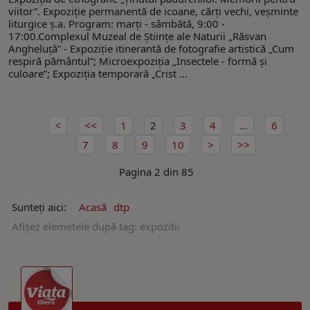
viitor”. Expoziţie permanentă de icoane, cărţi vechi, veşminte
liturgice ş.a. Program: marți - sâmbătă, 9:00 -
17:00.Complexul Muzeal de Ştiinţe ale Naturii „Răsvan
Angheluţă” - Expoziție itinerantă de fotografie artistică „Cum
respiră pământul”; Microexpoziția „Insectele - formă și
culoare”; Expoziția temporară „Crist ...
1
2
3
4
...
6
7
8
9
10
Pagina 2 din 85
Sunteți aici:
Acasă
dtp
Afişez elemetele după tag: expozitii