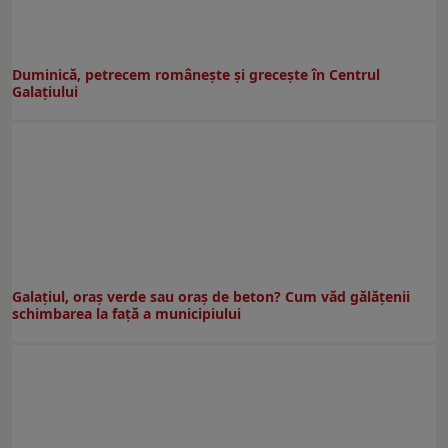
Duminică, petrecem româneşte şi greceşte în Centrul
Galaţiului
Galațiul, oraș verde sau oraș de beton? Cum văd gălățenii
schimbarea la față a municipiului