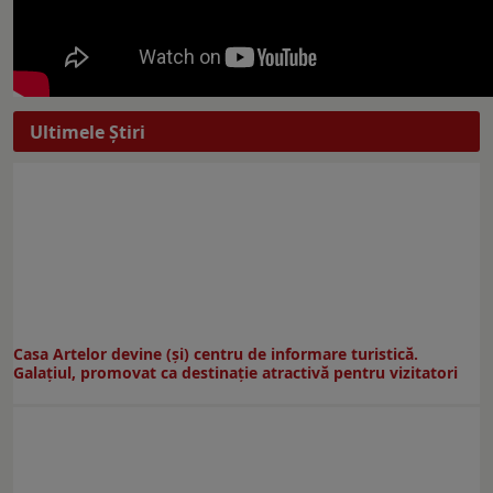
Ultimele Ştiri
Casa Artelor devine (şi) centru de informare turistică.
Galaţiul, promovat ca destinaţie atractivă pentru vizitatori