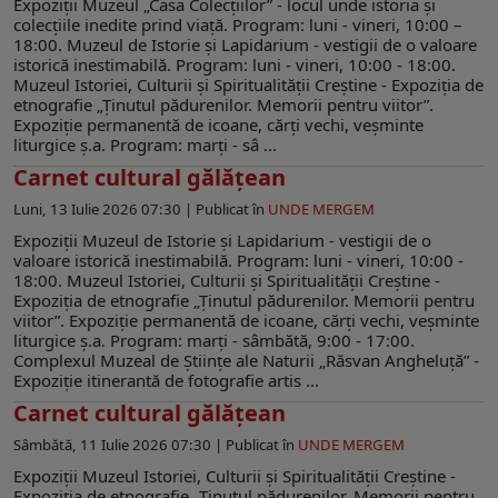
Expoziţii Muzeul „Casa Colecțiilor” - locul unde istoria și
colecțiile inedite prind viață. Program: luni - vineri, 10:00 –
18:00. Muzeul de Istorie şi Lapidarium - vestigii de o valoare
istorică inestimabilă. Program: luni - vineri, 10:00 - 18:00.
Muzeul Istoriei, Culturii şi Spiritualităţii Creştine - Expoziția de
etnografie „Ținutul pădurenilor. Memorii pentru viitor”.
Expoziţie permanentă de icoane, cărţi vechi, veşminte
liturgice ş.a. Program: marți - sâ ...
Carnet cultural gălăţean
Luni, 13 Iulie 2026 07:30 |
Publicat în
UNDE MERGEM
Expoziţii Muzeul de Istorie şi Lapidarium - vestigii de o
valoare istorică inestimabilă. Program: luni - vineri, 10:00 -
18:00. Muzeul Istoriei, Culturii şi Spiritualităţii Creştine -
Expoziția de etnografie „Ținutul pădurenilor. Memorii pentru
viitor”. Expoziţie permanentă de icoane, cărţi vechi, veşminte
liturgice ş.a. Program: marți - sâmbătă, 9:00 - 17:00.
Complexul Muzeal de Ştiinţe ale Naturii „Răsvan Angheluţă” -
Expoziție itinerantă de fotografie artis ...
Carnet cultural gălăţean
Sâmbătă, 11 Iulie 2026 07:30 |
Publicat în
UNDE MERGEM
Expoziţii Muzeul Istoriei, Culturii şi Spiritualităţii Creştine -
Expoziția de etnografie „Ținutul pădurenilor. Memorii pentru