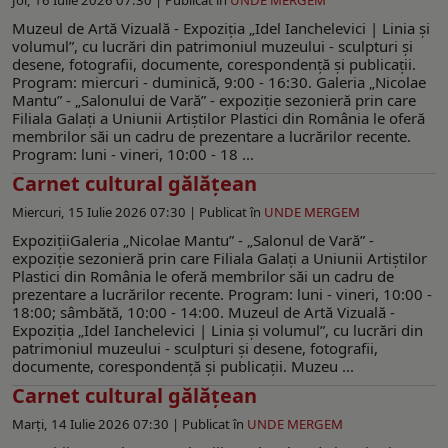
Joi, 16 Iulie 2026 07:30 |
Publicat în
UNDE MERGEM
Muzeul de Artă Vizuală - Expoziția „Idel Ianchelevici | Linia și
volumul”, cu lucrări din patrimoniul muzeului - sculpturi și
desene, fotografii, documente, corespondență și publicații.
Program: miercuri - duminică, 9:00 - 16:30. Galeria „Nicolae
Mantu” - „Salonului de Vară” - expoziție sezonieră prin care
Filiala Galați a Uniunii Artiștilor Plastici din România le oferă
membrilor săi un cadru de prezentare a lucrărilor recente.
Program: luni - vineri, 10:00 - 18 ...
Carnet cultural gălăţean
Miercuri, 15 Iulie 2026 07:30 |
Publicat în
UNDE MERGEM
ExpoziţiiGaleria „Nicolae Mantu” - „Salonul de Vară” -
expoziție sezonieră prin care Filiala Galați a Uniunii Artiștilor
Plastici din România le oferă membrilor săi un cadru de
prezentare a lucrărilor recente. Program: luni - vineri, 10:00 -
18:00; sâmbătă, 10:00 - 14:00. Muzeul de Artă Vizuală -
Expoziția „Idel Ianchelevici | Linia și volumul”, cu lucrări din
patrimoniul muzeului - sculpturi și desene, fotografii,
documente, corespondență și publicații. Muzeu ...
Carnet cultural gălăţean
Marți, 14 Iulie 2026 07:30 |
Publicat în
UNDE MERGEM