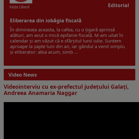
Editorial
Viaţa Liberă
Eliberarea din iobăgia fiscală
În dimineața aceasta, la cafea, cu o țigară aprinsă
alături, am avut o mică epifanie fiscală. M-am uitat în
calendar și am văzut că e sfârșitul lunii iulie. Suntem
aproape la șapte luni din an, iar gândul a venit simplu
și eliberator: abia acum, simb ...
Video News
Videointerviu cu ex-prefectul judeţului Galaţi,
Andreea Anamaria Naggar