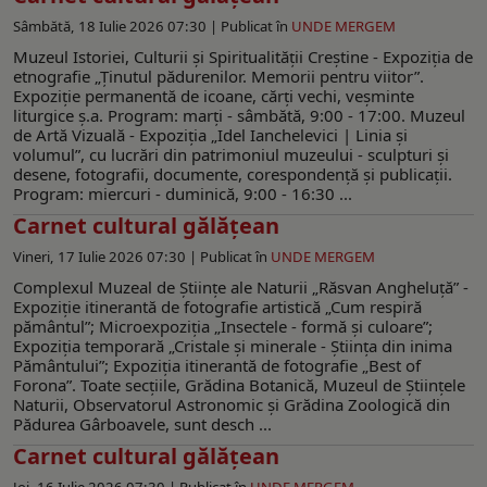
Sâmbătă, 18 Iulie 2026 07:30 |
Publicat în
UNDE MERGEM
Muzeul Istoriei, Culturii şi Spiritualităţii Creştine - Expoziția de
etnografie „Ținutul pădurenilor. Memorii pentru viitor”.
Expoziţie permanentă de icoane, cărţi vechi, veşminte
liturgice ş.a. Program: marți - sâmbătă, 9:00 - 17:00. Muzeul
de Artă Vizuală - Expoziția „Idel Ianchelevici | Linia și
volumul”, cu lucrări din patrimoniul muzeului - sculpturi și
desene, fotografii, documente, corespondență și publicații.
Program: miercuri - duminică, 9:00 - 16:30 ...
Carnet cultural gălăţean
Vineri, 17 Iulie 2026 07:30 |
Publicat în
UNDE MERGEM
Complexul Muzeal de Ştiinţe ale Naturii „Răsvan Angheluţă” -
Expoziție itinerantă de fotografie artistică „Cum respiră
pământul”; Microexpoziția „Insectele - formă și culoare”;
Expoziția temporară „Cristale şi minerale - Știința din inima
Pământului”; Expoziția itinerantă de fotografie „Best of
Forona”. Toate secțiile, Grădina Botanică, Muzeul de Ştiinţele
Naturii, Observatorul Astronomic şi Grădina Zoologică din
Pădurea Gârboavele, sunt desch ...
Carnet cultural gălăţean