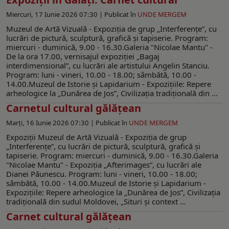
Miercuri, 17 Iunie 2026 07:30 |
Publicat în
UNDE MERGEM
Muzeul de Artă Vizuală - Expoziția de grup „Interferențeˮ, cu
lucrări de pictură, sculptură, grafică și tapiserie. Program:
miercuri - duminică, 9.00 - 16.30.Galeria "Nicolae Mantu" -
De la ora 17.00, vernisajul expoziţiei „Bagaj
interdimensionalˮ, cu lucrări ale artistului Angelin Stanciu.
Program: luni - vineri, 10.00 - 18.00; sâmbătă, 10.00 -
14.00.Muzeul de Istorie şi Lapidarium - Expoziţiile: Repere
arheologice la „Dunărea de Jos”, Civilizaţia tradiţională din ...
Carnetul cultural gălăţean
Marți, 16 Iunie 2026 07:30 |
Publicat în
UNDE MERGEM
Expoziţii Muzeul de Artă Vizuală - Expoziția de grup
„Interferențeˮ, cu lucrări de pictură, sculptură, grafică și
tapiserie. Program: miercuri - duminică, 9.00 - 16.30.Galeria
"Nicolae Mantu" - Expoziţia „Afterimagesˮ, cu lucrări ale
Dianei Păunescu. Program: luni - vineri, 10.00 - 18.00;
sâmbătă, 10.00 - 14.00.Muzeul de Istorie şi Lapidarium -
Expoziţiile: Repere arheologice la „Dunărea de Jos”, Civilizaţia
tradiţională din sudul Moldovei, „Situri şi context ...
Carnet cultural gălățean