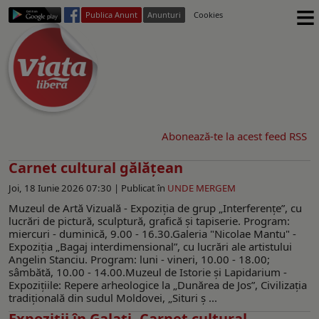
≡
Publica Anunt
Anunturi
Cookies
Abonează-te la acest feed RSS
Carnet cultural gălățean
Joi, 18 Iunie 2026 07:30 |
Publicat în
UNDE MERGEM
Muzeul de Artă Vizuală - Expoziția de grup „Interferențeˮ, cu
lucrări de pictură, sculptură, grafică și tapiserie. Program:
miercuri - duminică, 9.00 - 16.30.Galeria "Nicolae Mantu" -
Expoziţia „Bagaj interdimensionalˮ, cu lucrări ale artistului
Angelin Stanciu. Program: luni - vineri, 10.00 - 18.00;
sâmbătă, 10.00 - 14.00.Muzeul de Istorie şi Lapidarium -
Expoziţiile: Repere arheologice la „Dunărea de Jos”, Civilizaţia
tradiţională din sudul Moldovei, „Situri ş ...
Expoziții în Galați. Carnet cultural