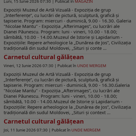
Luni, 15 Iunie 2026 07:30 |
Publicat în
MAGAZIN
Expoziții Muzeul de Artă Vizuală - Expoziția de grup
„Interferențeˮ, cu lucrări de pictură, sculptură, grafică și
tapiserie. Program: miercuri - duminică, 9.00 - 16.30. Galeria
"Nicolae Mantu" - Expoziţia „Afterimagesˮ, cu lucrări ale
Dianei Păunescu. Program: luni - vineri, 10.00 - 18.00;
sâmbătă, 10.00 - 14.00.Muzeul de Istorie şi Lapidarium -
Expoziţiile: Repere arheologice la „Dunărea de Jos”, Civilizaţia
tradiţională din sudul Moldovei, „Situri şi conte ...
Carnetul cultural gălăţean
Vineri, 12 Iunie 2026 07:30 |
Publicat în
UNDE MERGEM
Expoziţii Muzeul de Artă Vizuală - Expoziția de grup
„Interferențeˮ, cu lucrări de pictură, sculptură, grafică și
tapiserie. Program: miercuri - duminică, 9.00 - 16.30.Galeria
"Nicolae Mantu" - Expoziţia „Afterimagesˮ, cu lucrări ale
Dianei Păunescu. Program: luni - vineri, 10.00 - 18.00;
sâmbătă, 10.00 - 14.00.Muzeul de Istorie şi Lapidarium -
Expoziţiile: Repere arheologice la „Dunărea de Jos”, Civilizaţia
tradiţională din sudul Moldovei, „Situri şi context ...
Carnetul cultural gălăţean
Joi, 11 Iunie 2026 07:30 |
Publicat în
UNDE MERGEM