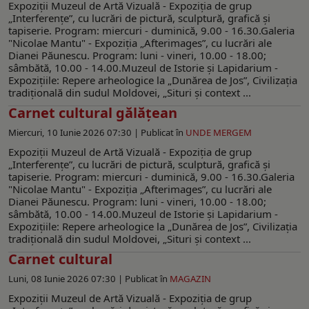
Expoziţii Muzeul de Artă Vizuală - Expoziția de grup
„Interferențeˮ, cu lucrări de pictură, sculptură, grafică și
tapiserie. Program: miercuri - duminică, 9.00 - 16.30.Galeria
"Nicolae Mantu" - Expoziţia „Afterimagesˮ, cu lucrări ale
Dianei Păunescu. Program: luni - vineri, 10.00 - 18.00;
sâmbătă, 10.00 - 14.00.Muzeul de Istorie şi Lapidarium -
Expoziţiile: Repere arheologice la „Dunărea de Jos”, Civilizaţia
tradiţională din sudul Moldovei, „Situri şi context ...
Carnet cultural gălățean
Miercuri, 10 Iunie 2026 07:30 |
Publicat în
UNDE MERGEM
Expoziţii Muzeul de Artă Vizuală - Expoziția de grup
„Interferențeˮ, cu lucrări de pictură, sculptură, grafică și
tapiserie. Program: miercuri - duminică, 9.00 - 16.30.Galeria
"Nicolae Mantu" - Expoziţia „Afterimagesˮ, cu lucrări ale
Dianei Păunescu. Program: luni - vineri, 10.00 - 18.00;
sâmbătă, 10.00 - 14.00.Muzeul de Istorie şi Lapidarium -
Expoziţiile: Repere arheologice la „Dunărea de Jos”, Civilizaţia
tradiţională din sudul Moldovei, „Situri şi context ...
Carnet cultural
Luni, 08 Iunie 2026 07:30 |
Publicat în
MAGAZIN
Expoziţii Muzeul de Artă Vizuală - Expoziția de grup