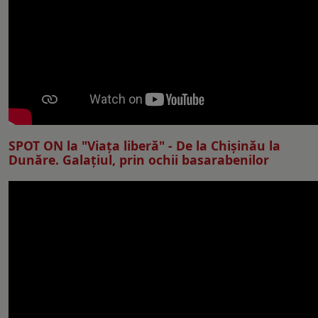
SPOT ON la "Viaţa liberă" - De la Chișinău la
Dunăre. Galațiul, prin ochii basarabenilor