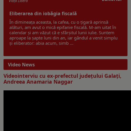
Viaţa Liberă
Eliberarea din iobăgia fiscală
În dimineața aceasta, la cafea, cu o țigară aprinsă
alături, am avut o mică epifanie fiscală. M-am uitat în
calendar și am văzut că e sfârșitul lunii iulie. Suntem
aproape la șapte luni din an, iar gândul a venit simplu
și eliberator: abia acum, simb ...
Video News
Videointerviu cu ex-prefectul judeţului Galaţi,
Andreea Anamaria Naggar