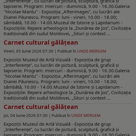
„Interferențeˮ, cu lucrări de pictură, sculptură, grafică și
tapiserie. Program: miercuri - duminică, 9.00 - 16.30.Galeria
"Nicolae Mantu" - Expoziţia „Afterimagesˮ, cu lucrări ale
Dianei Păunescu. Program: luni - vineri, 10.00 - 18.00;
sâmbătă, 10.00 - 14.00.Muzeul de Istorie şi Lapidarium -
Expoziţiile: Repere arheologice la „Dunărea de Jos”, Civilizaţia
tradiţională din sudul Moldovei, „Situri şi context ...
Carnet cultural gălățean
Vineri, 05 Iunie 2026 07:30 |
Publicat în
UNDE MERGEM
Expoziţii Muzeul de Artă Vizuală - Expoziția de grup
„Interferențeˮ, cu lucrări de pictură, sculptură, grafică și
tapiserie. Program: miercuri - duminică, 9.00 - 16.30.Galeria
"Nicolae Mantu" - Expoziţia „Afterimagesˮ, cu lucrări ale
Dianei Păunescu. Program: luni - vineri, 10.00 - 18.00;
sâmbătă, 10.00 - 14.00.Muzeul de Istorie şi Lapidarium -
Expoziţiile: Repere arheologice la „Dunărea de Jos”, Civilizaţia
tradiţională din sudul Moldovei, „Situri şi context ...
Carnet cultural gălățean
Joi, 04 Iunie 2026 07:30 |
Publicat în
UNDE MERGEM
Expoziţii Muzeul de Artă Vizuală - Expoziția de grup
„Interferențeˮ, cu lucrări de pictură, sculptură, grafică și
tapiserie. Program: miercuri - duminică, 9.00 - 16.30.Galeria