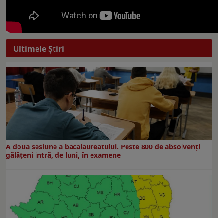
Ultimele Ştiri
A doua sesiune a bacalaureatului. Peste 800 de absolvenţi
gălăţeni intră, de luni, în examene