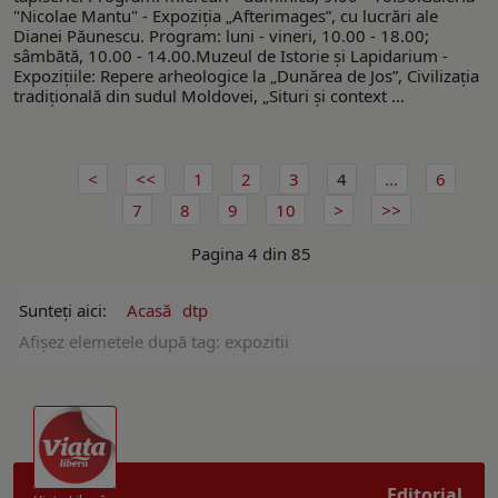
"Nicolae Mantu" - Expoziţia „Afterimagesˮ, cu lucrări ale
Dianei Păunescu. Program: luni - vineri, 10.00 - 18.00;
sâmbătă, 10.00 - 14.00.Muzeul de Istorie şi Lapidarium -
Expoziţiile: Repere arheologice la „Dunărea de Jos”, Civilizaţia
tradiţională din sudul Moldovei, „Situri şi context ...
1
2
3
4
...
6
7
8
9
10
Pagina 4 din 85
Sunteți aici:
Acasă
dtp
Afişez elemetele după tag: expozitii
Editorial