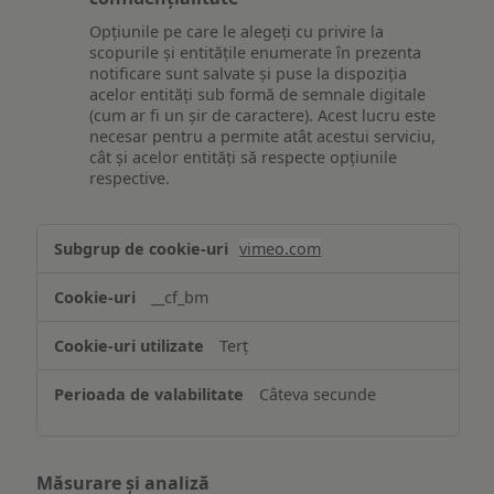
Opțiunile pe care le alegeți cu privire la
scopurile și entitățile enumerate în prezenta
notificare sunt salvate și puse la dispoziția
acelor entități sub formă de semnale digitale
(cum ar fi un șir de caractere). Acest lucru este
necesar pentru a permite atât acestui serviciu,
cât și acelor entități să respecte opțiunile
respective.
Asigurarea
vimeo.com
funcționalităților
website-
__cf_bm
ului
Terț
Câteva secunde
Măsurare și analiză