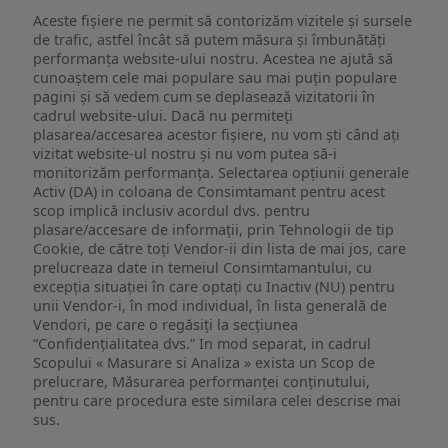
Aceste fișiere ne permit să contorizăm vizitele și sursele
de trafic, astfel încât să putem măsura și îmbunătăți
performanța website-ului nostru. Acestea ne ajută să
cunoaștem cele mai populare sau mai puțin populare
pagini și să vedem cum se deplasează vizitatorii în
cadrul website-ului. Dacă nu permiteți
plasarea/accesarea acestor fișiere, nu vom ști când ați
vizitat website-ul nostru și nu vom putea să-i
monitorizăm performanța. Selectarea opțiunii generale
Activ (DA) in coloana de Consimtamant pentru acest
scop implică inclusiv acordul dvs. pentru
plasare/accesare de informații, prin Tehnologii de tip
Cookie, de către toți Vendor-ii din lista de mai jos, care
prelucreaza date in temeiul Consimtamantului, cu
excepția situației în care optați cu Inactiv (NU) pentru
unii Vendor-i, în mod individual, în lista generală de
Vendori, pe care o regăsiți la secțiunea
“Confidențialitatea dvs.” In mod separat, in cadrul
Scopului « Masurare si Analiza » exista un Scop de
prelucrare, Măsurarea performanței conținutului,
pentru care procedura este similara celei descrise mai
sus.