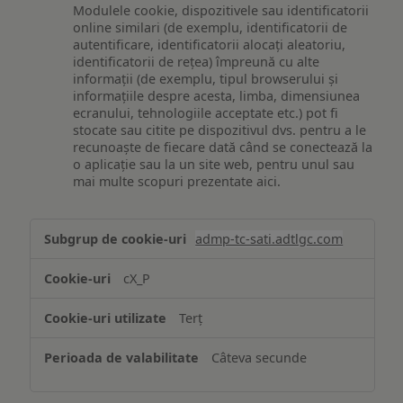
Modulele cookie, dispozitivele sau identificatorii
online similari (de exemplu, identificatorii de
autentificare, identificatorii alocați aleatoriu,
identificatorii de rețea) împreună cu alte
informații (de exemplu, tipul browserului și
informațiile despre acesta, limba, dimensiunea
ecranului, tehnologiile acceptate etc.) pot fi
stocate sau citite pe dispozitivul dvs. pentru a le
recunoaște de fiecare dată când se conectează la
o aplicație sau la un site web, pentru unul sau
mai multe scopuri prezentate aici.
Stocarea
admp-tc-sati.adtlgc.com
și/sau
accesarea
cX_P
informațiilor
de
Terț
pe
un
Câteva secunde
dispozitiv