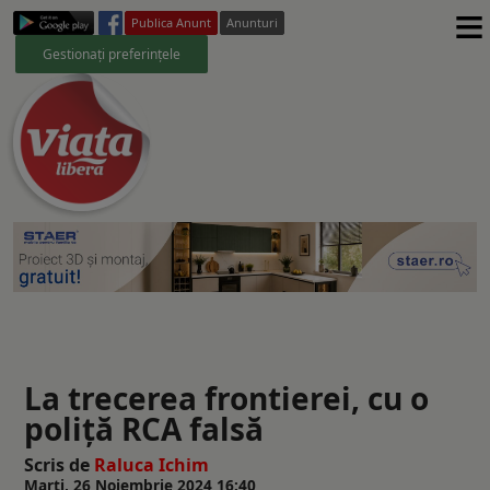
≡
Publica Anunt
Anunturi
Gestionați preferințele
La trecerea frontierei, cu o
poliță RCA falsă
Scris de
Raluca Ichim
Marți, 26 Noiembrie 2024 16:40