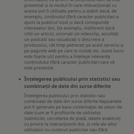
prezentat și la modul în care interacționați cu
acesta pot fi utilizate pentru a stabili dacă, de
exemplu, conținutul (fără caracter publicitar) a
ajuns la publicul vizat și dacă corespunde
intereselor dvs. De exemplu, indiferent dacă
citiți un articol, vizionați un videoclip, ascultați
un podcast sau vizualizați o descriere a
produsului, cât timp petreceți pe acest serviciu și
pe paginile web pe care le vizitați etc. Acest lucru
este foarte util pentru a înțelege relevanța
conținutului (fără caracter publicitar) care vă
este prezentat.
Înțelegerea publicului prin statistici sau
combinații de date din surse diferite
Înțelegerea publicului prin statistici sau
combinații de date din surse diferite Rapoartele
pot fi generate pe baza combinației de seturi de
date (cum ar fi profilurile de utilizator,
statisticile, cercetarea de piață, datele analitice)
cu privire la interacțiunile dvs. și cele ale altor
utilizatori cu conținut publicitar sau (fără