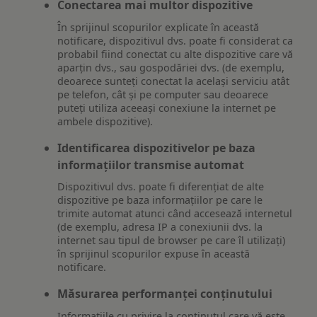
Conectarea mai multor dispozitive
În sprijinul scopurilor explicate în această
notificare, dispozitivul dvs. poate fi considerat ca
probabil fiind conectat cu alte dispozitive care vă
aparțin dvs., sau gospodăriei dvs. (de exemplu,
deoarece sunteți conectat la același serviciu atât
pe telefon, cât și pe computer sau deoarece
puteți utiliza aceeași conexiune la internet pe
ambele dispozitive).
Identificarea dispozitivelor pe baza
informațiilor transmise automat
Dispozitivul dvs. poate fi diferențiat de alte
dispozitive pe baza informațiilor pe care le
trimite automat atunci când accesează internetul
(de exemplu, adresa IP a conexiunii dvs. la
internet sau tipul de browser pe care îl utilizați)
în sprijinul scopurilor expuse în această
notificare.
Măsurarea performanței conținutului
Informațiile cu privire la conținutul care vă este