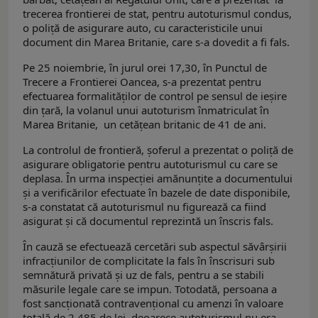
trecerea frontierei de stat, pentru autoturismul condus,
o poliță de asigurare auto, cu caracteristicile unui
document din Marea Britanie, care s-a dovedit a fi fals.
Pe 25 noiembrie, în jurul orei 17,30, în Punctul de
Trecere a Frontierei Oancea, s-a prezentat pentru
efectuarea formalităților de control pe sensul de ieșire
din țară, la volanul unui autoturism înmatriculat în
Marea Britanie, un cetățean britanic de 41 de ani.
La controlul de frontieră, șoferul a prezentat o poliță de
asigurare obligatorie pentru autoturismul cu care se
deplasa. În urma inspecției amănunțite a documentului
și a verificărilor efectuate în bazele de date disponibile,
s-a constatat că autoturismul nu figurează ca fiind
asigurat și că documentul reprezintă un înscris fals.
În cauză se efectuează cercetări sub aspectul săvârşirii
infracţiunilor de complicitate la fals în înscrisuri sub
semnătură privată și uz de fals, pentru a se stabili
măsurile legale care se impun. Totodată, persoana a
fost sancționată contravențional cu amenzi în valoare
totală de 2.485 de lei, deoarece autoturismul nu era