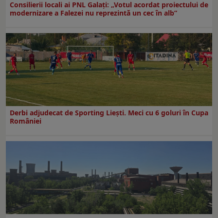
Consilierii locali ai PNL Galaţi: „Votul acordat proiectului de
modernizare a Falezei nu reprezintă un cec în alb”
Derbi adjudecat de Sporting Liești. Meci cu 6 goluri în Cupa
României