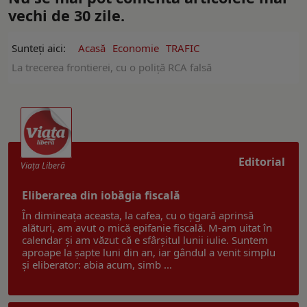
vechi de 30 zile.
Sunteți aici:
Acasă
Economie
TRAFIC
La trecerea frontierei, cu o poliță RCA falsă
Editorial
Viaţa Liberă
Eliberarea din iobăgia fiscală
În dimineața aceasta, la cafea, cu o țigară aprinsă
alături, am avut o mică epifanie fiscală. M-am uitat în
calendar și am văzut că e sfârșitul lunii iulie. Suntem
aproape la șapte luni din an, iar gândul a venit simplu
și eliberator: abia acum, simb ...