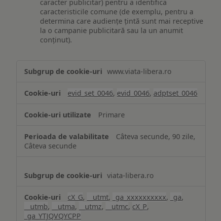
caracter publicitar) pentru a identifica
caracteristicile comune (de exemplu, pentru a
determina care audiențe țintă sunt mai receptive
la o campanie publicitară sau la un anumit
conținut).
Măsurare
www.viata-libera.ro
și
analiză
evid_set_0046
,
evid_0046
,
adptset_0046
Primare
Câteva secunde, 90 zile,
Câteva secunde
viata-libera.ro
cX_G
,
__utmt
,
_ga_xxxxxxxxxx
,
_ga
,
__utmb
,
__utma
,
__utmz
,
__utmc
,
cX_P
,
_ga_YTJQVQYCPP