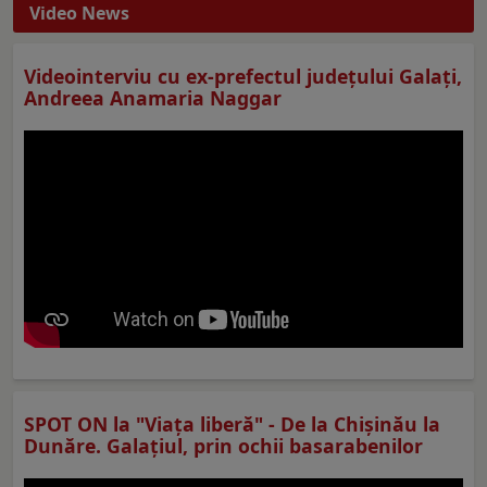
Video News
Videointerviu cu ex-prefectul judeţului Galaţi,
Andreea Anamaria Naggar
SPOT ON la "Viaţa liberă" - De la Chișinău la
Dunăre. Galațiul, prin ochii basarabenilor