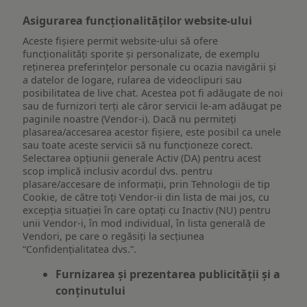
Asigurarea funcționalităților website-ului
Aceste fișiere permit website-ului să ofere
funcționalități sporite și personalizate, de exemplu
reţinerea preferinţelor personale cu ocazia navigării și
a datelor de logare, rularea de videoclipuri sau
posibilitatea de live chat. Acestea pot fi adăugate de noi
sau de furnizori terți ale căror servicii le-am adăugat pe
paginile noastre (Vendor-i). Dacă nu permiteți
plasarea/accesarea acestor fișiere, este posibil ca unele
sau toate aceste servicii să nu funcționeze corect.
Selectarea opțiunii generale Activ (DA) pentru acest
scop implică inclusiv acordul dvs. pentru
plasare/accesare de informații, prin Tehnologii de tip
Cookie, de către toți Vendor-ii din lista de mai jos, cu
excepția situației în care optați cu Inactiv (NU) pentru
unii Vendor-i, în mod individual, în lista generală de
Vendori, pe care o regăsiți la secțiunea
“Confidențialitatea dvs.”.
Furnizarea și prezentarea publicității și a
conținutului