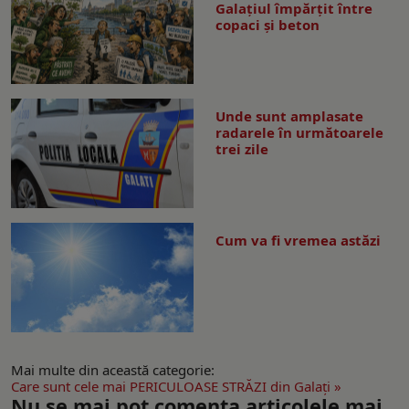
Galațiul împărțit între
copaci și beton
Unde sunt amplasate
radarele în următoarele
trei zile
Cum va fi vremea astăzi
Mai multe din această categorie:
Care sunt cele mai PERICULOASE STRĂZI din Galaţi »
Nu se mai pot comenta articolele mai