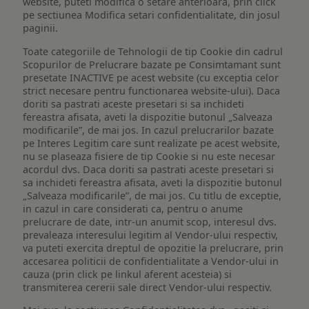
website, puteti modifica o setare anterioara, prin click
pe sectiunea Modifica setari confidentialitate, din josul
paginii.
Toate categoriile de Tehnologii de tip Cookie din cadrul
Scopurilor de Prelucrare bazate pe Consimtamant sunt
presetate INACTIVE pe acest website (cu exceptia celor
strict necesare pentru functionarea website-ului). Daca
doriti sa pastrati aceste presetari si sa inchideti
fereastra afisata, aveti la dispozitie butonul „Salveaza
modificarile”, de mai jos. In cazul prelucrarilor bazate
pe Interes Legitim care sunt realizate pe acest website,
nu se plaseaza fisiere de tip Cookie si nu este necesar
acordul dvs. Daca doriti sa pastrati aceste presetari si
sa inchideti fereastra afisata, aveti la dispozitie butonul
„Salveaza modificarile”, de mai jos. Cu titlu de exceptie,
in cazul in care considerati ca, pentru o anume
prelucrare de date, intr-un anumit scop, interesul dvs.
prevaleaza interesului legitim al Vendor-ului respectiv,
va puteti exercita dreptul de opozitie la prelucrare, prin
accesarea politicii de confidentialitate a Vendor-ului in
cauza (prin click pe linkul aferent acesteia) si
transmiterea cererii sale direct Vendor-ului respectiv.