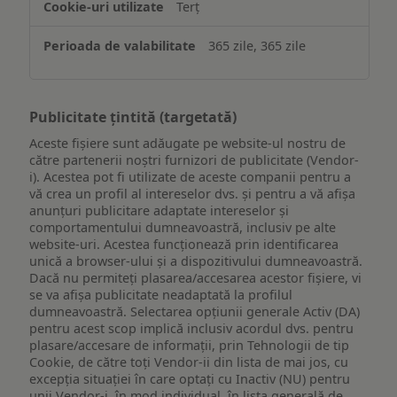
Terț
365 zile, 365 zile
Publicitate țintită (targetată)
Aceste fișiere sunt adăugate pe website-ul nostru de
către partenerii noștri furnizori de publicitate (Vendor-
i). Acestea pot fi utilizate de aceste companii pentru a
vă crea un profil al intereselor dvs. și pentru a vă afișa
anunțuri publicitare adaptate intereselor și
comportamentului dumneavoastră, inclusiv pe alte
website-uri. Acestea funcționează prin identificarea
unică a browser-ului și a dispozitivului dumneavoastră.
Dacă nu permiteți plasarea/accesarea acestor fișiere, vi
se va afișa publicitate neadaptată la profilul
dumneavoastră. Selectarea opțiunii generale Activ (DA)
pentru acest scop implică inclusiv acordul dvs. pentru
plasare/accesare de informații, prin Tehnologii de tip
Cookie, de către toți Vendor-ii din lista de mai jos, cu
excepția situației în care optați cu Inactiv (NU) pentru
unii Vendor-i, în mod individual, în lista generală de