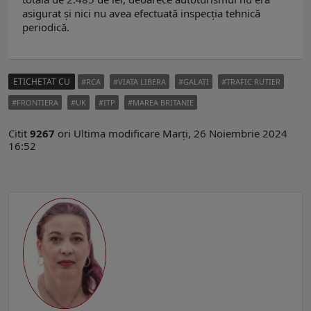
asigurat și nici nu avea efectuată inspecția tehnică
periodică.
ETICHETAT CU
RCA
VIATA LIBERA
GALATI
TRAFIC RUTIER
FRONTIERA
UK
ITP
MAREA BRITANIE
Citit
9267
ori
Ultima modificare Marți, 26 Noiembrie 2024
16:52