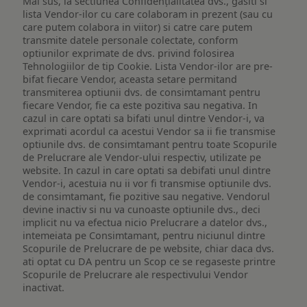
Mai sus, la sectiunea Confidențialitatea dvs., gasiti si
lista Vendor-ilor cu care colaboram in prezent (sau cu
care putem colabora in viitor) si catre care putem
transmite datele personale colectate, conform
optiunilor exprimate de dvs. privind folosirea
Tehnologiilor de tip Cookie. Lista Vendor-ilor are pre-
bifat fiecare Vendor, aceasta setare permitand
transmiterea optiunii dvs. de consimtamant pentru
fiecare Vendor, fie ca este pozitiva sau negativa. In
cazul in care optati sa bifati unul dintre Vendor-i, va
exprimati acordul ca acestui Vendor sa ii fie transmise
optiunile dvs. de consimtamant pentru toate Scopurile
de Prelucrare ale Vendor-ului respectiv, utilizate pe
website. In cazul in care optati sa debifati unul dintre
Vendor-i, acestuia nu ii vor fi transmise optiunile dvs.
de consimtamant, fie pozitive sau negative. Vendorul
devine inactiv si nu va cunoaste optiunile dvs., deci
implicit nu va efectua nicio Prelucrare a datelor dvs.,
intemeiata pe Consimtamant, pentru niciunul dintre
Scopurile de Prelucrare de pe website, chiar daca dvs.
ati optat cu DA pentru un Scop ce se regaseste printre
Scopurile de Prelucrare ale respectivului Vendor
inactivat.