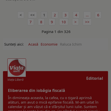
1
2
3
4
...
6
7
8
9
10
Pagina 1 din 326
Sunteți aici:
Acasă
Economie
Raluca Ichim
Editorial
Viaţa Liberă
Eliberarea din iobăgia fiscală
În dimineața aceasta, la cafea, cu o țigară aprinsă
alături, am avut o mică epifanie fiscală. M-am uitat în
calendar și am văzut că e sfârșitul lunii iulie. Suntem
aproape la șapte luni din an, iar gândul a venit simplu