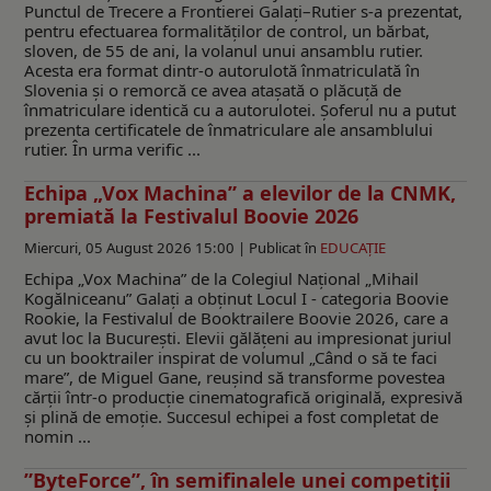
Punctul de Trecere a Frontierei Galați–Rutier s-a prezentat,
pentru efectuarea formalităţilor de control, un bărbat,
sloven, de 55 de ani, la volanul unui ansamblu rutier.
Acesta era format dintr-o autorulotă înmatriculată în
Slovenia și o remorcă ce avea atașată o plăcuță de
înmatriculare identică cu a autorulotei. Șoferul nu a putut
prezenta certificatele de înmatriculare ale ansamblului
rutier. În urma verific ...
Echipa „Vox Machina” a elevilor de la CNMK,
premiată la Festivalul Boovie 2026
Miercuri, 05 August 2026 15:00 |
Publicat în
EDUCAŢIE
Echipa „Vox Machina” de la Colegiul Național „Mihail
Kogălniceanu” Galați a obținut Locul I - categoria Boovie
Rookie, la Festivalul de Booktrailere Boovie 2026, care a
avut loc la București. Elevii gălățeni au impresionat juriul
cu un booktrailer inspirat de volumul „Când o să te faci
mare”, de Miguel Gane, reușind să transforme povestea
cărții într-o producție cinematografică originală, expresivă
și plină de emoție. Succesul echipei a fost completat de
nomin ...
”ByteForce”, în semifinalele unei competiții