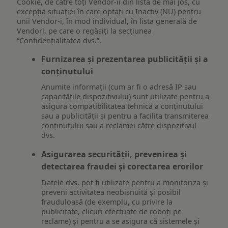
Cookie, de către toți Vendor-ii din lista de mai jos, cu
excepția situației în care optați cu Inactiv (NU) pentru
unii Vendor-i, în mod individual, în lista generală de
Vendori, pe care o regăsiți la secțiunea
“Confidențialitatea dvs.”.
Furnizarea și prezentarea publicității și a
conținutului
Anumite informații (cum ar fi o adresă IP sau
capacitățile dispozitivului) sunt utilizate pentru a
asigura compatibilitatea tehnică a conținutului
sau a publicității și pentru a facilita transmiterea
conținutului sau a reclamei către dispozitivul
dvs.
Asigurarea securității, prevenirea și
detectarea fraudei și corectarea erorilor
Datele dvs. pot fi utilizate pentru a monitoriza și
preveni activitatea neobișnuită și posibil
frauduloasă (de exemplu, cu privire la
publicitate, clicuri efectuate de roboți pe
reclame) și pentru a se asigura că sistemele și