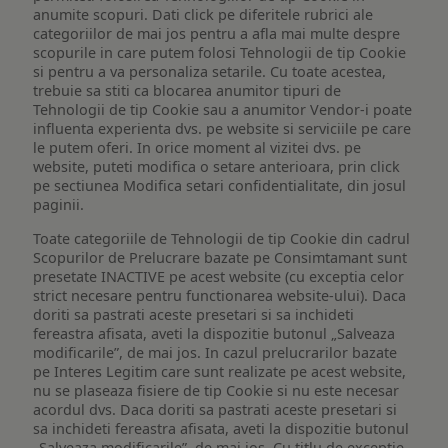
anumite scopuri. Dati click pe diferitele rubrici ale
categoriilor de mai jos pentru a afla mai multe despre
scopurile in care putem folosi Tehnologii de tip Cookie
si pentru a va personaliza setarile. Cu toate acestea,
trebuie sa stiti ca blocarea anumitor tipuri de
Tehnologii de tip Cookie sau a anumitor Vendor-i poate
influenta experienta dvs. pe website si serviciile pe care
le putem oferi. In orice moment al vizitei dvs. pe
website, puteti modifica o setare anterioara, prin click
pe sectiunea Modifica setari confidentialitate, din josul
paginii.
Toate categoriile de Tehnologii de tip Cookie din cadrul
Scopurilor de Prelucrare bazate pe Consimtamant sunt
presetate INACTIVE pe acest website (cu exceptia celor
strict necesare pentru functionarea website-ului). Daca
doriti sa pastrati aceste presetari si sa inchideti
fereastra afisata, aveti la dispozitie butonul „Salveaza
modificarile”, de mai jos. In cazul prelucrarilor bazate
pe Interes Legitim care sunt realizate pe acest website,
nu se plaseaza fisiere de tip Cookie si nu este necesar
acordul dvs. Daca doriti sa pastrati aceste presetari si
sa inchideti fereastra afisata, aveti la dispozitie butonul
„Salveaza modificarile”, de mai jos. Cu titlu de exceptie,