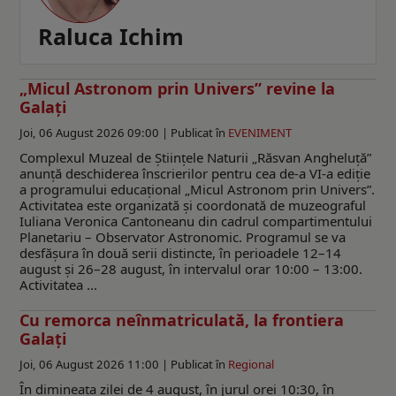
Raluca Ichim
„Micul Astronom prin Univers” revine la
Galați
Joi, 06 August 2026 09:00 |
Publicat în
EVENIMENT
Complexul Muzeal de Științele Naturii „Răsvan Angheluță”
anunță deschiderea înscrierilor pentru cea de-a VI-a ediție
a programului educațional „Micul Astronom prin Univers”.
Activitatea este organizată și coordonată de muzeograful
Iuliana Veronica Cantoneanu din cadrul compartimentului
Planetariu – Observator Astronomic. Programul se va
desfășura în două serii distincte, în perioadele 12–14
august și 26–28 august, în intervalul orar 10:00 – 13:00.
Activitatea ...
Cu remorca neînmatriculată, la frontiera
Galați
Joi, 06 August 2026 11:00 |
Publicat în
Regional
În dimineața zilei de 4 august, în jurul orei 10:30, în