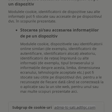
un dispozitiv
Modulele cookie, identificatorii de dispozitive sau alte
informații pot fi stocate sau accesate de pe dispozitivul
dvs. în scopurile prezentate.
Stocarea și/sau accesarea informațiilor
de pe un dispozitiv
Modulele cookie, dispozitivele sau identificatorii
online similari (de exemplu, identificatorii de
autentificare, identificatorii alocați aleatoriu,
identificatorii de rețea) împreună cu alte
informații (de exemplu, tipul browserului și
informațiile despre acesta, limba, dimensiunea
ecranului, tehnologiile acceptate etc.) pot fi
stocate sau citite pe dispozitivul dvs. pentru a le
recunoaște de fiecare dată când se conectează la
o aplicație sau la un site web, pentru unul sau
mai multe scopuri prezentate aici.
Stocarea
admp-tc-sati.adtlgc.com
și/sau