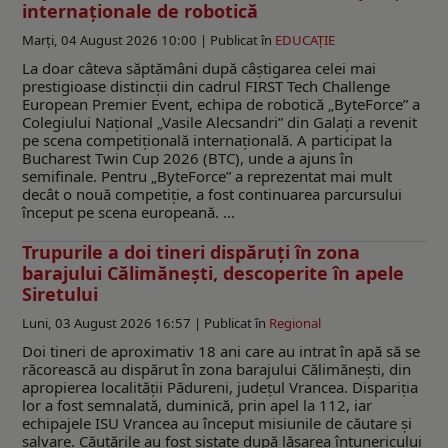
internaționale de robotică
Marți, 04 August 2026 10:00 |
Publicat în
EDUCAŢIE
La doar câteva săptămâni după câștigarea celei mai
prestigioase distincții din cadrul FIRST Tech Challenge
European Premier Event, echipa de robotică „ByteForce” a
Colegiului Național „Vasile Alecsandri” din Galați a revenit
pe scena competițională internațională. A participat la
Bucharest Twin Cup 2026 (BTC), unde a ajuns în
semifinale. Pentru „ByteForce” a reprezentat mai mult
decât o nouă competiție, a fost continuarea parcursului
început pe scena europeană. ...
Trupurile a doi tineri dispăruți în zona
barajului Călimănești, descoperite în apele
Siretului
Luni, 03 August 2026 16:57 |
Publicat în
Regional
Doi tineri de aproximativ 18 ani care au intrat în apă să se
răcorească au dispărut în zona barajului Călimănești, din
apropierea localității Pădureni, județul Vrancea. Dispariția
lor a fost semnalată, duminică, prin apel la 112, iar
echipajele ISU Vrancea au început misiunile de căutare și
salvare. Căutările au fost sistate după lăsarea întunericului