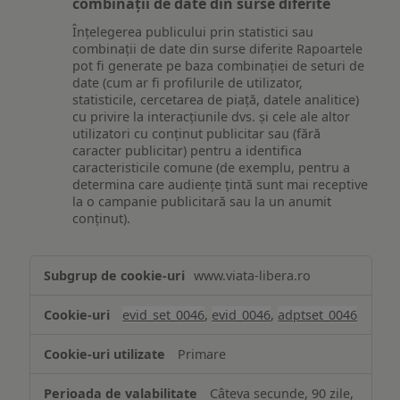
combinații de date din surse diferite
Înțelegerea publicului prin statistici sau
combinații de date din surse diferite Rapoartele
pot fi generate pe baza combinației de seturi de
date (cum ar fi profilurile de utilizator,
statisticile, cercetarea de piață, datele analitice)
cu privire la interacțiunile dvs. și cele ale altor
utilizatori cu conținut publicitar sau (fără
caracter publicitar) pentru a identifica
caracteristicile comune (de exemplu, pentru a
determina care audiențe țintă sunt mai receptive
la o campanie publicitară sau la un anumit
conținut).
Măsurare
www.viata-libera.ro
și
analiză
evid_set_0046
,
evid_0046
,
adptset_0046
Primare
Câteva secunde, 90 zile,