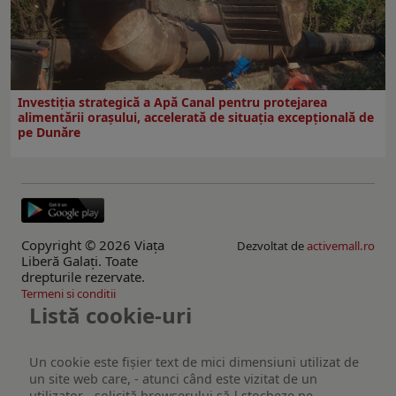
Investiția strategică a Apă Canal pentru protejarea
alimentării orașului, accelerată de situația excepțională de
pe Dunăre
Copyright © 2026 Viaţa
Dezvoltat de
activemall.ro
Liberă Galaţi. Toate
drepturile rezervate.
Termeni si conditii
Listă cookie-uri
Un cookie este fişier text de mici dimensiuni utilizat de
un site web care, - atunci când este vizitat de un
utilizator - solicită browserului să-l stocheze pe