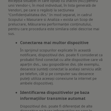
excepția situației în care optați cu Inactiv (NU) pentru
unii Vendor-i, în mod individual, în lista generală de
Vendori, pe care o regăsiți la secțiunea
“Confidențialitatea dvs.” In mod separat, in cadrul
Scopului « Masurare si Analiza » exista un Scop de
prelucrare, Măsurarea performanței conținutului,
pentru care procedura este similara celei descrise mai
sus.
Conectarea mai multor dispozitive
În sprijinul scopurilor explicate în această
notificare, dispozitivul dvs. poate fi considerat ca
probabil fiind conectat cu alte dispozitive care vă
aparțin dvs., sau gospodăriei dvs. (de exemplu,
deoarece sunteți conectat la același serviciu atât
pe telefon, cât și pe computer sau deoarece
puteți utiliza aceeași conexiune la internet pe
ambele dispozitive).
Identificarea dispozitivelor pe baza
informațiilor transmise automat
Dispozitivul dvs. poate fi diferențiat de alte
dispozitive pe baza informațiilor pe care le