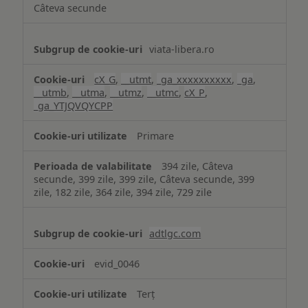
Câteva secunde
viata-libera.ro
cX_G
,
__utmt
,
_ga_xxxxxxxxxx
,
_ga
,
__utmb
,
__utma
,
__utmz
,
__utmc
,
cX_P
,
_ga_YTJQVQYCPP
Primare
394 zile, Câteva
secunde, 399 zile, 399 zile, Câteva secunde, 399
zile, 182 zile, 364 zile, 394 zile, 729 zile
adtlgc.com
evid_0046
Terț