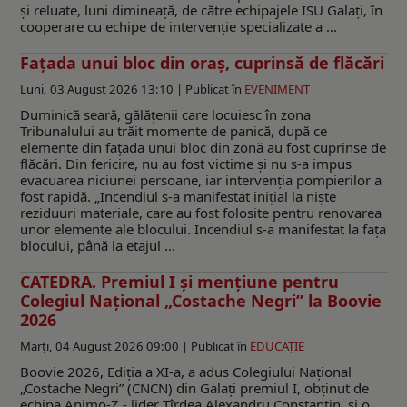
și reluate, luni dimineață, de către echipajele ISU Galați, în
cooperare cu echipe de intervenție specializate a ...
Fațada unui bloc din oraș, cuprinsă de flăcări
Luni, 03 August 2026 13:10 |
Publicat în
EVENIMENT
Duminică seară, gălățenii care locuiesc în zona
Tribunalului au trăit momente de panică, după ce
elemente din fațada unui bloc din zonă au fost cuprinse de
flăcări. Din fericire, nu au fost victime și nu s-a impus
evacuarea niciunei persoane, iar intervenţia pompierilor a
fost rapidă. „Incendiul s-a manifestat inițial la niște
reziduuri materiale, care au fost folosite pentru renovarea
unor elemente ale blocului. Incendiul s-a manifestat la fața
blocului, până la etajul ...
CATEDRA. Premiul I și mențiune pentru
Colegiul Național „Costache Negri” la Boovie
2026
Marți, 04 August 2026 09:00 |
Publicat în
EDUCAŢIE
Boovie 2026, Ediția a XI-a, a adus Colegiului Național
„Costache Negri” (CNCN) din Galați premiul I, obținut de
echipa Animo-Z - lider Țîrdea Alexandru Constantin, și o