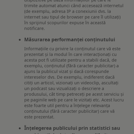
trimite automat atunci când accesează internetul
(de exemplu, adresa IP a conexiunii dvs. la
internet sau tipul de browser pe care îl utilizați)
în sprijinul scopurilor expuse în această
notificare.
Măsurarea performanței conținutului
Informațiile cu privire la conținutul care vă este
prezentat și la modul în care interacționați cu
acesta pot fi utilizate pentru a stabili dacă, de
exemplu, conținutul (fără caracter publicitar) a
ajuns la publicul vizat și dacă corespunde
intereselor dvs. De exemplu, indiferent dacă
citiți un articol, vizionați un videoclip, ascultați
un podcast sau vizualizați o descriere a
produsului, cât timp petreceți pe acest serviciu și
pe paginile web pe care le vizitați etc. Acest lucru
este foarte util pentru a înțelege relevanța
conținutului (fără caracter publicitar) care vă
este prezentat.
Înțelegerea publicului prin statistici sau