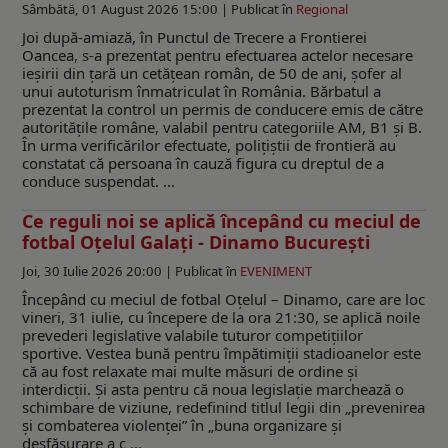
Sâmbătă, 01 August 2026 15:00 |
Publicat în
Regional
Joi după-amiază, în Punctul de Trecere a Frontierei
Oancea, s-a prezentat pentru efectuarea actelor necesare
ieșirii din ţară un cetățean român, de 50 de ani, șofer al
unui autoturism înmatriculat în România. Bărbatul a
prezentat la control un permis de conducere emis de către
autoritățile române, valabil pentru categoriile AM, B1 și B.
În urma verificărilor efectuate, polițiștii de frontieră au
constatat că persoana în cauză figura cu dreptul de a
conduce suspendat. ...
Ce reguli noi se aplică începând cu meciul de
fotbal Oțelul Galaţi - Dinamo București
Joi, 30 Iulie 2026 20:00 |
Publicat în
EVENIMENT
Începând cu meciul de fotbal Oțelul – Dinamo, care are loc
vineri, 31 iulie, cu începere de la ora 21:30, se aplică noile
prevederi legislative valabile tuturor competițiilor
sportive. Vestea bună pentru împătimiţii stadioanelor este
că au fost relaxate mai multe măsuri de ordine și
interdicții. Şi asta pentru că noua legislație marchează o
schimbare de viziune, redefinind titlul legii din „prevenirea
și combaterea violenței” în „buna organizare și
desfășurare a c ...