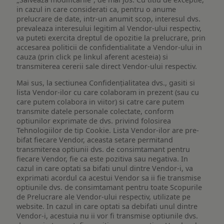
in cazul in care considerati ca, pentru o anume
prelucrare de date, intr-un anumit scop, interesul dvs.
prevaleaza interesului legitim al Vendor-ului respectiv,
va puteti exercita dreptul de opozitie la prelucrare, prin
accesarea politicii de confidentialitate a Vendor-ului in
cauza (prin click pe linkul aferent acesteia) si
transmiterea cererii sale direct Vendor-ului respectiv.
Mai sus, la sectiunea Confidențialitatea dvs., gasiti si
lista Vendor-ilor cu care colaboram in prezent (sau cu
care putem colabora in viitor) si catre care putem
transmite datele personale colectate, conform
optiunilor exprimate de dvs. privind folosirea
Tehnologiilor de tip Cookie. Lista Vendor-ilor are pre-
bifat fiecare Vendor, aceasta setare permitand
transmiterea optiunii dvs. de consimtamant pentru
fiecare Vendor, fie ca este pozitiva sau negativa. In
cazul in care optati sa bifati unul dintre Vendor-i, va
exprimati acordul ca acestui Vendor sa ii fie transmise
optiunile dvs. de consimtamant pentru toate Scopurile
de Prelucrare ale Vendor-ului respectiv, utilizate pe
website. In cazul in care optati sa debifati unul dintre
Vendor-i, acestuia nu ii vor fi transmise optiunile dvs.