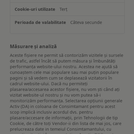
Terț
Câteva secunde
Măsurare și analiză
Aceste fișiere ne permit să contorizăm vizitele și sursele
de trafic, astfel încât să putem măsura și îmbunătăți
performanța website-ului nostru. Acestea ne ajută să
cunoaștem cele mai populare sau mai puțin populare
pagini și să vedem cum se deplasează vizitatorii în
cadrul website-ului. Dacă nu permiteți
plasarea/accesarea acestor fișiere, nu vom ști când ați
vizitat website-ul nostru și nu vom putea să-i
monitorizăm performanța. Selectarea opțiunii generale
Activ (DA) in coloana de Consimtamant pentru acest
scop implică inclusiv acordul dvs. pentru
plasare/accesare de informații, prin Tehnologii de tip
Cookie, de către toți Vendor-ii din lista de mai jos, care
prelucreaza date in temeiul Consimtamantului, cu