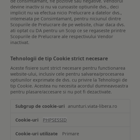
de consimtamant, fie pozitive sau negative. Vendorul
devine inactiv si nu va cunoaste optiunile dvs., deci
implicit nu va efectua nicio Prelucrare a datelor dvs.,
intemeiata pe Consimtamant, pentru niciunul dintre
Scopurile de Prelucrare de pe website, chiar daca dvs.
ati optat cu DA pentru un Scop ce se regaseste printre
Scopurile de Prelucrare ale respectivului Vendor
inactivat.
Tehnologii de tip Cookie strict necesare
Aceste fisiere sunt strict necesare pentru functionarea
website-ului, inclusiv cele pentru salvarea/procesarea
optiunilor exprimate de dvs. cu privire la Tehnologii de
tip Cookie. Acestea nu necesita acordul dumneavoastra
pentru plasare/accesare si nu pot fi dezactivate.
Tehnologii
anunturi.viata-libera.ro
de
tip
PHPSESSID
Cookie
strict
Primare
necesare