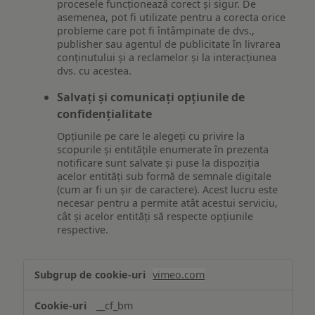
procesele funcționează corect și sigur. De
asemenea, pot fi utilizate pentru a corecta orice
probleme care pot fi întâmpinate de dvs.,
publisher sau agentul de publicitate în livrarea
conținutului și a reclamelor și la interacțiunea
dvs. cu acestea.
Salvați și comunicați opțiunile de
confidențialitate
Opțiunile pe care le alegeți cu privire la
scopurile și entitățile enumerate în prezenta
notificare sunt salvate și puse la dispoziția
acelor entități sub formă de semnale digitale
(cum ar fi un șir de caractere). Acest lucru este
necesar pentru a permite atât acestui serviciu,
cât și acelor entități să respecte opțiunile
respective.
Asigurarea
vimeo.com
funcționalităților
website-
__cf_bm
ului