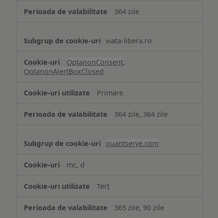
364 zile
viata-libera.ro
OptanonConsent
,
OptanonAlertBoxClosed
Primare
364 zile, 364 zile
quantserve.com
mc, d
Terț
365 zile, 90 zile