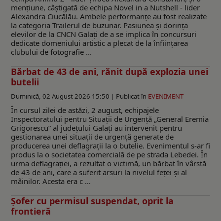
mențiune, câștigată de echipa Novel in a Nutshell - lider
Alexandra Ciucălău. Ambele performanţe au fost realizate
la categoria Trailerul de buzunar. Pasiunea și dorința
elevilor de la CNCN Galați de a se implica în concursuri
dedicate domeniului artistic a plecat de la înființarea
clubului de fotografie ...
Bărbat de 43 de ani, rănit după explozia unei
butelii
Duminică, 02 August 2026 15:50 |
Publicat în
EVENIMENT
În cursul zilei de astăzi, 2 august, echipajele
Inspectoratului pentru Situații de Urgență „General Eremia
Grigorescu” al județului Galați au intervenit pentru
gestionarea unei situații de urgență generate de
producerea unei deflagrații la o butelie. Evenimentul s-ar fi
produs la o societatea comercială de pe strada Lebedei. În
urma deflagrației, a rezultat o victimă, un bărbat în vârstă
de 43 de ani, care a suferit arsuri la nivelul feței și al
mâinilor. Acesta era c ...
Șofer cu permisul suspendat, oprit la
frontieră