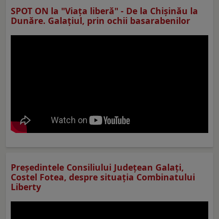
SPOT ON la "Viaţa liberă" - De la Chișinău la
Dunăre. Galațiul, prin ochii basarabenilor
Preşedintele Consiliului Judeţean Galaţi,
Costel Fotea, despre situaţia Combinatului
Liberty