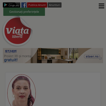
≡
Publica Anunt
Anunturi
Gestionați preferințele