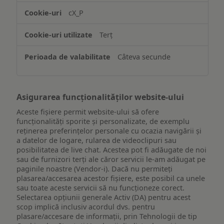
accesarea
cX_P
informațiilor
de
Terț
pe
un
Câteva secunde
dispozitiv
Asigurarea funcționalităților website-ului
Aceste fișiere permit website-ului să ofere
funcționalități sporite și personalizate, de exemplu
reţinerea preferinţelor personale cu ocazia navigării și
a datelor de logare, rularea de videoclipuri sau
posibilitatea de live chat. Acestea pot fi adăugate de noi
sau de furnizori terți ale căror servicii le-am adăugat pe
paginile noastre (Vendor-i). Dacă nu permiteți
plasarea/accesarea acestor fișiere, este posibil ca unele
sau toate aceste servicii să nu funcționeze corect.
Selectarea opțiunii generale Activ (DA) pentru acest
scop implică inclusiv acordul dvs. pentru
plasare/accesare de informații, prin Tehnologii de tip