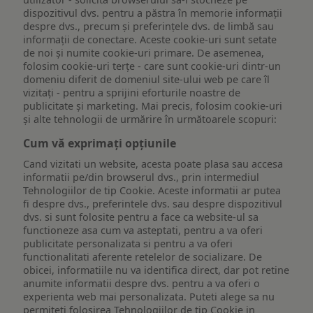
dispozitivul dvs. pentru a păstra în memorie informații
despre dvs., precum și preferințele dvs. de limbă sau
informații de conectare. Aceste cookie-uri sunt setate
de noi și numite cookie-uri primare. De asemenea,
folosim cookie-uri terțe - care sunt cookie-uri dintr-un
domeniu diferit de domeniul site-ului web pe care îl
vizitați - pentru a sprijini eforturile noastre de
publicitate și marketing. Mai precis, folosim cookie-uri
și alte tehnologii de urmărire în următoarele scopuri:
Cum vă exprimați opțiunile
Cand vizitati un website, acesta poate plasa sau accesa
informatii pe/din browserul dvs., prin intermediul
Tehnologiilor de tip Cookie. Aceste informatii ar putea
fi despre dvs., preferintele dvs. sau despre dispozitivul
dvs. si sunt folosite pentru a face ca website-ul sa
functioneze asa cum va asteptati, pentru a va oferi
publicitate personalizata si pentru a va oferi
functionalitati aferente retelelor de socializare. De
obicei, informatiile nu va identifica direct, dar pot retine
anumite informatii despre dvs. pentru a va oferi o
experienta web mai personalizata. Puteti alege sa nu
permiteti folosirea Tehnologiilor de tip Cookie in