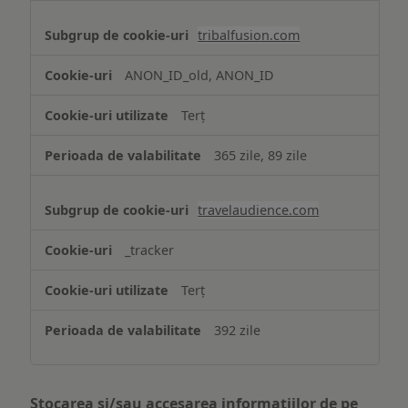
tribalfusion.com
ANON_ID_old, ANON_ID
Terț
365 zile, 89 zile
travelaudience.com
_tracker
Terț
392 zile
Stocarea și/sau accesarea informațiilor de pe