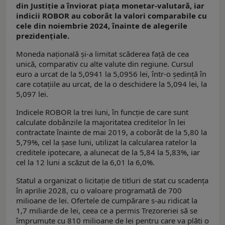
din Justiție a înviorat piața monetar-valutară, iar
indicii ROBOR au coborât la valori comparabile cu
cele din noiembrie 2024, înainte de alegerile
prezidențiale.
Moneda națională și-a limitat scăderea față de cea
unică, comparativ cu alte valute din regiune. Cursul
euro a urcat de la 5,0941 la 5,0956 lei, într-o ședință în
care cotațiile au urcat, de la o deschidere la 5,094 lei, la
5,097 lei.
Indicele ROBOR la trei luni, în funcţie de care sunt
calculate dobânzile la majoritatea creditelor în lei
contractate înainte de mai 2019, a coborât de la 5,80 la
5,79%, cel la șase luni, utilizat la calcularea ratelor la
creditele ipotecare, a alunecat de la 5,84 la 5,83%, iar
cel la 12 luni a scăzut de la 6,01 la 6,0%.
Statul a organizat o licitație de titluri de stat cu scadența
în aprilie 2028, cu o valoare programată de 700
milioane de lei. Ofertele de cumpărare s-au ridicat la
1,7 miliarde de lei, ceea ce a permis Trezoreriei să se
împrumute cu 810 milioane de lei pentru care va plăti o