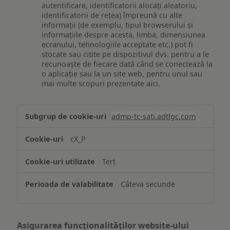
autentificare, identificatorii alocați aleatoriu,
identificatorii de rețea) împreună cu alte
informații (de exemplu, tipul browserului și
informațiile despre acesta, limba, dimensiunea
ecranului, tehnologiile acceptate etc.) pot fi
stocate sau citite pe dispozitivul dvs. pentru a le
recunoaște de fiecare dată când se conectează la
o aplicație sau la un site web, pentru unul sau
mai multe scopuri prezentate aici.
Stocarea
admp-tc-sati.adtlgc.com
și/sau
accesarea
cX_P
informațiilor
de
Terț
pe
un
Câteva secunde
dispozitiv
Asigurarea funcționalităților website-ului