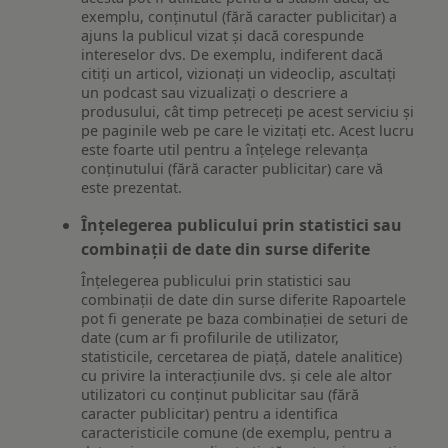
exemplu, conținutul (fără caracter publicitar) a
ajuns la publicul vizat și dacă corespunde
intereselor dvs. De exemplu, indiferent dacă
citiți un articol, vizionați un videoclip, ascultați
un podcast sau vizualizați o descriere a
produsului, cât timp petreceți pe acest serviciu și
pe paginile web pe care le vizitați etc. Acest lucru
este foarte util pentru a înțelege relevanța
conținutului (fără caracter publicitar) care vă
este prezentat.
Înțelegerea publicului prin statistici sau
combinații de date din surse diferite
Înțelegerea publicului prin statistici sau
combinații de date din surse diferite Rapoartele
pot fi generate pe baza combinației de seturi de
date (cum ar fi profilurile de utilizator,
statisticile, cercetarea de piață, datele analitice)
cu privire la interacțiunile dvs. și cele ale altor
utilizatori cu conținut publicitar sau (fără
caracter publicitar) pentru a identifica
caracteristicile comune (de exemplu, pentru a