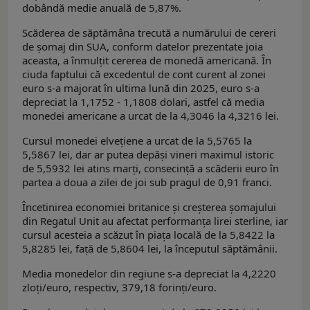
dobândă medie anuală de 5,87%.
Scăderea de săptămâna trecută a numărului de cereri
de șomaj din SUA, conform datelor prezentate joia
aceasta, a înmulțit cererea de monedă americană. În
ciuda faptului că excedentul de cont curent al zonei
euro s-a majorat în ultima lună din 2025, euro s-a
depreciat la 1,1752 - 1,1808 dolari, astfel că media
monedei americane a urcat de la 4,3046 la 4,3216 lei.
Cursul monedei elvețiene a urcat de la 5,5765 la
5,5867 lei, dar ar putea depăși vineri maximul istoric
de 5,5932 lei atins marți, consecință a scăderii euro în
partea a doua a zilei de joi sub pragul de 0,91 franci.
Încetinirea economiei britanice și creșterea șomajului
din Regatul Unit au afectat performanța lirei sterline, iar
cursul acesteia a scăzut în piața locală de la 5,8422 la
5,8285 lei, față de 5,8604 lei, la începutul săptămânii.
Media monedelor din regiune s-a depreciat la 4,2220
zloți/euro, respectiv, 379,18 forinți/euro.