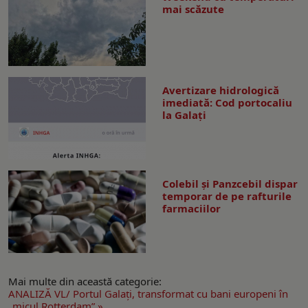
mai scăzute
Avertizare hidrologică
imediată: Cod portocaliu
la Galaţi
Colebil și Panzcebil dispar
temporar de pe rafturile
farmaciilor
Mai multe din această categorie:
ANALIZĂ VL/ Portul Galaţi, transformat cu bani europeni în
„micul Rotterdam” »