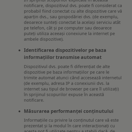
notificare, dispozitivul dvs. poate fi considerat ca
probabil fiind conectat cu alte dispozitive care vă
aparțin dvs., sau gospodăriei dvs. (de exemplu,
deoarece sunteți conectat la același serviciu atât
pe telefon, cât și pe computer sau deoarece
puteți utiliza aceeași conexiune la internet pe
ambele dispozitive).
Identificarea dispozitivelor pe baza
informațiilor transmise automat
Dispozitivul dvs. poate fi diferențiat de alte
dispozitive pe baza informațiilor pe care le
trimite automat atunci când accesează internetul
(de exemplu, adresa IP a conexiunii dvs. la
internet sau tipul de browser pe care îl utilizați)
în sprijinul scopurilor expuse în această
notificare.
Măsurarea performanței conținutului
Informațiile cu privire la conținutul care vă este
prezentat și la modul în care interacționați cu
acesta pot fi utilizate pentru a stabili dacă, de