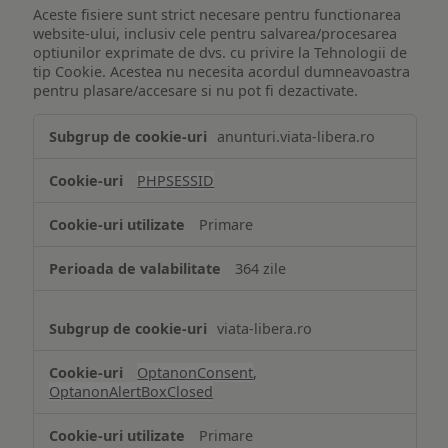
Aceste fisiere sunt strict necesare pentru functionarea
website-ului, inclusiv cele pentru salvarea/procesarea
optiunilor exprimate de dvs. cu privire la Tehnologii de
tip Cookie. Acestea nu necesita acordul dumneavoastra
pentru plasare/accesare si nu pot fi dezactivate.
Tehnologii
anunturi.viata-libera.ro
de
tip
PHPSESSID
Cookie
strict
Primare
necesare
364 zile
viata-libera.ro
OptanonConsent
,
OptanonAlertBoxClosed
Primare