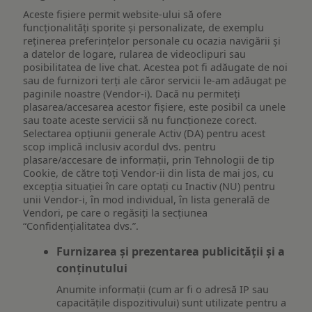
Aceste fișiere permit website-ului să ofere
funcționalități sporite și personalizate, de exemplu
reţinerea preferinţelor personale cu ocazia navigării și
a datelor de logare, rularea de videoclipuri sau
posibilitatea de live chat. Acestea pot fi adăugate de noi
sau de furnizori terți ale căror servicii le-am adăugat pe
paginile noastre (Vendor-i). Dacă nu permiteți
plasarea/accesarea acestor fișiere, este posibil ca unele
sau toate aceste servicii să nu funcționeze corect.
Selectarea opțiunii generale Activ (DA) pentru acest
scop implică inclusiv acordul dvs. pentru
plasare/accesare de informații, prin Tehnologii de tip
Cookie, de către toți Vendor-ii din lista de mai jos, cu
excepția situației în care optați cu Inactiv (NU) pentru
unii Vendor-i, în mod individual, în lista generală de
Vendori, pe care o regăsiți la secțiunea
“Confidențialitatea dvs.”.
Furnizarea și prezentarea publicității și a
conținutului
Anumite informații (cum ar fi o adresă IP sau
capacitățile dispozitivului) sunt utilizate pentru a