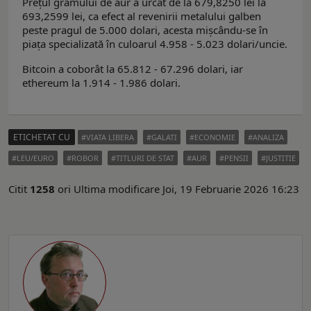
Prețul gramului de aur a urcat de la 679,8250 lei la
693,2599 lei, ca efect al revenirii metalului galben
peste pragul de 5.000 dolari, acesta mișcându-se în
piața specializată în culoarul 4.958 - 5.023 dolari/uncie.
Bitcoin a coborât la 65.812 - 67.296 dolari, iar
ethereum la 1.914 - 1.986 dolari.
ETICHETAT CU
VIATA LIBERA
GALATI
ECONOMIE
ANALIZA
LEU/EURO
ROBOR
TITLURI DE STAT
AUR
PENSII
JUSTITIE
Citit
1258
ori
Ultima modificare Joi, 19 Februarie 2026 16:23