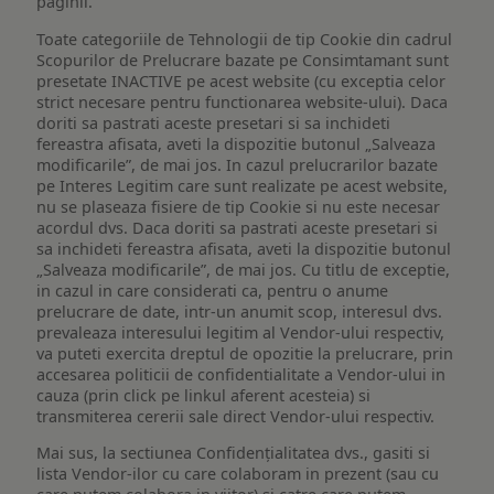
paginii.
Toate categoriile de Tehnologii de tip Cookie din cadrul
Scopurilor de Prelucrare bazate pe Consimtamant sunt
presetate INACTIVE pe acest website (cu exceptia celor
strict necesare pentru functionarea website-ului). Daca
doriti sa pastrati aceste presetari si sa inchideti
fereastra afisata, aveti la dispozitie butonul „Salveaza
modificarile”, de mai jos. In cazul prelucrarilor bazate
pe Interes Legitim care sunt realizate pe acest website,
nu se plaseaza fisiere de tip Cookie si nu este necesar
acordul dvs. Daca doriti sa pastrati aceste presetari si
sa inchideti fereastra afisata, aveti la dispozitie butonul
„Salveaza modificarile”, de mai jos. Cu titlu de exceptie,
in cazul in care considerati ca, pentru o anume
prelucrare de date, intr-un anumit scop, interesul dvs.
prevaleaza interesului legitim al Vendor-ului respectiv,
va puteti exercita dreptul de opozitie la prelucrare, prin
accesarea politicii de confidentialitate a Vendor-ului in
cauza (prin click pe linkul aferent acesteia) si
transmiterea cererii sale direct Vendor-ului respectiv.
Mai sus, la sectiunea Confidențialitatea dvs., gasiti si
lista Vendor-ilor cu care colaboram in prezent (sau cu