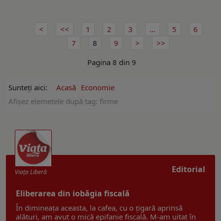
1
2
3
...
5
6
7
8
9
Pagina 8 din 9
Sunteți aici:
Acasă
Economie
Afişez elemetele după tag: firme
Editorial
Viaţa Liberă
Eliberarea din iobăgia fiscală
În dimineața aceasta, la cafea, cu o țigară aprinsă
alături, am avut o mică epifanie fiscală. M-am uitat în