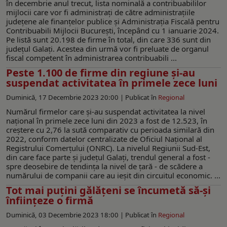
în decembrie anul trecut, lista nominală a contribuabililor
mijlocii care vor fi administrați de către administrațiile
județene ale finanțelor publice și Administrația Fiscală pentru
Contribuabili Mijlocii București, începând cu 1 ianuarie 2024.
Pe listă sunt 20.198 de firme în total, din care 336 sunt din
județul Galați. Acestea din urmă vor fi preluate de organul
fiscal competent în administrarea contribuabili ...
Peste 1.100 de firme din regiune și-au
suspendat activitatea în primele zece luni
Duminică, 17 Decembrie 2023 20:00 |
Publicat în
Regional
Numărul firmelor care şi-au suspendat activitatea la nivel
național în primele zece luni din 2023 a fost de 12.523, în
creştere cu 2,76 la sută comparativ cu perioada similară din
2022, conform datelor centralizate de Oficiul Naţional al
Registrului Comerţului (ONRC). La nivelul Regiunii Sud-Est,
din care face parte și județul Galați, trendul general a fost -
spre deosebire de tendința la nivel de țară - de scădere a
numărului de companii care au ieșit din circuitul economic. ...
Tot mai puțini gălățeni se încumetă să-și
înființeze o firmă
Duminică, 03 Decembrie 2023 18:00 |
Publicat în
Regional