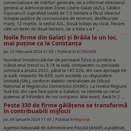
comercializare de mărfuri generale, ne-a informat directorul
general al Administrației Zonei Libere Galați (AZL), Cătălin
Cojocaru.O suprafață totală de 7,5 hectare a făcut obiectul
licitației publice de concesionare de terenuri, desfăşurate
marți, 12 martie, la sediul AZL. Două licitații au vizat, fiecare,
câte un teren de două hectare, iar a treia s-a f ...
Noile firme din Galați și Brăila la un loc,
mai puține ca la Constanța
Joi, 22 Februarie 2024 21:00 |
Publicat în
ECONOMIE
Numărul înmatriculărilor de persoane fizice şi juridice a
scăzut anul trecut cu 3,78 la sută, comparativ cu perioada
similară a anului 2022, până la 147.026, din care aproape 66
la sută, respectiv 96.839, sunt societăţi cu răspundere
limitată (SRL), conform datelor centralizate de Oficiul
Naţional al Registrului Comerţului (ONRC). La nivelul Regiunii
Sud-Est, din care face parte și Galațiul, se resimte un recul
puternic al înființării de noi companii. Mai exact, dacă în 2 ...
Peste 330 de firme gălățene se transformă
în contribuabili mijlocii
Joi, 04 Ianuarie 2024 11:45 |
Publicat în
Regional
Agenția Națională de Administrare Fiscală (ANAF) a publicat,