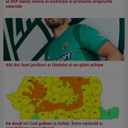
al DSP Galați revine în instituție și primește drepturile
salariale
Alți doi foști jucători ai Oțelului și-au găsit echipe
De două ori Cod galben la Galaţi. Între caniculă şi