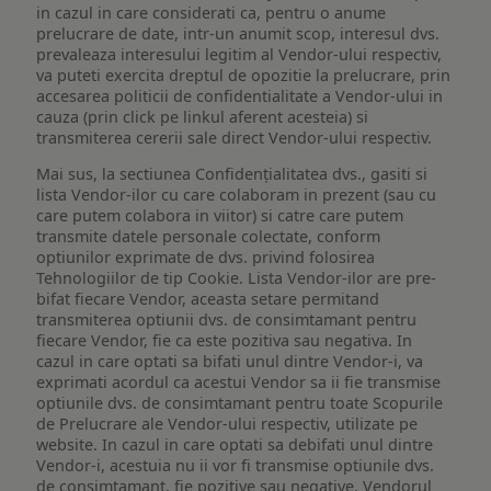
in cazul in care considerati ca, pentru o anume
prelucrare de date, intr-un anumit scop, interesul dvs.
prevaleaza interesului legitim al Vendor-ului respectiv,
va puteti exercita dreptul de opozitie la prelucrare, prin
accesarea politicii de confidentialitate a Vendor-ului in
cauza (prin click pe linkul aferent acesteia) si
transmiterea cererii sale direct Vendor-ului respectiv.
Mai sus, la sectiunea Confidențialitatea dvs., gasiti si
lista Vendor-ilor cu care colaboram in prezent (sau cu
care putem colabora in viitor) si catre care putem
transmite datele personale colectate, conform
optiunilor exprimate de dvs. privind folosirea
Tehnologiilor de tip Cookie. Lista Vendor-ilor are pre-
bifat fiecare Vendor, aceasta setare permitand
transmiterea optiunii dvs. de consimtamant pentru
fiecare Vendor, fie ca este pozitiva sau negativa. In
cazul in care optati sa bifati unul dintre Vendor-i, va
exprimati acordul ca acestui Vendor sa ii fie transmise
optiunile dvs. de consimtamant pentru toate Scopurile
de Prelucrare ale Vendor-ului respectiv, utilizate pe
website. In cazul in care optati sa debifati unul dintre
Vendor-i, acestuia nu ii vor fi transmise optiunile dvs.
de consimtamant, fie pozitive sau negative. Vendorul