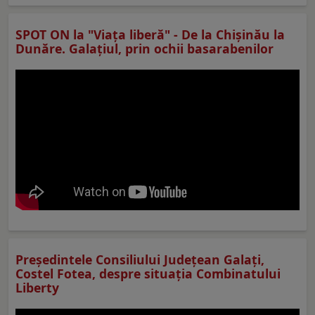
SPOT ON la "Viaţa liberă" - De la Chișinău la
Dunăre. Galațiul, prin ochii basarabenilor
Preşedintele Consiliului Judeţean Galaţi,
Costel Fotea, despre situaţia Combinatului
Liberty