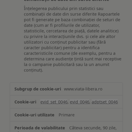
Înțelegerea publicului prin statistici sau
combinații de date din surse diferite Rapoartele
pot fi generate pe baza combinației de seturi de
date (cum ar fi profilurile de utilizator,
statisticile, cercetarea de piață, datele analitice)
cu privire la interacțiunile dvs. și cele ale altor
utilizatori cu conținut publicitar sau (fără
caracter publicitar) pentru a identifica
caracteristicile comune (de exemplu, pentru a
determina care audiențe țintă sunt mai receptive
la o campanie publicitară sau la un anumit
conținut).
Măsurare
www.viata-libera.ro
și
analiză
evid_set_0046
,
evid_0046
,
adptset_0046
Primare
Câteva secunde, 90 zile,