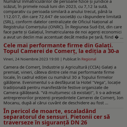
Numărul înmatriculărilor de persoane fizice şi juridice a
scăzut, în primele nouă luni din 2023, cu 7,12 la sută,
comparativ cu perioada similară a anului trecut, până la
112.017, din care 72.647 de societăţi cu răspundere limitată
(SRL), conform datelor centralizate de Oficiul Naţional al
Registrului Comerţului (ONRC). În Regiunea Sud-Est, din care
face parte și Galațiul, înmatricularea de noi agenți economici
a avut un declin mai accentuat decât media pe țară, fiind � ...
Cele mai performante firme din Galați.
Topul Camerei de Comerț, la ediția a 30-a
Vineri, 24 Noiembrie 2023 19:00 |
Publicat în
Regional
Camera de Comerț, Industrie și Agricultură (CCIA) Galați a
premiat, vineri, câteva dintre cele mai performante firme
locale, în cadrul ediției cu numărul 30 a Topului firmelor
gălățene. Evenimentul s-a desfășurat la Hotel "Vega", locație
tradițională pentru manifestările festive organizate de
Camera gălățeană. "Vă mulțumesc că existați!", li s-a adresat
antreprenorilor prezenți președintele Camerei de Comerț, Ion
Mocanu, după al cărui cuvânt de deschidere au fost ...
În pericol de moarte, escaladând
separatorul de sensuri. Pietonii cer să
traverseze în siguranță DN 26