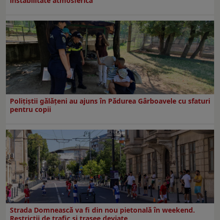
instabilitate atmosferică
Polițiștii gălățeni au ajuns în Pădurea Gârboavele cu sfaturi
pentru copii
Strada Domnească va fi din nou pietonală în weekend.
Restricţii de trafic şi trasee deviate