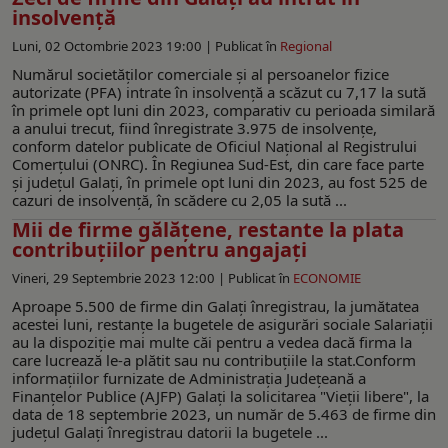
insolvență
Luni, 02 Octombrie 2023 19:00 |
Publicat în
Regional
Numărul societăţilor comerciale şi al persoanelor fizice
autorizate (PFA) intrate în insolvenţă a scăzut cu 7,17 la sută
în primele opt luni din 2023, comparativ cu perioada similară
a anului trecut, fiind înregistrate 3.975 de insolvenţe,
conform datelor publicate de Oficiul Naţional al Registrului
Comerţului (ONRC). În Regiunea Sud-Est, din care face parte
și județul Galați, în primele opt luni din 2023, au fost 525 de
cazuri de insolvență, în scădere cu 2,05 la sută ...
Mii de firme gălățene, restante la plata
contribuțiilor pentru angajați
Vineri, 29 Septembrie 2023 12:00 |
Publicat în
ECONOMIE
Aproape 5.500 de firme din Galați înregistrau, la jumătatea
acestei luni, restanțe la bugetele de asigurări sociale Salariații
au la dispoziție mai multe căi pentru a vedea dacă firma la
care lucrează le-a plătit sau nu contribuțiile la stat.Conform
informațiilor furnizate de Administrația Județeană a
Finanțelor Publice (AJFP) Galați la solicitarea "Vieții libere", la
data de 18 septembrie 2023, un număr de 5.463 de firme din
județul Galați înregistrau datorii la bugetele ...