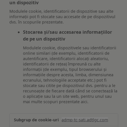
un dispozitiv
Modulele cookie, identificatorii de dispozitive sau alte
informații pot fi stocate sau accesate de pe dispozitivul
dvs. în scopurile prezentate.
Stocarea și/sau accesarea informațiilor
de pe un dispozitiv
Modulele cookie, dispozitivele sau identificatorii
online similari (de exemplu, identificatorii de
autentificare, identificatorii alocați aleatoriu,
identificatorii de rețea) împreună cu alte
informații (de exemplu, tipul browserului și
informațiile despre acesta, limba, dimensiunea
ecranului, tehnologiile acceptate etc.) pot fi
stocate sau citite pe dispozitivul dvs. pentru a le
recunoaște de fiecare dată când se conectează la
o aplicație sau la un site web, pentru unul sau
mai multe scopuri prezentate aici.
Stocarea
admp-tc-sati.adtlgc.com
și/sau