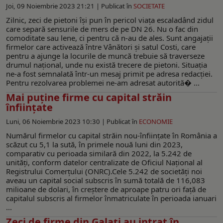
Joi, 09 Noiembrie 2023 21:21 |
Publicat în
SOCIETATE
Zilnic, zeci de pietoni își pun în pericol viața escaladând zidul
care separă sensurile de mers de pe DN 26. Nu o fac din
comoditate sau lene, ci pentru că n-au de ales. Sunt angajații
firmelor care activează între Vânători şi satul Costi, care
pentru a ajunge la locurile de muncă trebuie să traverseze
drumul național, unde nu există trecere de pietoni. Situaţia
ne-a fost semnalată într-un mesaj primit pe adresa redacției.
Pentru rezolvarea problemei ne-am adresat autorită� ...
Mai puține firme cu capital străin
înființate
Luni, 06 Noiembrie 2023 10:30 |
Publicat în
ECONOMIE
Numărul firmelor cu capital străin nou-înfiinţate în România a
scăzut cu 5,1 la sută, în primele nouă luni din 2023,
comparativ cu perioada similară din 2022, la 5.242 de
unităţi, conform datelor centralizate de Oficiul Naţional al
Registrului Comerţului (ONRC).Cele 5.242 de societăţi noi
aveau un capital social subscris în sumă totală de 116,083
milioane de dolari, în creştere de aproape patru ori faţă de
capitalul subscris al firmelor înmatriculate în perioada ianuari
...
Zeci de firme din Galați au intrat în