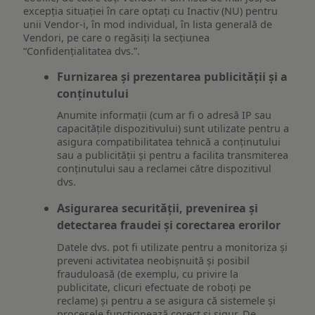
excepția situației în care optați cu Inactiv (NU) pentru
unii Vendor-i, în mod individual, în lista generală de
Vendori, pe care o regăsiți la secțiunea
“Confidențialitatea dvs.”.
Furnizarea și prezentarea publicității și a
conținutului
Anumite informații (cum ar fi o adresă IP sau
capacitățile dispozitivului) sunt utilizate pentru a
asigura compatibilitatea tehnică a conținutului
sau a publicității și pentru a facilita transmiterea
conținutului sau a reclamei către dispozitivul
dvs.
Asigurarea securității, prevenirea și
detectarea fraudei și corectarea erorilor
Datele dvs. pot fi utilizate pentru a monitoriza și
preveni activitatea neobișnuită și posibil
frauduloasă (de exemplu, cu privire la
publicitate, clicuri efectuate de roboți pe
reclame) și pentru a se asigura că sistemele și
procesele funcționează corect și sigur. De