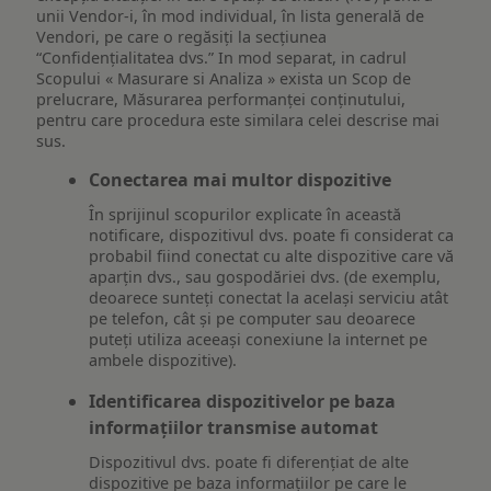
unii Vendor-i, în mod individual, în lista generală de
Vendori, pe care o regăsiți la secțiunea
“Confidențialitatea dvs.” In mod separat, in cadrul
Scopului « Masurare si Analiza » exista un Scop de
prelucrare, Măsurarea performanței conținutului,
pentru care procedura este similara celei descrise mai
sus.
Conectarea mai multor dispozitive
În sprijinul scopurilor explicate în această
notificare, dispozitivul dvs. poate fi considerat ca
probabil fiind conectat cu alte dispozitive care vă
aparțin dvs., sau gospodăriei dvs. (de exemplu,
deoarece sunteți conectat la același serviciu atât
pe telefon, cât și pe computer sau deoarece
puteți utiliza aceeași conexiune la internet pe
ambele dispozitive).
Identificarea dispozitivelor pe baza
informațiilor transmise automat
Dispozitivul dvs. poate fi diferențiat de alte
dispozitive pe baza informațiilor pe care le