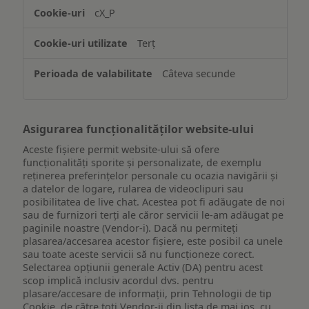
accesarea
cX_P
informațiilor
de
Terț
pe
un
Câteva secunde
dispozitiv
Asigurarea funcționalităților website-ului
Aceste fișiere permit website-ului să ofere
funcționalități sporite și personalizate, de exemplu
reţinerea preferinţelor personale cu ocazia navigării și
a datelor de logare, rularea de videoclipuri sau
posibilitatea de live chat. Acestea pot fi adăugate de noi
sau de furnizori terți ale căror servicii le-am adăugat pe
paginile noastre (Vendor-i). Dacă nu permiteți
plasarea/accesarea acestor fișiere, este posibil ca unele
sau toate aceste servicii să nu funcționeze corect.
Selectarea opțiunii generale Activ (DA) pentru acest
scop implică inclusiv acordul dvs. pentru
plasare/accesare de informații, prin Tehnologii de tip
Cookie, de către toți Vendor-ii din lista de mai jos, cu