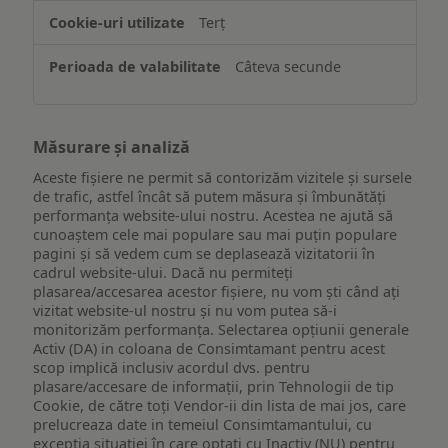
Terț
Câteva secunde
Măsurare și analiză
Aceste fișiere ne permit să contorizăm vizitele și sursele
de trafic, astfel încât să putem măsura și îmbunătăți
performanța website-ului nostru. Acestea ne ajută să
cunoaștem cele mai populare sau mai puțin populare
pagini și să vedem cum se deplasează vizitatorii în
cadrul website-ului. Dacă nu permiteți
plasarea/accesarea acestor fișiere, nu vom ști când ați
vizitat website-ul nostru și nu vom putea să-i
monitorizăm performanța. Selectarea opțiunii generale
Activ (DA) in coloana de Consimtamant pentru acest
scop implică inclusiv acordul dvs. pentru
plasare/accesare de informații, prin Tehnologii de tip
Cookie, de către toți Vendor-ii din lista de mai jos, care
prelucreaza date in temeiul Consimtamantului, cu
excepția situației în care optați cu Inactiv (NU) pentru