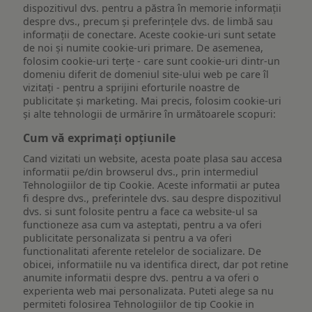
dispozitivul dvs. pentru a păstra în memorie informații
despre dvs., precum și preferințele dvs. de limbă sau
informații de conectare. Aceste cookie-uri sunt setate
de noi și numite cookie-uri primare. De asemenea,
folosim cookie-uri terțe - care sunt cookie-uri dintr-un
domeniu diferit de domeniul site-ului web pe care îl
vizitați - pentru a sprijini eforturile noastre de
publicitate și marketing. Mai precis, folosim cookie-uri
și alte tehnologii de urmărire în următoarele scopuri:
Cum vă exprimați opțiunile
Cand vizitati un website, acesta poate plasa sau accesa
informatii pe/din browserul dvs., prin intermediul
Tehnologiilor de tip Cookie. Aceste informatii ar putea
fi despre dvs., preferintele dvs. sau despre dispozitivul
dvs. si sunt folosite pentru a face ca website-ul sa
functioneze asa cum va asteptati, pentru a va oferi
publicitate personalizata si pentru a va oferi
functionalitati aferente retelelor de socializare. De
obicei, informatiile nu va identifica direct, dar pot retine
anumite informatii despre dvs. pentru a va oferi o
experienta web mai personalizata. Puteti alege sa nu
permiteti folosirea Tehnologiilor de tip Cookie in