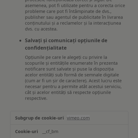
asemenea, pot fi utilizate pentru a corecta orice
probleme care pot fi întâmpinate de dvs.,
publisher sau agentul de publicitate în livrarea
conținutului și a reclamelor și la interacțiunea
dvs. cu acestea.
Salvați și comunicați opțiunile de
confidențialitate
Opțiunile pe care le alegeți cu privire la
scopurile și entitățile enumerate în prezenta
notificare sunt salvate și puse la dispoziția
acelor entități sub formă de semnale digitale
(cum ar fi un șir de caractere). Acest lucru este
necesar pentru a permite atât acestui serviciu,
cât și acelor entități să respecte opțiunile
respective.
Asigurarea
vimeo.com
funcționalităților
website-
__cf_bm
ului