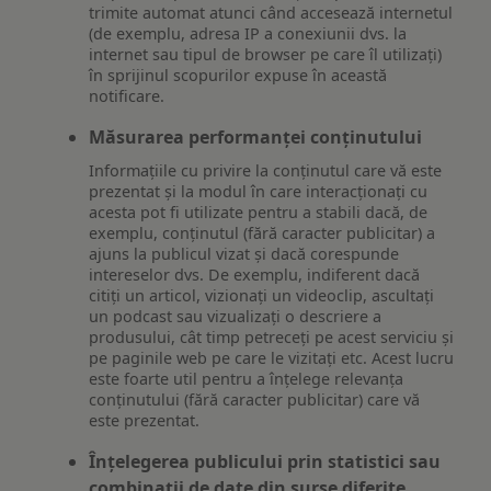
trimite automat atunci când accesează internetul
(de exemplu, adresa IP a conexiunii dvs. la
internet sau tipul de browser pe care îl utilizați)
în sprijinul scopurilor expuse în această
notificare.
Măsurarea performanței conținutului
Informațiile cu privire la conținutul care vă este
prezentat și la modul în care interacționați cu
acesta pot fi utilizate pentru a stabili dacă, de
exemplu, conținutul (fără caracter publicitar) a
ajuns la publicul vizat și dacă corespunde
intereselor dvs. De exemplu, indiferent dacă
citiți un articol, vizionați un videoclip, ascultați
un podcast sau vizualizați o descriere a
produsului, cât timp petreceți pe acest serviciu și
pe paginile web pe care le vizitați etc. Acest lucru
este foarte util pentru a înțelege relevanța
conținutului (fără caracter publicitar) care vă
este prezentat.
Înțelegerea publicului prin statistici sau
combinații de date din surse diferite