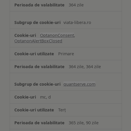
364 zile
viata-libera.ro
OptanonConsent
,
OptanonAlertBoxClosed
Primare
364 zile, 364 zile
quantserve.com
mc, d
Terț
365 zile, 90 zile