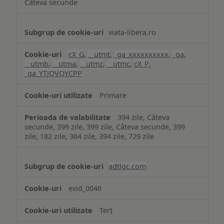
Câteva secunde
viata-libera.ro
cX_G
,
__utmt
,
_ga_xxxxxxxxxx
,
_ga
,
__utmb
,
__utma
,
__utmz
,
__utmc
,
cX_P
,
_ga_YTJQVQYCPP
Primare
394 zile, Câteva
secunde, 399 zile, 399 zile, Câteva secunde, 399
zile, 182 zile, 364 zile, 394 zile, 729 zile
adtlgc.com
evid_0046
Terț