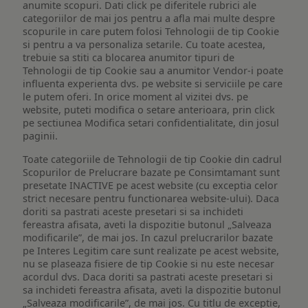
anumite scopuri. Dati click pe diferitele rubrici ale
categoriilor de mai jos pentru a afla mai multe despre
scopurile in care putem folosi Tehnologii de tip Cookie
si pentru a va personaliza setarile. Cu toate acestea,
trebuie sa stiti ca blocarea anumitor tipuri de
Tehnologii de tip Cookie sau a anumitor Vendor-i poate
influenta experienta dvs. pe website si serviciile pe care
le putem oferi. In orice moment al vizitei dvs. pe
website, puteti modifica o setare anterioara, prin click
pe sectiunea Modifica setari confidentialitate, din josul
paginii.
Toate categoriile de Tehnologii de tip Cookie din cadrul
Scopurilor de Prelucrare bazate pe Consimtamant sunt
presetate INACTIVE pe acest website (cu exceptia celor
strict necesare pentru functionarea website-ului). Daca
doriti sa pastrati aceste presetari si sa inchideti
fereastra afisata, aveti la dispozitie butonul „Salveaza
modificarile”, de mai jos. In cazul prelucrarilor bazate
pe Interes Legitim care sunt realizate pe acest website,
nu se plaseaza fisiere de tip Cookie si nu este necesar
acordul dvs. Daca doriti sa pastrati aceste presetari si
sa inchideti fereastra afisata, aveti la dispozitie butonul
„Salveaza modificarile”, de mai jos. Cu titlu de exceptie,