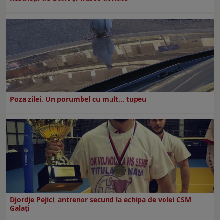
Poza zilei. Un porumbel cu mult… tupeu
Djordje Pejici, antrenor secund la echipa de volei CSM
Galați