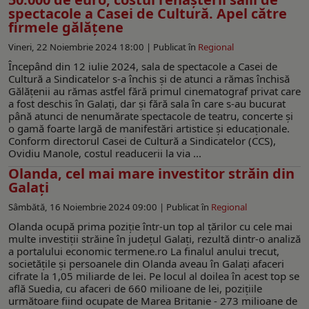
spectacole a Casei de Cultură. Apel către
firmele gălățene
Vineri, 22 Noiembrie 2024 18:00 |
Publicat în
Regional
Începând din 12 iulie 2024, sala de spectacole a Casei de
Cultură a Sindicatelor s-a închis și de atunci a rămas închisă
Gălățenii au rămas astfel fără primul cinematograf privat care
a fost deschis în Galați, dar și fără sala în care s-au bucurat
până atunci de nenumărate spectacole de teatru, concerte și
o gamă foarte largă de manifestări artistice și educaționale.
Conform directorul Casei de Cultură a Sindicatelor (CCS),
Ovidiu Manole, costul readucerii la via ...
Olanda, cel mai mare investitor străin din
Galaţi
Sâmbătă, 16 Noiembrie 2024 09:00 |
Publicat în
Regional
Olanda ocupă prima poziţie într-un top al ţărilor cu cele mai
multe investiții străine în județul Galaţi, rezultă dintr-o analiză
a portalului economic termene.ro La finalul anului trecut,
societățile și persoanele din Olanda aveau în Galaţi afaceri
cifrate la 1,05 miliarde de lei. Pe locul al doilea în acest top se
află Suedia, cu afaceri de 660 milioane de lei, poziţiile
următoare fiind ocupate de Marea Britanie - 273 milioane de