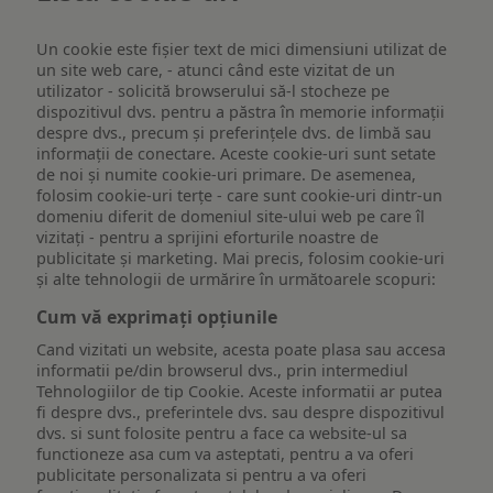
Un cookie este fişier text de mici dimensiuni utilizat de
un site web care, - atunci când este vizitat de un
utilizator - solicită browserului să-l stocheze pe
dispozitivul dvs. pentru a păstra în memorie informații
despre dvs., precum și preferințele dvs. de limbă sau
informații de conectare. Aceste cookie-uri sunt setate
de noi și numite cookie-uri primare. De asemenea,
folosim cookie-uri terțe - care sunt cookie-uri dintr-un
domeniu diferit de domeniul site-ului web pe care îl
vizitați - pentru a sprijini eforturile noastre de
publicitate și marketing. Mai precis, folosim cookie-uri
și alte tehnologii de urmărire în următoarele scopuri:
Cum vă exprimați opțiunile
Cand vizitati un website, acesta poate plasa sau accesa
informatii pe/din browserul dvs., prin intermediul
Tehnologiilor de tip Cookie. Aceste informatii ar putea
fi despre dvs., preferintele dvs. sau despre dispozitivul
dvs. si sunt folosite pentru a face ca website-ul sa
functioneze asa cum va asteptati, pentru a va oferi
publicitate personalizata si pentru a va oferi