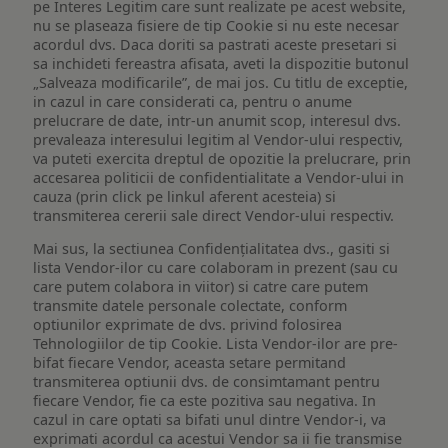
pe Interes Legitim care sunt realizate pe acest website,
nu se plaseaza fisiere de tip Cookie si nu este necesar
acordul dvs. Daca doriti sa pastrati aceste presetari si
sa inchideti fereastra afisata, aveti la dispozitie butonul
„Salveaza modificarile”, de mai jos. Cu titlu de exceptie,
in cazul in care considerati ca, pentru o anume
prelucrare de date, intr-un anumit scop, interesul dvs.
prevaleaza interesului legitim al Vendor-ului respectiv,
va puteti exercita dreptul de opozitie la prelucrare, prin
accesarea politicii de confidentialitate a Vendor-ului in
cauza (prin click pe linkul aferent acesteia) si
transmiterea cererii sale direct Vendor-ului respectiv.
Mai sus, la sectiunea Confidențialitatea dvs., gasiti si
lista Vendor-ilor cu care colaboram in prezent (sau cu
care putem colabora in viitor) si catre care putem
transmite datele personale colectate, conform
optiunilor exprimate de dvs. privind folosirea
Tehnologiilor de tip Cookie. Lista Vendor-ilor are pre-
bifat fiecare Vendor, aceasta setare permitand
transmiterea optiunii dvs. de consimtamant pentru
fiecare Vendor, fie ca este pozitiva sau negativa. In
cazul in care optati sa bifati unul dintre Vendor-i, va
exprimati acordul ca acestui Vendor sa ii fie transmise