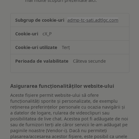
mai multe scopuri prezentate aici.
Stocarea
admp-tc-sati.adtlgc.com
și/sau
accesarea
cX_P
informațiilor
de
Terț
pe
un
Câteva secunde
dispozitiv
Asigurarea funcționalităților website-ului
Aceste fișiere permit website-ului să ofere
funcționalități sporite și personalizate, de exemplu
reţinerea preferinţelor personale cu ocazia navigării și
a datelor de logare, rularea de videoclipuri sau
posibilitatea de live chat. Acestea pot fi adăugate de noi
sau de furnizori terți ale căror servicii le-am adăugat pe
paginile noastre (Vendor-i). Dacă nu permiteți
plasarea/accesarea acestor fișiere, este posibil ca unele