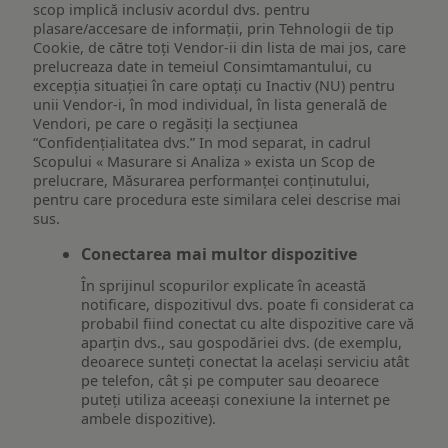
scop implică inclusiv acordul dvs. pentru
plasare/accesare de informații, prin Tehnologii de tip
Cookie, de către toți Vendor-ii din lista de mai jos, care
prelucreaza date in temeiul Consimtamantului, cu
excepția situației în care optați cu Inactiv (NU) pentru
unii Vendor-i, în mod individual, în lista generală de
Vendori, pe care o regăsiți la secțiunea
“Confidențialitatea dvs.” In mod separat, in cadrul
Scopului « Masurare si Analiza » exista un Scop de
prelucrare, Măsurarea performanței conținutului,
pentru care procedura este similara celei descrise mai
sus.
Conectarea mai multor dispozitive
În sprijinul scopurilor explicate în această
notificare, dispozitivul dvs. poate fi considerat ca
probabil fiind conectat cu alte dispozitive care vă
aparțin dvs., sau gospodăriei dvs. (de exemplu,
deoarece sunteți conectat la același serviciu atât
pe telefon, cât și pe computer sau deoarece
puteți utiliza aceeași conexiune la internet pe
ambele dispozitive).