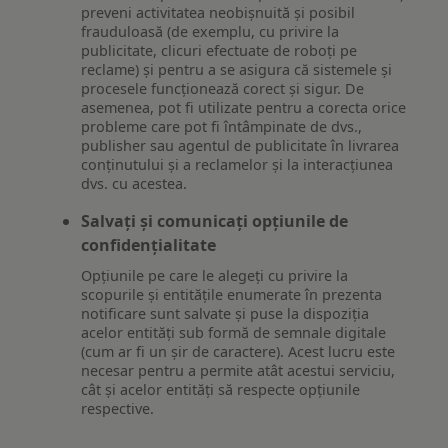
preveni activitatea neobișnuită și posibil
frauduloasă (de exemplu, cu privire la
publicitate, clicuri efectuate de roboți pe
reclame) și pentru a se asigura că sistemele și
procesele funcționează corect și sigur. De
asemenea, pot fi utilizate pentru a corecta orice
probleme care pot fi întâmpinate de dvs.,
publisher sau agentul de publicitate în livrarea
conținutului și a reclamelor și la interacțiunea
dvs. cu acestea.
Salvați și comunicați opțiunile de
confidențialitate
Opțiunile pe care le alegeți cu privire la
scopurile și entitățile enumerate în prezenta
notificare sunt salvate și puse la dispoziția
acelor entități sub formă de semnale digitale
(cum ar fi un șir de caractere). Acest lucru este
necesar pentru a permite atât acestui serviciu,
cât și acelor entități să respecte opțiunile
respective.