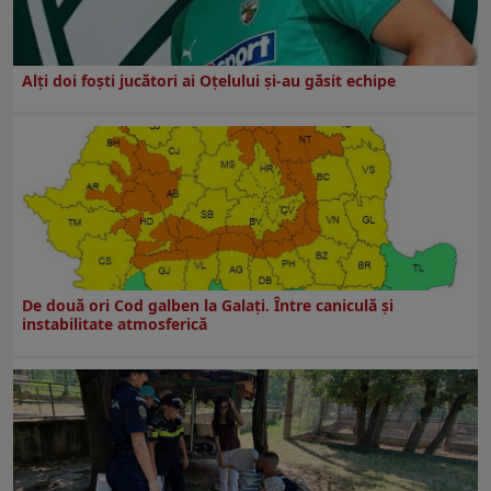
Alți doi foști jucători ai Oțelului și-au găsit echipe
De două ori Cod galben la Galaţi. Între caniculă şi
instabilitate atmosferică