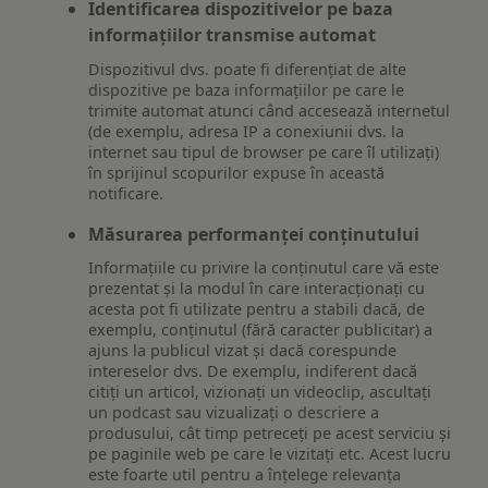
Identificarea dispozitivelor pe baza
informațiilor transmise automat
Dispozitivul dvs. poate fi diferențiat de alte
dispozitive pe baza informațiilor pe care le
trimite automat atunci când accesează internetul
(de exemplu, adresa IP a conexiunii dvs. la
internet sau tipul de browser pe care îl utilizați)
în sprijinul scopurilor expuse în această
notificare.
Măsurarea performanței conținutului
Informațiile cu privire la conținutul care vă este
prezentat și la modul în care interacționați cu
acesta pot fi utilizate pentru a stabili dacă, de
exemplu, conținutul (fără caracter publicitar) a
ajuns la publicul vizat și dacă corespunde
intereselor dvs. De exemplu, indiferent dacă
citiți un articol, vizionați un videoclip, ascultați
un podcast sau vizualizați o descriere a
produsului, cât timp petreceți pe acest serviciu și
pe paginile web pe care le vizitați etc. Acest lucru
este foarte util pentru a înțelege relevanța