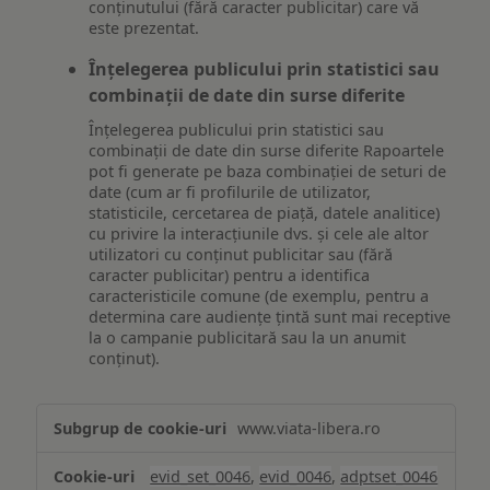
conținutului (fără caracter publicitar) care vă
este prezentat.
Înțelegerea publicului prin statistici sau
combinații de date din surse diferite
Înțelegerea publicului prin statistici sau
combinații de date din surse diferite Rapoartele
pot fi generate pe baza combinației de seturi de
date (cum ar fi profilurile de utilizator,
statisticile, cercetarea de piață, datele analitice)
cu privire la interacțiunile dvs. și cele ale altor
utilizatori cu conținut publicitar sau (fără
caracter publicitar) pentru a identifica
caracteristicile comune (de exemplu, pentru a
determina care audiențe țintă sunt mai receptive
la o campanie publicitară sau la un anumit
conținut).
Măsurare
www.viata-libera.ro
și
analiză
evid_set_0046
,
evid_0046
,
adptset_0046