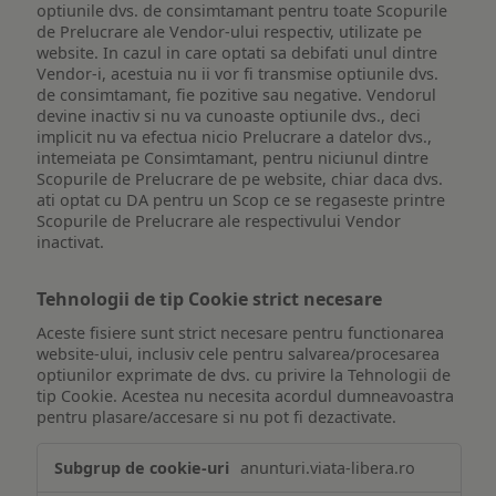
optiunile dvs. de consimtamant pentru toate Scopurile
de Prelucrare ale Vendor-ului respectiv, utilizate pe
website. In cazul in care optati sa debifati unul dintre
Vendor-i, acestuia nu ii vor fi transmise optiunile dvs.
de consimtamant, fie pozitive sau negative. Vendorul
devine inactiv si nu va cunoaste optiunile dvs., deci
implicit nu va efectua nicio Prelucrare a datelor dvs.,
intemeiata pe Consimtamant, pentru niciunul dintre
Scopurile de Prelucrare de pe website, chiar daca dvs.
ati optat cu DA pentru un Scop ce se regaseste printre
Scopurile de Prelucrare ale respectivului Vendor
inactivat.
Tehnologii de tip Cookie strict necesare
Aceste fisiere sunt strict necesare pentru functionarea
website-ului, inclusiv cele pentru salvarea/procesarea
optiunilor exprimate de dvs. cu privire la Tehnologii de
tip Cookie. Acestea nu necesita acordul dumneavoastra
pentru plasare/accesare si nu pot fi dezactivate.
Tehnologii
anunturi.viata-libera.ro
de