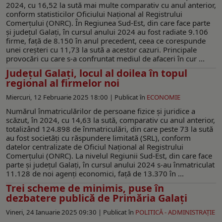
2024, cu 16,52 la sută mai multe comparativ cu anul anterior,
conform statisticilor Oficiului Național al Registrului
Comerțului (ONRC). În Regiunea Sud-Est, din care face parte
și județul Galați, în cursul anului 2024 au fost radiate 9.106
firme, față de 8.150 în anul precedent, ceea ce corespunde
unei creșteri cu 11,73 la sută a acestor cazuri. Principale
provocări cu care s-a confruntat mediul de afaceri în cur ...
Județul Galați, locul al doilea în topul
regional al firmelor noi
Miercuri, 12 Februarie 2025 18:00 |
Publicat în
ECONOMIE
Numărul înmatriculărilor de persoane fizice și juridice a
scăzut, în 2024, cu 14,63 la sută, comparativ cu anul anterior,
totalizând 124.898 de înmatriculări, din care peste 73 la sută
au fost societăți cu răspundere limitată (SRL), conform
datelor centralizate de Oficiul Național al Registrului
Comerțului (ONRC). La nivelul Regiunii Sud-Est, din care face
parte și județul Galați, în cursul anului 2024 s-au înmatriculat
11.128 de noi agenți economici, față de 13.370 în ...
Trei scheme de minimis, puse în
dezbatere publică de Primăria Galați
Vineri, 24 Ianuarie 2025 09:30 |
Publicat în
POLITICĂ - ADMINISTRAŢIE