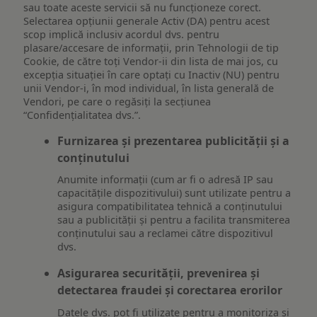
sau toate aceste servicii să nu funcționeze corect.
Selectarea opțiunii generale Activ (DA) pentru acest
scop implică inclusiv acordul dvs. pentru
plasare/accesare de informații, prin Tehnologii de tip
Cookie, de către toți Vendor-ii din lista de mai jos, cu
excepția situației în care optați cu Inactiv (NU) pentru
unii Vendor-i, în mod individual, în lista generală de
Vendori, pe care o regăsiți la secțiunea
“Confidențialitatea dvs.”.
Furnizarea și prezentarea publicității și a
conținutului
Anumite informații (cum ar fi o adresă IP sau
capacitățile dispozitivului) sunt utilizate pentru a
asigura compatibilitatea tehnică a conținutului
sau a publicității și pentru a facilita transmiterea
conținutului sau a reclamei către dispozitivul
dvs.
Asigurarea securității, prevenirea și
detectarea fraudei și corectarea erorilor
Datele dvs. pot fi utilizate pentru a monitoriza și