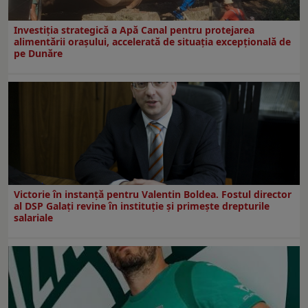
Investiția strategică a Apă Canal pentru protejarea
alimentării orașului, accelerată de situația excepțională de
pe Dunăre
Victorie în instanță pentru Valentin Boldea. Fostul director
al DSP Galați revine în instituție și primește drepturile
salariale