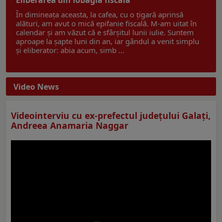
În dimineața aceasta, la cafea, cu o țigară aprinsă
alături, am avut o mică epifanie fiscală. M-am uitat în
calendar și am văzut că e sfârșitul lunii iulie. Suntem
aproape la șapte luni din an, iar gândul a venit simplu
și eliberator: abia acum, simb ...
Video News
Videointerviu cu ex-prefectul judeţului Galaţi,
Andreea Anamaria Naggar