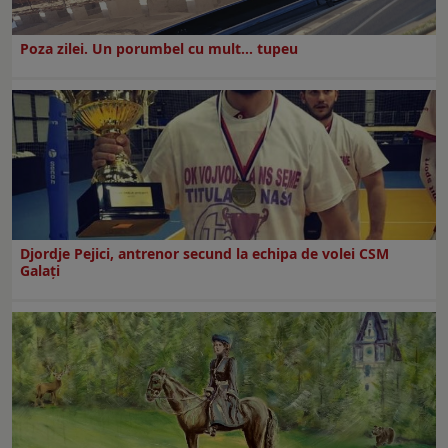
Poza zilei. Un porumbel cu mult… tupeu
Djordje Pejici, antrenor secund la echipa de volei CSM
Galați