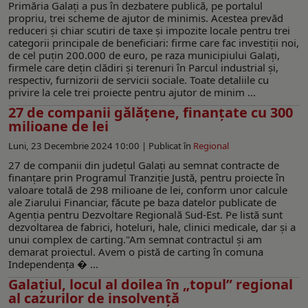
Primăria Galați a pus în dezbatere publică, pe portalul
propriu, trei scheme de ajutor de minimis. Acestea prevăd
reduceri și chiar scutiri de taxe și impozite locale pentru trei
categorii principale de beneficiari: firme care fac investiții noi,
de cel puțin 200.000 de euro, pe raza municipiului Galați,
firmele care dețin clădiri și terenuri în Parcul industrial și,
respectiv, furnizorii de servicii sociale. Toate detaliile cu
privire la cele trei proiecte pentru ajutor de minim ...
27 de companii gălăţene, finanţate cu 300
milioane de lei
Luni, 23 Decembrie 2024 10:00 |
Publicat în
Regional
27 de companii din judeţul Galaţi au semnat contracte de
finanţare prin Programul Tranziţie Justă, pentru proiecte în
valoare totală de 298 milioane de lei, conform unor calcule
ale Ziarului Financiar, făcute pe baza datelor publicate de
Agenţia pentru Dezvoltare Regională Sud-Est. Pe listă sunt
dezvoltarea de fabrici, hoteluri, hale, clinici medicale, dar şi a
unui complex de carting."Am semnat contractul şi am
demarat proiectul. Avem o pistă de carting în comuna
Independenţa � ...
Galațiul, locul al doilea în „topul” regional
al cazurilor de insolvență