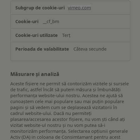
Asigurarea
vimeo.com
funcționalităților
website-
__cf_bm
ului
Terț
Câteva secunde
Măsurare și analiză
Aceste fișiere ne permit să contorizăm vizitele și sursele
de trafic, astfel încât să putem măsura și îmbunătăți
performanța website-ului nostru. Acestea ne ajută să
cunoaștem cele mai populare sau mai puțin populare
pagini și să vedem cum se deplasează vizitatorii în
cadrul website-ului. Dacă nu permiteți
plasarea/accesarea acestor fișiere, nu vom ști când ați
vizitat website-ul nostru și nu vom putea să-i
monitorizăm performanța. Selectarea opțiunii generale
Activ (DA) in coloana de Consimtamant pentru acest