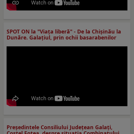
SPOT ON la "Viaţa liberă" - De la Chișinău la
Dunăre. Galațiul, prin ochii basarabenilor
Preşedintele Consiliului Judeţean Galaţi,
Costel Fotea, despre situaţia Combinatului