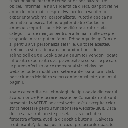
functionalitati aferente retelelor de socializare. De
obicei, informatiile nu va identifica direct, dar pot retine
anumite informatii despre dvs. pentru a va oferi o
experienta web mai personalizata. Puteti alege sa nu
permiteti folosirea Tehnologiilor de tip Cookie in
anumite scopuri. Dati click pe diferitele rubrici ale
categoriilor de mai jos pentru a afla mai multe despre
scopurile in care putem folosi Tehnologii de tip Cookie
si pentru a va personaliza setarile. Cu toate acestea,
trebuie sa stiti ca blocarea anumitor tipuri de
Tehnologii de tip Cookie sau a anumitor Vendor-i poate
influenta experienta dvs. pe website si serviciile pe care
le putem oferi. In orice moment al vizitei dvs. pe
website, puteti modifica o setare anterioara, prin click
pe sectiunea Modifica setari confidentialitate, din josul
paginii.
Toate categoriile de Tehnologii de tip Cookie din cadrul
Scopurilor de Prelucrare bazate pe Consimtamant sunt
presetate INACTIVE pe acest website (cu exceptia celor
strict necesare pentru functionarea website-ului). Daca
doriti sa pastrati aceste presetari si sa inchideti
fereastra afisata, aveti la dispozitie butonul „Salveaza
modificarile”, de mai jos. In cazul prelucrarilor bazate