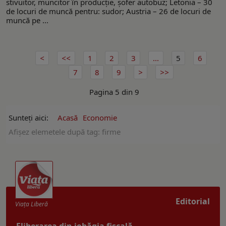
stivuitor, muncitor în producţie, șofer autobuz; Letonia – 30
de locuri de muncă pentru: sudor; Austria – 26 de locuri de
muncă pe ...
1
2
3
...
5
6
7
8
9
Pagina 5 din 9
Sunteți aici:
Acasă
Economie
Afişez elemetele după tag: firme
Editorial
Viaţa Liberă
Eliberarea din iobăgia fiscală