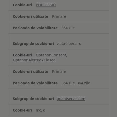
tip
PHPSESSID
Cookie
strict
Primare
necesare
364 zile
viata-libera.ro
OptanonConsent
,
OptanonAlertBoxClosed
Primare
364 zile, 364 zile
quantserve.com
mc, d