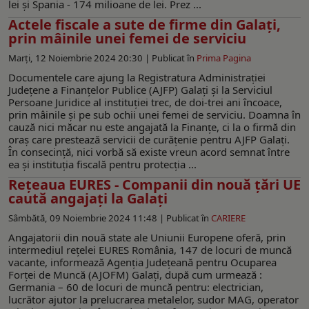
lei și Spania - 174 milioane de lei. Prez ...
Actele fiscale a sute de firme din Galați,
prin mâinile unei femei de serviciu
Marți, 12 Noiembrie 2024 20:30 |
Publicat în
Prima Pagina
Documentele care ajung la Registratura Administrației
Județene a Finanțelor Publice (AJFP) Galați și la Serviciul
Persoane Juridice al instituției trec, de doi-trei ani încoace,
prin mâinile și pe sub ochii unei femei de serviciu. Doamna în
cauză nici măcar nu este angajată la Finanțe, ci la o firmă din
oraș care prestează servicii de curățenie pentru AJFP Galați.
În consecință, nici vorbă să existe vreun acord semnat între
ea și instituția fiscală pentru protecția ...
Rețeaua EURES - Companii din nouă țări UE
caută angajați la Galați
Sâmbătă, 09 Noiembrie 2024 11:48 |
Publicat în
CARIERE
Angajatorii din nouă state ale Uniunii Europene oferă, prin
intermediul reţelei EURES România, 147 de locuri de muncă
vacante, informează Agenția Județeană pentru Ocuparea
Forței de Muncă (AJOFM) Galați, după cum urmează :
Germania – 60 de locuri de muncă pentru: electrician,
lucrător ajutor la prelucrarea metalelor, sudor MAG, operator