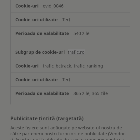
evid_0046
Terț
540 zile
trafic.ro
trafic_bctrack, trafic_ranking
Terț
365 zile, 365 zile
Publicitate țintită (targetată)
Aceste fișiere sunt adăugate pe website-ul nostru de
către partenerii noștri furnizori de publicitate (Vendor-
i). Acestea pot fi utilizate de aceste companii pentru a