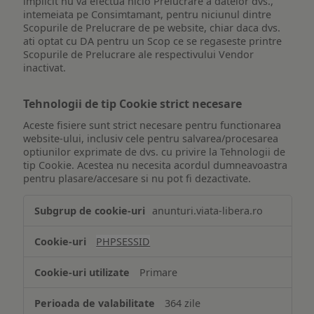
implicit nu va efectua nicio Prelucrare a datelor dvs.,
intemeiata pe Consimtamant, pentru niciunul dintre
Scopurile de Prelucrare de pe website, chiar daca dvs.
ati optat cu DA pentru un Scop ce se regaseste printre
Scopurile de Prelucrare ale respectivului Vendor
inactivat.
Tehnologii de tip Cookie strict necesare
Aceste fisiere sunt strict necesare pentru functionarea
website-ului, inclusiv cele pentru salvarea/procesarea
optiunilor exprimate de dvs. cu privire la Tehnologii de
tip Cookie. Acestea nu necesita acordul dumneavoastra
pentru plasare/accesare si nu pot fi dezactivate.
Tehnologii
anunturi.viata-libera.ro
de
tip
PHPSESSID
Cookie
strict
Primare
necesare
364 zile