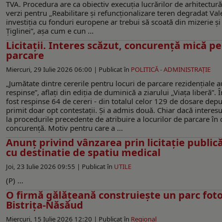
TVA. Procedura are ca obiectiv execuţia lucrărilor de arhitectură 
verzi pentru „Reabilitare și refuncționalizare teren degradat Valea
investiţia cu fonduri europene ar trebui să scoată din mizerie ş
Țiglinei”, așa cum e cun ...
Licitaţii. Interes scăzut, concurenţă mică pe
parcare
Miercuri, 29 Iulie 2026 06:00 |
Publicat în
POLITICĂ - ADMINISTRAŢIE
„Jumătate dintre cererile pentru locuri de parcare rezidenţiale a
respinse”, aflaţi din ediţia de duminică a ziarului „Viaţa liberă”. Î
fost respinse 64 de cereri - din totalul celor 129 de dosare depu
primit doar opt contestaţii. Şi a admis două. Chiar dacă interes
la procedurile precedente de atribuire a locurilor de parcare în c
concurenţă. Motiv pentru care a ...
Anunț privind vânzarea prin licitație public
cu destinatie de spatiu medical
Joi, 23 Iulie 2026 09:55 |
Publicat în
UTILE
(P) ...
O firmă gălățeană construiește un parc foto
Bistrița-Năsăud
Miercuri, 15 Iulie 2026 12:20 |
Publicat în
Regional