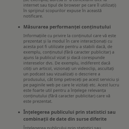
internet sau tipul de browser pe care îl utilizați)
în sprijinul scopurilor expuse în această
notificare.
Măsurarea performanței conținutului
Informațiile cu privire la conținutul care vă este
prezentat și la modul în care interacționați cu
acesta pot fi utilizate pentru a stabili dacă, de
exemplu, conținutul (fără caracter publicitar) a
ajuns la publicul vizat și dacă corespunde
intereselor dvs. De exemplu, indiferent dacă
citiți un articol, vizionați un videoclip, ascultați
un podcast sau vizualizați o descriere a
produsului, cât timp petreceți pe acest serviciu și
pe paginile web pe care le vizitați etc. Acest lucru
este foarte util pentru a înțelege relevanța
conținutului (fără caracter publicitar) care vă
este prezentat.
Înțelegerea publicului prin statistici sau
combinații de date din surse diferite
Înțelegerea publicului prin statistici sau