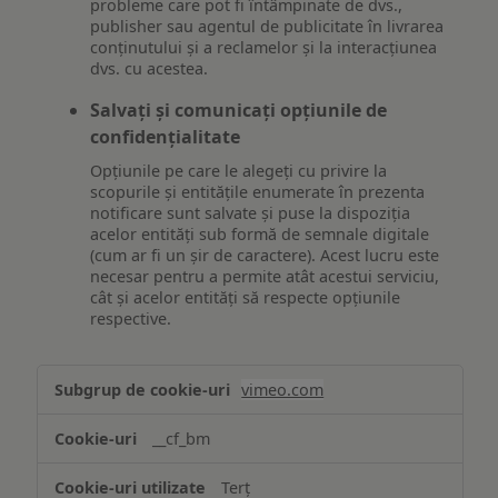
probleme care pot fi întâmpinate de dvs.,
publisher sau agentul de publicitate în livrarea
conținutului și a reclamelor și la interacțiunea
dvs. cu acestea.
Salvați și comunicați opțiunile de
confidențialitate
Opțiunile pe care le alegeți cu privire la
scopurile și entitățile enumerate în prezenta
notificare sunt salvate și puse la dispoziția
acelor entități sub formă de semnale digitale
(cum ar fi un șir de caractere). Acest lucru este
necesar pentru a permite atât acestui serviciu,
cât și acelor entități să respecte opțiunile
respective.
Asigurarea
vimeo.com
funcționalităților
website-
__cf_bm
ului
Terț