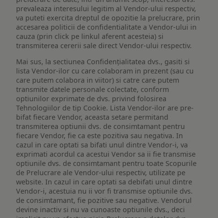
prevaleaza interesului legitim al Vendor-ului respectiv,
va puteti exercita dreptul de opozitie la prelucrare, prin
accesarea politicii de confidentialitate a Vendor-ului in
cauza (prin click pe linkul aferent acesteia) si
transmiterea cererii sale direct Vendor-ului respectiv.
Mai sus, la sectiunea Confidențialitatea dvs., gasiti si
lista Vendor-ilor cu care colaboram in prezent (sau cu
care putem colabora in viitor) si catre care putem
transmite datele personale colectate, conform
optiunilor exprimate de dvs. privind folosirea
Tehnologiilor de tip Cookie. Lista Vendor-ilor are pre-
bifat fiecare Vendor, aceasta setare permitand
transmiterea optiunii dvs. de consimtamant pentru
fiecare Vendor, fie ca este pozitiva sau negativa. In
cazul in care optati sa bifati unul dintre Vendor-i, va
exprimati acordul ca acestui Vendor sa ii fie transmise
optiunile dvs. de consimtamant pentru toate Scopurile
de Prelucrare ale Vendor-ului respectiv, utilizate pe
website. In cazul in care optati sa debifati unul dintre
Vendor-i, acestuia nu ii vor fi transmise optiunile dvs.
de consimtamant, fie pozitive sau negative. Vendorul
devine inactiv si nu va cunoaste optiunile dvs., deci