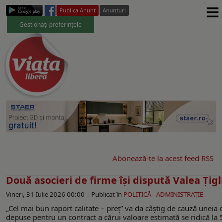
≡
Publica Anunt
Anunturi
Gestionați preferințele
Abonează-te la acest feed RSS
Două asocieri de firme îşi dispută Valea Ţigl
Vineri, 31 Iulie 2026 00:00 |
Publicat în
POLITICĂ - ADMINISTRAŢIE
„Cel mai bun raport calitate – preţ” va da câştig de cauză uneia 
depuse pentru un contract a cărui valoare estimată se ridică la 