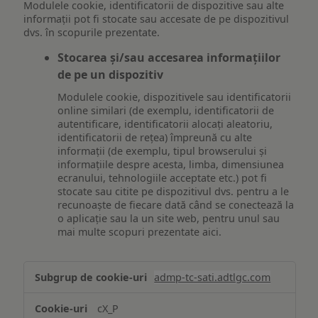
Modulele cookie, identificatorii de dispozitive sau alte
informații pot fi stocate sau accesate de pe dispozitivul
dvs. în scopurile prezentate.
Stocarea și/sau accesarea informațiilor
de pe un dispozitiv
Modulele cookie, dispozitivele sau identificatorii
online similari (de exemplu, identificatorii de
autentificare, identificatorii alocați aleatoriu,
identificatorii de rețea) împreună cu alte
informații (de exemplu, tipul browserului și
informațiile despre acesta, limba, dimensiunea
ecranului, tehnologiile acceptate etc.) pot fi
stocate sau citite pe dispozitivul dvs. pentru a le
recunoaște de fiecare dată când se conectează la
o aplicație sau la un site web, pentru unul sau
mai multe scopuri prezentate aici.
Stocarea
admp-tc-sati.adtlgc.com
și/sau
accesarea
cX_P
informațiilor