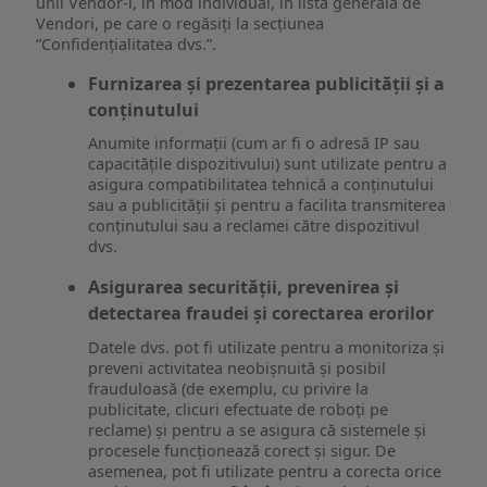
unii Vendor-i, în mod individual, în lista generală de
Vendori, pe care o regăsiți la secțiunea
“Confidențialitatea dvs.”.
Furnizarea și prezentarea publicității și a
conținutului
Anumite informații (cum ar fi o adresă IP sau
capacitățile dispozitivului) sunt utilizate pentru a
asigura compatibilitatea tehnică a conținutului
sau a publicității și pentru a facilita transmiterea
conținutului sau a reclamei către dispozitivul
dvs.
Asigurarea securității, prevenirea și
detectarea fraudei și corectarea erorilor
Datele dvs. pot fi utilizate pentru a monitoriza și
preveni activitatea neobișnuită și posibil
frauduloasă (de exemplu, cu privire la
publicitate, clicuri efectuate de roboți pe
reclame) și pentru a se asigura că sistemele și
procesele funcționează corect și sigur. De
asemenea, pot fi utilizate pentru a corecta orice