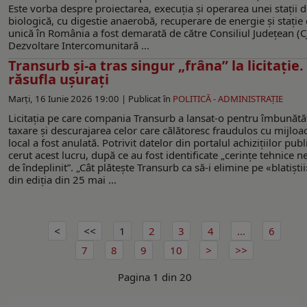
Este vorba despre proiectarea, execuția și operarea unei stații 
biologică, cu digestie anaerobă, recuperare de energie și stație de
unică în România a fost demarată de către Consiliul Județean (CJ)
Dezvoltare Intercomunitară ...
Transurb și-a tras singur „frâna” la licitație. 
răsufla ușurați
Marți, 16 Iunie 2026 19:00 |
Publicat în
POLITICĂ - ADMINISTRAŢIE
Licitația pe care compania Transurb a lansat-o pentru îmbunătă
taxare și descurajarea celor care călătoresc fraudulos cu mijloa
local a fost anulată. Potrivit datelor din portalul achizițiilor pub
cerut acest lucru, după ce au fost identificate „cerințe tehnice ne
de îndeplinit”. „Cât plătește Transurb ca să-i elimine pe «blatiști
din ediția din 25 mai ...
1
2
3
4
...
6
7
8
9
10
Pagina 1 din 20