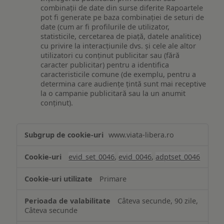
combinații de date din surse diferite Rapoartele
pot fi generate pe baza combinației de seturi de
date (cum ar fi profilurile de utilizator,
statisticile, cercetarea de piață, datele analitice)
cu privire la interacțiunile dvs. și cele ale altor
utilizatori cu conținut publicitar sau (fără
caracter publicitar) pentru a identifica
caracteristicile comune (de exemplu, pentru a
determina care audiențe țintă sunt mai receptive
la o campanie publicitară sau la un anumit
conținut).
Măsurare
www.viata-libera.ro
și
analiză
evid_set_0046
,
evid_0046
,
adptset_0046
Primare
Câteva secunde, 90 zile,
Câteva secunde