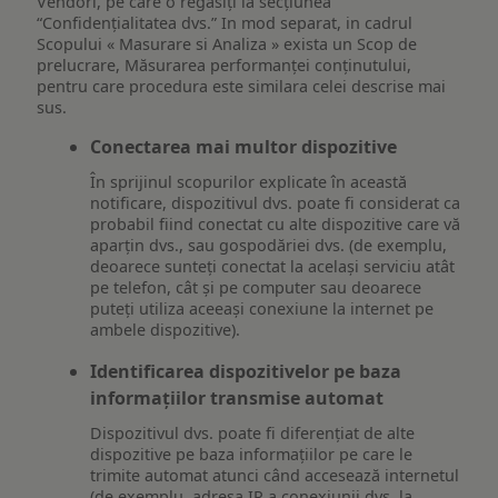
Vendori, pe care o regăsiți la secțiunea
“Confidențialitatea dvs.” In mod separat, in cadrul
Scopului « Masurare si Analiza » exista un Scop de
prelucrare, Măsurarea performanței conținutului,
pentru care procedura este similara celei descrise mai
sus.
Conectarea mai multor dispozitive
În sprijinul scopurilor explicate în această
notificare, dispozitivul dvs. poate fi considerat ca
probabil fiind conectat cu alte dispozitive care vă
aparțin dvs., sau gospodăriei dvs. (de exemplu,
deoarece sunteți conectat la același serviciu atât
pe telefon, cât și pe computer sau deoarece
puteți utiliza aceeași conexiune la internet pe
ambele dispozitive).
Identificarea dispozitivelor pe baza
informațiilor transmise automat
Dispozitivul dvs. poate fi diferențiat de alte
dispozitive pe baza informațiilor pe care le
trimite automat atunci când accesează internetul
(de exemplu, adresa IP a conexiunii dvs. la