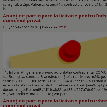
care și Libertății. Valoarea estimată a contractului se ridică la 1
ia ...
Anunț de participare la licitație pentru înch
domeniul privat
Luni, 06 Iulie 2026 09:34 |
Publicat în
UTILE
1. Informaţii generale privind autoritatea contractantă: CO
sat Braniştea, comuna Braniştea, str. Ştefan cel Mare, nr.58, ju
: 4461970 TELEFON 0236/332408 ; FAX 0236/332450 Email Ac
este protejată contra spambots. Trebuie să activați JavaScript p
document.getElementById('cloak82eaef38aa707a7dd62be419
= ''; var prefix = 'ma' + 'il' + 'to'; var path ...
Anunț de participare la licitație pentru vân
domeniul privat