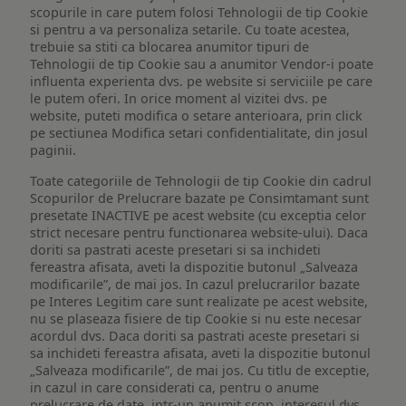
scopurile in care putem folosi Tehnologii de tip Cookie
si pentru a va personaliza setarile. Cu toate acestea,
trebuie sa stiti ca blocarea anumitor tipuri de
Tehnologii de tip Cookie sau a anumitor Vendor-i poate
influenta experienta dvs. pe website si serviciile pe care
le putem oferi. In orice moment al vizitei dvs. pe
website, puteti modifica o setare anterioara, prin click
pe sectiunea Modifica setari confidentialitate, din josul
paginii.
Toate categoriile de Tehnologii de tip Cookie din cadrul
Scopurilor de Prelucrare bazate pe Consimtamant sunt
presetate INACTIVE pe acest website (cu exceptia celor
strict necesare pentru functionarea website-ului). Daca
doriti sa pastrati aceste presetari si sa inchideti
fereastra afisata, aveti la dispozitie butonul „Salveaza
modificarile”, de mai jos. In cazul prelucrarilor bazate
pe Interes Legitim care sunt realizate pe acest website,
nu se plaseaza fisiere de tip Cookie si nu este necesar
acordul dvs. Daca doriti sa pastrati aceste presetari si
sa inchideti fereastra afisata, aveti la dispozitie butonul
„Salveaza modificarile”, de mai jos. Cu titlu de exceptie,
in cazul in care considerati ca, pentru o anume
prelucrare de date, intr-un anumit scop, interesul dvs.