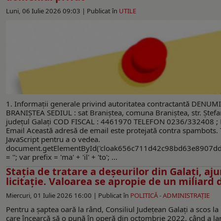
Luni, 06 Iulie 2026 09:03 |
Publicat în
UTILE
1. Informaţii generale privind autoritatea contractantă DEN
BRANIŞTEA SEDIUL : sat Braniştea, comuna Braniştea, str. Ştefan
judeţul Galaţi COD FISCAL : 4461970 TELEFON 0236/332408 
Email Această adresă de email este protejată contra spambots. T
JavaScript pentru a o vedea.
document.getElementById('cloak656c711d42c98bd63e8907dd
= ''; var prefix = 'ma' + 'il' + 'to'; ...
Stația de tratare a deșeurilor din Galați, aj
licitație. Valoarea se apropie de un miliard d
Miercuri, 01 Iulie 2026 16:00 |
Publicat în
POLITICĂ - ADMINISTRAŢIE
Pentru a șaptea oară la rând, Consiliul Județean Galați a scos la l
care încearcă să o pună în operă din octombrie 2022, când a l