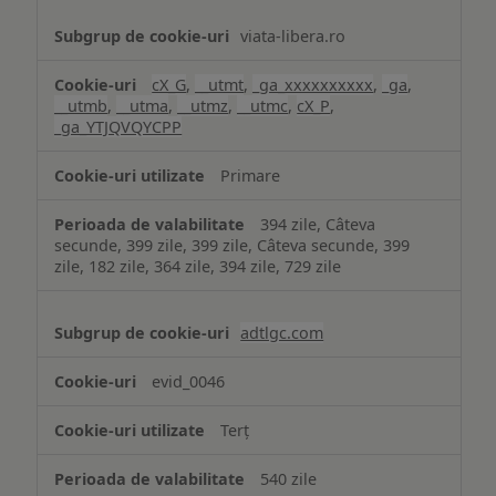
viata-libera.ro
cX_G
,
__utmt
,
_ga_xxxxxxxxxx
,
_ga
,
__utmb
,
__utma
,
__utmz
,
__utmc
,
cX_P
,
_ga_YTJQVQYCPP
Primare
394 zile, Câteva
secunde, 399 zile, 399 zile, Câteva secunde, 399
zile, 182 zile, 364 zile, 394 zile, 729 zile
adtlgc.com
evid_0046
Terț
540 zile