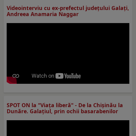
Videointerviu cu ex-prefectul judeţului Galaţi,
Andreea Anamaria Naggar
SPOT ON la "Viaţa liberă" - De la Chișinău la
Dunăre. Galațiul, prin ochii basarabenilor