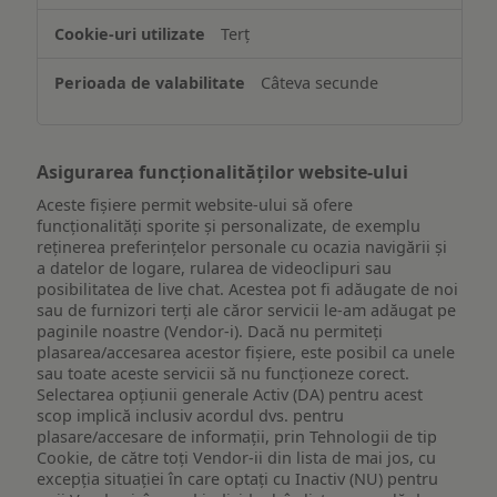
de
Terț
pe
un
Câteva secunde
dispozitiv
Asigurarea funcționalităților website-ului
Aceste fișiere permit website-ului să ofere
funcționalități sporite și personalizate, de exemplu
reţinerea preferinţelor personale cu ocazia navigării și
a datelor de logare, rularea de videoclipuri sau
posibilitatea de live chat. Acestea pot fi adăugate de noi
sau de furnizori terți ale căror servicii le-am adăugat pe
paginile noastre (Vendor-i). Dacă nu permiteți
plasarea/accesarea acestor fișiere, este posibil ca unele
sau toate aceste servicii să nu funcționeze corect.
Selectarea opțiunii generale Activ (DA) pentru acest
scop implică inclusiv acordul dvs. pentru
plasare/accesare de informații, prin Tehnologii de tip
Cookie, de către toți Vendor-ii din lista de mai jos, cu
excepția situației în care optați cu Inactiv (NU) pentru