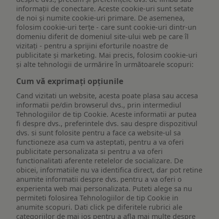
informații de conectare. Aceste cookie-uri sunt setate
de noi și numite cookie-uri primare. De asemenea,
folosim cookie-uri terțe - care sunt cookie-uri dintr-un
domeniu diferit de domeniul site-ului web pe care îl
vizitați - pentru a sprijini eforturile noastre de
publicitate și marketing. Mai precis, folosim cookie-uri
și alte tehnologii de urmărire în următoarele scopuri:
Cum vă exprimați opțiunile
Cand vizitati un website, acesta poate plasa sau accesa
informatii pe/din browserul dvs., prin intermediul
Tehnologiilor de tip Cookie. Aceste informatii ar putea
fi despre dvs., preferintele dvs. sau despre dispozitivul
dvs. si sunt folosite pentru a face ca website-ul sa
functioneze asa cum va asteptati, pentru a va oferi
publicitate personalizata si pentru a va oferi
functionalitati aferente retelelor de socializare. De
obicei, informatiile nu va identifica direct, dar pot retine
anumite informatii despre dvs. pentru a va oferi o
experienta web mai personalizata. Puteti alege sa nu
permiteti folosirea Tehnologiilor de tip Cookie in
anumite scopuri. Dati click pe diferitele rubrici ale
categoriilor de mai jos pentru a afla mai multe despre