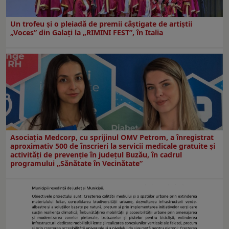
Un trofeu şi o pleiadă de premii câştigate de artiştii
„Voces” din Galaţi la „RIMINI FEST”, în Italia
Asociația Medcorp, cu sprijinul OMV Petrom, a înregistrat
aproximativ 500 de înscrieri la servicii medicale gratuite și
activități de prevenție în județul Buzău, în cadrul
programului „Sănătate în Vecinătate”