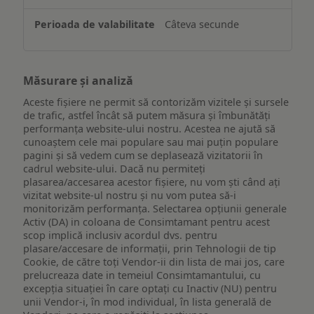
Câteva secunde
Măsurare și analiză
Aceste fișiere ne permit să contorizăm vizitele și sursele
de trafic, astfel încât să putem măsura și îmbunătăți
performanța website-ului nostru. Acestea ne ajută să
cunoaștem cele mai populare sau mai puțin populare
pagini și să vedem cum se deplasează vizitatorii în
cadrul website-ului. Dacă nu permiteți
plasarea/accesarea acestor fișiere, nu vom ști când ați
vizitat website-ul nostru și nu vom putea să-i
monitorizăm performanța. Selectarea opțiunii generale
Activ (DA) in coloana de Consimtamant pentru acest
scop implică inclusiv acordul dvs. pentru
plasare/accesare de informații, prin Tehnologii de tip
Cookie, de către toți Vendor-ii din lista de mai jos, care
prelucreaza date in temeiul Consimtamantului, cu
excepția situației în care optați cu Inactiv (NU) pentru
unii Vendor-i, în mod individual, în lista generală de