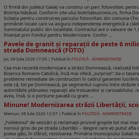
O firmă din județul Galați va construi un parc fotovoltaic pentr
Bistrița-Năsăud. Conform site-ului bistritabusiness.ro, firma D
licitația pentru construirea parcului fotovoltaic din comuna Chio
primăriei locale care va asigura independența energetică a clădir
iluminatului public din localitate. Contractul are o valoare de 1,
finanțat prin Fondul pentru Modernizare. Confor ...
Pavele de granit şi reparaţii de peste 6 mili
strada Domnească (FOTO)
Joi, 09 Iulie 2026 17:00 |
Publicat în
POLITICĂ - ADMINISTRAŢIE
Cea mai recentă modernizare a străzii Domnească, realizată într
Biserica Romano-Catolică, încă mai oferă „surprize”: ba o tasare
probleme remediate de constructori în cadrul garanţiei lucrăril
este că, tot pe Domnească, pe segmentul cuprins între străzile 
autorităţile plănuiesc reparaţii ale trotuarelor şi carosabilului
avea, însă, şi o porţiune pavată cu grani ...
Minune! Modernizarea străzii Libertății, scoa
Miercuri, 08 Iulie 2026 12:07 |
Publicat în
POLITICĂ - ADMINISTRAŢIE
„Foiletonul” de sesizări şi reclamaţii privind gropile tot mai mari
noroiul gros de pe strada Libertății – despre care ați putut afla di
putea găsi, în sfârșit, rezolvarea. Primăria municipiului Galați to
un contract de proiectare și execuție a lucrărilor de modernizare