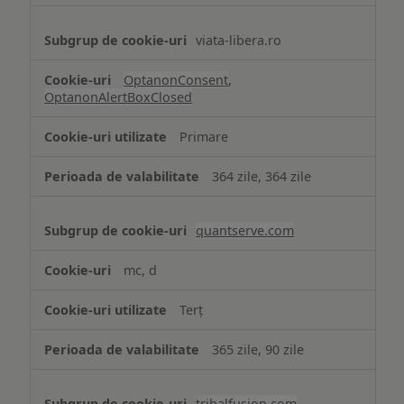
viata-libera.ro
OptanonConsent
,
OptanonAlertBoxClosed
Primare
364 zile, 364 zile
quantserve.com
mc, d
Terț
365 zile, 90 zile
tribalfusion.com