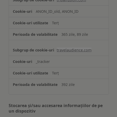
ANON_ID_old, ANON_ID
Terț
365 zile, 89 zile
travelaudience.com
_tracker
Terț
392 zile
Stocarea și/sau accesarea informațiilor de pe
un dispozitiv