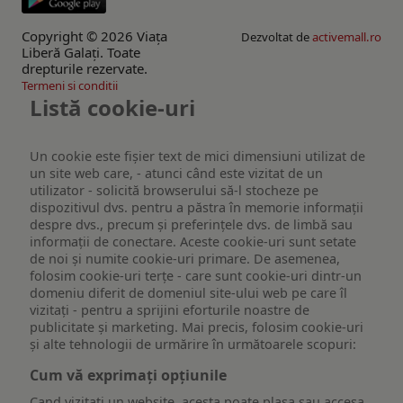
Copyright © 2026 Viaţa
Dezvoltat de
activemall.ro
Liberă Galaţi. Toate
drepturile rezervate.
Termeni si conditii
Listă cookie-uri
Un cookie este fişier text de mici dimensiuni utilizat de
un site web care, - atunci când este vizitat de un
utilizator - solicită browserului să-l stocheze pe
dispozitivul dvs. pentru a păstra în memorie informații
despre dvs., precum și preferințele dvs. de limbă sau
informații de conectare. Aceste cookie-uri sunt setate
de noi și numite cookie-uri primare. De asemenea,
folosim cookie-uri terțe - care sunt cookie-uri dintr-un
domeniu diferit de domeniul site-ului web pe care îl
vizitați - pentru a sprijini eforturile noastre de
publicitate și marketing. Mai precis, folosim cookie-uri
și alte tehnologii de urmărire în următoarele scopuri:
Cum vă exprimați opțiunile
Cand vizitati un website, acesta poate plasa sau accesa