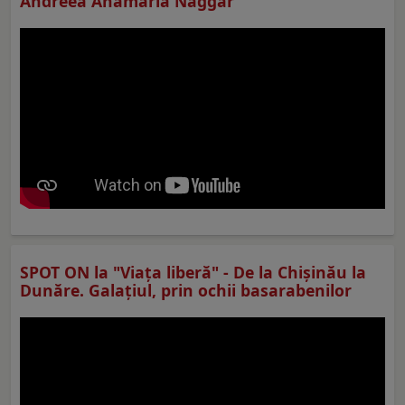
Andreea Anamaria Naggar
SPOT ON la "Viaţa liberă" - De la Chișinău la
Dunăre. Galațiul, prin ochii basarabenilor