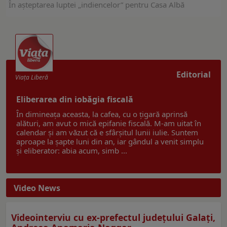
În aşteptarea luptei „indiencelor” pentru Casa Albă
Editorial
Viaţa Liberă
Eliberarea din iobăgia fiscală
În dimineața aceasta, la cafea, cu o țigară aprinsă
alături, am avut o mică epifanie fiscală. M-am uitat în
calendar și am văzut că e sfârșitul lunii iulie. Suntem
aproape la șapte luni din an, iar gândul a venit simplu
și eliberator: abia acum, simb ...
Video News
Videointerviu cu ex-prefectul judeţului Galaţi,