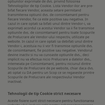
optiunilor exprimate de dvs. privind folosirea
Tehnologiilor de tip Cookie. Lista Vendor-ilor are pre-
bifat fiecare Vendor, aceasta setare permitand
transmiterea optiunii dvs. de consimtamant pentru
fiecare Vendor, fie ca este pozitiva sau negativa. In
cazul in care optati sa bifati unul dintre Vendor-i, va
exprimati acordul ca acestui Vendor sa ii fie transmise
optiunile dvs. de consimtamant pentru toate Scopurile
de Prelucrare ale Vendor-ului respectiv, utilizate pe
website. In cazul in care optati sa debifati unul dintre
Vendor-i, acestuia nu ii vor fi transmise optiunile dvs.
de consimtamant, fie pozitive sau negative. Vendorul
devine inactiv si nu va cunoaste optiunile dvs., deci
implicit nu va efectua nicio Prelucrare a datelor dvs.,
intemeiata pe Consimtamant, pentru niciunul dintre
Scopurile de Prelucrare de pe website, chiar daca dvs.
ati optat cu DA pentru un Scop ce se regaseste printre
Scopurile de Prelucrare ale respectivului Vendor
inactivat.
Tehnologii de tip Cookie strict necesare
Aceste fisiere sunt strict necesare pentru functionarea