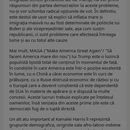
răspunsuri din partea democraţilor la aceste probleme,
nu-şi vor schimba radical opţiunile de vot. În definitiv,
este destul de uşor să explici că inflaţia mare şi
imigraţia masivă nu au fost determinate de politicile lui
Biden şi ale vicepreşedintei sale, aşa cum susţin
republicanii, ci sunt probleme care afectează întreaga
lume şi au cu totul alte cauze.
Mai mult, MAGA ("Make America Great Again"/ "Să
facem America mare din nou") lui Trump este o lozincă
populistă lipsită total de conţinut în momentul de faţă,
în condiţiile în care America este într-o poziţie excelentă
în lume, cu o Chină a cărei economie este în curs de
prăbuşire, cu o Rusie distrusă economic de război şi cu
o Europă care a devenit conştientă că este dependentă
de SUA în materie de apărare şi e dispusă la multe
concesii. Aceste lucruri trebuie explicate pe înţelesul
oamenilor, însă senzaţia din aceste prime zile este că
democraţii fug de o luptă directă.
Un alt atu important al Kamalei Harris îl reprezintă
grupurile demografice, originile sale afro-latino-indiene