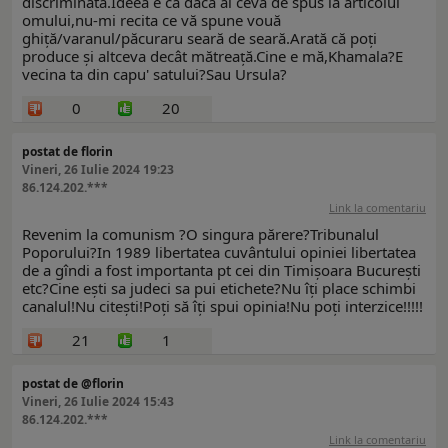
discriminata.Ideea e că dacă ai ceva de spus la articolul
omului,nu-mi recita ce vă spune vouă
ghiță/varanul/păcuraru seară de seară.Arată că poți
produce și altceva decât mătreață.Cine e mă,Khamala?E
vecina ta din capu' satului?Sau Ursula?
0
20
postat de florin
Vineri, 26 Iulie 2024 19:23
86.124.202.***
Link la comentariu
Revenim la comunism ?O singura părere?Tribunalul
Poporului?In 1989 libertatea cuvântului opiniei libertatea
de a gîndi a fost importanta pt cei din Timișoara București
etc?Cine ești sa judeci sa pui etichete?Nu îți place schimbi
canalul!Nu citești!Poți să îți spui opinia!Nu poți interzice!!!!!
21
1
postat de @florin
Vineri, 26 Iulie 2024 15:43
86.124.202.***
Link la comentariu