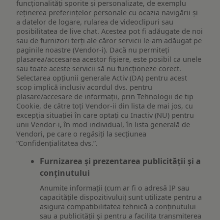
funcționalități sporite și personalizate, de exemplu
reţinerea preferinţelor personale cu ocazia navigării și
a datelor de logare, rularea de videoclipuri sau
posibilitatea de live chat. Acestea pot fi adăugate de noi
sau de furnizori terți ale căror servicii le-am adăugat pe
paginile noastre (Vendor-i). Dacă nu permiteți
plasarea/accesarea acestor fișiere, este posibil ca unele
sau toate aceste servicii să nu funcționeze corect.
Selectarea opțiunii generale Activ (DA) pentru acest
scop implică inclusiv acordul dvs. pentru
plasare/accesare de informații, prin Tehnologii de tip
Cookie, de către toți Vendor-ii din lista de mai jos, cu
excepția situației în care optați cu Inactiv (NU) pentru
unii Vendor-i, în mod individual, în lista generală de
Vendori, pe care o regăsiți la secțiunea
“Confidențialitatea dvs.”.
Furnizarea și prezentarea publicității și a
conținutului
Anumite informații (cum ar fi o adresă IP sau
capacitățile dispozitivului) sunt utilizate pentru a
asigura compatibilitatea tehnică a conținutului
sau a publicității și pentru a facilita transmiterea