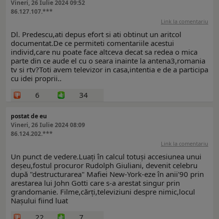
Vineri, 26 Iulie 2024 09:52
86.127.107.***
Link la comentariu
Dl. Predescu,ati depus efort si ati obtinut un aritcol
documentat.De ce permiteti comentariile acestui
individ,care nu poate face altceva decat sa redea o mica
parte din ce aude el cu o seara inainte la antena3,romania
tv si rtv?Toti avem televizor in casa,intentia e de a participa
cu idei proprii..
6
34
postat de eu
Vineri, 26 Iulie 2024 08:09
86.124.202.***
Link la comentariu
Un punct de vedere.Luați în calcul totuși accesiunea unui
deșeu,fostul procuror Rudolph Giuliani, devenit celebru
după "destructurarea" Mafiei New-York-eze în anii'90 prin
arestarea lui John Gotti care s-a arestat singur prin
grandomanie. Filme,cărți,televiziuni despre nimic,locul
Nașului fiind luat
22
7