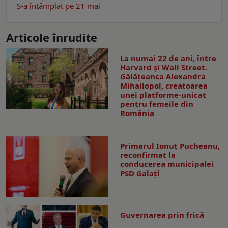
S-a întâmplat pe 21 mai
Articole înrudite
La numai 22 de ani, între
Harvard și Wall Street.
Gălățeanca Alexandra
Mihailopol, creatoarea
unei platforme-unicat
pentru femeile din
România
Primarul Ionuţ Pucheanu,
reconfirmat la
conducerea municipalei
PSD Galaţi
Guvernarea prin frică