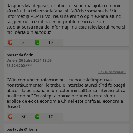
Răspuns:Mă depășește subiectul și nu mă ajută cu nimic
să mă uit la televizor la"analiștii"a3/rtv/romania tv.Mă
informez și POATE voi reuși să emit o opinie.Până atunci
tac,pentru că emit păreri în probleme în care am
studiat.Sursa mea de informații nu este televizorul,nene.Și
nici bârfa din autobuz
5
17
postat de florin
Vineri, 26 Iulie 2024 13:06
86.124.202.***
Link la comentariu
Că în comunism rata:cine nu-i cu noi este împotriva
noastră!Comentariile trebuie interzise atunci cînd folosești
atacuri la persoana injurii calomnii sa!Dar sa interzici pt că
ai alte opinii?Da aștept a opinie pertinenta care să-mi
explice de ex că economia Chinei este praf!Sau economia
Rusiei!
30
10
postat de @florin