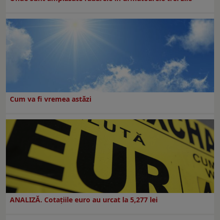
Cum va fi vremea astăzi
ANALIZĂ. Cotațiile euro au urcat la 5,277 lei