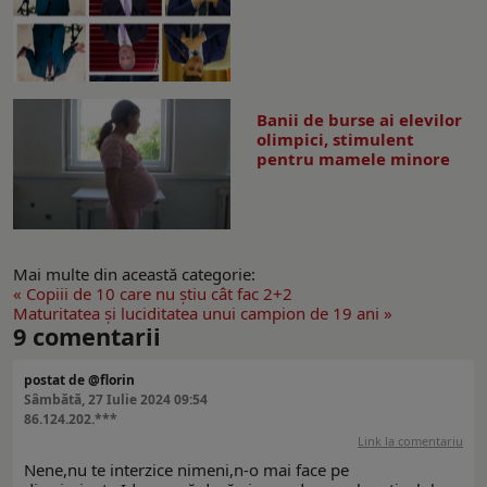
Banii de burse ai elevilor
olimpici, stimulent
pentru mamele minore
Mai multe din această categorie:
« Copiii de 10 care nu ştiu cât fac 2+2
Maturitatea şi luciditatea unui campion de 19 ani »
9
comentarii
postat de @florin
Sâmbătă, 27 Iulie 2024 09:54
86.124.202.***
Link la comentariu
Nene,nu te interzice nimeni,n-o mai face pe