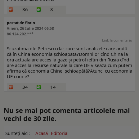
36
8
postat de florin
Vineri, 26 Iulie 2024 06:58
86.124.202.***
Link la comentariu
Scuzatima dle Petrescu dar care sunt analizele care arată
că în China economia șchioapătă?Domnilor cînd China la
ora actuala are acces la gaze și petrol ieftin din Rusia cînd
are acces la resurse naturale la care UE viseaza cum putem
afirma că economia Chinei șchioapătă?Atunci cu economia
UE cum e?
34
14
Nu se mai pot comenta articolele mai
vechi de 30 zile.
Sunteți aici:
Acasă
Editorial