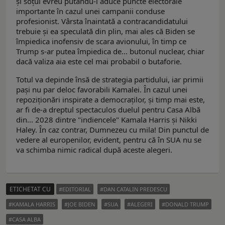
şi soţul evreu putându-i aduce puncte electorale
importante în cazul unei campanii conduse
profesionist. Vârsta înaintată a contracandidatului
trebuie şi ea speculată din plin, mai ales că Biden se
împiedica inofensiv de scara avionului, în timp ce
Trump s-ar putea împiedica de... butonul nuclear, chiar
dacă valiza aia este cel mai probabil o butaforie.
Totul va depinde însă de strategia partidului, iar primii
paşi nu par deloc favorabili Kamalei. În cazul unei
repoziţionări inspirate a democraţilor, şi timp mai este,
ar fi de-a dreptul spectaculos duelul pentru Casa Albă
din... 2028 dintre "indiencele" Kamala Harris şi Nikki
Haley. În caz contrar, Dumnezeu cu mila! Din punctul de
vedere al europenilor, evident, pentru că în SUA nu se
va schimba nimic radical după aceste alegeri.
ETICHETAT CU
EDITORIAL
DAN CATALIN PREDESCU
KAMALA HARRIS
JOE BIDEN
SUA
ALEGERI
DONALD TRUMP
CASA ALBA