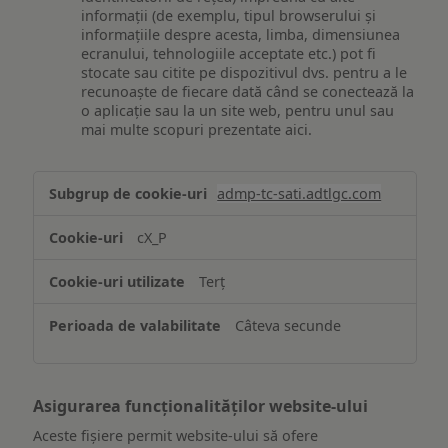
informații (de exemplu, tipul browserului și
informațiile despre acesta, limba, dimensiunea
ecranului, tehnologiile acceptate etc.) pot fi
stocate sau citite pe dispozitivul dvs. pentru a le
recunoaște de fiecare dată când se conectează la
o aplicație sau la un site web, pentru unul sau
mai multe scopuri prezentate aici.
Stocarea
admp-tc-sati.adtlgc.com
și/sau
accesarea
cX_P
informațiilor
de
Terț
pe
un
Câteva secunde
dispozitiv
Asigurarea funcționalităților website-ului
Aceste fișiere permit website-ului să ofere