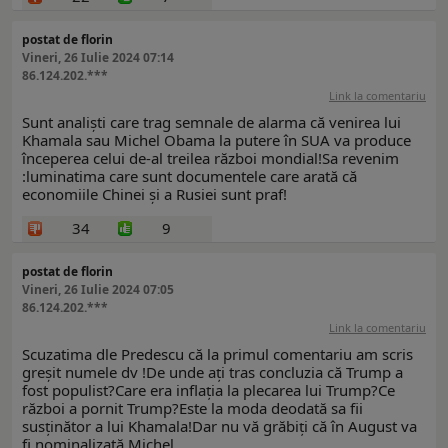
postat de florin
Vineri, 26 Iulie 2024 07:14
86.124.202.***
Link la comentariu
Sunt analiști care trag semnale de alarma că venirea lui
Khamala sau Michel Obama la putere în SUA va produce
începerea celui de-al treilea război mondial!Sa revenim
:luminatima care sunt documentele care arată că
economiile Chinei și a Rusiei sunt praf!
34
9
postat de florin
Vineri, 26 Iulie 2024 07:05
86.124.202.***
Link la comentariu
Scuzatima dle Predescu că la primul comentariu am scris
greșit numele dv !De unde ați tras concluzia că Trump a
fost populist?Care era inflația la plecarea lui Trump?Ce
război a pornit Trump?Este la moda deodată sa fii
susținător a lui Khamala!Dar nu vă grăbiți că în August va
fi nominalizată Michel