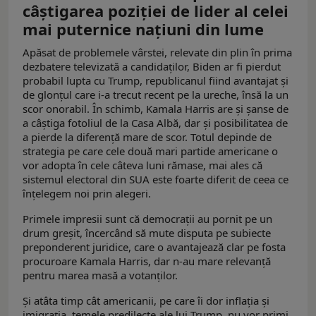
câştigarea poziţiei de lider al celei
mai puternice naţiuni din lume
Apăsat de problemele vârstei, relevate din plin în prima
dezbatere televizată a candidaţilor, Biden ar fi pierdut
probabil lupta cu Trump, republicanul fiind avantajat şi
de glonţul care i-a trecut recent pe la ureche, însă la un
scor onorabil. În schimb, Kamala Harris are şi şanse de
a câştiga fotoliul de la Casa Albă, dar şi posibilitatea de
a pierde la diferenţă mare de scor. Totul depinde de
strategia pe care cele două mari partide americane o
vor adopta în cele câteva luni rămase, mai ales că
sistemul electoral din SUA este foarte diferit de ceea ce
înţelegem noi prin alegeri.
Primele impresii sunt că democraţii au pornit pe un
drum greşit, încercând să mute disputa pe subiecte
preponderent juridice, care o avantajează clar pe fosta
procuroare Kamala Harris, dar n-au mare relevanţă
pentru marea masă a votanţilor.
Şi atâta timp cât americanii, pe care îi dor inflaţia şi
imigraţia, temele predilecte ale lui Trump, nu vor primi