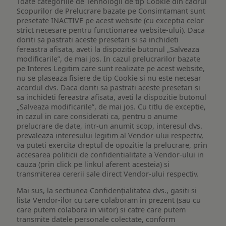
Toate categoriile de Tehnologii de tip Cookie din cadrul
Scopurilor de Prelucrare bazate pe Consimtamant sunt
presetate INACTIVE pe acest website (cu exceptia celor
strict necesare pentru functionarea website-ului). Daca
doriti sa pastrati aceste presetari si sa inchideti
fereastra afisata, aveti la dispozitie butonul „Salveaza
modificarile”, de mai jos. In cazul prelucrarilor bazate
pe Interes Legitim care sunt realizate pe acest website,
nu se plaseaza fisiere de tip Cookie si nu este necesar
acordul dvs. Daca doriti sa pastrati aceste presetari si
sa inchideti fereastra afisata, aveti la dispozitie butonul
„Salveaza modificarile”, de mai jos. Cu titlu de exceptie,
in cazul in care considerati ca, pentru o anume
prelucrare de date, intr-un anumit scop, interesul dvs.
prevaleaza interesului legitim al Vendor-ului respectiv,
va puteti exercita dreptul de opozitie la prelucrare, prin
accesarea politicii de confidentialitate a Vendor-ului in
cauza (prin click pe linkul aferent acesteia) si
transmiterea cererii sale direct Vendor-ului respectiv.
Mai sus, la sectiunea Confidențialitatea dvs., gasiti si
lista Vendor-ilor cu care colaboram in prezent (sau cu
care putem colabora in viitor) si catre care putem
transmite datele personale colectate, conform