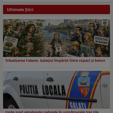
Ultimele Ştiri
Tribalizarea Falezei. Galațiul împărțit între copaci și beton
Unde sunt amplasate radarele în următoarele trei zile