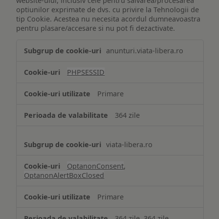
website-ului, inclusiv cele pentru salvarea/procesarea
optiunilor exprimate de dvs. cu privire la Tehnologii de
tip Cookie. Acestea nu necesita acordul dumneavoastra
pentru plasare/accesare si nu pot fi dezactivate.
Tehnologii
anunturi.viata-libera.ro
de
tip
PHPSESSID
Cookie
strict
Primare
necesare
364 zile
viata-libera.ro
OptanonConsent
,
OptanonAlertBoxClosed
Primare
364 zile, 364 zile