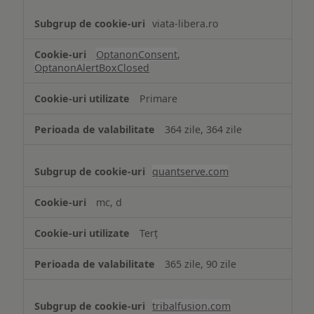
viata-libera.ro
OptanonConsent
,
OptanonAlertBoxClosed
Primare
364 zile, 364 zile
quantserve.com
mc, d
Terț
365 zile, 90 zile
tribalfusion.com