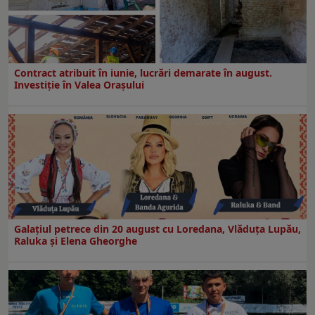
Contract atribuit în iunie, lucrări demarate în august.
Investiţie în Valea Oraşului
Galaţiul petrece din 20 august cu Loredana, Vlăduța Lupău,
Raluka și Elena Gheorghe