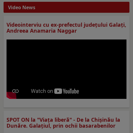
Video News
Videointerviu cu ex-prefectul judeţului Galaţi,
Andreea Anamaria Naggar
SPOT ON la "Viaţa liberă" - De la Chișinău la
Dunăre. Galațiul, prin ochii basarabenilor