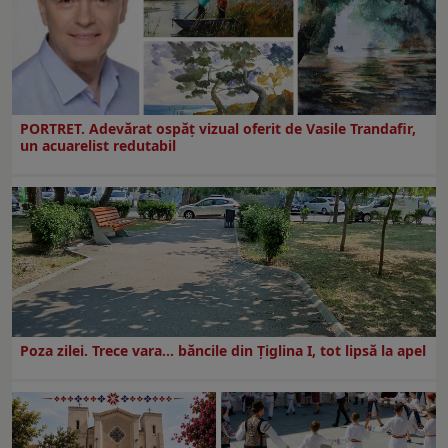
PORTRET. Adevărat ospăț vizual oferit de Vasile Trandafir,
un acuarelist redutabil
Poza zilei. Trece vara… băncile din Ţiglina I, tot lipsă la apel