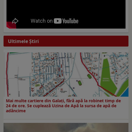
Ultimele Ştiri
Mai multe cartiere din Galați, fără apă la robinet timp de
24 de ore. Se cuplează Uzina de Apă la sursa de apă de
adâncime