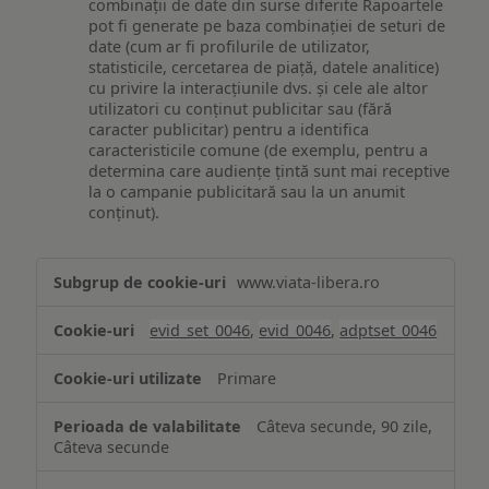
combinații de date din surse diferite Rapoartele
pot fi generate pe baza combinației de seturi de
date (cum ar fi profilurile de utilizator,
statisticile, cercetarea de piață, datele analitice)
cu privire la interacțiunile dvs. și cele ale altor
utilizatori cu conținut publicitar sau (fără
caracter publicitar) pentru a identifica
caracteristicile comune (de exemplu, pentru a
determina care audiențe țintă sunt mai receptive
la o campanie publicitară sau la un anumit
conținut).
Măsurare
www.viata-libera.ro
și
analiză
evid_set_0046
,
evid_0046
,
adptset_0046
Primare
Câteva secunde, 90 zile,
Câteva secunde