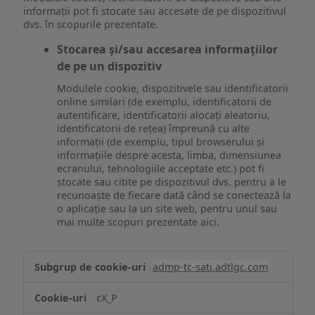
informații pot fi stocate sau accesate de pe dispozitivul
dvs. în scopurile prezentate.
Stocarea și/sau accesarea informațiilor
de pe un dispozitiv
Modulele cookie, dispozitivele sau identificatorii
online similari (de exemplu, identificatorii de
autentificare, identificatorii alocați aleatoriu,
identificatorii de rețea) împreună cu alte
informații (de exemplu, tipul browserului și
informațiile despre acesta, limba, dimensiunea
ecranului, tehnologiile acceptate etc.) pot fi
stocate sau citite pe dispozitivul dvs. pentru a le
recunoaște de fiecare dată când se conectează la
o aplicație sau la un site web, pentru unul sau
mai multe scopuri prezentate aici.
Stocarea
admp-tc-sati.adtlgc.com
și/sau
accesarea
cX_P
informațiilor