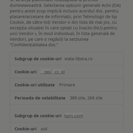
dumneavoastră. Selectarea opțiunii generale Activ (DA)
pentru acest scop implică inclusiv acordul dvs. pentru
plasare/accesare de informații, prin Tehnologii de tip
Cookie, de către toți Vendor-ii din lista de mai jos, cu
excepția situației în care optați cu Inactiv (NU) pentru
unii Vendor-i, în mod individual, în lista generală de
Vendori, pe care o regăsiți la secțiunea
“Confidențialitatea dvs.”
Publicitate
viata-libera.ro
țintită
(targetată)
__gpi
,
_cc_id
Primare
389 zile, 269 zile
turn.com
uid