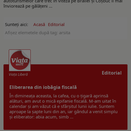
autoturismelor care trec în viteză pe Brăilei și Coșbuc îi mai
înviorează pe gălățeni ...
Sunteți aici:
Acasă
Editorial
Afişez elemetele după tag: arsita
Editorial
Viaţa Liberă
Eliberarea din iobăgia fiscală
În dimineața aceasta, la cafea, cu o țigară aprinsă
alături, am avut o mică epifanie fiscală. M-am uitat în
calendar și am văzut că e sfârșitul lunii iulie. Suntem
aproape la șapte luni din an, iar gândul a venit simplu
și eliberator: abia acum, simb ...