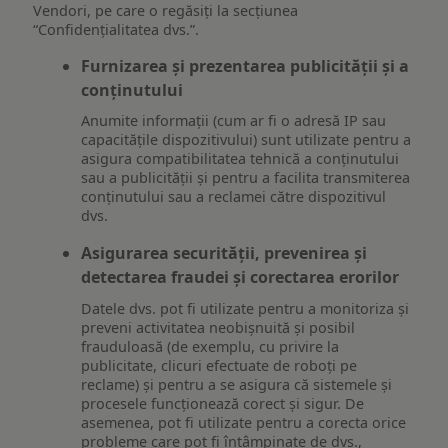
Vendori, pe care o regăsiți la secțiunea
“Confidențialitatea dvs.”.
Furnizarea și prezentarea publicității și a
conținutului
Anumite informații (cum ar fi o adresă IP sau
capacitățile dispozitivului) sunt utilizate pentru a
asigura compatibilitatea tehnică a conținutului
sau a publicității și pentru a facilita transmiterea
conținutului sau a reclamei către dispozitivul
dvs.
Asigurarea securității, prevenirea și
detectarea fraudei și corectarea erorilor
Datele dvs. pot fi utilizate pentru a monitoriza și
preveni activitatea neobișnuită și posibil
frauduloasă (de exemplu, cu privire la
publicitate, clicuri efectuate de roboți pe
reclame) și pentru a se asigura că sistemele și
procesele funcționează corect și sigur. De
asemenea, pot fi utilizate pentru a corecta orice
probleme care pot fi întâmpinate de dvs.,