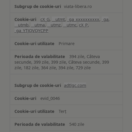
viata-libera.ro
cX_G
,
__utmt
,
_ga_xxxxxxxxxx
,
_ga
,
__utmb
,
__utma
,
__utmz
,
__utmc
,
cX_P
,
_ga_YTJQVQYCPP
Primare
394 zile, Câteva
secunde, 399 zile, 399 zile, Câteva secunde, 399
zile, 182 zile, 364 zile, 394 zile, 729 zile
adtlgc.com
evid_0046
Terț
540 zile