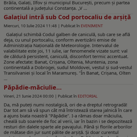
Brăila, Galați, Ilfov și municipiul București, precum și partea
continentală a județului Constanța. „V ...
Galațiul intră sub Cod portocaliu de arșiță
Miercuri, 10 Iulie 2024 11:48 |
Publicat în
EVENIMENT
Galațiul schimbă Codul galben de caniculă, sub care se află
deja, cu unul portocaliu, conform avertizării emise de
Administrația Națională de Meteorologie. Intervalul de
valabilitate este joi, 11 iulie, iar fenomenele vizate sunt: val
de căldură persistent, caniculă, disconfort termic accentuat.
Zone afectate: Banat, Crișana, Oltenia, Muntenia, zona
continentală a Dobrogei, sudul Moldovei, vestul și sud-vestul
Transilvaniei și local în Maramureș. "În Banat, Crișana, Olten
...
Păpădie-măciulie...
Vineri, 21 Iunie 2024 00:00 |
Publicat în
EDITORIAL
Da, mă puteți numi nostalgică, ori de-a dreptul retrogradă!
Dar tot am să vă spun cât mă întristează starea jalnică în care
a ajuns biata noastră "Păpădie". I-a rămas doar măciulia,
cheală sub soarele de foc al verii, iar în bazin i se depozitează
resturi din dalele sparte ale pavajului. Până și florile arborilor
de mătase din jur sunt pălite de arșiță. Și doar curentul