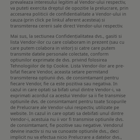
prevaleaza interesului legitim al Vendor-ului respectiv,
va puteti exercita dreptul de opozitie la prelucrare, prin
accesarea politicii de confidentialitate a Vendor-ului in
cauza (prin click pe linkul aferent acesteia) si
transmiterea cererii sale direct Vendor-ului respectiv.
Mai sus, la sectiunea Confidențialitatea dvs., gasiti si
lista Vendor-ilor cu care colaboram in prezent (sau cu
care putem colabora in viitor) si catre care putem
transmite datele personale colectate, conform
optiunilor exprimate de dvs. privind folosirea
Tehnologiilor de tip Cookie. Lista Vendor-ilor are pre-
bifat fiecare Vendor, aceasta setare permitand
transmiterea optiunii dvs. de consimtamant pentru
fiecare Vendor, fie ca este pozitiva sau negativa. In
cazul in care optati sa bifati unul dintre Vendor-i, va
exprimati acordul ca acestui Vendor sa ii fie transmise
optiunile dvs. de consimtamant pentru toate Scopurile
de Prelucrare ale Vendor-ului respectiv, utilizate pe
website. In cazul in care optati sa debifati unul dintre
Vendor-i, acestuia nu ii vor fi transmise optiunile dvs.
de consimtamant, fie pozitive sau negative. Vendorul
devine inactiv si nu va cunoaste optiunile dvs., deci
implicit nu va efectua nicio Prelucrare a datelor dvs.,