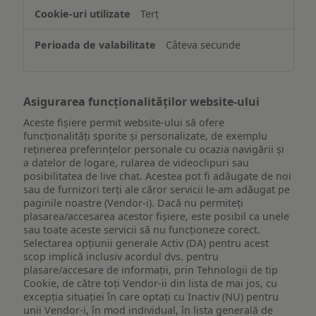
de
Terț
pe
un
Câteva secunde
dispozitiv
Asigurarea funcționalităților website-ului
Aceste fișiere permit website-ului să ofere
funcționalități sporite și personalizate, de exemplu
reţinerea preferinţelor personale cu ocazia navigării și
a datelor de logare, rularea de videoclipuri sau
posibilitatea de live chat. Acestea pot fi adăugate de noi
sau de furnizori terți ale căror servicii le-am adăugat pe
paginile noastre (Vendor-i). Dacă nu permiteți
plasarea/accesarea acestor fișiere, este posibil ca unele
sau toate aceste servicii să nu funcționeze corect.
Selectarea opțiunii generale Activ (DA) pentru acest
scop implică inclusiv acordul dvs. pentru
plasare/accesare de informații, prin Tehnologii de tip
Cookie, de către toți Vendor-ii din lista de mai jos, cu
excepția situației în care optați cu Inactiv (NU) pentru
unii Vendor-i, în mod individual, în lista generală de