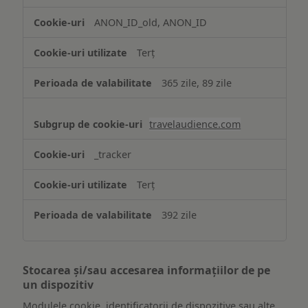
ANON_ID_old, ANON_ID
Terț
365 zile, 89 zile
travelaudience.com
_tracker
Terț
392 zile
Stocarea și/sau accesarea informațiilor de pe
un dispozitiv
Modulele cookie, identificatorii de dispozitive sau alte