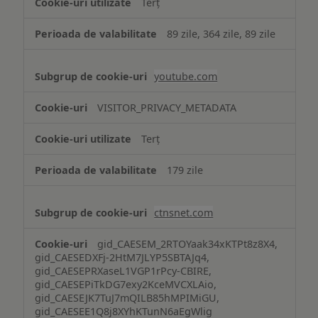
Terț
89 zile, 364 zile, 89 zile
youtube.com
VISITOR_PRIVACY_METADATA
Terț
179 zile
ctnsnet.com
gid_CAESEM_2RTOYaak34xKTPt8z8X4,
gid_CAESEDXFj-2HtM7JLYP5SBTAJq4,
gid_CAESEPRXaseL1VGP1rPcy-CBIRE,
gid_CAESEPiTkDG7exy2KceMVCXLAio,
gid_CAESEJK7TuJ7mQILB85hMPIMiGU,
gid_CAESEE1Q8j8XYhKTunN6aEgWlig