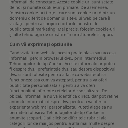
informații de conectare. Aceste cookie-uri sunt setate
de noi și numite cookie-uri primare. De asemenea,
folosim cookie-uri terțe - care sunt cookie-uri dintr-un
domeniu diferit de domeniul site-ului web pe care îl
vizitați - pentru a sprijini eforturile noastre de
publicitate și marketing. Mai precis, folosim cookie-uri
și alte tehnologii de urmărire în următoarele scopuri:
Cum vă exprimați opțiunile
Cand vizitati un website, acesta poate plasa sau accesa
informatii pe/din browserul dvs., prin intermediul
Tehnologiilor de tip Cookie. Aceste informatii ar putea
fi despre dvs., preferintele dvs. sau despre dispozitivul
dvs. si sunt folosite pentru a face ca website-ul sa
functioneze asa cum va asteptati, pentru a va oferi
publicitate personalizata si pentru a va oferi
functionalitati aferente retelelor de socializare. De
obicei, informatiile nu va identifica direct, dar pot retine
anumite informatii despre dvs. pentru a va oferi o
experienta web mai personalizata. Puteti alege sa nu
permiteti folosirea Tehnologiilor de tip Cookie in
anumite scopuri. Dati click pe diferitele rubrici ale
categoriilor de mai jos pentru a afla mai multe despre