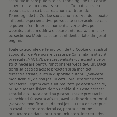
scopurile in care putem folosi Tehnologii de tip Cookie
si pentru a va personaliza setarile. Cu toate acestea,
trebuie sa stiti ca blocarea anumitor tipuri de
Tehnologii de tip Cookie sau a anumitor Vendor-i poate
influenta experienta dvs. pe website si serviciile pe care
le putem oferi. In orice moment al vizitei dvs. pe
website, puteti modifica o setare anterioara, prin click
pe sectiunea Modifica setari confidentialitate, din josul
paginii.
Toate categoriile de Tehnologii de tip Cookie din cadrul
Scopurilor de Prelucrare bazate pe Consimtamant sunt
presetate INACTIVE pe acest website (cu exceptia celor
strict necesare pentru functionarea website-ului). Daca
doriti sa pastrati aceste presetari si sa inchideti
fereastra afisata, aveti la dispozitie butonul „Salveaza
modificarile”, de mai jos. In cazul prelucrarilor bazate
pe Interes Legitim care sunt realizate pe acest website,
nu se plaseaza fisiere de tip Cookie si nu este necesar
acordul dvs. Daca doriti sa pastrati aceste presetari si
sa inchideti fereastra afisata, aveti la dispozitie butonul
„Salveaza modificarile”, de mai jos. Cu titlu de exceptie,
in cazul in care considerati ca, pentru o anume
prelucrare de date, intr-un anumit scop, interesul dvs.