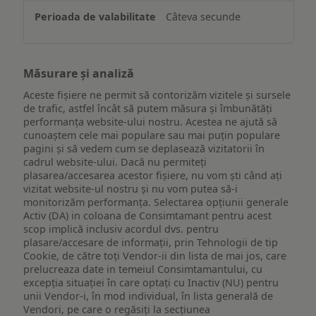
Câteva secunde
Măsurare și analiză
Aceste fișiere ne permit să contorizăm vizitele și sursele
de trafic, astfel încât să putem măsura și îmbunătăți
performanța website-ului nostru. Acestea ne ajută să
cunoaștem cele mai populare sau mai puțin populare
pagini și să vedem cum se deplasează vizitatorii în
cadrul website-ului. Dacă nu permiteți
plasarea/accesarea acestor fișiere, nu vom ști când ați
vizitat website-ul nostru și nu vom putea să-i
monitorizăm performanța. Selectarea opțiunii generale
Activ (DA) in coloana de Consimtamant pentru acest
scop implică inclusiv acordul dvs. pentru
plasare/accesare de informații, prin Tehnologii de tip
Cookie, de către toți Vendor-ii din lista de mai jos, care
prelucreaza date in temeiul Consimtamantului, cu
excepția situației în care optați cu Inactiv (NU) pentru
unii Vendor-i, în mod individual, în lista generală de
Vendori, pe care o regăsiți la secțiunea