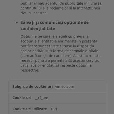
publisher sau agentul de publicitate în livrarea
conținutului și a reclamelor și la interacțiunea
dvs. cu acestea.
Salvați și comunicați opțiunile de
confidențialitate
Opțiunile pe care le alegeți cu privire la
scopurile și entitățile enumerate în prezenta
notificare sunt salvate și puse la dispoziția
acelor entități sub formă de semnale digitale
(cum ar fi un șir de caractere). Acest lucru este
necesar pentru a permite atât acestui serviciu,
cât și acelor entități să respecte opțiunile
respective.
Asigurarea
vimeo.com
funcționalităților
website-
__cf_bm
ului
Terț