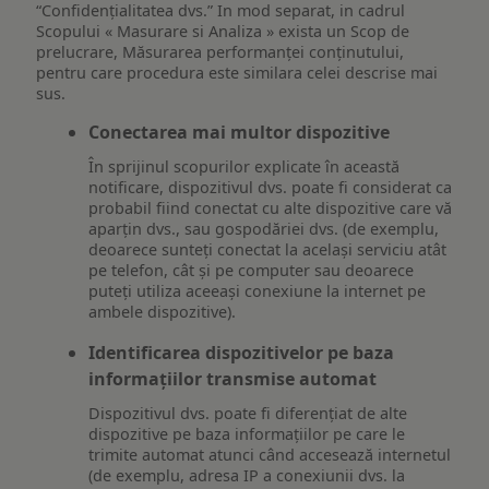
“Confidențialitatea dvs.” In mod separat, in cadrul
Scopului « Masurare si Analiza » exista un Scop de
prelucrare, Măsurarea performanței conținutului,
pentru care procedura este similara celei descrise mai
sus.
Conectarea mai multor dispozitive
În sprijinul scopurilor explicate în această
notificare, dispozitivul dvs. poate fi considerat ca
probabil fiind conectat cu alte dispozitive care vă
aparțin dvs., sau gospodăriei dvs. (de exemplu,
deoarece sunteți conectat la același serviciu atât
pe telefon, cât și pe computer sau deoarece
puteți utiliza aceeași conexiune la internet pe
ambele dispozitive).
Identificarea dispozitivelor pe baza
informațiilor transmise automat
Dispozitivul dvs. poate fi diferențiat de alte
dispozitive pe baza informațiilor pe care le
trimite automat atunci când accesează internetul
(de exemplu, adresa IP a conexiunii dvs. la