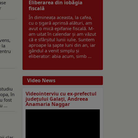
Eliberarea din iobăgia
ase
r
fiscală
În dimineața aceasta, la cafea,
cu o țigară aprinsă alături, am
avut o mică epifanie fiscală. M-
am uitat în calendar și am văzut
că e sfârșitul lunii iulie. Suntem
vens,
aproape la șapte luni din an, iar
 la
gândul a venit simplu și
pentru
eliberator: abia acum, simb ...
Video News
studiu
Videointerviu cu ex-prefectul
ropa, în
judeţului Galaţi, Andreea
u fost
Anamaria Naggar
 ...
ii clar