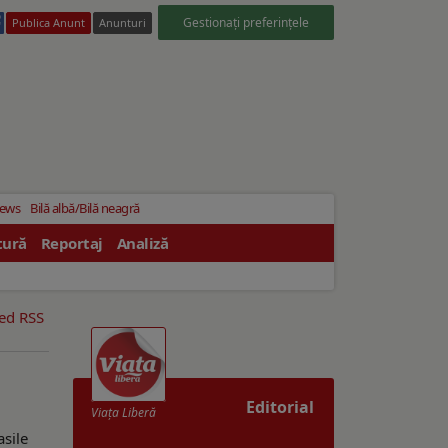
Gestionați preferințele
Publica Anunt
Anunturi
News
Bilă albă/Bilă neagră
tură
Reportaj
Analiză
eed RSS
Editorial
Viaţa Liberă
asile