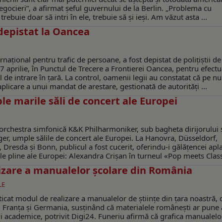
gocieri”, a afirmat șeful guvernului de la Berlin. „Problema cu
rebuie doar să intri în ele, trebuie să și ieși. Am văzut asta ...
depistat la Oancea
ațional pentru trafic de persoane, a fost depistat de polițiștii de
17 aprilie, în Punctul de Trecere a Frontierei Oancea, pentru efect
ul de intrare în țară. La control, oamenii legii au constatat că pe 
plicare a unui mandat de arestare, gestionată de autorităţi ...
e marile săli de concert ale Europei
orchestra simfonică K&K Philharmoniker, sub bagheta dirijorului 
er, umple sălile de concert ale Europei. La Hanovra, Düsseldorf,
Dresda şi Bonn, publicul a fost cucerit, oferindu-i gălăţencei apl
lile pline ale Europei: Alexandra Crișan în turneul «Pop meets Classi
lizare a manualelor școlare din România
LE
iticat modul de realizare a manualelor de științe din țara noastră,
 Franța și Germania, susținând că materialele românești ar pune 
ii academice, potrivit Digi24. Funeriu afirmă că grafica manualelo