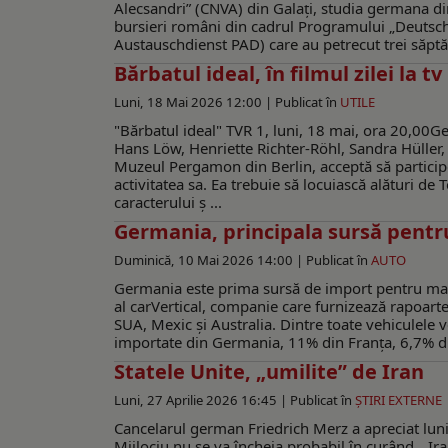
Alecsandri” (CNVA) din Galați, studia germana dinc
bursieri români din cadrul Programului „Deutsch
Austauschdienst PAD) care au petrecut trei săptă
Bărbatul ideal, în filmul zilei la tv
Luni, 18 Mai 2026 12:00 |
Publicat în
UTILE
"Bărbatul ideal" TVR 1, luni, 18 mai, ora 20,00
Hans Löw, Henriette Richter-Röhl, Sandra Hüller,
Muzeul Pergamon din Berlin, acceptă să particip
activitatea sa. Ea trebuie să locuiască alături d
caracterului ș ...
Germania, principala sursă pent
Duminică, 10 Mai 2026 14:00 |
Publicat în
AUTO
Germania este prima sursă de import pentru maș
al carVertical, companie care furnizează rapoarte 
SUA, Mexic și Australia. Dintre toate vehiculele v
importate din Germania, 11% din Franța, 6,7% din
Statele Unite, „umilite” de Iran
Luni, 27 Aprilie 2026 16:45 |
Publicat în
ŞTIRI EXTERNE
Cancelarul german Friedrich Merz a apreciat luni c
Mijlociu nu se va încheia probabil în curând. „Ira