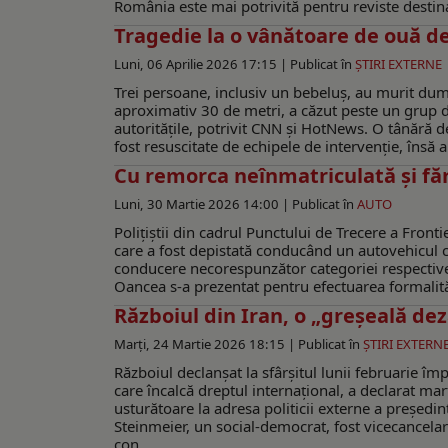
România este mai potrivită pentru reviste destinate 
Tragedie la o vânătoare de ouă d
Luni, 06 Aprilie 2026 17:15 |
Publicat în
ŞTIRI EXTERNE
Trei persoane, inclusiv un bebeluș, au murit dum
aproximativ 30 de metri, a căzut peste un grup 
autoritățile, potrivit CNN și HotNews. O tânără 
fost resuscitate de echipele de intervenție, însă au
Cu remorca neînmatriculată și fă
Luni, 30 Martie 2026 14:00 |
Publicat în
AUTO
Poliţiştii din cadrul Punctului de Trecere a Fron
care a fost depistată conducând un autovehicul 
conducere necorespunzător categoriei respective. 
Oancea s-a prezentat pentru efectuarea formalităţ
Războiul din Iran, o „greșeală de
Marți, 24 Martie 2026 18:15 |
Publicat în
ŞTIRI EXTERN
Războiul declanșat la sfârșitul lunii februarie îm
care încalcă dreptul internațional, a declarat ma
usturătoare la adresa politicii externe a președ
Steinmeier, un social-democrat, fost vicecancelar
con ...