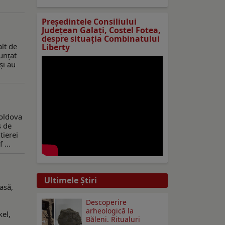
Preşedintele Consiliului
Judeţean Galaţi, Costel Fotea,
despre situaţia Combinatului
lt de
Liberty
unțat
și au
Moldova
s de
tierei
 ...
Ultimele Ştiri
asă,
Descoperire
.
arheologică la
kel,
Băleni. Ritualuri