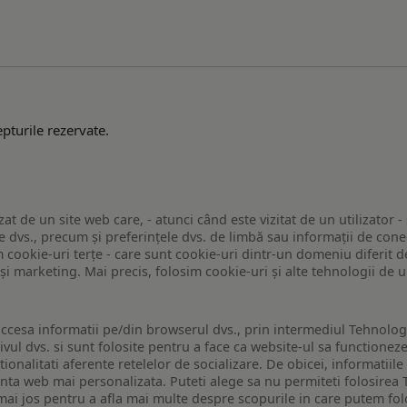
pturile rezervate.
zat de un site web care, - atunci când este vizitat de un utilizator -
 dvs., precum și preferințele dvs. de limbă sau informații de conec
ookie-uri terțe - care sunt cookie-uri dintr-un domeniu diferit de 
e și marketing. Mai precis, folosim cookie-uri și alte tehnologii de
ccesa informatii pe/din browserul dvs., prin intermediul Tehnologii
ivul dvs. si sunt folosite pentru a face ca website-ul sa functionez
tionalitati aferente retelelor de socializare. De obicei, informatiile
enta web mai personalizata. Puteti alege sa nu permiteti folosirea 
de mai jos pentru a afla mai multe despre scopurile in care putem fo