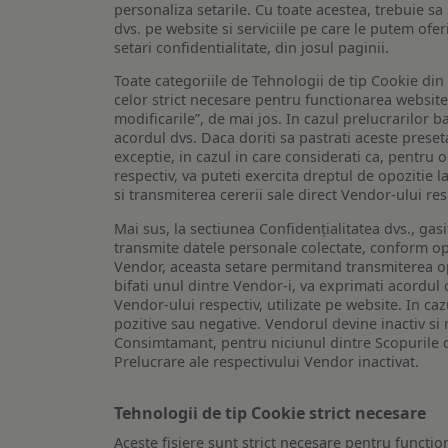
personaliza setarile. Cu toate acestea, trebuie s
dvs. pe website si serviciile pe care le putem ofer
setari confidentialitate, din josul paginii.
Toate categoriile de Tehnologii de tip Cookie di
celor strict necesare pentru functionarea website-u
modificarile”, de mai jos. In cazul prelucrarilor 
acordul dvs. Daca doriti sa pastrati aceste presetar
exceptie, in cazul in care considerati ca, pentru 
respectiv, va puteti exercita dreptul de opozitie l
si transmiterea cererii sale direct Vendor-ului res
Mai sus, la sectiunea Confidențialitatea dvs., gas
transmite datele personale colectate, conform opt
Vendor, aceasta setare permitand transmiterea opt
bifati unul dintre Vendor-i, va exprimati acordul
Vendor-ului respectiv, utilizate pe website. In caz
pozitive sau negative. Vendorul devine inactiv si 
Consimtamant, pentru niciunul dintre Scopurile d
Prelucrare ale respectivului Vendor inactivat.
Tehnologii de tip Cookie strict necesare
Aceste fisiere sunt strict necesare pentru functio