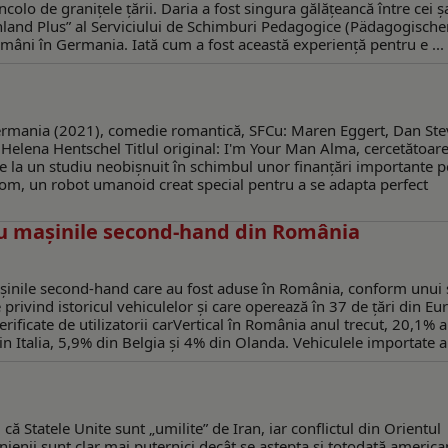
olo de graniţele ţării. Daria a fost singura gălăţeancă între cei ş
land Plus” al Serviciului de Schimburi Pedagogice (Pädagogische
mâni în Germania. Iată cum a fost această experienţă pentru e ...
Germania (2021), comedie romantică, SFCu: Maren Eggert, Dan Ste
 Helena Hentschel Titlul original: I'm Your Man Alma, cercetătoare
e la un studiu neobișnuit în schimbul unor finanțări importante 
e Tom, un robot umanoid creat special pentru a se adapta perfect
ru mașinile second-hand din România
inile second-hand care au fost aduse în România, conform unui 
privind istoricul vehiculelor și care operează în 37 de țări din Eu
erificate de utilizatorii carVertical în România anul trecut, 20,1% a
 Italia, 5,9% din Belgia și 4% din Olanda. Vehiculele importate au
ă Statele Unite sunt „umilite” de Iran, iar conflictul din Orientul
nienii sunt clar mai puternici decât se aștepta și totodată american