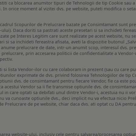
a stiti ca blocarea anumitor tipuri de Tehnologii de tip Cookie sau
i. In orice moment al vizitei dvs. pe website, puteti modifica o set
n cadrul Scopurilor de Prelucrare bazate pe Consimtamant sunt pre
lui). Daca doriti sa pastrati aceste presetari si sa inchideti fereas
bazate pe Interes Legitim care sunt realizate pe acest website, nu s
i si sa inchideti fereastra afisata, aveti la dispozitie butonul „Sal
o anume prelucrare de date, intr-un anumit scop, interesul dvs. pre
a prelucrare, prin accesarea politicii de confidentialitate a Vendor-u
pectiv.
iti si lista Vendor-ilor cu care colaboram in prezent (sau cu care p
iunilor exprimate de dvs. privind folosirea Tehnologiilor de tip Co
iunii dvs. de consimtamant pentru fiecare Vendor, fie ca este pozit
 ca acestui Vendor sa ii fie transmise optiunile dvs. de consimtama
ul in care optati sa debifati unul dintre Vendor-i, acestuia nu ii v
nu va cunoaste optiunile dvs., deci implicit nu va efectua nicio Pre
e Prelucrare de pe website, chiar daca dvs. ati optat cu DA pentru
narea website-ului, inclusiv cele pentru salvarea/procesarea optiun