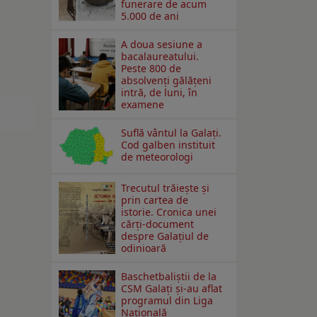
funerare de acum
5.000 de ani
A doua sesiune a
bacalaureatului.
Peste 800 de
absolvenţi gălăţeni
intră, de luni, în
examene
Suflă vântul la Galaţi.
Cod galben instituit
de meteorologi
Trecutul trăiește și
prin cartea de
istorie. Cronica unei
cărți-document
despre Galațiul de
odinioară
Baschetbaliștii de la
CSM Galați și-au aflat
programul din Liga
Națională