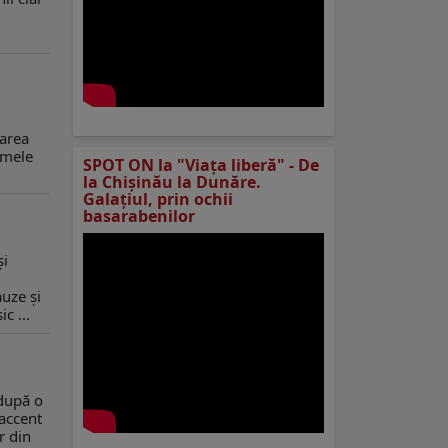
uarea
numele
SPOT ON la "Viaţa liberă" - De
la Chișinău la Dunăre.
Galațiul, prin ochii
basarabenilor
și
auze şi
c ...
 după o
accent
r din