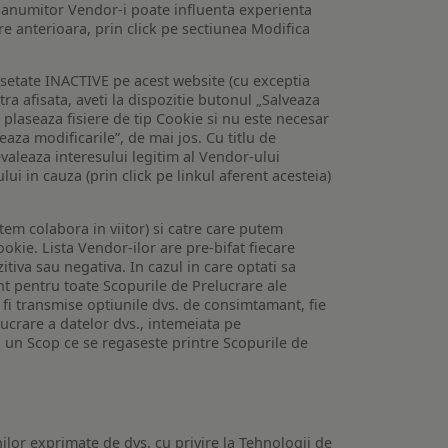
 a anumitor Vendor-i poate influenta experienta
are anterioara, prin click pe sectiunea Modifica
setate INACTIVE pe acest website (cu exceptia
tra afisata, aveti la dispozitie butonul „Salveaza
e plaseaza fisiere de tip Cookie si nu este necesar
veaza modificarile”, de mai jos. Cu titlu de
valeaza interesului legitim al Vendor-ului
lui in cauza (prin click pe linkul aferent acesteia)
utem colabora in viitor) si catre care putem
okie. Lista Vendor-ilor are pre-bifat fiecare
iva sau negativa. In cazul in care optati sa
nt pentru toate Scopurile de Prelucrare ale
or fi transmise optiunile dvs. de consimtamant, fie
lucrare a datelor dvs., intemeiata pe
 un Scop ce se regaseste printre Scopurile de
ilor exprimate de dvs. cu privire la Tehnologii de