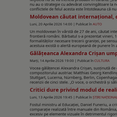
nu au o strategie cu adevărat convingătoare la ne
conflictele de felul acesta este întotdeauna că nu t
Moldovean căutat internațional, 
Luni, 20 Aprilie 2026 14:00 |
Publicat în
AUTO
Un moldovean în vârstă de 27 de ani, căutat intern
frontieră români. Bărbatul s-a prezentat vineri, 
formalităţilor necesare trecerii graniţei, pe sens
acestuia există o alertă europeană de punere în a
Gălăţeanca Alexandra Crişan umpl
Marți, 14 Aprilie 2026 19:00 |
Publicat în
CULTURA
Vocea gălăţencei Alexandra Crişan, susţinută de 
compozitorului austriac Matthias Georg Kendling
Stuttgart, Lucerna, Nürnberg, Berlin, Copenhaga, 
recenzii de cinci stele. „O voce, o orchestră și să
Critici dure privind modul de rea
Luni, 13 Aprilie 2026 19:45 |
Publicat în
ŞTIRI NAŢIONA
Fostul ministru al Educației, Daniel Funeriu, a cr
comparație realizată între manuale din România,
excesiv pe elemente vizuale în detrimentul rigor