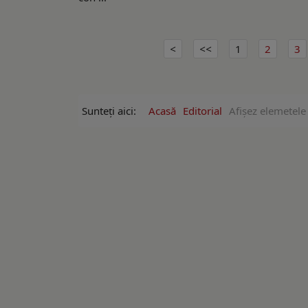
1
2
3
Sunteți aici:
Acasă
Editorial
Afişez elemetele