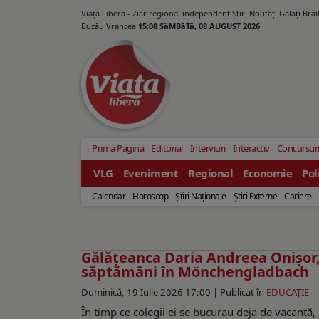
Viața Liberă - Ziar regional independent Știri Noutăți Galaţi Bră
Buzău Vrancea
15:08 SâMBăTă, 08 AUGUST 2026
Prima Pagina
Editorial
Interviuri
Interactiv
Concursur
VLG
Eveniment
Regional
Economie
Pol
Calendar
Horoscop
Ştiri Naţionale
Ştiri Externe
Cariere
Gălăţeanca Daria Andreea Onișor,
săptămâni în Mönchengladbach
Duminică, 19 Iulie 2026 17:00 |
Publicat în
EDUCAŢIE
În timp ce colegii ei se bucurau deja de vacanţă, 