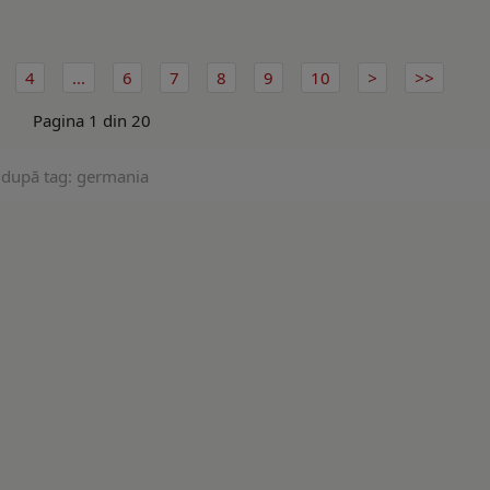
4
...
6
7
8
9
10
Pagina 1 din 20
 după tag: germania