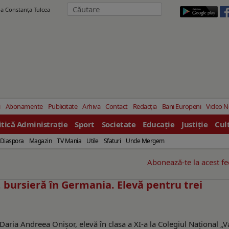
ila Constanţa Tulcea
i
Abonamente
Publicitate
Arhiva
Contact
Redacția
Bani Europeni
Video 
itică Administrație
Sport
Societate
Educație
Justiție
Cul
Diaspora
Magazin
TV Mania
Utile
Sfaturi
Unde Mergem
Abonează-te la acest f
 bursieră în Germania. Elevă pentru trei
Daria Andreea Onișor, elevă în clasa a XI-a la Colegiul Național „V