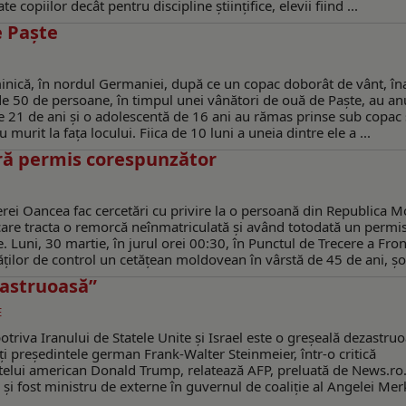
copiilor decât pentru discipline științifice, elevii fiind ...
e Paște
inică, în nordul Germaniei, după ce un copac doborât de vânt, îna
de 50 de persoane, în timpul unei vânători de ouă de Paște, au an
de 21 de ani și o adolescentă de 16 ani au rămas prinse sub copac 
 murit la fața locului. Fiica de 10 luni a uneia dintre ele a ...
ră permis corespunzător
tierei Oancea fac cercetări cu privire la o persoană din Republica 
care tracta o remorcă neînmatriculată şi având totodată un permi
Luni, 30 martie, în jurul orei 00:30, în Punctul de Trecere a Fron
ilor de control un cetăţean moldovean în vârstă de 45 de ani, șof
zastruoasă”
E
potriva Iranului de Statele Unite și Israel este o greșeală dezastruo
rți președintele german Frank-Walter Steinmeier, într-o critică
intelui american Donald Trump, relatează AFP, preluată de News.ro
 și fost ministru de externe în guvernul de coaliție al Angelei Mer