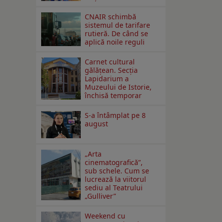
CNAIR schimbă
sistemul de tarifare
rutieră. De când se
aplică noile reguli
Carnet cultural
gălăţean. Secţia
Lapidarium a
Muzeului de Istorie,
închisă temporar
S-a întâmplat pe 8
august
„Arta
cinematografică”,
sub schele. Cum se
lucrează la viitorul
sediu al Teatrului
„Gulliver”
Weekend cu