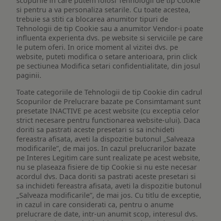
scopurile in care putem folosi Tehnologii de tip Cookie
si pentru a va personaliza setarile. Cu toate acestea,
trebuie sa stiti ca blocarea anumitor tipuri de
Tehnologii de tip Cookie sau a anumitor Vendor-i poate
influenta experienta dvs. pe website si serviciile pe care
le putem oferi. In orice moment al vizitei dvs. pe
website, puteti modifica o setare anterioara, prin click
pe sectiunea Modifica setari confidentialitate, din josul
paginii.
Toate categoriile de Tehnologii de tip Cookie din cadrul
Scopurilor de Prelucrare bazate pe Consimtamant sunt
presetate INACTIVE pe acest website (cu exceptia celor
strict necesare pentru functionarea website-ului). Daca
doriti sa pastrati aceste presetari si sa inchideti
fereastra afisata, aveti la dispozitie butonul „Salveaza
modificarile”, de mai jos. In cazul prelucrarilor bazate
pe Interes Legitim care sunt realizate pe acest website,
nu se plaseaza fisiere de tip Cookie si nu este necesar
acordul dvs. Daca doriti sa pastrati aceste presetari si
sa inchideti fereastra afisata, aveti la dispozitie butonul
„Salveaza modificarile”, de mai jos. Cu titlu de exceptie,
in cazul in care considerati ca, pentru o anume
prelucrare de date, intr-un anumit scop, interesul dvs.