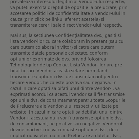
prevaleaza interesului legitim al Vendor-ului respectiv,
va puteti exercita dreptul de opozitie la prelucrare, prin
accesarea politicii de confidentialitate a Vendor-ului in
cauza (prin click pe linkul aferent acesteia) si
transmiterea cererii sale direct Vendor-ului respectiv.
Mai sus, la sectiunea Confidențialitatea dvs., gasiti si
lista Vendor-ilor cu care colaboram in prezent (sau cu
care putem colabora in viitor) si catre care putem
transmite datele personale colectate, conform
optiunilor exprimate de dvs. privind folosirea
Tehnologiilor de tip Cookie. Lista Vendor-ilor are pre-
bifat fiecare Vendor, aceasta setare permitand
transmiterea optiunii dvs. de consimtamant pentru
fiecare Vendor, fie ca este pozitiva sau negativa. In
cazul in care optati sa bifati unul dintre Vendor-i, va
exprimati acordul ca acestui Vendor sa ii fie transmise
optiunile dvs. de consimtamant pentru toate Scopurile
de Prelucrare ale Vendor-ului respectiv, utilizate pe
website. In cazul in care optati sa debifati unul dintre
Vendor-i, acestuia nu ii vor fi transmise optiunile dvs.
de consimtamant, fie pozitive sau negative. Vendorul
devine inactiv si nu va cunoaste optiunile dvs., deci
implicit nu va efectua nicio Prelucrare a datelor dvs.,