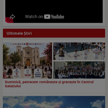
Ultimele Ştiri
Duminică, petrecem româneşte şi greceşte în Centrul
Galaţiului