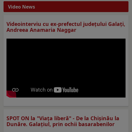
Video News
Videointerviu cu ex-prefectul judeţului Galaţi,
Andreea Anamaria Naggar
SPOT ON la "Viaţa liberă" - De la Chișinău la
Dunăre. Galațiul, prin ochii basarabenilor