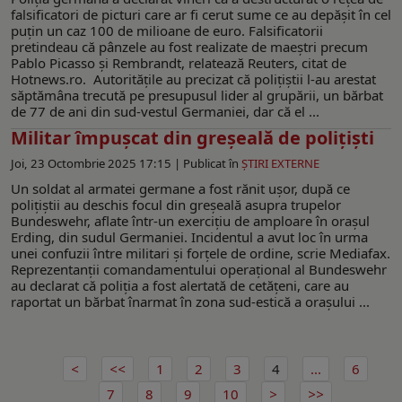
falsificatori de picturi care ar fi cerut sume ce au depășit în cel
puțin un caz 100 de milioane de euro. Falsificatorii
pretindeau că pânzele au fost realizate de maeștri precum
Pablo Picasso și Rembrandt, relatează Reuters, citat de
Hotnews.ro. Autoritățile au precizat că polițiștii l-au arestat
săptămâna trecută pe presupusul lider al grupării, un bărbat
de 77 de ani din sud-vestul Germaniei, dar că el ...
Militar împușcat din greșeală de polițiști
Joi, 23 Octombrie 2025 17:15 |
Publicat în
ŞTIRI EXTERNE
Un soldat al armatei germane a fost rănit ușor, după ce
polițiștii au deschis focul din greșeală asupra trupelor
Bundeswehr, aflate într-un exercițiu de amploare în orașul
Erding, din sudul Germaniei. Incidentul a avut loc în urma
unei confuzii între militari și forțele de ordine, scrie Mediafax.
Reprezentanții comandamentului operațional al Bundeswehr
au declarat că poliția a fost alertată de cetățeni, care au
raportat un bărbat înarmat în zona sud-estică a orașului ...
1
2
3
4
...
6
7
8
9
10