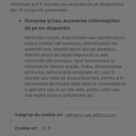
informații pot fi stocate sau accesate de pe dispozitivul
dvs. în scopurile prezentate.
Stocarea și/sau accesarea informațiilor
de pe un dispozitiv
Modulele cookie, dispozitivele sau identificatorii
online similari (de exemplu, identificatorii de
autentificare, identificatorii alocați aleatoriu,
identificatorii de rețea) împreună cu alte
informații (de exemplu, tipul browserului și
informațiile despre acesta, limba, dimensiunea
ecranului, tehnologiile acceptate etc.) pot fi
stocate sau citite pe dispozitivul dvs. pentru a le
recunoaște de fiecare dată când se conectează la
o aplicație sau la un site web, pentru unul sau
mai multe scopuri prezentate aici.
Stocarea
admp-tc-sati.adtlgc.com
și/sau
accesarea
cX_P
informațiilor