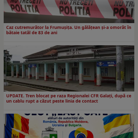
Caz cutremurător la Frumușița. Un gălățean și-a omorât în
bătaie tatăl de 83 de ani
UPDATE. Tren blocat pe raza Regionalei CFR Galați, după ce
un cablu rupt a căzut peste linia de contact