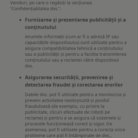
Vendori, pe care o regăsiți la secțiunea
“Confidențialitatea dvs.”.
Furnizarea și prezentarea publicității și a
conținutului
Anumite informații (cum ar fi o adresă IP sau
capacitățile dispozitivului) sunt utilizate pentru a
asigura compatibilitatea tehnică a conținutului
sau a publicității și pentru a facilita transmiterea
conținutului sau a reclamei către dispozitivul
dvs.
Asigurarea securității, prevenirea și
detectarea fraudei și corectarea erorilor
Datele dvs. pot fi utilizate pentru a monitoriza și
preveni activitatea neobișnuită și posibil
frauduloasă (de exemplu, cu privire la
publicitate, clicuri efectuate de roboți pe
reclame) și pentru a se asigura că sistemele și
procesele funcționează corect și sigur. De
asemenea, pot fi utilizate pentru a corecta orice
probleme care pot fi întâmpinate de dvs.,