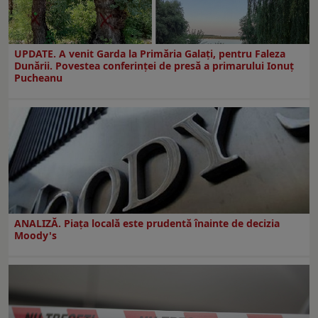
UPDATE. A venit Garda la Primăria Galaţi, pentru Faleza
Dunării. Povestea conferinţei de presă a primarului Ionuţ
Pucheanu
ANALIZĂ. Piața locală este prudentă înainte de decizia
Moody's