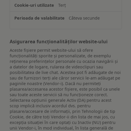
de
Terț
pe
un
Câteva secunde
dispozitiv
Asigurarea funcționalităților website-ului
Aceste fișiere permit website-ului să ofere
funcționalități sporite și personalizate, de exemplu
reţinerea preferinţelor personale cu ocazia navigării și
a datelor de logare, rularea de videoclipuri sau
posibilitatea de live chat. Acestea pot fi adăugate de noi
sau de furnizori terți ale căror servicii le-am adăugat pe
paginile noastre (Vendor-i). Dacă nu permiteți
plasarea/accesarea acestor fișiere, este posibil ca unele
sau toate aceste servicii să nu funcționeze corect.
Selectarea opțiunii generale Activ (DA) pentru acest
scop implică inclusiv acordul dvs. pentru
plasare/accesare de informații, prin Tehnologii de tip
Cookie, de către toți Vendor-ii din lista de mai jos, cu
excepția situației în care optați cu Inactiv (NU) pentru
unii Vendor-i, în mod individual, în lista generală de