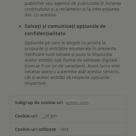
publisher sau agentul de publicitate în livrarea
conținutului și a reclamelor și la interacțiunea
dvs. cu acestea.
Salvați și comunicați opțiunile de
confidențialitate
Opțiunile pe care le alegeți cu privire la
scopurile și entitățile enumerate în prezenta
notificare sunt salvate și puse la dispoziția
acelor entități sub formă de semnale digitale
(cum ar fi un șir de caractere). Acest lucru este
necesar pentru a permite atât acestui serviciu,
cât și acelor entități să respecte opțiunile
respective.
Asigurarea
vimeo.com
funcționalităților
website-
__cf_bm
ului
Terț