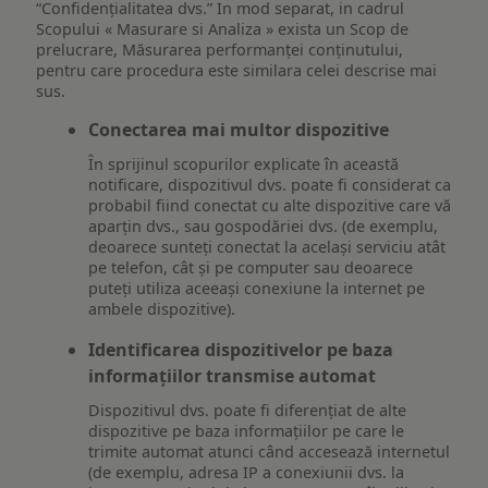
“Confidențialitatea dvs.” In mod separat, in cadrul
Scopului « Masurare si Analiza » exista un Scop de
prelucrare, Măsurarea performanței conținutului,
pentru care procedura este similara celei descrise mai
sus.
Conectarea mai multor dispozitive
În sprijinul scopurilor explicate în această
notificare, dispozitivul dvs. poate fi considerat ca
probabil fiind conectat cu alte dispozitive care vă
aparțin dvs., sau gospodăriei dvs. (de exemplu,
deoarece sunteți conectat la același serviciu atât
pe telefon, cât și pe computer sau deoarece
puteți utiliza aceeași conexiune la internet pe
ambele dispozitive).
Identificarea dispozitivelor pe baza
informațiilor transmise automat
Dispozitivul dvs. poate fi diferențiat de alte
dispozitive pe baza informațiilor pe care le
trimite automat atunci când accesează internetul
(de exemplu, adresa IP a conexiunii dvs. la