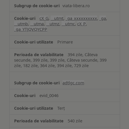
viata-libera.ro
cX_G
,
__utmt
,
_ga_xxxxxxxxxx
,
_ga
,
__utmb
,
__utma
,
__utmz
,
__utmc
,
cX_P
,
_ga_YTJQVQYCPP
Primare
394 zile, Câteva
secunde, 399 zile, 399 zile, Câteva secunde, 399
zile, 182 zile, 364 zile, 394 zile, 729 zile
adtlgc.com
evid_0046
Terț
540 zile