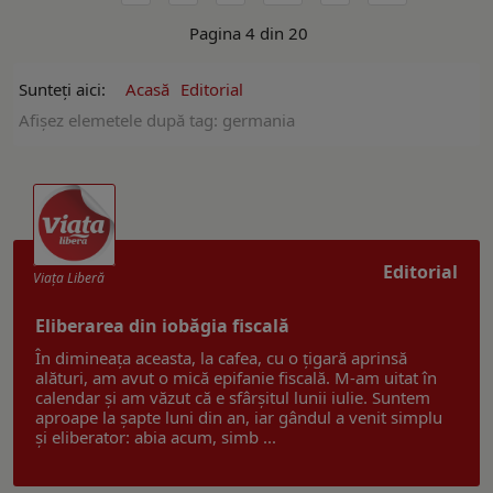
Pagina 4 din 20
Sunteți aici:
Acasă
Editorial
Afişez elemetele după tag: germania
Editorial
Viaţa Liberă
Eliberarea din iobăgia fiscală
În dimineața aceasta, la cafea, cu o țigară aprinsă
alături, am avut o mică epifanie fiscală. M-am uitat în
calendar și am văzut că e sfârșitul lunii iulie. Suntem
aproape la șapte luni din an, iar gândul a venit simplu
și eliberator: abia acum, simb ...