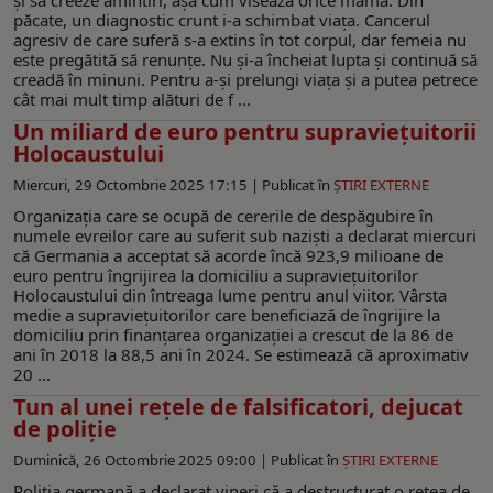
păcate, un diagnostic crunt i-a schimbat viața. Cancerul
agresiv de care suferă s-a extins în tot corpul, dar femeia nu
este pregătită să renunțe. Nu și-a încheiat lupta și continuă să
creadă în minuni. Pentru a-și prelungi viața și a putea petrece
cât mai mult timp alături de f ...
Un miliard de euro pentru supraviețuitorii
Holocaustului
Miercuri, 29 Octombrie 2025 17:15 |
Publicat în
ŞTIRI EXTERNE
Organizația care se ocupă de cererile de despăgubire în
numele evreilor care au suferit sub naziști a declarat miercuri
că Germania a acceptat să acorde încă 923,9 milioane de
euro pentru îngrijirea la domiciliu a supraviețuitorilor
Holocaustului din întreaga lume pentru anul viitor. Vârsta
medie a supraviețuitorilor care beneficiază de îngrijire la
domiciliu prin finanțarea organizației a crescut de la 86 de
ani în 2018 la 88,5 ani în 2024. Se estimează că aproximativ
20 ...
Tun al unei rețele de falsificatori, dejucat
de poliție
Duminică, 26 Octombrie 2025 09:00 |
Publicat în
ŞTIRI EXTERNE
Poliția germană a declarat vineri că a destructurat o rețea de