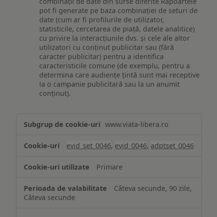
combinații de date din surse diferite Rapoartele
pot fi generate pe baza combinației de seturi de
date (cum ar fi profilurile de utilizator,
statisticile, cercetarea de piață, datele analitice)
cu privire la interacțiunile dvs. și cele ale altor
utilizatori cu conținut publicitar sau (fără
caracter publicitar) pentru a identifica
caracteristicile comune (de exemplu, pentru a
determina care audiențe țintă sunt mai receptive
la o campanie publicitară sau la un anumit
conținut).
Măsurare
www.viata-libera.ro
și
analiză
evid_set_0046
,
evid_0046
,
adptset_0046
Primare
Câteva secunde, 90 zile,
Câteva secunde