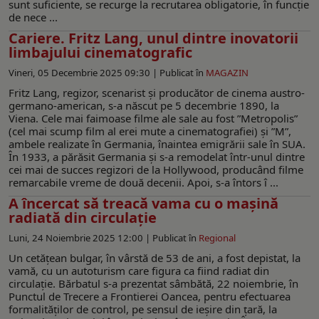
sunt suficiente, se recurge la recrutarea obligatorie, în funcție
de nece ...
Cariere. Fritz Lang, unul dintre inovatorii
limbajului cinematografic
Vineri, 05 Decembrie 2025 09:30 |
Publicat în
MAGAZIN
Fritz Lang, regizor, scenarist și producător de cinema austro-
germano-american, s-a născut pe 5 decembrie 1890, la
Viena. Cele mai faimoase filme ale sale au fost ”Metropolis”
(cel mai scump film al erei mute a cinematografiei) și ”M”,
ambele realizate în Germania, înaintea emigrării sale în SUA.
În 1933, a părăsit Germania și s-a remodelat într-unul dintre
cei mai de succes regizori de la Hollywood, producând filme
remarcabile vreme de două decenii. Apoi, s-a întors î ...
A încercat să treacă vama cu o mașină
radiată din circulație
Luni, 24 Noiembrie 2025 12:00 |
Publicat în
Regional
Un cetățean bulgar, în vârstă de 53 de ani, a fost depistat, la
vamă, cu un autoturism care figura ca fiind radiat din
circulație. Bărbatul s-a prezentat sâmbătă, 22 noiembrie, în
Punctul de Trecere a Frontierei Oancea, pentru efectuarea
formalităților de control, pe sensul de ieșire din țară, la