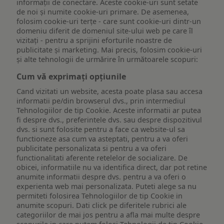
informații de conectare. Aceste cookie-uri sunt setate
de noi și numite cookie-uri primare. De asemenea,
folosim cookie-uri terțe - care sunt cookie-uri dintr-un
domeniu diferit de domeniul site-ului web pe care îl
vizitați - pentru a sprijini eforturile noastre de
publicitate și marketing. Mai precis, folosim cookie-uri
și alte tehnologii de urmărire în următoarele scopuri:
Cum vă exprimați opțiunile
Cand vizitati un website, acesta poate plasa sau accesa
informatii pe/din browserul dvs., prin intermediul
Tehnologiilor de tip Cookie. Aceste informatii ar putea
fi despre dvs., preferintele dvs. sau despre dispozitivul
dvs. si sunt folosite pentru a face ca website-ul sa
functioneze asa cum va asteptati, pentru a va oferi
publicitate personalizata si pentru a va oferi
functionalitati aferente retelelor de socializare. De
obicei, informatiile nu va identifica direct, dar pot retine
anumite informatii despre dvs. pentru a va oferi o
experienta web mai personalizata. Puteti alege sa nu
permiteti folosirea Tehnologiilor de tip Cookie in
anumite scopuri. Dati click pe diferitele rubrici ale
categoriilor de mai jos pentru a afla mai multe despre