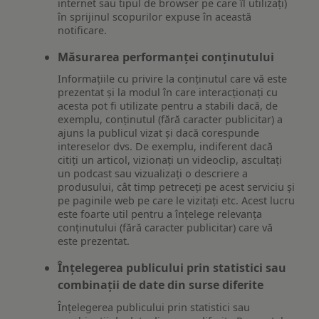
internet sau tipul de browser pe care îl utilizați)
în sprijinul scopurilor expuse în această
notificare.
Măsurarea performanței conținutului
Informațiile cu privire la conținutul care vă este
prezentat și la modul în care interacționați cu
acesta pot fi utilizate pentru a stabili dacă, de
exemplu, conținutul (fără caracter publicitar) a
ajuns la publicul vizat și dacă corespunde
intereselor dvs. De exemplu, indiferent dacă
citiți un articol, vizionați un videoclip, ascultați
un podcast sau vizualizați o descriere a
produsului, cât timp petreceți pe acest serviciu și
pe paginile web pe care le vizitați etc. Acest lucru
este foarte util pentru a înțelege relevanța
conținutului (fără caracter publicitar) care vă
este prezentat.
Înțelegerea publicului prin statistici sau
combinații de date din surse diferite
Înțelegerea publicului prin statistici sau