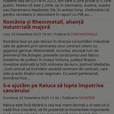
scădere față de 0,51% în 2023, din care 0,30% privat și 0,16%
public. Media UE este 2,26%, iar în Germania, Austria, Suedia
sau Danemarca depășește 3%. În același timp, cheltuielile UE
pentru cercetare și dezvoltare în raport cu PIB au ...
România și Rheinmetall, alianță
industrială majoră
Luni, 03 Noiembrie 2025 19:45 |
Publicat în
ŞTIRI NAŢIONALE
România face un pas decisiv în direcția consolidării industriei
sale de apărare prin semnarea unui contract istoric cu
gigantul german Rheinmetall. Acordul, anunțat luni de
premierul Ilie Bolojan, prevede construirea unei fabrici
moderne de pulberi în orașul Victoria, județul Brașov -
investiție estimată la 500 milioane de euro, potrivit Mediafax.
„Sunt onorat să închidem această semnare de contract, care
este practic finalul unei negocieri. Cu acest parteneriat,
România înce ...
S-o ajutăm pe Raluca să lupte împotriva
cancerului
Duminică, 02 Noiembrie 2025 12:30 |
Publicat în
SOCIETATE
Raluca este încă tânără şi cea mai mare dorință a ei este să-și
vadă fiica crescând, să fie prezentă la momentele importante
și să creeze amintiri, așa cum visează orice mamă. Din