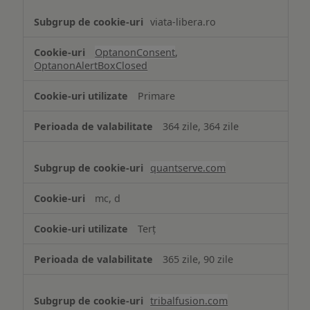
viata-libera.ro
OptanonConsent
,
OptanonAlertBoxClosed
Primare
364 zile, 364 zile
quantserve.com
mc, d
Terț
365 zile, 90 zile
tribalfusion.com