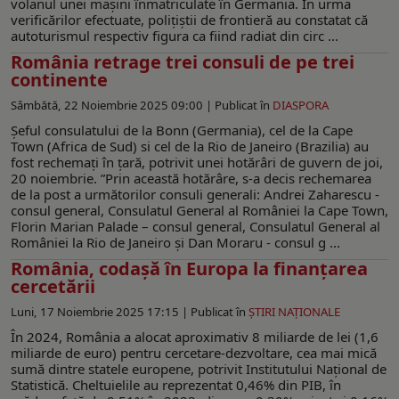
volanul unei mașini înmatriculate în Germania. În urma
verificărilor efectuate, polițiștii de frontieră au constatat că
autoturismul respectiv figura ca fiind radiat din circ ...
România retrage trei consuli de pe trei
continente
Sâmbătă, 22 Noiembrie 2025 09:00 |
Publicat în
DIASPORA
Șeful consulatului de la Bonn (Germania), cel de la Cape
Town (Africa de Sud) si cel de la Rio de Janeiro (Brazilia) au
fost rechemați în țară, potrivit unei hotărâri de guvern de joi,
20 noiembrie. ”Prin această hotărâre, s-a decis rechemarea
de la post a următorilor consuli generali: Andrei Zaharescu -
consul general, Consulatul General al României la Cape Town,
Florin Marian Palade – consul general, Consulatul General al
României la Rio de Janeiro și Dan Moraru - consul g ...
România, codașă în Europa la finanţarea
cercetării
Luni, 17 Noiembrie 2025 17:15 |
Publicat în
ŞTIRI NAŢIONALE
În 2024, România a alocat aproximativ 8 miliarde de lei (1,6
miliarde de euro) pentru cercetare-dezvoltare, cea mai mică
sumă dintre statele europene, potrivit Institutului Național de
Statistică. Cheltuielile au reprezentat 0,46% din PIB, în