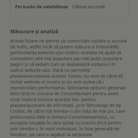
Câteva secunde
Măsurare și analiză
Aceste fișiere ne permit să contorizăm vizitele și sursele
de trafic, astfel încât să putem măsura și îmbunătăți
performanța website-ului nostru. Acestea ne ajută să
cunoaștem cele mai populare sau mai puțin populare
pagini și să vedem cum se deplasează vizitatorii în
cadrul website-ului. Dacă nu permiteți
plasarea/accesarea acestor fișiere, nu vom ști când ați
vizitat website-ul nostru și nu vom putea să-i
monitorizăm performanța. Selectarea opțiunii generale
Activ (DA) in coloana de Consimtamant pentru acest
scop implică inclusiv acordul dvs. pentru
plasare/accesare de informații, prin Tehnologii de tip
Cookie, de către toți Vendor-ii din lista de mai jos, care
prelucreaza date in temeiul Consimtamantului, cu
excepția situației în care optați cu Inactiv (NU) pentru
unii Vendor-i, în mod individual, în lista generală de
Vendori, pe care o regăsiți la secțiunea