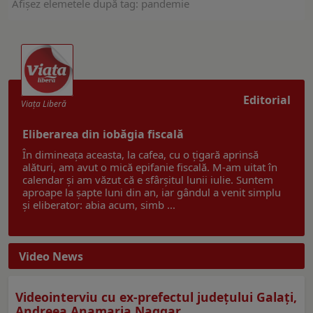
Afişez elemetele după tag: pandemie
Editorial
Viaţa Liberă
Eliberarea din iobăgia fiscală
În dimineața aceasta, la cafea, cu o țigară aprinsă
alături, am avut o mică epifanie fiscală. M-am uitat în
calendar și am văzut că e sfârșitul lunii iulie. Suntem
aproape la șapte luni din an, iar gândul a venit simplu
și eliberator: abia acum, simb ...
Video News
Videointerviu cu ex-prefectul judeţului Galaţi,
Andreea Anamaria Naggar