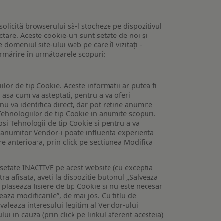
 solicită browserului să-l stocheze pe dispozitivul
tare. Aceste cookie-uri sunt setate de noi și
domeniul site-ului web pe care îl vizitați -
 urmărire în următoarele scopuri:
lor de tip Cookie. Aceste informatii ar putea fi
e asa cum va asteptati, pentru a va oferi
 nu va identifica direct, dar pot retine anumite
Tehnologiilor de tip Cookie in anumite scopuri.
losi Tehnologii de tip Cookie si pentru a va
 a anumitor Vendor-i poate influenta experienta
are anterioara, prin click pe sectiunea Modifica
setate INACTIVE pe acest website (cu exceptia
tra afisata, aveti la dispozitie butonul „Salveaza
e plaseaza fisiere de tip Cookie si nu este necesar
veaza modificarile”, de mai jos. Cu titlu de
valeaza interesului legitim al Vendor-ului
lui in cauza (prin click pe linkul aferent acesteia)