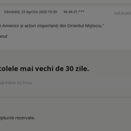
Sâmbătă, 25 Aprilie 2026 10:30
96.49.21.***
Link la co
e Americii și actori importanți din Orientul Mijlociu,"
anul
lele mai vechi de 30 zile.
ă trăim cu frica
pturile rezervate.