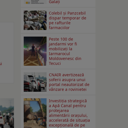
Galaţi
Colebil și Panzcebil
dispar temporar de
pe rafturile
farmaciilor
Peste 100 de
jandarmi vor fi
mobilizați la
Iarmarocul
Moldovenesc din
și
Tecuci
CNAIR avertizează
șoferii asupra unui
portal neautorizat de
vânzare a rovinietei
Investiția strategică
a Apă Canal pentru
protejarea
alimentării orașului,
accelerată de situația
excepțională de pe