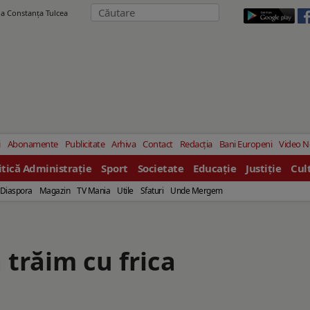
ila Constanţa Tulcea
i
Abonamente
Publicitate
Arhiva
Contact
Redacția
Bani Europeni
Video 
itică Administrație
Sport
Societate
Educație
Justiție
Cul
Diaspora
Magazin
TV Mania
Utile
Sfaturi
Unde Mergem
trăim cu frica