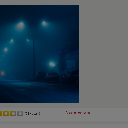
3
comentarii
(21 voturi)