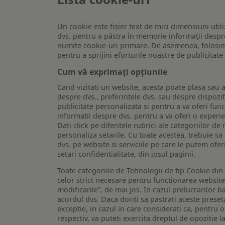
Un cookie este fişier text de mici dimensiuni utili
dvs. pentru a păstra în memorie informații despre
numite cookie-uri primare. De asemenea, folosim c
pentru a sprijini eforturile noastre de publicitat
Cum vă exprimați opțiunile
Cand vizitati un website, acesta poate plasa sau a
despre dvs., preferintele dvs. sau despre dispozit
publicitate personalizata si pentru a va oferi func
informatii despre dvs. pentru a va oferi o experi
Dati click pe diferitele rubrici ale categoriilor 
personaliza setarile. Cu toate acestea, trebuie s
dvs. pe website si serviciile pe care le putem ofer
setari confidentialitate, din josul paginii.
Toate categoriile de Tehnologii de tip Cookie di
celor strict necesare pentru functionarea website-u
modificarile”, de mai jos. In cazul prelucrarilor 
acordul dvs. Daca doriti sa pastrati aceste presetar
exceptie, in cazul in care considerati ca, pentru 
respectiv, va puteti exercita dreptul de opozitie l