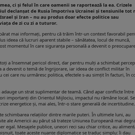
ea, ci și felul în care oamenii se raportează la ea. Crizele
ul declanșat de Rusia împotriva Ucrainei și tensiunile tot 
 Israel și Iran – nu au produs doar efecte politice sau
ața de zi cu zi a tuturor.
părat mai informați, pentru că trăim într-un context favorabil pen
s ideea că lucruri aparent stabile – sănătatea, locul de muncă,
 fost momentul în care siguranța personală a devenit o preocupar
 toți a însemnat pericol direct, dar pentru mulți a schimbat percep
ia a devenit o temă de îngrijorare, iar ideea de conflict militar în
cei care nu urmăresc politica, efectele s-au simțit în facturi, în c
ă adauge un strat suplimentar de teamă. Când apar conflicte între
tori importanți din Orientul Mijlociu, impactul nu rămâne local. Se
crize energetice și, mai ales, într-o stare generală de incertitudine.
e schimbarea relațiilor dintre marile puteri. În ultimele luni, au
 Unite ale Americii au părut să trateze Uniunea Europeană mai degr
r egal. Mesajele publice, uneori reci sau chiar critice, au aliment
bișnuit, toate aceste nuanțe diplomatice se traduc simplu: îi dau