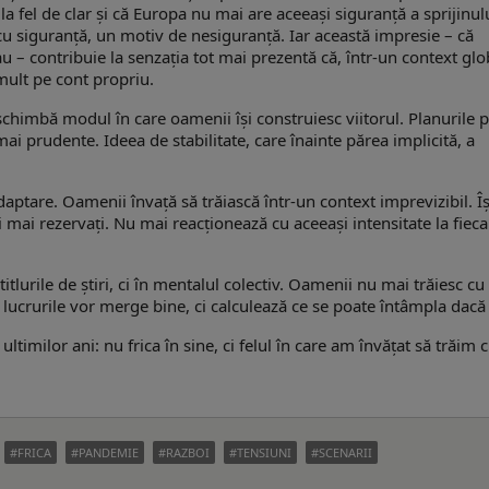
la fel de clar și că Europa nu mai are aceeași siguranță a sprijinul
cu siguranță, un motiv de nesiguranță. Iar această impresie – că
u – contribuie la senzația tot mai prezentă că, într-un context glo
mult pe cont propriu.
himbă modul în care oamenii își construiesc viitorul. Planurile 
ai prudente. Ideea de stabilitate, care înainte părea implicită, a
aptare. Oamenii învață să trăiască într-un context imprevizibil. Îș
și mai rezervați. Nu mai reacționează cu aceeași intensitate la fieca
itlurile de știri, ci în mentalul colectiv. Oamenii nu mai trăiesc cu
ă lucrurile vor merge bine, ci calculează ce se poate întâmpla dacă
ltimilor ani: nu frica în sine, ci felul în care am învățat să trăim 
FRICA
PANDEMIE
RAZBOI
TENSIUNI
SCENARII