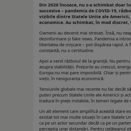
Din 2020 încoace, nu s-a schimbat doar lum
succesive – pandemia de COVID-19, război
vizibile dintre Statele Unite ale Americii,
economice. Au schimbat, în mod discret, vi
Oamenii au devenit mai stresați. Însă, nu nea
dezinformare şi fake news. Pandemia a introdu
libertatea de mișcare – pot dispărea rapid. A
constantă, nu o certitudine.
Apoi a venit războiul de la graniță. Nu pentru
asupra stabilității. Prețurile au crescut, energ
Europa nu mai pare imposibilă. Chiar și pentru 
vieții, în nesiguranța economică.
Tensiunile globale mai recente nu fac decât s
puteri precum Statele Unite ale Americii și ac
traduce în piețe instabile, în temeri legate de 
Un alt element care amplifică această stare est
existat tot mai multe situații în care Statele
ca pe un actor secundar decât ca pe un partene
percepția unei distanțări. Pentru cetățeanul o