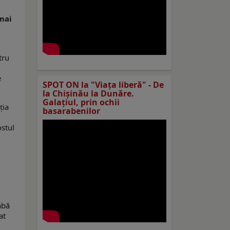
mai
tru
e
SPOT ON la "Viaţa liberă" - De
la Chișinău la Dunăre.
Galațiul, prin ochii
ția
basarabenilor
ostul
abă
at