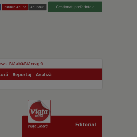
Gestionați preferințele
Publica Anunt
Anunturi
News
Bilă albă/Bilă neagră
tură
Reportaj
Analiză
Editorial
Viaţa Liberă