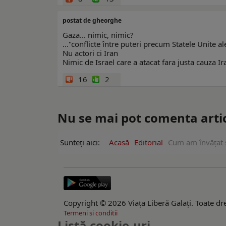
postat de gheorghe
Gaza... nimic, nimic?
..."conflicte între puteri precum Statele Unite al
Nu actori ci Iran
Nimic de Israel care a atacat fara justa cauza Ir
16
2
Nu se mai pot comenta artico
Sunteți aici:
Acasă
Editorial
Cum am învățat s
Copyright © 2026 Viaţa Liberă Galaţi. Toate dre
Termeni si conditii
Listă cookie-uri