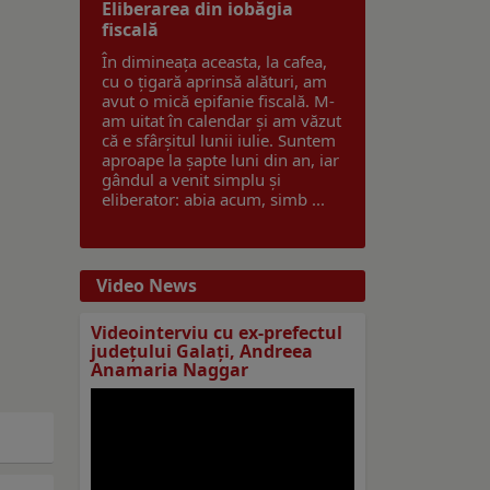
Eliberarea din iobăgia
fiscală
În dimineața aceasta, la cafea,
cu o țigară aprinsă alături, am
avut o mică epifanie fiscală. M-
am uitat în calendar și am văzut
că e sfârșitul lunii iulie. Suntem
aproape la șapte luni din an, iar
gândul a venit simplu și
eliberator: abia acum, simb ...
Video News
Videointerviu cu ex-prefectul
judeţului Galaţi, Andreea
Anamaria Naggar