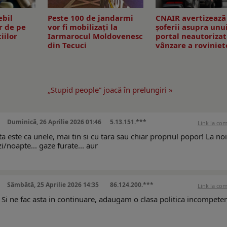
ebil
Peste 100 de jandarmi
CNAIR avertizează
r de pe
vor fi mobilizați la
șoferii asupra unu
iilor
Iarmarocul Moldovenesc
portal neautorizat
din Tecuci
vânzare a roviniet
„Stupid people” joacă în prelungiri »
Duminică, 26 Aprilie 2026 01:46
5.13.151.***
Link la co
a este ca unele, mai tin si cu tara sau chiar propriul popor! La noi
i/noapte... gaze furate... aur
Sâmbătă, 25 Aprilie 2026 14:35
86.124.200.***
Link la co
. Si ne fac asta in continuare, adaugam o clasa politica incompeten