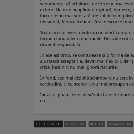
sentimentul că echilibrul de forțe nu mai este 
extern. Nu este neapărat o ruptură, dar este, 
lucrurile nu mai sunt atât de solide cum părea
tensionat, fiecare trebuie să se descurce mai 
Toate aceste evenimente au un efect comun: sc
termen lung devin mai fragile. Deciziile sunt m
devenit negociabilă.
În același timp, se conturează și o formă de ad
ajustează așteptările, devin mai flexibili, dar 
criză, însă nici nu mai ignoră riscurile.
În fond, cea mai vizibilă schimbare nu este în t
certitudini, ci cu scenarii. Nu mai presupun c
Iar asta, poate, este adevărata transformare a u
ea.
ETICHETAT CU
EDITORIAL
GALATI
VIATA LIBERA