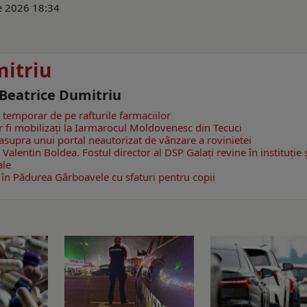
ie 2026 18:34
mitriu
 Beatrice Dumitriu
r temporar de pe rafturile farmaciilor
 fi mobilizați la Iarmarocul Moldovenesc din Tecuci
asupra unui portal neautorizat de vânzare a rovinietei
 Valentin Boldea. Fostul director al DSP Galați revine în instituție 
ale
ns în Pădurea Gârboavele cu sfaturi pentru copii