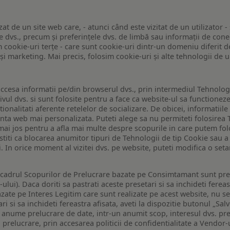
zat de un site web care, - atunci când este vizitat de un utilizator -
 dvs., precum și preferințele dvs. de limbă sau informații de conec
ookie-uri terțe - care sunt cookie-uri dintr-un domeniu diferit de 
e și marketing. Mai precis, folosim cookie-uri și alte tehnologii de
ccesa informatii pe/din browserul dvs., prin intermediul Tehnologii
ivul dvs. si sunt folosite pentru a face ca website-ul sa functionez
tionalitati aferente retelelor de socializare. De obicei, informatiile
enta web mai personalizata. Puteti alege sa nu permiteti folosirea 
de mai jos pentru a afla mai multe despre scopurile in care putem fo
a stiti ca blocarea anumitor tipuri de Tehnologii de tip Cookie sau
i. In orice moment al vizitei dvs. pe website, puteti modifica o set
n cadrul Scopurilor de Prelucrare bazate pe Consimtamant sunt pre
lui). Daca doriti sa pastrati aceste presetari si sa inchideti fereas
bazate pe Interes Legitim care sunt realizate pe acest website, nu s
i si sa inchideti fereastra afisata, aveti la dispozitie butonul „Sal
o anume prelucrare de date, intr-un anumit scop, interesul dvs. pre
a prelucrare, prin accesarea politicii de confidentialitate a Vendor-u