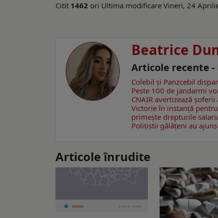
Citit
1462
ori
Ultima modificare Vineri, 24 April
Beatrice Du
Articole recente -
Colebil și Panzcebil dispa
Peste 100 de jandarmi vor
CNAIR avertizează șoferii 
Victorie în instanță pentru
primește drepturile salari
Polițiștii gălățeni au aju
Articole înrudite