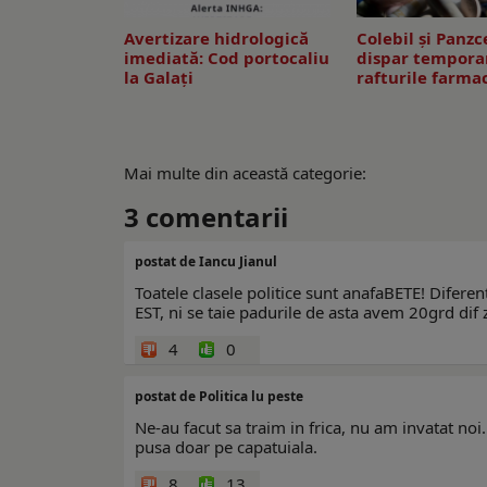
Avertizare hidrologică
Colebil și Panzc
imediată: Cod portocaliu
dispar tempora
la Galaţi
rafturile farmac
Mai multe din această categorie:
3
comentarii
postat de Iancu Jianul
Toatele clasele politice sunt anafaBETE! Diferent
EST, ni se taie padurile de asta avem 20grd dif z
4
0
postat de Politica lu peste
Ne-au facut sa traim in frica, nu am invatat noi
pusa doar pe capatuiala.
8
13