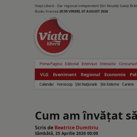
Viața Liberă - Ziar regional independent Știri Noutăți Galaţi Bră
Buzău Vrancea
20:58 VINERI, 07 AUGUST 2026
Prima Pagina
Editorial
Interviuri
Interactiv
Concursur
VLG
Eveniment
Regional
Economie
Pol
Calendar
Horoscop
Ştiri Naţionale
Ştiri Externe
Cariere
Cum am învățat să 
Scris de
Beatrice Dumitriu
Sâmbătă, 25 Aprilie 2026 00:00