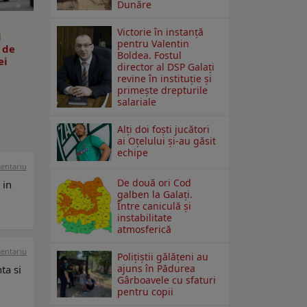
Dunăre
Victorie în instanță
i
pentru Valentin
 de
Boldea. Fostul
ei
director al DSP Galați
revine în instituție și
primește drepturile
salariale
Alți doi foști jucători
ai Oțelului și-au găsit
echipe
mentariu
De două ori Cod
 in
galben la Galaţi.
Între caniculă şi
instabilitate
atmosferică
mentariu
Polițiștii gălățeni au
ajuns în Pădurea
ta si
Gârboavele cu sfaturi
pentru copii