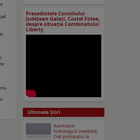
ui
Preşedintele Consiliului
bal
Judeţean Galaţi, Costel Fotea,
despre situaţia Combinatului
Liberty
pe
i
re
 nu.
cu
Ultimele Ştiri
Avertizare
hidrologică imediată:
Cod portocaliu la