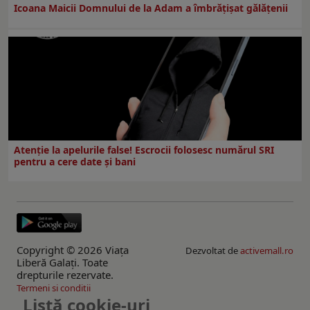
Icoana Maicii Domnului de la Adam a îmbrățișat gălățenii
Atenție la apelurile false! Escrocii folosesc numărul SRI
pentru a cere date și bani
Copyright © 2026 Viaţa
Dezvoltat de
activemall.ro
Liberă Galaţi. Toate
drepturile rezervate.
Termeni si conditii
Listă cookie-uri