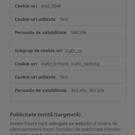
evid_0046
Terț
540 zile
trafic.ro
trafic_bctrack, trafic_ranking
Terț
365 zile, 365 zile
Publicitate țintită (targetată)
Aceste fișiere sunt adăugate pe website-ul nostru de
către partenerii noștri furnizori de publicitate (Vendor-
i). Acestea pot fi utilizate de aceste companii pentru a