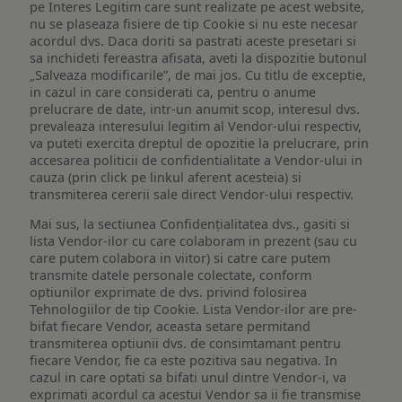
pe Interes Legitim care sunt realizate pe acest website,
nu se plaseaza fisiere de tip Cookie si nu este necesar
acordul dvs. Daca doriti sa pastrati aceste presetari si
sa inchideti fereastra afisata, aveti la dispozitie butonul
„Salveaza modificarile”, de mai jos. Cu titlu de exceptie,
in cazul in care considerati ca, pentru o anume
prelucrare de date, intr-un anumit scop, interesul dvs.
prevaleaza interesului legitim al Vendor-ului respectiv,
va puteti exercita dreptul de opozitie la prelucrare, prin
accesarea politicii de confidentialitate a Vendor-ului in
cauza (prin click pe linkul aferent acesteia) si
transmiterea cererii sale direct Vendor-ului respectiv.
Mai sus, la sectiunea Confidențialitatea dvs., gasiti si
lista Vendor-ilor cu care colaboram in prezent (sau cu
care putem colabora in viitor) si catre care putem
transmite datele personale colectate, conform
optiunilor exprimate de dvs. privind folosirea
Tehnologiilor de tip Cookie. Lista Vendor-ilor are pre-
bifat fiecare Vendor, aceasta setare permitand
transmiterea optiunii dvs. de consimtamant pentru
fiecare Vendor, fie ca este pozitiva sau negativa. In
cazul in care optati sa bifati unul dintre Vendor-i, va
exprimati acordul ca acestui Vendor sa ii fie transmise