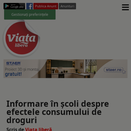
≡
Publica Anunt
Anunturi
Gestionați preferințele
Informare în şcoli despre
efectele consumului de
droguri
Scris de
Viaţa liberă