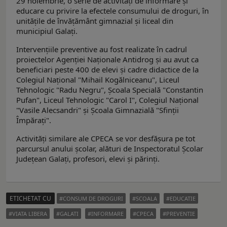
29 noiembrie, o serie de activități de informare și
educare cu privire la efectele consumului de droguri, în
unitățile de învățământ gimnazial și liceal din
municipiul Galați.
Intervențiile preventive au fost realizate în cadrul
proiectelor Agenției Naționale Antidrog și au avut ca
beneficiari peste 400 de elevi și cadre didactice de la
Colegiul Național "Mihail Kogălniceanu", Liceul
Tehnologic "Radu Negru", Școala Specială "Constantin
Pufan", Liceul Tehnologic "Carol I", Colegiul Național
"Vasile Alecsandri" și Școala Gimnazială "Sfinții
Împărați".
Activități similare ale CPECA se vor desfăşura pe tot
parcursul anului școlar, alături de Inspectoratul Școlar
Județean Galați, profesori, elevi și părinți.
ETICHETAT CU
CONSUM DE DROGURI
SCOALA
EDUCATIE
VIATA LIBERA
GALATI
INFORMARE
CPECA
PREVENTIE