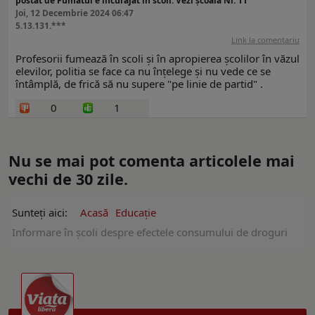
postat de Fumatul e încurajat în scoli. Vezi școală Nr. 11
Joi, 12 Decembrie 2024 06:47
5.13.131.***
Link la comentariu
Profesorii fumează în scoli și în apropierea școlilor în văzul
elevilor, politia se face ca nu înțelege și nu vede ce se
întâmplă, de frică să nu supere "pe linie de partid" .
0
1
Nu se mai pot comenta articolele mai
vechi de 30 zile.
Sunteți aici:
Acasă
Educație
Informare în şcoli despre efectele consumului de droguri