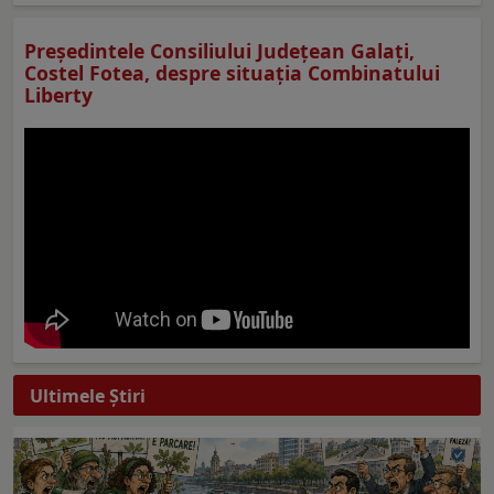
Preşedintele Consiliului Judeţean Galaţi,
Costel Fotea, despre situaţia Combinatului
Liberty
Ultimele Ştiri