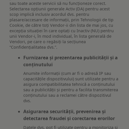
sau toate aceste servicii să nu funcționeze corect.
Selectarea opțiunii generale Activ (DA) pentru acest
scop implică inclusiv acordul dvs. pentru
plasare/accesare de informații, prin Tehnologii de tip
Cookie, de către toți Vendor-ii din lista de mai jos, cu
excepția situației în care optați cu Inactiv (NU) pentru
unii Vendor-i, în mod individual, în lista generală de
Vendori, pe care o regăsiți la secțiunea
“Confidențialitatea dvs.”.
Furnizarea și prezentarea publicității și a
conținutului
Anumite informații (cum ar fi o adresă IP sau
capacitățile dispozitivului) sunt utilizate pentru a
asigura compatibilitatea tehnică a conținutului
sau a publicității și pentru a facilita transmiterea
conținutului sau a reclamei către dispozitivul
dvs.
Asigurarea securității, prevenirea și
detectarea fraudei și corectarea erorilor
Datele dvs. pot fi utilizate pentru a monitoriza și