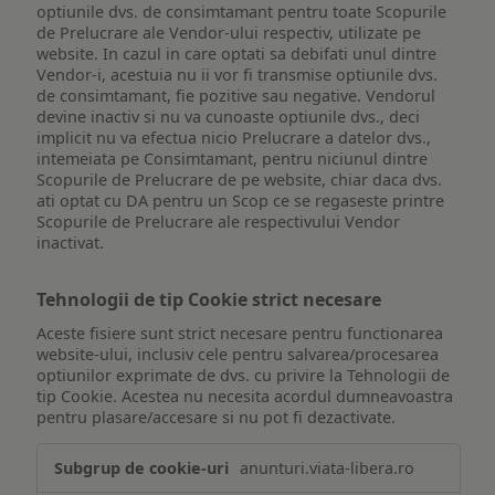
optiunile dvs. de consimtamant pentru toate Scopurile
de Prelucrare ale Vendor-ului respectiv, utilizate pe
website. In cazul in care optati sa debifati unul dintre
Vendor-i, acestuia nu ii vor fi transmise optiunile dvs.
de consimtamant, fie pozitive sau negative. Vendorul
devine inactiv si nu va cunoaste optiunile dvs., deci
implicit nu va efectua nicio Prelucrare a datelor dvs.,
intemeiata pe Consimtamant, pentru niciunul dintre
Scopurile de Prelucrare de pe website, chiar daca dvs.
ati optat cu DA pentru un Scop ce se regaseste printre
Scopurile de Prelucrare ale respectivului Vendor
inactivat.
Tehnologii de tip Cookie strict necesare
Aceste fisiere sunt strict necesare pentru functionarea
website-ului, inclusiv cele pentru salvarea/procesarea
optiunilor exprimate de dvs. cu privire la Tehnologii de
tip Cookie. Acestea nu necesita acordul dumneavoastra
pentru plasare/accesare si nu pot fi dezactivate.
Tehnologii
anunturi.viata-libera.ro
de