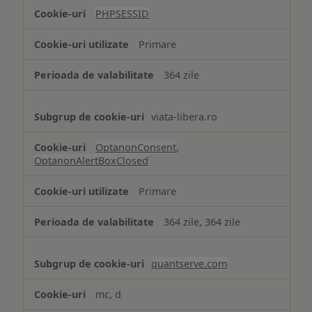
tip
PHPSESSID
Cookie
strict
Primare
necesare
364 zile
viata-libera.ro
OptanonConsent
,
OptanonAlertBoxClosed
Primare
364 zile, 364 zile
quantserve.com
mc, d