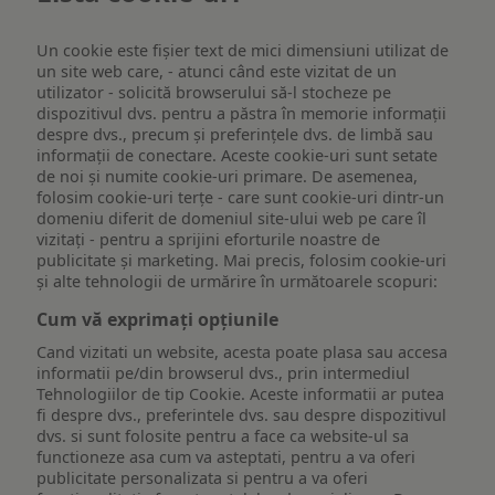
Un cookie este fişier text de mici dimensiuni utilizat de
un site web care, - atunci când este vizitat de un
utilizator - solicită browserului să-l stocheze pe
dispozitivul dvs. pentru a păstra în memorie informații
despre dvs., precum și preferințele dvs. de limbă sau
informații de conectare. Aceste cookie-uri sunt setate
de noi și numite cookie-uri primare. De asemenea,
folosim cookie-uri terțe - care sunt cookie-uri dintr-un
domeniu diferit de domeniul site-ului web pe care îl
vizitați - pentru a sprijini eforturile noastre de
publicitate și marketing. Mai precis, folosim cookie-uri
și alte tehnologii de urmărire în următoarele scopuri:
Cum vă exprimați opțiunile
Cand vizitati un website, acesta poate plasa sau accesa
informatii pe/din browserul dvs., prin intermediul
Tehnologiilor de tip Cookie. Aceste informatii ar putea
fi despre dvs., preferintele dvs. sau despre dispozitivul
dvs. si sunt folosite pentru a face ca website-ul sa
functioneze asa cum va asteptati, pentru a va oferi
publicitate personalizata si pentru a va oferi