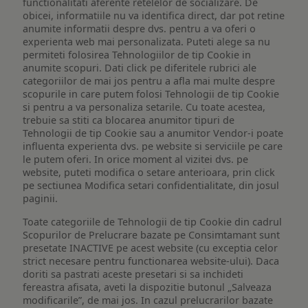
functionalitati aferente retelelor de socializare. De
obicei, informatiile nu va identifica direct, dar pot retine
anumite informatii despre dvs. pentru a va oferi o
experienta web mai personalizata. Puteti alege sa nu
permiteti folosirea Tehnologiilor de tip Cookie in
anumite scopuri. Dati click pe diferitele rubrici ale
categoriilor de mai jos pentru a afla mai multe despre
scopurile in care putem folosi Tehnologii de tip Cookie
si pentru a va personaliza setarile. Cu toate acestea,
trebuie sa stiti ca blocarea anumitor tipuri de
Tehnologii de tip Cookie sau a anumitor Vendor-i poate
influenta experienta dvs. pe website si serviciile pe care
le putem oferi. In orice moment al vizitei dvs. pe
website, puteti modifica o setare anterioara, prin click
pe sectiunea Modifica setari confidentialitate, din josul
paginii.
Toate categoriile de Tehnologii de tip Cookie din cadrul
Scopurilor de Prelucrare bazate pe Consimtamant sunt
presetate INACTIVE pe acest website (cu exceptia celor
strict necesare pentru functionarea website-ului). Daca
doriti sa pastrati aceste presetari si sa inchideti
fereastra afisata, aveti la dispozitie butonul „Salveaza
modificarile”, de mai jos. In cazul prelucrarilor bazate