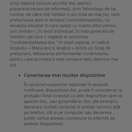
scop implică inclusiv acordul dvs. pentru
plasare/accesare de informații, prin Tehnologii de tip
Cookie, de către toți Vendor-ii din lista de mai jos, care
prelucreaza date in temeiul Consimtamantului, cu
excepția situației în care optați cu Inactiv (NU) pentru
unii Vendor-i, în mod individual, în lista generală de
Vendori, pe care o regăsiți la secțiunea
“Confidențialitatea dvs.” In mod separat, in cadrul
Scopului « Masurare si Analiza » exista un Scop de
prelucrare, Măsurarea performanței conținutului,
pentru care procedura este similara celei descrise mai
sus.
Conectarea mai multor dispozitive
În sprijinul scopurilor explicate în această
notificare, dispozitivul dvs. poate fi considerat ca
probabil fiind conectat cu alte dispozitive care vă
aparțin dvs., sau gospodăriei dvs. (de exemplu,
deoarece sunteți conectat la același serviciu atât
pe telefon, cât și pe computer sau deoarece
puteți utiliza aceeași conexiune la internet pe
ambele dispozitive).