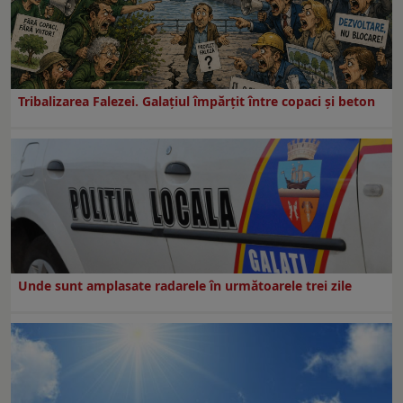
Tribalizarea Falezei. Galațiul împărțit între copaci și beton
Unde sunt amplasate radarele în următoarele trei zile