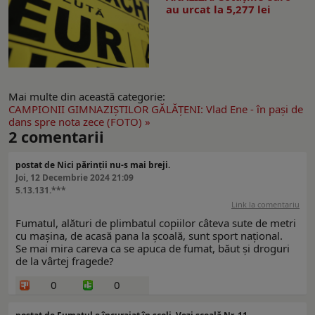
au urcat la 5,277 lei
Mai multe din această categorie:
CAMPIONII GIMNAZIŞTILOR GĂLĂŢENI: Vlad Ene - în paşi de
dans spre nota zece (FOTO) »
2
comentarii
postat de Nici părinții nu-s mai breji.
Joi, 12 Decembrie 2024 21:09
5.13.131.***
Link la comentariu
Fumatul, alături de plimbatul copiilor câteva sute de metri
cu mașina, de acasă pana la școală, sunt sport național.
Se mai mira careva ca se apuca de fumat, băut și droguri
de la vârtej fragede?
0
0