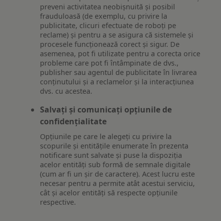
preveni activitatea neobișnuită și posibil
frauduloasă (de exemplu, cu privire la
publicitate, clicuri efectuate de roboți pe
reclame) și pentru a se asigura că sistemele și
procesele funcționează corect și sigur. De
asemenea, pot fi utilizate pentru a corecta orice
probleme care pot fi întâmpinate de dvs.,
publisher sau agentul de publicitate în livrarea
conținutului și a reclamelor și la interacțiunea
dvs. cu acestea.
Salvați și comunicați opțiunile de
confidențialitate
Opțiunile pe care le alegeți cu privire la
scopurile și entitățile enumerate în prezenta
notificare sunt salvate și puse la dispoziția
acelor entități sub formă de semnale digitale
(cum ar fi un șir de caractere). Acest lucru este
necesar pentru a permite atât acestui serviciu,
cât și acelor entități să respecte opțiunile
respective.