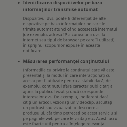
Identificarea dispozitivelor pe baza
informațiilor transmise automat
Dispozitivul dvs. poate fi diferențiat de alte
dispozitive pe baza informațiilor pe care le
trimite automat atunci când accesează internetul
(de exemplu, adresa IP a conexiunii dvs. la
internet sau tipul de browser pe care îl utilizați)
în sprijinul scopurilor expuse în această
notificare.
Măsurarea performanței conținutului
Informațiile cu privire la conținutul care vă este
prezentat și la modul în care interacționați cu
acesta pot fi utilizate pentru a stabili dacă, de
exemplu, conținutul (fără caracter publicitar) a
ajuns la publicul vizat și dacă corespunde
intereselor dvs. De exemplu, indiferent dacă
citiți un articol, vizionați un videoclip, ascultați
un podcast sau vizualizați o descriere a
produsului, cât timp petreceți pe acest serviciu și
pe paginile web pe care le vizitați etc. Acest lucru
este foarte util pentru a înțelege relevanța