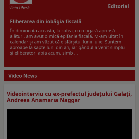
Editorial
Viaţa Liberă
Eliberarea din iobăgia fiscală
În dimineața aceasta, la cafea, cu o țigară aprinsă
alături, am avut o mică epifanie fiscală. M-am uitat în
calendar și am văzut că e sfârșitul lunii iulie. Suntem
aproape la șapte luni din an, iar gândul a venit simplu
și eliberator: abia acum, simb ...
Video News
Videointerviu cu ex-prefectul judeţului Galaţi,
Andreea Anamaria Naggar