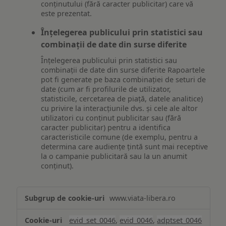
conținutului (fără caracter publicitar) care vă
este prezentat.
Înțelegerea publicului prin statistici sau
combinații de date din surse diferite
Înțelegerea publicului prin statistici sau
combinații de date din surse diferite Rapoartele
pot fi generate pe baza combinației de seturi de
date (cum ar fi profilurile de utilizator,
statisticile, cercetarea de piață, datele analitice)
cu privire la interacțiunile dvs. și cele ale altor
utilizatori cu conținut publicitar sau (fără
caracter publicitar) pentru a identifica
caracteristicile comune (de exemplu, pentru a
determina care audiențe țintă sunt mai receptive
la o campanie publicitară sau la un anumit
conținut).
Măsurare
www.viata-libera.ro
și
analiză
evid_set_0046
,
evid_0046
,
adptset_0046