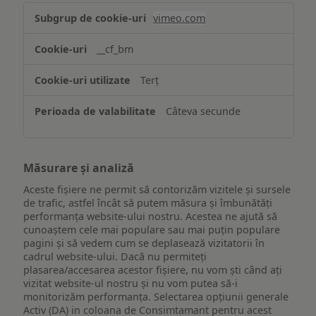
Asigurarea
vimeo.com
funcționalităților
website-
__cf_bm
ului
Terț
Câteva secunde
Măsurare și analiză
Aceste fișiere ne permit să contorizăm vizitele și sursele
de trafic, astfel încât să putem măsura și îmbunătăți
performanța website-ului nostru. Acestea ne ajută să
cunoaștem cele mai populare sau mai puțin populare
pagini și să vedem cum se deplasează vizitatorii în
cadrul website-ului. Dacă nu permiteți
plasarea/accesarea acestor fișiere, nu vom ști când ați
vizitat website-ul nostru și nu vom putea să-i
monitorizăm performanța. Selectarea opțiunii generale
Activ (DA) in coloana de Consimtamant pentru acest