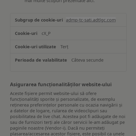
mai multe scopuri prezentate aici.
Stocarea
admp-tc-sati.adtlgc.com
și/sau
accesarea
cX_P
informațiilor
de
Terț
pe
un
Câteva secunde
dispozitiv
Asigurarea funcționalităților website-ului
Aceste fișiere permit website-ului să ofere
funcționalități sporite și personalizate, de exemplu
reţinerea preferinţelor personale cu ocazia navigării și
a datelor de logare, rularea de videoclipuri sau
posibilitatea de live chat. Acestea pot fi adăugate de noi
sau de furnizori terți ale căror servicii le-am adăugat pe
paginile noastre (Vendor-i). Dacă nu permiteți
plasarea/accesarea acestor fișiere, este posibil ca unele