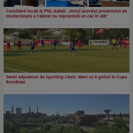
Consilierii locali ai PNL Galaţi: „Votul acordat proiectului de
modernizare a Falezei nu reprezintă un cec în alb”
Derbi adjudecat de Sporting Liești. Meci cu 6 goluri în Cupa
României