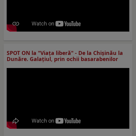
SPOT ON la "Viaţa liberă" - De la Chișinău la
Dunăre. Galațiul, prin ochii basarabenilor