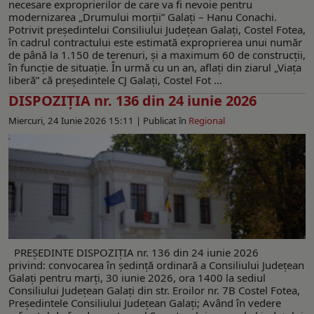
necesare exproprierilor de care va fi nevoie pentru
modernizarea „Drumului morții” Galați – Hanu Conachi.
Potrivit președintelui Consiliului Județean Galați, Costel Fotea,
în cadrul contractului este estimată exproprierea unui număr
de până la 1.150 de terenuri, și a maximum 60 de construcții,
în funcție de situație. În urmă cu un an, aflați din ziarul „Viața
liberă” că președintele CJ Galați, Costel Fot ...
DISPOZIŢIA nr. 136 din 24 iunie 2026
Miercuri, 24 Iunie 2026 15:11 |
Publicat în
Regional
PREŞEDINTE DISPOZIŢIA nr. 136 din 24 iunie 2026
privind: convocarea în şedinţă ordinară a Consiliului Judeţean
Galaţi pentru marţi, 30 iunie 2026, ora 1400 la sediul
Consiliului Judeţean Galaţi din str. Eroilor nr. 7B Costel Fotea,
Preşedintele Consiliului Judeţean Galaţi; Având în vedere