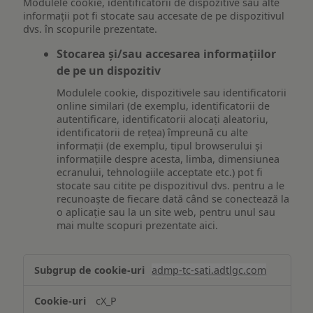
Modulele cookie, identificatorii de dispozitive sau alte
informații pot fi stocate sau accesate de pe dispozitivul
dvs. în scopurile prezentate.
Stocarea și/sau accesarea informațiilor
de pe un dispozitiv
Modulele cookie, dispozitivele sau identificatorii
online similari (de exemplu, identificatorii de
autentificare, identificatorii alocați aleatoriu,
identificatorii de rețea) împreună cu alte
informații (de exemplu, tipul browserului și
informațiile despre acesta, limba, dimensiunea
ecranului, tehnologiile acceptate etc.) pot fi
stocate sau citite pe dispozitivul dvs. pentru a le
recunoaște de fiecare dată când se conectează la
o aplicație sau la un site web, pentru unul sau
mai multe scopuri prezentate aici.
Stocarea
admp-tc-sati.adtlgc.com
și/sau
accesarea
cX_P
informațiilor