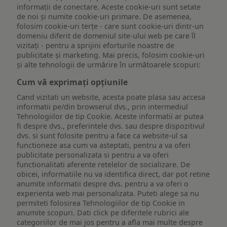
informații de conectare. Aceste cookie-uri sunt setate
de noi și numite cookie-uri primare. De asemenea,
folosim cookie-uri terțe - care sunt cookie-uri dintr-un
domeniu diferit de domeniul site-ului web pe care îl
vizitați - pentru a sprijini eforturile noastre de
publicitate și marketing. Mai precis, folosim cookie-uri
și alte tehnologii de urmărire în următoarele scopuri:
Cum vă exprimați opțiunile
Cand vizitati un website, acesta poate plasa sau accesa
informatii pe/din browserul dvs., prin intermediul
Tehnologiilor de tip Cookie. Aceste informatii ar putea
fi despre dvs., preferintele dvs. sau despre dispozitivul
dvs. si sunt folosite pentru a face ca website-ul sa
functioneze asa cum va asteptati, pentru a va oferi
publicitate personalizata si pentru a va oferi
functionalitati aferente retelelor de socializare. De
obicei, informatiile nu va identifica direct, dar pot retine
anumite informatii despre dvs. pentru a va oferi o
experienta web mai personalizata. Puteti alege sa nu
permiteti folosirea Tehnologiilor de tip Cookie in
anumite scopuri. Dati click pe diferitele rubrici ale
categoriilor de mai jos pentru a afla mai multe despre