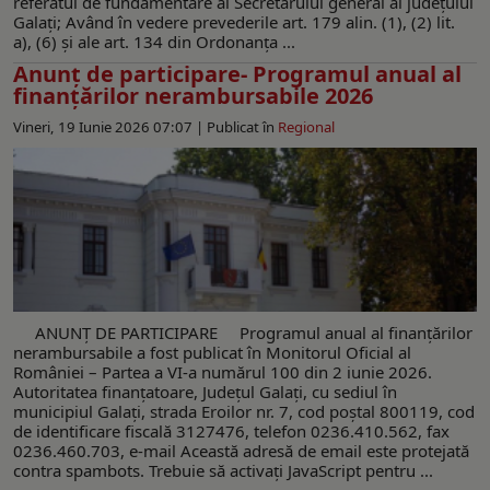
referatul de fundamentare al Secretarului general al judeţului
Galaţi; Având în vedere prevederile art. 179 alin. (1), (2) lit.
a), (6) şi ale art. 134 din Ordonanţa ...
Anunț de participare- Programul anual al
finanțărilor nerambursabile 2026
Vineri, 19 Iunie 2026 07:07 |
Publicat în
Regional
ANUNȚ DE PARTICIPARE Programul anual al finanţărilor
nerambursabile a fost publicat în Monitorul Oficial al
României – Partea a VI-a numărul 100 din 2 iunie 2026.
Autoritatea finanţatoare, Judeţul Galaţi, cu sediul în
municipiul Galaţi, strada Eroilor nr. 7, cod poştal 800119, cod
de identificare fiscală 3127476, telefon 0236.410.562, fax
0236.460.703, e-mail Această adresă de email este protejată
contra spambots. Trebuie să activați JavaScript pentru ...