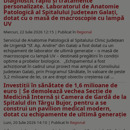
Diagnostic rapid și tratamente
personalizate. Laboratorul de Anatomie
Patologică al Spitalului Județean Galați,
dotat cu o masă de macroscopie cu lampă
UV
Miercuri, 22 Iulie 2026 12:15 |
Publicat în
Regional
Serviciul de Anatomie Patologică al Spitalului Clinic Județean
de Urgență ”Sf. Ap. Andrei” din Galați a fost dotat cu un
echipament de laborator de ultimă generație – o masă de
macroscopie cu lampă UV – destinată pregătirii în condiții
optime a probelor biologice. „Echipamentul a fost
achiziționat în cadrul unui proiect mai amplu al Consiliului
Județean Galați, prin Programul Sănătate, în valoare de peste
3,2 milioane de lei, ce are drept obiectiv creșterea cal ...
Investiții în sănătate de 1,6 milioane de
euro | Se demolează vechea Secție de
Medicină Internă și Camera de Gardă de la
Spitalul din Târgu Bujor, pentru a se
construi un pavilion medical modern,
dotat cu echipamente de ultimă generație
Luni, 20 Iulie 2026 14:10 |
Publicat în
Regional