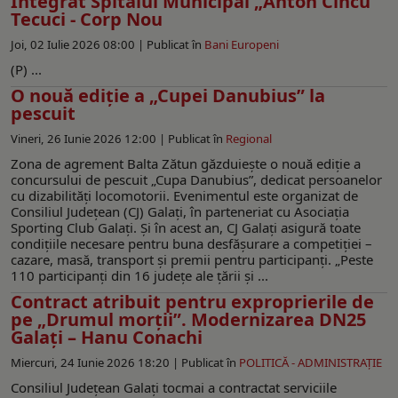
Integrat Spitalul Municipal „Anton Cincu”
Tecuci - Corp Nou
Joi, 02 Iulie 2026 08:00 |
Publicat în
Bani Europeni
(P) ...
O nouă ediție a „Cupei Danubius” la
pescuit
Vineri, 26 Iunie 2026 12:00 |
Publicat în
Regional
Zona de agrement Balta Zătun găzduieşte o nouă ediție a
concursului de pescuit „Cupa Danubius”, dedicat persoanelor
cu dizabilități locomotorii. Evenimentul este organizat de
Consiliul Județean (CJ) Galați, în parteneriat cu Asociația
Sporting Club Galați. Și în acest an, CJ Galați asigură toate
condițiile necesare pentru buna desfășurare a competiției –
cazare, masă, transport și premii pentru participanți. „Peste
110 participanți din 16 județe ale țării și ...
Contract atribuit pentru exproprierile de
pe „Drumul morții”. Modernizarea DN25
Galați – Hanu Conachi
Miercuri, 24 Iunie 2026 18:20 |
Publicat în
POLITICĂ - ADMINISTRAŢIE
Consiliul Județean Galați tocmai a contractat serviciile