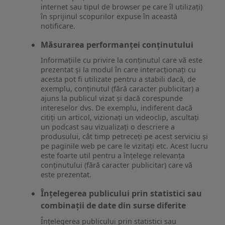
internet sau tipul de browser pe care îl utilizați)
în sprijinul scopurilor expuse în această
notificare.
Măsurarea performanței conținutului
Informațiile cu privire la conținutul care vă este
prezentat și la modul în care interacționați cu
acesta pot fi utilizate pentru a stabili dacă, de
exemplu, conținutul (fără caracter publicitar) a
ajuns la publicul vizat și dacă corespunde
intereselor dvs. De exemplu, indiferent dacă
citiți un articol, vizionați un videoclip, ascultați
un podcast sau vizualizați o descriere a
produsului, cât timp petreceți pe acest serviciu și
pe paginile web pe care le vizitați etc. Acest lucru
este foarte util pentru a înțelege relevanța
conținutului (fără caracter publicitar) care vă
este prezentat.
Înțelegerea publicului prin statistici sau
combinații de date din surse diferite
Înțelegerea publicului prin statistici sau