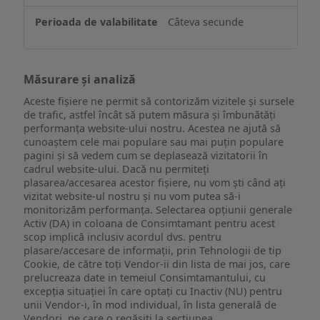
Câteva secunde
Măsurare și analiză
Aceste fișiere ne permit să contorizăm vizitele și sursele
de trafic, astfel încât să putem măsura și îmbunătăți
performanța website-ului nostru. Acestea ne ajută să
cunoaștem cele mai populare sau mai puțin populare
pagini și să vedem cum se deplasează vizitatorii în
cadrul website-ului. Dacă nu permiteți
plasarea/accesarea acestor fișiere, nu vom ști când ați
vizitat website-ul nostru și nu vom putea să-i
monitorizăm performanța. Selectarea opțiunii generale
Activ (DA) in coloana de Consimtamant pentru acest
scop implică inclusiv acordul dvs. pentru
plasare/accesare de informații, prin Tehnologii de tip
Cookie, de către toți Vendor-ii din lista de mai jos, care
prelucreaza date in temeiul Consimtamantului, cu
excepția situației în care optați cu Inactiv (NU) pentru
unii Vendor-i, în mod individual, în lista generală de
Vendori, pe care o regăsiți la secțiunea