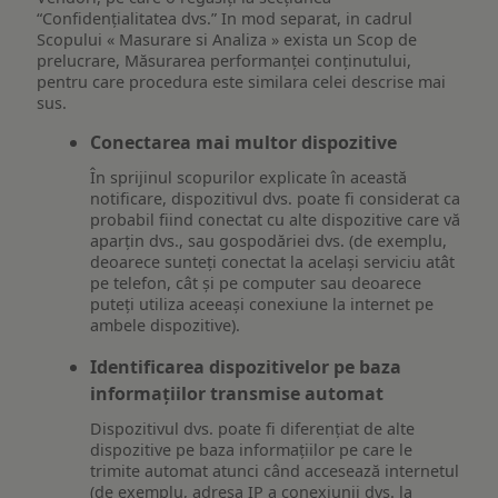
“Confidențialitatea dvs.” In mod separat, in cadrul
Scopului « Masurare si Analiza » exista un Scop de
prelucrare, Măsurarea performanței conținutului,
pentru care procedura este similara celei descrise mai
sus.
Conectarea mai multor dispozitive
În sprijinul scopurilor explicate în această
notificare, dispozitivul dvs. poate fi considerat ca
probabil fiind conectat cu alte dispozitive care vă
aparțin dvs., sau gospodăriei dvs. (de exemplu,
deoarece sunteți conectat la același serviciu atât
pe telefon, cât și pe computer sau deoarece
puteți utiliza aceeași conexiune la internet pe
ambele dispozitive).
Identificarea dispozitivelor pe baza
informațiilor transmise automat
Dispozitivul dvs. poate fi diferențiat de alte
dispozitive pe baza informațiilor pe care le
trimite automat atunci când accesează internetul
(de exemplu, adresa IP a conexiunii dvs. la