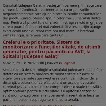
Consiliul Județean Galați investește în oameni și în fapte care
contează. "Continuăm parteneriatele cu organizațiile
neguvernamentale care ajung direct în inimile comunităților
din județul Galați, oferind sprijin celor mai vulnerabili dintre
noi. Pentru că prioritățile unei administrații se văd în grija pe
care o poartă față de cei mai vulnerabili! Acest sprijin ajunge
exact acolo unde durerea este cea mai mare: la bătrânul
rămas singur, la femeia care caută un ...
Creierul e o prioritate. Sistem de
monitorizare a funcțiilor vitale, de ultimă
generație, pentru pacienții cu AVC, la
Spitalul Județean Galați
Miercuri, 29 Iulie 2026 09:00 |
Publicat în
Regional
Secția Clinică de Neurologie a Spitalului Județean Galați a fost
dotată cu un sistem modern de monitorizare a funcțiilor
vitale, care permite supravegherea continuă, inclusiv de la
distanță, a pacienților care au suferit un accident vascular
cerebral (AVC). Sistemul este compus dintr-o stație centrală și
opt monitoare pentru funcții vitale. Cu ajutorul senzorilor,
sunt monitorizați permanent parametrii esențiali ai fiecărui
pacient – pulsul, respirația, tensiunea arterială, ...