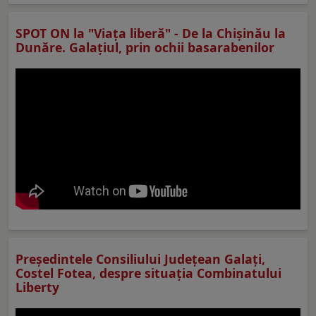
SPOT ON la "Viaţa liberă" - De la Chișinău la
Dunăre. Galațiul, prin ochii basarabenilor
Preşedintele Consiliului Judeţean Galaţi,
Costel Fotea, despre situaţia Combinatului
Liberty