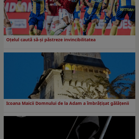
Oțelul caută să-și păstreze invincibilitatea
Icoana Maicii Domnului de la Adam a îmbrățișat gălățenii