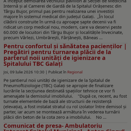
A început demolarea vechiului pavilion al Secției de Medicină
Internă și al Camerei de Gardă de la Spitalul Orășenesc din
Târgu Bujor, primul pas pentru realizarea unei investiții
majore în sistemul medical din județul Galați. „În locul
clădirii construite în urmă cu aproape șapte decenii va fi
ridicat un corp medical nou, modern, care va deservi peste
60.000 de locuitori din Târgu Bujor și localitățile învecinate,
precum Vârlezi, Umbrărești, Fârțănești, Băneas ...
Pentru confortul și sănătatea pacienților |
Pregătiri pentru turnarea plăcii de la
parterul noii unități de igienizare a
Spitalului TBC Galați
Joi, 09 Iulie 2026 10:30 |
Publicat în
Regional
Pe șantierul noii unități de igienizare de la Spitalul de
Pneumoftiziologie (TBC) Galați se apropie de finalizare
lucrările la secțiunea destinată spațiilor tehnice ce vor fi
amenajate la demisolul imobilului. "După ce, recent, au fost
turnate elementele de bază ale structurii de rezistență
(elevația), a fost instalat stratul cu rol izolator între demisol și
parter, iar acum se montează armătura în vederea turnării
plăcii din beton de la cota zero a imobilului. No ...
Comunicat de presa- Ambulatoriu