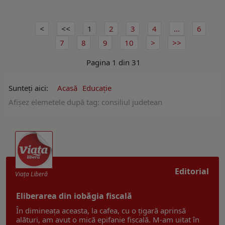
1
2
3
4
...
6
7
8
9
10
Pagina 1 din 31
Sunteți aici:
Acasă
Educație
Afişez elemetele după tag: consiliul judetean
Editorial
Viaţa Liberă
Eliberarea din iobăgia fiscală
În dimineața aceasta, la cafea, cu o țigară aprinsă
alături, am avut o mică epifanie fiscală. M-am uitat în