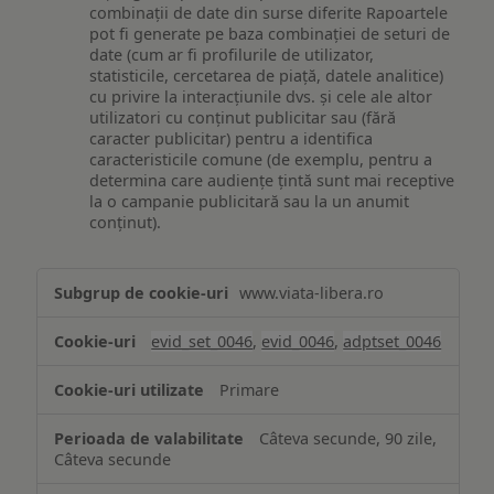
combinații de date din surse diferite Rapoartele
pot fi generate pe baza combinației de seturi de
date (cum ar fi profilurile de utilizator,
statisticile, cercetarea de piață, datele analitice)
cu privire la interacțiunile dvs. și cele ale altor
utilizatori cu conținut publicitar sau (fără
caracter publicitar) pentru a identifica
caracteristicile comune (de exemplu, pentru a
determina care audiențe țintă sunt mai receptive
la o campanie publicitară sau la un anumit
conținut).
Măsurare
www.viata-libera.ro
și
analiză
evid_set_0046
,
evid_0046
,
adptset_0046
Primare
Câteva secunde, 90 zile,
Câteva secunde