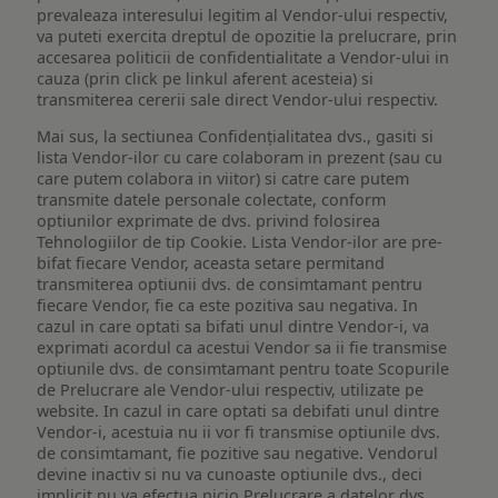
prevaleaza interesului legitim al Vendor-ului respectiv,
va puteti exercita dreptul de opozitie la prelucrare, prin
accesarea politicii de confidentialitate a Vendor-ului in
cauza (prin click pe linkul aferent acesteia) si
transmiterea cererii sale direct Vendor-ului respectiv.
Mai sus, la sectiunea Confidențialitatea dvs., gasiti si
lista Vendor-ilor cu care colaboram in prezent (sau cu
care putem colabora in viitor) si catre care putem
transmite datele personale colectate, conform
optiunilor exprimate de dvs. privind folosirea
Tehnologiilor de tip Cookie. Lista Vendor-ilor are pre-
bifat fiecare Vendor, aceasta setare permitand
transmiterea optiunii dvs. de consimtamant pentru
fiecare Vendor, fie ca este pozitiva sau negativa. In
cazul in care optati sa bifati unul dintre Vendor-i, va
exprimati acordul ca acestui Vendor sa ii fie transmise
optiunile dvs. de consimtamant pentru toate Scopurile
de Prelucrare ale Vendor-ului respectiv, utilizate pe
website. In cazul in care optati sa debifati unul dintre
Vendor-i, acestuia nu ii vor fi transmise optiunile dvs.
de consimtamant, fie pozitive sau negative. Vendorul
devine inactiv si nu va cunoaste optiunile dvs., deci
implicit nu va efectua nicio Prelucrare a datelor dvs.,