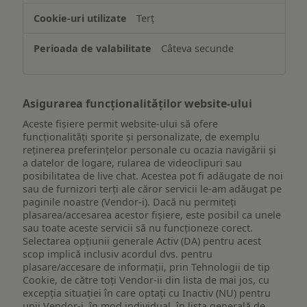
de
Terț
pe
un
Câteva secunde
dispozitiv
Asigurarea funcționalităților website-ului
Aceste fișiere permit website-ului să ofere
funcționalități sporite și personalizate, de exemplu
reţinerea preferinţelor personale cu ocazia navigării și
a datelor de logare, rularea de videoclipuri sau
posibilitatea de live chat. Acestea pot fi adăugate de noi
sau de furnizori terți ale căror servicii le-am adăugat pe
paginile noastre (Vendor-i). Dacă nu permiteți
plasarea/accesarea acestor fișiere, este posibil ca unele
sau toate aceste servicii să nu funcționeze corect.
Selectarea opțiunii generale Activ (DA) pentru acest
scop implică inclusiv acordul dvs. pentru
plasare/accesare de informații, prin Tehnologii de tip
Cookie, de către toți Vendor-ii din lista de mai jos, cu
excepția situației în care optați cu Inactiv (NU) pentru
unii Vendor-i, în mod individual, în lista generală de