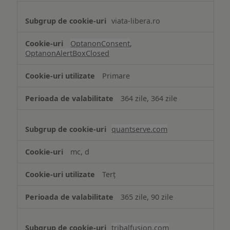
viata-libera.ro
OptanonConsent
,
OptanonAlertBoxClosed
Primare
364 zile, 364 zile
quantserve.com
mc, d
Terț
365 zile, 90 zile
tribalfusion.com