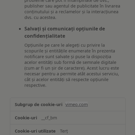
probleme care pot fi întâmpinate de dvs.,
publisher sau agentul de publicitate în livrarea
conținutului și a reclamelor și la interacțiunea
dvs. cu acestea.
Salvați și comunicați opțiunile de
confidențialitate
Opțiunile pe care le alegeți cu privire la
scopurile și entitățile enumerate în prezenta
notificare sunt salvate și puse la dispoziția
acelor entități sub formă de semnale digitale
(cum ar fi un șir de caractere). Acest lucru este
necesar pentru a permite atât acestui serviciu,
cât și acelor entități să respecte opțiunile
respective.
Asigurarea
vimeo.com
funcționalităților
website-
__cf_bm
ului
Terț