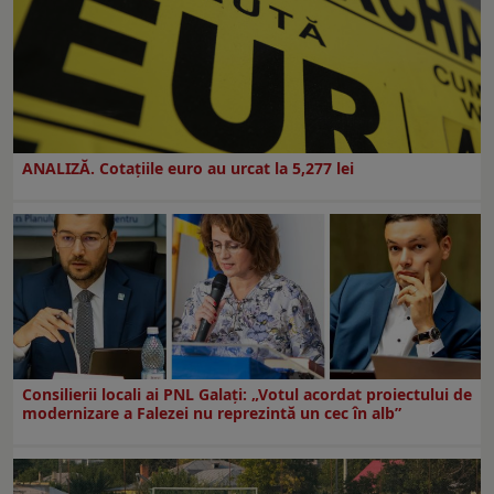
ANALIZĂ. Cotațiile euro au urcat la 5,277 lei
Consilierii locali ai PNL Galaţi: „Votul acordat proiectului de
modernizare a Falezei nu reprezintă un cec în alb”