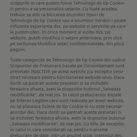
scopurile in care putem folosi Tehnologii de tip Cookie
si pentru a va personaliza setarile. Cu toate acestea,
trebuie sa stiti ca blocarea anumitor tipuri de
Tehnologii de tip Cookie sau a anumitor Vendor-i poate
influenta experienta dvs. pe website si serviciile pe care
le putem oferi. In orice moment al vizitei dvs. pe
website, puteti modifica o setare anterioara, prin click
pe sectiunea Modifica setari confidentialitate, din josul
paginii.
Toate categoriile de Tehnologii de tip Cookie din cadrul
Scopurilor de Prelucrare bazate pe Consimtamant sunt
presetate INACTIVE pe acest website (cu exceptia celor
strict necesare pentru functionarea website-ului). Daca
doriti sa pastrati aceste presetari si sa inchideti
fereastra afisata, aveti la dispozitie butonul „Salveaza
modificarile”, de mai jos. In cazul prelucrarilor bazate
pe Interes Legitim care sunt realizate pe acest website,
nu se plaseaza fisiere de tip Cookie si nu este necesar
acordul dvs. Daca doriti sa pastrati aceste presetari si
sa inchideti fereastra afisata, aveti la dispozitie butonul
„Salveaza modificarile”, de mai jos. Cu titlu de exceptie,
in cazul in care considerati ca, pentru o anume
prelucrare de date, intr-un anumit scop, interesul dvs.