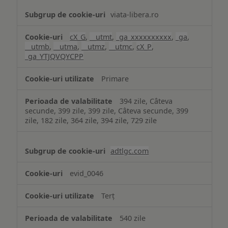
viata-libera.ro
cX_G
,
__utmt
,
_ga_xxxxxxxxxx
,
_ga
,
__utmb
,
__utma
,
__utmz
,
__utmc
,
cX_P
,
_ga_YTJQVQYCPP
Primare
394 zile, Câteva
secunde, 399 zile, 399 zile, Câteva secunde, 399
zile, 182 zile, 364 zile, 394 zile, 729 zile
adtlgc.com
evid_0046
Terț
540 zile