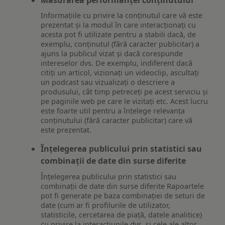
Informațiile cu privire la conținutul care vă este
prezentat și la modul în care interacționați cu
acesta pot fi utilizate pentru a stabili dacă, de
exemplu, conținutul (fără caracter publicitar) a
ajuns la publicul vizat și dacă corespunde
intereselor dvs. De exemplu, indiferent dacă
citiți un articol, vizionați un videoclip, ascultați
un podcast sau vizualizați o descriere a
produsului, cât timp petreceți pe acest serviciu și
pe paginile web pe care le vizitați etc. Acest lucru
este foarte util pentru a înțelege relevanța
conținutului (fără caracter publicitar) care vă
este prezentat.
Înțelegerea publicului prin statistici sau
combinații de date din surse diferite
Înțelegerea publicului prin statistici sau
combinații de date din surse diferite Rapoartele
pot fi generate pe baza combinației de seturi de
date (cum ar fi profilurile de utilizator,
statisticile, cercetarea de piață, datele analitice)
cu privire la interacțiunile dvs. și cele ale altor