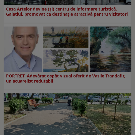
Casa Artelor devine (şi) centru de informare turistică.
Galaţiul, promovat ca destinaţie atractivă pentru vizitatori
PORTRET. Adevărat ospăț vizual oferit de Vasile Trandafir,
un acuarelist redutabil