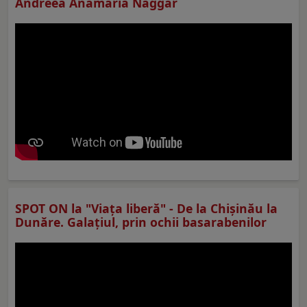
Andreea Anamaria Naggar
SPOT ON la "Viaţa liberă" - De la Chișinău la
Dunăre. Galațiul, prin ochii basarabenilor