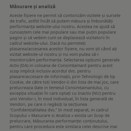
Măsurare și analiză
Aceste fișiere ne permit să contorizăm vizitele și sursele
de trafic, astfel încât să putem măsura și îmbunătăți
performanța website-ului nostru. Acestea ne ajută să
cunoaștem cele mai populare sau mai puțin populare
pagini și să vedem cum se deplasează vizitatorii în
cadrul website-ului. Dacă nu permiteți
plasarea/accesarea acestor fișiere, nu vom ști când ați
vizitat website-ul nostru și nu vom putea să-i
monitorizăm performanța. Selectarea opțiunii generale
Activ (DA) in coloana de Consimtamant pentru acest
scop implică inclusiv acordul dvs. pentru
plasare/accesare de informații, prin Tehnologii de tip
Cookie, de către toți Vendor-ii din lista de mai jos, care
prelucreaza date in temeiul Consimtamantului, cu
excepția situației în care optați cu Inactiv (NU) pentru
unii Vendor-i, în mod individual, în lista generală de
Vendori, pe care o regăsiți la secțiunea
“Confidențialitatea dvs.” In mod separat, in cadrul
Scopului « Masurare si Analiza » exista un Scop de
prelucrare, Măsurarea performanței conținutului,
pentru care procedura este similara celei descrise mai