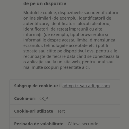
de pe un dispozitiv
Modulele cookie, dispozitivele sau identificatorii
online similari (de exemplu, identificatorii de
autentificare, identificatorii alocați aleatoriu,
identificatorii de rețea) împreună cu alte
informații (de exemplu, tipul browserului și
informațiile despre acesta, limba, dimensiunea
ecranului, tehnologiile acceptate etc.) pot fi
stocate sau citite pe dispozitivul dvs. pentru a le
recunoaște de fiecare dată când se conectează la
o aplicație sau la un site web, pentru unul sau
mai multe scopuri prezentate aici.
Stocarea
admp-tc-sati.adtlgc.com
și/sau
accesarea
cX_P
informațiilor
de
Terț
pe
un
Câteva secunde
dispozitiv