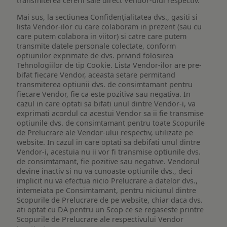
transmiterea cererii sale direct Vendor-ului respectiv.
Mai sus, la sectiunea Confidențialitatea dvs., gasiti si
lista Vendor-ilor cu care colaboram in prezent (sau cu
care putem colabora in viitor) si catre care putem
transmite datele personale colectate, conform
optiunilor exprimate de dvs. privind folosirea
Tehnologiilor de tip Cookie. Lista Vendor-ilor are pre-
bifat fiecare Vendor, aceasta setare permitand
transmiterea optiunii dvs. de consimtamant pentru
fiecare Vendor, fie ca este pozitiva sau negativa. In
cazul in care optati sa bifati unul dintre Vendor-i, va
exprimati acordul ca acestui Vendor sa ii fie transmise
optiunile dvs. de consimtamant pentru toate Scopurile
de Prelucrare ale Vendor-ului respectiv, utilizate pe
website. In cazul in care optati sa debifati unul dintre
Vendor-i, acestuia nu ii vor fi transmise optiunile dvs.
de consimtamant, fie pozitive sau negative. Vendorul
devine inactiv si nu va cunoaste optiunile dvs., deci
implicit nu va efectua nicio Prelucrare a datelor dvs.,
intemeiata pe Consimtamant, pentru niciunul dintre
Scopurile de Prelucrare de pe website, chiar daca dvs.
ati optat cu DA pentru un Scop ce se regaseste printre
Scopurile de Prelucrare ale respectivului Vendor