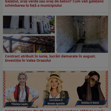
Galațiul, oraș verde sau oraș de beton? Cum văd gălățenii
schimbarea la față a municipiului
Contract atribuit în iunie, lucrări demarate în august.
Investiţie în Valea Oraşului