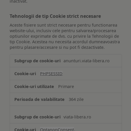
inactivat.
Tehnologii de tip Cookie strict necesare
Aceste fisiere sunt strict necesare pentru functionarea
website-ului, inclusiv cele pentru salvarea/procesarea
optiunilor exprimate de dvs. cu privire la Tehnologii de
tip Cookie. Acestea nu necesita acordul dumneavoastra
pentru plasare/accesare si nu pot fi dezactivate.
Tehnologii
anunturi.viata-libera.ro
de
tip
PHPSESSID
Cookie
strict
Primare
necesare
364 zile
viata-libera.ro
OptanonConsent
,