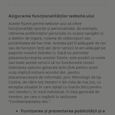
Asigurarea funcționalităților website-ului
Aceste fișiere permit website-ului să ofere
funcționalități sporite și personalizate, de exemplu
reţinerea preferinţelor personale cu ocazia navigării și
a datelor de logare, rularea de videoclipuri sau
posibilitatea de live chat. Acestea pot fi adăugate de noi
sau de furnizori terți ale căror servicii le-am adăugat pe
paginile noastre (Vendor-i). Dacă nu permiteți
plasarea/accesarea acestor fișiere, este posibil ca unele
sau toate aceste servicii să nu funcționeze corect.
Selectarea opțiunii generale Activ (DA) pentru acest
scop implică inclusiv acordul dvs. pentru
plasare/accesare de informații, prin Tehnologii de tip
Cookie, de către toți Vendor-ii din lista de mai jos, cu
excepția situației în care optați cu Inactiv (NU) pentru
unii Vendor-i, în mod individual, în lista generală de
Vendori, pe care o regăsiți la secțiunea
“Confidențialitatea dvs.”.
Furnizarea și prezentarea publicității și a