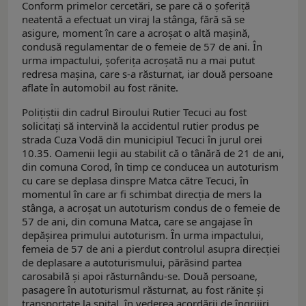
Conform primelor cercetări, se pare că o șoferiță
neatentă a efectuat un viraj la stânga, fără să se
asigure, moment în care a acroșat o altă mașină,
condusă regulamentar de o femeie de 57 de ani. În
urma impactului, șoferița acroșată nu a mai putut
redresa mașina, care s-a răsturnat, iar două persoane
aflate în automobil au fost rănite.
Polițiștii din cadrul Biroului Rutier Tecuci au fost
solicitați să intervină la accidentul rutier produs pe
strada Cuza Vodă din municipiul Tecuci în jurul orei
10.35. Oamenii legii au stabilit că o tânără de 21 de ani,
din comuna Corod, în timp ce conducea un autoturism
cu care se deplasa dinspre Matca către Tecuci, în
momentul în care ar fi schimbat direcția de mers la
stânga, a acroșat un autoturism condus de o femeie de
57 de ani, din comuna Matca, care se angajase în
depășirea primului autoturism. În urma impactului,
femeia de 57 de ani a pierdut controlul asupra direcției
de deplasare a autoturismului, părăsind partea
carosabilă și apoi răsturnându-se. Două persoane,
pasagere în autoturismul răsturnat, au fost rănite și
transportate la spital, în vederea acordării de îngrijiri