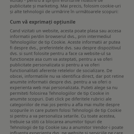
vizitați - pentru a sprijini eforturile noastre de
publicitate și marketing. Mai precis, folosim cookie-uri
și alte tehnologii de urmărire în următoarele scopuri:
Cum vă exprimați opțiunile
Cand vizitati un website, acesta poate plasa sau accesa
informatii pe/din browserul dvs., prin intermediul
Tehnologiilor de tip Cookie. Aceste informatii ar putea
fi despre dvs., preferintele dvs. sau despre dispozitivul
dvs. si sunt folosite pentru a face ca website-ul sa
functioneze asa cum va asteptati, pentru a va oferi
publicitate personalizata si pentru a va oferi
functionalitati aferente retelelor de socializare. De
obicei, informatiile nu va identifica direct, dar pot retine
anumite informatii despre dvs. pentru a va oferi o
experienta web mai personalizata. Puteti alege sa nu
permiteti folosirea Tehnologiilor de tip Cookie in
anumite scopuri. Dati click pe diferitele rubrici ale
categoriilor de mai jos pentru a afla mai multe despre
scopurile in care putem folosi Tehnologii de tip Cookie
si pentru a va personaliza setarile. Cu toate acestea,
trebuie sa stiti ca blocarea anumitor tipuri de
Tehnologii de tip Cookie sau a anumitor Vendor-i poate
influenta experienta dvs. pe website si serviciile pe care