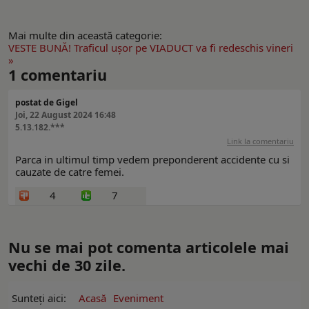
Mai multe din această categorie:
VESTE BUNĂ! Traficul uşor pe VIADUCT va fi redeschis vineri
»
1
comentariu
postat de Gigel
Joi, 22 August 2024 16:48
5.13.182.***
Link la comentariu
Parca in ultimul timp vedem preponderent accidente cu si
cauzate de catre femei.
4
7
Nu se mai pot comenta articolele mai
vechi de 30 zile.
Sunteți aici:
Acasă
Eveniment