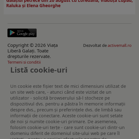
Galaţiul petrece din 20 august cu Loredana, Vlăduța Lupău,
Raluka și Elena Gheorghe
Copyright © 2026 Viaţa
Dezvoltat de
activemall.ro
Liberă Galaţi. Toate
drepturile rezervate.
Termeni si conditii
Listă cookie-uri
Un cookie este fişier text de mici dimensiuni utilizat de
un site web care, - atunci când este vizitat de un
utilizator - solicită browserului să-l stocheze pe
dispozitivul dvs. pentru a păstra în memorie informații
despre dvs., precum și preferințele dvs. de limbă sau
informații de conectare. Aceste cookie-uri sunt setate
de noi și numite cookie-uri primare. De asemenea,
folosim cookie-uri terțe - care sunt cookie-uri dintr-un
domeniu diferit de domeniul site-ului web pe care îl