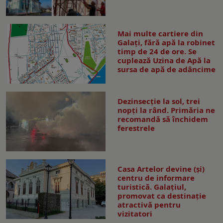
Mai multe cartiere din
Galați, fără apă la robinet
timp de 24 de ore. Se
cuplează Uzina de Apă la
sursa de apă de adâncime
Dezinsecţie la sol, trei
nopţi la rând. Primăria ne
recomandă să închidem
ferestrele
Casa Artelor devine (şi)
centru de informare
turistică. Galaţiul,
promovat ca destinaţie
atractivă pentru
vizitatori