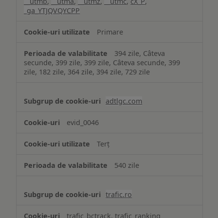
__utmb
,
__utma
,
__utmz
,
__utmc
,
cX_P
,
_ga_YTJQVQYCPP
Primare
394 zile, Câteva
secunde, 399 zile, 399 zile, Câteva secunde, 399
zile, 182 zile, 364 zile, 394 zile, 729 zile
adtlgc.com
evid_0046
Terț
540 zile
trafic.ro
trafic_bctrack, trafic_ranking