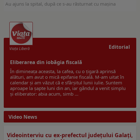
Au ajuns la spital, după ce s-au răsturnat cu mașina
Editorial
Viaţa Liberă
Eliberarea din iobăgia fiscală
În dimineața aceasta, la cafea, cu o țigară aprinsă
alături, am avut o mică epifanie fiscală. M-am uitat în
calendar și am văzut că e sfârșitul lunii iulie. Suntem
aproape la șapte luni din an, iar gândul a venit simplu
și eliberator: abia acum, simb ...
Video News
Videointerviu cu ex-prefectul judeţului Galaţi,