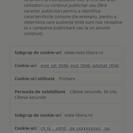
utilizatori cu conținut publicitar sau (fără
caracter publicitar) pentru a identifica
caracteristicile comune (de exemplu, pentru a
determina care audiențe țintă sunt mai receptive
la o campanie publicitară sau la un anumit
conținut).
Măsurare
www.viata-libera.ro
și
analiză
evid_set_0046
,
evid_0046
,
adptset_0046
Primare
Câteva secunde, 90 zile,
Câteva secunde
viata-libera.ro
cX_G
,
__utmt
,
_ga_xxxxxxxxxx
,
_ga
,