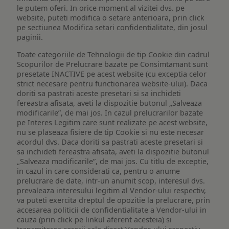
le putem oferi. In orice moment al vizitei dvs. pe
website, puteti modifica o setare anterioara, prin click
pe sectiunea Modifica setari confidentialitate, din josul
paginii.
Toate categoriile de Tehnologii de tip Cookie din cadrul
Scopurilor de Prelucrare bazate pe Consimtamant sunt
presetate INACTIVE pe acest website (cu exceptia celor
strict necesare pentru functionarea website-ului). Daca
doriti sa pastrati aceste presetari si sa inchideti
fereastra afisata, aveti la dispozitie butonul „Salveaza
modificarile”, de mai jos. In cazul prelucrarilor bazate
pe Interes Legitim care sunt realizate pe acest website,
nu se plaseaza fisiere de tip Cookie si nu este necesar
acordul dvs. Daca doriti sa pastrati aceste presetari si
sa inchideti fereastra afisata, aveti la dispozitie butonul
„Salveaza modificarile”, de mai jos. Cu titlu de exceptie,
in cazul in care considerati ca, pentru o anume
prelucrare de date, intr-un anumit scop, interesul dvs.
prevaleaza interesului legitim al Vendor-ului respectiv,
va puteti exercita dreptul de opozitie la prelucrare, prin
accesarea politicii de confidentialitate a Vendor-ului in
cauza (prin click pe linkul aferent acesteia) si