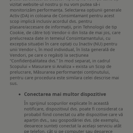
vizitat website-ul nostru și nu vom putea să-i
monitorizăm performanța. Selectarea opțiunii generale
Activ (DA) in coloana de Consimtamant pentru acest
scop implică inclusiv acordul dvs. pentru
plasare/accesare de informații, prin Tehnologii de tip
Cookie, de către toți Vendor-ii din lista de mai jos, care
prelucreaza date in temeiul Consimtamantului, cu
excepția situației în care optați cu Inactiv (NU) pentru
unii Vendor-i, în mod individual, în lista generală de
Vendori, pe care o regăsiți la secțiunea
“Confidențialitatea dvs.” In mod separat, in cadrul
Scopului « Masurare si Analiza » exista un Scop de
prelucrare, Măsurarea performanței conținutului,
pentru care procedura este similara celei descrise mai
sus.
Conectarea mai multor dispozitive
În sprijinul scopurilor explicate în această
notificare, dispozitivul dvs. poate fi considerat ca
probabil fiind conectat cu alte dispozitive care vă
aparțin dvs., sau gospodăriei dvs. (de exemplu,
deoarece sunteți conectat la același serviciu atât
pe telefon, cât și pe computer sau deoarece