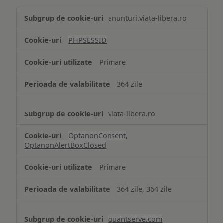
Tehnologii
anunturi.viata-libera.ro
de
tip
PHPSESSID
Cookie
strict
Primare
necesare
364 zile
viata-libera.ro
OptanonConsent
,
OptanonAlertBoxClosed
Primare
364 zile, 364 zile
quantserve.com