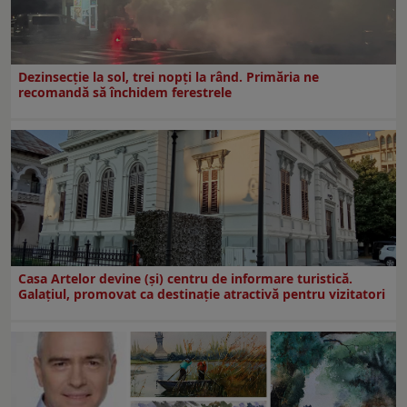
Dezinsecţie la sol, trei nopţi la rând. Primăria ne
recomandă să închidem ferestrele
Casa Artelor devine (şi) centru de informare turistică.
Galaţiul, promovat ca destinaţie atractivă pentru vizitatori