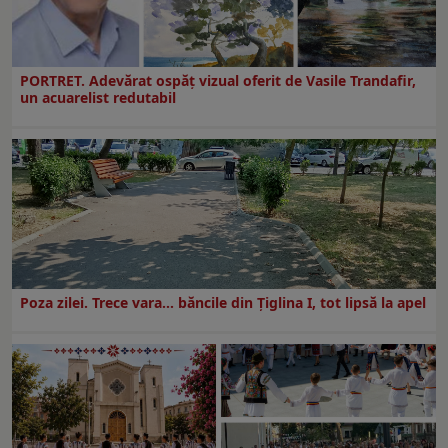
PORTRET. Adevărat ospăț vizual oferit de Vasile Trandafir,
un acuarelist redutabil
Poza zilei. Trece vara… băncile din Ţiglina I, tot lipsă la apel