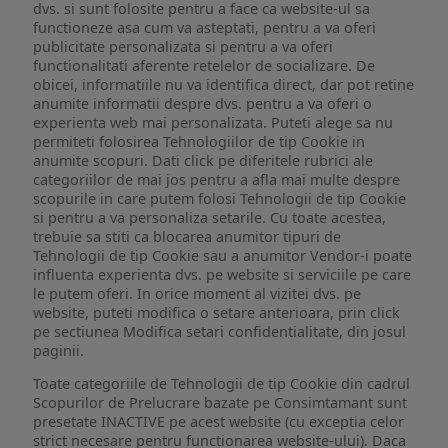
dvs. si sunt folosite pentru a face ca website-ul sa
functioneze asa cum va asteptati, pentru a va oferi
publicitate personalizata si pentru a va oferi
functionalitati aferente retelelor de socializare. De
obicei, informatiile nu va identifica direct, dar pot retine
anumite informatii despre dvs. pentru a va oferi o
experienta web mai personalizata. Puteti alege sa nu
permiteti folosirea Tehnologiilor de tip Cookie in
anumite scopuri. Dati click pe diferitele rubrici ale
categoriilor de mai jos pentru a afla mai multe despre
scopurile in care putem folosi Tehnologii de tip Cookie
si pentru a va personaliza setarile. Cu toate acestea,
trebuie sa stiti ca blocarea anumitor tipuri de
Tehnologii de tip Cookie sau a anumitor Vendor-i poate
influenta experienta dvs. pe website si serviciile pe care
le putem oferi. In orice moment al vizitei dvs. pe
website, puteti modifica o setare anterioara, prin click
pe sectiunea Modifica setari confidentialitate, din josul
paginii.
Toate categoriile de Tehnologii de tip Cookie din cadrul
Scopurilor de Prelucrare bazate pe Consimtamant sunt
presetate INACTIVE pe acest website (cu exceptia celor
strict necesare pentru functionarea website-ului). Daca