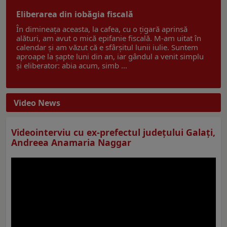
Eliberarea din iobăgia fiscală
În dimineața aceasta, la cafea, cu o țigară aprinsă
alături, am avut o mică epifanie fiscală. M-am uitat în
calendar și am văzut că e sfârșitul lunii iulie. Suntem
aproape la șapte luni din an, iar gândul a venit simplu
și eliberator: abia acum, simb ...
Video News
Videointerviu cu ex-prefectul judeţului Galaţi,
Andreea Anamaria Naggar