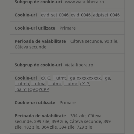
www.viata-libera.ro
și
analiză
evid_set_0046
,
evid_0046
,
adptset_0046
Primare
Câteva secunde, 90 zile,
Câteva secunde
viata-libera.ro
cX_G
,
__utmt
,
_ga_xxxxxxxxxx
,
_ga
,
__utmb
,
__utma
,
__utmz
,
__utmc
,
cX_P
,
_ga_YTJQVQYCPP
Primare
394 zile, Câteva
secunde, 399 zile, 399 zile, Câteva secunde, 399
zile, 182 zile, 364 zile, 394 zile, 729 zile