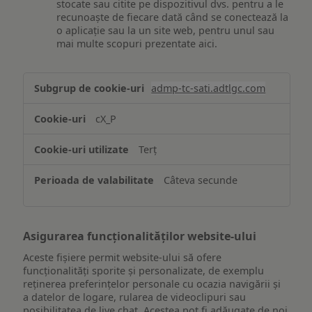
stocate sau citite pe dispozitivul dvs. pentru a le
recunoaște de fiecare dată când se conectează la
o aplicație sau la un site web, pentru unul sau
mai multe scopuri prezentate aici.
Stocarea
admp-tc-sati.adtlgc.com
și/sau
accesarea
cX_P
informațiilor
de
Terț
pe
un
Câteva secunde
dispozitiv
Asigurarea funcționalităților website-ului
Aceste fișiere permit website-ului să ofere
funcționalități sporite și personalizate, de exemplu
reţinerea preferinţelor personale cu ocazia navigării și
a datelor de logare, rularea de videoclipuri sau
posibilitatea de live chat. Acestea pot fi adăugate de noi