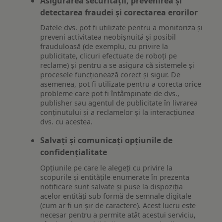
Asigurarea securității, prevenirea și
detectarea fraudei și corectarea erorilor
Datele dvs. pot fi utilizate pentru a monitoriza și
preveni activitatea neobișnuită și posibil
frauduloasă (de exemplu, cu privire la
publicitate, clicuri efectuate de roboți pe
reclame) și pentru a se asigura că sistemele și
procesele funcționează corect și sigur. De
asemenea, pot fi utilizate pentru a corecta orice
probleme care pot fi întâmpinate de dvs.,
publisher sau agentul de publicitate în livrarea
conținutului și a reclamelor și la interacțiunea
dvs. cu acestea.
Salvați și comunicați opțiunile de
confidențialitate
Opțiunile pe care le alegeți cu privire la
scopurile și entitățile enumerate în prezenta
notificare sunt salvate și puse la dispoziția
acelor entități sub formă de semnale digitale
(cum ar fi un șir de caractere). Acest lucru este
necesar pentru a permite atât acestui serviciu,