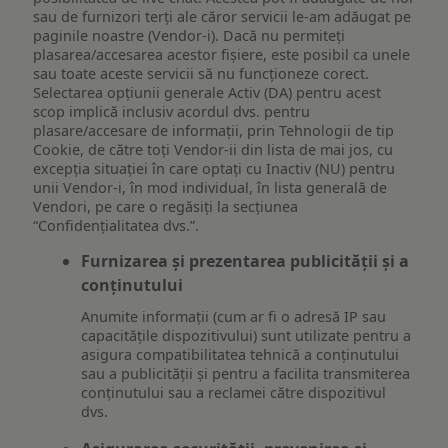
sau de furnizori terți ale căror servicii le-am adăugat pe
paginile noastre (Vendor-i). Dacă nu permiteți
plasarea/accesarea acestor fișiere, este posibil ca unele
sau toate aceste servicii să nu funcționeze corect.
Selectarea opțiunii generale Activ (DA) pentru acest
scop implică inclusiv acordul dvs. pentru
plasare/accesare de informații, prin Tehnologii de tip
Cookie, de către toți Vendor-ii din lista de mai jos, cu
excepția situației în care optați cu Inactiv (NU) pentru
unii Vendor-i, în mod individual, în lista generală de
Vendori, pe care o regăsiți la secțiunea
“Confidențialitatea dvs.”.
Furnizarea și prezentarea publicității și a
conținutului
Anumite informații (cum ar fi o adresă IP sau
capacitățile dispozitivului) sunt utilizate pentru a
asigura compatibilitatea tehnică a conținutului
sau a publicității și pentru a facilita transmiterea
conținutului sau a reclamei către dispozitivul
dvs.