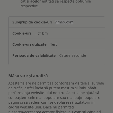
cât și acelor entități să respecte opțiunile
respective.
Asigurarea
vimeo.com
funcționalităților
website-
__cf_bm
ului
Terț
Câteva secunde
Măsurare și analiză
Aceste fișiere ne permit să contorizăm vizitele și sursele
de trafic, astfel încât să putem măsura și îmbunătăți
performanța website-ului nostru. Acestea ne ajută să
cunoaștem cele mai populare sau mai puțin populare
pagini și să vedem cum se deplasează vizitatorii în
cadrul website-ului. Dacă nu permiteți
plasarea/accesarea acestor fișiere, nu vom ști când ați