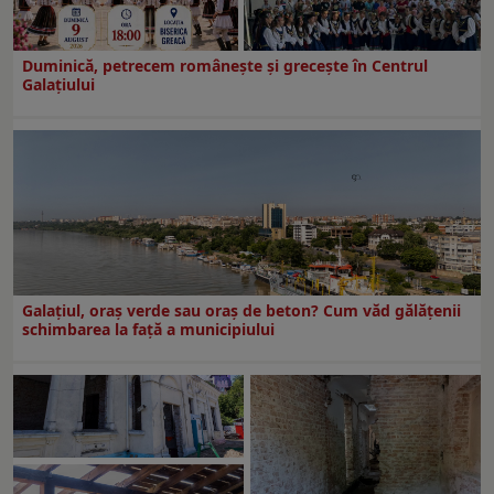
Duminică, petrecem româneşte şi greceşte în Centrul
Galaţiului
Galațiul, oraș verde sau oraș de beton? Cum văd gălățenii
schimbarea la față a municipiului