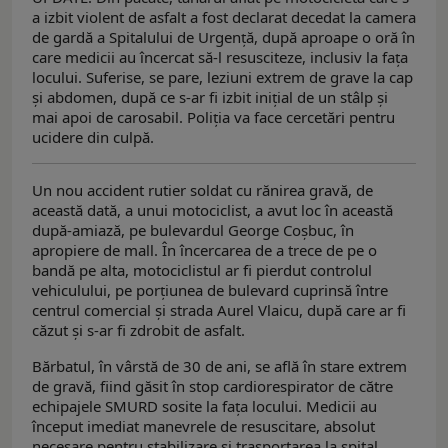
a izbit violent de asfalt a fost declarat decedat la camera
de gardă a Spitalului de Urgență, după aproape o oră în
care medicii au încercat să-l resusciteze, inclusiv la fața
locului. Suferise, se pare, leziuni extrem de grave la cap
și abdomen, după ce s-ar fi izbit inițial de un stâlp și
mai apoi de carosabil. Poliția va face cercetări pentru
ucidere din culpă.
Un nou accident rutier soldat cu rănirea gravă, de
această dată, a unui motociclist, a avut loc în această
după-amiază, pe bulevardul George Coșbuc, în
apropiere de mall. În încercarea de a trece de pe o
bandă pe alta, motociclistul ar fi pierdut controlul
vehiculului, pe porțiunea de bulevard cuprinsă între
centrul comercial și strada Aurel Vlaicu, după care ar fi
căzut și s-ar fi zdrobit de asfalt.
Bărbatul, în vârstă de 30 de ani, se află în stare extrem
de gravă, fiind găsit în stop cardiorespirator de către
echipajele SMURD sosite la fața locului. Medicii au
început imediat manevrele de resuscitare, absolut
necesare pentru stabilizare și trasportarea la spital.