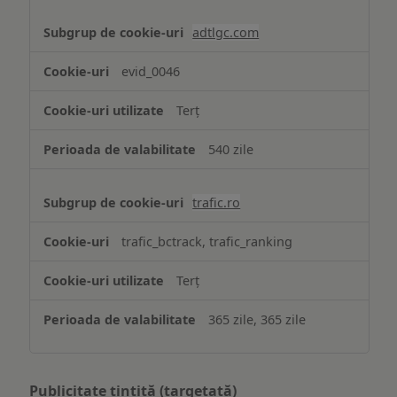
adtlgc.com
evid_0046
Terț
540 zile
trafic.ro
trafic_bctrack, trafic_ranking
Terț
365 zile, 365 zile
Publicitate țintită (targetată)