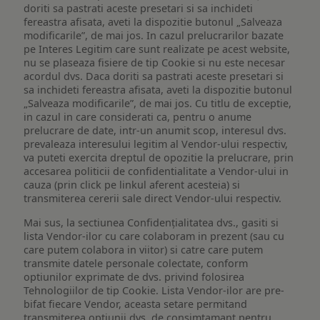
doriti sa pastrati aceste presetari si sa inchideti
fereastra afisata, aveti la dispozitie butonul „Salveaza
modificarile”, de mai jos. In cazul prelucrarilor bazate
pe Interes Legitim care sunt realizate pe acest website,
nu se plaseaza fisiere de tip Cookie si nu este necesar
acordul dvs. Daca doriti sa pastrati aceste presetari si
sa inchideti fereastra afisata, aveti la dispozitie butonul
„Salveaza modificarile”, de mai jos. Cu titlu de exceptie,
in cazul in care considerati ca, pentru o anume
prelucrare de date, intr-un anumit scop, interesul dvs.
prevaleaza interesului legitim al Vendor-ului respectiv,
va puteti exercita dreptul de opozitie la prelucrare, prin
accesarea politicii de confidentialitate a Vendor-ului in
cauza (prin click pe linkul aferent acesteia) si
transmiterea cererii sale direct Vendor-ului respectiv.
Mai sus, la sectiunea Confidențialitatea dvs., gasiti si
lista Vendor-ilor cu care colaboram in prezent (sau cu
care putem colabora in viitor) si catre care putem
transmite datele personale colectate, conform
optiunilor exprimate de dvs. privind folosirea
Tehnologiilor de tip Cookie. Lista Vendor-ilor are pre-
bifat fiecare Vendor, aceasta setare permitand
transmiterea optiunii dvs. de consimtamant pentru