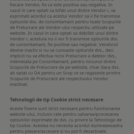
fiecare Vendor, fie ca este pozitiva sau negativa. In
cazul in care optati sa bifati unul dintre Vendor-i, va
exprimati acordul ca acestui Vendor sa ii fie transmise
optiunile dvs. de consimtamant pentru toate Scopurile
de Prelucrare ale Vendor-ului respectiv, utilizate pe
website. In cazul in care optati sa debifati unul dintre
Vendor-i, acestuia nu ii vor fi transmise optiunile dvs.
de consimtamant, fie pozitive sau negative. Vendorul
devine inactiv si nu va cunoaste optiunile dvs., deci
implicit nu va efectua nicio Prelucrare a datelor dvs.,
intemeiata pe Consimtamant, pentru niciunul dintre
Scopurile de Prelucrare de pe website, chiar daca dvs.
ati optat cu DA pentru un Scop ce se regaseste printre
Scopurile de Prelucrare ale respectivului Vendor
inactivat.
Tehnologii de tip Cookie strict necesare
Aceste fisiere sunt strict necesare pentru functionarea
website-ului, inclusiv cele pentru salvarea/procesarea
optiunilor exprimate de dvs. cu privire la Tehnologii de
tip Cookie. Acestea nu necesita acordul dumneavoastra
pentru plasare/accesare si nu pot fi dezactivate.