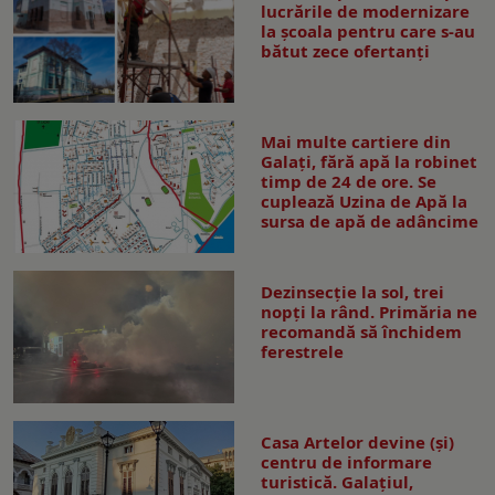
lucrările de modernizare
la şcoala pentru care s-au
bătut zece ofertanţi
Mai multe cartiere din
Galați, fără apă la robinet
timp de 24 de ore. Se
cuplează Uzina de Apă la
sursa de apă de adâncime
Dezinsecţie la sol, trei
nopţi la rând. Primăria ne
recomandă să închidem
ferestrele
Casa Artelor devine (şi)
centru de informare
turistică. Galaţiul,