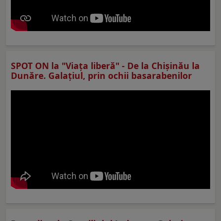
SPOT ON la "Viaţa liberă" - De la Chișinău la
Dunăre. Galațiul, prin ochii basarabenilor