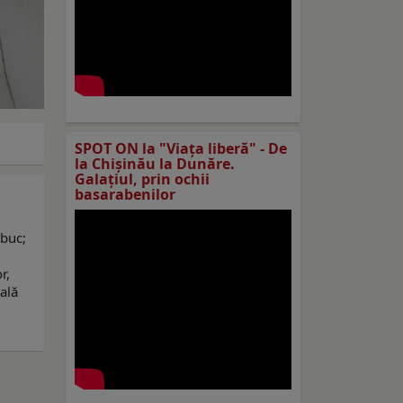
SPOT ON la "Viaţa liberă" - De
la Chișinău la Dunăre.
Galațiul, prin ochii
basarabenilor
șbuc;
r,
ală