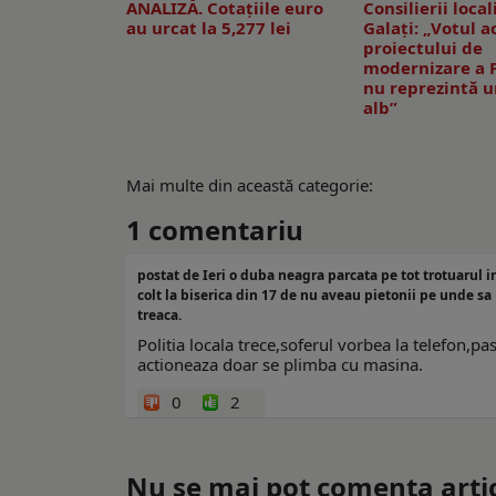
ANALIZĂ. Cotațiile euro
Consilierii local
au urcat la 5,277 lei
Galaţi: „Votul a
proiectului de
modernizare a F
nu reprezintă u
alb”
Mai multe din această categorie:
1
comentariu
postat de Ieri o duba neagra parcata pe tot trotuarul i
colt la biserica din 17 de nu aveau pietonii pe unde sa
treaca.
Politia locala trece,soferul vorbea la telefon,pa
actioneaza doar se plimba cu masina.
0
2
Nu se mai pot comenta artico