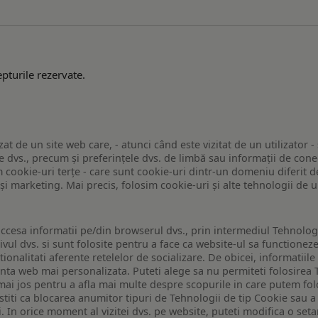
pturile rezervate.
zat de un site web care, - atunci când este vizitat de un utilizator -
 dvs., precum și preferințele dvs. de limbă sau informații de conec
ookie-uri terțe - care sunt cookie-uri dintr-un domeniu diferit de 
e și marketing. Mai precis, folosim cookie-uri și alte tehnologii de
ccesa informatii pe/din browserul dvs., prin intermediul Tehnologii
ivul dvs. si sunt folosite pentru a face ca website-ul sa functionez
tionalitati aferente retelelor de socializare. De obicei, informatiile
enta web mai personalizata. Puteti alege sa nu permiteti folosirea 
de mai jos pentru a afla mai multe despre scopurile in care putem fo
a stiti ca blocarea anumitor tipuri de Tehnologii de tip Cookie sau
i. In orice moment al vizitei dvs. pe website, puteti modifica o set