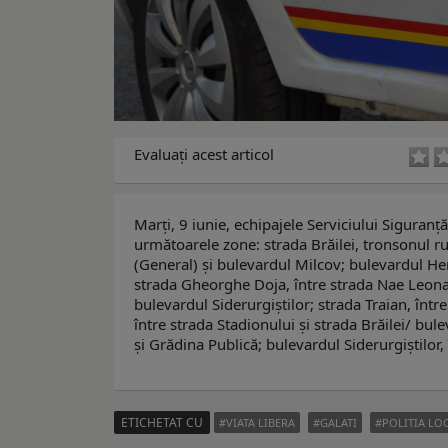
Evaluaţi acest articol
Marți, 9 iunie, echipajele Serviciului Siguranță
următoarele zone: strada Brăilei, tronsonul r
(General) și bulevardul Milcov; bulevardul He
strada Gheorghe Doja, între strada Nae Leonard
bulevardul Siderurgiștilor; strada Traian, între
între strada Stadionului și strada Brăilei/ b
și Grădina Publică; bulevardul Siderurgiștilor
ETICHETAT CU
VIATA LIBERA
GALATI
POLITIA LO