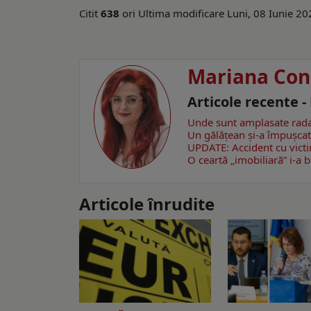
Citit
638
ori
Ultima modificare Luni, 08 Iunie 2
Mariana Con
Articole recente 
Unde sunt amplasate rada
Un gălăţean și-a împușcat 
UPDATE: Accident cu victim
O ceartă „imobiliară” i-a 
Articole înrudite