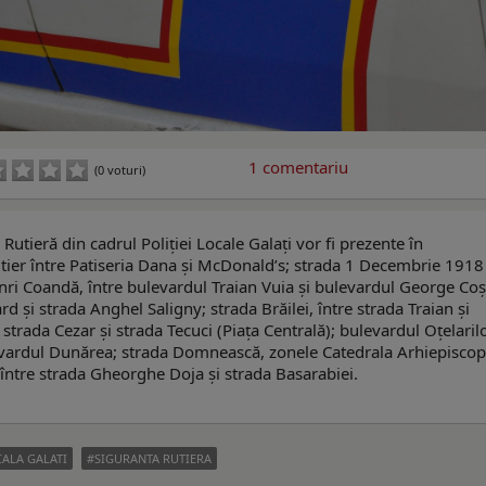
1
comentariu
(0 voturi)
 Rutieră din cadrul Poliției Locale Galați vor fi prezente în
utier între Patiseria Dana și McDonald’s; strada 1 Decembrie 1918
nri Coandă, între bulevardul Traian Vuia și bulevardul George Co
 și strada Anghel Saligny; strada Brăilei, între strada Traian și
 strada Cezar și strada Tecuci (Piața Centrală); bulevardul Oțelarilo
ulevardul Dunărea; strada Domnească, zonele Catedrala Arhiepiscop
, între strada Gheorghe Doja și strada Basarabiei.
CALA GALATI
SIGURANTA RUTIERA