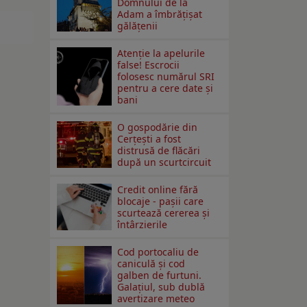
Domnului de la
Adam a îmbrățișat
gălățenii
Atenție la apelurile
false! Escrocii
folosesc numărul SRI
pentru a cere date și
bani
O gospodărie din
Cerțești a fost
distrusă de flăcări
după un scurtcircuit
Credit online fără
blocaje - pașii care
scurtează cererea și
întârzierile
Cod portocaliu de
caniculă și cod
galben de furtuni.
Galațiul, sub dublă
avertizare meteo