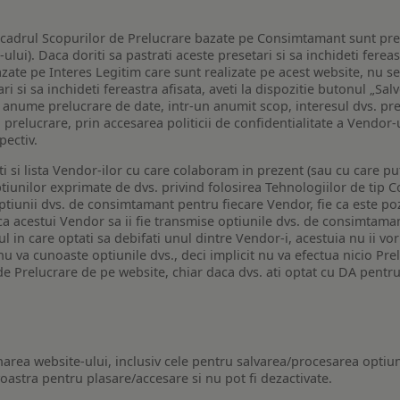
n cadrul Scopurilor de Prelucrare bazate pe Consimtamant sunt pre
lui). Daca doriti sa pastrati aceste presetari si sa inchideti fereas
bazate pe Interes Legitim care sunt realizate pe acest website, nu s
i si sa inchideti fereastra afisata, aveti la dispozitie butonul „Sal
o anume prelucrare de date, intr-un anumit scop, interesul dvs. pre
a prelucrare, prin accesarea politicii de confidentialitate a Vendor-u
pectiv.
iti si lista Vendor-ilor cu care colaboram in prezent (sau cu care p
iunilor exprimate de dvs. privind folosirea Tehnologiilor de tip Co
iunii dvs. de consimtamant pentru fiecare Vendor, fie ca este pozit
 ca acestui Vendor sa ii fie transmise optiunile dvs. de consimtama
ul in care optati sa debifati unul dintre Vendor-i, acestuia nu ii v
nu va cunoaste optiunile dvs., deci implicit nu va efectua nicio Pre
e Prelucrare de pe website, chiar daca dvs. ati optat cu DA pentru
narea website-ului, inclusiv cele pentru salvarea/procesarea optiun
astra pentru plasare/accesare si nu pot fi dezactivate.