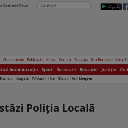
ila Constanţa Tulcea
i
Abonamente
Publicitate
Arhiva
Contact
Redacția
Bani Europeni
Video 
itică Administrație
Sport
Societate
Educație
Justiție
Cul
Diaspora
Magazin
TV Mania
Utile
Sfaturi
Unde Mergem
tăzi Poliția Locală