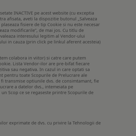
setate INACTIVE pe acest website (cu exceptia
tra afisata, aveti la dispozitie butonul „Salveaza
e plaseaza fisiere de tip Cookie si nu este necesar
veaza modificarile”, de mai jos. Cu titlu de
valeaza interesului legitim al Vendor-ului
lui in cauza (prin click pe linkul aferent acesteia)
utem colabora in viitor) si catre care putem
okie. Lista Vendor-ilor are pre-bifat fiecare
iva sau negativa. In cazul in care optati sa
nt pentru toate Scopurile de Prelucrare ale
or fi transmise optiunile dvs. de consimtamant, fie
lucrare a datelor dvs., intemeiata pe
 un Scop ce se regaseste printre Scopurile de
ilor exprimate de dvs. cu privire la Tehnologii de