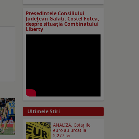
Preşedintele Consiliului
Judeţean Galaţi, Costel Fotea,
despre situaţia Combinatului
Liberty
Ultimele Ştiri
ANALIZĂ. Cotațiile
euro au urcat la
5,277 lei