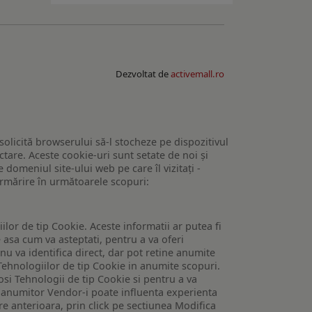
Dezvoltat de
activemall.ro
 solicită browserului să-l stocheze pe dispozitivul
tare. Aceste cookie-uri sunt setate de noi și
domeniul site-ului web pe care îl vizitați -
 urmărire în următoarele scopuri:
lor de tip Cookie. Aceste informatii ar putea fi
e asa cum va asteptati, pentru a va oferi
 nu va identifica direct, dar pot retine anumite
Tehnologiilor de tip Cookie in anumite scopuri.
losi Tehnologii de tip Cookie si pentru a va
 a anumitor Vendor-i poate influenta experienta
are anterioara, prin click pe sectiunea Modifica