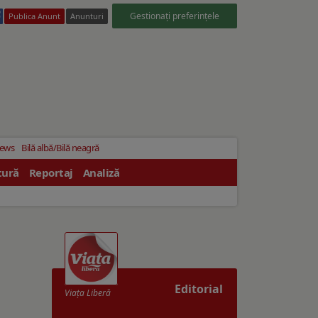
Gestionați preferințele
Publica Anunt
Anunturi
News
Bilă albă/Bilă neagră
tură
Reportaj
Analiză
Editorial
Viaţa Liberă