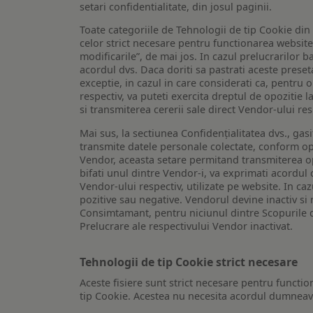
setari confidentialitate, din josul paginii.
Toate categoriile de Tehnologii de tip Cookie di
celor strict necesare pentru functionarea website-u
modificarile”, de mai jos. In cazul prelucrarilor 
acordul dvs. Daca doriti sa pastrati aceste presetar
exceptie, in cazul in care considerati ca, pentru 
respectiv, va puteti exercita dreptul de opozitie l
si transmiterea cererii sale direct Vendor-ului res
Mai sus, la sectiunea Confidențialitatea dvs., gas
transmite datele personale colectate, conform opt
Vendor, aceasta setare permitand transmiterea opt
bifati unul dintre Vendor-i, va exprimati acordul
Vendor-ului respectiv, utilizate pe website. In caz
pozitive sau negative. Vendorul devine inactiv si 
Consimtamant, pentru niciunul dintre Scopurile d
Prelucrare ale respectivului Vendor inactivat.
Tehnologii de tip Cookie strict necesare
Aceste fisiere sunt strict necesare pentru functio
tip Cookie. Acestea nu necesita acordul dumneavo