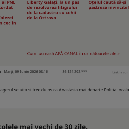
i ai PNL
Liberty Galați, la un pas
Oțelul caută să-și
cordat
de rezolvarea litigiului
păstreze invincibi
de la cadastru cu cehii
alezei
de la Ostrava
n cec în
Cum lucrează APĂ CANAL în următoarele zile »
n
Marți, 09 Iunie 2026 08:16
86.124.202.***
Link la co
sagerul se uita si trec duios ca Anastasia mai departe.Politia local
lele mai vechi de 30 zile.