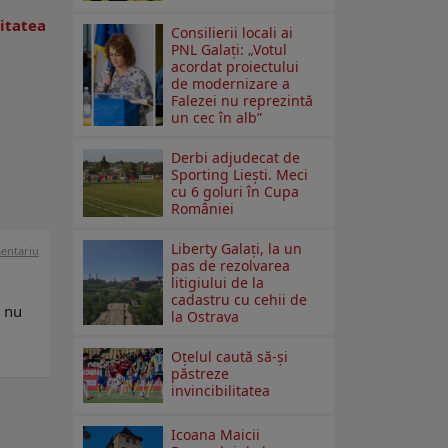
litatea
Consilierii locali ai
PNL Galaţi: „Votul
acordat proiectului
de modernizare a
Falezei nu reprezintă
un cec în alb”
Derbi adjudecat de
Sporting Liești. Meci
cu 6 goluri în Cupa
României
Liberty Galați, la un
mentariu
pas de rezolvarea
litigiului de la
cadastru cu cehii de
a nu
la Ostrava
Oțelul caută să-și
păstreze
invincibilitatea
Icoana Maicii