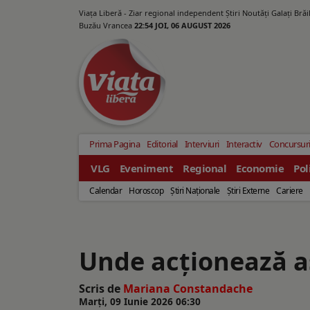
Viața Liberă - Ziar regional independent Știri Noutăți Galaţi Bră
Buzău Vrancea
22:54 JOI, 06 AUGUST 2026
Prima Pagina
Editorial
Interviuri
Interactiv
Concursur
VLG
Eveniment
Regional
Economie
Pol
Calendar
Horoscop
Ştiri Naţionale
Ştiri Externe
Cariere
Unde acționează as
Scris de
Mariana Constandache
Marți, 09 Iunie 2026 06:30