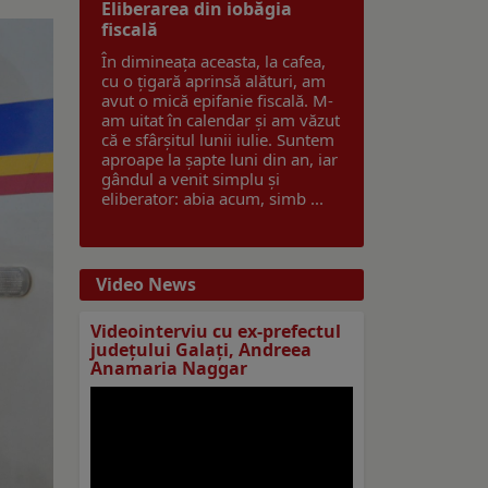
Eliberarea din iobăgia
fiscală
În dimineața aceasta, la cafea,
cu o țigară aprinsă alături, am
avut o mică epifanie fiscală. M-
am uitat în calendar și am văzut
că e sfârșitul lunii iulie. Suntem
aproape la șapte luni din an, iar
gândul a venit simplu și
eliberator: abia acum, simb ...
Video News
Videointerviu cu ex-prefectul
judeţului Galaţi, Andreea
Anamaria Naggar