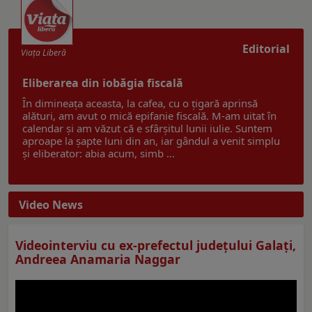
Editorial
Viaţa Liberă
Eliberarea din iobăgia fiscală
În dimineața aceasta, la cafea, cu o țigară aprinsă
alături, am avut o mică epifanie fiscală. M-am uitat în
calendar și am văzut că e sfârșitul lunii iulie. Suntem
aproape la șapte luni din an, iar gândul a venit simplu
și eliberator: abia acum, simb ...
Video News
Videointerviu cu ex-prefectul judeţului Galaţi,
Andreea Anamaria Naggar