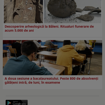
Descoperire arheologică la Băleni. Ritualuri funerare de
acum 5.000 de ani
A doua sesiune a bacalaureatului. Peste 800 de absolvenţi
gălăţeni intră, de luni, în examene