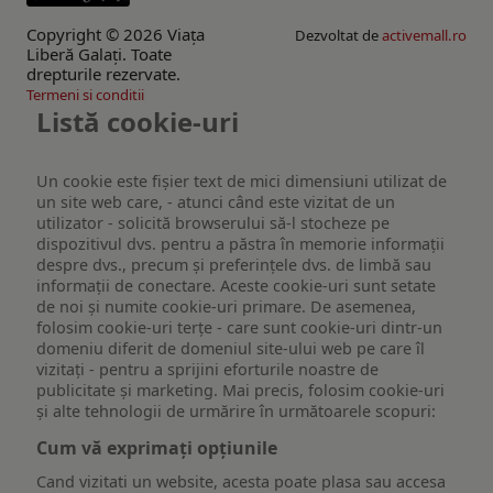
Copyright © 2026 Viaţa
Dezvoltat de
activemall.ro
Liberă Galaţi. Toate
drepturile rezervate.
Termeni si conditii
Listă cookie-uri
Un cookie este fişier text de mici dimensiuni utilizat de
un site web care, - atunci când este vizitat de un
utilizator - solicită browserului să-l stocheze pe
dispozitivul dvs. pentru a păstra în memorie informații
despre dvs., precum și preferințele dvs. de limbă sau
informații de conectare. Aceste cookie-uri sunt setate
de noi și numite cookie-uri primare. De asemenea,
folosim cookie-uri terțe - care sunt cookie-uri dintr-un
domeniu diferit de domeniul site-ului web pe care îl
vizitați - pentru a sprijini eforturile noastre de
publicitate și marketing. Mai precis, folosim cookie-uri
și alte tehnologii de urmărire în următoarele scopuri:
Cum vă exprimați opțiunile
Cand vizitati un website, acesta poate plasa sau accesa