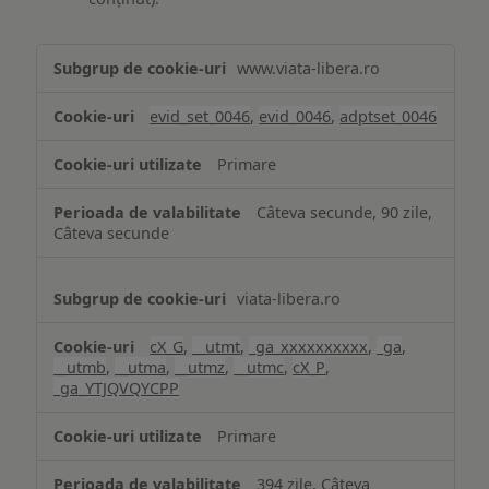
Măsurare
www.viata-libera.ro
și
analiză
evid_set_0046
,
evid_0046
,
adptset_0046
Primare
Câteva secunde, 90 zile,
Câteva secunde
viata-libera.ro
cX_G
,
__utmt
,
_ga_xxxxxxxxxx
,
_ga
,
__utmb
,
__utma
,
__utmz
,
__utmc
,
cX_P
,
_ga_YTJQVQYCPP
Primare
394 zile, Câteva