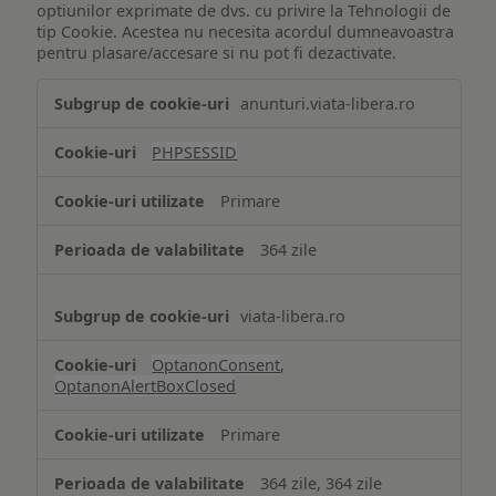
optiunilor exprimate de dvs. cu privire la Tehnologii de
tip Cookie. Acestea nu necesita acordul dumneavoastra
pentru plasare/accesare si nu pot fi dezactivate.
Tehnologii
anunturi.viata-libera.ro
de
tip
PHPSESSID
Cookie
strict
Primare
necesare
364 zile
viata-libera.ro
OptanonConsent
,
OptanonAlertBoxClosed
Primare
364 zile, 364 zile