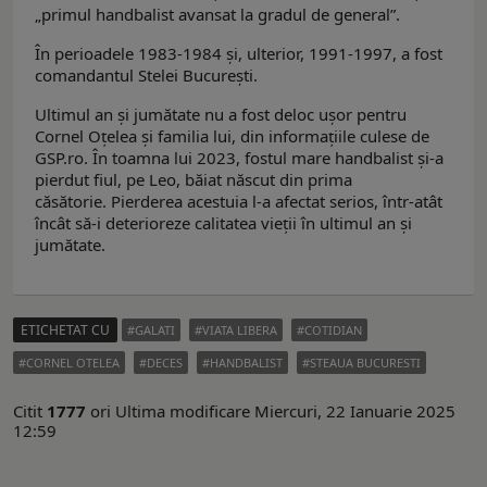
„primul handbalist avansat la gradul de general”.
În perioadele 1983-1984 și, ulterior, 1991-1997, a fost
comandantul Stelei București.
Ultimul an și jumătate nu a fost deloc ușor pentru
Cornel Oțelea și familia lui, din informațiile culese de
GSP.ro. În toamna lui 2023, fostul mare handbalist și-a
pierdut fiul, pe Leo, băiat născut din prima
căsătorie. Pierderea acestuia l-a afectat serios, într-atât
încât să-i deterioreze calitatea vieții în ultimul an și
jumătate.
ETICHETAT CU
GALATI
VIATA LIBERA
COTIDIAN
CORNEL OTELEA
DECES
HANDBALIST
STEAUA BUCURESTI
Citit
1777
ori
Ultima modificare Miercuri, 22 Ianuarie 2025
12:59