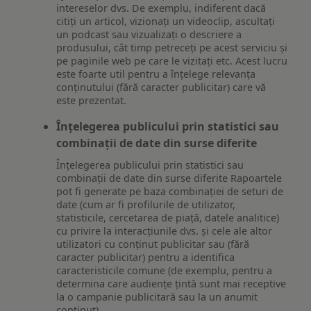
intereselor dvs. De exemplu, indiferent dacă
citiți un articol, vizionați un videoclip, ascultați
un podcast sau vizualizați o descriere a
produsului, cât timp petreceți pe acest serviciu și
pe paginile web pe care le vizitați etc. Acest lucru
este foarte util pentru a înțelege relevanța
conținutului (fără caracter publicitar) care vă
este prezentat.
Înțelegerea publicului prin statistici sau
combinații de date din surse diferite
Înțelegerea publicului prin statistici sau
combinații de date din surse diferite Rapoartele
pot fi generate pe baza combinației de seturi de
date (cum ar fi profilurile de utilizator,
statisticile, cercetarea de piață, datele analitice)
cu privire la interacțiunile dvs. și cele ale altor
utilizatori cu conținut publicitar sau (fără
caracter publicitar) pentru a identifica
caracteristicile comune (de exemplu, pentru a
determina care audiențe țintă sunt mai receptive
la o campanie publicitară sau la un anumit
conținut).