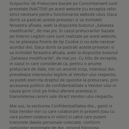
Scopurilor de Prelucrare bazate pe Consimtamant sunt
presetate INACTIVE pe acest website (cu exceptia celor
strict necesare pentru functionarea website-ului). Daca
doriti sa pastrati aceste presetari si sa inchideti
fereastra afisata, aveti la dispozitie butonul „Salveaza
modificarile”, de mai jos. In cazul prelucrarilor bazate
pe Interes Legitim care sunt realizate pe acest website,
nu se plaseaza fisiere de tip Cookie si nu este necesar
acordul dvs. Daca doriti sa pastrati aceste presetari si
sa inchideti fereastra afisata, aveti la dispozitie butonul
„Salveaza modificarile”, de mai jos. Cu titlu de exceptie,
in cazul in care considerati ca, pentru o anume
prelucrare de date, intr-un anumit scop, interesul dvs.
prevaleaza interesului legitim al Vendor-ului respectiv,
va puteti exercita dreptul de opozitie la prelucrare, prin
accesarea politicii de confidentialitate a Vendor-ului in
cauza (prin click pe linkul aferent acesteia) si
transmiterea cererii sale direct Vendor-ului respectiv.
Mai sus, la sectiunea Confidențialitatea dvs., gasiti si
lista Vendor-ilor cu care colaboram in prezent (sau cu
care putem colabora in viitor) si catre care putem
transmite datele personale colectate, conform
optiunilor exprimate de dvs. privind folosirea