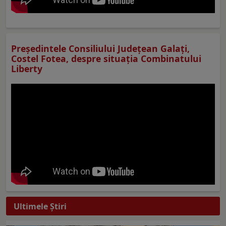
Preşedintele Consiliului Judeţean Galaţi,
Costel Fotea, despre situaţia Combinatului
Liberty
Ultimele Ştiri