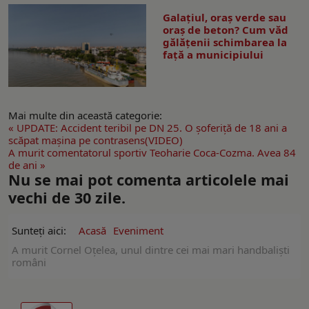
Galațiul, oraș verde sau
oraș de beton? Cum văd
gălățenii schimbarea la
față a municipiului
Mai multe din această categorie:
« UPDATE: Accident teribil pe DN 25. O șoferiță de 18 ani a
scăpat mașina pe contrasens(VIDEO)
A murit comentatorul sportiv Teoharie Coca-Cozma. Avea 84
de ani »
Nu se mai pot comenta articolele mai
vechi de 30 zile.
Sunteți aici:
Acasă
Eveniment
A murit Cornel Oțelea, unul dintre cei mai mari handbaliști
români