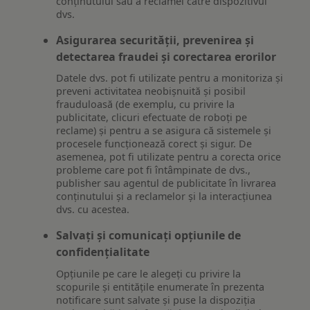
conținutului sau a reclamei către dispozitivul
dvs.
Asigurarea securității, prevenirea și
detectarea fraudei și corectarea erorilor
Datele dvs. pot fi utilizate pentru a monitoriza și
preveni activitatea neobișnuită și posibil
frauduloasă (de exemplu, cu privire la
publicitate, clicuri efectuate de roboți pe
reclame) și pentru a se asigura că sistemele și
procesele funcționează corect și sigur. De
asemenea, pot fi utilizate pentru a corecta orice
probleme care pot fi întâmpinate de dvs.,
publisher sau agentul de publicitate în livrarea
conținutului și a reclamelor și la interacțiunea
dvs. cu acestea.
Salvați și comunicați opțiunile de
confidențialitate
Opțiunile pe care le alegeți cu privire la
scopurile și entitățile enumerate în prezenta
notificare sunt salvate și puse la dispoziția