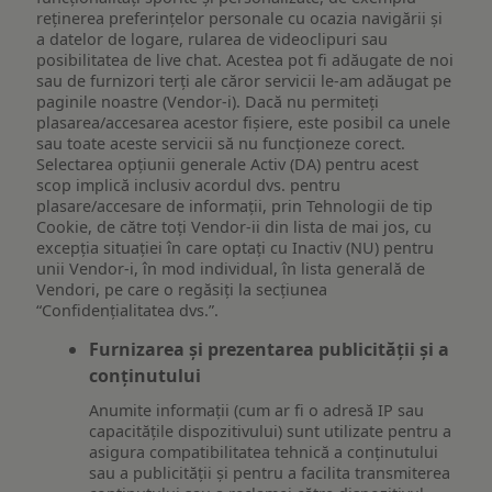
reţinerea preferinţelor personale cu ocazia navigării și
a datelor de logare, rularea de videoclipuri sau
posibilitatea de live chat. Acestea pot fi adăugate de noi
sau de furnizori terți ale căror servicii le-am adăugat pe
paginile noastre (Vendor-i). Dacă nu permiteți
plasarea/accesarea acestor fișiere, este posibil ca unele
sau toate aceste servicii să nu funcționeze corect.
Selectarea opțiunii generale Activ (DA) pentru acest
scop implică inclusiv acordul dvs. pentru
plasare/accesare de informații, prin Tehnologii de tip
Cookie, de către toți Vendor-ii din lista de mai jos, cu
excepția situației în care optați cu Inactiv (NU) pentru
unii Vendor-i, în mod individual, în lista generală de
Vendori, pe care o regăsiți la secțiunea
“Confidențialitatea dvs.”.
Furnizarea și prezentarea publicității și a
conținutului
Anumite informații (cum ar fi o adresă IP sau
capacitățile dispozitivului) sunt utilizate pentru a
asigura compatibilitatea tehnică a conținutului
sau a publicității și pentru a facilita transmiterea