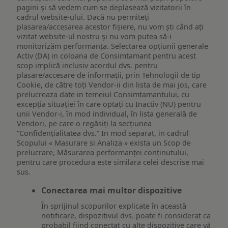
pagini și să vedem cum se deplasează vizitatorii în
cadrul website-ului. Dacă nu permiteți
plasarea/accesarea acestor fișiere, nu vom ști când ați
vizitat website-ul nostru și nu vom putea să-i
monitorizăm performanța. Selectarea opțiunii generale
Activ (DA) in coloana de Consimtamant pentru acest
scop implică inclusiv acordul dvs. pentru
plasare/accesare de informații, prin Tehnologii de tip
Cookie, de către toți Vendor-ii din lista de mai jos, care
prelucreaza date in temeiul Consimtamantului, cu
excepția situației în care optați cu Inactiv (NU) pentru
unii Vendor-i, în mod individual, în lista generală de
Vendori, pe care o regăsiți la secțiunea
“Confidențialitatea dvs.” In mod separat, in cadrul
Scopului « Masurare si Analiza » exista un Scop de
prelucrare, Măsurarea performanței conținutului,
pentru care procedura este similara celei descrise mai
sus.
Conectarea mai multor dispozitive
În sprijinul scopurilor explicate în această
notificare, dispozitivul dvs. poate fi considerat ca
probabil fiind conectat cu alte dispozitive care vă