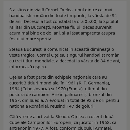
S-a stins din viață Cornel Oțelea, unul dintre cei mai
handbaliști români din toate timpurile, la vârsta de 84
de ani. Decesul a fost constatat la ora 05:00, la Spitalul
Militar din București. Moartea fiului, deces survenit
acum mai bine de doi ani, și-a lăsat amprenta asupra
fostului mare sportiv.
Steaua București a comunicat în această dimineață o
veste tragică. Cornel Oțelea, singurul handbalist român
cu trei titluri mondiale, a decedat la vârsta de 84 de ani,
informează gsp.ro.
Oțelea a fost parte din echipele naționale care au
cucerit 3 titluri mondiale, în 1961 (R. F. Germania),
1964 (Cehoslovacia) și 1970 (Franța), ultimul din
postura de campion. Are în palmares și bronzul din
1967, din Suedia. A evoluat în total de 92 de ori pentru
naționala României, reușind 147 de goluri.
Câtă vreme a activat la Steaua, Oțelea a cucerit două
Cupe ale Campionilor Europeni, ca jucător în 1968, ca
antrenor în 1977. A fost, conform clubului Armatei,