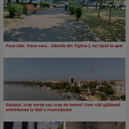
Poza zilei. Trece vara… băncile din Ţiglina I, tot lipsă la apel
Galațiul, oraș verde sau oraș de beton? Cum văd gălățenii
schimbarea la față a municipiului