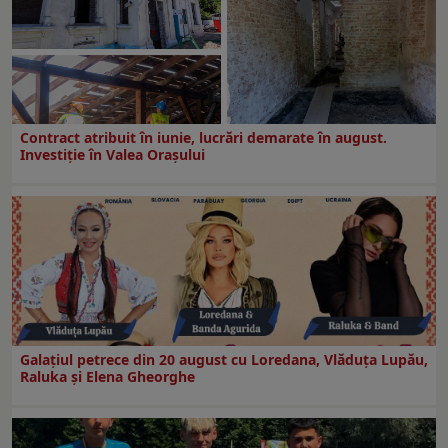
Contract atribuit în iunie, lucrări demarate în august.
Investiţie în Valea Oraşului
Galaţiul petrece din 20 august cu Loredana, Vlăduța Lupău,
Raluka și Elena Gheorghe