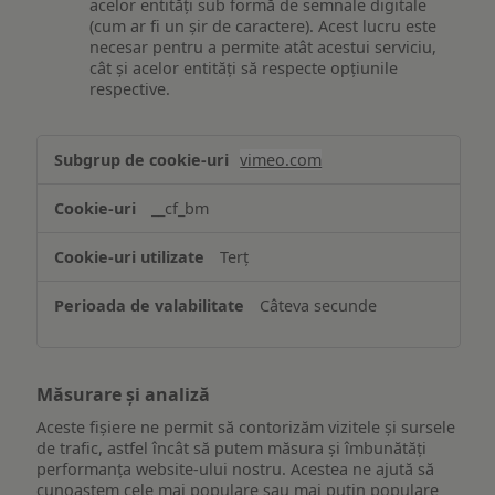
acelor entități sub formă de semnale digitale
(cum ar fi un șir de caractere). Acest lucru este
necesar pentru a permite atât acestui serviciu,
cât și acelor entități să respecte opțiunile
respective.
Asigurarea
vimeo.com
funcționalităților
website-
__cf_bm
ului
Terț
Câteva secunde
Măsurare și analiză
Aceste fișiere ne permit să contorizăm vizitele și sursele
de trafic, astfel încât să putem măsura și îmbunătăți
performanța website-ului nostru. Acestea ne ajută să
cunoaștem cele mai populare sau mai puțin populare