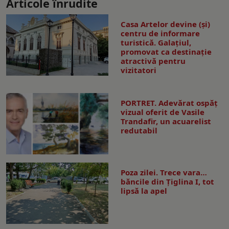
Articole înrudite
Casa Artelor devine (şi)
centru de informare
turistică. Galaţiul,
promovat ca destinaţie
atractivă pentru
vizitatori
PORTRET. Adevărat ospăț
vizual oferit de Vasile
Trandafir, un acuarelist
redutabil
Poza zilei. Trece vara…
băncile din Ţiglina I, tot
lipsă la apel