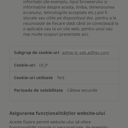
informații (de exemplu, tipul browserului și
informațiile despre acesta, limba, dimensiunea
ecranului, tehnologiile acceptate etc.) pot fi
stocate sau citite pe dispozitivul dvs. pentru a le
recunoaște de fiecare dată când se conectează la
o aplicație sau la un site web, pentru unul sau
mai multe scopuri prezentate aici.
Stocarea
admp-tc-sati.adtlgc.com
și/sau
accesarea
cX_P
informațiilor
de
Terț
pe
un
Câteva secunde
dispozitiv
Asigurarea funcționalităților website-ului
Aceste fișiere permit website-ului să ofere
funcționalități sporite și personalizate, de exemplu