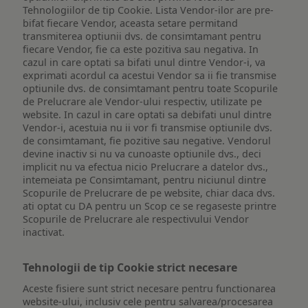
Tehnologiilor de tip Cookie. Lista Vendor-ilor are pre-
bifat fiecare Vendor, aceasta setare permitand
transmiterea optiunii dvs. de consimtamant pentru
fiecare Vendor, fie ca este pozitiva sau negativa. In
cazul in care optati sa bifati unul dintre Vendor-i, va
exprimati acordul ca acestui Vendor sa ii fie transmise
optiunile dvs. de consimtamant pentru toate Scopurile
de Prelucrare ale Vendor-ului respectiv, utilizate pe
website. In cazul in care optati sa debifati unul dintre
Vendor-i, acestuia nu ii vor fi transmise optiunile dvs.
de consimtamant, fie pozitive sau negative. Vendorul
devine inactiv si nu va cunoaste optiunile dvs., deci
implicit nu va efectua nicio Prelucrare a datelor dvs.,
intemeiata pe Consimtamant, pentru niciunul dintre
Scopurile de Prelucrare de pe website, chiar daca dvs.
ati optat cu DA pentru un Scop ce se regaseste printre
Scopurile de Prelucrare ale respectivului Vendor
inactivat.
Tehnologii de tip Cookie strict necesare
Aceste fisiere sunt strict necesare pentru functionarea
website-ului, inclusiv cele pentru salvarea/procesarea