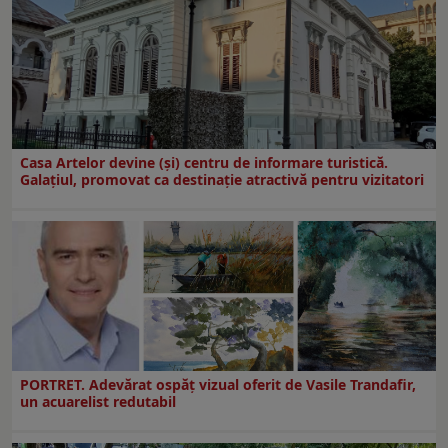
Casa Artelor devine (şi) centru de informare turistică.
Galaţiul, promovat ca destinaţie atractivă pentru vizitatori
PORTRET. Adevărat ospăț vizual oferit de Vasile Trandafir,
un acuarelist redutabil