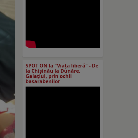
SPOT ON la "Viaţa liberă" - De
la Chișinău la Dunăre.
Galațiul, prin ochii
basarabenilor