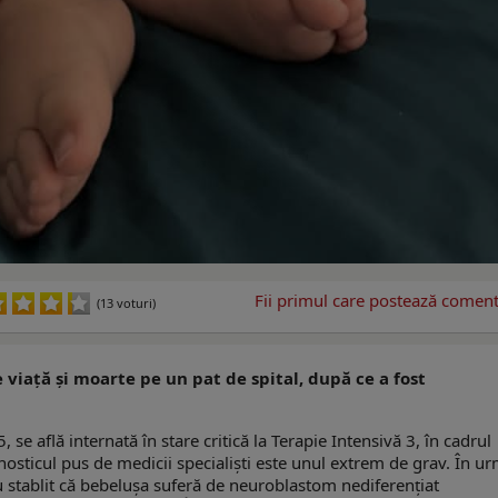
Fii primul care postează comenta
(13 voturi)
e viață și moarte pe un pat de spital, după ce a fost
se află internată în stare critică la Terapie Intensivă 3, în cadrul
gnosticul pus de medicii specialiști este unul extrem de grav. În u
 au stablit că bebelușa suferă de neuroblastom nediferențiat