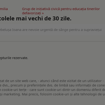
amilia
Grup de inițiativă civică pentru educația tinerilor
defavorizați »
lele mai vechi de 30 zile.
belușa Ioana are nevoie urgentă de sânge pentru a supraviețui
pturile rezervate.
zat de un site web care, - atunci când este vizitat de un utilizator -
 dvs., precum și preferințele dvs. de limbă sau informații de conec
ookie-uri terțe - care sunt cookie-uri dintr-un domeniu diferit de 
e și marketing. Mai precis, folosim cookie-uri și alte tehnologii de