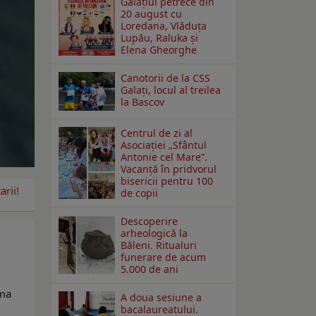
Galaţiul petrece din
20 august cu
Loredana, Vlăduța
Lupău, Raluka și
Elena Gheorghe
Canotorii de la CSS
Galați, locul al treilea
la Bascov
Centrul de zi al
Asociației „Sfântul
Antonie cel Mare”.
Vacanță în pridvorul
bisericii pentru 100
rii!
de copii
Descoperire
arheologică la
Băleni. Ritualuri
funerare de acum
5.000 de ani
rma
A doua sesiune a
bacalaureatului.