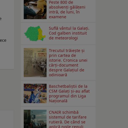
Peste 800 de
absolvenţi gălăţeni
intră, de luni, în
examene
e
Suflă vântul la Galaţi.
Cod galben instituit
de meteorologi
rece
Trecutul trăiește și
prin cartea de
istorie. Cronica unei
cărți-document
despre Galațiul de
odinioară
Baschetbaliștii de la
CSM Galați și-au aflat
programul din Liga
Națională
CNAIR schimbă
sistemul de tarifare
rutieră. De când se
aplică noile reguli