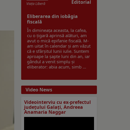
Editorial
Viaţa Liberă
Eliberarea din iobăgia
fiscală
În dimineața aceasta, la cafea,
cu o țigară aprinsă alături, am
avut o mică epifanie fiscală. M-
am uitat în calendar și am văzut
că e sfârșitul lunii iulie. Suntem
aproape la șapte luni din an, iar
gândul a venit simplu și
eliberator: abia acum, simb ...
Video News
Videointerviu cu ex-prefectul
judeţului Galaţi, Andreea
Anamaria Naggar