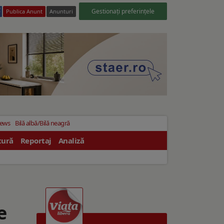
Gestionați preferințele
Publica Anunt
Anunturi
News
Bilă albă/Bilă neagră
tură
Reportaj
Analiză
e