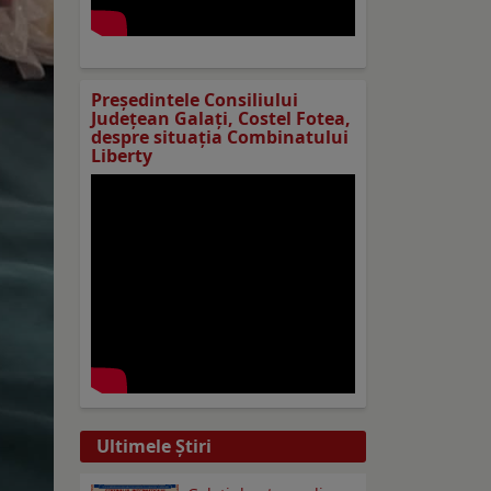
Preşedintele Consiliului
Judeţean Galaţi, Costel Fotea,
despre situaţia Combinatului
Liberty
Ultimele Ştiri