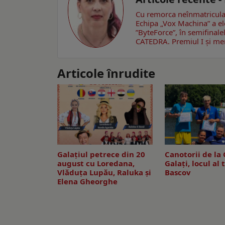
Cu remorca neînmatriculată
Echipa „Vox Machina” a el
”ByteForce”, în semifinale
CATEDRA. Premiul I și me
Articole înrudite
Galaţiul petrece din 20
Canotorii de la 
august cu Loredana,
Galați, locul al 
Vlăduța Lupău, Raluka și
Bascov
Elena Gheorghe