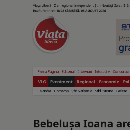
Viața Liberă - Ziar regional independent Știri Noutăți Galaţi Bră
Buzău Vrancea
18:28 SâMBăTă, 08 AUGUST 2026
Prima Pagina
Editorial
Interviuri
Interactiv
Concursur
VLG
Eveniment
Regional
Economie
Pol
Calendar
Horoscop
Ştiri Naţionale
Ştiri Externe
Cariere
Bebelușa Ioana ar