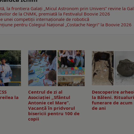
, la frontiera Galați
„Micul Astronom prin Univers” revine la Gal
evilor de la CNMK, premiată la Festivalul Boovie 2026
le unei competiții internaționale de robotică
nțiune pentru Colegiul Național „Costache Negri” la Boovie 2026
CSS
Centrul de zi al
Descoperire arheo
treilea la
Asociației „Sfântul
la Băleni. Ritualur
Antonie cel Mare”.
funerare de acum 
Vacanță în pridvorul
de ani
bisericii pentru 100 de
copii