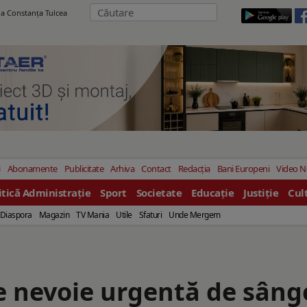
ila Constanţa Tulcea
i
Abonamente
Publicitate
Arhiva
Contact
Redacția
Bani Europeni
Video 
itică Administrație
Sport
Societate
Educație
Justiție
Cul
Diaspora
Magazin
TV Mania
Utile
Sfaturi
Unde Mergem
e nevoie urgentă de sâng