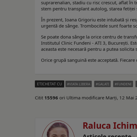
suprarenalian, stadiu cu risc crescut, aflat în
stem pentru transplant autolog, starea fetiței 
În prezent, Ioana Grigoriu este intubată și respi
urgentă de sânge. Trombocitele sunt foarte scă
Se poate dona sânge la orice centru de transf
Institutul Clinic Fundeni - ATI 3, București. 
aceasta este necesară pentru a putea solicita 
Orice grupă sanguină este acceptată. Fiecare d
ETICHETAT CU
VIATA LIBERA
GALATI
FUNDENI
Citit
15596
ori
Ultima modificare Marți, 12 Mai
Raluca Ichi
Articole recente -