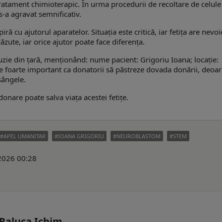
 tratament chimioterapic. În urma procedurii de recoltare de celule
s-a agravat semnificativ.
ră cu ajutorul aparatelor. Situația este critică, iar fetița are nevoi
zute, iar orice ajutor poate face diferența.
uzie din țară, menționând: nume pacient: Grigoriu Ioana; locație:
Este foarte important ca donatorii să păstreze dovada donării, deoa
sângele.
onare poate salva viața acestei fetițe.
APEL UMANITAR
IOANA GRIGORIU
NEUROBLASTOM
STEM
 2026 00:28
m
 Raluca Ichim